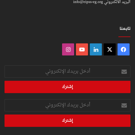
البريد الالكتروني
info@eipss-eg.org
تابعنا
فيسبوك
‫X
لينكدإن
‫YouTube
انستقرام
أدخل
بريدك
الإلكتروني
أدخل
بريدك
الإلكتروني