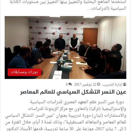
استخدما المناهج البحثية والتمييز بينها التمييز بين مستويات الكتابة
السياسية (الدراسات،…
دورات ومسابقات
إدارة التدريب
22 نوفمبر 2017
0
عين النسر التشكل السياسي للعالم المعاصر
دورة عين النسر نظم المعهد المصرى للدراسات السياسية
والإستراتيجية (تركيا) بالتعاون مع مركز الزيتونة للدراسات
والاستشارات (لبنان) دورة تدريبية بعنوان “عين النسر: التشكل السياسي
للعالم المعاصر واتجاهاته المستقبلية”، وذلك لمدة 3 أيام، خلال الفترة من
5 إلى 7 يناير 2017، موزعة على 30 ساعة تدريبية، قدمها الأستاذ الدكتور