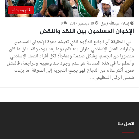
قلم وميدان
إسلام عبدالله زعبل
19 ديسمبر 2017
0
الإخوان المسلمون بين النقد والنقض
في الحقيقة أن الواقع المأزوم الذي تعيشه دعوة الإخوان المسلمين
وتيارات العمل الإسلامي مازال يتعاظم يوما بعد يوم، ولقد فاق ما كان
متصورا من الجميع، وشكل صدمة ومفاجأة لكل أفراد الصف الإسلامي
وأعظم ما في هذه الصدمة هو عدم وجود نقد وتقييم ومراجعة، فالفشل
نظريا أكثر غناء من النجاح فهو يجمع التجربة إلى المعرفة. ما بزغت
شمس الرقي التنظيمي…
اتصل بنا