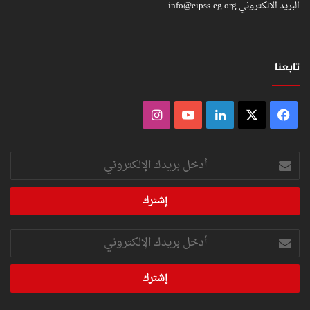
البريد الالكتروني
info@eipss-eg.org
تابعنا
فيسبوك
‫X
لينكدإن
‫YouTube
انستقرام
أدخل
بريدك
الإلكتروني
أدخل
بريدك
الإلكتروني