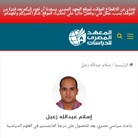
نعتذر عن الانقطاع المؤقت لموقع المعهد المصري. يسعدنا أن نعود إليكم بعد فترة من
التوقف بسبب عطل فني، ونعمل حاليا علي تحديث الموقع. شكرا لصبركم وتفهمكم.
القائمة
بحث عن
الرئيسية
/
إسلام عبدالله زعبل
إسلام عبدالله زعبل
باحث سياسي مصري، يعد للحصول على درجة الماجستير في العلوم السياسية