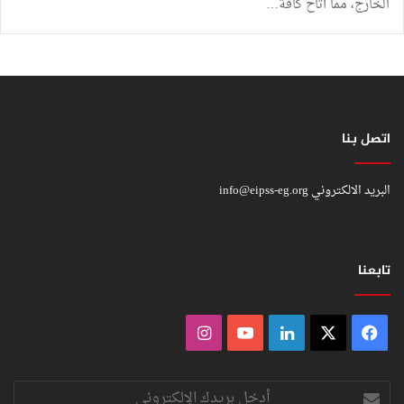
الخارج، مما أتاح كافة…
اتصل بنا
البريد الالكتروني
info@eipss-eg.org
تابعنا
فيسبوك
‫X
لينكدإن
‫YouTube
انستقرام
أدخل