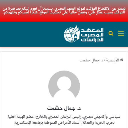
نعتذر عن الانقطاع المؤقت لموقع المعهد المصري. يسعدنا أن نعود إليكم بعد فترة من
التوقف بسبب عطل فني، ونعمل حاليا علي تحديث الموقع. شكرا لصبركم وتفهمكم.
القائمة
بحث عن
الرئيسية
/
د. جمال حشمت
د. جمال حشمت
سياسي وأكاديمي مصري، رئيس البرلمان المصري بالخارج، عضو الهيئة العليا
لحزب الحرية والعدالة، أستاذ الأمراض المتوطنة بجامعة الإسكندرية.