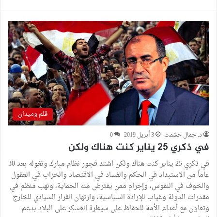
قلم وميدان
د. جمال حشمت
3 أبريل 2019
0
في ذكري 25 يناير كنت هناك ولكن
في ذكري 25 يناير كنت هناك ولكن اشتد فجور نظام مبارك وتغوله بعد 30
عاماً من الاستبداد في الحكم والفساد في الاقتصاد والخراب في العقول
والخوف في النفوس، وإجرام ممن يفترض منه الحماية، ونهب منظم في
مقدرات الدولة وغياب للإرادة السياسية، وارتهان القرار السيادي للخارج
وتعاون مع أعداء الأمة للحفاظ على سيطرة العسكر على البلاد بدعم