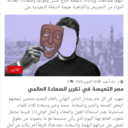
التهم، محاكمات وإدانات بالجملة خارج أسس وقواعد وضمانات العدالة،
أجواء من التحريض والكراهية، هيمنة السلطة التنفيذية على…
تقارير
د. حلا أحمد
18 أكتوبر 2019
0
مصر التعيسة في تقرير السعادة العالمي
تمهيد: في كل عام يتبادل الناس التهاني بالعام الجديد متمنين لبعضهم
البعض الصحة والخير والسعادة. صحة وخير وسعادة ثلاث كلمات
مستحيلة بقدر استحالة الغول والعنقاء والخل الوفي[1]. فبينما تحتفل
شعوب العالم بهذا اليوم الذي يأتي منسجما مع ما يتمنونه من حقوق
تضفي على حياتهم البهجة والسعادة، نجد هناك فريقاً آخر يكابد من أجل