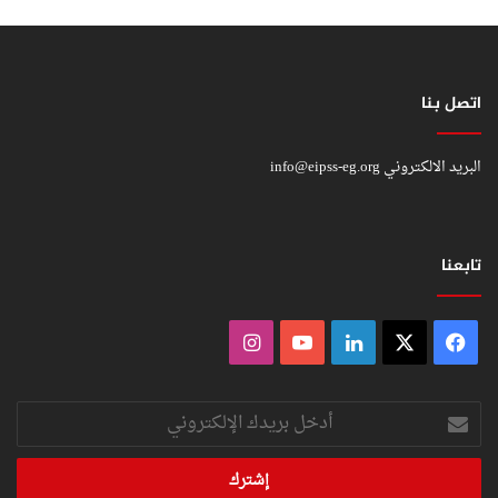
اتصل بنا
البريد الالكتروني
info@eipss-eg.org
تابعنا
فيسبوك
‫X
لينكدإن
‫YouTube
انستقرام
أدخل
بريدك
الإلكتروني