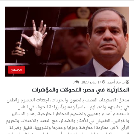
مجتمع
د. حلا أحمد
17 يناير 2020
0
المكارثية في مصر: التحولات والمؤشرات
مدخل: الاستبداد، العصف بالحقوق والحريات، اجتثاث الخصوم والطعن
في وطنيتهم واغتيالهم سياسياً ومعنوياً، زراعة الخوف في الناس
باستدعاء أعداء وهميين وتضخيم المخاطر الخارجية، إهدار الدساتير
والقوانين، التفتيش في الأفكار والضمائر، منع التعدد والاختلاف وتحريم
الرأي الآخر، مطاردة المعارضة وعزلها وحظرها وتشويهها، تلفيق وفبركة