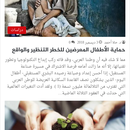
دراسات
د. حلا أحمد
3 ديسمبر 2018
0
حماية الأطفال المعرضين للخطر التنظير والواقع
مما لا شك فيه أن وطننا العربي، وقد فاته ركب إبداع التكنولوجيا وتطور
تقنياتها، إلا أنه ما زالت أمامه فرصة الاشتراك في مسيرة صناعة
المستقبل، إذا أحسن إعداد وصياغة رصيده البشري المستقبلي- أطفال
اليوم- الذين يشكلون نصف القاعدة السكانية العريضة للوطن العربي
التي تقترب من الثلاثمائة مليون نسمة (1 ). ولقد أدت التغيرات العالمية
التي حدثت في العقود الثلاثة الماضية…