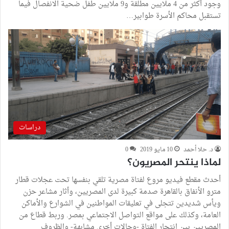
وجود أكثر من 4 ملايين مطلقة و9 ملايين طفل ضحية الانفصال فيما
تستقبل محاكم الأسرة طوابير…
دراسات
د. حلا أحمد
10 مايو 2019
0
لماذا ينتحر المصريون؟
أحدث مقطع فيديو مروع لفتاة مصرية تلقي بنفسها تحت عجلات قطار
مترو الأنفاق بالقاهرة صدمة كبيرة لدى المصريين، وأثار مشاعر حزن
ويأس شديدين تتجلى في تعليقات المواطنين في الشوارع والأماكن
العامة، وكذلك على مواقع التواصل الاجتماعي بمصر. وربط قطاع من
المصريين بين انتحار الفتاة -وحالات أخرى مشابهة- والظروف