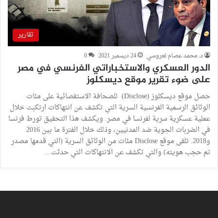
تقارير
د. محمد عصام لعروسي
24 ديسمبر 2021
0
الدور العسكري والاستخباراتي الفرنسي في مصر
على ضوء تقرير موقع ديسكلوز
حصل موقع ديسكلوز (Disclose) للصحافة الاستقصائية على مئات
الوثائق الرسمية الفرنسية السرية التي تكشف عن انتهاكات ارتكبت خلال
عملية عسكرية سرية لفرنسا في مصر. ويكشف هذا التحقيق تورط فرنسا
في الضربات الجوية ضد المدنيين، وذلك خلال الفترة ما بين 2016
و2018. تلقى موقع Disclose مئات من الوثائق السرية (التي قدمها مصدر
تم حجب هويته) والتي تكشف عن الانتهاكات التي حدثت…