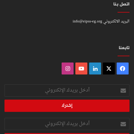
اتصل بنا
البريد الالكتروني
info@eipss-eg.org
تابعنا
فيسبوك
‫X
لينكدإن
‫YouTube
انستقرام
أدخل
بريدك
الإلكتروني
أدخل
بريدك
الإلكتروني