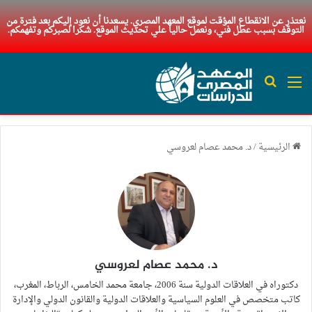
نعتذر عن الانقطاع المؤقت لموقع المعهد المصري. يسعدنا أن نعود إليكم بعد فترة من
التوقف بسبب عطل فني، ونعمل حاليا علي تحديث الموقع. شكرا لصبركم وتفهمكم.
القائمة
بحث عن
الرئيسية
/
د. محمد عصام لعروسي
د. محمد عصام لعروسي
دكتوراه في العلاقات الدولية سنة 2006، جامعة محمد الخامس، الرباط، المغرب،
كاتب متخصص في العلوم السياسية والعلاقات الدولية والقانون الدولي والإدارة