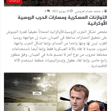
دراسات
د. محمد عصام لعروسي
29 يونيو 2022
0
التوازنات العسكرية ومسارات الحرب الروسية
الأوكرانية
ملخص تشكل الحرب الروسيةـالأوكرانية امتحاناً حقيقياً لقدرة الجيوش
على تحقيق انتصارات ساحقة في الميدان، حيث إن مواجهة روسيا
للغرب ليس لها وجها واحدا من الصدام، وإنما تشكل الحرب واجهة
لحروب عديدة لا تقاد بالآلة العسكرية فقط وإنما أيضا باستخدامات
مختلفة لحروب من نوع آخر لا تحسم عادة في الميدان، وفق منظور
رابح-خاسر، وإنما تقاد بعقول وإستراتيجيات منظمة تستخدم الآلة
الاقتصادية…