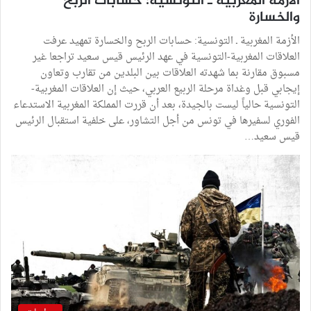
الأزمة المغربية ـ التونسية: حسابات الربح
والخسارة
الأزمة المغربية ـ التونسية: حسابات الربح والخسارة تمهيد عرفت
العلاقات المغربية-التونسية في عهد الرئيس قيس سعيد تراجعا غير
مسبوق مقارنة بما شهدته العلاقات بين البلدين من تقارب وتعاون
إيجابي قبل وغداة مرحلة الربيع العربي، حيث إن العلاقات المغربية-
التونسية حالياً ليست بالجيدة، بعد أن قررت المملكة المغربية الاستدعاء
الفوري لسفيرها في تونس من أجل التشاور، على خلفية استقبال الرئيس
قيس سعيد…