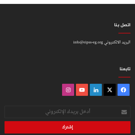
اتصل بنا
البريد الالكتروني
info@eipss-eg.org
تابعنا
فيسبوك
‫X
لينكدإن
‫YouTube
انستقرام
أدخل
بريدك
الإلكتروني