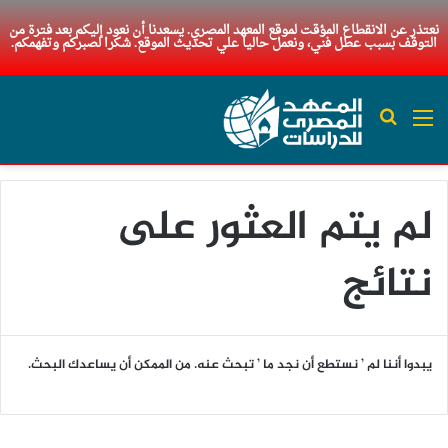
نعتذر عن الانقطاع المؤقت لموقع المعهد المصري. يسعدنا أن نعود إليكم بعد فترة من
التوقف بسبب عطل فني، ونعمل حاليا علي تحديث الموقع. شكرا لصبركم وتفهمكم.
القائمة
بحث عن
لم يتم العثور على
نتائج
يبدوا أننا لم ’ نستطع أن نجد ما ’ تبحث عنه. من الممكن أن يساعدك البحث.