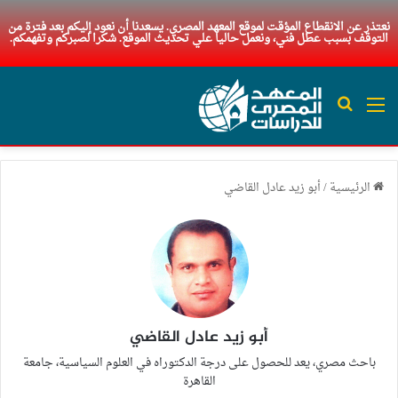
نعتذر عن الانقطاع المؤقت لموقع المعهد المصري. يسعدنا أن نعود إليكم بعد فترة من
التوقف بسبب عطل فني، ونعمل حاليا علي تحديث الموقع. شكرا لصبركم وتفهمكم.
القائمة
بحث عن
الرئيسية
/
أبو زيد عادل القاضي
أبو زيد عادل القاضي
باحث مصري، يعد للحصول على درجة الدكتوراه في العلوم السياسية، جامعة
القاهرة