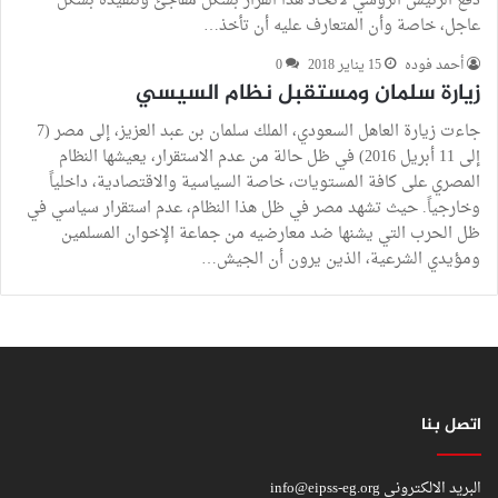
دفع الرئيس الروسي لاتخاذ هذا القرار بشكل مفاجئ وتنفيذه بشكل
عاجل، خاصة وأن المتعارف عليه أن تأخذ…
أحمد فوده
15 يناير 2018
0
زيارة سلمان ومستقبل نظام السيسي
جاءت زيارة العاهل السعودي، الملك سلمان بن عبد العزيز، إلى مصر (7
إلى 11 أبريل 2016) في ظل حالة من عدم الاستقرار، يعيشها النظام
المصري على كافة المستويات، خاصة السياسية والاقتصادية، داخلياً
وخارجياً. حيث تشهد مصر في ظل هذا النظام، عدم استقرار سياسي في
ظل الحرب التي يشنها ضد معارضيه من جماعة الإخوان المسلمين
ومؤيدي الشرعية، الذين يرون أن الجيش…
اتصل بنا
البريد الالكتروني
info@eipss-eg.org