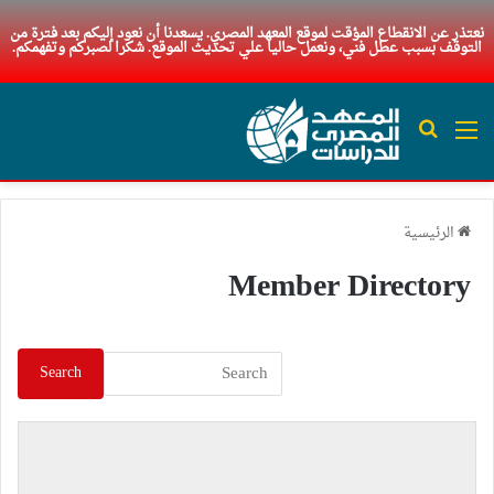
نعتذر عن الانقطاع المؤقت لموقع المعهد المصري. يسعدنا أن نعود إليكم بعد فترة من
التوقف بسبب عطل فني، ونعمل حاليا علي تحديث الموقع. شكرا لصبركم وتفهمكم.
القائمة
بحث عن
الرئيسية
Member Directory