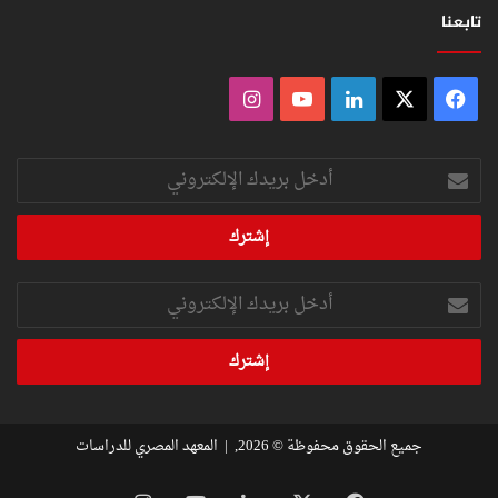
تابعنا
فيسبوك
‫X
لينكدإن
‫YouTube
انستقرام
أدخل
بريدك
الإلكتروني
أدخل
بريدك
الإلكتروني
جميع الحقوق محفوظة © 2026, |
المعهد المصري للدراسات