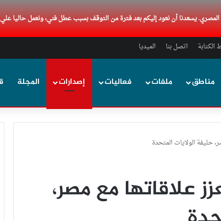
د المصري. يسعدنا أن نعود إليكم بعد فترة من التوقف بسبب عطل فني، ونعمل حاليا علي
الكتابة
اتصل بنا
الميديا
مناطق
ملفات
فعاليات
إصدارات
المجلة
ق
ر، حليفة الولايات المتحدة
زز علاقاتها مع مصر،
حدة