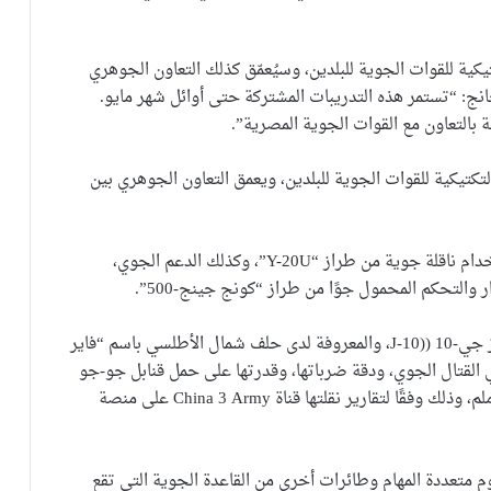
يكية للقوات الجوية للبلدين، وسيُعمّق كذلك التعاون الجوهري
ج: “تستمر هذه التدريبات المشتركة حتى أوائل شهر مايو.
التعاون مع القوات الجوية المصرية”.
تكتيكية للقوات الجوية للبلدين، ويعمق التعاون الجوهري بين
وتشمل مناورات القتال الجوي التزود بالوقود جوًا باستخدام ناقلة جوية من طراز “Y-20U”، وكذلك الدعم الجوي،
 والتحكم المحمول جوًا من طراز “كونج جينج-500”.
كما أرسلت بكين طائرات مقاتلة صينية شبحية من طراز جي-10 ((J-10، والمعروفة لدى حلف شمال الأطلسي باسم “فاير
ى المناورة في القتال الجوي، ودقة ضرباتها، وقدرتها على حمل قنابل جو-جو
وجو-أرض، وصواريخ مضادة للإشعاع، ومدفع عيار 23 ملم، وذلك وفقًا لتقارير نقلتها قناة China 3 Army على منصة
سماء مصر بمقاتلات ميج-29إم/إم2 فولكروم متعددة المهام وطائرات أخرى من القاعدة الجوية التي تقع