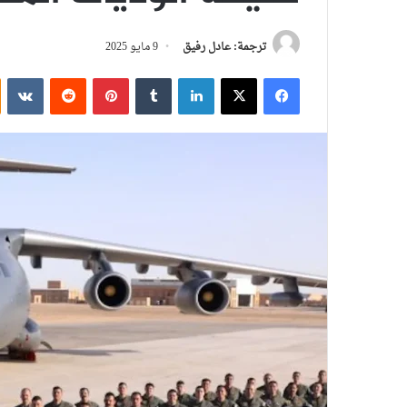
ترجمة: عادل رفيق
9 مايو 2025
فيسبوك
‫X
لينكدإن
بينتيريست