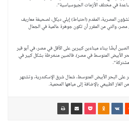
مساعدة في مختلف الأزمات الجيوسياسية”.
لشؤون المصرية، المقدم (احتياط) إيلي ديكل، لصحيفة معاريف
ي مصر، والتي من المقرر أن تكون جوهرة عالمية في الجمال
ن أيضًا ببناء ميناءين كبيرين على الأقل في مصر، في أبو قير
بحر الأبيض المتوسط في مصر). فالصين منخرطة بشكل كبير في
لمشتركة”.
ر على البحر الأبيض المتوسط، شمال شرق الإسكندرية، وتشتهر
من الغاز الطبيعي بالإضافة إلى مياهها المحمية.
يست
Odnoklassniki
‫Pocket
مشاركة عبر البريد
طباعة