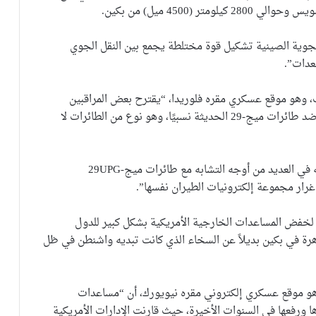
الجوية الصينية تشكيل قوة مختلطة يجمع بين النقل الجوي
معدات”.
ن” (The War Zone) على الإنترنت، وهو موقع عسكري مقره فلوريدا، “يقترح بعض المراقبين
إمكانية استخدام الصين لهذا التمرين من أجل التدريب ضد طائرات ميج-29 الحديثة نسبيًا، وهو نوع من الطائرات لا
وذكر الموقع أن “طائرات ميج-29M/M2 المصرية تتشابه في العديد من أوجه التشابه مع طائرات ميج-29UPG
لخفض المساعدات الخارجية الأمريكية بشكل كبير للدول
هرة في بكين بديلاً عن السخاء الذي كانت تبديه واشنطن في ظل
وقع “بريكينج ديفينس” (Breaking Defense)، وهو موقع عسكري إلكتروني مقره نيويورك، أن “مساعدات
 ورفعها في السنوات الأخيرة، حيث قارنت الإدارات الأمريكية