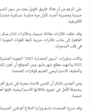
على الرغم من أن هناك طريق طويل يمتد من سور الصين 
صينية ومصرية أجرت لأول مرة مناورة عسكرية مشتركة 
الأفريقية.
وقد حلقت طائرات مقاتلة صينية، وطائرات إنذار مبكر 
القاهرة إلى جانب طائرات حربية تابعة للقوات الجوية ا
في قلب الصحراء.
وكانت مناورات “نسور ال
2025 وانتهت مطلع شهر مايو، ومن المتوقع أن تُعزز ت
والحليف الاستراتيجي القديم للولايات المتحدة.
ومن الجدير بالذكر أن للصين قاعدة بحرية في شرق أفريقي
يحدوها الأمل في تنويع علاقاتها الاستراتيجية، فإنها تُع
صينية.