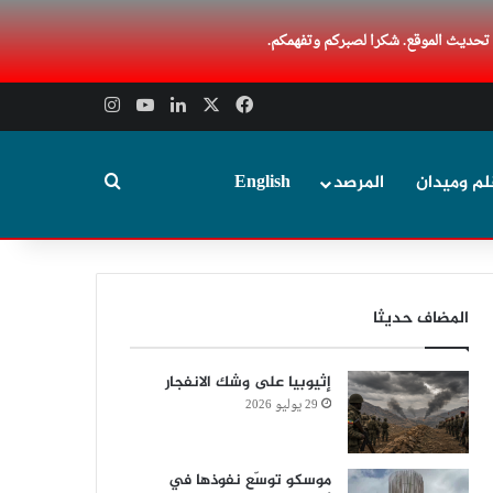
 تحديث الموقع. شكرا لصبركم وتفهمكم.
‫X
فيسبوك
لينكدإن
‫YouTube
انستقرام
بحث عن
لم وميدان
المرصد
English
المضاف حديثا
إثيوبيا على وشك الانفجار
29 يوليو 2026
موسكو توسّع نفوذها في