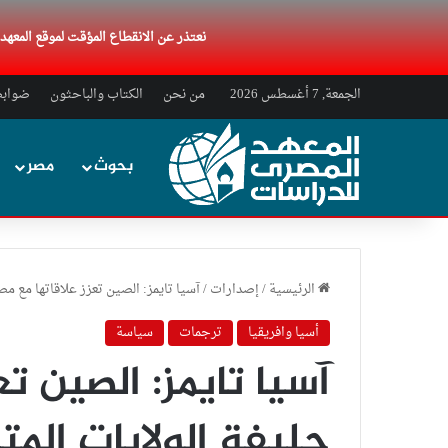
نعتذر عن الانقطاع المؤقت لموقع المعه
الجمعة, 7 أغسطس 2026
من نحن
الكتاب والباحثون
ضوابط 
بحوث
مصر
الرئيسية
/
إصدارات
/
آسيا تايمز: الصين تعزز علاقاتها مع مص
أسيا وافريقيا
ترجمات
سياسة
آسيا تايمز: الصين تع
حليفة الولايات المت