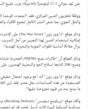
على بُعد حوالي 37.3 كيلومترًا (60 ميلًا) غرب خليج السويس وحوالي 2800 كيلومتر (4500 ميل) من بكين.
ووفقًا لتلفزيون الصين المركزي، فقد “اعتمدت الوحدة 
والنقل الجوي، مما ضمن النشر الكامل لجميع الأفراد وال
وذكر موقع “ذا وور زو
يزال مقاتلًا أساسيًا للقوات الجوية والبحرية الهندية”.
وميج-29K التابعة لسلاح الجو والبحرية الهنديين، على غرار مجموعة إلكترونيات الطيران نفسها”.
وذكر موقع “ذا وور زون” أنه “مع وجود احتمال حقيقي 
المستفيدة من هذه المساعدات، مثل مصر، فقد ترى القا
ما ينتج عنه من قيود مفروضة عليها”.
وأفاد م
عسكرية أمريكية كبيرة كانت تُرسل لمصر قد تم تجميدها