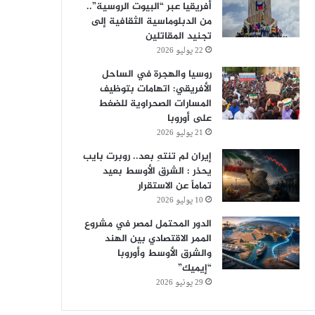
أفريقيا عبر “البيوت الروسية”..
من الدبلوماسية الثقافية إلى
تجنيد المقاتلين
22 يوليو 2026
روسيا والهجرة في الساحل
الأفريقي: اتهامات بتوظيف
المسارات الصحراوية للضغط
على أوروبا
21 يوليو 2026
إيران لم تنتهِ بعد.. روبرت بايب
يحذر : الشرق الأوسط بعيد
تماماً عن الاستقرار
10 يوليو 2026
الدور المحتمل لمصر في مشروع
الممر الاقتصادي بين الهند
والشرق الأوسط وأوروبا
“إيميك”
29 يونيو 2026