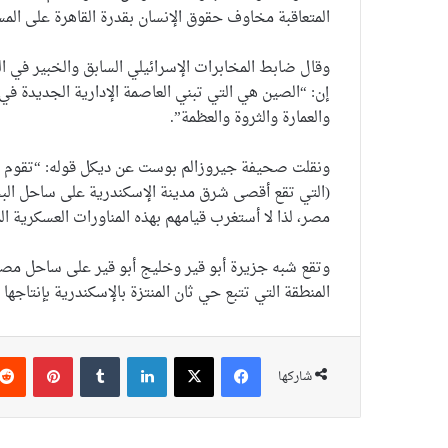
المتعاقبة مخاوف حقوق الإنسان بقدرة القاهرة على ال
وقال ضابط المخابرات الإسرائيلي السابق والخبير في ا
إن: “الصين هي التي تبني العاصمة الإدارية الجديدة ف
والعمارة والثروة والعظمة”.
ونقلت صحيفة جيروزالم بوست عن ديكل قوله: “تقوم الصي
(التي تقع أقصى شرق مدينة الإسكندرية على ساحل ال
مصر، لذا لا أستغرب قيامهم بهذه المناورات العسكرية ا
وتقع شبه جزيرة أبو قير وخليج أبو قير على ساحل مص
المنطقة التي تتبع حي ثان المنتزة بالإسكندرية بإنتاجها 
فيسبوك
‫X
لينكدإن
بينتير
شاركها