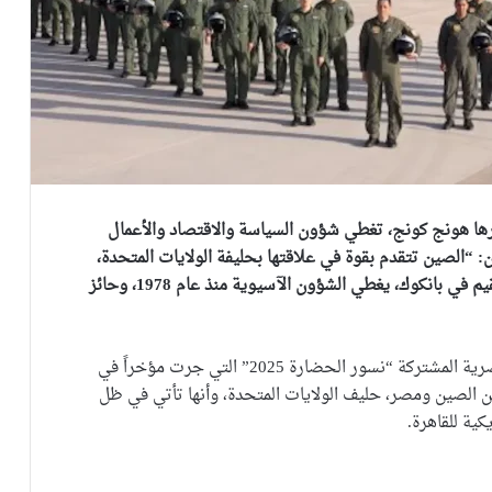
ها هونج كونج، تغطي شؤون السياسة والاقتصاد والأعمال
 آسيوي، في 2 مايو 2025 مقالاً بعنوان: “الصين تتقدم بقوة في علاقتها بحليفة الولايات المتحدة،
مصر” لـ ريتشارد إس. إيرليتش، وهو مراسل أمريكي مقيم في بانكوك، يغطي الشؤون الآسيوية منذ عام 1978، وحائز
يقول إيرليتش إن أهمية المناورات الجوية الصينية المصرية المشتركة “نسور الحضارة 2025” التي جرت مؤخراً في
ن الصين ومصر، حليف الولايات المتحدة، وأنها تأتي في ظل
ية للقاهرة.