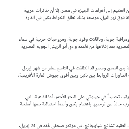
العظيم إلى أهرامات الجيزة في مصر، إلا أن طائرات حربية
فوق نهر النيل، موسعة بذلك نطاق انخراط بكين في القارة
ومراقبة جوية، وناقلات وقود جوية، ومروحيات حربية في سماء
لمصرية بعد إقلاعها من قاعدة وادي أبو الريش الجوية المصرية
حضارة 2025” الجوية المشتركة بين الصين ومصر قد انطلقت في التاسع عشر من شهر إبريل
لك المناورات الروابط بين بكين وبين أقوى جيوش القارة الأفريقية،
ا، تحديداً في جيبوتي على البحر الأحمر. أما القاهرة، التي
رب حالياً عن ترحيبها باهتمام بكين وأيضاً احتمالية بيعها أسلحة
وقد صرح المتحدث باسم وزارة الدفاع الوطني الصينية، العقيد تشانج شياوجانج، في مؤتمر صحفي عُقد في 24 إبريل،