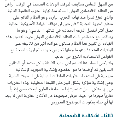
من السهل التماس مطابقته لموقف الولايات المتحدة في الوقت الراهن
من النظام الاقتصادي الدولي السائد منذ نهاية الحرب العالمية الثانية
والذي تعزز كثيرا منذ نهاية الحرب الباردة وهو النظام القائم على
منطق “حرية التجارة ” في حين ان موقف القيادة الأمريكية الحالية
يميل أكثر لتفعيل النزعة الحمائية في شكلها ” القاسي” وهو ما
يتناقض مع خصائص ذلك النظام الاقتصادي الدولي حيث تتصور هذه
القيادة ان تغيير هذا النظام ستكون عوائده اكبر من تكاليفه على
الولايات المتحدة وهو ما جعلها تخوض حروب تجارية واضحة مع
الفواعل الاقتصادية الكبرى في العالم.
ولا يكفي المقام هنا لاستعراض عديد الأمثلة ولكن نعتقد أن المثالين
السابقين قد أوضحا ما هو المقصود بإشكالية التجريد كإشكالية
منهجية في استخدام نظريات العلاقات الدولية في البحوث العلمية
وهي إشكالية مؤثرة بشكل كبير على القيمة التحليلية لهذه النظريات
بل إنها تشكل عامل “تنفير” إذا ما صادف القارئ لبحث معين إطاراً
نظرياً مجردا من حيث عرض مجموعة من الأفكار النظرية التي لا يجد
لها أي صله بمكونات الموضوع المدروس.
ثالثا- إشكالية الشمولية