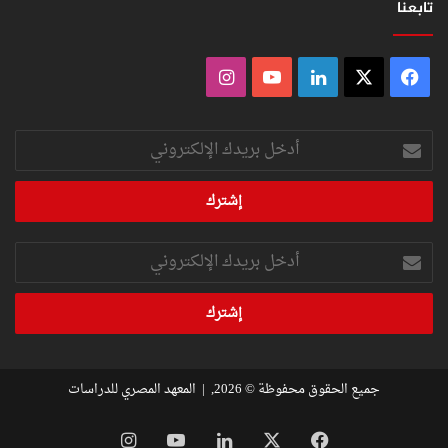
تابعنا
فيسبوك
‫X
لينكدإن
‫YouTube
انستقرام
أدخل
بريدك
الإلكتروني
أدخل
بريدك
الإلكتروني
جميع الحقوق محفوظة © 2026, |
المعهد المصري للدراسات
فيسبوك
‫X
لينكدإن
‫YouTube
انستقرام