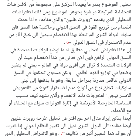
تحليل الموضوع بقدر ما يفيدنا التركيز على مجموعة من الافتراضات
التحليلية المرتبطة مباشرة بجوهر الموضوع ومن ذلك الافتراضات
التحليلي الذي يقدمه “روبرت غلبين” والذي مفاده : « اذا حدث
انفصام بين توزيع القوة في النسق الدولي وحاكمية هذا النسق فان
سلوك الدولة الكبرى المرتبطة بهذا الانفصام سيميل الى خلق اثار من
عدم الاستقرار في النسق الدولي »
6
.
إن هذا الافتراض التحليلي مطابق تماما لوضع الولايات المتحدة في
النسق الدولي الراهن فهي الان تعاني من هذا الانفصام حيث أن
الولايات المتحدة لا تزال هي أقوى دولة في العالم – يعني لم يتغير
وضعها في توزيع القوة العالمي – ولكن مستوى تحكمها في النسق
الدولي تناقص مقارنة بمراحل سابقة، وهو ما يدفعها إلى تبني
سلوكيات تخلق نوع من أنواع عدم الاستقرار كنوع من “التعويض
الاستراتيجي” لمخرجات ذلك الانفصام وألان نشهد كيف تتسبب
السياسة الخارجية الأمريكية في إثارة التوترات سواء مع الحلفاء أو
مع الأعداء.
أيضا يمكن إيراد مثال آخر عن افتراض تحليل طرحه روبرت غلبين
أيضا مفاده: “أن الدول الكبرى تميل الى تغيير النظام الدولي إذا قدرت
أن عوائد هذا التغيير أكبر من تكاليفه”
7
، وهو الافتراض التحليلي الذي