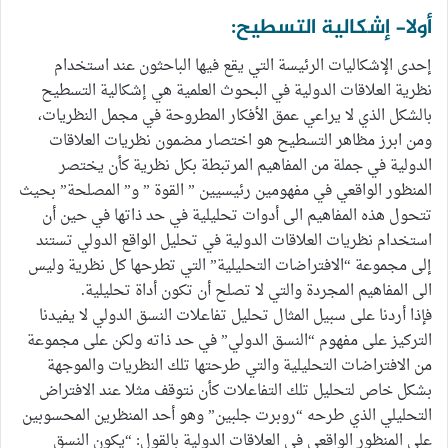
أولا- إشكالية التسطيح:
إحدى الإشكاليات الرئيسة التي يقع فيها الباحثون عند استخدام
نظرية العلاقات الدولية في البحوث العلمية هي إشكالية التسطيح
بالشكل الذي لا يراعي عمق الأفكار المطروحة في مجمل النظريات،
ومن ابرز مظاهر التسطيح هو اختصار مضمون نظريات العلاقات
الدولية في جملة من المفاهيم المرتبطة بكل نظرية كأن يختصر
المنظور الواقعي في مفهومين رئيسيين ” القوة ” و” المصلحة” بحيث
تتحول هذه المفاهيم الى أدوات تحليلية في حد ذاتها في حين أن
استخدام نظريات العلاقات الدولية في تحليل الواقع الدولي تستند
إلى مجموعة “الافتراضات التحليلية” التي تطرحها كل نظرية وليس
الى المفاهيم المجردة والتي لا تصلح أن تكون أداة تحليلية.
فإذا أردنا على سبيل المثال تحليل تفاعلات النسق الدولي لا يفيدنا
التركيز على مفهوم “النسق الدولي” في حد ذاته ولكن على مجموعة
من الافتراضات التحليلية والتي طرحتها تلك النظريات والموجهة
بشكل خاص لتحليل تلك التفاعلات كأن نتوقف مثلا عند الافتراض
التحليلي الذي طرحه “روبرت جلبين” وهو أحد المنظرين المحسوبين
على المنظور الواقعي في العلاقات الدولية بالقول: “يكون النسق