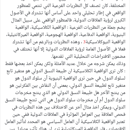
المختلفة، كان تصنف كل النظريات الفرعية التي تنتمي للمنظور
الواقعي في إطار تحليلي واحد على أساس أنها تشترك في الأصول
الكبرى لرؤية العلاقات الدولية، فالمنظور الواقعي على سبيل المثال
يضم جملة من النظريات الفرعية : الواقعية الكلاسيكية، الواقعية
البنيوية، الواقعية الدفاعية، الواقعية الهجومية، الواقعية الميركانتيلية،
الواقعية النيوكلاسيكية
3
، وهذه النظريات وبالرغم من أنها تشترك
فعلا في الأصول العامة لرؤية العلاقات الدولية إلا أنها تختلف في
مضمون الافتراضات التحليلية التي تقدمها.
وذلك يمكن شرجه من خلال عديد الأمثلة ولكن يمكن اخذ بعضها فقط
: كان ترى الواقعية الكلاسيكية ان طبيعة النسق الدولي هو متغير تابع
لسلوك الدول، في حين ترى الواقعية البنيوية أن سلوك الدول هو
متغير تابع لطبيعة النسق الدولي، بمعنى أن النقاش بين الفكرتين هو
من ينتج الأخر هل طبيعة النسق الدولي هو الذي ينتج مخرجات
سلوك الدول أم أن مخرجات سلوك الدول هي التي تنتج طبيعة النسق
الدولي، ويمكن اخذ مثال أخر عن الاختلاف بين هذه النظريات في
فحص العلاقة بين العوامل المؤثرة في العلاقات الدولية ففي حين
تعتبر الواقعية الكلاسيكية أن العامل السياسي هو المحدد لتأثير العامل
الاقتصادي، فان الواقعية الميركانتيلية ترى ان هناك تأثير متبادل بين