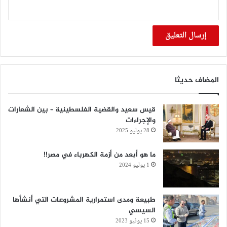
المضاف حديثا
قيس سعيد والقضية الفلسطينية – بين الشعارات
والإجراءات
28 يوليو 2025
‏ما هو أبعد من أزمة الكهرباء في مصر!!
1 يوليو 2024
طبيعة ومدى استمرارية المشروعات التي أنشأها
السيسي
15 يونيو 2023