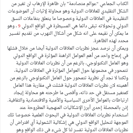
الكتاب الجماعي “عوالم متصادمة” بان ظاهرة الإرهاب لن تغير من
الشكل التقليدي للعلاقات الدولية وهو محاولة لإثبات أن الموضوعات
التقليدية في العلاقات الدولية وخصوصا ما يتعلق بتفاعلات النسق
الدولي وتحولاته تبقى دائما هي المسيطرة في الواقع الدولي
9
، وهو
ما يمكن أن نقيمه على انه شكل من أشكال التهرب من تقديم تفسير
محدد لهذه الظاهرة.
ويمكن أن نرصد عجز نظريات العلاقات الدولية أيضا من خلال فشلها
في إدماج واحد من أهم العوامل الراهنة المؤثرة في الواقع الدولي
وهو العامل التكنولوجي، بالرغم من أن نظريات العلاقات الدولية
تتمحور في مضمونها حول العوامل المؤثرة في العلاقات الدولية،
ولكننا لا نجد أي نظرية تتمحور حول العامل التكنولوجي بالرغم من
أهميته لان نظريات العلاقات الدولية فشلت في مقاربة هذا العامل
كمتغير مستقل في حد ذاته، وأقصى ما طرحته هو محاولة إيجاد
ارتباطات بالعوامل الأخرى السياسية والأمنية والاقتصادية والثقافية.
إذن بالمحصلة إحدى أبرز الإشكاليات المنهجية المطروحة عند
استخدام نظريات العلاقات الدولية في البحوث العلمية خصوصا تلك
الموجهة لتحليل الواقع الدولي هي إشكالية الشمولية أي افتراض أن
نظريات العلاقات الدولية تفسر لنا كل شيء في ذلك الواقع وهو