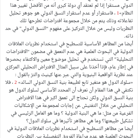
الدولي مستقرا إذا لم تعتقد أي دولة كبرى أنه من الأفضل تغيير هذا
النظام»
1
، فاستقرار أو عدم استقرار النسق الدولي هو جوهر تحليل
تفاعلاته وذلك يتم من خلال مجموعة افتراضات تطرحها تلك
النظريات وليس من خلال التركيز على مفهوم “النسق الدولي” في حد
ذاته.
أيضا من المظاهر الأساسية للتسطيح في استخدام نظريات العلاقات
الدولية في البحوث العلمية هي عدم التعمق في مضمون “الافتراضات
التحليلية” التي تستخدم في تحليل موضوع معين والاكتفاء بحصرها
في إطار عام، فإذا أخذنا على سبيل المثال الافتراض التحليلي المركزي
عند نظرية الواقعية البنيوية والتي عبر عنها كينيث والتز بالقول :
«سلوك الدول هو متغير تابع لطبيعة بنية النسق الدولي السائد»
2
، فلا
نكتفي في هذا المقام أن نعرف أن المحدد الأساسي لسلوك الدول هو
بنية النسق الدولي ولكن نحتاج الى تعمق اكبر في هذا الافتراض
التحليلي من خلال التفتيش عن إجابات لمجموعة من الإشكاليات
الفرعية من مثل: ما هي البنية الدولية ؟ وما هو العامل الرئيسي في
تشكيل طبيعتها؟ وما هي مظاهر تأثيرها في سلوك الدول؟
أيضا من مظاهر التسطيح في استخدام نظريات العلاقات الدولية في
البحوث العلمية هو عدم مراعاة الفروق التفصيلية بين النظريات