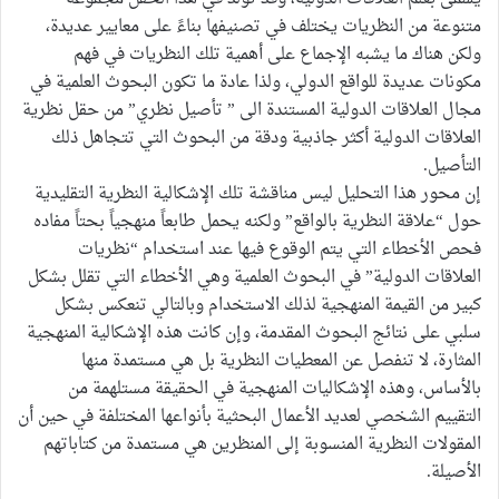
متنوعة من النظريات يختلف في تصنيفها بناءً على معايير عديدة،
ولكن هناك ما يشبه الإجماع على أهمية تلك النظريات في فهم
مكونات عديدة للواقع الدولي، ولذا عادة ما تكون البحوث العلمية في
مجال العلاقات الدولية المستندة الى ” تأصيل نظري” من حقل نظرية
العلاقات الدولية أكثر جاذبية ودقة من البحوث التي تتجاهل ذلك
التأصيل.
إن محور هذا التحليل ليس مناقشة تلك الإشكالية النظرية التقليدية
حول “علاقة النظرية بالواقع” ولكنه يحمل طابعاً منهجياً بحتاً مفاده
فحص الأخطاء التي يتم الوقوع فيها عند استخدام “نظريات
العلاقات الدولية” في البحوث العلمية وهي الأخطاء التي تقلل بشكل
كبير من القيمة المنهجية لذلك الاستخدام وبالتالي تنعكس بشكل
سلبي على نتائج البحوث المقدمة، وإن كانت هذه الإشكالية المنهجية
المثارة، لا تنفصل عن المعطيات النظرية بل هي مستمدة منها
بالأساس، وهذه الإشكاليات المنهجية في الحقيقة مستلهمة من
التقييم الشخصي لعديد الأعمال البحثية بأنواعها المختلفة في حين أن
المقولات النظرية المنسوبة إلى المنظرين هي مستمدة من كتاباتهم
الأصيلة.