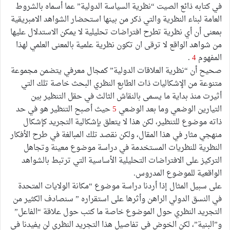
في كتابه ذائع الصيت “نظرية السياسة الدولية” عما أسماه بالشروط
العامة لبناء النظرية والتي ذكر من بينها استحضار الشواهد الامبريقية
بمعنى أن أي نظرية تطرح افتراضات تحليلية لا يمكن الاستدلال عليها
من شواهد الواقع لا ترقى ان تكون نظرية علمية بالمعنى العلمي لهذا
المفهوم
4
.
صحيح أن “نظرية العلاقات الدولية” كمجال معرفي يتضمن مجموعة
متنوعة من الإشكاليات ذات الطابع النظري البحث خاصة تلك التي
أثيرت منذ بداية ما يسمى بالنقاش الثالث في حقل التنظير بين
التيارين الوضعي وما بعد الوضعي
5
حيث أصبح التنظير هو في حد
ذاته موضوع للتنظير، لكن هذا لا يتعلق بإشكالية التجريد كإشكال
منهجي مثار في هذا المقال، ولكن نقصد تلك المبالغة في طرح الأفكار
النظرية للنظريات المستخدمة في دراسة موضوع معينة وتجاهل
التركيز على الافتراضات التحليلية الأساسية التي ترتبط بالشواهد
الواقعية للموضوع المدروس.
على سبيل المثال إذا أردنا دراسة موضوع “مكانة الولايات المتحدة
في النسق الدولي الراهن وأثرها على استقراره ” سنصادف الكثير من
التجريد النظري حول الموضوع خاصة ما كتب حول علاقة “الفاعل”
و”البنية”، لكن الخوض في تفاصيل هذا التجريد النظري لن يفيدنا في