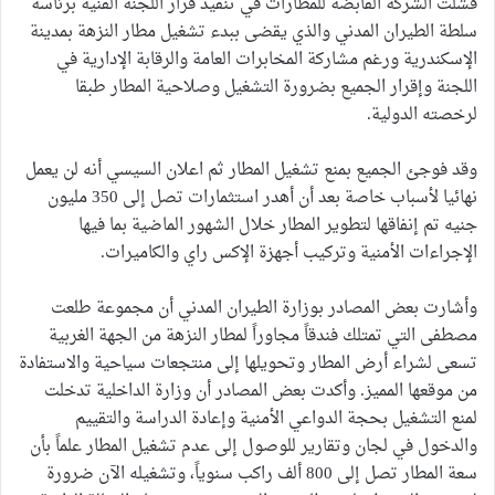
فشلت الشركة القابضة للمطارات في تنفيذ قرار اللجنة الفنية برئاسة
سلطة الطيران المدني والذي يقضى ببدء تشغيل مطار النزهة بمدينة
الإسكندرية ورغم مشاركة المخابرات العامة والرقابة الإدارية في
اللجنة وإقرار الجميع بضرورة التشغيل وصلاحية المطار طبقا
لرخصته الدولية.
وقد فوجئ الجميع بمنع تشغيل المطار ثم اعلان السيسي أنه لن يعمل
نهائيا لأسباب خاصة بعد أن أهدر استثمارات تصل إلى 350 مليون
جنيه تم إنفاقها لتطوير المطار خلال الشهور الماضية بما فيها
الإجراءات الأمنية وتركيب أجهزة الإكس راي والكاميرات.
وأشارت بعض المصادر بوزارة الطيران المدني أن مجموعة طلعت
مصطفى التي تمتلك فندقاً مجاوراً لمطار النزهة من الجهة الغربية
تسعى لشراء أرض المطار وتحويلها إلى منتجعات سياحية والاستفادة
من موقعها المميز. وأكدت بعض المصادر أن وزارة الداخلية تدخلت
لمنع التشغيل بحجة الدواعي الأمنية وإعادة الدراسة والتقييم
والدخول في لجان وتقارير للوصول إلى عدم تشغيل المطار علماً بأن
سعة المطار تصل إلى 800 ألف راكب سنوياً، وتشغيله الآن ضرورة