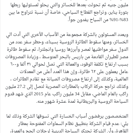
مليون جنيه ثم تحولت بعدها للخسائر والتي يحلو لمسئوليها ربطها
بثورة يناير، وتراجع القطاع السياحي، خاصة أن نسبة تتراوح ما بين
83%-91% من السياح يفدون جواً.
ويعدد المسئولون بالشركة مجموعة من الأسباب الأخرى التي أدت الي
الخسائر، ومنها سقوط الطائرة الروسية بسيناء، وحظر سفر عدد من
الدول سفر مواطنيها لمصر وأبرزها روسيا وانجلترا، ثم سقوط طائرة
مصر للطيران القادمة من باريس بالبحر المتوسط ، وزيادة المصروفات
بسبب ارتفاع تكلفة الوقود، والعمالة التي تصل لحوالي ٣١ ألفا و٦٠٠
عامل يعملون على ٦٢ طائرة، وإن هذا العدد أعلى من المعدلات
العالمية، وكذلك إلى ارتفاع مصروفات الصيانة مع تقادم الطائرات ،
وكذلك تراجع حركة الركاب بالمطارات المصرية لتصل إلى 27.2 مليون
راكب بالعام الماضي، مقابل 34 مليون راكب عام 2015 الذي شهد قدوم
السياحة الروسية والبريطانية لمدة عشرة شهور منه.
المتخصصون يرفضون أسباب الخسارة التي تسوقها الشركة وذلك لما
يلي: عدم قيام الشركة بتطبيق نظام السماوات المفتوحة بمطار
القاهرة، وأن الشركة تحتكر السياحة الدينية لرحلات الحج والعمرة،