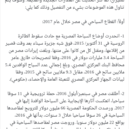
للطيران، كما كثر الحديث عن المطارات الجديدة والقديمة. وسوف يتم
تناول هذه الموضوعات بشيء من التفصيل وذلك كما يلي:
أولاً: القطاع السياحي في مصر خلال عام 2017:
1- انحدرت أوضاع السياحة المصرية مع حادث سقوط الطائرة
الروسية في 31 أكتوبر/ 2015، فوق شبه جزيرة سيناء بعد وقت قصير
من إقلاعها، ومقتل كل من كانوا على متنها. وبلغت إيرادات مصر من
السياحة 3.4 مليارات دولار في 2016، وفقا لتصريحات طارق عامر
محافظ البنك المركزي المصري. وبلغ إجمالي عدد السياح الوافدين 5.4
ملايين سائح في 2016، مقابل 9.3 ملايين سائح في 2015، وفقا
لبيانات الجهاز المركزي المصري للتعبئة العامة والإحصاء، (حكومي).
2- أطلقت مصر في سبتمبر/أيلول 2016، حملة ترويجية في 11 سوقا
سياحيا، انعكست آثارها الإيجابية على السياحة الوافدة إليها في
2017. ورصدت الحكومة المصرية 66 مليون دولار للترويج لمقاصدها
السياحية في 26 سوقا سياحيا خلال 3 سنوات، بدأتها في 2016،
بواقع 22 مليون دولار سنويا. وروجت مصر لمقاصدها السياحية في