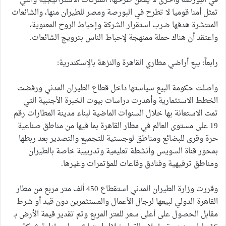
في البورصة وأخرى لا يمكن طرحها، الشركات الاستراتيجية والتي
تمثل أمنا قوميا لا تطرح في البورصة ومصر للطيران منها، والشائعات
المنتشرة هدفها ضرب استقرار الشركة وإحباط الروح المعنوية،
واعتقد أن هناك حملة ممنهجة لإحباط الناس بترويج الشائعات.
رابعاً: بيع أراضي مطاري القاهرة والنزهة بالإسكندرية:
واصلت حكومة البيع سياستها داخل قطاع الطيران المدني ورفضت
الخطط الاستثمارية وأهدرت دراسات بيوت الخبرة الأجنبية التي
تمت الاستعانة بها خلال السنوات الماضية لبناء مدينة المطارات رقم
19 على مستوى العالم في مطار القاهرة بما فيها من مناطق صناعية
حرة وقرى للبضائع ومناطق لوجستية للتجميع والتصدير بعد ربطها
بمحور قناة السويس وأنشطة تعليمية وتدريبية خاصة بالطيران
ومناطق ترفيهية وفنادق وقاعات للمؤتمرات وغيرها.
وقررت وزارة الطيران المدني استقطاع 450 ألف متر مربع من مطار
القاهرة الدولي لبيعها لرجال الأعمال والمستثمرين دون قيد أو شرط
مقابل الحصول على أعلى سعر للمتر المربع وتم تقدير قيمة الأرض بـ