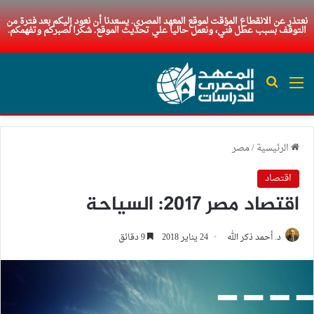
نعتذر عن الانقطاع المؤقت لموقع المعهد المصري. يسعدنا أن نعود إليكم بعد فترة من
التوقف بسبب عطل فني، ونعمل حاليا علي تحديث الموقع. شكرا لصبركم وتفهمكم.
القائمة
بحث عن
الرئيسية
/
مصر
اقتصاد
اقتصاد مصر 2017: السياحة
د. أحمد ذكر الله
24 يناير 2018
9 دقائق