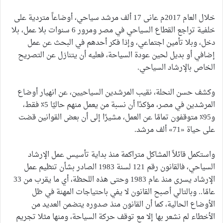
خلال العام 2017م عانى 17 ألف مرشد سياحي، أوضاعاً متردية على
خلفية تراجع القطاع السياحي في مصر ومرور 6 سنوات بلا عمل، بلا
دخل، وبلا تأمين اجتماعي، وإذا فكر أحدهم في البحث عن عمل
إضافي أو بديل لحين عودة السياحة، فعليه أن يتنازل عن التصريح
الخاص بالإرشاد السياحي.
وكشف حسن النحلة، نقيب المرشدين السياحيين، عن انهيار أوضاع
المرشدين في مصر، مؤكدًا أن نسبة من يعمل منهم حاليًا 5٪ فقط،
و95٪ متوقفون تمامًا عن العمل، مشيرًا إلى أن بعض القوانين قضت
على حياة «71» ألف مرشد.
واستكمل قائلاً المشاكل متراكمة منذ بداية تأسيس عمل الإرشاد
السياحي، فالقانون رقم 121 لسنة 1983 الصادر بشأن تنظيم عمل
الإرشاد يسرى منذ عام 1983 وحتى هذه اللحظة، أي ما يقرب من 33
عامًا.. وبالتالي أصبح القانون لا يفي باحتياجات المهنة في ظل
الأوضاع الحالية، كما أن القانون منذ صدوره يتضمن العديد من
الأخطاء لم نشعر بها إلا مع توقف حركة السياحة، ومنها مثلا تجريم