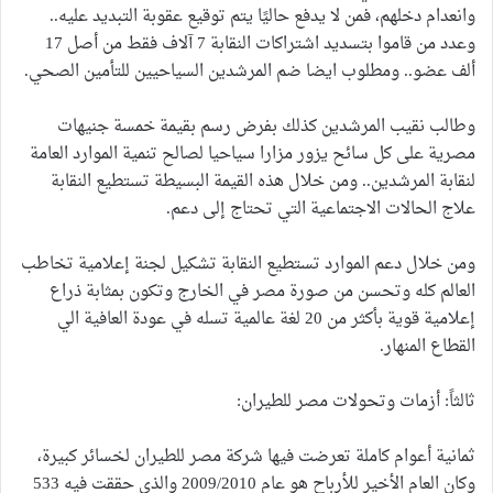
وانعدام دخلهم، فمن لا يدفع حاليًا يتم توقيع عقوبة التبديد عليه..
وعدد من قاموا بتسديد اشتراكات النقابة 7 آلاف فقط من أصل 17
ألف عضو.. ومطلوب ايضا ضم المرشدين السياحيين للتأمين الصحي.
وطالب نقيب المرشدين كذلك بفرض رسم بقيمة خمسة جنيهات
مصرية على كل سائح يزور مزارا سياحيا لصالح تنمية الموارد العامة
لنقابة المرشدين.. ومن خلال هذه القيمة البسيطة تستطيع النقابة
علاج الحالات الاجتماعية التي تحتاج إلى دعم.
ومن خلال دعم الموارد تستطيع النقابة تشكيل لجنة إعلامية تخاطب
العالم كله وتحسن من صورة مصر في الخارج وتكون بمثابة ذراع
إعلامية قوية بأكثر من 20 لغة عالمية تسله في عودة العافية الي
القطاع المنهار.
ثالثاً: أزمات وتحولات مصر للطيران:
ثمانية أعوام كاملة تعرضت فيها شركة مصر للطيران لخسائر كبيرة،
وكان العام الأخير للأرباح هو عام 2009/2010 والذي حققت فيه 533