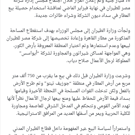
16 مليار جنيه وتم إعلان القرار خلال اجتماع مجلس إدارة شركة
مصر للطيران في نهاية فبراير الماضي لمناقشة استخدام حصيلة بيع
المطار في سداد ديون الشركة وشراء طائرات جديدة.
ولجأت وزارة الطيران إلى مجلس الوزراء بهدف استقطاع المساحة
المذكورة من مطار القاهرة وإعادة تخصيصها إلى شركة مصر للطيران
لبيعها وعدم استثمارها وتم اختيار المنطقة المعروفة بأرض الكور،
وهي المواجهة لمساكن شيراتون والمجاورة لشركة “أيواسس”
المملوكة لرجل الأعمال صلاح دياب.
وشرعت وزارة الطيران قبل ذلك في بيع ما يقرب من 750 ألف متر
مربع من أرض المطار في منطقة “جوزيف تيتو” وتم طرح الأرض
بالفعل ولكن تدخلت القوات المسلحة في اللحظة الأخيرة وقيامها
بسداد قيمة الأرض للحفاظ عليها ومنع بيعها لرجال الأعمال نظراً لأنها
تهدد الأمن القومي وتتحكم في المدخل الشرقي للعاصمة ومجاورة
للكلية الحربية ويمر من أسفلها العديد من المرافق الاستراتيجية.
واستمراراً لسياسة البيع غير المفهومة داخل قطاع الطيران المدني