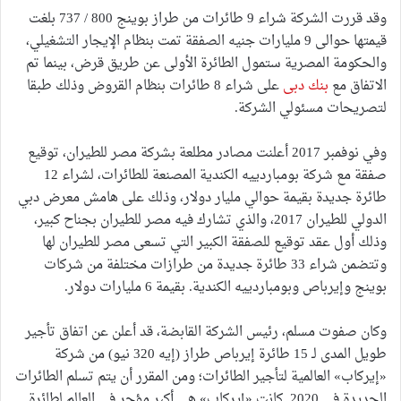
وقد قررت الشركة شراء 9 طائرات من طراز بوينج 800 / 737 بلغت
قيمتها حوالى 9 مليارات جنيه الصفقة تمت بنظام الإيجار التشغيلي،
والحكومة المصرية ستمول الطائرة الأولى عن طريق قرض، بينما تم
الاتفاق مع
بنك دبى
على شراء 8 طائرات بنظام القروض وذلك طبقا
لتصريحات مسئولي الشركة.
وفي نوفمبر 2017 أعلنت مصادر مطلعة بشركة مصر للطيران، توقيع
صفقة مع شركة بومباردييه الكندية المصنعة للطائرات، لشراء 12
طائرة جديدة بقيمة حوالي مليار دولار، وذلك على هامش معرض دبي
الدولي للطيران 2017، والذي تشارك فيه مصر للطيران بجناح كبير،
وذلك أول عقد توقيع للصفقة الكبير التي تسعى مصر للطيران لها
وتتضمن شراء 33 طائرة جديدة من طرازات مختلفة من شركات
بوينج وإيرباص وبومباردييه الكندية. بقيمة 6 مليارات دولار.
وكان صفوت مسلم، رئيس الشركة القابضة، قد أعلن عن اتفاق تأجير
طويل المدى لـ 15 طائرة إيرباص طراز (إيه 320 نيو) من شركة
«إيركاب» العالمية لتأجير الطائرات؛ ومن المقرر أن يتم تسلم الطائرات
الجديدة في 2020. كانت «إيركاب» هي أكبر مؤجر في العالم لطائرة