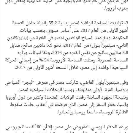
دول لم تكن على خارطتها الترويجية مثل أمريكا اللاتينية وبعض دول
جنوب أوروبا.
3- تزايدت السياحة الوافدة لمصر بنسبة 55.2 بالمائة خلال التسعة
أشهر الأولى من العام 2017 على أساس سنوي، بحسب بيانات
الحكومة. وبلغ عدد السياح الوافدين لمصر في الفترة من (يناير/كانون
الثاني- سبتمبر/أيلول) من العام 2017، نحو 5.9 ملايين سائح، مقابل
3.8 ملايين سائح عن نفس الفترة من 2016، وفقا لبيانات وزارة
السياحة المصرية. ومثلت السياحة الأوروبية 54 % من إجمالي الحركة
السياحية الوافدة إلى مصر، خلال التسعة أشهر الأولى من 2017.
وفي سبتمبر/أيلول الماضي، شاركت مصر في معرض “ليجر” السياحي
بروسيا، للمرة الأولى منذ وقف روسيا الرحلات السياحية لمصر.
ونتيجة الجهود السابقة رفعت الولايات المتحدة وكثير من دول أوروبا
وآسيا، حظر السفر إلى مصر، الذي فرضته في أعقاب حادث سقوط
الطائرة الروسية، ما عدا روسيا وإنجلترا.
ورغم الحظر الروسي المفروض على مصر؛ إلا أن 60 ألف سائح روسي