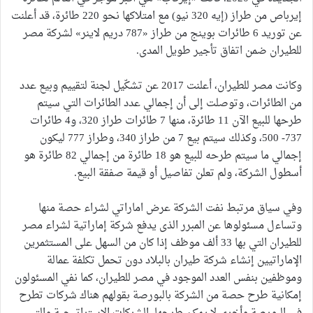
إيرباص من طراز (إيه 320 نيو) مع امتلاكها نحو 220 طائرة، قد أعلنت
عن توريد 6 طائرات بوينج من طراز «787 دريم لاينر» لشركة مصر
للطيران ضمن اتفاق تأجير طويل المدى.
وكانت مصر للطيران، أعلنت 2017 عن تشكّيل لجنة لتقييم وبيع عدد
من الطائرات، وتوصلت إلى أن إجمالي عدد الطائرات التي سيتم
طرحها للبيع الآن 11 طائرة، منها 7 طائرات طراز 320، و4 طائرات
737- 500، وكذلك سيتم بيع 7 من طراز 340، وطراز 777 ليكون
إجمالي ما سيتم طرحه للبيع هو 18 طائرة من إجمالي 82 طائرة هو
أسطول الشركة، ولم تعلن تفاصيل أو قيمة صفقة البيع.
وفي سياق مرتبط نفت الشركة عرض اماراتي لشراء حصة منها
وتساءل مسئولوها عن المبرر الذى يدفع شركة إماراتية لشراء مصر
للطيران التي بها 33 ألف موظف إذا كان من السهل على المستثمرين
الإماراتيين إنشاء شركة طيران بالبلاد دون تحمل تكلفة عمالة
وموظفين بنفس العدد الموجود في مصر للطيران، كما نفي المسئولون
إمكانية طرح حصة من الشركة بالبورصة بقولهم هناك شركات تطرح