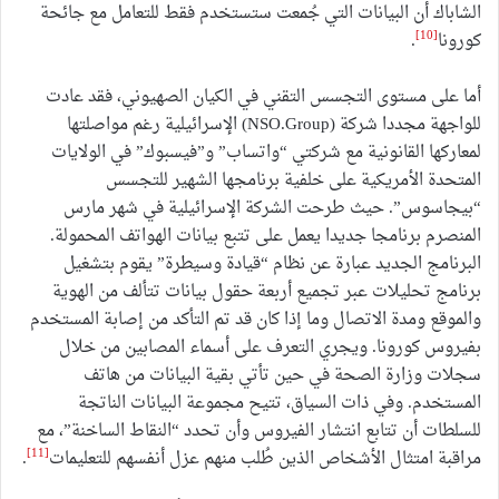
الشاباك أن البيانات التي جُمعت ستستخدم فقط للتعامل مع جائحة
[10]
كورونا
.
أما على مستوى التجسس التقني في الكيان الصهيوني، فقد عادت
للواجهة مجددا شركة (NSO.Group) الإسرائيلية رغم مواصلتها
لمعاركها القانونية مع شركتي “واتساب” و”فيسبوك” في الولايات
المتحدة الأمريكية على خلفية برنامجها الشهير للتجسس
“بيجاسوس”. حيث طرحت الشركة الإسرائيلية في شهر مارس
المنصرم برنامجا جديدا يعمل على تتبع بيانات الهواتف المحمولة.
البرنامج الجديد عبارة عن نظام “قيادة وسيطرة” يقوم بتشغيل
برنامج تحليلات عبر تجميع أربعة حقول بيانات تتألف من الهوية
والموقع ومدة الاتصال وما إذا كان قد تم التأكد من إصابة المستخدم
بفيروس كورونا. ويجري التعرف على أسماء المصابين من خلال
سجلات وزارة الصحة في حين تأتي بقية البيانات من هاتف
المستخدم. وفي ذات السياق، تتيح مجموعة البيانات الناتجة
للسلطات أن تتابع انتشار الفيروس وأن تحدد “النقاط الساخنة”، مع
[11]
مراقبة امتثال الأشخاص الذين طُلب منهم عزل أنفسهم للتعليمات
.