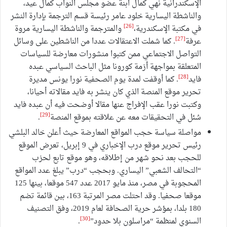
الإسكندرانية نهي كمال ابنة عضو مجلس النواب كمال عيد،
والناشطة اليسارية خلود عامر رئيسة قسم الترجمة بإدارة النشر
[26]
في مكتبة الإسكندرية،
والمترجمة والناشطة اليسارية مروة
[27]
عرفة
. كما شملت الاعتقالات عددا من الناشطين على وسائل
التواصل الاجتماعي ممن كتبوا منشورات معارضة للسياسات
المتعلقة بمواجهة أزمة كورونا مثل الباحث السياسي عبده
[28]
فايد
. كما أوقفت لمدة يوم الصحفية نورا يونس مديرة
تحرير موقع المنصة الذي كان ينشر به فايد مقالاته أحيانا،
وكتبت نورا عقب الإفراج عنها مقالا أوضحت فيه أن عبده فايد
[29]
سُئل في التحقيقات معه عن علاقته بموقع المنصة
.
مواصلة سياسة حجب المواقع المعارضة حيث أعلن خالد البلشي
رئيس تحرير موقع درب الإخباري في 9 إبريل، تعرض الموقع
للحجب بعد نحو شهر من إطلاقه، وهو موقع تابع لحزب
“التحالف الشعبي” اليساري. وبحجب “درب” يبلغ عدد المواقع
المحجوبة في مصر، منذ مايو 2017 عدد 547 موقعا، بينها 125
موقعا صحفيا. وقد احتلت مصر المرتبة 163، بين قائمة تضم
180 بلدا، بمؤشر حرية الصحافة لعام 2019، وفق التصنيف
[30]
السنوي لمنظمة “مراسلون بلا حدود”
.