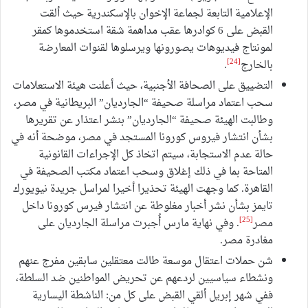
الإعلامية التابعة لجماعة الإخوان بالإسكندرية حيث ألقت
القبض على 6 كوادرها عقب مداهمة شقة استخدموها كمقر
لمونتاج فيديوهات يصورونها ويرسلوها لقنوات المعارضة
[24]
بالخارج
.
التضييق على الصحافة الأجنبية، حيث أعلنت هيئة الاستعلامات
سحب اعتماد مراسلة صحيفة “الجارديان” البريطانية في مصر،
وطالبت الهيئة صحيفة “الجارديان” بنشر اعتذار عن تقريرها
بشأن انتشار فيروس كورونا المستجد في مصر، موضحة أنه في
حالة عدم الاستجابة، سيتم اتخاذ كل الإجراءات القانونية
المتاحة بما في ذلك إغلاق وسحب اعتماد مكتب الصحيفة في
القاهرة. كما وجهت الهيئة تحذيرا أخيرا لمراسل جريدة نيويورك
تايمز بشأن نشر أخبار مغلوطة عن انتشار فيرس كورونا داخل
[25]
مصر
. وفي نهاية مارس أُجبرت مراسلة الجارديان على
مغادرة مصر.
شن حملات اعتقال موسعة طالت معتقلين سابقين مفرج عنهم
ونشطاء سياسيين لردعهم عن تحريض المواطنين ضد السلطة،
ففي شهر إبريل ألقي القبض على كل من: الناشطة اليسارية