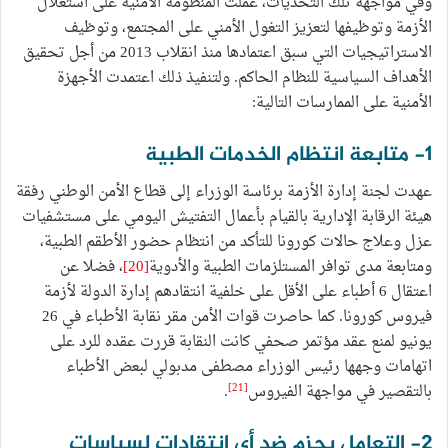
وفي مواجهة تلك التحديات، عملت المنظومة الأمنية على استغلال
الأزمة وتوظيفها لتعزيز التغول الأمني على المجتمع، وتوظيف
الاستراتيجيات التي سبق اعتمادها منذ انقلاب 2013 من أجل تحقيق
الأهداف السياسية للنظام الحاكم. ولتنفيذ ذلك اعتمدت الأجهزة
الأمنية على الممارسات التالية:
1- متابعة انتظام الخدمات الطبية
عهدت لجنة إدارة الأزمة برئاسة الوزراء إلى قطاع الأمن الوطني رفقة
هيئة الرقابة الإدارية بالقيام بأعمال التفتيش اليومي على مستشفيات
عزل وعلاج حالات كورونا للتأكد من انتظام حضور الأطقم الطبية،
ومتابعة مدى توافر المستلزمات الطبية والأدوية
[20]
، فضلا عن
اعتقال 6 أطباء على الأقل على خلفية انتقادهم إدارة الدولة لأزمة
فيروس كورونا. كما حاصرت قوات الأمن مقر نقابة الأطباء في 26
يونيو لمنع عقد مؤتمر صحفي كانت النقابة قررت عقده للرد على
اتهامات وجهها رئيس الوزراء مصطفى مدبولي لبعض الأطباء
[21]
بالتقصير في مواجهة الفيروس
.
2- التعامل بحزم ضد أي انتقادات لسياسات