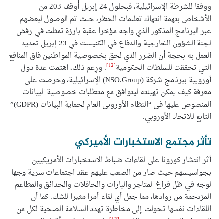
ووفقا للشرطة الإسرائيلية، فبحلول 24 إبريل أُوقف 203 من
الأشخاص بتهمة انتهاك تعليمات الحظر، حيث تم الوصول لبعضهم
عبر البرنامج المذكور الذي واجه مؤخرا عقبة بارزة تمثلت في رفض
لجنة الشؤون الخارجية والدفاع في الكنيست في 23 إبريل تمديد
العمل به بحجة أن الضرر الذي لحق بخصوصية المواطنين فاق المنافع
[12]
التي تحققت للسلطات الحكومية
. ورِغم ذلك، اهتمت عدة دول
أوروبية ببرنامج شركة (NSO.Group) الإسرائيلية، وحرصت على
معرفة كيف يمكن تهيئته ليتوافق مع متطلبات خصوصية البيانات
المنصوص عليها في “النظام الأوروبي العام لحماية البيانات (GDPR)”
التابع للاتحاد الأوروبي.
تأثر مجتمع الاستخبارات الأميركي
أثر انتشار كورونا على لقاءات ضباط الاستخبارات الأمريكيين
بجواسيسهم حيث صار من الصعب عليهم عقد اجتماعات سرية وجها
لوجه في ظل فراغ المتاجر والبارات والحافلات والحدائق والمطاعم
المزدحمة من روادها، مما جعل أي لقاء أمرا مثيرا للشك. كما أن
اللقاءات نفسها تحولت إلى مخاطرة تهدد السلامة الصحية لكل من