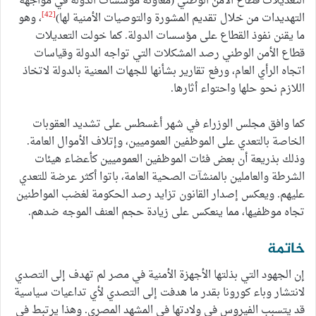
التعديلات قطاع الأمن الوطني (معاونة مؤسسات الدولة في مواجهة
[42]
التهديدات من خلال تقديم المشورة والتوصيات الأمنية لها)
، وهو
ما يقنن نفوذ القطاع على مؤسسات الدولة. كما خولت التعديلات
قطاع الأمن الوطني رصد المشكلات التي تواجه الدولة وقياسات
اتجاه الرأي العام، ورفع تقارير بشأنها للجهات المعنية بالدولة لاتخاذ
اللازم نحو حلها واحتواء أثارها.
كما وافق مجلس الوزراء في شهر أغسطس على تشديد العقوبات
الخاصة بالتعدي على الموظفين العموميين، وإتلاف الأموال العامة.
وذلك بذريعة أن بعض فئات الموظفين العموميين كأعضاء هيئات
الشرطة والعاملين بالمنشآت الصحية العامة، باتوا أكثر عرضة للتعدي
عليهم. ويعكس إصدار القانون تزايد رصد الحكومة لغضب المواطنين
تجاه موظفيها، مما ينعكس على زيادة حجم العنف الموجه ضدهم.
خاتمة
إن الجهود التي بذلتها الأجهزة الأمنية في مصر لم تهدف إلى التصدي
لانتشار وباء كورونا بقدر ما هدفت إلى التصدي لأي تداعيات سياسية
قد يتسبب الفيروس في ولادتها في المشهد المصري. وهذا يرتبط في