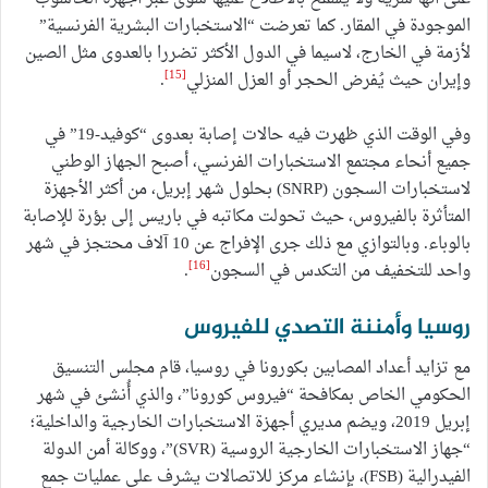
الموجودة في المقار. كما تعرضت “الاستخبارات البشرية الفرنسية”
لأزمة في الخارج، لاسيما في الدول الأكثر تضررا بالعدوى مثل الصين
[15]
وإيران حيث يُفرض الحجر أو العزل المنزلي
.
وفي الوقت الذي ظهرت فيه حالات إصابة بعدوى “كوفيد-19” في
جميع أنحاء مجتمع الاستخبارات الفرنسي، أصبح الجهاز الوطني
لاستخبارات السجون (SNRP) بحلول شهر إبريل، من أكثر الأجهزة
المتأثرة بالفيروس، حيث تحولت مكاتبه في باريس إلى بؤرة للإصابة
بالوباء. وبالتوازي مع ذلك جرى الإفراج عن 10 آلاف محتجز في شهر
[16]
واحد للتخفيف من التكدس في السجون
.
روسيا وأمننة التصدي للفيروس
مع تزايد أعداد المصابين بكورونا في روسيا، قام مجلس التنسيق
الحكومي الخاص بمكافحة “فيروس كورونا”، والذي أُنشئ في شهر
إبريل 2019، ويضم مديري أجهزة الاستخبارات الخارجية والداخلية؛
“جهاز الاستخبارات الخارجية الروسية (SVR)”، ووكالة أمن الدولة
الفيدرالية (FSB)، بإنشاء مركز للاتصالات يشرف على عمليات جمع