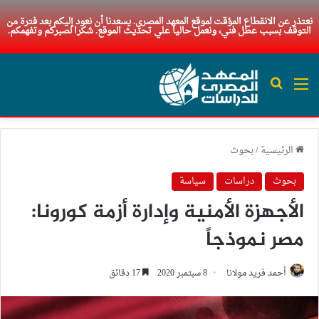
نعتذر عن الانقطاع المؤقت لموقع المعهد المصري. يسعدنا أن نعود إليكم بعد فترة من
التوقف بسبب عطل فني، ونعمل حاليا علي تحديث الموقع. شكرا لصبركم وتفهمكم.
القائمة
بحث عن
الرئيسية
/
بحوث
بحوث
دراسات
سياسة
الأجهزة الأمنية وإدارة أزمة كورونا:
مصر نموذجاً
أحمد فريد مولانا
8 سبتمبر 2020
17 دقائق