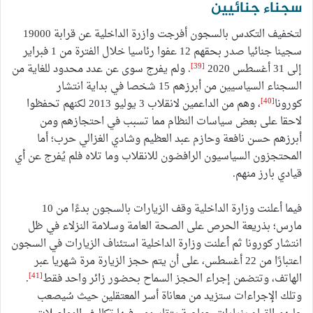
سجناء جنائيين
لتخفيف التكدس بالسجون أفرجت وازرة الداخلية عن قرابة 19000
سجينا جنائيا صدر بحقهم 12 عفوا رئاسيا خلال الفترة من 1 فبراير
[39]
إلى 31 أغسطس 2020
. ولم يفرج سوى عن عدد محدود للغاية من
السجناء السياسيين من أبرزهم 15 شخصا في بداية انتشار
[40]
كورونا
، وهم من الداعمين لانقلاب 3 يوليو 2013 لكنهم تحفظوا
لاحقا على بعض سياسات النظام مما تسبب في احتجازهم ومن
أبرزهم حسن نافعة وحازم عبد العظيم وشادي الغزالي حرب؛ أما
المحتجزون السياسيون الرافضون للانقلاب وما تلاه فلم يُفرج عن أي
قيادي بارز منهم.
فيما أعلنت وزارة الداخلية وقف الزيارات بالسجون بدءًا من 10
مارس؛ بذريعة الحرص على الصحة العامة وسلامة النزلاء في ظل
انتشار كورونا ثم أعلنت وزارة الداخلية استئناف الزيارات في السجون
اعتبارًا من 22 أغسطس، على أن يتم حجز الزيارة مرة شهريا عبر
[41]
الهاتف، وتتضمن إجراء الحجز السماح بحضور زائر واحد فقط
.
وتلك الإجراءات ستزيد من معاناة أسر المعتقلين حيث سُيصعب