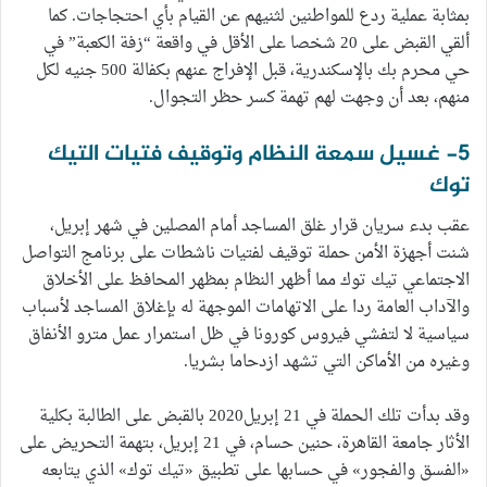
بمثابة عملية ردع للمواطنين لثنيهم عن القيام بأي احتجاجات. كما
ألقي القبض على 20 شخصا على الأقل في واقعة “زفة الكعبة” في
حي محرم بك بالإسكندرية، قبل الإفراج عنهم بكفالة 500 جنيه لكل
منهم، بعد أن وجهت لهم تهمة كسر حظر التجوال.
5- غسيل سمعة النظام وتوقيف فتيات التيك
توك
عقب بدء سريان قرار غلق المساجد أمام المصلين في شهر إبريل،
شنت أجهزة الأمن حملة توقيف لفتيات ناشطات على برنامج التواصل
الاجتماعي تيك توك مما أظهر النظام بمظهر المحافظ على الأخلاق
والآداب العامة ردا على الاتهامات الموجهة له بإغلاق المساجد لأسباب
سياسية لا لتفشي فيروس كورونا في ظل استمرار عمل مترو الأنفاق
وغيره من الأماكن التي تشهد ازدحاما بشريا.
وقد بدأت تلك الحملة في 21 إبريل2020 بالقبض على الطالبة بكلية
الأثار جامعة القاهرة، حنين حسام، في 21 إبريل، بتهمة التحريض على
«الفسق والفجور» في حسابها على تطبيق «تيك توك» الذي يتابعه