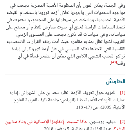
وفي الجملة، يمكن القول بأن المنظومة الأمنية المصرية نجحت في
مواجهة التحديات التي واجهتها خلال أزمة كورونا باستخدام القبضة
الأمنية الحديدية، ورسّخت من سيطرتها على المجتمع، واستمرت في
تنفيذ السياسات الرامية لخنق أي صوت معارض للنظام أو محتج على
سياساته، وهي سياسات قد تكون نجحت على المستوى الزمني
القريب لكنها تظل بمثابة مقامرة حيث أدت رفقة القرارات الاقتصادية
القاسية التي اتخذها نظام السيسي في ظل أزمة كورونا إلى زيادة
تراكم الغضب الشعبي الكامن الذي يمكن أن ينفجر فجأة في أي
[43]
وقت
.
الهامش
[1]
– للمزيد حول تعريف الأزمة انظر: سعد بن علي الشهراني، إدارة
عمليات الأزمات الأمنية، ط1 (الرياض: جامعة نايف العربية للعلوم
الأمنية، 2005)، ص (17- 18).
[2]
– ديفيد روبسون،
لماذا تسببت الإنفلونزا الإسبانية في وفاة ملايين
البشر؟،
هيئة الإذاعة البريطانية، 5 نوفمبر 2018.