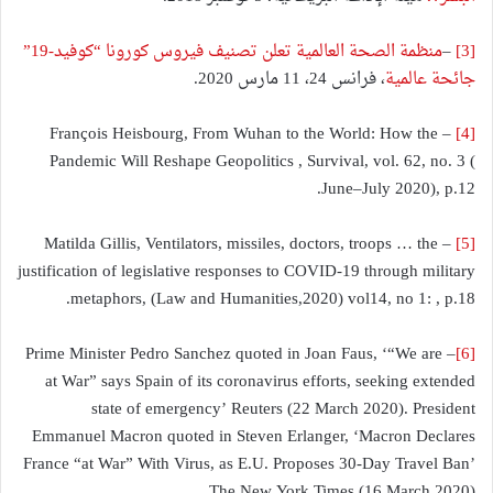
[3]
–
منظمة الصحة العالمية تعلن تصنيف فيروس كورونا “كوفيد-19”
جائحة عالمية
، فرانس 24، 11 مارس 2020.
– François Heisbourg, From Wuhan to the World: How the
[4]
Pandemic Will Reshape Geopolitics , Survival, vol. 62, no. 3 (
June–July 2020), p.12.
– Matilda Gillis, Ventilators, missiles, doctors, troops … the
[5]
justification of legislative responses to COVID-19 through military
metaphors, (Law and Humanities,2020) vol14, no 1: , p.18.
– Prime Minister Pedro Sanchez quoted in Joan Faus, ‘“We are
[6]
at War” says Spain of its coronavirus efforts, seeking extended
state of emergency’ Reuters (22 March 2020). President
Emmanuel Macron quoted in Steven Erlanger, ‘Macron Declares
France “at War” With Virus, as E.U. Proposes 30-Day Travel Ban’
The New York Times (16 March 2020).