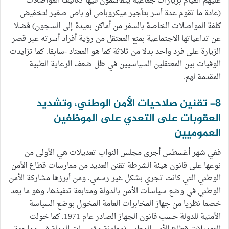
عليهم القيام بزيارات جماعية يتقاسمون فيها تكاليف المواصلات
(عادة ما تقوم عدة أسر بتأجير ميكروباص أو باص صغير لتخفيض
كلفة المواصلات الخاصة بالسفر من أماكن بعيدة إلى السجون) فضلا
عن تداعياتها الاجتماعية بمنع المعتقل من رؤية أفراد أسرته عبر قصر
الزيارة على فرد واحد بدلا من ثلاثة كما هو المعتاد -سابقا. كما تزايدت
الوفيات بين المعتقلين السياسيين في ظل ضعف الرعاية الطبية
المقدمة لهم.
8- تقنين صلاحيات الأمن الوطني، وتشديد
العقوبات على التعدي على الموظفين
العموميين
ففي شهر أغسطس أجرى مجلس النواب تعديلات هي الأولى من
نوعها على قانون هيئة الشرطة تقنن العديد من ممارسات قطاع الأمن
الوطني التي كانت تجري بشكل غير رسمي. ومن أبرزها مشاركة الأمن
الوطني في وضع سياسات الأمن بالدولة ومتابعة تنفيذها، وهو ما يعد
خصما نظريا من جهاز المخابرات العامة المخول بوضع السياسة
الأمنية للدولة حسب قانون الجهاز الصادر عام 1971. كما خولت