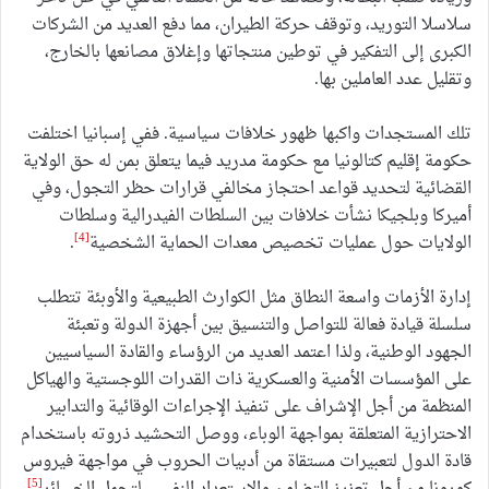
سلاسلا التوريد، وتوقف حركة الطيران، مما دفع العديد من الشركات
الكبرى إلى التفكير في توطين منتجاتها وإغلاق مصانعها بالخارج،
وتقليل عدد العاملين بها.
تلك المستجدات واكبها ظهور خلافات سياسية. ففي إسبانيا اختلفت
حكومة إقليم كتالونيا مع حكومة مدريد فيما يتعلق بمن له حق الولاية
القضائية لتحديد قواعد احتجاز مخالفي قرارات حظر التجول، وفي
أميركا وبلجيكا نشأت خلافات بين السلطات الفيدرالية وسلطات
[4]
الولايات حول عمليات تخصيص معدات الحماية الشخصية
.
إدارة الأزمات واسعة النطاق مثل الكوارث الطبيعية والأوبئة تتطلب
سلسلة قيادة فعالة للتواصل والتنسيق بين أجهزة الدولة وتعبئة
الجهود الوطنية، ولذا اعتمد العديد من الرؤساء والقادة السياسيين
على المؤسسات الأمنية والعسكرية ذات القدرات اللوجستية والهياكل
المنظمة من أجل الإشراف على تنفيذ الإجراءات الوقائية والتدابير
الاحترازية المتعلقة بمواجهة الوباء، ووصل التحشيد ذروته باستخدام
قادة الدول لتعبيرات مستقاة من أدبيات الحروب في مواجهة فيروس
[5]