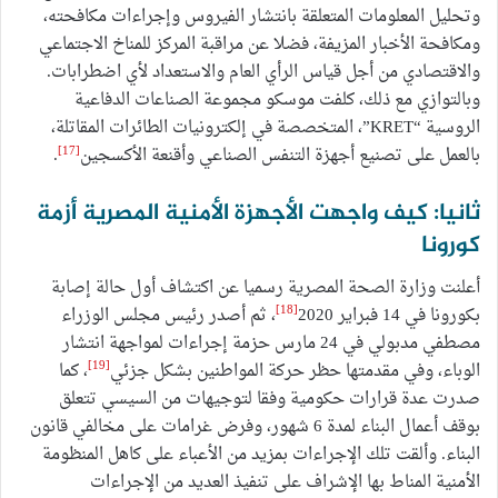
وتحليل المعلومات المتعلقة بانتشار الفيروس وإجراءات مكافحته،
ومكافحة الأخبار المزيفة، فضلا عن مراقبة المركز للمناخ الاجتماعي
والاقتصادي من أجل قياس الرأي العام والاستعداد لأي اضطرابات.
وبالتوازي مع ذلك، كلفت موسكو مجموعة الصناعات الدفاعية
الروسية “KRET”، المتخصصة في إلكترونيات الطائرات المقاتلة،
[17]
بالعمل على تصنيع أجهزة التنفس الصناعي وأقنعة الأكسجين
.
ثانيا: كيف واجهت الأجهزة الأمنية المصرية أزمة
كورونا
أعلنت وزارة الصحة المصرية رسميا عن اكتشاف أول حالة إصابة
[18]
بكورونا في 14 فبراير 2020
، ثم أصدر رئيس مجلس الوزراء
مصطفي مدبولي في 24 مارس حزمة إجراءات لمواجهة انتشار
[19]
الوباء، وفي مقدمتها حظر حركة المواطنين بشكل جزئي
، كما
صدرت عدة قرارات حكومية وفقا لتوجيهات من السيسي تتعلق
بوقف أعمال البناء لمدة 6 شهور، وفرض غرامات على مخالفي قانون
البناء. وألقت تلك الإجراءات بمزيد من الأعباء على كاهل المنظومة
الأمنية المناط بها الإشراف على تنفيذ العديد من الإجراءات