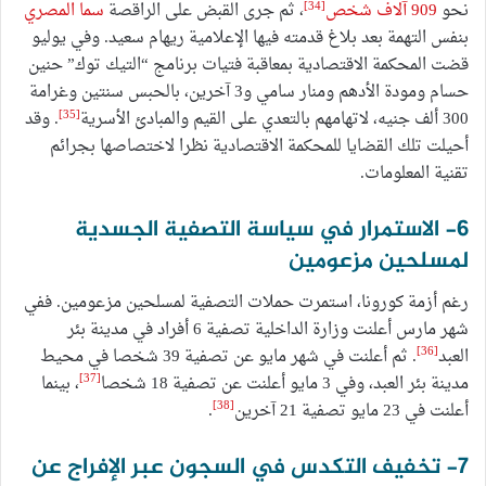
[34]
نحو
909 آلاف شخص
، ثم جرى القبض على الراقصة
سما المصري
بنفس التهمة بعد بلاغ قدمته فيها الإعلامية ريهام سعيد. وفي يوليو
قضت المحكمة الاقتصادية بمعاقبة فتيات برنامج “التيك توك” حنين
حسام ومودة الأدهم ومنار سامي و3 آخرين، بالحبس سنتين وغرامة
[35]
300 ألف جنيه، لاتهامهم بالتعدي على القيم والمبادئ الأسرية
. وقد
أحيلت تلك القضايا للمحكمة الاقتصادية نظرا لاختصاصها بجرائم
تقنية المعلومات.
6- الاستمرار في سياسة التصفية الجسدية
لمسلحين مزعومين
رغم أزمة كورونا، استمرت حملات التصفية لمسلحين مزعومين. ففي
شهر مارس أعلنت وزارة الداخلية تصفية 6 أفراد في مدينة بئر
[36]
العبد
. ثم أعلنت في شهر مايو عن تصفية 39 شخصا في محيط
[37]
مدينة بئر العبد، وفي 3 مايو أعلنت عن تصفية 18 شخصا
، بينما
[38]
أعلنت في 23 مايو تصفية 21 آخرين
.
7- تخفيف التكدس في السجون عبر الإفراج عن