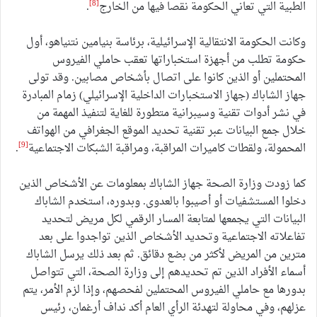
[8]
الطبية التي تعاني الحكومة نقصا فيها من الخارج
.
وكانت الحكومة الانتقالية الإسرائيلية، برئاسة بنيامين نتنياهو، أول
حكومة تطلب من أجهزة استخباراتها تعقب حاملي الفيروس
المحتملين أو الذين كانوا على اتصال بأشخاص مصابين. وقد تولى
جهاز الشاباك (جهاز الاستخبارات الداخلية الإسرائيلي) زمام المبادرة
في نشر أدوات تقنية وسيبرانية متطورة للغاية لتنفيذ المهمة من
خلال جمع البيانات عبر تقنية تحديد الموقع الجغرافي من الهواتف
[9]
المحمولة، ولقطات كاميرات المراقبة، ومراقبة الشبكات الاجتماعية
.
كما زودت وزارة الصحة جهاز الشاباك بمعلومات عن الأشخاص الذين
دخلوا المستشفيات أو أصيبوا بالعدوى. وبدوره، استخدم الشاباك
البيانات التي يجمعها لمتابعة المسار الرقمي لكل مريض لتحديد
تفاعلاته الاجتماعية وتحديد الأشخاص الذين تواجدوا على بعد
مترين من المريض لأكثر من بضع دقائق. ثم بعد ذلك يرسل الشاباك
أسماء الأفراد الذين تم تحديدهم إلى وزارة الصحة، التي تتواصل
بدورها مع حاملي الفيروس المحتملين لفحصهم، وإذا لزم الأمر، يتم
عزلهم، وفي محاولة لتهدئة الرأي العام أكد نداف أرغمان، رئيس