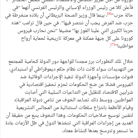
كورونا من أجل تعزيز التضامن والاستعداد النفسي لتحمل الخسائر
،
فأعلن كلا من رئيس الوزراء الإسباني والرئيس الفرنسي أنهما “في
[6]
حالة حرب”
، بينما قال وزير الصحة البريطاني أن بلاده منخرطة في
حرب ضد المرض يجب أن ننتصر فيها”. في حين قال ترامب “هذه
حربنا الكبرى التي علينا الفوز بها” مضيفا “نحن نحارب فيروس
كورونا على كل جبهة ممكنة في معركة تاريخية لحماية أرواح
[7]
مواطنينا”
.
خلال تلك التطورات برز مجددا للواجهة دور الدولة كحامية للمجتمع
من التهديدات سواء كانت ذات نظام حكم ديموقراطي أو استبدادي،
فتولت مؤسسات وأجهزة الدولة تنفيذ الإجراءات الوقائية ضد
الفيروس فضلا عن ضخ الحكومات لحزم تحفيز اقتصادية في
شرايين الاقتصاد للتقليل من التداعيات السلبية التي أصابت
المواطنين. ووسط ذلك تصاعد الخوف من تنامي (دولة المراقبة)،
وقيام الأنظمة بانتزاع سلطات استثنائية من المجالس التشريعية
لتقنين توسيع صلاحيات الحكومات. وهذا التخوف ينبع من حقيقة أن
العديد من إجراءات المراقبة التي تتخذها الدول في ظل الأزمات عادة
ما تستمر وتترسخ بعدها كنشاط معتاد.