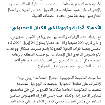
الأمنية شبه العسكرية مثلما سنستعرضه عند تناول الحالة المصرية
بالإشراف على تنفيذ عمليات حظر التجول بدلا من الجيش، واعتقال
المعارضين، ومتابعة مدى انتظام الخدمات الطبية.
الأجهزة الأمنية وكورونا في الكيان الصهيوني:
مع ازدياد أعداد الوفيات والمصابين بكورونا في الكيان الصهيوني،
والذي قارب 200 متوفيا و15 ألف مصابا بحلول 24 إبريل 2020. قام
الجيش بتعبئة قوات النخبة المعروفة باسم سيريت ميتكال ووحدات
الكوماندوس الأخرى لنقل الإمدادات اللوجستية المتعلقة بالرعاية
الصحية مثل أنابيب الأكسجين إلى المستشفيات. فيما قام آلاف
الجنود النظاميين بتنفيذ دوريات في الشوارع.
كما عينت الحكومة الصهيونية الجنرال المتقاعد “روني نوما”
للإشراف على متابعة استجابة المجتمعات اليهودية المتشددة
للتعليمات الحكومية الخاصة بمكافحة الفيروس في ظل مناهضتها
للتدابير الاحترازية، وكذلك طلب رئيس الوزراء الصهيوني بنيامين
نتنياهو من رئيس الموساد يوسي كوهين الإشراف على شراء المواد