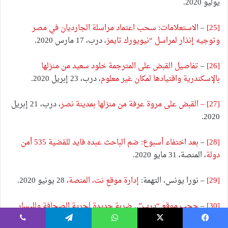
يوليو 2020.
[25]
–
الاستعلامات: سحب اعتماد مراسلة الجارديان في مصر
وتوجيه إنذار لمراسل “نيويورك تايمز
، درب، 17 مارس 2020.
[26]
–
تفاصيل القبض على المترجمة خلود سعيد من منزلها
بالإسكندرية واقتيادها لمكان غير معلوم
، درب، 23 إبريل 2020.
[27]
– القبض على مروة عرفة من منزلها بمدينة نصر
، درب، 21 إبريل
2020.
[28]
–
بعد اختفاء أسبوع: ضم الباحث عبده فايد للقضية 535 أمن
دولة
، المنصة، 31 مايو 2020.
[29]
– نورا يونس، التهمة:
إدارة موقع نت، المنصة
، 28 يونيو 2020.
[30]
–
حجب موقع “درب”.. ضربة جديدة لحرية الصحافة ولليسار
المصري
، عربي 21، 10 إبريل 2020.
يسبوك
‫X
واتساب
تيلقرام
ڤايبر