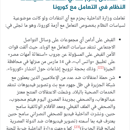
النظام في التعامل مع كورونا
تعاملت وزارة الداخلية بحزم مع أي انتقادات ولو كانت موضوعية
لسياسات النظام بخصوص التعامل مع أزمة كورونا، وهو ما تجلى في:
القبض على أدامن أي مجموعات على وسائل التواصل
الاجتماعي تنتقد سياسات التعامل مع الوباء. حيث ألقت قوات
الأمن القبض على المسؤولة عن جروب «استغاثة أمهات مصر»
على تطبيق «واتس آب»، في 14 مارس من منزلها في محافظة
[22]
الجيزة
. وذلك بحجة ترويج إشاعات حول انتشار «كورونا».
شن حملة اعتقالات ضد عدد من الإعلاميين الذين يعملون مع
شبكة الجزيرة في ظل جهود منع بث وتصوير فيديوهات تنتقد
الخدمات الصحية بالبلاد. وشملت الاعتقالات المنتج معتز
عبدالوهاب، والصحفي بجريدة المصري اليوم هيثم محجوب،
والصحفي في الملف القبطي ومعد الأفلام الوثائقية سامح
حنين، ونشرت الداخلية فيديو للصحفي النصراني سامح حنين
يعترف فيه بما أسمته (تصوير فيديوهات ضد الدولة المصرية
[23]
لصالح قناة الجزيرة)
. كما وجهت وزارة الداخلية ضربة للجنة