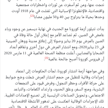
نتجت عنها، ومن ثم أسفرت عن ثورات واضطرابات مجتمعية
واقتصادية، فالإنفلونزا الإسبانية التي تفشت في عام 1918 أودت
[2]
وحدها بحياة ما يتراوح بين 40 و50 مليون مصابا
.
بدأت تتبلور أزمة كورونا مع الحديث في نهاية ديسمبر عن وجود وباء
غامض في الصين، ثم تصاعد الأمر مع إعلان أول حالة وفاة في
الصين بالمرض يوم 20 يناير وصولا إلى إغلاق مدينة ووهان الصينية
في 23 يناير2020، ومع انتشار المرض في دول أخرى وتفاقم أعداد
الضحايا والمصابين، أعلنت منظمة الصحة العالمية في 11 مارس 2020
[3]
أن فيروس كورونا أصبح جائحة عالمية
.
وفي مواجهة أزمة انتشار كورونا، لجأت الحكومات إلى اعتماد
إجراءات وقائية للتقليل من حجم انتشار المرض شملت وضع ضوابط
على حركة الأفراد، وحظر التجول، وفرض قيود على التجمعات
البشرية، ومنع السفر، وغلق الحدود، وارتداء الكمامات، والتباعد
الاجتماعي، وتحويل الصناعات الرئيسية إلى تصنيع الإمدادات الطبية.
تلك الإجراءات الوقائية انعكست على تدهور الأنشطة الاقتصادية
وزيادة نسب البطالة، وتصاعد حالة من الكساد العالمي في ظل تأخر