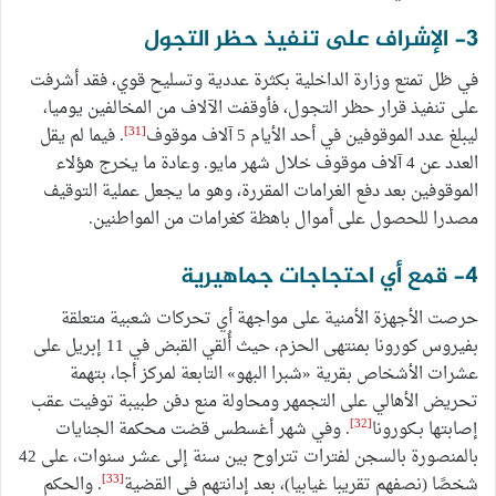
3- الإشراف على تنفيذ حظر التجول
في ظل تمتع وزارة الداخلية بكثرة عددية وتسليح قوي، فقد أشرفت
على تنفيذ قرار حظر التجول، فأوقفت الآلاف من المخالفين يوميا،
[31]
ليبلغ عدد الموقوفين في أحد الأيام 5 آلاف موقوف
. فيما لم يقل
العدد عن 4 آلاف موقوف خلال شهر مايو. وعادة ما يخرج هؤلاء
الموقوفين بعد دفع الغرامات المقررة، وهو ما يجعل عملية التوقيف
مصدرا للحصول على أموال باهظة كغرامات من المواطنين.
4- قمع أي احتجاجات جماهيرية
حرصت الأجهزة الأمنية على مواجهة أي تحركات شعبية متعلقة
بفيروس كورونا بمنتهى الحزم، حيث أُلقي القبض في 11 إبريل على
عشرات الأشخاص بقرية «شبرا البهو» التابعة لمركز أجا، بتهمة
تحريض الأهالي على التجمهر ومحاولة منع دفن طبيبة توفيت عقب
[32]
إصابتها بـكورونا
. وفي شهر أغسطس قضت محكمة الجنايات
بالمنصورة بالسجن لفترات تتراوح بين سنة إلى عشر سنوات، على 42
[33]
شخصًا (نصفهم تقريبا غيابيا)، بعد إدانتهم في القضية
. والحكم