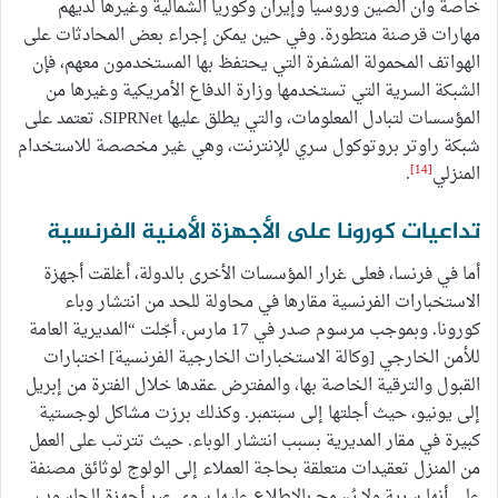
خاصة وأن الصين وروسيا وإيران وكوريا الشمالية وغيرها لديهم
مهارات قرصنة متطورة. وفي حين يمكن إجراء بعض المحادثات على
الهواتف المحمولة المشفرة التي يحتفظ بها المستخدمون معهم، فإن
الشبكة السرية التي تستخدمها وزارة الدفاع الأمريكية وغيرها من
المؤسسات لتبادل المعلومات، والتي يطلق عليها SIPRNet، تعتمد على
شبكة راوتر بروتوكول سري للإنترنت، وهي غير مخصصة للاستخدام
[14]
المنزلي
.
تداعيات كورونا على الأجهزة الأمنية الفرنسية
أما في فرنسا، فعلى غرار المؤسسات الأخرى بالدولة، أغلقت أجهزة
الاستخبارات الفرنسية مقارها في محاولة للحد من انتشار وباء
كورونا. وبموجب مرسوم صدر في 17 مارس، أجّلت “المديرية العامة
للأمن الخارجي [وكالة الاستخبارات الخارجية الفرنسية] اختبارات
القبول والترقية الخاصة بها، والمفترض عقدها خلال الفترة من إبريل
إلى يونيو، حيث أجلتها إلى سبتمبر. وكذلك برزت مشاكل لوجستية
كبيرة في مقار المديرية بسبب انتشار الوباء. حيث تترتب على العمل
من المنزل تعقيدات متعلقة بحاجة العملاء إلى الولوج لوثائق مصنفة
على أنها سرية ولا يُسمح بالاطلاع عليها سوى عبر أجهزة الحاسوب