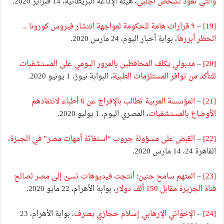
والتي تعود لشخص أجنبي
، هيئة الإذاعة البريطانية، 14 فبراير 2020.
[19]
–
٩ قرارات هامة للحكومة لمواجهة انتشار فيروس كورونا ..
الحظر أبرزها
، بوابة أخبار اليوم، 24 مارس 2020.
[20]
–
مدبولي يكلف المحافظين بالمرور اليومي على المستشفيات
للتأكد من توافر المستلزمات الطبية
، البوابة نيوز، 1 يونيو 2020.
[21]
–
المؤسسة العربية تطالب بالإفراج عن 6 أطباء لانتقادهم
الأوضاع بالمستشفيات
، المصري اليوم، 1 يوليو 2020.
[22]
–
القبض على مسؤولة جروب “استغاثة أمهات مصر” في الجيزة
،
القاهرة 24، 14 مارس 2020.
[23]
–
المتهم سامح حنين: أنتجت فيديوهات تسئ إلى مصر لصالح
قناة الجزيرة مقابل 150 ألف دولار
، بوابة الأهرام، 22 مايو 2020.
[24]
–
الإخواني الإرهابي إسلام حجازي يعترف
، بوابة الأهرام، 23