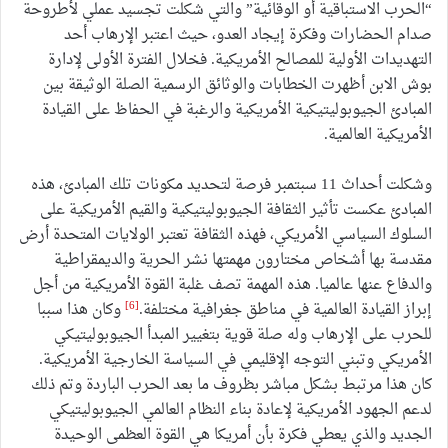
“الحرب الاستباقية أو الوقائية” والتي شكلت تجسيد عملي لأطروحة
صدام الحضارات وفكرة إيجاد العدو، حيث اعتبر الإرهاب أحد
التهديدات الأولية للمصالح الأمريكية. فخلال الفترة الأولى لإدارة
بوش الابن أظهرت الخطابات والوثائق الرسمية الصلة الوثيقة بين
المبادئ الجيوبوليتيكية الأمريكية والرغبة في الحفاظ على القيادة
الأمريكية العالمية.
وشكلت أحداث 11 سبتمبر فرصة لتحديد مكونات تلك المبادئ، هذه
المبادئ عكست تأثير الثقافة الجيوبوليتيكية والقيم الأمريكية على
السلوك السياسي الأمريكي، فهذه الثقافة تعتبر الولايات المتحدة أرض
مقدسة بها أشخاص مختارون مهمتها نشر الحرية والديمقراطية
والدفاع عنها عالميا. هذه المهمة تصف غلبة القوة الأمريكية من أجل
[6]
إبراز القيادة العالمية في مناطق جغرافية مختلفة.
وكان هذا سببا
للحرب على الإرهاب وله صلة قوية بتغيير المبدأ الجيوبوليتيكي
الأمريكي وتبني التوجه الإقليمي في السياسة الخارجية الأمريكية.
كان هذا مرتبط بشكل مباشر بظروف ما بعد الحرب الباردة وتم ذلك
لدعم الجهود الأمريكية لإعادة بناء النظام العالمي الجيوبوليتيكي
الجديد والذي يعطي فكرة بأن أمريكا هي القوة العظمى الوحيدة