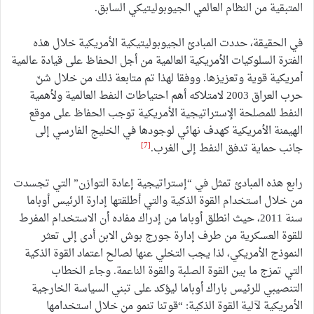
المتبقية من النظام العالمي الجيوبوليتيكي السابق.
في الحقيقة، حددت المبادئ الجيوبوليتيكية الأمريكية خلال هذه
الفترة السلوكيات الأمريكية العالمية من أجل الحفاظ على قيادة عالمية
أمريكية قوية وتعزيزها. ووفقا لهذا تم متابعة ذلك من خلال شنّ
حرب العراق 2003 لامتلاكه أهم احتياطات النفط العالمية ولأهمية
النفط للمصلحة الإستراتيجية الأمريكية توجب الحفاظ على موقع
الهيمنة الأمريكية كهدف نهائي لوجودها في الخليج الفارسي إلى
[7]
جانب حماية تدفق النفط إلى الغرب.
رابع هذه المبادئ تمثل في “إستراتيجية إعادة التوازن” التي تجسدت
من خلال استخدام القوة الذكية والتي أطلقتها إدارة الرئيس أوباما
سنة 2011، حيث انطلق أوباما من إدراك مفاده أن الاستخدام المفرط
للقوة العسكرية من طرف إدارة جورج بوش الابن أدى إلى تعثر
النموذج الأمريكي، لذا يجب التخلي عنها لصالح اعتماد القوة الذكية
التي تمزج ما بين القوة الصلبة والقوة الناعمة. وجاء الخطاب
التنصيبي للرئيس باراك أوباما ليؤكد على تبني السياسة الخارجية
الأمريكية لآلية القوة الذكية: “قوتنا تنمو من خلال استخدامها