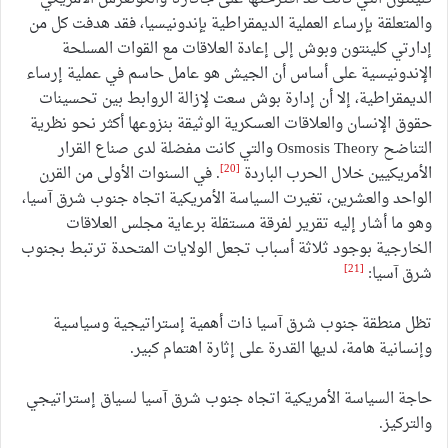
والمتعلقة بإرساء العملية الديمقراطية بإندونيسيا، فقد هدفت كل من
إدارتي كلينتون وبوش إلى إعادة العلاقات مع القوات المسلحة
الإندونيسية على أساس أن الجيش هو عامل حاسم في عملية إرساء
الديمقراطية، إلا أن إدارة بوش سعت لإزالة الروابط بين تحسينات
حقوق الإنسان والعلاقات العسكرية الوثيقة بنزوعها أكثر نحو نظرية
التناضح Osmosis Theory والتي كانت مفضلة لدى صناع القرار
[20]
الأمريكيين خلال الحرب الباردة
. في السنوات الأولى من القرن
الواحد والعشرين، تغيرت السياسة الأمريكية اتجاه جنوب شرق آسيا،
وهو ما أشار إليه تقرير لفرقة مستقلة برعاية مجلس العلاقات
الخارجية بوجود ثلاثة أسباب تجعل الولايات المتحدة ترتبط بجنوب
[21]
شرق آسيا:
تظل منطقة جنوب شرق آسيا ذات أهمية إستراتيجية وسياسية
وإنسانية هامة، لديها القدرة على إثارة اهتمام كبير.
حاجة السياسة الأمريكية اتجاه جنوب شرق آسيا لسياق إستراتيجي
والتركيز.