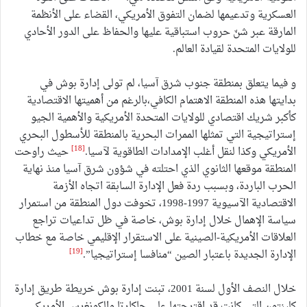
العسكرية وتدعيمها لضمان التفوق الأمريكي، القضاء على الأنظمة
المارقة عبر شنّ حروب استباقية عليها والحفاظ على الدور الأحادي
للولايات المتحدة لقيادة العالم.
و فيما يتعلق بمنطقة جنوب شرق آسيا، لم تولى إدارة بوش في
بدايتها هذه المنطقة الاهتمام الكافي،بالرغم من أهميتها الاقتصادية
كأكبر شريك اقتصادي للولايات المتحدة الأمريكية والأهمية الجيو
إستراتيجية التي تمثلها الممرات البحرية بالمنطقة للأسطول البحري
[18]
الأمريكي وكذا لنقل أغلب الإمدادات الطاقوية لآسيا.
حيث راوحت
المنطقة موقعها الثانوي الذي احتلته في شؤون شرق آسيا منذ نهاية
الحرب الباردة، وبسبب ردة فعل الإدارة السابقة اتجاه الأزمة
الاقتصادية الآسيوية 1997-1998، تخوفت دول المنطقة من استمرار
سياسة الإهمال خلال إدارة بوش، خاصة في ظل تداعيات تراجع
العلاقات الأمريكية-الصينية على الاستقرار الإقليمي خاصة مع خطاب
[19]
الإدارة الجديدة باعتبار الصين “منافسا إستراتيجيا”.
خلال النصف الأول لسنة 2001، تبنت إدارة بوش خريطة طريق إدارة
كلينتون التي كانت قد اقترحتها على جاكارتا والكونغرس الأمريكي