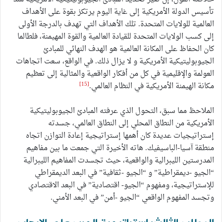
تأسيس الدولة الأمريكية إلى غاية اليوم يرتكز بقوة على الأهداف
العالمية للولايات المتحدة. تلك الأهداف التي تهدف بالدرجة الأولى
إلى كسب الولايات المتحدة للقيادة العالمية والقوة المهيمنة، فلطالما
كان الحفاظ على المكانة العالمية هو الهدف النهائي للمبادئ
الجيوبوليتيكية الأمريكية و لا يزال ذلك. في الواقع، سعت اتجاهات
العولمة والإقليمية في كل من أفكار الواقعية والمثالية إلى تعظيم
[15]
مكانة الهيمنة الأمريكية في النظام العالمي.
الملاحظ مما سبق، التحول الذي عرفته المبادئ الجيوبوليتيكية
الأمريكية من النطاق المحلي إلى النطاق العالمي، جسدته
إستراتيجيات عديدة كان أهمها إستراتيجية إعادة التوازن اتجاه
منطقة آسيا-الباسيفيك. هاته الأخيرة التي جمعت ما بين مفاهيم
المدرستين الليبرالية والواقعية، حيث تجسدت المفاهيم الليبرالية
“الجيو -ديمقراطية” و “الجيو -ثقافية” في البعد الديمقراطي
للإستراتيجية، ومفهوم “الجيو- اقتصادية” في البعد الاقتصادي
وتجسد المفهوم الواقعي “الجيو -أمن” في البعد الأمني.