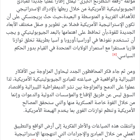
مؤلفه “رقعة الشطرنج الكبرى” ليمثل إطارا عمليا جديدا للمبادئ
الجيوبوليتيكية الأمريكية من خلال ربطها بالإدراك الإستراتيجي
للأهداف القريبة و المتوسطة و البعيدة،حيث حثّ بريجنسكي على أن
تكون الإستراتيجية الأمريكية فضلا عن تطوير و صقل مختلف الأبعاد
الجديدة للقوة،بأن تحافظ على اهتمامها بالبعد الجيوبوليتيكي و يجب
أن تستخدم نفوذها في أوراسيا،أوروبا و آسيا بطريقة تخلق توازنا
قاريا مستقرا مع استمرار الولايات المتحدة في القيام بدور الحكم
[4]
السياسي.
ومن ثم جاء فكر المحافظون الجدد ليحاول المزاوجة بين الأفكار
الليبرالية والواقعية في صياغته للمبادئ الجيوبوليتيكية الأمريكية، لذا
عملوا على الدمج والمزاوجة بين نشر الديمقراطية الليبرالية واقتصاد
السوق ليس عن طريق الإقناع والمؤسسات الدولية والدعوات وإنما
من خلال القوة خاصة العسكرية منها والتي ستحقق المصالح
الأمريكية وتنظم توازنات القوى بما يخدم الهيمنة الأمريكية.
وانتقلت هذه الصياغات والأطر الفكرية إلى أرض الواقع والتطبيق
العملي من خلال المبادئ والإجراءات التي انتهجتها الإستراتيجية