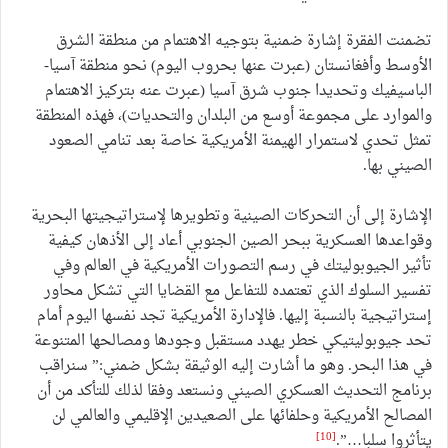
تضمنت الفقرة إشارة ضمنية بتوجيه الاهتمام من منطقة الشرق
الأوسط وأفغانستان (عبرت عنها بحروب اليوم) نحو منطقة آسيا-
الباسيفيك وتحديدا جنوب شرق آسيا (عبرت عنه بتركيز الاهتمام
والموارد على مجموعة أوسع من البلدان والتحديات)، فهذه المنطقة
تمثل تحدي لاستمرار الهيمنة الأمريكية خاصة بعد تنامي الصعود
الصيني بها.
الإشارة إلى أن التحركات الصينية وتطويرها لإستراتيجيتها البحرية
وقواعدها العسكرية ببحر الصين الجنوبي أعاد إلى الأذهان كيفية
تأثير الجيوبوليتك في رسم التصورات الأمريكية في العالم وفي
تفسير السلوك الذي تعتمده للتفاعل مع القضايا التي تشكل محاور
إستراتيجية بالنسبة إليها. فالإدارة الأمريكية تجد نفسها اليوم أمام
تحد جيوبوليتيكي خطر يهدد مستقبل وجودها ومصالحها المتنوعة
في هذا البحر. وهو ما أشارت إليه الوثيقة بشكل ضمني:” سنراقب
برنامج التحديث العسكري الصيني ونستعد وفقا لذلك للتأكد من أن
المصالح الأمريكية وحلفائها على الصعيدين الإقليمي والعالمي لن
[10]
يتأثروا سلبا…”.