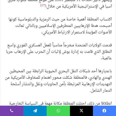
ويظهر تأثير أحداث 11 سبتمبر 2001 على موقع منطقة جنوب شرق
[27]
آسيا في الإستراتيجية الأمريكية من خلال:
اكتساب المنطقة أهمية خاصة من حيث الرمزية والدبلوماسية كونها
أصبحت هدفا للإرهابيين المتطرفين الإسلاميين وبالتالي تعالت
الأصوات المؤيدة لاستمرار الارتباط الأمريكي،
قدمت الولايات المتحدة مخرجاً مناسباً للعمل العسكري الفوري واسع
النطاق الذي قامت به إدارة بوش لإثبات أن الحرب على الإرهاب حربا
عالمية،
باعتبارها أحد شبكات النقل البحري الحيوية الرابطة بين المحيطين
الهندي والهادي، فالمنطقة شكلت محور اهتمام للمخاوف الأمريكية من
التهديدات الإرهابية المرتبطة بأمن الحاويات ونقل وانتشار أسلحة
الدمار الشامل.
انطلاقا من ذلك، احتلت المنطقة مكانة مهمة في السياسة الخارجية
الأمريكية بعد وسمها بالجهة الثانية في حربها على الإرهاب، وجاء ذلك
يسبوك
‫X
واتساب
تيلقرام
ڤايبر