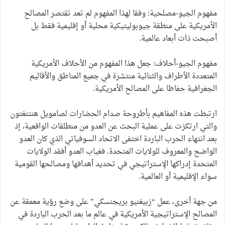
مفهوم الجيو-مصلحية: وفقا لهذا المفهوم لم تعد تقتصر المصالح
الأمريكية على منطقة جيوبوليتيكية محلية أو إقليمية فقط بل
أصبحت ذات أبعاد عالمية.
مفهوم الجيو-أحلاف: جعل هذا المفهوم من الأحلاف الأمريكية
المتعددة الأطراف والثنائية منتشرة في جميع المناطق والأقاليم
الجغرافية حفاظا على المصالح الأمريكية.
ارتبطت هذه المفاهيم بأطروحة صدام الحضارات لصامويل هنتنغتون
والتي ارتكزت على عملية البحث عن العدو من منطلقات الواقعية، إذ
بعد انتهاء الحرب الباردة اختفى الاتحاد السوفياتي الذي كان العدو
الواضح والمعروف للولايات المتحدة. فغياب العدو أفقد الولايات
المتحدة إدراكها الإستراتيجي في تحديد أهدافها ومصالحها القومية
سواء الإقليمية أو العالمية.
من جهة أخرى، عمل “زبيغنيو بريجنسكي” على وضع رؤية معمقة عن
المصالح الإستراتيجية الأمريكية في عالم ما بعد الحرب الباردة في