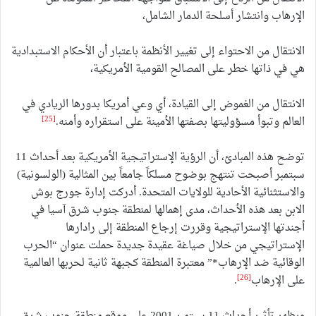
الإرهاب وانتشار أسلحة الدمار الشامل،
الانتقال من الاحتواء إلى تغيير الأنظمة باعتبار أن الأحكام الاستبدادية
هي في ذاتها خطر على المصالح القومية الأمريكية،
الانتقال من الغموض إلى القيادة، أي وعي أمريكا بدورها الريادي في
[25]
العالم وتبوأ مسؤوليتها بصفتها الأمينة على استقراره وأمنه.
توضح هذه المبادئ، أن الرؤية الإستراتيجية الأمريكية بعد أحداث 11
سبتمبر أصبحت تنتهج بوضوح مسلكاً جامعاً بين المثالية (الولسونية)
والاستثنائية الأحادية للولايات المتحدة. أدركت إدارة جورج بوش
الابن بعد هذه الأحداث، مدى إهمالها لمنطقة جنوب شرق آسيا في
أجندتها الإستراتيجية وقررت إرجاع المنطقة إلى رادارها
الإستراتيجي من خلال صياغة عقيدة جديدة حملت عنوان “الحرب
الوقائية ضد الإرهاب*” معتبرة المنطقة كجبهة ثانية لحربها العالمية
[26]
على الإرهاب
.