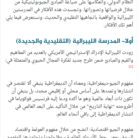
النظام الدولي، وانعكاسها على صياغة المبادئ الجيوبوليتيكية من
خلال فرضياتها وتصوراتها. وتجسدت هذه الأفكار في المدرستين
الليبرالية والواقعية باتجاهيها التقليدي والحديث. ونستعرض فيما يلي
أهم تلك الأفكار.
أولا- المدرسة الليبرالية (التقليدية والجديدة)
زودت الليبرالية الإدراك الإستراتيجي الأمريكي بالعديد من المفاهيم
والقيم والمبادئ ضمن طرح جديد لفكرة المجال الحيوي والمتمثلة في:
[2]
مفهوم الجيو-ديمقراطية: ومعناه أن الديمقراطية ينبغي ألا تقتصر في
انتشارها وتمددها على أساس محلي أو إقليمي محدد، بل ينبغي أن
تكون ذات أبعاد عالمية وهو ما أكده ودعا إليه فرنسيس فوكوياما في
أطروحته “نهاية التاريخ” من خلال التأكيد على البعد العالمي في
انتشار الديمقراطية إلى باقي أنحاء العالم.
مفهوم الجيو-اقتصادية: اتضح من خلال مفهوم العولمة واقتصاد
السوق، بمعنى جعل الأسواق العالمية سوقا واحدا وتجاوز هذ المفهوم