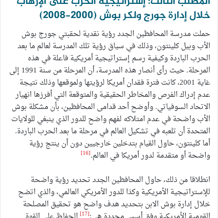
المطلب الثالث: إستراتيجية الحرب على الإرهاب
خلال إدارة جورج ولكر بوش (2000-2008)
حملت مدرسة المحافظين الجدد رؤية نقدية لحقبتي جورج بوش
الأب وبيل كلينتون، وذلك في سياق رؤية تلك المدرسة لعالم ما بعد
الحرب الباردة وكيفية رسم إستراتيجية أمريكية فاعلة في هذه
المرحلة. حيث رأى أنصار هذه المدرسة، أن المرحلة من سنة 1991 إلى
غاية 2001، كانت فترة فقدان أمريكا لرؤيتها ولموقعها وذلك نتيجة
عدم إدراك الفرص والمخاطر الحقيقية والمتوقعة التي أفرزها انهيار
الاتحاد السوفياتي. وأوضح أحد قدامى المحافظين، بأن مشكلة بوش
الأب واضحة في عدم امتلاكه لفهم واضح للدور الذي ينبغي للولايات
المتحدة أن تلعبه في تشكيل العالم في مرحلة ما بعد الحرب الباردة.
أما كلينتون، حاول القيام بتدخلين خارجيين دون أن ينتج رؤية
[16]
واضحة أو متقدمة لدور أمريكا في العالم.
انطلاقا من ذلك، حاول المحافظين الجدد تحديد رؤية واضحة
للإستراتيجية الأمريكية وكذا للدور الأمريكي العالمي، والذي اتضح
خلال إدارة بوش الابن بتحديد هدف واضح هو تحقيق المصلحة
[17]
القومية الأمريكية وفق أسس محددة هي:
الحفاظ على القوة