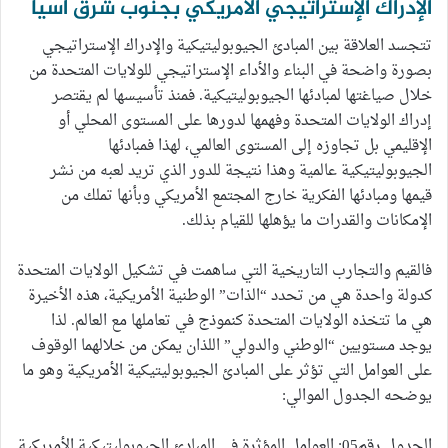
الإدراك الإستراتيجي الأمريكي بجنوب شرق آسيا
تتجسد العلاقة بين المبادئ الجيوبوليتيكية والإدراك الإستراتيجي
بصورة واضحة في البناء والأداء الإستراتيجي للولايات المتحدة من
خلال صياغتها لمبادئها الجيوبوليتيكية. فمنذ تأسيسها لم يقتصر
إدراك الولايات المتحدة وفهمها لدورها على المستوى المحلي أو
الإقليمي بل تجاوزه إلى المستوى العالمي، لهذا فمبادئها
الجيوبوليتيكية عالمية وهذا نتيجة للدور الذي تريد لعبه من نشر
قيمها ومبادئها الفكرية خارج المجتمع الأمريكي وبأنها تملك من
الإمكانات والقدرات ما يؤهلها للقيام بذلك.
فالقيم والتجارب التاريخية التي ساهمت في تشكيل الولايات المتحدة
كدولة واحدة هي من تحدد “الذات” الوطنية الأمريكية، هذه الأخيرة
هي ما تتخذه الولايات المتحدة كنموذج في تعاملها مع العالم. لذا
يوجد مستويين “الوطني والدولي” اللذان يمكن من خلالهما الوقوف
على العوامل التي تؤثر على المبادئ الجيوبوليتيكية الأمريكية وهو ما
يوضحه الجدول الموالي:
الجدول رقم05: العوامل المؤثرة في المبادئ الجيوبوليتيكية الأمريكية