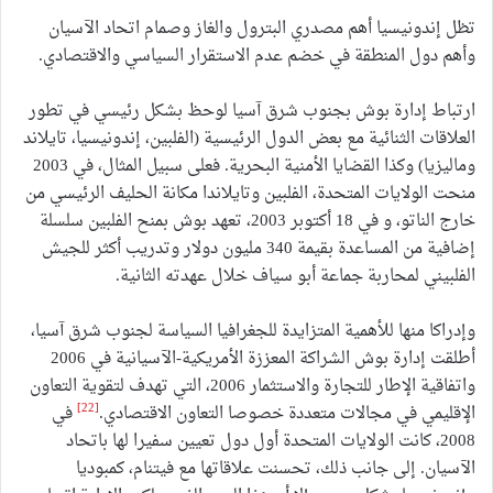
تظل إندونيسيا أهم مصدري البترول والغاز وصمام اتحاد الآسيان
وأهم دول المنطقة في خضم عدم الاستقرار السياسي والاقتصادي.
ارتباط إدارة بوش بجنوب شرق آسيا لوحظ بشكل رئيسي في تطور
العلاقات الثنائية مع بعض الدول الرئيسية (الفلبين، إندونيسيا، تايلاند
وماليزيا) وكذا القضايا الأمنية البحرية. فعلى سبيل المثال، في 2003
منحت الولايات المتحدة، الفلبين وتايلاندا مكانة الحليف الرئيسي من
خارج الناتو، و في 18 أكتوبر 2003، تعهد بوش بمنح الفلبين سلسلة
إضافية من المساعدة بقيمة 340 مليون دولار وتدريب أكثر للجيش
الفلبيني لمحاربة جماعة أبو سياف خلال عهدته الثانية.
وإدراكا منها للأهمية المتزايدة للجغرافيا السياسة لجنوب شرق آسيا،
أطلقت إدارة بوش الشراكة المعززة الأمريكية-الآسيانية في 2006
واتفاقية الإطار للتجارة والاستثمار 2006، التي تهدف لتقوية التعاون
[22]
الإقليمي في مجالات متعددة خصوصا التعاون الاقتصادي.
في
2008، كانت الولايات المتحدة أول دول تعيين سفيرا لها باتحاد
الآسيان. إلى جانب ذلك، تحسنت علاقاتها مع فيتنام، كمبوديا