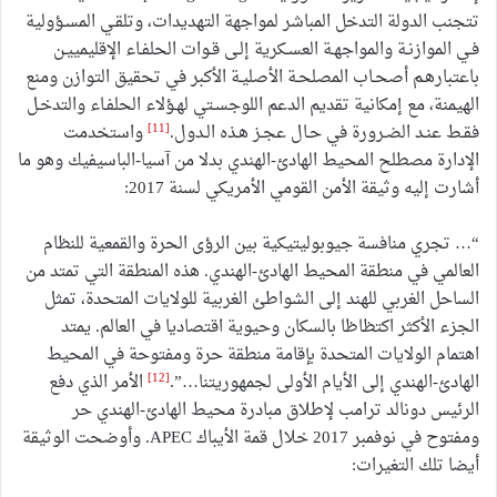
تتجنب الدولة التدخل المباشر لمواجهة التهديدات، وتلقـي المسـؤولية
فـي الموازنـة والمواجهـة العسـكرية إلـى قـوات الحلفـاء الإقليمييـن
باعتبارهـم أصحـاب المصلحـة الأصليـة الأكبر في تحقيق التوازن ومنع
الهيمنة، مع إمكانية تقديم الدعم اللوجسـتي لهـؤلاء الحلفـاء والتدخـل
[11]
فقـط عنـد الضـرورة في حـال عجـز هـذه الـدول.
واستخدمت
الإدارة مصطلح المحيط الهادئ-الهندي بدلا من آسيا-الباسيفيك وهو ما
أشارت إليه وثيقة الأمن القومي الأمريكي لسنة 2017:
“… تجري منافسة جيوبوليتيكية بين الرؤى الحرة والقمعية للنظام
العالمي في منطقة المحيط الهادئ-الهندي. هذه المنطقة التي تمتد من
الساحل الغربي للهند إلى الشواطئ الغربية للولايات المتحدة، تمثل
الجزء الأكثر اكتظاظا بالسكان وحيوية اقتصاديا في العالم. يمتد
اهتمام الولايات المتحدة بإقامة منطقة حرة ومفتوحة في المحيط
[12]
الهادئ-الهندي إلى الأيام الأولى لجمهوريتنا…”.
الأمر الذي دفع
الرئيس دونالد ترامب لإطلاق مبادرة محيط الهادئ-الهندي حر
ومفتوح في نوفمبر 2017 خلال قمة الأيباك APEC. وأوضحت الوثيقة
أيضا تلك التغيرات: