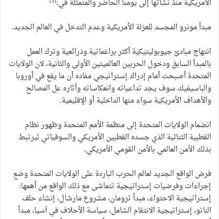
[5]
الأمريكية منذ نشأتها إلى يومنا الحاضر والمتمثلة في:
مبدأ مونرو المجسد للعزلة الأمريكية وعدم التدخل في العالم الجديد.
انتهاج مبادئ جيوبوليتيكية أكثر براغماتية وذرائعية وترك العمل
بالمبدأ السابق ودخول الحربين العالميتين الأولى والثانية، لان الولايات
المتحدة أصبحت أمام إدراك إستراتيجي مفاده أن ما يقع في أوروبا
والباسيفيك سوف يجد تداعياته وانعكاساته وأثاره عل المصالح
والأهداف الأمريكية سواء منها الداخلية أو الإقليمية.
انضمام الولايات المتحدة إلى منظمة الأمم المتحدة وظهور نظام
القطبية الثنائية الذي جسده القطبين الأمريكي والسوفياتي ليرتبط
بذلك الأمن العالمي بالأمن القومي الأمريكي.
فرض الواقع الجديد لعالم الحرب الباردة على الولايات المتحدة وضع
إجراءات وفرضيات إستراتيجية تتماشى مع ذلك الواقع من أهمها:
إستراتيجية الاحتواء، مبدأ ترومان، مشروع مارشال، إنشاء حلف
الناتو، إستراتيجية الانتقام الشامل، سياسة الأحلاف في آسيا، مبدأ