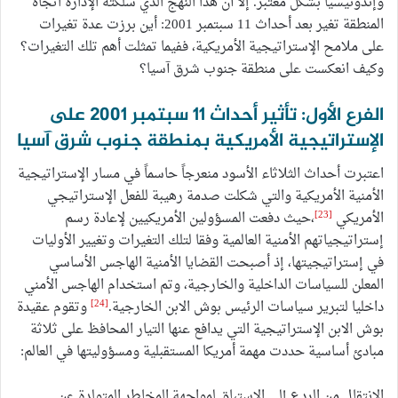
وإندونيسيا بشكل معتبر. إلا أن هذا النهج الذي سلكته الإدارة اتجاه
المنطقة تغير بعد أحداث 11 سبتمبر 2001: أين برزت عدة تغيرات
على ملامح الإستراتيجية الأمريكية، ففيما تمثلت أهم تلك التغيرات؟
وكيف انعكست على منطقة جنوب شرق آسيا؟
الفرع الأول: تأثير أحداث 11 سبتمبر 2001 على
الإستراتيجية الأمريكية بمنطقة جنوب شرق آسيا
اعتبرت أحداث الثلاثاء الأسود منعرجاً حاسماً في مسار الإستراتيجية
الأمنية الأمريكية والتي شكلت صدمة رهيبة للفعل الإستراتيجي
[23]
الأمريكي
،حيث دفعت المسؤولين الأمريكيين لإعادة رسم
إستراتيجياتهم الأمنية العالمية وفقا لتلك التغيرات وتغيير الأوليات
في إستراتيجيتها، إذ أصبحت القضايا الأمنية الهاجس الأساسي
المعلن للسياسات الداخلية والخارجية، وتم استخدام الهاجس الأمني
[24]
داخليا لتبرير سياسات الرئيس بوش الابن الخارجية.
وتقوم عقيدة
بوش الابن الإستراتيجية التي يدافع عنها التيار المحافظ على ثلاثة
مبادئ أساسية حددت مهمة أمريكا المستقبلية ومسؤوليتها في العالم:
الانتقال من الردع إلى الاستباق لمواجهة المخاطر المتولدة عن