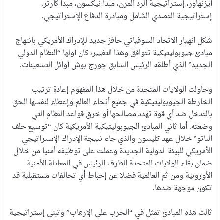
أيزنهاور، إستراتيجية الرد المرن، مبدأ نيكسون، مبدأ كارتر،
إستراتيجية التصدي الشامل ومبادرة الدفاع الإستراتيجي.
شكل انهيار الاتحاد السوفياتي حافز جديد للإدراك الأمريكي بانتهاج
مبادئ جيوبوليتيكية تتوافق وهذا التغيير، كان أولها “النظام الدولي
الجديد” الذي أطلقه الرئيس السابق جورج بوش أوائل التسعينات.
وحاولت الولايات المتحدة من خلال هذا المفهوم إعادة ترتيب
الخارطة الجيوبوليتيكية في جميع أنحاء العالم وإعطاء لنفسها الحق
بالتدخل ضد أي قوة تهدد مصالحها أو خرق قواعد النظام التي
وضعته. أما ثاني المبادئ الجيوبوليتيكية الأمريكية كان “توسيع حلف
الناتو” خلال عهد كلينتون والذي جاء نتيجة الإدراك الإستراتيجي
الأمريكي للبيئة الدولية الجديدة وعملت على توظيفه أمنيا من خلال
ضمان بقاء الولايات المتحدة الطرف الرئيس في المعادلة الأمنية
الأوروبية ومن ثم العالمية فضلا عن إحباط أي تحالفات مستقبلية قد
تكون موجهة ضدها.
ثالث هذه المبادئ تمثل في “الحرب على الإرهاب” وتبنى إستراتيجية