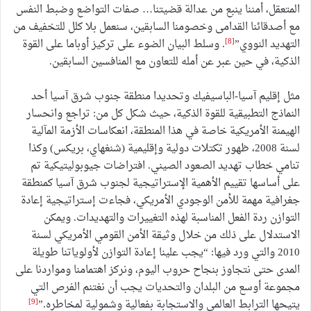
المتعقل، أمننا ينبع من عدالة قضيتنا… صفات التواضع وضبط النفس
مع أصدقائنا القدامى وخصومنا السابقين، سنعمل بلا كلل للتخفيف من
[8]
التهديد النووي”
. وسلط البيان الضوء على تركيز أوباما على القوة
الذكية، في حين عبر عن أمله للتعاون مع المنافسين السابقين.
مثل إقليم آسيا-الباسيفيك وتحديدا منطقة جنوب شرق آسيا أحد
النماذج التطبيقية للقوة الذكية، حيث شكل كل من: تراجع وانحسار
الهيمنة الأمريكية خاصة في هذا المنطقة، انعكاسات الأزمة المآلية
لسنة 2008، ظهور تكتلات دولية وإقليمية (شنغهاي، بريكس) وكذا
تنامي خطاب تهديد الصعود الصيني. افتراضات جيوبوليتيكية تم
على أساسها تقييم الأهمية الإستراتيجية لجنوب شرق آسيا كمنطقة
جغرافية مهمة للأمن الوجودي الأمريكي، فجاءت إستراتيجية إعادة
التوازن ردة الفعل المناسبة لهذه التغييرات والتهديدات. ويمكن
الاستدلال على ذلك من خلال وثيقة الأمن القومي الأمريكي لسنة
2010 والتي ورد فيها: “يجب علينا إعادة التوازن لأولوياتنا طويلة
المدى حتى نتجاوز بنجاح حروب اليوم، ونركز اهتمامنا ومواردنا على
مجموعة أوسع من البلدان والتحديات يجب أن نغتنم الفرص التي
[9]
يتيحها الترابط العالمي والاستجابة بفعالية وشمولية لمخاطره.”