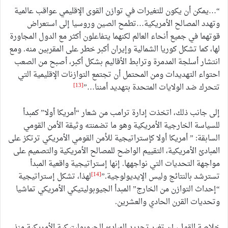
“…يمكن أن يكون للتغيرات في توازن القوى الإقليمي عواقب عالمية
وتهدد المصالح الأمريكية…تطمح الصين وروسيا إلى استعراض
قوتهما في جميع أنحاء العالم لكنهما يتفاعلون أكثر مع الدول المجاورة
لها، كما تشكل كوريا الشمالية وإيران أكبر خطر على المقربين منه. ومع
انتشار أسلجة المدمرة وترابط الأقاليم بشكل أكبر، أصبح من الصعب
احتواء التهديدات ومن المحتمل أن تجتمع التوازنات الإقليمية التي
[13]
تتحرك ضد الولايات المتحدة بتهديد أمننا…”
إلى جانب ذلك، اتخذت إدارة ترامب من شعار “أمريكا أولا” كمبدأ
للسياسة الخارجية الأمريكية وهو ما تضمنته وثيقة الأمن القومي
السابقة: ” أمريكا أولا كإستراتيجية للأمن القومي الأمريكي ترتكز على
المبادئ الأمريكية، التقييم الواضح للمصالح الأمريكية والتصميم على
مواجهة التحديات التي نواجهها. إنها إستراتيجية واقعية المبدأ
[14]
تسترشد بالنتائج وليس الإيديولوجية.”
لهذا، تشكل إستراتيجية
“إحداث التوازن من الخارج” المبدأ الجيوبوليتيكي الأمريكي تماشيا
وتحديات القرن الحادي والعشرين.
خلاصة القول، إن تغير تحديد المبادئ الجيوبوليتيكية الأمريكية منذ