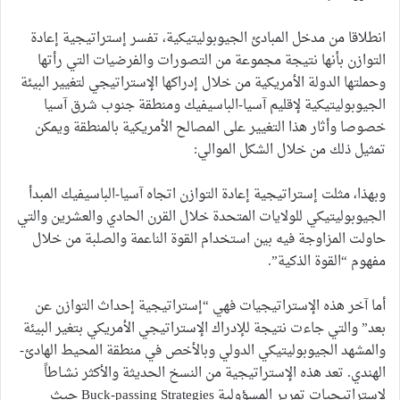
انطلاقا من مدخل المبادئ الجيوبوليتيكية، تفسر إستراتيجية إعادة
التوازن بأنها نتيجة مجموعة من التصورات والفرضيات التي رأتها
وحملتها الدولة الأمريكية من خلال إدراكها الإستراتيجي لتغيير البيئة
الجيوبوليتيكية لإقليم آسيا-الباسيفيك ومنطقة جنوب شرق آسيا
خصوصا وأثار هذا التغيير على المصالح الأمريكية بالمنطقة ويمكن
تمثيل ذلك من خلال الشكل الموالي:
وبهذا، مثلت إستراتيجية إعادة التوازن اتجاه آسيا-الباسيفيك المبدأ
الجيوبوليتيكي للولايات المتحدة خلال القرن الحادي والعشرين والتي
حاولت المزاوجة فيه بين استخدام القوة الناعمة والصلبة من خلال
مفهوم “القوة الذكية”.
أما آخر هذه الإستراتيجيات فهي “إستراتيجية إحداث التوازن عن
بعد” والتي جاءت نتيجة للإدراك الإستراتيجي الأمريكي بتغير البيئة
والمشهد الجيوبوليتيكي الدولي وبالأخص في منطقة المحيط الهادئ-
الهندي. تعد هذه الإستراتيجية من النسخ الحديثة والأكثر نشـاطاً
لإستراتيجيات تمرير المسؤولية Buck-passing Strategies حيث