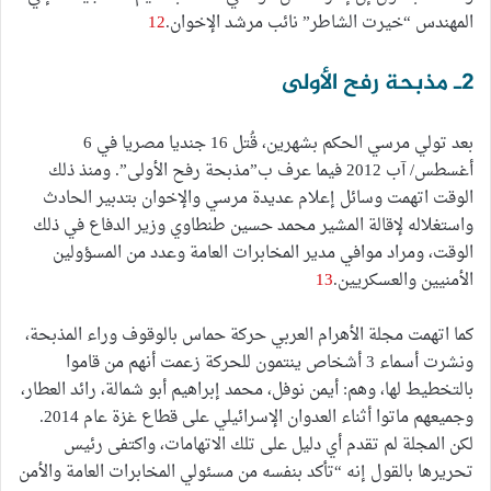
المهندس “خيرت الشاطر” نائب مرشد الإخوان.
12
2ـ مذبحة رفح الأولى
بعد تولي مرسي الحكم بشهرين، قُتل 16 جنديا مصريا في 6
أغسطس/ آب 2012 فيما عرف ب”مذبحة رفح الأولى”. ومنذ ذلك
الوقت اتهمت وسائل إعلام عديدة مرسي والإخوان بتدبير الحادث
واستغلاله لإقالة المشير محمد حسين طنطاوي وزير الدفاع في ذلك
الوقت، ومراد موافي مدير المخابرات العامة وعدد من المسؤولين
الأمنيين والعسكريين.
13
كما اتهمت مجلة الأهرام العربي حركة حماس بالوقوف وراء المذبحة،
ونشرت أسماء 3 أشخاص ينتمون للحركة زعمت أنهم من قاموا
بالتخطيط لها، وهم: أيمن نوفل، محمد إبراهيم أبو شمالة، رائد العطار،
وجميعهم ماتوا أثناء العدوان الإسرائيلي على قطاع غزة عام 2014.
لكن المجلة لم تقدم أي دليل على تلك الاتهامات، واكتفى رئيس
تحريرها بالقول إنه “تأكد بنفسه من مسئولي المخابرات العامة والأمن