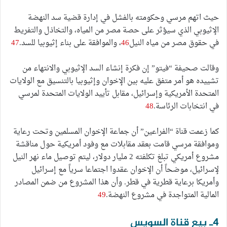
حيث اتهم مرسي وحكومته بالفشل في إدارة قضية سد النهضة
الإثيوبي الذي سيؤثر على حصة مصر من المياه، والتخاذل والتفريط
في حقوق مصر من مياه النيل
46
، والموافقة على بناء إثيوبيا للسد.
47
وقالت صحيفة “فيتو” إن فكرة إنشاء السد الإثيوبي والانتهاء من
تشييده هو أمر متفق عليه بين الإخوان وإثيوبيا بالتنسيق مع الولايات
المتحدة الأمريكية وإسرائيل، مقابل تأييد الولايات المتحدة لمرسي
في انتخابات الرئاسة.
48
كما زعمت قناة “الفراعين” أن جماعة الإخوان المسلمين وتحت رعاية
وموافقة مرسي قامت بعقد مقابلات مع وفود أمريكية حول مناقشة
مشروع أمريكي تبلغ تكلفته 2 مليار دولار، ليتم توصيل ماء نهر النيل
لإسرائيل، موضحاً أن الإخوان عقدوا اجتماعا سرياً مع إسرائيل
وأمريكا برعاية قطرية في قطر. وأن هذا المشروع من ضمن المصادر
المالية المتواجدة في مشروع النهضة.
49
4ـ بيع قناة السويس