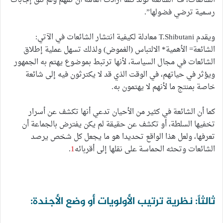
الشائعات، ف”الشائعة تولد كلما أرادت العامة أن تفهم ولم تلق إجابات
رسمية ترضي فضولها”.
ويقدم T.Shibutani معادلة لكيفية انتشار الشائعات في الآتي:
الشائعة= الأهمية* الالتباس (الغموض) ولذلك تسهل عملية إطلاق
الشائعات في مجال السياسة، لأنها ترتبط بموضوع يهتم به الجمهور
ويؤثر في حياتهم، في الوقت الذي قد لا يكترثون فيه إلى شائعة
خاصة بمنتج ما لأنهم لا يهتمون به.
كما أن الشائعة في كثير من الأحيان تدعي أنها تكشف عن أسرار
تخفيها السلطة، أو تكشف عن حقيقة لم يكن يفترض بالجماعة أن
تعرفها، ولعل هذا الواقع تحديدا هو ما يجعل كل شخص يرصد
الشائعات وتحثه الحماسة على نقلها إلى أقربائه
1
.
ثالثاً: نظرية ترتيب الأولويات أو وضع الأجندة: