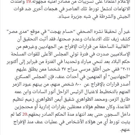
الإعلام اعتمادا على تسريبات من مصادر أمنية مجهولة.
19
وامتدت
الاتهامات لتشمل تورط تلك العناصر في هجمات أخرى ضد قوات
الجيش والشرطة في شبه جزيرة سيناء.
غير أن تحقيقا نشره الصحفي “حسام بهجت” في موقع “مدى مصر”
كشف زيف تلك الادعاءات وعدم صحتها، فقد أثبت التحقيق أن
“الغالبية الساحقة من قرارات الإفراج عن الجهاديين وغيرهم من
الإسلاميين صدرت في فترة تولي المجلس الأعلى للقوات المسلحة
حكم البلاد بعد تنحي مبارك وتحديدا في الفترة من فبراير إلى أكتوبر
٢٠١١” ففي حين أطلق مرسي سراح ٢٧ شخصا ممن يطلق عليهم
“الجهاديين” أو المتهمين في أحداث عنف، فإن المجلس العسكري
أصدر قرارات بالإفراج عن ٨٠٠ شخص منهم، من بينهم عبود الزمر
المتهم بالتخطيط لاغتيال الرئيس الراحل أنور السادات وابن عمه
طارق الزمر، ومحمد الظواهري شقيق أيمن الظواهري زعيم تنظيم
القاعدة، وكان معظم هؤلاء معتقلين بقرارات إدارية أو محتجزين
داخل السجون حتى بعد انتهاء مدة الحكم الصادر بحقهم.
20
كما لم
يثبت تورط أي من هؤلاء الأشخاص في عمليات عنف منذ الإفراج
عنهم.