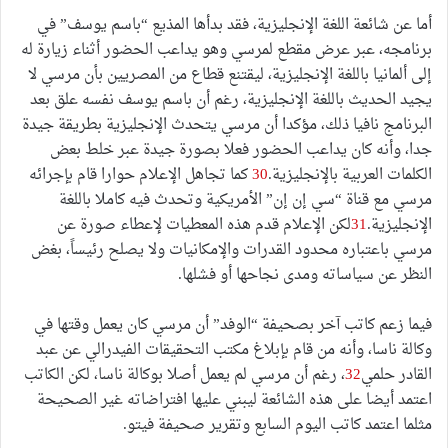
أما عن شائعة اللغة الإنجليزية، فقد بدأها المذيع “باسم يوسف” في
برنامجه، عبر عرض مقطع لمرسي وهو يداعب الحضور أثناء زيارة له
إلى ألمانيا باللغة الإنجليزية، ليقتنع قطاع من المصريين بأن مرسي لا
يجيد الحديث باللغة الإنجليزية، رغم أن باسم يوسف نفسه علق بعد
البرنامج نافيا ذلك، مؤكدا أن مرسي يتحدث الإنجليزية بطريقة جيدة
جدا، وأنه كان يداعب الحضور فعلا بصورة جيدة عبر خلط بعض
الكلمات العربية بالإنجليزية.
30
كما تجاهل الإعلام حوارا قام بإجرائه
مرسي مع قناة “سي إن إن” الأمريكية وتحدث فيه كاملا باللغة
الإنجليزية.
31
لكن الإعلام قدم هذه المعطيات لإعطاء صورة عن
مرسي باعتباره محدود القدرات والإمكانيات ولا يصلح رئيساً، بغض
النظر عن سياساته ومدى نجاحها أو فشلها.
فيما زعم كاتب آخر بصحيفة “الوفد” أن مرسي كان يعمل وقتها في
وكالة ناسا، وأنه من قام بإبلاغ مكتب التحقيقات الفيدرالي عن عبد
القادر حلمي
32
، رغم أن مرسي لم يعمل أصلا بوكالة ناسا، لكن الكاتب
اعتمد أيضا على هذه الشائعة ليبني عليها افتراضاته غير الصحيحة
مثلما اعتمد كاتب اليوم السابع وتقرير صحيفة فيتو.