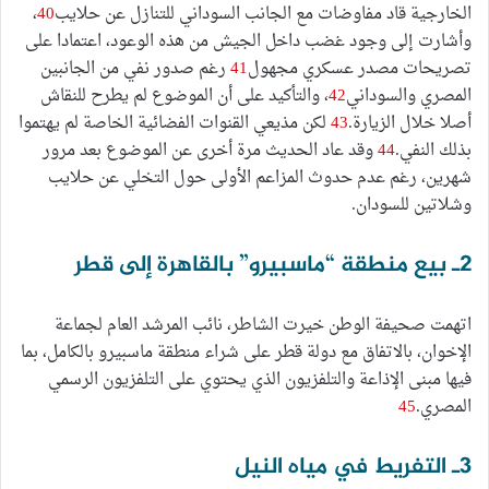
الخارجية قاد مفاوضات مع الجانب السوداني للتنازل عن حلايب
40
،
وأشارت إلى وجود غضب داخل الجيش من هذه الوعود، اعتمادا على
تصريحات مصدر عسكري مجهول
41
رغم صدور نفي من الجانبين
المصري والسوداني
42
، والتأكيد على أن الموضوع لم يطرح للنقاش
أصلا خلال الزيارة.
43
لكن مذيعي القنوات الفضائية الخاصة لم يهتموا
بذلك النفي.
44
وقد عاد الحديث مرة أخرى عن الموضوع بعد مرور
شهرين، رغم عدم حدوث المزاعم الأولى حول التخلي عن حلايب
وشلاتين للسودان.
2ـ بيع منطقة “ماسبيرو” بالقاهرة إلى قطر
اتهمت صحيفة الوطن خيرت الشاطر، نائب المرشد العام لجماعة
الإخوان، بالاتفاق مع دولة قطر على شراء منطقة ماسبيرو بالكامل، بما
فيها مبنى الإذاعة والتلفزيون الذي يحتوي على التلفزيون الرسمي
المصري.
45
3ـ التفريط في مياه النيل