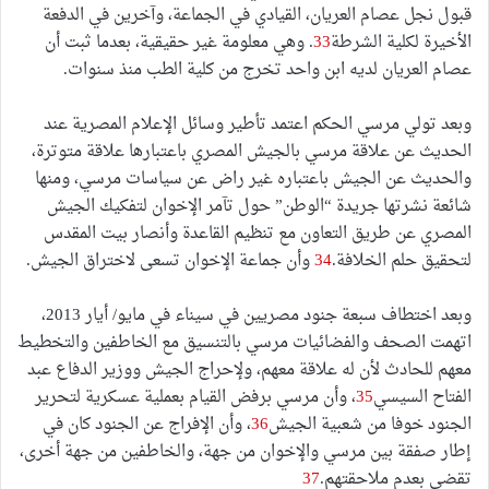
قبول نجل عصام العريان، القيادي في الجماعة، وآخرين في الدفعة
الأخيرة لكلية الشرطة
33
. وهي معلومة غير حقيقية، بعدما ثبت أن
عصام العريان لديه ابن واحد تخرج من كلية الطب منذ سنوات.
وبعد تولي مرسي الحكم اعتمد تأطير وسائل الإعلام المصرية عند
الحديث عن علاقة مرسي بالجيش المصري باعتبارها علاقة متوترة،
والحديث عن الجيش باعتباره غير راض عن سياسات مرسي، ومنها
شائعة نشرتها جريدة “الوطن” حول تآمر الإخوان لتفكيك الجيش
المصري عن طريق التعاون مع تنظيم القاعدة وأنصار بيت المقدس
لتحقيق حلم الخلافة.
34
وأن جماعة الإخوان تسعى لاختراق الجيش.
وبعد اختطاف سبعة جنود مصريين في سيناء في مايو/ أيار 2013،
اتهمت الصحف والفضائيات مرسي بالتنسيق مع الخاطفين والتخطيط
معهم للحادث لأن له علاقة معهم، ولإحراج الجيش ووزير الدفاع عبد
الفتاح السيسي
35
، وأن مرسي برفض القيام بعملية عسكرية لتحرير
الجنود خوفا من شعبية الجيش
36
، وأن الإفراج عن الجنود كان في
إطار صفقة بين مرسي والإخوان من جهة، والخاطفين من جهة أخرى،
تقضي بعدم ملاحقتهم.
37