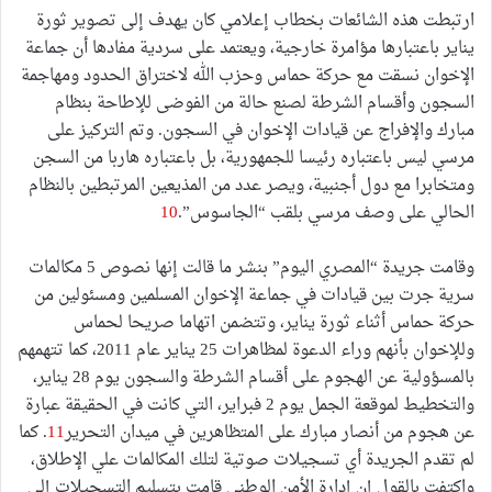
ارتبطت هذه الشائعات بخطاب إعلامي كان يهدف إلى تصوير ثورة
يناير باعتبارها مؤامرة خارجية، ويعتمد على سردية مفادها أن جماعة
الإخوان نسقت مع حركة حماس وحزب الله لاختراق الحدود ومهاجمة
السجون وأقسام الشرطة لصنع حالة من الفوضى للإطاحة بنظام
مبارك والإفراج عن قيادات الإخوان في السجون. وتم التركيز على
مرسي ليس باعتباره رئيسا للجمهورية، بل باعتباره هاربا من السجن
ومتخابرا مع دول أجنبية، ويصر عدد من المذيعين المرتبطين بالنظام
الحالي على وصف مرسي بلقب “الجاسوس”.
10
وقامت جريدة “المصري اليوم” بنشر ما قالت إنها نصوص 5 مكالمات
سرية جرت بين قيادات في جماعة الإخوان المسلمين ومسئولين من
حركة حماس أثناء ثورة يناير، وتتضمن اتهاما صريحا لحماس
وللإخوان بأنهم وراء الدعوة لمظاهرات 25 يناير عام 2011، كما تتهمهم
بالمسؤولية عن الهجوم على أقسام الشرطة والسجون يوم 28 يناير،
والتخطيط لموقعة الجمل يوم 2 فبراير، التي كانت في الحقيقة عبارة
عن هجوم من أنصار مبارك على المتظاهرين في ميدان التحرير
11
. كما
لم تقدم الجريدة أي تسجيلات صوتية لتلك المكالمات علي الإطلاق،
واكتفت بالقول إن إدارة الأمن الوطني قامت بتسليم التسجيلات إلي