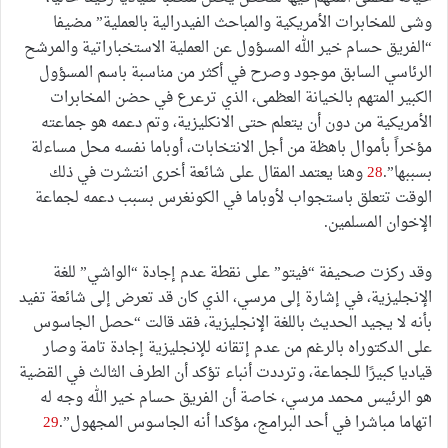
وشى للمخابرات الأمريكية والمباحث الفيدرالية بالعملية” مضيفا
“الفريق حسام خير الله المسؤول عن العملية الاستخباراتية والمرشح
الرئاسي السابق موجود وصرح في أكثر من مناسبة باسم المسؤول
الكبير المتهم بالخيانة العظمى، الذي ترعرع في حضن المخابرات
الأمريكية من دون أن يتعلم حتى الانكليزية، وتم دعمه هو جماعته
مؤخراً بأموال باهظة من أجل الانتخابات، أوباما نفسه محل مساءلة
بسببها”.
28
وهنا يعتمد المقال على شائعة أخرى انتشرت في ذلك
الوقت تتعلق باستجواب لأوباما في الكونغرس بسبب دعمه لجماعة
الإخوان المسلمين.
وقد ركزت صحيفة “فيتو” على نقطة عدم إجادة “الواشي” للغة
الإنجليزية، في إشارة إلى مرسي، الذي كان قد تعرض إلى شائعة تفيد
بأنه لا يجيد الحديث باللغة الإنجليزية، فقد قالت “حصل الجاسوس
على الدكتوراه بالرغم من عدم إتقانه للإنجليزية إجادة تامة وصار
قياديا كبيرًا للجماعة، وترددت أنباء تؤكد أن الطرف الثالث في القضية
هو الرئيس محمد مرسي، خاصة أن الفريق حسام خير الله وجه له
اتهاما مباشرا في أحد البرامج، مؤكدا أنه الجاسوس المجهول”.
29