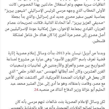
اتفاقيات سرية معهم، وتم استغلال حادثتين بهذا الخصوص: كانت
الأولى الخطاب الذي وجهه مرسي للرئيس الإسرائيلي “شيمون بيريز”
بمناسبة تعيين سفير مصري جديد لدى إسرائيل، والذي بدأ بجملة
“صديقي العزيز بيريز”. أما الحادثة الثانية، فكانت تصريحات عصام
العريان، القيادي بجماعة الإخوان، حول إمكانية عودة الإسرائيليين من
أصل مصري إلى مصر مرة أخرى إذا كان هناك حل شامل لمشكلة
فلسطين.
وبدءا من أبريل/ نيسان عام 2013، بدأت وسائل إعلام مصرية إثارة
قضية تعرف باسم “الكربون الأسود” وهي عبارة عن مشروع لصناعة
الصواريخ بين مصر والعراق والأرجنتين في ثمانينيات وتسعينيات
القرن العشرين، وكان أحد أبطالها المهندس “عبد القادر حلمي” الذي
كان يعمل في الولايات المتحدة الأمريكية، التي اكتشفت تعاون الأخير
مع مصر، وقامت باعتقاله، وهو ما أدى إلى عزل المشير محمد عبد
الحليم أبو غزالة وزير الدفاع آنذاك من منصبه.
24
لكن وسائل الإعلام المصرية بثت شائعات تتهم مرسي بأنه كان
جاسوسا لصالح الولايات المتحدة، وأنه من قام بالوشاية بالمهندس