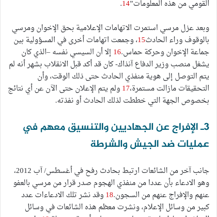
القومي من هذه المعلومات”
14
.
وبعد عزل مرسي استمرت الاتهامات الإعلامية بحق الإخوان ومرسي
بالوقوف وراء الحادث
15
، وجمعت اتهامات أخرى في المسؤولية بين
جماعة الإخوان وحركة حماس.
16
إلا أن السيسي نفسه –الذي كان
يشغل منصب وزير الدفاع آنذاك- كان قد أكد قبل الانقلاب بشهر أنه لم
يتم التوصل إلى هوية منفذي الحادث حتى ذلك الوقت، وأن
التحقيقات مازالت مستمرة،
17
ولم يتم الإعلان حتى الآن عن أي نتائج
بخصوص الجهة التي خططت لذلك الحادث أو نفذته.
3ـ الإفراج عن الجهاديين والتنسيق معهم في
عمليات ضد الجيش والشرطة
جانب آخر من الشائعات ارتبط بحادث رفح في أغسطس/ آب 2012،
وهو الادعاء بأن عددا من منفذي الهجوم صدر قرار من مرسي بالعفو
عنهم والإفراج عنهم من السجون.
18
وقد نشر تلك الادعاءات عدد
كبير من وسائل الإعلام، ونشرت معظم هذه الشائعات في وسائل