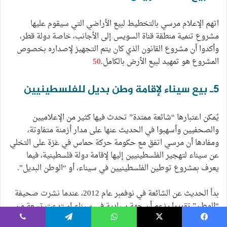
اتهم الإعلام مرسي بالتخطيط لبيع الأراضي التي سيقوم عليها
مشروع تنمية منطقة قناة السويس إلى الأجانب، خاصة دولة قطر،
وأكدوا أن مشروع القانون الذي كان يتم التجهيز لإصداره بخصوص
المشروع هو تمهيد لبيع الأرض بالكامل.
50
5ـ بيع سيناء لإقامة وطن بديل للفلسطينيين
يُمكن اعتبارها “شائعة ممتدة” تحدث فيها كثير من الإعلاميين
والصحفيين وأسهبوا في الحديث عنها على مدار أزمنة متفاوتة،
ومفادها أن مرسي اتفق مع حكومة حركة حماس في غزة على التخلي
عن سيناء لتهجير الفلسطينيين إليها لإقامة دولة فلسطينية، فيما
يعرف بمشروع توطين الفلسطينيين في سيناء، أو “الوطن البديل”.
بدأ الحديث عن الشائعة في نوفمبر عام 2012، عندما نشرت صحيفة
“الوطن” تقريرا يزعم أن جهة سيادية في سيناء استدعت تسعة من
قادة القبائل والشخصيات النافذة لاستطلاع آرائهم في إقامة مخيمات
يسبوك
‫X
واتساب
تيلقرام
ڤايبر