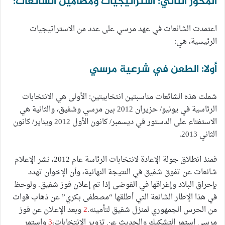
المحور الثاني: استراتيجيات ومضامين الشائعات:
اعتمدت الشائعات في عهد مرسي على عدد من الاستراتيجيات
الرئيسية، هي:
أولا: الطعن في شرعية مرسي
شملت هذه الشائعات مناسبتين انتخابيتين: الأولى هي الانتخابات
الرئاسية في يونيو/ حزيران 2012 بين مرسي وشفيق، والثانية هي
الاستفتاء على الدستور في ديسمبر/ كانون الأول 2012 ويناير/ كانون
الثاني 2013.
فمنذ انطلاق جولة الإعادة لانتخابات الرئاسة عام 2012، نشر الإعلام
شائعات عن تفوق شفيق في النتيجة النهائية، وأن الإخوان تهدد
بإحراق البلاد وإغراقها في الفوضى إذا تم إعلان فوز شفيق. ولوحظ
في هذا الإطار الشائعة التي أطلقها “مصطفى بكري” عن ذهاب قوات
من الحرس الجمهوري لمنزل شفيق لتأمينه.
2
وبعد الإعلان عن فوز
مرسي استمر التشكيك والحديث عن تزوير الانتخابات،
3
واستمر