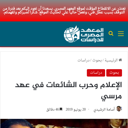
نعتذر عن الانقطاع المؤقت لموقع المعهد المصري. يسعدنا أن نعود إليكم بعد فترة من
التوقف بسبب عطل فني، ونعمل حاليا علي تحديث الموقع. شكرا لصبركم وتفهمكم.
القائمة
بحث عن
الرئيسية
/
بحوث
/
دراسات
بحوث
دراسات
الإعلام وحرب الشائعات في عهد
مرسي
أسامة الرشيدي
20 يونيو 2019
46 دقائق