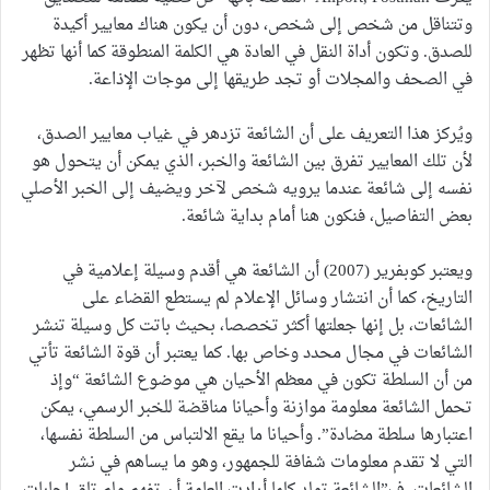
وتتناقل من شخص إلى شخص، دون أن يكون هناك معايير أكيدة
للصدق. وتكون أداة النقل في العادة هي الكلمة المنطوقة كما أنها تظهر
في الصحف والمجلات أو تجد طريقها إلى موجات الإذاعة.
ويُركز هذا التعريف على أن الشائعة تزدهر في غياب معايير الصدق،
لأن تلك المعايير تفرق بين الشائعة والخبر، الذي يمكن أن يتحول هو
نفسه إلى شائعة عندما يرويه شخص لآخر ويضيف إلى الخبر الأصلي
بعض التفاصيل، فنكون هنا أمام بداية شائعة.
ويعتبر كوبفرير (2007) أن الشائعة هي أقدم وسيلة إعلامية في
التاريخ، كما أن انتشار وسائل الإعلام لم يستطع القضاء على
الشائعات، بل إنها جعلتها أكثر تخصصا، بحيث باتت كل وسيلة تنشر
الشائعات في مجال محدد وخاص بها. كما يعتبر أن قوة الشائعة تأتي
من أن السلطة تكون في معظم الأحيان هي موضوع الشائعة “وإذ
تحمل الشائعة معلومة موازنة وأحيانا مناقضة للخبر الرسمي، يمكن
اعتبارها سلطة مضادة”. وأحيانا ما يقع الالتباس من السلطة نفسها،
التي لا تقدم معلومات شفافة للجمهور، وهو ما يساهم في نشر