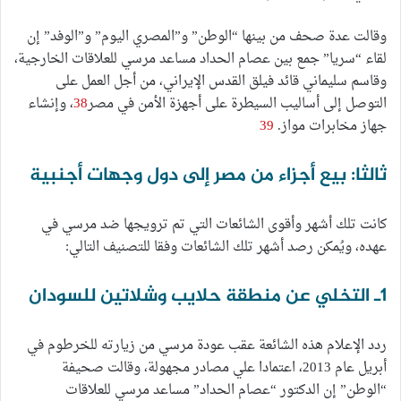
وقالت عدة صحف من بينها “الوطن” و”المصري اليوم” و”الوفد” إن
لقاء “سريا” جمع بين عصام الحداد مساعد مرسي للعلاقات الخارجية،
وقاسم سليماني قائد فيلق القدس الإيراني، من أجل العمل على
التوصل إلى أساليب السيطرة على أجهزة الأمن في مصر
38
، وإنشاء
جهاز مخابرات مواز.
39
ثالثا: بيع أجزاء من مصر إلى دول وجهات أجنبية
كانت تلك أشهر وأقوى الشائعات التي تم ترويجها ضد مرسي في
عهده، ويُمكن رصد أشهر تلك الشائعات وفقا للتصنيف التالي:
1ـ التخلي عن منطقة حلايب وشلاتين للسودان
ردد الإعلام هذه الشائعة عقب عودة مرسي من زيارته للخرطوم في
أبريل عام 2013، اعتمادا علي مصادر مجهولة، وقالت صحيفة
“الوطن” إن الدكتور “عصام الحداد” مساعد مرسي للعلاقات