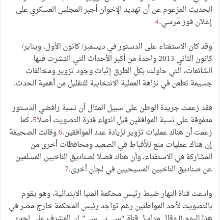
الحديث المزعوم عن أن تهديد الإخوان أجبر المجلس العسكري على
إعلان فوز مرسي.
4
وقد كان الاستفتاء على الدستور في ديسمبر/ كانون الأول، ويناير/
كانون الثاني 2013 واحدة من أكبر الأحداث التي انتشرت فيها
الشائعات، التي حاولت بكل الطرق إثبات وجود تزوير ومخالفات
جسيمة تطعن في نزاهة العملية الانتخابية للتقليل من أهمية الحدث.
فقد زعمت جريدة الوطن على سبيل المثال أن نسبة رافضي الدستور
متفوقة على نسبة الموافقين قبل انتهاء فترة التصويت أصلا
5
، كما
زعمت أن هناك عمليات تزوير لزيادة عدد الموافقين.
6
وقالت الصحيفة
إن هناك عمليات منع للأقباط في الصعيد ومحافظات أخرى من
المشاركة في الاستفتاء، وأن هناك فصلا لصناديق الناخبين المسلمين
عن صناديق الناخبين المسيحيين في لجان أخرى.
7
وادعت قناة النهار ضبط رئيس محكمة المنيا الابتدائية، وهو يقوم
بالتصويت لأحد المواطنين رغم تواجد رئيس المحكمة خارج مصر في
هذا اليوم.
8
وقال مراسل قناة “سي بي سي” إن المشرف على إحدى