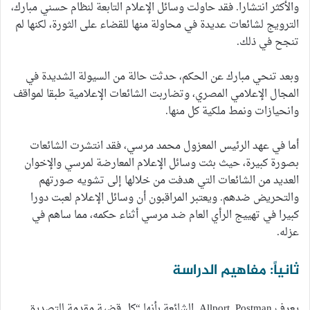
والأكثر انتشارا. فقد حاولت وسائل الإعلام التابعة لنظام حسني مبارك،
الترويج لشائعات عديدة في محاولة منها للقضاء على الثورة، لكنها لم
تنجح في ذلك.
وبعد تنحي مبارك عن الحكم، حدثت حالة من السيولة الشديدة في
المجال الإعلامي المصري، وتضاربت الشائعات الإعلامية طبقا لمواقف
وانحيازات ونمط ملكية كل منها.
أما في عهد الرئيس المعزول محمد مرسي، فقد انتشرت الشائعات
بصورة كبيرة، حيث بثت وسائل الإعلام المعارضة لمرسي والإخوان
العديد من الشائعات التي هدفت من خلالها إلى تشويه صورتهم
والتحريض ضدهم. ويعتبر المراقبون أن وسائل الإعلام لعبت دورا
كبيرا في تهييج الرأي العام ضد مرسي أثناء حكمه، مما ساهم في
عزله.
ثانياً: مفاهيم الدراسة
يعرف Allport, Postman الشائعة بأنها “كل قضية مقدمة للتصديق