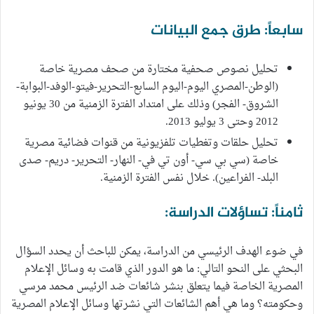
سابعاً: طرق جمع البيانات
تحليل نصوص صحفية مختارة من صحف مصرية خاصة
(الوطن-المصري اليوم-اليوم السابع-التحرير-فيتو-الوفد-البوابة-
الشروق- الفجر) وذلك على امتداد الفترة الزمنية من 30 يونيو
2012 وحتى 3 يوليو 2013.
تحليل حلقات وتغطيات تلفزيونية من قنوات فضائية مصرية
خاصة (سي بي سي- أون تي في- النهار- التحرير- دريم- صدى
البلد- الفراعين). خلال نفس الفترة الزمنية.
ثامناً: تساؤلات الدراسة:
في ضوء الهدف الرئيسي من الدراسة، يمكن للباحث أن يحدد السؤال
البحثي على النحو التالي: ما هو الدور الذي قامت به وسائل الإعلام
المصرية الخاصة فيما يتعلق بنشر شائعات ضد الرئيس محمد مرسي
وحكومته؟ وما هي أهم الشائعات التي نشرتها وسائل الإعلام المصرية