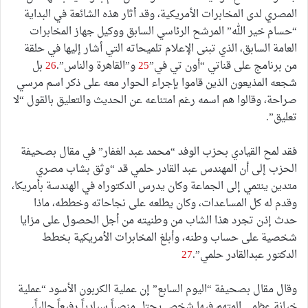
المصري لدى المخابرات الأمريكية، وقد أثار هذه الشائعة في البداية
“حسام خير الله” المرشح الرئاسي السابق ووكيل جهاز المخابرات
العامة السابق، الذي تبنى الإعلام تلميحاته التي أشار إليها في حلقة
من برنامج على قناتي “أون تي في”
25
و”القاهرة والناس”.
26
بل
شجعه المذيعون الذين قاموا بإجراء الحوار معه على ذكر اسم مرسي
صراحة، وقالوا هم اسمه رغم امتناعه عن الحديث والتعليق بالقول “لا
تعليق”.
فقد لمح القيادي بحزب الوفد “محمد عبد الغفار” في مقال بصحيفة
الحزب إلى أن المهندس عبد القادر حلمي قد “وثق بشاب مصري
متدين ينتمي إلى الجماعة وكان يدرس الدكتوراه في الهندسة بأمريكا،
وقدم له كل المساعدات، وكان يطلعه على نجاحاته وخططه، ماذا
حدث إذن تجرد هذا الشاب من وطنيته من أجل الحصول على مزايا
شخصية على حساب وطنه، وأبلغ المخابرات الأمريكية بخطط
الدكتور عبدالقادر حلمي”.
27
وقال مقال بصحيفة “اليوم السابع” إن عملية الكربون الأسود “عملية
خيانة عظمى المتهم فيها شخص يحتل منصباً سيادياً رفيعاً حالياً،