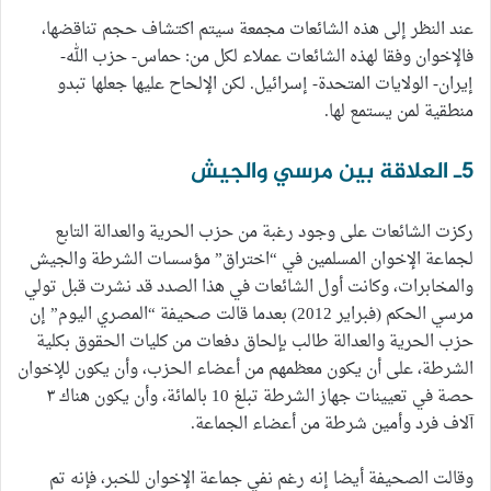
عند النظر إلى هذه الشائعات مجمعة سيتم اكتشاف حجم تناقضها،
فالإخوان وفقا لهذه الشائعات عملاء لكل من: حماس- حزب الله-
إيران- الولايات المتحدة- إسرائيل. لكن الإلحاح عليها جعلها تبدو
منطقية لمن يستمع لها.
5ـ العلاقة بين مرسي والجيش
ركزت الشائعات على وجود رغبة من حزب الحرية والعدالة التابع
لجماعة الإخوان المسلمين في “اختراق” مؤسسات الشرطة والجيش
والمخابرات، وكانت أول الشائعات في هذا الصدد قد نشرت قبل تولي
مرسي الحكم (فبراير 2012) بعدما قالت صحيفة “المصري اليوم” إن
حزب الحرية والعدالة طالب بإلحاق دفعات من كليات الحقوق بكلية
الشرطة، على أن يكون معظمهم من أعضاء الحزب، وأن يكون للإخوان
حصة في تعيينات جهاز الشرطة تبلغ 10 بالمائة، وأن يكون هناك ٣
آلاف فرد وأمين شرطة من أعضاء الجماعة.
وقالت الصحيفة أيضا إنه رغم نفي جماعة الإخوان للخبر، فإنه تم