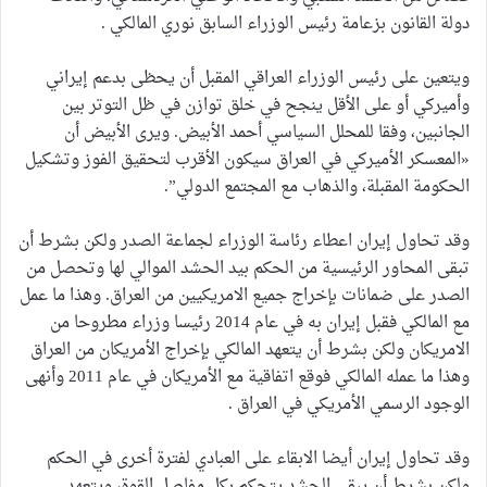
دولة القانون بزعامة رئيس الوزراء السابق نوري المالكي .
ويتعين على رئيس الوزراء العراقي المقبل أن يحظى بدعم إيراني
وأميركي أو على الأقل ينجح في خلق توازن في ظل التوتر بين
الجانبين، وفقا للمحلل السياسي أحمد الأبيض. ويرى الأبيض أن
«المعسكر الأميركي في العراق سيكون الأقرب لتحقيق الفوز وتشكيل
الحكومة المقبلة، والذهاب مع المجتمع الدولي”.
وقد تحاول إيران اعطاء رئاسة الوزراء لجماعة الصدر ولكن بشرط أن
تبقى المحاور الرئيسية من الحكم بيد الحشد الموالي لها وتحصل من
الصدر على ضمانات بإخراج جميع الامريكيين من العراق. وهذا ما عمل
مع المالكي فقبل إيران به في عام 2014 رئيسا وزراء مطروحا من
الامريكان ولكن بشرط أن يتعهد المالكي بإخراج الأمريكان من العراق
وهذا ما عمله المالكي فوقع اتفاقية مع الأمريكان في عام 2011 وأنهى
الوجود الرسمي الأمريكي في العراق .
وقد تحاول إيران أيضا الابقاء على العبادي لفترة أخرى في الحكم
ولكن بشرط أن يبقى الحشد يتحكم بكل مفاصل القوة، ويتعهد