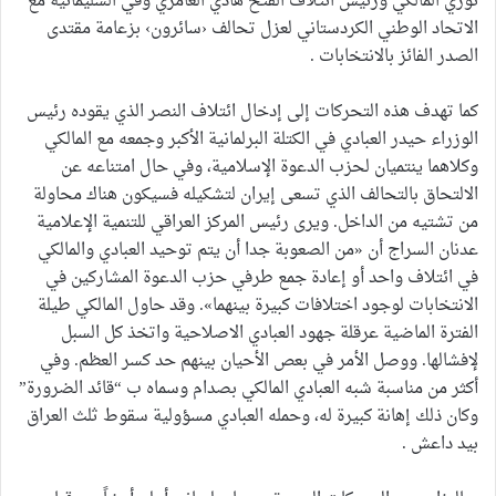
نوري المالكي ورئيس ائتلاف الفتح هادي العامري وفي السليمانية مع
الاتحاد الوطني الكردستاني لعزل تحالف ‹سائرون› بزعامة مقتدى
الصدر الفائز بالانتخابات .
كما تهدف هذه التحركات إلى إدخال ائتلاف النصر الذي يقوده رئيس
الوزراء حيدر العبادي في الكتلة البرلمانية الأكبر وجمعه مع المالكي
وكلاهما ينتميان لحزب الدعوة الإسلامية، وفي حال امتناعه عن
الالتحاق بالتحالف الذي تسعى إيران لتشكيله فسيكون هناك محاولة
من تشتيه من الداخل. ويرى رئيس المركز العراقي للتنمية الإعلامية
عدنان السراج أن «من الصعوبة جدا أن يتم توحيد العبادي والمالكي
في ائتلاف واحد أو إعادة جمع طرفي حزب الدعوة المشاركين في
الانتخابات لوجود اختلافات كبيرة بينهما». وقد حاول المالكي طيلة
الفترة الماضية عرقلة جهود العبادي الاصلاحية واتخذ كل السبل
لإفشالها. ووصل الأمر في بعص الأحيان بينهم حد كسر العظم. وفي
أكثر من مناسبة شبه العبادي المالكي بصدام وسماه ب “قائد الضرورة”
وكان ذلك إهانة كبيرة له، وحمله العبادي مسؤولية سقوط ثلث العراق
بيد داعش .