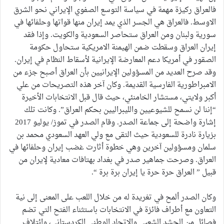
فالعراق ركيزة مهمة في سياسة التوسع الصفوي الإيراني نحو الشرق
الاوسط. فالعراق هي الجسر الذي يمد إيران منها قواتها وحلفائها في
سورية ولبنان ومن العراق ستحاصر السعودية والكويت. وإذا فقد
إيران العراق وسقطت ضمن الهيمنة الامريكية ستحاول حكومة
الصقور في أمريكا دعم المعارضة الإيرانية لأسقاط النظام في إيران.
وقد صرح العديد من المسؤولين الإيرانيين بأن العراق أصبح جزء من
الامبراطورية الفارسية القديمة. وكان آخر هذه التصريحات من علي
أكبر ولايتي، مستشار الخامنئي، حيث قال قبل الانتخابات الأخيرة
“إننا لن نسمح للشيوعيين والليبراليين بحكم العراق”. وكانت تلك
إشارة واضحة إلى جماعة الصدر. وقام الصدر في تموز/ يوليو 2017
بزيارة نادرة للسعودية حيث التقى مع ولي العهد السعودي محمد بن
سلمان ومسؤولين آخرين وهي خطوة أثارت غضب إيران وحلفائها في
العراق. وصرحت جماهير صدر في بغداد بهتافات معادية لإيران من
قبيل ” العراق حرة حرة يا إيران برة برة “.
وكان الصدر ألمح في تغريدة له من خلال اللعب على المعنى إلى نية
التعاون مع أطراف فائزة في الانتخابات باستثناء الفتح التي تضم
فصائل من الحشد الشعبي والاتحاد الوطني الكردستاني، وائتلاف