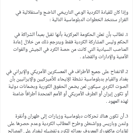
وإذا كان للقيادة الكردية الوعي التاريخي الناضج واستقلالية في
القرار ستتخذ الخطوات الدبلوماسية التالية :
1ـ تطالب بأن تعلن الحكومة المركزية بأنها تقبل بمبدأ الشراكة في
الحكم وليس المشاركة الكردية فقط ويترجم ذلك من خلال إعادة
المناصب السيادية التي كانت من حصة الكرد في الجيش والقوات
الأمنية والإدارات والقضاء .
2ـ الانفتاح على جميع الأطراف في المعسكرين الأمريكي والإيراني في
بغداد والقيام بدبلوماسية نشطة للإيحاء للأميركيين والإيرانيين بأن
الصوت الكردي سيكون لمن يضمن الحقوق الكورية وبضمانات دولية
أو تكون إيران أو الطرف الأمريكي أو الأمم المتحدة أطرافاً ضامنة
لهذه العهود .
3ـ أن تكون هناك تحركات دبلوماسية وزيارات إلى طهران وأنقرة
ولندن وباريس وواشنطن وطرح المطالب الكردية وعدم حصرها على
لقاءات ماكغورك المعروف بعدائه للكرد وتفضيله لبغداد على المصالح