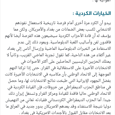
الموالية لها .
الخيارات الكردية :
يبدو أن الكرد مرة أخرى أمام فرصة تاريخية لاستعمال نفوذهم
الانتخابي لكسب بعض الضمانات من بغداد والأمريكان. ولكن مما
يؤسف له أن قادة الأحزاب الكردية سيضيعون هذه الفرصة أيضا لأنهم
فاقدون لفن وأساليب اللعبة الدبلوماسية. ويعود ذلك إلى عدم
الاستفادة من الخبرات الدبلوماسية الماضية وإرسال أناس إلى بغداد
غير أكفاء من هذه الناحية، كما تقول تجربة الماضي القريب، وثانياً لا
يمتلك الحزبين الرئيسيين الحاصلين على أكثر الأصوات في
الانتخابات الأخيرة على الاستقلالية في القرار. حتى إذا تركنا التهم
الموجهة إلى الاتحاد الوطني بأن مكاسبه في الانتخابات الأخيرة كانت
بفضل الجهود الإيرانية التي طبخت نتائج الانتخابات لها، وما حصل
في مناطق الحزب الديمقراطي من خروقات، فإن القيادة الكردية في
الاتحاد الوطني حاليا فاقدة للقيادة ومركز القرار وتستغل إيران ذلك
جيدا. أما الحزب الديمقراطي الكردستاني فقيادته تعاني من التهميش
دوليا نتيجة الاستفتاء وقد يعدهم الامريكان بدور جديد في العراق ما
بعد الانتخابات مقابل القبول بالأجندات الامريكية في بغداد .