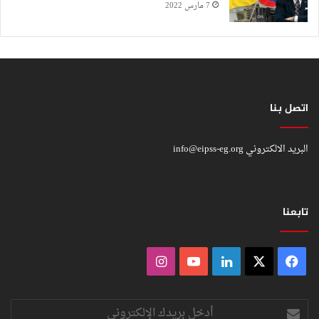
7 مارس 2022
اتصل بنا
البريد الالكتروني
info@eipss-eg.org
تابعنا
فيسبوك
‫X
لينكدإن
‫YouTube
انستقرام
أدخل