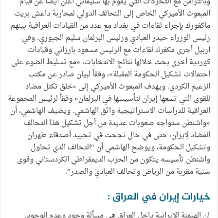
وبالتزامن مع التحركات التي يقوم بها سليماني أعلن أيضاً عن قيام
المبعوث الأميركي الخاص إلى التحالف الدولي لمحاربة داعش بريت
ماكغورك بإجراء لقاءات في بغداد مع عدد من القيادات العراقية بينهم
رئيس الوزراء حيدر العبادي ورئيس البرلمان سليم الجبوري. وفي
أربيل أجرى مكغرك لقاءات مع الرئيس مسعود بارزاني وقيادات
كوردية أخرى بحث خلالها نتائج الانتخابات، «مع تسليط الضوء على
احتمالات تشكيل الحكومة المقبلة»، وفقاً لبيان صادر عن مكتب
الزعيم الكردي. ويهدف المبعوث الأميركي إلى «خلق تكتل مضاد
للقوى التي تسعها إيران لتأسيسها في البرلمان» وفقاً لرئيس المجموعة
العراقية للدراسات الاستراتيجية واثق الهاشمي. ويضيف الهاشمي، أن
«واشنطن ستواجه صعوبات عديدة من أجل تشكيل هذا التحالف
المضاد لإيران، حتى في حال نجحت في تحييد أصدقاء طهران
وتشكيل الحكومة، ويوضح الهاشمي أن “التحالف الذي تحاول
واشنطن تأسيسه يتكون من الحزب الديمقراطي الكردستاني وقوى
سنية مقربة من الرياض وتحالف العبادي والصدر”.
خيارات إيران في العراق :
إن الهيمنة الإيرانية داخل العراق هي مسألة وجود وعدم الوجود.