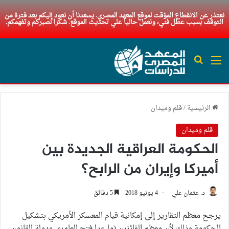
نعتذر عن الانقطاع المؤقت لموقع المعهد المصري. يسعدنا أن نعود إليكم بعد فترة من
التوقف بسبب عطل فني، ونعمل حاليا علي تحديث الموقع. شكرا لصبركم وتفهمكم.
القائمة
بحث عن
الرئيسية
/
قلم وميدان
قلم وميدان
الحكومة العراقية الجديدة بين
أميركا وإيران من الرابح؟
د. عثمان علي
4 يونيو 2018
5 دقائق
يرجح معظم التقارير إلى إمكانية قيام المعسكر الأمريكي بتشكيل
الحكومة وذلك لأن معظم الفائزين (ما عدا فتح العامري ودولة القانون