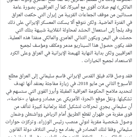
المالكي) لهم صلات أقوى مع أميركا، كما أن العراقيين بصورة عامة
مستائين من موقف الجماعات القريبة من إيران التي حكمت العراق
في الفترة الماضية. ولكن نتوقع ألا يسكت المعسكر الإيراني على ذلك
وقد يلجأ إلى استعمال الحشد لمحاولة انقلابية شبيهة بتلك التي
حصلت في اليمن ويكون الثنائي العامري والمالكي منفذا هذه العملية.
فقد يكون حصول هذا السيناريو مدمر ومكلف ومؤسف لجميع
العراقيين ولكن بداية النهاية للهيمنة الإيرانية في العراق وعلى الكرد
الاستعداد لجميع الخيارات .
فقد وصل قائد فيلق القدس الإيراني قاسم سليماني إلى العراق مطلع
الأسبوع الثاني من مايو 2018، في زيارة مفاجئة يعتقد أنها تهدف
لتحديد ملامح الحكومة العراقية المقبلة وأبرز القوى التي ستسهم في
تشكيلها. ونقل موقع ‹الحرة› الأمريكي عن مصادر وصفها بـ «خاصة»،
أن سليماني يجري تحركات لتشكيل كتلة برلمانية كبيرة تتألف من
قوى مقربة من طهران لقطع الطريق أمام الرياض وواشنطن وضمان
وصول شخصية مقربة لتولي منصب رئيس الوزراء. وتركزت حوارات
سليماني وفقا لتلك المصادر في بغداد مع رئيس ائتلاف دولة القانون