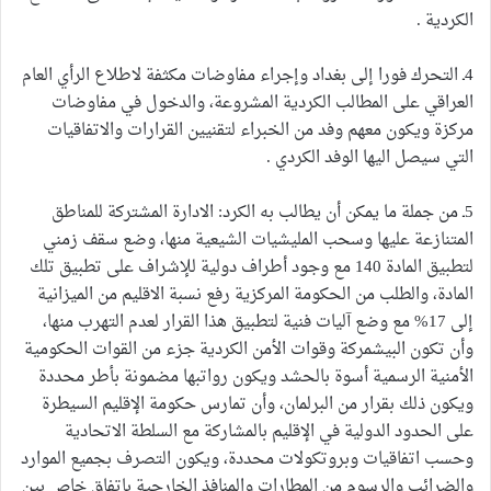
الكردية .
4ـ التحرك فورا إلى بغداد وإجراء مفاوضات مكثفة لاطلاع الرأي العام
العراقي على المطالب الكردية المشروعة، والدخول في مفاوضات
مركزة ويكون معهم وفد من الخبراء لتقنيين القرارات والاتفاقيات
التي سيصل اليها الوفد الكردي .
5ـ من جملة ما يمكن أن يطالب به الكرد: الادارة المشتركة للمناطق
المتنازعة عليها وسحب المليشيات الشيعية منها، وضع سقف زمني
لتطبيق المادة 140 مع وجود أطراف دولية للإشراف على تطبيق تلك
المادة، والطلب من الحكومة المركزية رفع نسبة الاقليم من الميزانية
إلى 17% مع وضع آليات فنية لتطبيق هذا القرار لعدم التهرب منها،
وأن تكون البيشمركة وقوات الأمن الكردية جزء من القوات الحكومية
الأمنية الرسمية أسوة بالحشد ويكون رواتبها مضمونة بأطر محددة
ويكون ذلك بقرار من البرلمان، وأن تمارس حكومة الإقليم السيطرة
على الحدود الدولية في الإقليم بالمشاركة مع السلطة الاتحادية
وحسب اتفاقيات وبروتكولات محددة، ويكون التصرف بجميع الموارد
والضرائب والرسوم من المطارات والمنافذ الخارجية باتفاق خاص بين