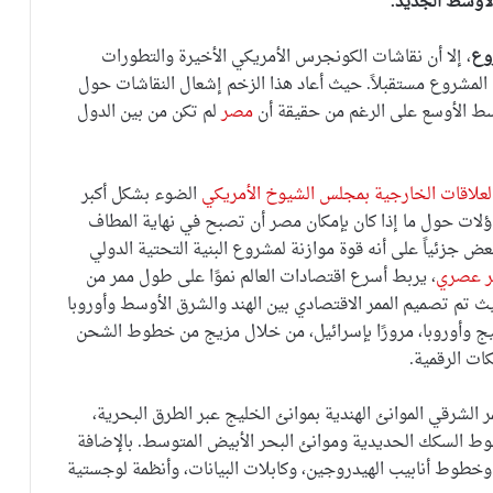
أوسط الجديد.
وع
، إلا أن نقاشات الكونجرس الأمريكي الأخيرة والتطورات
في المشروع مستقبلاً. حيث أعاد هذا الزخم إشعال النقاشات حول
ط ​​الأوسع على الرغم من حقيقة أن
مصر
لم تكن من بين الدول
العلاقات الخارجية بمجلس الشيوخ الأمريكي
الضوء بشكل أكبر
اؤلات حول ما إذا كان بإمكان مصر أن تصبح في نهاية المطاف
بعض جزئياً على أنه قوة موازنة لمشروع البنية التحتية الدولي
ر عصري
، يربط أسرع اقتصادات العالم نموًا على طول ممر من
حيث تم تصميم الممر الاقتصادي بين الهند والشرق الأوسط وأوروبا
يج وأوروبا، مرورًا بإسرائيل، من خلال مزيج من خطوط الشحن
ات الرقمية.
لشرقي الموانئ الهندية بموانئ الخليج عبر الطرق البحرية،
طوط السكك الحديدية وموانئ البحر الأبيض المتوسط. بالإضافة
ء، وخطوط أنابيب الهيدروجين، وكابلات البيانات، وأنظمة لوجستية