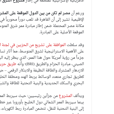
الأمريكية الإسرائيلية للمنطقة في إطار
مشروع الشرق ال
ورغم أن
مصر لم تكن من بين الدول الموقعة على المشر
الإقليمية تشير إلى أن القاهرة قد تلعب دوراً محورياً 
مكانة مصر المحتملة ضمن إطار مبادرة ممر شرق المتوس
الموقعة الأصلية على المبادرة.
وقد سلطت
الموافقة على تشريع من الحزبين في لجنة 
على الأهمية الاستراتيجية لشرق المتوسط، مما أثار تس
جزءاً من رؤية أمريكا حول هذا الممر، الذي ينظر إليه ال
الصيني، مبادرة الحزام والطريق (BRI)؛ وأنه
طريق حري
الازدهار المشترك والطاقة النظيفة والابتكار الرقمي – 
كطريق تجاري متعدد الوسائط يربط الهند ومنطقة الخل
البحري والسكك الحديدية والبنية التحتية للطاقة والشبك
ويتألف
المشروع
من جزأين رئيسيين: حيث سيربط الممر ا
بينما سيربط الممر الشمالي دول الخليج بأوروبا عبر خ
إلى البنية التحتية للنقل، تتضمن المبادرة ربط الكهربا