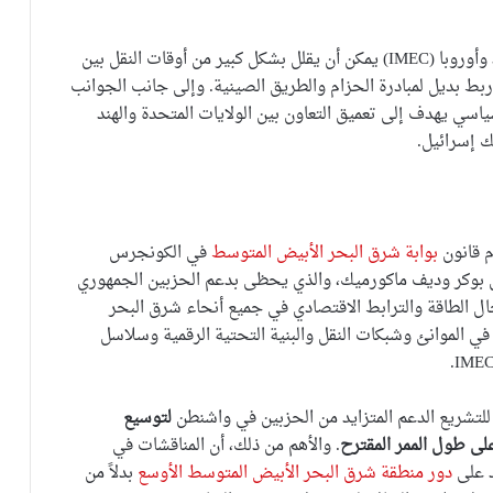
ويجادل مؤيدو المشروع بأن ممر النقل الدولي بين الهند وأوروبا (IMEC) يمكن أن يقلل بشكل كبير من أوقات النقل بين
 ربط بديل لمبادرة الحزام والطريق الصينية. وإلى جانب الجوانب
ياسي يهدف إلى تعميق التعاون بين الولايات المتحدة والهند
ك إسرائيل.
بوابة شرق البحر الأبيض المتوسط
في الكونجرس
ي بوكر وديف ماكورميك، والذي يحظى بدعم الحزبين الجمهوري
جال الطاقة والترابط الاقتصادي في جميع أنحاء شرق البحر
ي الموانئ وشبكات النقل والبنية التحتية الرقمية وسلاسل
لتشريع الدعم المتزايد من الحزبين في واشنطن
لتوسيع
على طول الممر المقترح
. والأهم من ذلك، أن المناقشات في
د على
دور منطقة شرق البحر الأبيض المتوسط ​​الأوسع
بدلاً من