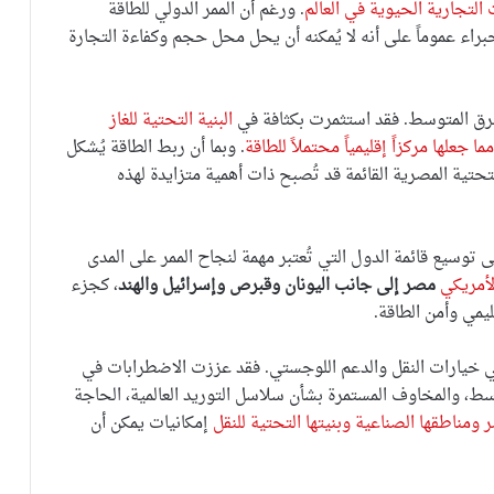
التجارية الحيوية في العالم
. ورغم أن الممر الدولي للطاقة
تفق الخبراء عموماً على أنه لا يُمكنه أن يحل محل حجم وكفاءة التجارة
ق المتوسط. فقد استثمرت بكثافة في
البنية التحتية للغاز
جعلها مركزاً إقليمياً محتملاً للطاقة
. وبما أن ربط الطاقة يُشكل
لتحتية المصرية القائمة قد تُصبح ذات أهمية متزايدة لهذه
 توسيع قائمة الدول التي تُعتبر مهمة لنجاح الممر على المدى
لأمريكي
مصر إلى جانب اليونان وقبرص وإسرائيل والهند
، كجزء
يمي وأمن الطاقة.
ي خيارات النقل والدعم اللوجستي. فقد عززت الاضطرابات في
سط، والمخاوف المستمرة بشأن سلاسل التوريد العالمية، الحاجة
ومناطقها الصناعية وبنيتها التحتية للنقل
إمكانيات يمكن أن