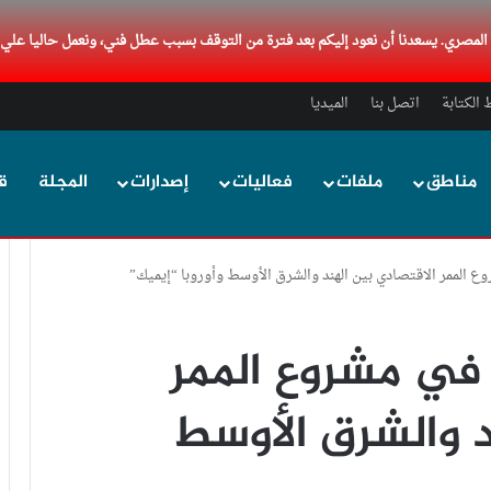
د المصري. يسعدنا أن نعود إليكم بعد فترة من التوقف بسبب عطل فني، ونعمل حاليا علي
الكتابة
اتصل بنا
الميديا
مناطق
ملفات
فعاليات
إصدارات
المجلة
ق
ع الممر الاقتصادي بين الهند والشرق الأوسط وأوروبا “إيميك”
 في مشروع الممر
د والشرق الأوسط