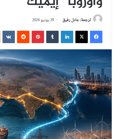
وأوروبا “إيميك”
ترجمة: عادل رفيق
29 يونيو 2026
فيسبوك
‫X
لينكدإن
بينتيريست