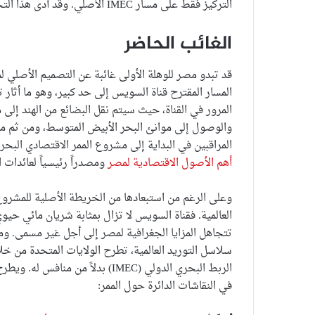
التركيز فقط على مسار IMEC الأصلي. وقد أدى هذا التحول بطبيعة الحال إلى دخول مصر في النقاش.
الغائب الحاضر
المسار المقترح قناة السويس إلى حد كبير، وهو ما أثا
المرور في القناة، حيث سيتم نقل البضائع من الهند إلى 
والوصول إلى موانئ البحر الأبيض المتوسط، ومن ثم موا
المراقبين في البداية إلى مشروع الممر الاقتصادي البحري الدولي (IMEC) كمنافس محتمل لقناة الس
أهم الأصول الاقتصادية لمصر
ومصدراً رئيسياً لعائدات الع
وعلى الرغم من استبعادها من الخريطة الأصلية للمشروع،
العالمية. فقناة السويس لا تزال بمثابة شريان مائي حيوي
تتجاهل المزايا الجغرافية لمصر إلى أجل غير مسمى. وم
سلاسل التوريد العالمية، تطرح الولايات المتحدة من خل
الربط البحري الدولي (IMEC) بدلاً
في النقاشات الدائرة حول الممر: