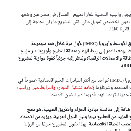
يجي والبنية التحتية للغاز الطبيعي المسال في مصر عبر وضعها
ا، دون تخصيص تمويل مالي. لكن التشريع ما زال بحاجة إلى
نونا نافذا.
ق الأوسط وأوروبا (
IMEC
) لأول مرة خلال قمة مجموعة
 التي عُقدت في نيودلهي في سبتمبر 2023، حيث يهدف الممر إلى ربط الهند ومنطقة الخليج وأوروبا عبر مزيج
قة والاتصالات الرقمية؛ ويُنظر إليه جزئياً كقوة موازنة لمشروع
).
BR
وقد برز الممر الاقتصادي بين الهند والشرق الأوسط وأوروبا (IMEC) كواحد من أكثر المبادرات الجيواقتصادية طموحاً في
ات المتحدة وشركاؤها
لإعادة تشكيل التجارة والترابط عبر أوراسيا
؛
ديثة تربط الهند بأوروبا عبر الشرق الأوسط.
ضافة إلى منافسة مبادرة الحزام والطريق الصينية، هو دمج
لمزيد من التطبيع بينها وبين الدول العربية، ويزيد من الاعتماد
عصب الحياة الاقتصادية
. بهذا يكون المشروع جزءًا من الرؤية