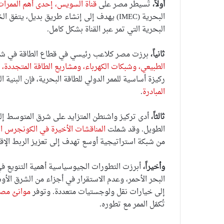
أولاً،
تُسيطر مصر على
قناة السويس، إحدى أهم الممرات 
البحرية (IMEC) يهدف إلى إنشاء طريق بديل، ي
البحرية التي تمر عبر القناة بشكل كامل.
ثانياً،
برزت مصر كلاعب رئيسي في قطاع الطاقة في شر
الطبيعي، وشبكات الكهرباء، ومشاريع الطاقة المتجددة، مما 
ركيزة أساسية للممر الدولي للطاقة البحرية، فإن البنية ا
المبادرة
.
ثالثاً،
أدى تركيز واشنطن المتزايد على شرق المتوسط ​​إلى
الطويل. وقد شملت
المناقشات الأخيرة في الكونجرس ا
من شبكة استراتيجية أوسع تهدف إلى تعزيز الربط الإقل
وأخيراً،
أبرزت التطورات الجيوسياسية أهمية التنويع ف
البحر الأحمر، وعدم الاستقرار في أجزاء من الشرق الأو
إلى خيارات نقل ولوجستيات متعددة. وتوفر
موانئ مصر 
تُكمّل الممر مع تطوره.