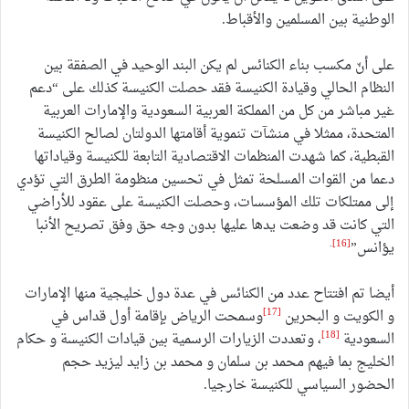
الوطنية بين المسلمين والأقباط.
على أنّ مكسب بناء الكنائس لم يكن البند الوحيد في الصفقة بين
النظام الحالي وقيادة الكنيسة فقد حصلت الكنيسة كذلك على “دعم
غير مباشر من كل من المملكة العربية السعودية والإمارات العربية
المتحدة، ممثلا في منشآت تنموية أقامتها الدولتان لصالح الكنيسة
القبطية، كما شهدت المنظمات الاقتصادية التابعة للكنيسة وقياداتها
دعما من القوات المسلحة تمثل في تحسين منظومة الطرق التي تؤدي
إلى ممتلكات تلك المؤسسات، وحصلت الكنيسة على عقود للأراضي
التي كانت قد وضعت يدها عليها بدون وجه حق وفق تصريح الأنبا
.
[16]
يؤانس”
أيضا تم افتتاح عدد من الكنائس في عدة دول خليجية منها الإمارات
[17]
و الكويت و البحرين
وسمحت الرياض بإقامة أول قداس في
[18]
السعودية
، وتعددت الزيارات الرسمية بين قيادات الكنيسة و حكام
الخليج بما فيهم محمد بن سلمان و محمد بن زايد ليزيد حجم
الحضور السياسي للكنيسة خارجيا.