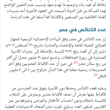
بكثافة أو تعيد بناء وترميم ما تهدم منها، وبسبب عدم التقنين الواضح
لهذه المسألة من قبل الدولة أصبحت في العقود الأخيرة أحد مسببات
الفتنة الطائفية بين المسلمين والأقباط كما أسلفنا في هذه الدراسة.
عدد الكنائس في مصر
إنّ عدد الكنائس في مصر وفق البيانات الإحصائية الرسمية للجهاز
المركزي للتعبئة العامة والإحصاء والصادرة بتاريخ ٣١ أغسطس٢٠١٦م،
تشير إلى أن العدد يبلغ ٣١٢٦ كنيسة، بالإضافة إلى عشرات الأديرة
المنتشرة في ربوع المحافظات، وتتسع لنحو ٢٤ مليون مصلّ؛ أي أكثر
،
[8]
من ربع سكان مصر
في حين أنّ عدد الأقباط المصريين وفق آخر
التصريحات رسمية معلنة في هذا الشأن تتراوح بين ٥ الى ٧ مليون
[9]
قبطي
.
وعليه فعدد الكنائس وحدها دون الأديرة يفوق عدد المترددين من
الأقباط عليها بفرض أن نصف الأقباط متدين ويحرص على الذهاب
للكنيسة بانتظام ودون احتساب الأطفال والمرضى وغيرهم من غير
القادرين، فيكون العدد يساوي تقريبا عشر أضعاف الاحتياجات الفعلية،