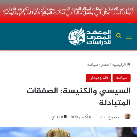
نعتذر عن الانقطاع المؤقت لموقع المعهد المصري. يسعدنا أن نعود إليكم بعد فترة من
التوقف بسبب عطل فني، ونعمل حاليا علي تحديث الموقع. شكرا لصبركم وتفهمكم.
القائمة
بحث عن
الرئيسية
/
مصر
/
سياسة
سياسة
قلم وميدان
السيسي والكنيسة: الصفقات
المتبادلة
د. ممدوح المنيّر
6 أكتوبر 2020
8 دقائق