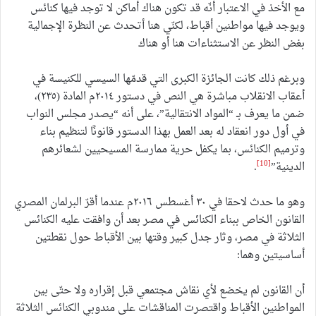
مع الأخذ في الاعتبار أنّه قد تكون هناك أماكن لا توجد فيها كنائس
ويوجد فيها مواطنين أقباط، لكنّي هنا أتحدث عن النظرة الإجمالية
بغض النظر عن الاستثناءات هنا أو هناك
وبرغم ذلك كانت الجائزة الكبرى التي قدمّها السيسي للكنيسة في
أعقاب الانقلاب مباشرة هي النص في دستور ٢٠١٤م المادة (٢٣٥)،
ضمن ما يعرف بـ “المواد الانتقالية”، على أنه “يصدر مجلس النواب
في أول دور انعقاد له بعد العمل بهذا الدستور قانونًا لتنظيم بناء
وترميم الكنائس، بما يكفل حرية ممارسة المسيحيين لشعائرهم
[10]
الدينية”
.
وهو ما حدث لاحقا في ٣٠ أغسطس ٢٠١٦م عندما أقرّ البرلمان المصري
القانون الخاص ببناء الكنائس في مصر بعد أن وافقت عليه الكنائس
الثلاثة في مصر، وثار جدل كبير وقتها بين الأقباط حول نقطتين
أساسيتين وهما:
أن القانون لم يخضع لأي نقاش مجتمعي قبل إقراره ولا حتّى بين
المواطنين الأقباط واقتصرت المناقشات على مندوبي الكنائس الثلاثة