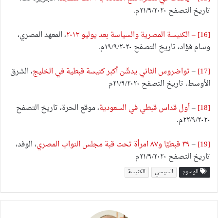
تاريخ التصفح ٢١/٩/٢٠٢٠م.
[16]
– الكنيسة المصرية والسياسة بعد يوليو ٢٠١٣
، المعهد المصري،
وسام فؤاد، تاريخ التصفح ١٩/٩/٢٠٢٠م.
[17]
–
تواضروس الثاني يدشّن أكبر كنيسة قبطية في الخليج
، الشرق
الأوسط، تاريخ التصفح ٢١/٩/٢٠٢٠م
[18]
–
أول قداس قبطي في السعودية
، موقع الحرة، تاريخ التصفح
٢٢/٩/٢٠٢٠م.
[19]
–
٣٩ قبطيًا و٨٧ امرأة تحت قبة مجلس النواب المصري
، الوفد،
تاريخ التصفح ٢١/٩/٢٠٢٠م
الوسوم
السيسي
الكنيسة