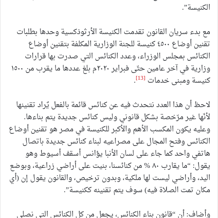
الكنيسة”.
مع بدء سريان القانون تقدمت الكنيسة الأرثوذكسية وحدها بطلبات
تقنين أوضاع ٤٥٠٠ كنيسة للجنة الوزارية المكلفة بتقنين أوضاع
الكنائس بمجلس الوزراء، وعدد الكنائس التي صدرت بها قرارات
وزارية في آخر عامين حتّى فبراير ٢٠٢٠م بلغ عددها ما يقرب من ١٥٠٠
[13]
كنيسة ومبنى خدمات
.
لاحظ أن هذا العدد نتحدث فيه عن كنائس قائمة بالفعل يٌراد تقنينها
لأنّها غير مرّخصة بشكل قانوني وليس كنائس جديدة يتم بناءها.
وعليه يكون المكسب الأهم والأكبر للكنيسة في مصر هو تقنين أوضاع
الكنائس وفتح المجال على مصراعيه لبناء كنائس جديدة باتصال
هاتفي واحد كما جاء على لسان الأنبا يؤانس أسقف أسيوط وهو
يقول: “ما يقارب ٨٠ % من كنائسنا، بنيت على أراضي زراعية، وبوضع
اليد، وأراضي ليست لها ملكية، وبدون ترخيص، والقانون يقول إن (أي
مكان تمت الصلاة فيه) سوف يتم تقنينه ككنيسة”.
وأضاف: أن “قانون بناء الكنائس، يجعل من كل الكنائس التي نصلي