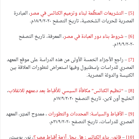
[5]
–
التشريعات المنظِّمة لبناء وترميم الكنائس في مصر
، المبادرة
المصرية للحريات الشخصية، تاريخ التصفح ١٨/٩/٢٠٢٠م.
[6]
–
شروط بناء دور العبادة في مصر
، المعرفة، تاريخ التصفح
١٩/٩/٢٠٢٠م.
[7]
– راجع الأجزاء الخمسة الأولى من هذه الدراسة على موقع المعهد
المصري للدراسات بإسطنبول وفيها استعراض لتطورات العلاقة بين
الكنيسة والدولة المصرية.
[8]
–
“تنظيم الكنائس” مكافأة السيسي للأقباط بعد دعمهم للانقلاب
،
الخليج أون لاين، تاريخ التصفح ١٧/٩/٢٠٢٠م
[9]
–
الأقباط والسياسة: المحددات والتطورات
، ممدوح المنيّر، المعهد
المصري للدراسات، تاريخ التصفح ٢١/٩/٢٠٢٠م.
[10]
–
قانون بناء الكنائس: هل يحل أزمة أقباط مصر؟
، نون بوست،