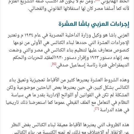
الخط الهمايوني
، ومن ثم لا يكون قد اكتسب صفة التشريع الملزم
لأنه كما أسلفنا مصر كان لها استقلالها القانوني والقضائي.
إجراءات العزبي باشا العشرة
العزبي باشا هو وكيل وزارة الداخلية المصرية في عام ١٩٣٤ م وتعتبر
الإجراءات العشرة التي حددها لبناء الكنائس هي الأولى من نوعها
كنصوص متعارف عليها لتنظيم بناء الكنائس في مصر والتي وضعت
بعد إنهاء دستور ١٩٢٣ وإقرار دستور ١٩٣٠المقيِّد للحريات والحكم
[6]
الديمقراطي فترة رئاسة إسماعيل صدقي
.
وهذه الشروط العشرة يعتبرها كثير من الأقباط تعجيزية وتعيق بناء
الكنائس بشكل كبير، في حين يعتبرها بعض الباحثين موضوعية ولكن
المشكلة لم تكن في القوانين أو اللوائح الإدارية بقدر ما هي سياسة
النظام في التعامل مع الملف القبطي عموما كما استعرضنا ذلك تاريخيا
[7]
في هذه الدراسة
.
هذه الظروف التي يعتبرها الأقباط معيقة لبناء الكنائس بغض النظر
عن الاتفاق أو الاختلاف مع ذلك، لم تمنع الكنيسة من بناء الكنائس