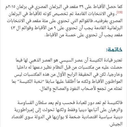
كما حصل الأقباط على ٣٩ مقعد في البرلمان المصري في برلمان ٢٠١٥م
[19]
، وفي الانتخابات القادمة تم تخصيص كوته للأقباط في البرلمان
المصري بغرفتيه، فالقوائم التي تحتوي على مئة مقعد في الانتخابات
البرلمانية القادمة يجب أن تحتوي على ٩ من الأقباط وقوائم ال ٤٣
مقعد يجب أن تحتوي على خمسة من الأقباط.
خاتمة:
تعتبر قيادة الكنيسة أن عصر السيسي هو العصر الذهبي لها فيما
حصلت عليه من مكتسبات من قبل النظام نظير دعمها له داخليا
وخارجيا، لكن في الحقيقة الرابح الأوّل من هذه المكتسبات ليس
المواطنون الأقباط ولكنه ما أطلقنا عليها سابقا “نخبة الكنيسة” بما
تمثله من تجمع لأصحاب النفوذ والمصالح والمال.
فالكنيسة لم تعد دور للعبادة فحسب ولم يعد سلطان القساوسة
والرهبان على أتباعها دينيا وفقط ولكنها تحولت إلى إمبراطورية
دينية سياسية اقتصادية ضخمة لا يوازيها في الدولة سوى اقتصاد
الجيش.