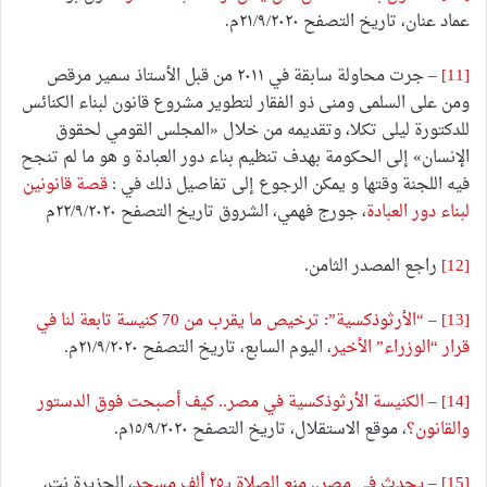
عماد عنان، تاريخ التصفح ٢١/٩/٢٠٢٠م.
[11]
– جرت محاولة سابقة في ٢٠١١ من قبل الأستاذ سمير مرقص
ومن على السلمى ومنى ذو الفقار لتطوير مشروع قانون لبناء الكنائس
للدكتورة ليلى تكلا، وتقديمه من خلال «المجلس القومي لحقوق
الإنسان» إلى الحكومة بهدف تنظيم بناء دور العبادة و هو ما لم تنجح
فيه اللجنة وقتها و يمكن الرجوع إلى تفاصيل ذلك في :
قصة قانونين
لبناء دور العبادة
، جورج فهمي، الشروق تاريخ التصفح ٢٢/٩/٢٠٢٠م
[12]
راجع المصدر الثامن.
[13]
–
“الأرثوذكسية”: ترخيص ما يقرب من 70 كنيسة تابعة لنا في
قرار “الوزراء” الأخير
، اليوم السابع، تاريخ التصفح ٢١/٩/٢٠٢٠م.
[14]
–
الكنيسة الأرثوذكسية في مصر.. كيف أصبحت فوق الدستور
والقانون؟
، موقع الاستقلال، تاريخ التصفح ١٥/٩/٢٠٢٠م.
[15]
–
يحدث في مصر.. منع الصلاة بـ٢٥ ألف مسجد
، الجزيرة نت،