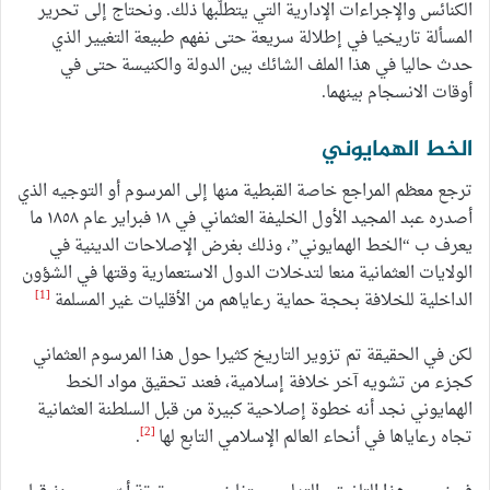
الكنائس والإجراءات الإدارية التي يتطلّبها ذلك. ونحتاج إلى تحرير
المسألة تاريخيا في إطلالة سريعة حتى نفهم طبيعة التغيير الذي
حدث حاليا في هذا الملف الشائك بين الدولة والكنيسة حتى في
أوقات الانسجام بينهما.
الخط الهمايوني
ترجع معظم المراجع خاصة القبطية منها إلى المرسوم أو التوجيه الذي
أصدره عبد المجيد الأول الخليفة العثماني في ١٨ فبراير عام ١٨٥٨ ما
يعرف ب “الخط الهمايوني”، وذلك بغرض الإصلاحات الدينية في
الولايات العثمانية منعا لتدخلات الدول الاستعمارية وقتها في الشؤون
[1]
الداخلية للخلافة بحجة حماية رعاياهم من الأقليات غير المسلمة
لكن في الحقيقة تم تزوير التاريخ كثيرا حول هذا المرسوم العثماني
كجزء من تشويه آخر خلافة إسلامية، فعند تحقيق مواد الخط
الهمايوني نجد أنه خطوة إصلاحية كبيرة من قبل السلطنة العثمانية
[2]
تجاه رعاياها في أنحاء العالم الإسلامي التابع لها
.