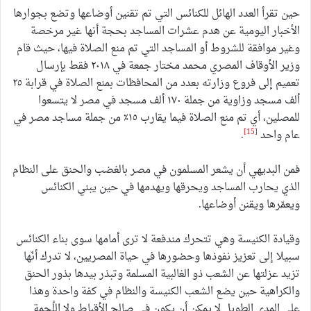
حين تقرأ العدد الهائل للكنائس التي تم تقنين أوضاعها وتضع بجوارها
الأخبار اليومية عن هدم عشرات المساجد بحجة أنها غير مرخصة
وغير موافقة للشروط أو المساجد التي تم منع الصلاة فيها، حيث قام
وزير الأوقاف المصري محمد مختار جمعة في ٢٠١٨ فقط بإرسال
تعميم إلى فروع وزارته بعدد من المحافظات بمنع الصلاة في قرابة ٢٥
ألف مسجد وزاوية من جملة ١٧٠ ألف مسجد في مصر لا يتسعوا
للمصلين، أي تم منع الصلاة فيما يقارب ١٥٪ من جملة مساجد مصر في
[15]
عام واحد
.
فمن البديهي أن يشعر المسلمون في مصر بالغضب والحنق على النظام
الذي يحارب المساجد ويحرقها ويهدمها في حين يبني الكنائس
ويعمّرها ويقنن أوضاعها.
وقيادة الكنيسة وهي تتحرك مندفعة لا ترى أمامها سوى بناء الكنائس
سبيلا إلى تعزيز نفوذها وحضورها في حياة المصريين، لا تدرك أنّها
تزيد عزلتها عن الشعب ذو الغالبية المسلمة وتبذر بيدها بذور الحنق
والكراهية حين يضع الشعب الكنيسة والنظام في كفة واحدة وهذا
على المدى الطويل لا يمكن أن يكون في صالح الأقباط ولا اللُحمة