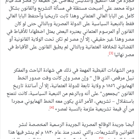
فجزء من هذا التلفيق والتدليس يتغاضى عن حقيقة أنّ مصر منذ قيام
دولة محمد علي أصبحت مستقلة في مسألة التشريع والقانون بشكل
كامل عن البابا العالي العثماني وهذا ثابت تاريخيا وأحتفظ البابا العالي
فقط بالتبعية السياسية على الدولة المصرية وبالتالي حتى لو كان
القانون أو المرسوم العثماني يعتبره البعض يمثل اضطهادا للأقباط في
مصر وهذا غير حقيقي، إلا أنّ مصر لم تكن تحت الولاية القانونية أو
القضائية للخلافة العثمانية وبالتالي لم يطبق القانون على الأقباط في
[3]
مصر نهائيا
.
ومن الشهادات القبطية المهمة في ذلك هي شهادة الباحث والمفكر
نبيل مرقص، الذي قال ” وإن مصر وإن كانت وقت صدور الخط
الهمايوني ١٨٥٦ م ولاية تابعة للدولة العثمانية، إلا أن أساتذة تاريخ
القانون “يجمعون” على أنه وبالرغم من التبعية السياسية، كانت تتمتع
باستقـلال – تشريعي، الأمر الذي يكون معه الخط الهمايوني مجردا
[4]
من أي قيمة تشريعية ملزمة بالنسبة لمصر»
.
أيضا جريدة الوقائع المصرية الجريدة الرسمية المخصصة لنشر
القوانين والتشريعات، والتي تصدر منذ عام ١٨٣٠ م لم ينشر فيها هذا
[5]