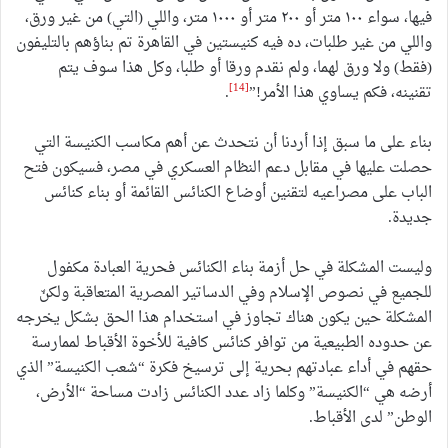
فيها، سواء ١٠٠ متر أو ٢٠٠ متر أو ١٠٠٠ متر، واللي (التي) من غير ورق،
واللي من غير طلبات، ده فيه كنيستين في القاهرة تم بناؤهم بالتليفون
(فقط) ولا ورق لهما، ولم نقدم ورقا أو طلبا، وكل هذا سوف يتم
[14]
تقنينه، فكم يساوي هذا الأمر!”
.
بناء على ما سبق إذا أردنا أن نتحدث عن أهم مكاسب الكنيسة التي
حصلت عليها في مقابل دعم النظام العسكري في مصر، فسيكون فتح
الباب على مصراعيه لتقنين أوضاع الكنائس القائمة أو بناء كنائس
جديدة.
وليست المشكلة في حل أزمة بناء الكنائس فحرية العبادة مكفول
للجميع في نصوص الإسلام وفي الدساتير المصرية المتعاقبة ولكنّ
المشكلة حين يكون هناك تجاوز في استخدام هذا الحق بشكل يخرجه
عن حدوده الطبيعية من توافر كنائس كافية للأخوة الأقباط لممارسة
حقهم في أداء عبادتهم بحرية إلى ترسيخ فكرة “شعب الكنيسة” الذي
أرضه هي “الكنيسة” وكلما زاد عدد الكنائس زادت مساحة “الأرض،
الوطن” لدى الأقباط.