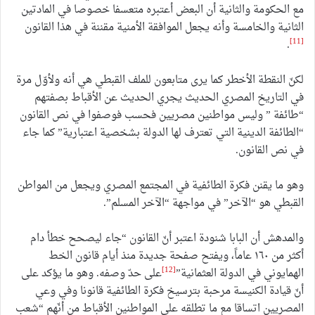
مع الحكومة والثانية أن البعض أعتبره متعسفا خصوصا في المادتين
الثانية والخامسة وأنه يجعل الموافقة الأمنية مقننة في هذا القانون
[11]
.
لكنّ النقطة الأخطر كما يرى متابعون للملف القبطي هي أنه ولأوّل مرة
في التاريخ المصري الحديث يجري الحديث عن الأقباط بصفتهم
“طائفة ” وليس مواطنين مصريين فحسب فوصفوا في نص القانون
“الطائفة الدينية التي تعترف لها الدولة بشخصية اعتبارية” كما جاء
في نص القانون.
وهو ما يقنن فكرة الطائفية في المجتمع المصري ويجعل من المواطن
القبطي هو “الآخر” في مواجهة “الآخر المسلم”.
والمدهش أن البابا شنودة اعتبر أنّ القانون “جاء ليصحح خطأ دام
أكثر من ١٦٠ عاماً، ويفتح صفحة جديدة منذ أيام قانون الخط
[12]
الهمايوني في الدولة العثمانية”
على حدّ وصفه. وهو ما يؤكد على
أنّ قيادة الكنيسة مرحبة بترسيخ فكرة الطائفية قانونا وفي وعي
المصريين اتساقا مع ما تطلقه على المواطنين الأقباط من أنّهم “شعب