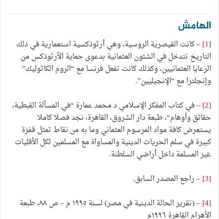
الهامش
[1]
– كانت القيصرية الروسية، وهي أرثوذكسية استعمارية في ذلك
التاريخ تتدخل في الشئون العثمانية بدعوى حماية الأرثوذكس من
الرعايا العثمانيين، وكذلك كانت تفعل فرنسا مع “الروم الكاثوليك”
وإنجلترا مع “الإنجيليين”.
[2]
– في كتاب المفكر الإسلامي د محمد عمارة “في المسألة القبطية،
حقائق وأوهام“، طبعة دار الشروق، القاهرة، نجد فصلا كاملا
يستعرض كافة مواد المرسوم العثماني وما به من نقاط تمثل قفزة
كبيرة في سلم الحريات الدينية والمساواة مع المسلمين لكل الأقليات
غير المسلمة داخل أراضي السلطنة.
[3]
– راجع المصدر السابق.
[4]
– (تقرير الحالة الدينية في مصر) لسنة ١٩٩٥ م – ص ٨٨، طبعة
الأهرام القاهرة ١٩٩٦م