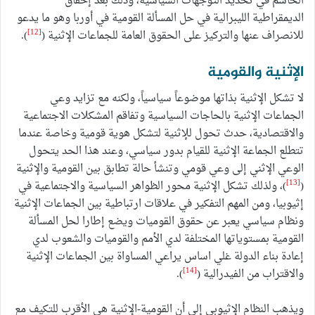
الحاسم في تحديد التوجهات السياسية، وذلك بعد إخفاق
الديمقراطية الليبرالية في حل المسألة القومية في أوربا وهو ما يدعو
[12]
للانصراف عنها والتركيز على الحقوق العامة للجماعات الإثنية (
).
الإثنية والقومية
لا تشكل الإثنية بذاتها موضوعاً سياسياً، ولكنه مع تزايد وعي
الجماعات الإثنية بالحاجات السياسية وتفاقم المشكلات الاجتماعية
والاقتصادية، حدث تحول للإثنية لتشكل هوية قومية وخاصة عندما
تتطلع الجماعة الإثنية للقيام بدور سياسي، وعند هذا الحد يتحول
الوعي الإثني إلى وعي قومي وتنشأ حالة تطابق بين القومية والإثنية
[13]
(
)، ولذلك تشكل الإثنية محور الظواهر السياسية والاجتماعية في
إثيوبيا، ومن المهم التفكير في علاقات ارتباطية بين الجماعات الإثنية
ونظام سياسي يعبر عن حقوق القوميات ويضع إطارا لحل المسألة
القومية بمستوياتها المختلفة لدي الأمم والقوميات والشعوب لدي
إعادة بناء الدولة غلي اساس يراعي المساواة بين الجماعات الإثنية
[14]
والاقتراب من الفيدرالية (
).
ويذهب النظام الإثيوبي إلى أن القومية-الإثنية هي الأقرب للتكيف مع