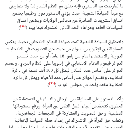
ما تعارضت مع الدستور، فإنه يتفق مع النظم الفيدرالية ولا يتعارض
مع مبدأ السيادة الشعبية، حيث يؤدي الدستور دورا وظيفيا يضمن
اتساق التشريعات الصادرة عن مجالس الولايات ويضمن اتساق
[34]
السياسات العامة ومراعاة الحد الأدنى المشترك فيما بينه (
).
ولتحقيق السيادة الشعبية تمت صياغة النظام الانتخابي بحيث يعكس
المساواة بين الإثيوبيين، سواء من حيث حق التصويت في الانتخابات
الدورية والاستفتاء العام لمن بلغوا 18 عاماً، أو من حيث تقسيم
الدوائر فيقوم النظام الانتخابي في إثيوبيا على النظام الفردي، وتقسم
الدوائر على أساس عدد السكان ليمثل كل 100 ألف نسمة في دائرة
انتخابية، وتقسم الدوائر على أساس عدد الأحياء ويمثل كل دائرة
[35]
انتخابية مقعد واحد في مجلس النواب (
).
وأكد الدستور على المساواة بين الرجال والنساء في الاستفادة من
الحقوق، كتخفيض أعباء العمل الثقيل عن المرأة، ورفع مستوياتها
التعليمية، وحق التصويت والمشاركة في التجمعات الجماهيرية،
وكفلت حق المرأة في الاشتراك في إعداد خطة السياسة الإنمائية
الوطنية وفي تقديم الآراء والمقترحات خاصة في المشاريع التي لها