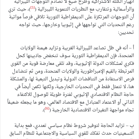
انهيار الكتلة الاشتراكية وطرح صيغ لا تصادم التوجهات الليبرالية
[5]
والرأسمالية وتتقارب مع النظريات التنموية الليبرالية (
)، حيث تري
أن التوجهات المرتكزة على الديمقراطية الثورية تلاقي فرصاً مواتية
رغم التحديات التي تواجهها في إثيوبيا وخارجها، حيث تواجه
تحديين:
أ – أنه في ظل تصاعد الليبرالية الغربية وتزايد هيمنة الولايات
المتحدة، فإن الديمقراطية الثورية سوف تنخفض جاذبيتها كحل
فكري لمشكلات الدولة الإثيوبية، وقد تلقى معارضة قوية من القوى
المرتبطة بالقيم الإمبراطورية والولايات المتحدة، ومن ثم تتضاءل
فرص الاستفادة من التناقضات الدولية وتبديل التبعية لها، والمشكلة
هنا، لا تتمثل فقط في التحديات الخارجية، ولكنها تكمن أيضاً في
حاجة النظام الاقتصادي الإثيوبي لفترة طويلة للوصول للاكتفاء
الذاتي أو الاعتماد المتبادل مع الاقتصاد العالمي، وهو ما يجعله ضعيفاً
[6]
تجاه مواجهة التغيرات الاقتصادية الخارجية (
).
ب – تزايد الحاجة لتوفير شروط نظام سياسي تعددي، فمع بداية
التسعينيات حدث تفكك للقوي السياسية والاجتماعية للنظام السابق