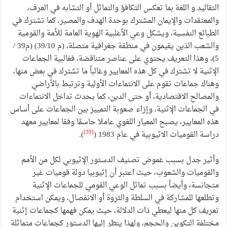
التقاليد و اللغة بما تعكس التكافؤ والتماثل أو التشابه في العرف،
والمعتقدات والإيمان المشترك بوحدة الهدف والمصير، كما تشترك في
الطبائع النفسية، ويشكل وعي الأغلبية الهوية العامة للأمة والقومية
والشعب الذين يقيمون في منطقة جغرافية متصلة، (م 39/10) (م39 /
5)، وهذا التعريف يحتوي على عناصر متناقضة، فغالبية الجماعات
الإثنية لا تشترك في كل هذه المعايير وغالباً ما تشترك في بعض منها،
وهناك جماعات تقوم على الانتماءات الأولية وترتبط بالأراضي
والمصالح الاقتصادية، أو حتى الدين، كما يحدث تداخل الانتماءات
في الجماعات الإثنية، وإزاء صعوبة التمييز بين الجماعات على أساس
هذه المعايير، يصبح المعيار اللغوي عاملا حاسمًا وفقا لمعايير معهد
[39]
دراسة القوميات الاثيوبية في عام 1983 (
).
وأثير جدل بسبب غموض تصنيف الدستور الإثيوبي لكل من الأمم
والقوميات والشعوب، حيث اعتبر أن إثيوبيا دولة قوميات غير
متجانسة، وأيضاً بسبب تماثل الوعي القومي للجماعات الإثنية
وتطلعها للمشاركة في السلطة والثروة أو الانفصال، ويمكن استخدام
تعريف كل منها ليعطي ذات الدلالة، حيث يمكن فهمها كجماعات إثنية
مختلفة التكوين والحجم، ولهذا ينظر إليها الدستور كجماعات متماثلة