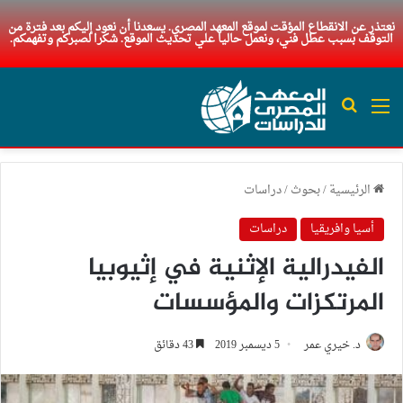
نعتذر عن الانقطاع المؤقت لموقع المعهد المصري. يسعدنا أن نعود إليكم بعد فترة من
التوقف بسبب عطل فني، ونعمل حاليا علي تحديث الموقع. شكرا لصبركم وتفهمكم.
القائمة
بحث عن
الرئيسية
/
بحوث
/
دراسات
أسيا وافريقيا
دراسات
الفيدرالية الإثنية في إثيوبيا
المرتكزات والمؤسسات
د. خيري عمر
5 ديسمبر 2019
43 دقائق