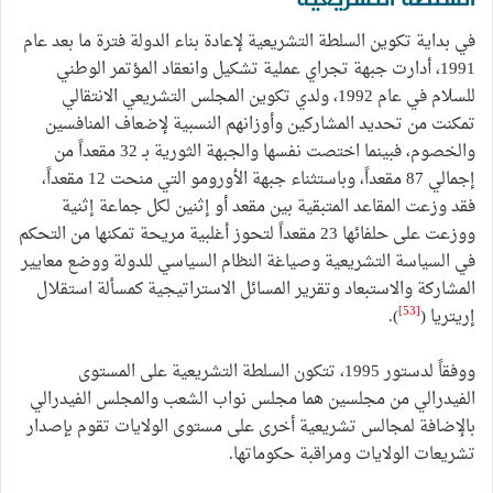
السلطة التشريعية
في بداية تكوين السلطة التشريعية لإعادة بناء الدولة فترة ما بعد عام
1991، أدارت جبهة تجراي عملية تشكيل وانعقاد المؤتمر الوطني
للسلام في عام 1992، ولدي تكوين المجلس التشريعي الانتقالي
تمكنت من تحديد المشاركين وأوزانهم النسبية لإضعاف المنافسين
والخصوم، فبينما اختصت نفسها والجبهة الثورية بـ 32 مقعداً من
إجمالي 87 مقعداً، وباستثناء جبهة الأورومو التي منحت 12 مقعداً،
فقد وزعت المقاعد المتبقية بين مقعد أو إثنين لكل جماعة إثنية
ووزعت على حلفائها 23 مقعداً لتحوز أغلبية مريحة تمكنها من التحكم
في السياسة التشريعية وصياغة النظام السياسي للدولة ووضع معايير
المشاركة والاستبعاد وتقرير المسائل الاستراتيجية كمسألة استقلال
[53]
إريتريا (
).
ووفقاً لدستور 1995، تتكون السلطة التشريعية على المستوى
الفيدرالي من مجلسين هما مجلس نواب الشعب والمجلس الفيدرالي
بالإضافة لمجالس تشريعية أخرى على مستوى الولايات تقوم بإصدار
تشريعات الولايات ومراقبة حكوماتها.