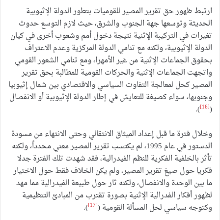
ارتبط ظهور حق تقرير المصير للقوميات بتطور الدولة الإثيوبية
الحديثة وتوسعها جهة الجنوب والشرق، حيث لازم التوسع حدوث
تغيرات في التركيبة الإثنية نتيجة دخول أمم وشعوب أخرى في كيان
الدولة الإثيوبية، ولكنه مع تنامي الدولة المركزية وعدم الاعتراف
بحقوق الجماعات الإثنية من غير الأمهرا، ومع تنامي الشعور القومي
واتجهت الجماعات الإثنية والحركات القومية للمطالبة بحق تقرير
المصير كحل لمعالجة التفاوت السياسي والاقتصادي بين شمال إثيوبيا
وجنوبها، سواء كصيغة للتعايش في إطار الدولة الإثيوبية أو الانفصال
[16]
).
(
وخلال فترة ما قبل إعداد الميثاق الانتقالي وحتى الانتهاء من مسودة
الدستور في عام 1995، لم يكتسب تقرير المصير معني محدداً، ولكنه
تأثر بالخلفية الفكرية للنظم الفيدرالية، فقد شهدت تلك الفترة جدلا
فكريا حول صيغ تقرير المصير، ولم يكن الخلاف فقط حول الاختيار
ما بين الوحدة والانفصال، ولكنه ثار حول طبيعة الفيدرالية مما مهد
لظهور أفكار الفدرالية الإثنية بصورة تقترب من المبادئ التنظيمية
[17]
وكتوجه سياسي لحل المسألة القومية (
).