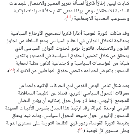
كتابات لينين إطارًاً فكريًاً لمسألة تقرير المصير والانفصال للجماعات
الساعية للاستقلال، وهي بهذا المعنى تقدم حلاً للصراعات الإثنية
[1]
وتستوعب التعددية الاجتماعية (
).
وقد شكلت الثورة القومية أطارا فكريا لتصحيح الأوضاع السياسية
ومعالجة اختلال التوازن في النظام السياسي ومنع السلطة من تجاوز
القانون والاستبداد، فالثورة تؤدي لحدوث التوازن السياسي الذي
يتحقق من خلال تضمين الحقوق السياسية في الدستور وتكوين
شبكة من المؤسسات السياسية والاجتماعية لتكون مظلة لحماية
[2]
الدستور وتفرض احترامه وتحمي حقوق المواطنين من الانتهاك (
).
وقد شكل تنامي الوعي القومي لدي الحركات الإثنية واحدا من
معوقات التحول السياسي الثوري، فضلا عن الطبيعة المحافظة
للمجتمع الإثيوبي، وهنا ثار جدل حول إمكانية أن يؤدي النضال
القومي لوحدة الدولة، وقد ارتبط هذا الجدل بغموض الأدبيات الممهدة
للدستور الإثيوبي حول طبيعة التحول السياسي، وذلك فيما يتعلق
بطبيعة الثورة القومية، ودور قوي الطليعة الثورية على مستوى الدولة
[3]
وعلي مستوى كل قومية (
).