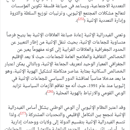
التعددية الاجتماعية، ويساعد في صياغة فلسفة تكوين المؤسسات
لتعالج مشكلات المجتمع الإثيوبي، وترتيبات توزيع السلطة والثروة
[25]
وإدارة التعددية الإثنية (
).
وتعني الفيدرالية الإثنية إعادة صياغة العلاقات الإثنية بما يتيح فرصاً
متساوية للجماعات الإثنية، بحيث تنقل الإثنية من إطار التعبير عن
الحدود الجغرافية والعلاقات القرابية إلى كونه مفهوماً يعبر عن
الخصائص الثقافية والملامح العامة للجماعات، حيث لا يعد الإقليم
الجغرافي المعيار الوحيد لتعريف الجماعة الإثنية، وبالتالي يمكن اعتبار
الخصائص السكانية بمثابة عناصر متكاملة لتشكيل الهوية الإثنية، وهو
ما يعد مدخلا مناسباً لمناقشة الدور السياسي للجماعات الإثنية في
إثيوبيا منذ عام 1991، حيث أنه مع تفاقم الأزمات السياسية تزايد
[26]
الوعي القومي والارتباط بالهوية المحلية (
).
وقد اعتبر النظام الإثيوبي أن الوعي الوطني يشكل أساس الفيدرالية
[27]
الإثنية لتجمع بين التكامل الإقليمي والتحديات المشتركة (
)، ولذا
تتسم الفيدرالية الإثنية بتقسيم الدولة إلى ولايات ووحدات إدارية
على أساس إثني، وتراعي الحدود الداخلية والتمثيل النسبي للجماعات