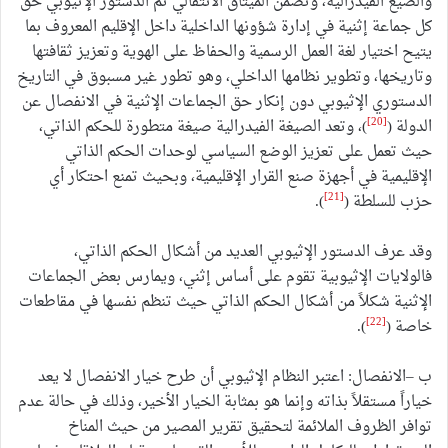
والصيغ الفيدرالية، وتضمن الميثاق الانتقالي ثم الدستور الإثيوبي حق
كل جماعة إثنية في إدارة شؤونها الداخلية داخل الإقليم المعروف بما
يتيح اختيار لغة العمل الرسمية والحفاظ على الهوية وتعزيز ثقافتها
وتاريخها، وتطوير نظامها الداخلي، وهو تطور غير مسبوق في التاريخ
الدستوري الإثيوبي دون إنكار حق الجماعات الإثنية في الانفصال عن
[20]
الدولة (
)، وتعد الصيغة الفيدرالية صيغة متطورة للحكم الذاتي،
حيث تعمل على تعزيز الوضع السياسي لوحدات الحكم الذاتي
الإقليمية في أجهزة صنع القرار الإقليمية، وبحيث تمنع احتكار أي
[21]
حزب للسلطة (
).
وقد عرف الدستور الإثيوبي العديد من أشكال الحكم الذاتي،
فالولايات الإثيوبية تقوم على أساس إثني، ويمارس بعض الجماعات
الإثنية شكلاً من أشكال الحكم الذاتي حيث تنظم نفسها في مقاطعات
[22]
خاصة (
).
ب –الانفصال: اعتبر النظام الإثيوبي أن طرح خيار الانفصال لا يعد
خياراً مستقلاً بذاته وإنما هو بمثابة الخيار الأخير، وذلك في حالة عدم
توافر الظروف الملائمة لتحقيق تقرير المصير من حيث المناخ