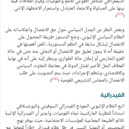
الديمقراطي للتكامل الطوعي للأمم والقوميات وقيام العلاقات فيما
بينها على المساواة والاعتماد المتبادل، واستمرار الاضطهاد الإثني
[23]
).
(
وبغض النظر عن الجدل السياسي حول حق الانفصال وانعكاساته على
النظام السياسي الإثيوبي، وضع الدستور طريقة الحصول على
الانفصال ليشكل سابقة في النظم الدستورية، تكمن أهميتها في
حقيقة أنه لا يجوز تعليق حق الانفصال أو التخلي عنه حتى في حالة
الغزو الخارجي أو إعلان حالة الطوارئ، وينظر إليه على أنه في نهاية
المطاف الحل الأخير لفشل الدولة في معاجلة التفاوت السياسي
والاقتصادي، وتنظم الإجراءات حيث يتم التصويت على طلب
[24]
الانفصال بالمجلس التشريعي للقومية (
).
الفيدرالية
اتبع النظام الإثيوبي النموذج الفيدرالي السوفيتي واليوغسلافي
استناداً للنظرية الماركسية تجاه القوميات، واعتبر أن الفيدرالية الإثنية
تلائم الطبيعة الجماعية للمؤسسات الاجتماعية، حيث يوفر نهج
التحصيص أو التمثيل النسبي في ظل نظام فيدرالي إطاراً للتعامل مع