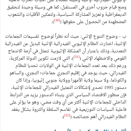
الإثيوبي الفيدرالية الإثنية وسيلة للقضاء على أسباب الحرب الأهلية
ومنع قيام حروب أخرى في المستقبل، كما هي وسيلة وحيدة لتحقيق
الديمقراطية وتعزيز المشاركة السياسية، ولتمكين الأقليات والشعوب
[30]
المضطهدة من الحصول على حقوقها (
).
ب – وضوح التنوع الإثني: حيث أنه نظراً لوضوح تقسيمات الجماعات
الإثنية، اختارت النظام الإثيوبي الفيدرالية الإثنية كبديل عن الفيدرالية
التعددية، وذلك باعتبار أن المشكلة الإثيوبية تتمثل في أزمة الاندماج
[31]
القومي والاضطهاد الإثني (
)، التي لازمت تكوين الدولة المركزية،
ورغم ذلك يعد تعدد الجماعات الإثنية في الولايات تحديا للنظام
الفيدرالي، حيث يوجد في إقليم التجري جماعات؛ التجري، والساهو
والكوناما، ولا سيما ولاية الأمهرا وولاية جنوبي إثيوبيا، وإذا كان
دستور 1995 تصدى لإشكالات التمثيل الفيدرالي للجماعات الإثنية،
فإن منظور الاقتصاد السياسي الذي يتبناه الدستور يزيد من الترابط
الداخلي للجماعات الإثنية أكثر من أي وقت مضي، وهو ما يؤثر على
فاعلية السياسات التوزيعية في تقاسم السلطة والثروة بشكل يفقد
[32]
النظام الفيدرالي أهم خصائصه (
).