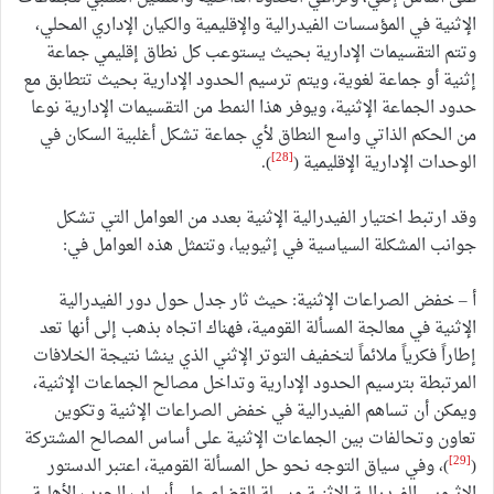
الإثنية في المؤسسات الفيدرالية والإقليمية والكيان الإداري المحلي،
وتتم التقسيمات الإدارية بحيث يستوعب كل نطاق إقليمي جماعة
إثنية أو جماعة لغوية، ويتم ترسيم الحدود الإدارية بحيث تتطابق مع
حدود الجماعة الإثنية، ويوفر هذا النمط من التقسيمات الإدارية نوعا
من الحكم الذاتي واسع النطاق لأي جماعة تشكل أغلبية السكان في
[28]
الوحدات الإدارية الإقليمية (
).
وقد ارتبط اختيار الفيدرالية الإثنية بعدد من العوامل التي تشكل
جوانب المشكلة السياسية في إثيوبيا، وتتمثل هذه العوامل في:
أ – خفض الصراعات الإثنية: حيث ثار جدل حول دور الفيدرالية
الإثنية في معالجة المسألة القومية، فهناك اتجاه بذهب إلى أنها تعد
إطاراً فكرياً ملائماً لتخفيف التوتر الإثني الذي ينشا نتيجة الخلافات
المرتبطة بترسيم الحدود الإدارية وتداخل مصالح الجماعات الإثنية،
ويمكن أن تساهم الفيدرالية في خفض الصراعات الإثنية وتكوين
تعاون وتحالفات بين الجماعات الإثنية على أساس المصالح المشتركة
[29]
(
)، وفي سياق التوجه نحو حل المسألة القومية، اعتبر الدستور