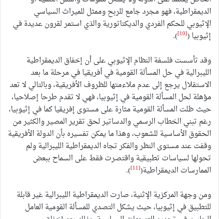
الديمقراطية، فهو مجرد جامع للربح وممثل للميراث السياسي
الإثيوبي للحكم الفردي والديكتاتورية والذي استمر لقرون عديدة في
[10]
إثيوبيا (
).
وقد تأسست فلسفة النظام الإثيوبي على أن إخفاق الديمقراطية
الليبرالية في حل المسألة القومية في أفريقيا في مرحلة ما بعد
الاستقلال يرجع إلى عدم ملاءمتها للظروف الأفريقية، وبالتالي لا تعد
مؤهلة لحل المسألة القومية في إثيوبيا، فهي لا تقدم طرحا إصلاحيا،
حيث ظلت المسألة القومية مثارة على مستوى إفريقيا كما في إثيوبيا،
رغم تبني الخطاب الرسمي والدساتير لحق تقرير المصير والكثير من
الحقوق الأساسية للشعوب، وهذا ما يمكن تفسيره بأن الدولة الأفريقية
وقفت عند مستوى النظر والفكر تجاه الديمقراطية الليبرالية ولم
تحولها لسياسات تطبيقية واقتصرت فقط على السماح ببعض
[11]
الممارسات الديمقراطية(
).
ومن وجهة المركزية الإثنية، صارت الديمقراطية الليبرالية غير قابلة
للتطبيق في إثيوبيا، حيث يشكل التصدي للمسألة القومية العامل