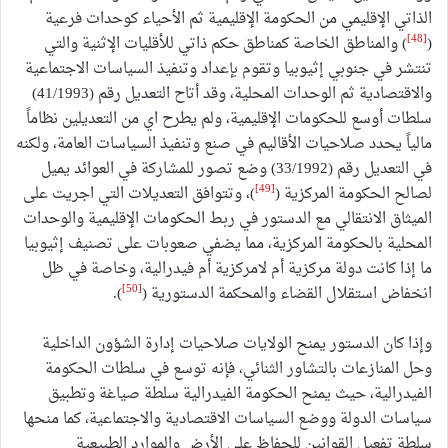
الذاتي الإقليمي من الحكومة الإقليمية ثم الأحياء كوحدات فرعية
[48]
(
) والمناطق الخاصة كمناطق حكم ذاتي للأقليات الإثنية والتي
تنتشر في جنوبي إثيوبيا وتقوم بإعداد وتنفيذ السياسات الاجتماعية
والاقتصادية ثم الوحدات المحلية، وقد أتاح التعديل رقم (41/1993)
سلطات أوسع للحكومات الإقليمية، ولم يطرح اي من التعديلين نظاماً
مالياً يحدد صلاحيات الأقاليم في صنع وتنفيذ السياسات العامة، ولكنه
في التعديل رقم (33/1992) وضع تصور للمشاركة في العوائد يميل
[49]
لصالح الحكومة المركزية (
)، وتتوافق التعديلات التي اجريت على
الميثاق الانتقالي مع الدستور في ربط الحكومات الإقليمية والوحدات
المحلية بالحكومة المركزية، مما يضفي صعوبات على تصنيف إثيوبيا
ما إذا كانت دولة مركزية أم لامركزية أم فيدرالية، وخاصة في ظل
[50]
انخفاض استقلال القضاء والمحكمة الدستورية (
).
وإذا كان الدستور يمنح الولايات صلاحيات إدارة الشؤون الداخلية
وحل المنازعات بالتشاور الثنائي، فإنه توسع في سلطات الحكومة
الفيدرالية، حيث يمنح الحكومة الفيدرالية سلطة صياغة وتطبيق
سياسات الدولة ووضع السياسات الاقتصادية والاجتماعية، كما منحها
سلطة تفعيل القوانين للحفاظ على الأرض والموارد الطبيعية