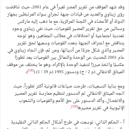
وقد شهد الموقف من تقرير المصر تغيراً في عام 2001، حيث تناقضت
رؤى زيناوي والعديد من قيادات جبهة تجراي سواء المرتبطين بجهاز
الدولة أو الأعضاء في اللجنة المركزية، مع ما ذهب إليه ماركس
وستالين من حق تقرير المصير للقوميات، حيث نفي زيناوي وجود
تعددية اجتماعية أو اختلافات في مطالب الجماهير، وهو توجه
يتناقض مع اعتراف الجبهة بتعدد القوميات وسعيها لحق تقرير
المصير والذي شكل جزءًا من أدبياتها، ومن ثم، فإن اتجاه زيناوي في
عام 2001 للحديث عن الوحدة والتماثل بين القوميات يعد تطورًا
عكسيًا واتخذ مبررًا لتنفيذ الوحدة بالإكراه، وهو ما يختلف عن موقف
[18]
الميثاق الانتقالي (م 2 / ح) ودستور 1995 (م 39 / 1) (
).
ومع بداية التسعينات، طرحت صياغات قانونية أكثر تطوراً، حيث
اتجه الميثاق الانتقالي ثم الدستور لتنظيم ممارسة تقرير المصير
والانفصال، وأكد الدستور على حق الأمم والقوميات والشعوب
[19]
الإثيوبية في تقرير مصيرها
.
أ – الحكم الذاتي: توسعت في طرح أشكال الحكم الذاتي التقليدية