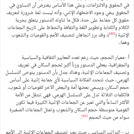
في الحقوق والالتزامات، وعلي هذا الأساس يفترض أن التساوي في
الحقوق ينفي وجود الاضطهاد الإثني، وأنه ليست ثمة ضرورة لتعريف
حقوق كل جماعة على حدة، فكل ما تناوله الدستور يتعلق بحرية
الكلام والكتابة وتطوير اللغة والثقافة والحفاظ على تاريخ الجماعات
[40]
الإثنية (
)، وقد برز اتجاهان لتصنيف الأمم والقوميات والشعوب
وهما:ـ
أ –معيار الحجم، حيث رغم تعدد المعايير الثقافية والسياسية
والجغرافية، يعطي الدستور وزناً أكبر لحجم السكان في تعريف
وتصنيف الجماعات الإثنية، وهناك جدل بأن الدستور يتوخى التسلسل
الهرمي، حيث تتحدد المكانة السياسية لأي جماعة إثنية على أساس
حجم السكان، ويسمي بعضها أمة والبعض الآخر كقوميات أو شعوب،
فالكلمات الثلاثة تدل على التسلسل الهرمي، فهي تنتقل من الأمة
الأكثر اتساعاً والتي تعبر عن الجماعات الإثنية الكبيرة فيما تكون
القومية متوسطة حجم السكان والشعوب وتمثل الجماعات الصغيرة
[41]
سواء من حيث الحجم
.
ب – التراتب السياسي، حيث يعبر تصنيف الجماعات الإثنية إلى الأمم