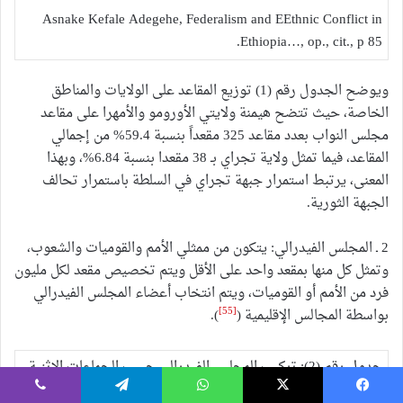
Asnake Kefale Adegehe, Federalism and EEthnic Conflict in
Ethiopia…, op., cit., p 85.
ويوضح الجدول رقم (1) توزيع المقاعد على الولايات والمناطق
الخاصة، حيث تتضح هيمنة ولايتي الأورومو والأمهرا على مقاعد
مجلس النواب بعدد مقاعد 325 مقعداً بنسبة 59.4% من إجمالي
المقاعد، فيما تمثل ولاية تجراي بـ 38 مقعدا بنسبة 6.84%، وبهذا
المعنى، يرتبط استمرار جبهة تجراي في السلطة باستمرار تحالف
الجبهة الثورية.
2 ـ المجلس الفيدرالي: يتكون من ممثلي الأمم والقوميات والشعوب،
وتمثل كل منها بمقعد واحد على الأقل ويتم تخصيص مقعد لكل مليون
فرد من الأمم أو القوميات، ويتم انتخاب أعضاء المجلس الفيدرالي
[55]
بواسطة المجالس الإقليمية (
).
جدول رقم (2): تركيب المجلس الفيدرالي حسب الجماعات الإثنية.
عدد
يسبوك
‫X
واتساب
تيلقرام
ڤايبر