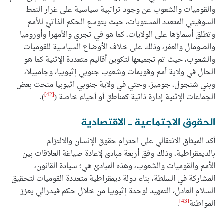
والقوميات والشعوب عن وجود تراتبية سياسية على غرار النمط
السوفيتي المتعدد المستويات، حيث يتوسع الحكم الذاتيً للأمم
وتطلق أسماؤها على الولايات، كما هو في تجري والأمهرا وأوروميا
والصومال والعفر، وذلك على خلاف الأوضاع السياسية للقوميات
والشعوب، حيث تم تجميعها لتكوين أقاليم متعددة الإثنية كما هو
الحال في ولاية أمم وقويمات وشعوب جنوبي إثيوبيا، وجامبيلا،
وبني شنجول، جوميز، وحتي في ولاية جنوبي اثيوبيا منحت بعض
[42]
الجماعات الإثنية إدارة ذاتية كمناطق أو أحياء خاصة (
).
الحقوق الاجتماعية ـ الاقتصادية
أكد الميثاق الانتقالي على احترام حقوق الإنسان والالتزام
بالديمقراطية، وذلك وفق أربعة مبادئ لإعادة صياغة العلاقات بين
الأمم والقوميات والشعوب، وهذه المبادئ هي؛ سيادة القانون،
المشاركة في السلطة، بناء دولة ديمقراطية متعددة القوميات لتحقيق
السلام العادل، التمهيد لوحدة إثيوبيا من خلال حكم فيدرالي يعزز
[43]
المواطنة
.