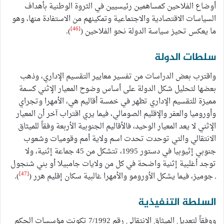
أوضاع الفلاحين كمساهمين رئيسيين في الثروة الوطنية بأهداف
السياسات الاقتصادية والاجتماعية وتمكينهم من الاستفادة منها، وهو
[46]
ما يعكس تحيز سياسة الدولة نحو الفلاحين (
).
سلطات الدولة
واقترب بعض الدراسات من تفسير معايير التقسيم الإداري، وذهب
بعضها لتحليل شكل الدولة على أساس وضوح المعيار الإثني كسمة
مميزة للتقسيم الإداري تظهر في خمسة أقاليم هي، الأمهرا وتجراي
وأوروميا والعفر والإقليم الصومالي، فيما يري اقتراب آخر أن المعيار
الإثني لا يعد المعيار الوحيد، فالأقاليم الجنوبية الأربعة وفقاً للميثاق
الانتقالي والتي توحدت تحدت اسم ولاية أمم وقوميات وشعوب
جنوبي إثيوبيا في دستور 1995، تتشكل من 45 جماعة إثنية، ولا
توجد أغلبية إثنية واضحة في كل من ولايات جامبيلا أو بني شنجول
[47]
ـ جوميز، فيما يشكل الأورومو والأمهرا غالبية سكان إقليم هرر (
).
السلطة التنفيذية
ووفقاً لتعديل الميثاق الانتقالي رقم 7/1992 تكونت مؤسسات الحكم