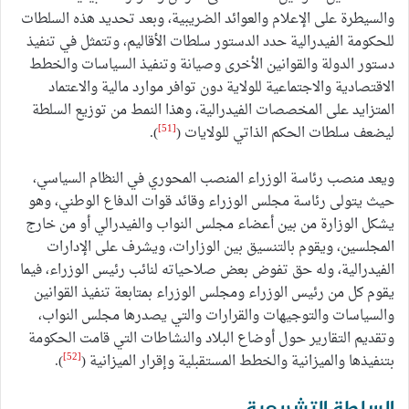
والسيطرة على الإعلام والعوائد الضريبية، وبعد تحديد هذه السلطات
للحكومة الفيدرالية حدد الدستور سلطات الأقاليم، وتتمثل في تنفيذ
دستور الدولة والقوانين الأخرى وصيانة وتنفيذ السياسات والخطط
الاقتصادية والاجتماعية للولاية دون توافر موارد مالية والاعتماد
المتزايد على المخصصات الفيدرالية، وهذا النمط من توزيع السلطة
[51]
ليضعف سلطات الحكم الذاتي للولايات (
).
ويعد منصب رئاسة الوزراء المنصب المحوري في النظام السياسي،
حيث يتولى رئاسة مجلس الوزراء وقائد قوات الدفاع الوطني، وهو
يشكل الوزارة من بين أعضاء مجلس النواب والفيدرالي أو من خارج
المجلسين، ويقوم بالتنسيق بين الوزارات، ويشرف على الإدارات
الفيدرالية، وله حق تفوض بعض صلاحياته لنائب رئيس الوزراء، فيما
يقوم كل من رئيس الوزراء ومجلس الوزراء بمتابعة تنفيذ القوانين
والسياسات والتوجيهات والقرارات والتي يصدرها مجلس النواب،
وتقديم التقارير حول أوضاع البلاد والنشاطات التي قامت الحكومة
[52]
بتنفيذها والميزانية والخطط المستقبلية وإقرار الميزانية (
).