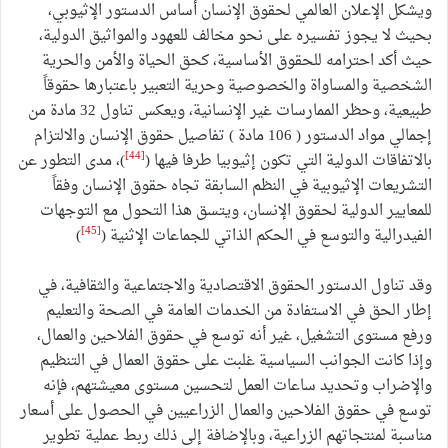
ويشكل الإعلان العالمي لحقوق الإنسان أساس الدستور الإثيوبي،
بحيث لا يجوز تفسيره على نحو مخالف للعهود والمواثيق الدولية،
حيث أكد احترامه للحقوق الأساسية، كحق الحياة والأمن والحرية
الشخصية والمساواة والخصوصية وحرية التعبير باعتبارها حقوقاً
طبيعية، وحظر الممارسات غير الإنسانية، ويعكس تناول 32 مادة من
إجمالي مواد الدستور ( 106 مادة ) تفاصيل حقوق الإنسان والالتزام
[44]
بالاتفاقات الدولية التي تكون إثيوبيا طرفا فيها (
)، مدى التطور عن
التشريعات الإثيوبية في النظم السابقة تجاه حقوق الإنسان وفقاً
للمعايير الدولية لحقوق الإنسان، ويتسق هذا التحول مع التوجهات
[45]
الفيدرالية والتوسع في الحكم الذاتي للجماعات الإثنية (
)
وقد تناول الدستور الحقوق الاقتصادية والاجتماعية والثقافية، في
إطار الحق في الاستفادة من الخدمات العامة في الصحة والتعليم
ورفع مستوى التشغيل، غير أنه توسع في حقوق الفلاحين والعمال،
وإذا كانت الجوانب السياسية غلبت على حقوق العمال في التنظيم
والإضراب وتحديد ساعات العمل لتحسين مستوى معيشتهم، فإنه
توسع في حقوق الفلاحين والعمال الزراعيين في الحصول على أسعار
مناسبة لمنتجاتهم الزراعية، وبالإضافة إلى ذلك ربط عملية تطوير