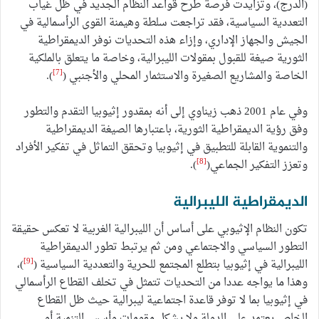
(الدرج)، وتزايدت فرصة طرح قواعد النظام الجديد في ظل غياب
التعددية السياسية، فقد تراجعت سلطة وهيمنة القوى الرأسمالية في
الجيش والجهاز الإداري، وإزاء هذه التحديات نوفر الديمقراطية
الثورية صيغة للقبول بمقولات الليبرالية، وخاصة ما يتعلق بالملكية
[7]
الخاصة والمشاريع الصغيرة والاستثمار المحلي والأجنبي (
).
وفي عام 2001 ذهب زيناوي إلى أنه بمقدور إثيوبيا التقدم والتطور
وفق رؤية الديمقراطية الثورية، باعتبارها الصيغة الديمقراطية
والتنموية القابلة للتطبيق في إثيوبيا وتحقق التماثل في تفكير الأفراد
[8]
وتعزز التفكير الجماعي(
).
الديمقراطية الليبرالية
تكون النظام الإثيوبي على أساس أن الليبرالية الغربية لا تعكس حقيقة
التطور السياسي والاجتماعي ومن ثم يرتبط تطور الديمقراطية
[9]
الليبرالية في إثيوبيا بتطلع المجتمع للحرية والتعددية السياسية (
)،
وهذا ما يواجه عددا من التحديات تتمثل في تخلف القطاع الرأسمالي
في إثيوبيا بما لا توفر قاعدة اجتماعية ليبرالية حيث ظل القطاع
الخاص يعتمد على الدولة ولا يشكل مقومات وأسس التنمية أو