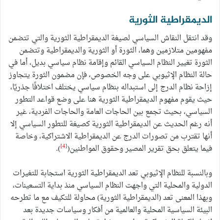
الديمقراطية الثورية
وقد انتقل النقاش السياسي لصيغة الديمقراطية الثورية والتي تتضمن
مفهومين متلازمين وهما، الثورة أو الثورية والديمقراطية وتتضمن
الثورة تغيير النظام السياسي القائم وإقامة نظام سياسي بديل، أما في
حالة النظام الإثيوبي على وجه الخصوص، فإن مضمون الثورة يتجاوز
إزاحة نظام الدرج إلى استبداله بنظام سياسي يختلف اختلافًا جذريًا،
حيث يقوم مفهوم الديمقراطية الثورية هنا على وضع قواعد التطور
السياسي، بحيث تجمع بين الحاجات العامة والحاجات الفردية، غير
أنه رغم الحديث عن الديمقراطية الثورية كصيغة للتطور السياسي إلا
أنها تقترب من تصورات الدرج عن الديمقراطية الاشتراكية، وخاصة
[4]
فيما يتعلق بحق تقرير المصير وحقوق المواطنين(
).
وبالنسبة للنظام الإثيوبي تعد الديمقراطية الثورية استجابة للتغيرات
الدولية والمحلية التي واجهت النظام السياسي منذ بداية التسعينات،
وبهذا المعنى تعد (الديمقراطية الثورية) محاولة للتكيف مع ما تطرحه
البيئة السياسية المحلية والعالمية من أفكار وسياسات جديدة بعد