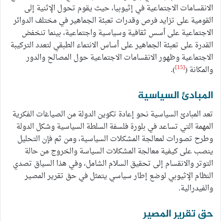
الانقسامات الاجتماعية في إثيوبيا، حيث يقوم تحول الإثنية إلى
القومية على تزايد فرص وقدرات تعبئة الجماهير في مختلف الدوائر
الاجتماعية على أسس ثقافية وسياسية واجتماعية، بينما تنخفض
القدرة على تعبئة الجماهير على أساس الانتماء الطبقي لتعدد التركيبة
الاجتماعية وظهور الانقسامات الاجتماعية حول المصالح والدور
[15]
والمكانة (
).
المبادئ السياسية
تعد المبادئ السياسية نحو إعادة تكوين الدولة من الصياغات الفكرية
المهمة التي تساعد في بلورة فلسفة السلطة السياسية وشكل الدولة
وطرح تصورات لمعالجة المشكلات السياسية، ومن ثم فإن التحليل
ينصب على كيفية معالجة المشكلات السياسة والخروج من حالة
التوتر والانقسام إلى تحقيق السلام الشامل، وفي هذا السياق تصدي
النظام الإثيوبي لوضع إطار سياسي يتمثل في حق تقرير المصير
والفيدرالية.
حق تقرير المصير