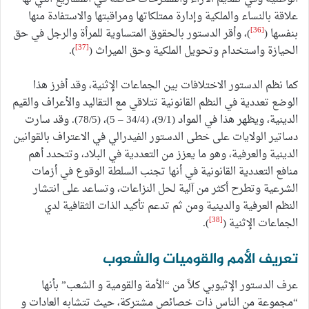
علاقة بالنساء والملكية وإدارة ممتلكاتها ومراقبتها والاستفادة منها
[36]
بنفسها (
)، وأقر الدستور بالحقوق المتساوية للمرأة والرجل في حق
[37]
الحيازة واستخدام وتحويل الملكية وحق الميراث (
).
كما نظم الدستور الاختلافات بين الجماعات الإثنية، وقد أفرز هذا
الوضع تعددية في النظم القانونية تتلاقي مع التقاليد والأعراف والقيم
الدينية، ويظهر هذا في المواد (9/1)، (34/4 – 5)، (78/5). وقد سارت
دساتير الولايات على خطى الدستور الفيدرالي في الاعتراف بالقوانين
الدينية والعرفية، وهو ما يعزز من التعددية في البلاد، وتتحدد أهم
منافع التعددية القانونية في أنها تجنب السلطة الوقوع في أزمات
الشرعية وتطرح أكثر من آلية لحل النزاعات، وتساعد على انتشار
النظم العرفية والدينية ومن ثم تدعم تأكيد الذات الثقافية لدي
[38]
الجماعات الإثنية (
).
تعريف الأمم والقوميات والشعوب
عرف الدستور الإثيوبي كلاً من “الأمة والقومية و الشعب” بأنها
“مجموعة من الناس ذات خصائص مشتركة، حيث تتشابه العادات و