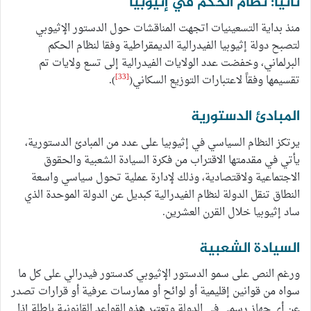
ثانيا: نظام الحكم في إثيوبيا
منذ بداية التسعينيات اتجهت المناقشات حول الدستور الإثيوبي
لتصبح دولة إثيوبيا الفيدرالية الديمقراطية وفقا لنظام الحكم
البرلماني، وخفضت عدد الولايات الفيدرالية إلى تسع ولايات تم
[33]
تقسيمها وفقاً لاعتبارات التوزيع السكاني(
).
المبادئ الدستورية
يرتكز النظام السياسي في إثيوبيا على عدد من المبادئ الدستورية،
يأتي في مقدمتها الاقتراب من فكرة السيادة الشعبية والحقوق
الاجتماعية ولاقتصادية، وذلك لإدارة عملية تحول سياسي واسعة
النطاق تنقل الدولة لنظام الفيدرالية كبديل عن الدولة الموحدة الذي
ساد إثيوبيا خلال القرن العشرين.
السيادة الشعبية
ورغم النص على سمو الدستور الإثيوبي كدستور فيدرالي على كل ما
سواه من قوانين إقليمية أو لوائح أو ممارسات عرفية أو قرارات تصدر
عن أي جهاز رسمي في الدولة وتعتبر هذه القواعد القانونية باطلة إذا