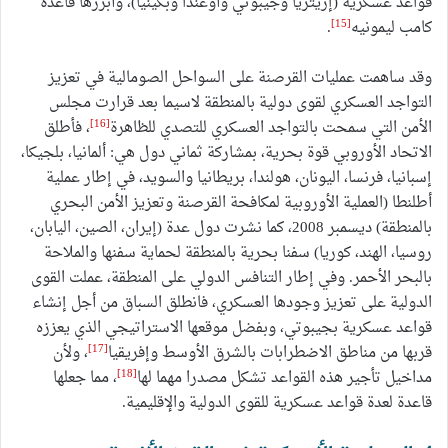
قواعد عسكرية (إريتريا وجيبوتي وأوغندا وبكينيا)، وأبرزها قاعدة
[15]
كامب ليمونيه
.
وقد ساهمت عمليات القرصنة على السواحل الصومالية في تعزيز
التواجد العسكري لقوى دولية بالمنطقة لاسيما بعد قرارت مجلس
[16]
الأمن التي سمحت بالتواجد العسكري للتصدي للظاهرة
، فأطلق
الاتحاد الأوروبي قوة بحرية، بمشاركة ثماني دول هي: ألمانيا، بلجيكا،
إسبانيا، فرنسا، اليونان، هولندا، بريطانيا والسويد، في إطار عملية
أطلنطا (العملية الأوروبية لمكافحة القرصنة وتعزيز الأمن البحري
بالمنطقة) ديسمبر 2008، كما نشرت دول عدة (إيران، الصين، اليابان،
روسيا، الهند، كوريا) سفنا بحرية بالمنطقة لحماية سفنها والملاحة
بالبحر الأحمر. وفي إطار التنافس الدولي على المنطقة، عملت القوى
الدولية على تعزيز وجودها العسكري، فانطلق السباق من أجل إنشاء
قواعد عسكرية بجيبوتي، وبفضل موقعها الاستراتيجي الذي يعززه
[17]
قربها من مناطق الاضطرابات بالشرق الأوسط وإفريقيا
، ولأن
[18]
مداخيل تأجير هذه القواعد تشكل مصدرا مهما لها
، مما جعلها
قاعدة لعدة قواعد عسكرية للقوى الدولية والإقليمية.