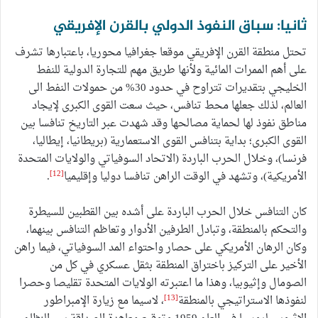
ثانيا: سباق النفوذ الدولي بالقرن الإفريقي
تحتل منطقة القرن الإفريقي موقعا جغرافيا محوريا، باعتبارها تشرف
على أهم الممرات المائية ولأنها طريق مهم للتجارة الدولية للنفط
الخليجي بتقديرات تتراوح في حدود 30% من حمولات النفط الى
العالم، لذلك جعلها محط تنافس، حيث سعت القوى الكبرى لإيجاد
مناطق نفوذ لها لحماية مصالحها وقد شهدت عبر التاريخ تنافسا بين
القوى الكبرى؛ بداية بتنافس القوى الاستعمارية (بريطانيا، إيطاليا،
فرنسا)، وخلال الحرب الباردة (الاتحاد السوفياتي والولايات المتحدة
[12]
الأمريكية)، وتشهد في الوقت الراهن تنافسا دوليا وإقليميا
.
كان التنافس خلال الحرب الباردة على أشده بين القطبين للسيطرة
والتحكم بالمنطقة، وتبادل الطرفين الأدوار وتعاظم التنافس بينهما،
وكان الرهان الأمريكي على حصار واحتواء المد السوفياتي، فيما راهن
الأخير على التركيز باختراق المنطقة بثقل عسكري في كل من
الصومال وإثيوبيا، وهذا ما اعتبرته الولايات المتحدة تقليصا وحصرا
[13]
لنفوذها الاستراتيجي بالمنطقة
، لاسيما مع زيارة الإمبراطور