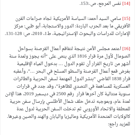
[14]
نفس المرجع، ص.:153.
[15]
سامي السيد أحمد: السياسة الأمريكية تجاه صراعات القرن
الأفريقي ما بعد الحرب الباردة: الدور والاستجابة، أبو ظبي: مركز
الإمارات للدراسات والبحوث الإستراتيجية، ط1، 2010، ص: 128-131.
[16]
اعتمد مجلس الأمن نتيجة لتفاقم أعمال القرصنة بسواحل
الصومال لأول مرة قرار 1816 الذي ينص على “أنه يجوز ولمدة سنة
أشهر من تاريخ القرار أن تقوم الدول … بدخول المياه الإقليمية
بغرض قمع أعمال القرصنة والسطو المسلح في البحر …”، وأعقبه
قرار 1838 القاضي “بنشر الدول المهتمة لسفن الحربية والطائرات
العسكرية للمساهمة في التصدي للظاهرة”، وقد جدد في قرارات
سنوية متتالية كان آخرها قرار رقم 2500 في ديسمبر 2019، هذا الإذن
لمدة عام، وبموجبه تدخل حلف شمال الأطلسي بإرسال سفن حربية
للمنطقة والاتحاد الأوروبي ثم تدخلت السفن الحربية لدول عدة
كالولايات المتحدة الأمريكية وماليزيا واليابان والهند والصين وغيرها.
للمزيد راجع: