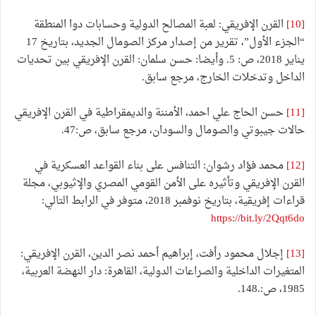
[10]
القرن الإفريقي: لعبة المصالح الدولية وحسابات دوا المنطقة
“الجزء الأول”، تقرير من إصدار مركز الصومال الجديد، بتاريخ 17
يناير 2018، ص: 5. وأيضا: حسن سلمان: القرن الإفريقي بين تحديات
الداخل وتدخلات الخارج، مرجع سابق.
[11]
حسن الحاج علي احمد، الأمننة والديمقراطية في القرن الإفريقي
حالات جيبوتي والصومال والسودان، مرجع سابق، ص:47.
[12]
محمد فؤاد رشوان: التنافس على بناء القواعد العسكرية في
القرن الإفريقي وتأثيره على الأمن القومي المصري والإثيوبي، مجلة
قراءات إفريقية، بتاريخ نوفمبر 2018، متوفر في الرابط التالي:
https://bit.ly/2Qqt6do
[13]
إجلال محمود رأفت، إبراهيم أحمد نصر الدين، القرن الإفريقي:
المتغيرات الداخلية والصراعات الدولية، القاهرة: دار النهضة العربية،
1985، ص:.148.