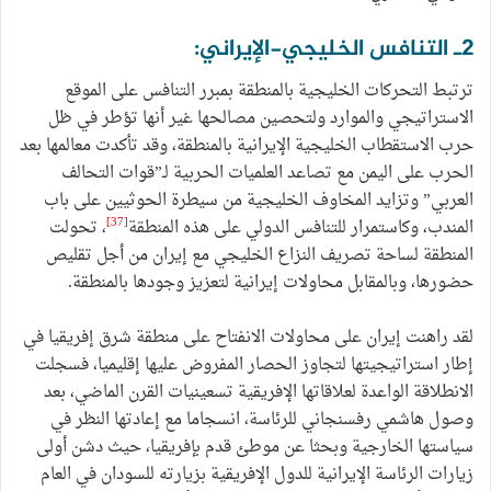
2ـ التنافس الخليجي-الإيراني:
ترتبط التحركات الخليجية بالمنطقة بمبرر التنافس على الموقع
الاستراتيجي والموارد ولتحصين مصالحها غير أنها تؤطر في ظل
حرب الاستقطاب الخليجية الإيرانية بالمنطقة، وقد تأكدت معالمها بعد
الحرب على اليمن مع تصاعد العلميات الحربية لـ”قوات التحالف
العربي” وتزايد المخاوف الخليجية من سيطرة الحوثيين على باب
[37]
المندب، وكاستمرار للتنافس الدولي على هذه المنطقة
، تحولت
المنطقة لساحة تصريف النزاع الخليجي مع إيران من أجل تقليص
حضورها، وبالمقابل محاولات إيرانية لتعزيز وجودها بالمنطقة.
لقد راهنت إيران على محاولات الانفتاح على منطقة شرق إفريقيا في
إطار استراتيجيتها لتجاوز الحصار المفروض عليها إقليميا، فسجلت
الانطلاقة الواعدة لعلاقاتها الإفريقية تسعينيات القرن الماضي، بعد
وصول هاشمي رفسنجاني للرئاسة، انسجاما مع إعادتها النظر في
سياستها الخارجية وبحثا عن موطئ قدم بإفريقيا، حيث دشن أولى
زيارات الرئاسة الإيرانية للدول الإفريقية بزيارته للسودان في العام