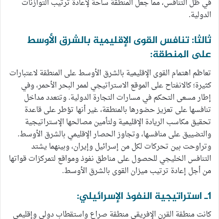
في ظل التنافس، مما جعل المنطقة ساحة لإعادة ترتيب التوازنات
الدولية.
ثالثا: تنافس القوى الإقليمية بالشرق الأوسط
على المنطقة:
تعاظم اهتمام القوى الإقليمية بالشرق الأوسط على المنطقة لاعتبارات
كثيرة؛ كالانفتاح على الموقع الاستراتيجي لممر البحر الأحمر، وفي
إطار مسعى التحكم في مسارات التجارة الدولية. وتتعدد مداخل
تنافسها على تعزيز حضورها بالمنطقة، غير أنها تؤطر على قاعدة
تحقيق مكاسب الريادة الإقليمية ولتأمين مصالحها الإستراتيجية
والتضييق على منافسها، وتجاوز الحصار الإقليمي بالشرق الأوسط.
وتراوحت بين تحركات لكل من إسرائيل وإيران، وبينهما يشتد
التنافس الخليجي للحصول على مناطق نفوذ ومواقع لتمركزات قواتها
من أجل إعادة ترتيب ميزان القوى بالشرق الأوسط.
1ـ استراتيجية النفوذ الإسرائيلي:
كانت منطقة القرن الإفريقي منطقة صراع واستقطاب دولي وإقليمي