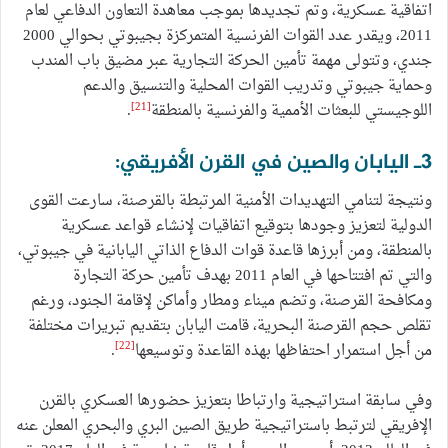
اتفاقية عسكرية، وتم تجديدها بموجب معاهدة التعاون الدفاعي لعام
2011، ويقدر عدد القوات الفرنسية المتمركزة بجيبوتي بحوالي 2000
جندي، وتتولى مهمة تأمين الحركة التجارية عبر مضيق باب المندب
وحماية جيبوتي وتدريب القوات المحلية والتنسيق والدعم
[21]
اللوجيستي للبعثات الأممية والفرنسية بالمنطقة
.
3ـ اليابان والصين في القرن الأفريقي:
ونتيجة لتنامي التهديدات الأمنية المرتبطة بالقرصنة، سارعت القوى
الدولية لتعزيز وجودها بتوقيع اتفاقيات لإنشاء قواعد عسكرية
بالمنطقة، ومن أبرزها قاعدة قوات الدفاع الذاتي اليابانية في جيبوتي،
والتي تم افتتاحها في العام 2011 بهدف تأمين حركة التجارة
ومكافحة القرصنة، وتضم ميناء ومطار وأماكن لإقامة الجنود، ورغم
تقلص حجم القرصنة البحرية، قامت اليابان بتقديم تبريرات مختلفة
[22]
من أجل استمرار احتفاظها بهذه القاعدة وتوسيعها
.
وفي سابقة استراتيجية وارتباطا بتعزيز حضورها العسكري بالقرن
الإفريقي لترتبط باستراتيجية طريق الصين البري والبحري المعلن عنه