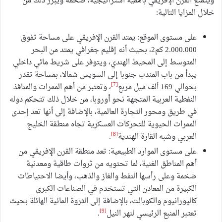
ويتمتع القرن الإفريقي بأهمية استراتيجية، ضخمة ويبرز ذلك من
خلال المزايا التالية:
على مستوى الموقع: يمتد القرن الإفريقي على مساحة تفوق
2.000.000 كم2، بحيث أنه إقليم جغرافي يمتد من البحر
المتوسط إلى المحيط الهندي، ويتوفر على شريط مائي داخلي
يبدأ من باب المندب جنوبا إلى السويس شمالا، بمساحة تقدر
[7]
بحوالي 169 ألف ميل مربع
، وتعتبر من أهم الممرات والمنافذ
النفطية العربية المتجهة نحو أوروبا، من خلال ذلك تتحكم دوله
في طريق ومحور التجارة العالمية، بالإضافة إلى أنها تعد إحدى
الممرات الحيوية للتحركات العسكرية تجاه منطقة الخليج
[8]
العربي وشبه القارة الهندية
.
على مستوى الموارد الطبيعية: تعد منطقة القرن الإفريقي من
أهم المناطق الغنية، لما تحتويه من ثروات طاقية ومعدنية
ضخمة وعلى رأسها النفط والغاز والذهب، وأيضا الاحتياطات
الكبيرة من المعادن التي تستخدم في الصناعات الكبرى
كاليورانيوم والكوبالت، بالإضافة إلى الثروة المائية الهائلة بحيث
[9]
تعتبر المنبع الرئيسي لنهر النيل
.