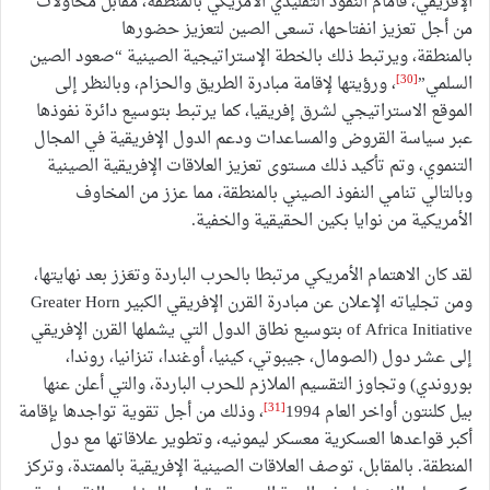
الإفريقي، فأمام النفوذ التقليدي الأمريكي بالمنطقة، مقابل محاولات
من أجل تعزيز انفتاحها، تسعى الصين لتعزيز حضورها
بالمنطقة، ويرتبط ذلك بالخطة الإستراتيجية الصينية “صعود الصين
[30]
السلمي”
، ورؤيتها لإقامة مبادرة الطريق والحزام، وبالنظر إلى
الموقع الاستراتيجي لشرق إفريقيا، كما يرتبط بتوسيع دائرة نفوذها
عبر سياسة القروض والمساعدات ودعم الدول الإفريقية في المجال
التنموي، وتم تأكيد ذلك مستوى تعزيز العلاقات الإفريقية الصينية
وبالتالي تنامي النفوذ الصيني بالمنطقة، مما عزز من المخاوف
الأمريكية من نوايا بكين الحقيقية والخفية.
لقد كان الاهتمام الأمريكي مرتبطا بالحرب الباردة وتعَزز بعد نهايتها،
ومن تجلياته الإعلان عن مبادرة القرن الإفريقي الكبير Greater Horn
of Africa Initiative بتوسيع نطاق الدول التي يشملها القرن الإفريقي
إلى عشر دول (الصومال، جيبوتي، كينيا، أوغندا، تنزانيا، روندا،
بوروندي) وتجاوز التقسيم الملازم للحرب الباردة، والتي أعلن عنها
[31]
بيل كلنتون أواخر العام 1994
، وذلك من أجل تقوية تواجدها بإقامة
أكبر قواعدها العسكرية معسكر ليمونيه، وتطوير علاقاتها مع دول
المنطقة. بالمقابل، توصف العلاقات الصينية الإفريقية بالممتدة، وتركز