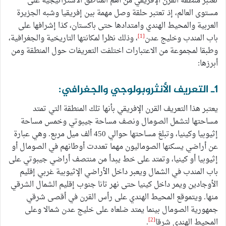
تعتبر منطقة القرن الإفريقي من أهم المناطق الاستراتيجية على
مستوى العالم، إذ تعتبر حلقة وصل مهمة بين إفريقيا وشبه الجزيرة
العربية والمحيط الهندي وامتدادها حتى باكستان، كذا إشرافها على
[1]
باب المندب وخليج عدن
، وذلك نظرا لمكانتها التاريخية والجغرافية،
وطبقا لمجموعة من الاعتبارات اختلفت التعريفات حول المنطقة ومن
أبرزها:
1ـ التعريف الأنثروبولوجي والجغرافي:
يعتبر هذا التعريف القرن الإفريقي بأنها تلك المنطقة التي تمتد
مساحتها لتشمل الصومال ونصف مساحة جيبوتي وخمس مساحة
إثيوبيا وكينيا، وتبلغ مساحتها حوالي 450 ألف ميل مربع. وهي عبارة
عن أراضي يسكنها الصوماليون مهما تعددت أوطانهم في الصومال أو
إثيوبيا أو كينيا، وتمتد على خط يبدأ من منتصف أراضي جيبوتي على
باب المندب في الشمال ويعبر داخل الأراضي الإثيوبية غربي إقليم
الأوجادين ويمر داخل كينيا حتى نهر تانا جنوب إقليم الشمال الشرقي
منها. ويتموقع المحيط الهندي على رأس القرن في أقصى شرقي
جمهورية الصومال بينما يمتد ضلعاه على خليج عدن شمالا وعلى
[2]
المحيط الهندي شرقا
.