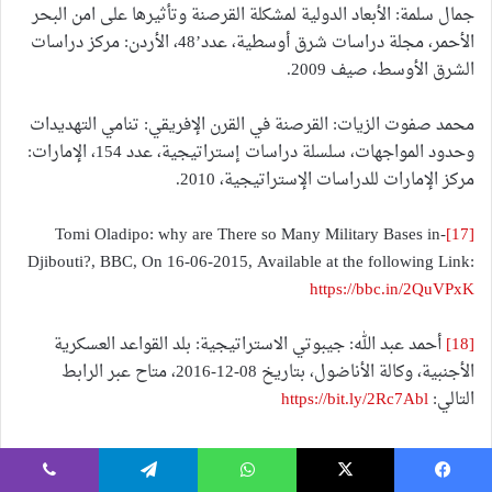
جمال سلمة: الأبعاد الدولية لمشكلة القرصنة وتأثيرها على امن البحر
الأحمر، مجلة دراسات شرق أوسطية، عدد’48، الأردن: مركز دراسات
الشرق الأوسط، صيف 2009.
محمد صفوت الزيات: القرصنة في القرن الإفريقي: تنامي التهديدات
وحدود المواجهات، سلسلة دراسات إستراتيجية، عدد 154، الإمارات:
مركز الإمارات للدراسات الإستراتيجية، 2010.
-Tomi Oladipo: why are There so Many Military Bases in
[17]
Djibouti?, BBC, On 16-06-2015, Available at the following Link:
https://bbc.in/2QuVPxK
[18]
أحمد عبد الله: جيبوتي الاستراتيجية: بلد القواعد العسكرية
الأجنبية، وكالة الأناضول، بتاريخ 08-12-2016، متاح عبر الرابط
التالي:
https://bit.ly/2Rc7Abl
-Arkady Savitsky: Us Military Presence in Africa : All over
[19]
Continent and Still Expanding, GlobaL Research, On 31-08-2018,
يسبوك
‫X
واتساب
تيلقرام
ڤايبر