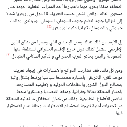
المنطقة منفذا بحريا مهما باعتبارها أحد الممرات النفطية المهمة على
.
مستوى العالم
، والتي تشمل حسب التعريف 10 دول من إريتريا شمالا
إلى تنزانيا جنوبا لتضم جنوب السودان، السودان، بوروندي، رواندا،
[5]
جيبوتي والصومال، تنزانيا وكينيا وإريتريا
.
بل الأبعد من ذلك هناك، بعض الباحثين الذي وسعوا من نطاق القرن
الإفريقي ليشمل كذلك دول خارج الإقليم الجغرافي للمنطقة، منها
[6]
السعودية واليمن بحكم القرب الجغرافي والتأثير السكاني المتبادل
.
ومن كل ذلك، فقد تضاربت الدوافع والاعتبارات في إيجاد تعريف
موحد للقرن الإفريقي باعتباره مصطلحا سياسيا يرتبط بشكل وثيق
بمصالح الدول الكبرى والتفاعلات الدولية والإقليمية المتسارعة،
باعتبار المنطقة نطاقا جغرافيا، ومنفعا اقتصاديا وعسكريا محط
تنافس الأطماع الخارجية، وذلك من خلال استغلال ما تعانيه المنطقة
من تحديات أمنية نتيجة استشراء الاضطرابات وحالة عدم الاستقرار
فيها.