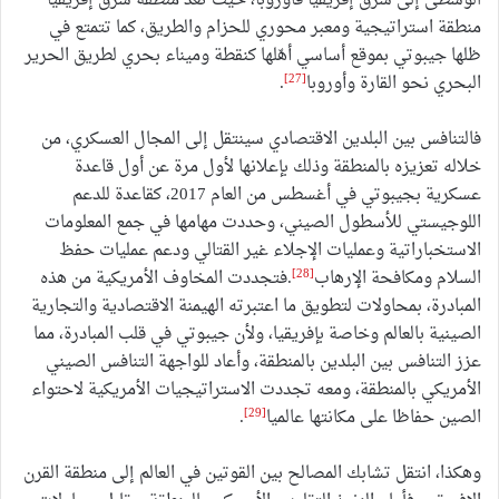
الوسطى إلى شرق إفريقيا فأوروبا، حيث تعد منطقة شرق إفريقيا
منطقة استراتيجية ومعبر محوري للحزام والطريق، كما تتمتع في
ظلها جيبوتي بموقع أساسي أهّلها كنقطة وميناء بحري لطريق الحرير
[27]
البحري نحو القارة وأوروبا
.
فالتنافس بين البلدين الاقتصادي سينتقل إلى المجال العسكري، من
خلاله تعزيزه بالمنطقة وذلك بإعلانها لأول مرة عن أول قاعدة
عسكرية بجيبوتي في أغسطس من العام 2017، كقاعدة للدعم
اللوجيستي للأسطول الصيني، وحددت مهامها في جمع المعلومات
الاستخباراتية وعمليات الإجلاء غير القتالي ودعم عمليات حفظ
[28]
السلام ومكافحة الإرهاب
.فتجددت المخاوف الأمريكية من هذه
المبادرة، بمحاولات لتطويق ما اعتبرته الهيمنة الاقتصادية والتجارية
الصينية بالعالم وخاصة بإفريقيا، ولأن جيبوتي في قلب المبادرة، مما
عزز التنافس بين البلدين بالمنطقة، وأعاد للواجهة التنافس الصيني
الأمريكي بالمنطقة، ومعه تجددت الاستراتيجيات الأمريكية لاحتواء
[29]
الصين حفاظا على مكانتها عالميا
.
وهكذا، انتقل تشابك المصالح بين القوتين في العالم إلى منطقة القرن