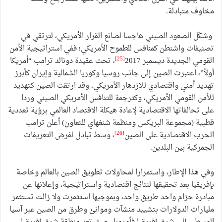
مخاوف متبادلة.
وشكّل الصعود الصيني هاجسا لصانع القرار الأمريكي، لترتقي في
تصنيفات واشنطن كمنافس للطموح الأمريكي؛ ففي استراتيجية الأمن
[25]
القومي الجديدة ديسمبر 2017
، تحت عقيدة دونالد ترامب “أمريكا
أولاً”، اعتبرت الصين إلى جانب روسيا وكوريا الشمالية وإيران كأبرز
تهديد أمني واقتصادي للازدهار الأمريكي، وقد ارتقت الصين كتهديد
للأمن القومي الأمريكي، وكترجمة للتنافس الأمريكي الصيني وردا
على تحالفاتها الاقتصادية لإعادة هيكلة الاقتصاد العالمي برؤية تعددية
قطبية (مجموعة البريكس ومنظمة شنغهاي للتعاون) أعلن ترامب
[26]
الحرب الاقتصادية على الصين
، وسط تبادل لفرض التعريفات
الجمركية بين البلدين.
وفي هذا الإطار، واستمرارا لمحاولات تطويق الصين بالعالم وخاصة
بإفريقيا بعد تحقيقها لنتائج اقتصادية واستراتيجية، وإعلانها عن
مبادرة حزام واحد طريق واحد، وبموجبها استثمرت ولا زالت تستثمر
مليارات الدولارات بتشييد منشآت وموانئ وطرق من الصين عبر آسيا