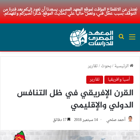
نعتذر عن الانقطاع المؤقت لموقع المعهد المصري. يسعدنا أن نعود إليكم بعد فترة من
التوقف بسبب عطل فني، ونعمل حاليا علي تحديث الموقع. شكرا لصبركم وتفهمكم.
القائمة
بحث عن
الرئيسية
/
بحوث
/
تقارير
أسيا وافريقيا
تقارير
القرن الإفريقي في ظل التنافس
الدولي والإقليمي
أحمد صلحي
14 سبتمبر 2018
17 دقائق