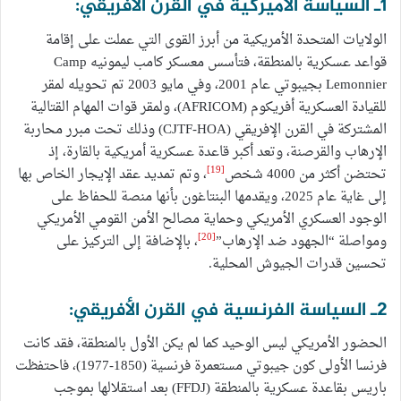
1ـ السياسة الأميركية في القرن الأفريقي:
الولايات المتحدة الأمريكية من أبرز القوى التي عملت على إقامة
قواعد عسكرية بالمنطقة، فتأسس معسكر كامب ليمونيه Camp
Lemonnier بجيبوتي عام 2001، وفي مايو 2003 تم تحويله لمقر
للقيادة العسكرية أفريكوم (AFRICOM)، ولمقر قوات المهام القتالية
المشتركة في القرن الإفريقي (CJTF-HOA) وذلك تحت مبرر محاربة
الإرهاب والقرصنة، وتعد أكبر قاعدة عسكرية أمريكية بالقارة، إذ
[19]
تحتضن أكثر من 4000 شخص
، وتم تمديد عقد الإيجار الخاص بها
إلى غاية عام 2025، ويقدمها البنتاغون بأنها منصة للحفاظ على
الوجود العسكري الأمريكي وحماية مصالح الأمن القومي الأمريكي
[20]
ومواصلة “الجهود ضد الإرهاب”
، بالإضافة إلى التركيز على
تحسين قدرات الجيوش المحلية.
2ـ السياسة الفرنسية في القرن الأفريقي:
الحضور الأمريكي ليس الوحيد كما لم يكن الأول بالمنطقة، فقد كانت
فرنسا الأولى كون جيبوتي مستعمرة فرنسية (1850-1977)، فاحتفظت
باريس بقاعدة عسكرية بالمنطقة (FFDJ) بعد استقلالها بموجب