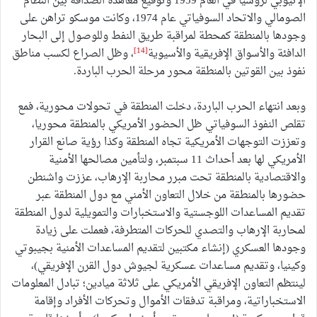
الإثيوبي لروسيا في العام 1959 وتوقيع معاهدة الصداقة بين النظام
الصومالي والاتحاد السوفياتي عام 1974، وكانت موسكو تراهن على
وجودها بالمنطقة كمحطة لمراقبة طريق النفط وللوصول إلى البحار
[14]
الدافئة والأسواق الإفريقية والأسيوية
، وظل الصراع لكسب مناطق
نفوذ بين القوتين بالمنطقة محور مرحلة الحرب الباردة.
وبعد انتهاء الحرب الباردة، دخلت المنطقة في تحولات محورية، فمع
تقلص النفوذ السوفياتي ظل الحضور الأمريكي بالمنطقة محوريا،
وتعززت التوجهات الأمريكية تجاه المنطقة وكذا رؤية صانع القرار
الأمريكي لها بعد أحداث 11 سبتمبر، ولتأمين مصالحها الأمنية
والاقتصادية بالمنطقة تحت مبرر محاربة الإرهاب، عززت واشنطن
حضورها بالمنطقة من خلال التعاون الأمني مع دول المنطقة عبر
تقديم المساعدات اللوجستية والاستخبارات والتمويلية لدول المنطقة
لمحاربة الإرهاب والتصدي للحركات المتطرفة، فعملت على زيادة
وجودها العسكري (إنشاء مكتبين لتقديم المساعدات الأمنية بجيبوتي
وكينيا، وتقديم مساعدات عسكرية لجيوش دول القرن الإفريقي)،
لينتظم التعاون الإفريقي الأمريكي على ثلاثة ميادين؛ تبادل المعلومات
الاستخباراتية، ومراقبة تدفقات الأموال وتحركات الأفراد وإقامة