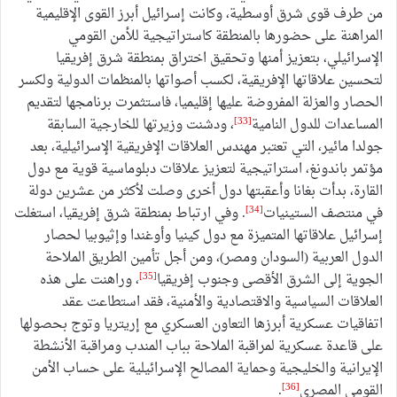
من طرف قوى شرق أوسطية، وكانت إسرائيل أبرز القوى الإقليمية
المراهنة على حضورها بالمنطقة كاستراتيجية للأمن القومي
الإسرائيلي، بتعزيز أمنها وتحقيق اختراق بمنطقة شرق إفريقيا
لتحسين علاقاتها الإفريقية، لكسب أصواتها بالمنظمات الدولية ولكسر
الحصار والعزلة المفروضة عليها إقليميا، فاستثمرت برنامجها لتقديم
[33]
المساعدات للدول النامية
، ودشنت وزيرتها للخارجية السابقة
جولدا مائير، التي تعتبر مهندس العلاقات الإفريقية الإسرائيلية، بعد
مؤتمر باندونغ، استراتيجية لتعزيز علاقات دبلوماسية قوية مع دول
القارة، بدأت بغانا وأعقبتها دول أخرى وصلت لأكثر من عشرين دولة
[34]
في منتصف الستينيات
. وفي ارتباط بمنطقة شرق إفريقيا، استغلت
إسرائيل علاقاتها المتميزة مع دول كينيا وأوغندا وإثيوبيا لحصار
الدول العربية (السودان ومصر)، ومن أجل تأمين الطريق الملاحة
[35]
الجوية إلى الشرق الأقصى وجنوب إفريقيا
، وراهنت على هذه
العلاقات السياسية والاقتصادية والأمنية، فقد استطاعت عقد
اتفاقيات عسكرية أبرزها التعاون العسكري مع إريتريا وتوج بحصولها
على قاعدة عسكرية لمراقبة الملاحة بباب المندب ومراقبة الأنشطة
الإيرانية والخليجية وحماية المصالح الإسرائيلية على حساب الأمن
[36]
القومي المصري
.