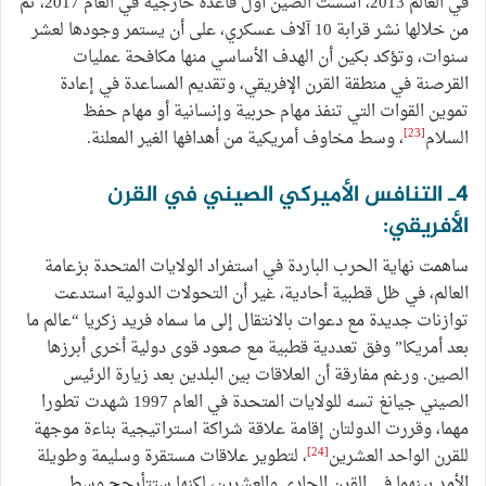
في العالم 2013، أسست الصين أول قاعدة خارجية في العام 2017، تم
من خلالها نشر قرابة 10 آلاف عسكري، على أن يستمر وجودها لعشر
سنوات، وتؤكد بكين أن الهدف الأساسي منها مكافحة عمليات
القرصنة في منطقة القرن الإفريقي، وتقديم المساعدة في إعادة
تموين القوات التي تنفذ مهام حربية وإنسانية أو مهام حفظ
[23]
السلام
، وسط مخاوف أمريكية من أهدافها الغير المعلنة.
4ـ التنافس الأميركي الصيني في القرن
الأفريقي:
ساهمت نهاية الحرب الباردة في استفراد الولايات المتحدة بزعامة
العالم، في ظل قطبية أحادية، غير أن التحولات الدولية استدعت
توازنات جديدة مع دعوات بالانتقال إلى ما سماه فريد زكريا “عالم ما
بعد أمريكا” وفق تعددية قطبية مع صعود قوى دولية أخرى أبرزها
الصين. ورغم مفارقة أن العلاقات بين البلدين بعد زيارة الرئيس
الصيني جيانغ تسه للولايات المتحدة في العام 1997 شهدت تطورا
مهما، وقررت الدولتان إقامة علاقة شراكة استراتيجية بناءة موجهة
[24]
للقرن الواحد العشرين
، لتطوير علاقات مستقرة وسليمة وطويلة
الأمد بينهما في القرن الحادي والعشرين، لكنها ستتأرجح وسط