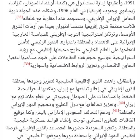
1991، وأعقبتها زيارة لست دول هي (كينيا، أوغندا، السودان، تنزانيا،
زيمبابوي وجنوب إفريقيا) في العام 1996، وشكلت هذه الجولة ذروة
[38]
التعامل الإيراني-الإفريقي، وستتجدد هذه المقاربة مع خلفائه
،
فكانت منطقة شرق إفريقيا متنفسا لطهران بعيدا عن أزمات الشرق
الأوسط، وترتكز استراتيجية التوجه الإفريقي للسياسية الخارجية
الإيرانية على الاهتمام بالمنطقة باعتبارها المعبر الرئيسي لتأمين
انفتاحها على العالم الخارجي خارج محيطها الإقليمي، مع رؤية
استراتيجية بتوسيع حجم هذه التفاعلات على ضوء مساعيها لتفعيل
[39]
التعاون الاقتصادي وتعزيز الروابط الاقتصادية والتجارية
.
وبالمقابل، راهنت القوى الإقليمية الخليجية لتعزيز وجودها بمنطقة
القرن الإفريقي في إطار تدافعها مع إيران، ومكنتها استراتيجية
الضغط والمساعدات على الصومال وجيبوتي من قطع علاقاتهم مع
[40]
إيران
، وتعزيز تحالفاتها مع دول الخليج وتحجيم الدور الإيراني
[41]
بالمنطقة
، ودعم التحالف السعودي الإماراتي باليمن وكذا توقيع
اتفاقيات للتعاون العسكري توجت بإنشاء قواعد عسكرية خليجية
بالمنطقة. وتَعتبر السعودية حضورها المتصاعد بالقرن الإفريقي فرصة
لتقليص النفوذ الإيراني واستعادة دورها وموقعها “الطبيعي” في