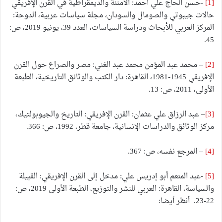
[1]
-حسن الحاج علي أحمد: الأمننة والديمقراطية في القرن الإفريقي
حالات جيبوتي والصومال والسودان، مجلة سياسات عربية، الدوحة:
المركز العربي للأبحاث ودراسة السياسات، العدد 39، يونيو 2019، ص:
45.
[2]
– محمد عبد المؤمن محمد عبد الغني: مصر والصراع حول القرن
الإفريقي 1945-1981، القاهرة: دار الكتب والوثائق التاريخية، الطبعة
الأولى، 2011، ص: 13.
[3]
– عبد الرزاق علي عثمان: القرن الإفريقي: التاريخ والجيوبولتيك،
مركز الوثائق والدراسات الإنسانية، جامعة قطر، 1992، ص: 366.
[4]
– المرجع نفسه، ص: 367.
[5]
-عبد المنعم أبو إدريس علي: مدخل إلى القرن الإفريقي: القبيلة
والسياسة، القاهرة: العربي للنشر والتوزيع، الطبعة الأولى 2019، ص:
22-23. أنظر أيضا: