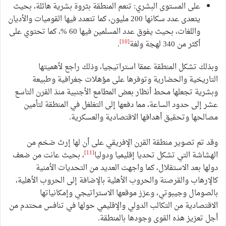
على المستوى البشري: تنعم المنطقة بثروة بشرية هائلة، بحيث
يتعدى عدد سكانها 200 مليون، كما تتعدد فيها القوميات والأديان
واللغات، بحيث يفوق عدد المسلمين فيها 60 %، كما تحتوي على
[10]
أكثر من 340 لهجة ولغة
.
وبذلك تشكل المنطقة عمقا استراتيجيا، وذلك راجع لأهميتها
التاريخية والحضارية وتوفرها على مؤهلات جغرافية وطبيعة
وبشرية تجعلها محط أنظار بعض المطامع الأجنبية منذ القرن التاسع
عشر إلى حدود الساعة، مما دفعها إلى التغلغل في المنطقة لتأمين
مصالحها وتحقيق أهدافها الاقتصادية والعسكرية.
وقد تم تصوير منطقة القرن الإفريقي على أن لها إرث ضخم من
[11]
الهشاشة التي تشكل تحديا إقليميا ودوليا
، بحيث عانت من ضعف
دولها بعد الاستقلال، كما واجهت العديد من التحديات الأمنية
كالإرهاب والقرصنة والحروب الأهلية بالإضافة إلى الحروب الأهلية،
بالصومال وجيبوتي، وعزز موقعها الاستراتيجي وإمكانياتها
الاقتصادية من التكالب الدولي والإقليمي حولها في تنافس محتدم من
أجل تعزيز هذه القوى وجودها بالمنطقة.