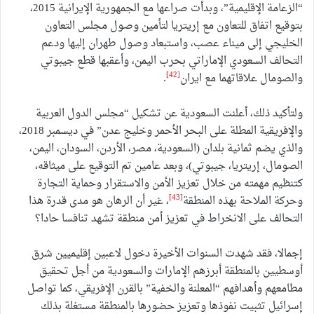
“الزعامة الإقليمية”، وبدأت صراعها مع الجمهورية الإيرانية 2015،
بتوقيع اتفاق للتعاون مع إريتريا لتأمين وصول مجلس التعاون
الخليجي إلى ميناء عصب، واستبعاد وصول طهران إليها ودعم
التحالف السعودي الإماراتي بحرب اليمن، وأعقبها قطع جيبوتي
[42]
والصومال علاقاتهما مع ايران
.
ولتأكيد ذلك، أعلنت السعودية عن تشكيل “مجلس الدول العربية
والإفريقية المطلة على البحر الأحمر وخليج عدن” في ديسمبر 2018،
والذي يضم ثمانية بلدان (السعودية، مصر، الأردن، السودان، اليمن،
الصومال، إريتريا، جيبوتي)، وبعد عامين تم التوقيع على ميثاقه،
كتنظيم مهمته من خلال تعزيز الأمن والاستقرار وحماية التجارة
[43]
وحركة الملاحة بهذه المنطقة
، غير أن الرهان هو مدى قدرة هذا
التحالف على الانخراط في تعزيز أمن منطقة تشهد تنافسا حادا؟
إجمالا، فقد شهدت السنوات الأخيرة دخول لاعبين إقليميين شرق
أوسطيين بالمنطقة أبرزهم الإمارات والسعودية من أجل تحقيق
مطامعهم وأهدافهم “المعلنة والخفية” بالقرن الإفريقي، كما تواصل
إسرائيل تثبيت نفوذها وتعزيز حضورها بالمنطقة مستغلة بذلك