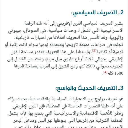
2ـ التعريف السياسي:
يشير التعريف السياسي القرن الإفريقي إلى أنه تلك الرقعة
الاستراتيجية التي تشمل 3 وحدات سياسية، هي الصومال، جيبوتي
وإثيوبيا، وقد تأسس هذا التعريف انطلاقا من اعتبارات تاريخية،
تجلت في صراعات ممتدة تاريخيا ومتعددة نوعيا سواء كانت إثنية أو
[3]
قومية أو ثقافية
. واستنادا على هذا التعريف فتقدر مساحة القرن
الإفريقي بحوالي ثلاث أرباع مليون ميل مربع، وتمتد من الشمال إلى
الجنوب بحوالي 2500 كم، ومن الشرق إلى الغرب بمساحة قدرها
[4]
1500 كلم
.
3ـ التعريف الحديث والواسع:
هو تعريف يزاوج بين الاعتبارات السياسية والاقتصادية، بحيث يؤكد
على أنه طبقا للتغييرات الحاصلة في المنطقة، فإن القرن الإفريقي
ونظرا للأهمية الاقتصادية والاستراتيجية التي يتمتع بها، فإنه يشمل
المنطقة الشرقية من إفريقيا التي يتوغلها نهر النيل ومدخل البحر
الأحمر الجنوبي وخليج عدن وباب المندب، ومن خلال ذلك تعتبر