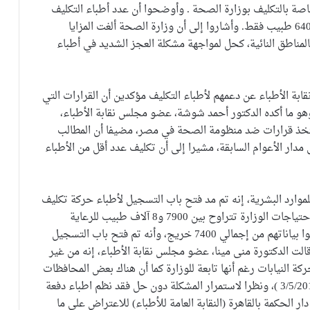
اصة بالتكليف بوزارة الصحة . وأوضحوا أن عدد أطباء التكليف
بلغ 7600 طبيب هذا العام، بينما قامت الصحة بتكليف 6400 طبيب فقط. وأشاروا إلى أن وزارة الصحة ألغت المزايا
بالمناطق النائية، كحل لمواجهة مشكلة العجز الشديد في أطباء
ن أعضاء مجلس نقابة الأطباء عن دعمهم لأطباء التكليف مؤكدين أن القرارات التي
 ما أكده الدكتور أحمد شوشة، عضو مجلس نقابة الأطباء،
 وتتخذ قرارات ضد منظومة الصحة في مصر، مضيفا أن المطالب
مدار الأعوام السابقة، مشيرا إلى أن تكليف عدد أقل من الأطباء
وارد البشرية، إنه تم مد فتح باب التسجيل لأطباء حركة تكليف
في حين مارس 2017، حتى 9 مايو الحالي، موضحا أن احتياجات الوزارة تتراوح بين 7900 و8 آلاف طبيب للرعاية
الأساسية والتأمين الصحي، وأن 1100 طبيب فقط سجَّلوا بياناتهم من إجمالي 7400 خريج، وأنه تم فتح باب التسجيل
الت الدكتورة منى مينا، عضو مجلس نقابة الأطباء، إنه من غير
كة النيابات رغم أنها تابعة للوزارة كما أن هناك بعض المحافظات
3/5/2017 )، ونظرا لاستمرار المشكلة دون حل فقد نظم اطباء دفعة
فة احتجاجية يوم الجمعة 27/10/2017، امام دار الحكمة بالقاهرة (النقابة العامة للأطباء) للاعتراض على ما