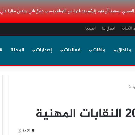
د المصري. يسعدنا أن نعود إليكم بعد فترة من التوقف بسبب عطل فني، ونعمل حاليا علي
الكتابة
اتصل بنا
الميديا
مناطق
ملفات
فعاليات
إصدارات
المجلة
ق
21 دقائق