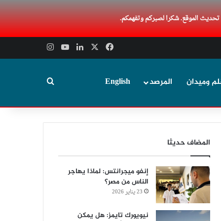
 تحديث الموقع. شكرا لصبركم وتفهمكم.
‫X
فيسبوك
لينكدإن
‫YouTube
انستقرام
بحث عن
لم وميدان
المرصد
English
المضاف حديثا
إنفو ميجرانتس: لماذا يهاجر
الناس من مصر؟
23 يناير 2026
نيويورك تايمز: هل يمكن