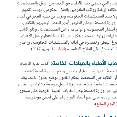
اء والذي يقضى بمنع الأطباء من الجمع بين العمل بالمستشفيات
الته لزيادة رواتب الملتزمين بالعمل الحكومي، بهدف تقديم
ولا يفيد المستشفيات الحكومية، ويزيد من نسبة العجز في أعداد
 وزارة الصحة.. وعلى النقيض أبدى البعض ترحيبهم بالقانون،
مع انتشار المحسوبية والواسطة داخل المستشفيات . وكان النائب
بسام فليفل قد تقدم بمشروع قانون لتنظيم العمل بمستشفيات وزارة الصحة ويتكون من 12 مادة لتنظيم عمل الأطباء
فرغ البعض وتقصيره في أدائه بالمستشفيات الحكومية، وإجبار
 للحصول على العلاج المناسب، (
الوفد
12 يونيو 2017).
أكدت نقابة الأطباء
ماء إلى إعلان وزارة الصحة عزمها إصدار قرار يتضمن وضع تسعيرة لقيمة كشف
 أن النقابة هي المختصة بحكم القانون بوضع جدول لذلك. وقد
جمعيات العلمية سيتم عقد ورشة عمل موسعة يشارك بها أعضاء
لين عن وزارة الصحة وعن النقابات الطبية الفرعية على مستوى
صحة، وذلك حتى يتم اتخاذ القرار بناء على أسس موضوعية
(
اليوم السابع
).