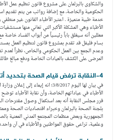
والشكاوى بالبرلمان على مشروع قانون تنظيم عمل الأطب
الحكومية والخاصة، مع إضافة رواتب من يتم تقديم استق
خدمة طبية متميزة . اعتبر الأطباء القانون غير منطقي 
الأطباء وهي المشكلة الأكبر التي تعاني منها مستشفيات
معللين أنه سيغلق باباً رئيسياً من أبواب الفساد خاصة 
وعدم الجمع بين العمل الحكومي والخاص، نظراً لعدم ت
المرضى على الكشف بالعيادات الخاصة ودفع مبالغ طائلة
4-النقابة ترفض قيام الصحة بتحديد أتعاب الأطباء بالعيادات الخاصة:
في بيان لها اليوم 3/8/2017؛ انه إي
الأطباء في عياداتهم الخاصة، وأن نقابة الأطباء توضح
قرر مجلس النقابة أنه بعد استكمال وصول مقترحات ال
بلجنة الصحة بالبرلمان وخبراء اقتصاديات الصحة وممث
الجمهورية وبعض منظمات المجتمع المدني المعنية بال
وعلمية، تراعى حقوق المواطنين والأطباء في آن واحد.