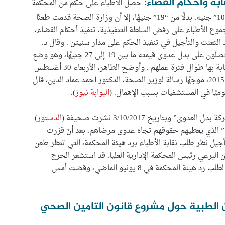
حصل الأطباء على حكم من المحكمة
الإدارية العليا في نوفمبر 2015، ليصبح بدل العدوى “1000” جنيه، بدلًا من “19” جنيهًا، إلا أن وزارة الصحة قدمت طعنًا
وع الأطباء على رفض السلطة التنفيذية، تنفيذ أحكام القضاء،
 التعنت والتأجيل في تنفيذ الحكم على مدار سنيتن . وقال د.
إيهاب الطاهر، الأمين العام لنقابة الأطباء، إن الأطباء يحصلون على بدل عدوى قيمته ما بين 19 إلى 27 جنيهًا، وهو وضع
عبثي و”ظالم” قياسًا وخطورة الأمراض المعرضين للإصابة بها طوال فترة عملهم . وأوضح الطاهر، الأربعاء 30 أغسطس
2017، أن الحكم لم يتم تنفيذه، رغم صدوره في نوفمبر 2015، موجهًا رسالة لوزير الصحة، الدكتور أحمد عماد الدين، قال
ميًا في المستشفيات بسبب الإهمال. (
البوابة نيوز
).
بتاريخ 3/10/2017 نشرت صحيفة (ا
لدستور
)
ى” الذي يعطيهم حقوقهم تجاه عدوى مرضاهم، بعد أنّ قرّرت
 تأجيل نظر طلب نقابة الأطباء برد هيئة المحكمة، التي تنظر طعن
 البرعي رئيس المحكمة الإدارية العليا، قد استشعر الحرج
وتنحى عن نظر قضية بدل العدوى، وهو ما دفع الأطباء لطلب رد هيئة المحكمة في 8 يونيو الماضي، وقضت أمس
هن الطبية حول مشروع قانون التامين الصحي