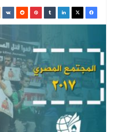
فيسبوك
‫X
لينكدإن
بينتيريست