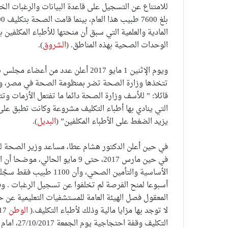
للامتناع عن التسجيل على قاعدة البيانات والرغبات الخ
المادية والعلمية التي سبق أن منحتها للأطباء المكلفين 
الوحدات الصحية بهذه المناطق. (
الشروق
).
ويوم الإثنين 1 مايو 2017 أعلن عدد م
تتخذها وزارة الصحة تضر بمنظومة الصحة في مصر، وهو
قائلا: ” للأسف وزارة الصحة دائما ما تفتعل الأزمات
التي ينادي بها أطباء التكليف مشروعة وكانت تطبق على 
يزيد الضغط على الأطباء المكلفين” (
البديل
).
في حين أعلن الدكتور هشام عطا، مساعد وزير الصحة للم
أسبوعا لمنح الفرصة لم تخلفوا عن تسجيل الرغبات . وق
المعقول فصل الهيئة العامة للمستشفيات التعليمية عن حر
لا توجد بها مزايا مالية وذلك لأطباء التكليف.(
الوطن
التكليف وق