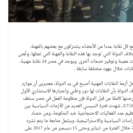
ع كل نقابة عددا من الأعضاء يشتركون مع بعضهم بالمهنة،
 الدولة التي توجد بها هذه النقابة والمهنة التي تمثلها، وتُعنى
النقابة أيضاً بالدفاع عن حقوق أعضائها وإلزامهم بواجبات معينة وتوفير خدمات أخرى. ويوجد في مصر 24 نقابة مهنية،
قابات خلال عهود مختلفة سابقة .
ل أزمة النقابات المهنية أصبح في يد الدولة، معتبرين أن موارد
ف الدولة بأن النقابات لها دور وطني واعتبارها الاستشاري الأول
 فرصتها كاملة من قبل الدولة فإن منظومة العمل في مصر ستقف
)، حيث أنه بعد انقلاب 3/7/2013، شهدت فترة السيسي العديد من الأزمات السياسية بين
نظيم عدد الفعاليات الاحتجاجية ضد الحكومة، ومن حصاد
راسات السياسية والاستراتيجية، ويشمل متابعة ما يتم نشره
بوسائل الاعلام المصري، تم رصد احوال النقابات المهنية خلال الفترة من 1يناير وحتى 15 ديسمبر من عام 2017 على