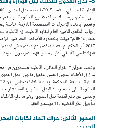
5- بدل العدوى للأطباء بين الوزارة والنقابة وأحكام القضاء:
على الحكم، وبعد ذلك توالت طعون الحكومة . واحتج جم
وهددوا باتخاذ الإجراءات التصعيدية اللازمة، خاصة بعد
فيها: “اتقي الله في أطباء مصر، فهم يتعرضون للموت يو
وتحت عنوان ” القرار الحائر…الأطباء مستمرون في معركة بدل العدوى” و
ما زال الأطباء يمنون النفس بتفعيل قانون “بدل العدو
الدائرة التاسعة بالمحكمة الإدارية العليا بمجلس الدولة
الحكومة على حكم زيادة البدل . يذكر أنّ المستشار حسن
بتأجيل نظر القضية لـ11 ديسمبر المقبل.
المحور الثاني: حراك اتحاد نقابات الم
الجديد: