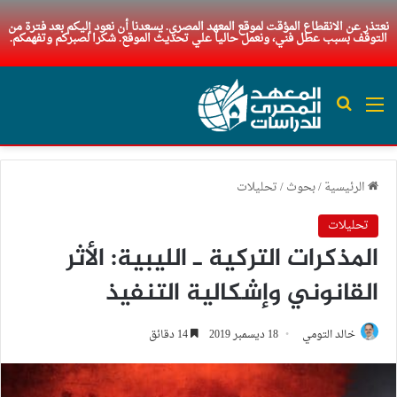
نعتذر عن الانقطاع المؤقت لموقع المعهد المصري. يسعدنا أن نعود إليكم بعد فترة من
التوقف بسبب عطل فني، ونعمل حاليا علي تحديث الموقع. شكرا لصبركم وتفهمكم.
القائمة
بحث عن
الرئيسية
/
بحوث
/
تحليلات
تحليلات
المذكرات التركية ـ الليبية: الأثر
القانوني وإشكالية التنفيذ
خالد التومي
18 ديسمبر 2019
14 دقائق