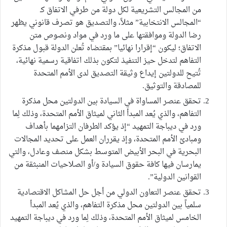
من المجالس التشريعية لكل دولة من طرفي الاتفاق كـ
“المجالس الانتخابية” مثلاً، والتصديق هو تصرف قانوني يظهر
رضا الدولة وموافقتها على ما ورد في مواد ونصوص متن
الاتفاق؛ ليكون “إقرارا نهائيا” بمقتضاه تُعلن الدولة قبول مذكرة
التفاهم لتدخل حيز التنفيذ لتكون بذلك اتفاقية رسمية نهائية،
تُتيح للدولتين إيداع وثيقة التصديق لدى الأمم المتحدة
للمصادقة والتوثيق.
تحقق عنصر المساواة في السيادة بين الدولتين محل مذكرة
التفاهم، والذي يُعد المبدأ الثاني لميثاق الأمم المتحدة، وذلك لِما
ورد في ديباجة التمهيد “إذ يؤكد الطرفان التزامهما بأهداف
ومبادئ الأمم المتحدة، وإذ يقرران العمل على تحديد المجالات
البحرية في البحر الأبيض المتوسط بشكل منصف وعادل، والتي
يمارسان فيها كافة حقوق السيادة و/أو الصلاحيات المنبثقة من
القوانين الدولية”.
تحقق عنصر التعاون الدولي من أجل حل المشاكل الاقتصادية
سلمياً بين الدولتين محل مذكرة التفاهم، والذي يُعد المبدأ
الخامس لميثاق الأمم المتحدة، وذلك لِما ورد في ديباجة التمهيد