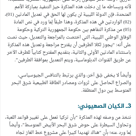
لأنه وببساطه ما إن دخلت هذه المذكرة حيز التنفيذ بمباركة الأمم
المتحدة، فإن الدولة الليبية لن يكون لها الحق في تعديل المادتين (01)،
(02) الواردتين في هذه المذكرة، وهذا طبقاً لِما ورد في نص المادة
(05) من مذكرة التفاهم بين حكومة الجمهورية التركية وحكومة
الوفاق الوطني الليبية، التي اختصت بالمراجعة والتعديل، حيث نصت
على أنه: “يجوز لكلا الطرفين أن يقترح مراجعة وتعديل هذه المذكرة
باستثناء المادتين الأولى والثانية، بتقديم المقترح كتابياً للطرف الآخر
عن طريق القنوات الدبلوماسية، ويتم التعديل بموافقة الطرفين”.
وأيضاً لا يخفى شِق آخر، والذي يرتبط بالتنافس الجيوسياسي،
والصراع الحاصل على ثروات ومصادر الطاقة الطبيعية شرق البحر
المتوسط بين دول المنطقة.
3ـ الكيان الصهيوني:
نتخذ من وصفه لهذه المذكرة “بأن تركيا تعمل على تغيير قواعد اللعبة،
وتحاول السيطرة على حوض شرق البحر الأبيض المتوسط”، وأيضاً
لِما ورد عنه؛ بأن “هناك تهديدا كبيرا على مشروع خط الغاز تجاه