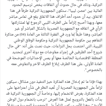
التركية، وذلك في حال حدوث أي اتفاقات يخص ترسيم الحدود
المائية بين “مصر، ليبيا”، ستكون الجمهورية التركية طرفاً في هذا
الاتفاق، بيد أن حدود أحد أطراف هذا الاتفاق يقع في تماس مباشر
معها، وبهذا أصبح إلزاماً على الطرف الليبي الرجوع لها لمشاركتها
الرأي في اتفاقه مع الجمهورية المصرية بالشكل المباشر أو غير
المباشر، وهذا طبقاً لِما ورد في الفقرة الثالثة من المادة (04) من مذكرة
التفاهم بين حكومة الجمهورية التركية وحكومة الوفاق الوطني
الليبية، التي اختصت بحل النزاعات، حيث نصت على أنه: “في حال
شروع أحد الطرفين في إجراء مفاوضات مع دولة أخرى لتحديد
المنطقة الاقتصادية الخالصة معها أو يمس الإحداثيات الموضحة في
المادة الأولى، على هذا الطرف إبلاغ الطرف الآخر والتفاوض معه
بالخصوص”.
بهذا؛ فإذا ما تم إدخال هذه المذكرة حيز التنفيذ دون مشاكل، سيكون
لزاماً على الجمهورية المصرية أن تُعيد النظر في شأن اعتراضها على
هذه المذكرة، بغرض الانضمام إليها، وخاصةً أن الجمهورية التركية قد
بدأت بالفعل بالترويج لمثل هذا العرض “نرحب بانضمام دول الوطن
الأزرق”، وهذا الأمر سيكون إلزاماً على الجمهورية المصرية مستقبلاً،