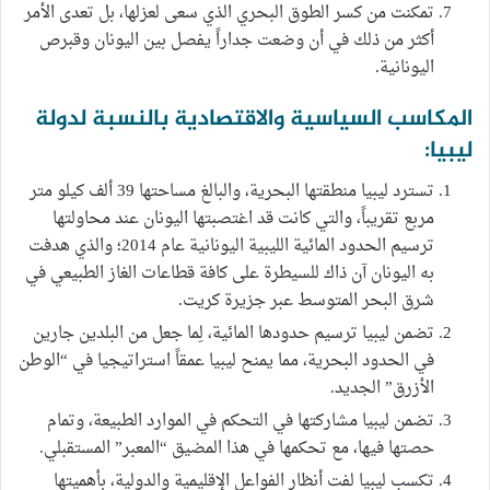
تمكنت من كسر الطوق البحري الذي سعى لعزلها، بل تعدى الأمر
أكثر من ذلك في أن وضعت جداراً يفصل بين اليونان وقبرص
اليونانية.
المكاسب السياسية والاقتصادية بالنسبة لدولة
ليبيا:
تسترد ليبيا منطقتها البحرية، والبالغ مساحتها 39 ألف كيلو متر
مربع تقريباً، والتي كانت قد اغتصبتها اليونان عند محاولتها
ترسيم الحدود المائية الليبية اليونانية عام 2014؛ والذي هدفت
به اليونان آن ذاك للسيطرة على كافة قطاعات الغاز الطبيعي في
شرق البحر المتوسط عبر جزيرة كريت.
تضمن ليبيا ترسيم حدودها المائية، لِما جعل من البلدين جارين
في الحدود البحرية، مما يمنح ليبيا عمقاً استراتيجيا في “الوطن
الأزرق” الجديد.
تضمن ليبيا مشاركتها في التحكم في الموارد الطبيعة، وتمام
حصتها فيها، مع تحكمها في هذا المضيق “المعبر” المستقبلي.
تكسب ليبيا لفت أنظار الفواعل الإقليمية والدولية، بأهميتها