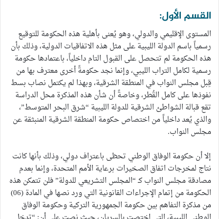
القسم الأول:
المستوى الإقليمي والدولي، وهو يُعنى بأهلية هذه الحكومة للتوقيع
رسمياً باسم الدولة الليبية على مثل هذه الاتفاقيات الدولية، وذلك بأن
هذه الحكومة لم تتحصل على القبول التام داخلياً، باعتمادها حكومة
رسمية لكامل التراب الليبي، وإنما نجد حكومةً أخرى معترف بها من
قِبل مجلس النواب في المنطقة الشرقية، وبهذا لم يكتمل نصاب بسط
نفوذها على كامل القُطر، وخاصةً أن شأن هذه المذكرة محل الدراسة
تقع قبالة الشواطئ الشرقية للدولة الليبية “شرق البحر المتوسط”،
والذي يُعد داخلياً من اختصاص حكومة المنطقة الشرقية المنبثقة عن
مجلس النواب.
إلا أن حكومة الوفاق الوطني تحظى باعتراف دولي، وذلك بأنها كانت
نتاج لمخرجات اتفاق الصخيرات برعاية الأمم المتحدة، وإنما بعدم
مصادقة مجلس النواب كـ “المجلس التشريعي للدولة” فلن تتمكن هذه
الحكومة من إتمام الإجراءات القانونية التي ورد نصها في المادة (06)
من مذكرة التفاهم بين حكومة الجمهورية التركية وحكومة الوفاق
الوطني الليبية، التي اختصت بالسريان، حيث نصت على أن: “تدخل