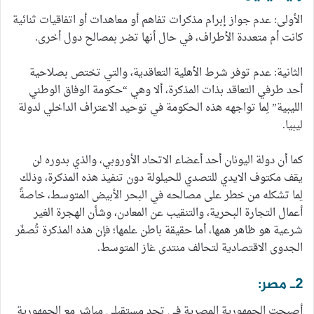
الأولى: عدم جواز إبرام مذكرات تفاهم أو معاهدات أو اتفاقيات ثنائية
كانت أم متعددة الأطراف، في حال أنها تضر بمصالح دول أخرى.
الثانية: عدم توفر شرط الأهلية التعاقدية، والتي تختص بصلاحية
أحد طرفي التعاقد بذات المذكرة، ألا وهي “حكومة الوفاق الوطني
الليبية” لِما تواجهه هذه الحكومة في توحيد الاعتراف الداخلي لدولة
ليبيا.
كما أن دولة اليونان أحد أعضاء الاتحاد الأوروبي، والذي بدوره لن
يقف مكتوف الايدي للتصدي للحيلولة دون تنفيذ هذه المذكرة، وذلك
لِما تشكله من خطر على مصالحه في البحر الأبيض المتوسط، خاصةً
أعمال التجارة البحرية، والتنقيب عن المعادن، وشأن الهجرة الغير
شرعية هو ظاهر همها، أما حقيقة باطن علمها؛ فإن هذه المذكرة تُصفّر
الجدوى الاقتصادية لتحالف منتدى غاز المتوسط.
2ـ مصر:
أصبحت الجمهورية المصرية في تحدٍ مستقبلي مباشر مع الجمهورية