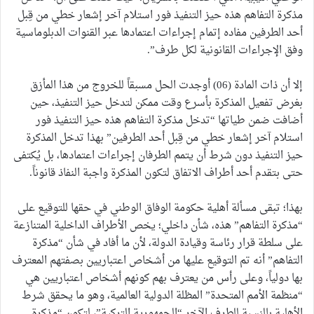
مذكرة التفاهم هذه حيز التنفيذ فور استلام آخر إشعار خطي من قِبل
أحد الطرفين مفاده إتمام إجراءات اعتمادها عبر القنوات الدبلوماسية
وفق الإجراءات القانونية لكل طرف”.
إلا أن ذات المادة (06) أوجدت الحل مسبقاً للخروج من هذا المأزق
بغرض تفعيل المذكرة بأسرع وقت ممكن لتدخل حيز التنفيذ، حين
أضافت ضمن طياتها “تدخل مذكرة التفاهم هذه حيز التنفيذ فور
استلام آخر إشعار خطي من قِبل أحد الطرفين” بهذا تدخل المذكرة
حيز التنفيذ دون شرط أن يتمم الطرفان إجراءات اعتمادها، بل يُكتفى
حتى بتقدم أحد أطراف الاتفاق لتكون المذكرة واجبة النفاذ قانوناً.
بهذا؛ تبقى مسألة أهلية حكومة الوفاق الوطني في حقها للتوقيع على
“مذكرة التفاهم” هذه، شأن داخلي؛ يخص الأطراف الداخلية المتنازعة
على سلطة قرار رئاسة وقيادة الدولة، لأن ما أفاد في شأن “مذكرة
التفاهم” أنه تم التوقيع عليها من أشخاص اعتباريين بصفتهم المعترف
بها دولياً، وعلى رأس من يعترف بهم كونهم أشخاص اعتباريين هي
“منظمة الأمم المتحدة” المظلة الدولية العالمية، وهو ما يحقق شرط
الأهلية بالنسبة للطرف الآخر “الجمهورية التركية”، لتكون “مذكرة