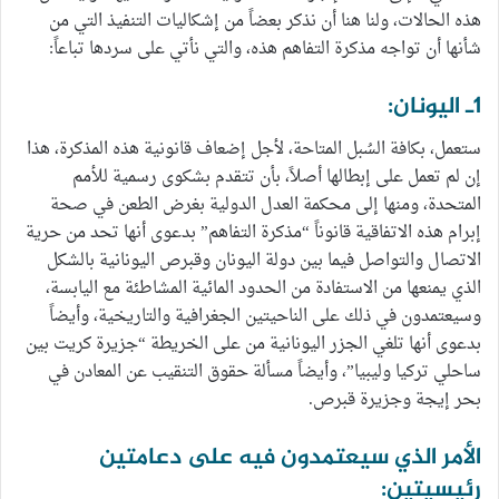
هذه الحالات، ولنا هنا أن نذكر بعضاً من إشكاليات التنفيذ التي من
شأنها أن تواجه مذكرة التفاهم هذه، والتي نأتي على سردها تباعاً:
1ـ اليونان:
ستعمل، بكافة السُبل المتاحة، لأجل إضعاف قانونية هذه المذكرة، هذا
إن لم تعمل على إبطالها أصلاً، بأن تتقدم بشكوى رسمية للأمم
المتحدة، ومنها إلى محكمة العدل الدولية بغرض الطعن في صحة
إبرام هذه الاتفاقية قانوناً “مذكرة التفاهم” بدعوى أنها تحد من حرية
الاتصال والتواصل فيما بين دولة اليونان وقبرص اليونانية بالشكل
الذي يمنعها من الاستفادة من الحدود المائية المشاطئة مع اليابسة،
وسيعتمدون في ذلك على الناحيتين الجغرافية والتاريخية، وأيضاً
بدعوى أنها تلغي الجزر اليونانية من على الخريطة “جزيرة كريت بين
ساحلي تركيا وليبيا”، وأيضاً مسألة حقوق التنقيب عن المعادن في
بحر إيجة وجزيرة قبرص.
الأمر الذي سيعتمدون فيه على دعامتين
رئيسيتين: