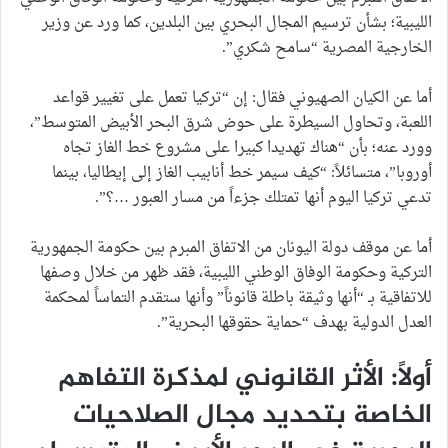
الليبية؛ بشأن ترسيم المجال البحري بين البلدين، كما ورد عن وزير
الخارجية المصرية “سامح شكري”.
أما عن الكيان الصهيوني فقال: إن “تركيا تعمل على تغيير قواعد
اللعبة، وتحاول السيطرة على حوض شرق البحر الأبيض المتوسط”،
وورد عنه؛ بأن “هناك تهديدا كبيرا على مشروع خط الغاز تجاه
أوروبا”، متسائلاً: “كيف سيمر خط أنابيب الغاز إلى إيطاليا، بينما
تدعي تركيا اليوم أنها تمتلك جزءاً من مسار العبور …؟”.
أما عن موقف دولة اليونان من الاتفاق المبرم بين حكومة الجمهورية
التركية وحكومة الوفاق الوطني الليبية، فقد ظهر من خلال وصفها
للاتفاقية بـ “أنها وثيقة باطلة قانوناً” وأنها ستقدم التماساً لمحكمة
العدل الدولية بهدف “حماية حقوقها البحرية”.
أولاً: الأثر القانوني لمذكرة التفاهم
الخاصة بتحديد مجال الصلاحيات