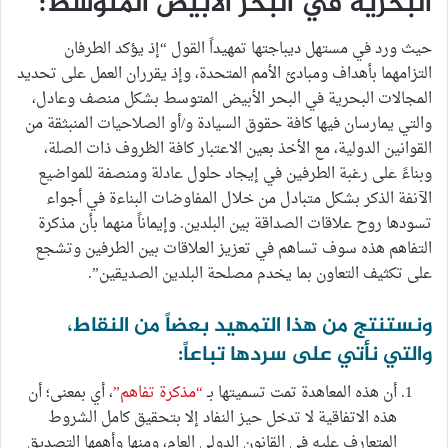
البحرية في البحر الأبيض المتوسط:
حيث ورد في مستهل ديباجتها تمهيداً القول “إذ يؤكد الطرفان
التزامهما بأهداف ومبادئ الأمم المتحدة، وإذ يقرران العمل على تحديد
المجالات البحرية في البحر الأبيض المتوسط بشكل منصف وعادل،
والتي يمارسان فيها كافة حقوق السيادة و/أو الصلاحيات المنبثقة من
القوانين الدولية، مع الأخذ بعين الاعتبار كافة الظروف ذات الصلة،
وبناءً على رغبة الطرفين في إيجاد حلول عادلة ومنصفة للمواضيع
الآنفة الذكر بشكل متبادل من خلال المفاوضات البناءة في أجواء
تسودها روح علاقات الصداقة بين البلدين. وإيماناً منهما بأن مذكرة
التفاهم هذه سوف تساهم في تعزيز العلاقات بين الطرفين وتشجع
على تكثيف التعاون بما يخدم مصلحة البلدين الصديقين”.
ونستنتج من هذا التمهيد بعضاً من النقاط،
والتي نأتي على سردها تباعاً:
أن هذه المعاهدة تمت تسميتها بـ
“مذكرة تفاهم”
، أي بمعنى؛ أن
هذه الاتفاقية لا تدخل حيز النفاد إلا بتحقيق كامل الشروط
المتعارف عليه في القانون الدولي العام، ومنها وأهمها التصديق