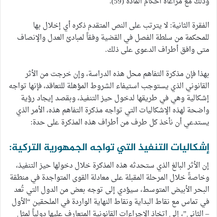
وذلك مع مراعاة أحكام المادة (59).
الفقرة الثانية: لا يترتب على النص المتقدم ذكره أي إخلال بها
للمحكمة من سلطة الفصل في القضية وفقاً لمبادئ العدل والإنصاف
متى وافق أطراف الدعوى على ذلك.
بهذا فإن مذكرة التفاهم محل هذه الدراسة، وإن خرجت من الأثر
القانوني الذي يستوجب استيفاء الشروط المؤهلة للتعاقد، فإنها تواجه
إشكالية وهي في طريقها لدخول حيز التنفيذ، وبقصد إيجاد رؤية
واضحة لهذه الإشكاليات التي تواجه مذكرة التفاهم هذه، الأمر الذي
يستدعي أن نأخذ كل طرف من أطراف هذه المذكرة على حدة:
إشكاليات التنفيذ التي تواجه الجمهورية التركية:
إن الأثر البالغ الذي ستحدثه هذه المذكرة خلال دخولها حيز التنفيذ،
وخاصةً خلال المرحلة المقبلة على معادلة القوى المتواجدة في منطقة
البحر الأبيض المتوسط، سيؤدي إلى توجه بعض من الدول التي تُعد
في تماس مع نقاط البداية ونقاط النهاية الواردة في الملحقين “الأول
– الثاني”، إلى اتخاذ الإجراءات القانونية المتعارف عليها دولياً لمثل