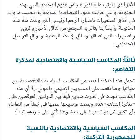
الأمر الذي يترتب عليه نفور عام من عموم المجتمع الليبي لهذه
الحكومة، والتي خرقت حدود اختصاصها المنوطة به، بحسب ما ورد
في اتفاق الصخيرات باعتباره الرحم الرئيسي الذي ولدت منه هذه
الحكومة، وأيضاً لِما يتأثر به المجتمع من تناقل الأخبار والرؤى
والتصورات التي تتناقلها وسائل الإعلام الوطنية، ومواقع التواصل
الاجتماعي.
ثالثاً: المكاسب السياسية والاقتصادية لمذكرة
التفاهم:
تحمل هذه المذكرة العديد من المكاسب السياسية والاقتصادية بين
طياتها، وهنا نقصد على المستويين الإقليمي والدولي، إلا أن هذه
المكاسب نجدها في تفاوت متباين فيما بين الدولتين الموقعتين على
“مذكرة التفاهم” هذه، وبقصد توضيحها نضعها في جُملةً من النقاط،
بأن تكون لكل دولة منهما على حدة، وهنا نأتي على سردهم تباعاً:
المكاسب السياسية والاقتصادية بالنسبة
للجمهورية التركية: