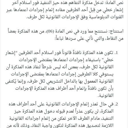
نص المادة: تدخل مذكرة التفاهم هذه حيز التنفيذ فور استلام آخر
إشعار خطي من قِبل أحد الطرفين مفاده إتمام إجراءات اعتمادها عبر
القنوات الدبلوماسية وفق الإجراءات القانونية لكل طرف.
استنتاج: نستنتج مما ورد في نص المادة (06)، من هذه المذكرة بعضاً
من النقاط، والتي نأتي على سردها تباعاً:
تكون هذه المذكرة نافذةً قانوناً فور استلام أحد الطرفين “إشعار
خطي” باستيفاء إجراءات اعتمادها بمقتضى الإجراءات
القانونية لكل طرف، بمعنى أنه ليس شرطاً لنفاذ هذه المذكرة أن
يستوفي كلا الطرفين إجراءات اعتمادها بمقتضى الإجراءات
القانونية المعمول بها بالداخل التشريعي لكل طرف، وإنما يُكتفى
بأن تكون نافذةً بإتمام أحد أطراف هذه المذكرة الإجراءات
القانونية.
في حال تعذر إتمام الإجراءات القانونية على أحد أطراف هذه
المذكرة، لن يكون عذراً لعدم قبوله دخول هذه المذكرة حيز
التنفيذ، مادام الطرف الآخر تمكن من إتمام اجراءاته القانونية
اللازمة لتصديق هذه المذكرة لتكون واجبة النفاذ، وذلك لأنه من