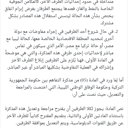
متداخلةً في حدود إحداثيات الطرف الآخر، كالمكامن الجوفية
الخاصة بالنفط والغاز، فعندها يجتمع الطرفان بغرض إبرام اتفاق
يختص بشأن هذه الحالة ليتسنى استغلال هذه المصادر بشكل
مشترك.
في حال شروع أحد الطرفين في إجراء مفاوضات مع دولة
أخرى لتحديد المنطقة الاقتصادية الخالصة معها، كحالة ليبيا مع
مصر، أو حالة تركيا مع مصر، الأمر الذي سيكون في تماس
مباشر لإحداثيات إحدى طرفي هذه المذكرة، والتي هي موضحةً
في المادة الأولى، فهنا يُلزم على الطرفين إبلاغ الطرف الآخر
وإشراكه في العملية التفاوضية بشكليها المباشر أو غير المباشر.
أما لِما ورد في المادة (05) من مذكرة التفاهم بين حكومة الجمهورية
التركية وحكومة الوفاق الوطني الليبية، التي اختصت بالمراجعة
والتعديل، حيث نصت على أن:
نص المادة: يجوز لكلا الطرفين أن يقترح مراجعة وتعديل هذه المذكرة
باستثناء المادتين الأولى والثانية، بتقديم المقترح كتابياً للطرف الآخر
عن طريق القنوات الدبلوماسية، ويتم التعديل بموافقة الطرفين.