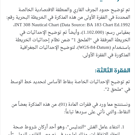
تم توضيح حدود الجرف القاري والمنطقة الاقتصادية الخالصة
المحددة في الفقرة الأولى من هذه المذكرة في الخريطة البحرية رقم:
INT 308 Nautical Chart (Data Source: BA 183 Chart Ed.1992،
بمقياس رسم: (1.102.000)، وأيضاً تم توضيح الإحداثيات في
الخريطة المرفقة في “الملحق 1” ضمن نظام إحداثيات الخريطة
باستخدام (WGS-84-Datum)، لتوضيح الإحداثيات الجغرافية
المذكورة في الفقرة الأولى.
الفقرة الثالثة:
تم توضيح الإحداثيات الخاصة بنقاط الأساس لتحديد خط الوسط
في “ملحق 2”.
ونستنتج مما ورد في فقرات المادة (01)، من هذه المذكرة بعضاً من
النقاط، والتي نأتي على سردها تباعاً:
انتفاء عامل الغش “التدليس”، وهو أحد أركان شروط صحة
انعقاد الاتفاقيات، وذلك لِما ورد في نصوص القانون الدولي “أن