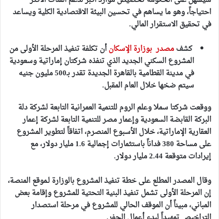
سيسهل على الحكومة تخصيص موارد أكبر لدعم الفئات الأكثر
احتياجاً، وهو ما يساهم في تحسين البيئة الاقتصادية الكلية ويساعد
في تحقيق الاستقرار المالي.
كشف
مصدر بوزارة الإسكان
أن تكلفة تنفيذ المرحلة الأولى من
المشروع السكني الجديد الذي تنفذه شركتان إماراتية وسعودية
في مدينة القطامية بالقاهرة الجديدة تقدر بـ500 مليون جنيه
سيتم ضخها خلال العام المقبل.
ووقعت شركتا سملا وعلم الروم للتنمية العمرانية التابعة لشركة دلة
البركة القابضة السعودية وإعمار مصر للتنمية التابعة لشركة إعمار
العقارية الإماراتية، خلال الأسبوع المنصرم، اتفاقاً لتطوير المشروع
على مساحة 380 فداناً باستثمارات إجمالية 1.6 مليار دولار، مع
إيرادات متوقعة 2.44 مليار دولار.
وقال المصدر المطلع على خطة تنفيذ المشروع بالوزارة لـموقع المنصة،
إن المرحلة الأولى تشمل تنفيذ البنية التحتية للمشروع وإقامة بعض
المباني، مبيناً أن الموقف الحالي للمشروع في مرحلة استصدار
التراخيص تمهيداً لبدء أعمال الحفر.