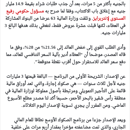
بالجنيه بأكثر من 5 مرات، بعد أن جذب طلبات شراء بقيمة 14.9 مليار
جنيه مع إغلاق باب الاكتتاب، وفقا لما صرح به
مسؤول حكومي رفيع
المستوى لإنتربرايز
. وتلقت وزارة المالية 63 عرضا من البنوك المشاركة
في العطاء، لكنها قبلت عشرة عروض فقط، لتغطي بذلك هدفها البالغ 3
مليارات جنيه.
وأدى الطلب القوي إلى خفض العائد إلى 21.56% من 28%، وفق ما
قاله المصدر، موضحا أن “العطاء أدير بآلية السعر التنافسي للعائد، مما
دفع سعر العائد للاستقرار حول أقرب نقطة متوقعة”.
عن الإصدار: الشريحة الأولى من البرنامج — البالغة قيمتها 3 مليارات
جنيه لأجل ثلاث سنوات — هي صكوك إجارة، والتي تعد أوراق مالية
قائمة على التأجير التمويلي ومرتبطة بأصول مملوكة لوزارة المالية في
منطقة رأس شقير بالبحر الأحمر، حسبما أكد لنا مصدر مطلع الأسبوع
الماضي. ومن المقرر أن يجري تسوية الإصدار اليوم الثلاثاء.
ويعد الإصدار جزءا من برنامج الصكوك الأوسع نطاقا للعام المالي
الجاري، والذي تمت مضاعفته مؤخرا بمقدار أربع مرات على خلفية