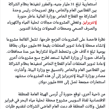
استثمارية تبلغ 31 مليار جنيه، والمقرر تنفيذها بنظام الشراكة
بين القطاعين العام والخاص، وفق تصريحات رئيس وحدة
المشاركة مع القطاع الخاص بوزارة المالية عاطر حنورة
لإنتربرايز.
وتغطي المشروعات مجالات تحلية المياه والكهرباء
والصرف الصحي ومحطات المحولات وإعادة التدوير.
نظرة فاحصة على المشروعات المزمع طرحها: تشمل القائمة مشروعا
لإنشاء محطة لإعادة تدوير المخلفات بقيمة 80 مليون دولار، بطاقة
يومية تبلغ 4 آلاف طن، وتخطط الدولة لتكرارها عبر عدة محافظات.
وأضاف حنورة أن وزارة المالية تستعد لطرح سبع مشروعات أخرى
لإعادة تدوير المخلفات أمام القطاع الخاص لتنفيذها بنظام الشراكة
بين القطاعين العام والخاص بالتنسيق مع وزارة البيئة. وأشارت
مصادر بوزارة البيئة لإنتربرايز إلى أن هذه المشروعات ستشهد
استثمارات مجمعة تصل إلى 800 مليون دولار.
من ناحية أخرى، توقع حنورة أن تُرسى الهيئة العامة للمنطقة
الاقتصادية لقناة السويس مشروع محطة تحلية مياه البحر في فبراير
المقبل. وكانت المنطقة قد دعت العام الماضي الشركات لتقديم طلبات