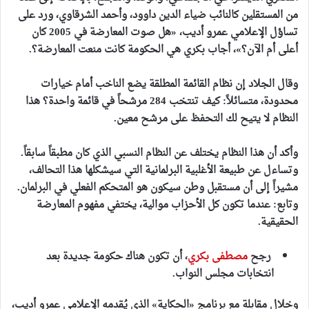
من المستقلين كالنائب ضياء الدين داوود، وأحمد الشرقاوي، ورد على
تساؤل الإعلامي عمرو أديب، «هل صوت المعارضة في 2005 كان
أعلى أم الآن؟»، أجاب بكري هي الحكومة كانت منعت المعارضة؟.
وقال الجلاد إن نظام القائمة المطلقة يضع الناخب أمام خيارات
محدودة، متسائلاً: كيف تنتخب 284 مرشحاً في قائمة واحدة؟ هذا
النظام لا يتيح لك التحفظ على مرشح معين.
وأكد أن هذا النظام يختلف عن النظام النسبي الذي كان مطبقاً سابقاً.
وتساءل عن طبيعة الأغلبية البرلمانية التي سيشكلها هذا التحالف،
مشيراً إلى أن مستقبل وطن سيكون هو المتحكم الفعلي في البرلمان.
وتابع: عندما تكون كل الأحزاب موالية، يختفي مفهوم المعارضة
الحقيقية.
رجح
مصطفى بكري
،
أن تكون هناك حكومة جديدة بعد
انتخابات مجلس النواب
.
وخلال مقابلة مع برنامج «الحكاية» الذي يُقدمه الإعلامي عمرو أديب،