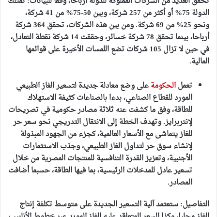
تُحقق العديد من الشركات المملوكة للدولة أرباحا، وفقاً للبيانات: تمتلك
الدولة 75% أو أكثر من 257 شركة، وبين 50-75% من 41 شركة،
ونحو 25% من 69 شركة. ومن بين هذه الشركات، تحقق 364 شركة
أرباحا، بينما تحقق 78 شركة خسائر، وحققت 14 شركة نقطة التعادل،
في حين لا تزال 105 شركات تضع اللمسات الأخيرة على قوائمها
المالية.
تعمل
الحكومة
على وضع
معادلة جديدة لتسعير الغاز الطبيعي
المورد للقطاع الصناعي
، بدءا بالصناعات كثيفة الاستهلاك
للطاقة، وفق ما كشفت عنه ثلاثة مصادر حكومية في تصريحات
لإنتربرايز. وتهدف الخطة إلى الانتقال التدريجي نحو سعر حر
للغاز يتماشى مع الأسعار العالمية، كجزء من الجهود المبذولة
لإنشاء سوق حر لتداول الغاز الطبيعي، وجذب الاستثمارات
الأجنبية، وتعزيز القدرة التنافسية للمنتجات المصرية من خلال
تسعير عادل للمدخلات الرئيسية، بما فيها الطاقة، حسبما أضافت
المصادر.
التفاصيل
: ستعتمد آلية التسعير الجديدة على متوسط تكلفة إنتاج
الغاز محليا، وكذا السعر المتعاقد عليه للغاز المورد عبر خطوط الأنابيب