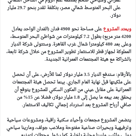
عمراني وسياحي ضخم بمنطقة علم الروم في الساحل الشمالي
على البحر المتوسط شمالي مصر، بتكلفة تقدر بنحو 29.7 مليار
دولار.
ويمتد المشروع
على مساحة نحو 4900 فدان (الفدان الواحد يعادل
4200 متر مربع) بطول 7.2 كيلومترات من شواطئ البحر المتوسط،
وعلى بعد 480 كيلومترا شمال غرب القاهرة. وستتولى شركة الديار
المملوكة لجهاز قطر للاستثمار تطوير المشروع من خلال شركة تابعة،
بالشراكة مع هيئة المجتمعات العمرانية الجديدة.
بالأرقام:
ستدفع الديار 3.5 مليار دولار ثمنا للأرض
، على أن تحصل
على ملكيتها قبل نهاية العام الجاري. بينما
تحصل هيئة المجتمعات
العمرانية على مقابل عيني من المكون السكني للمشروع يتوقع أن
يحقق بعد بيعه ما يصل إلى 1.8 مليار دولار، فضلا عن 15% من
صافي أرباح المشروع بعد استرداد إجمالي تكاليف الاستثمار
.
يتضمن المشروع مجمعات وأحياء سكنية راقية، ومشروعات سياحية
وترفيهية وبحيرات صناعية مفتوحة وملاعب جولف، ومارينا سياحي
دولي، واثنين مارينا محلية داخلية. كما يشمل محطات لتوزيع