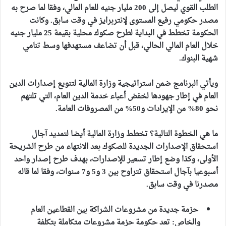
الطلب القوي ليصل إلى 200 مليار جنيه للعام المالي، وفقا لما صرح به
مصدر حكومي رفيع المستوى لإنتربرايز في وقت سابق. وكانت
الحكومة تخطط في البداية لطرح صكوك محلية بقيمة 25 مليار جنيه
خلال العام المالي الحالي، قبل أن تضاعف مستهدفها وسط تنامي
شهية البنوك.
ويأتي البرنامج ضمن استراتيجية وزارة المالية لتنويع إصدارات الدين
العام في إطار جهودها لخفض أعباء خدمة الدين العام، التي تلتهم
نحو 80% من الإيرادات و50% من المصروفات العامة.
ما هي الخطوة التالية؟ تخطط وزارة المالية أيضا لتمديد آجال
استحقاق الإصدارات الجديدة للصكوك بعد الانتهاء من طرح الشريحة
الأولى، وكذا وضع إطار تسعير للإصدارات، بهدف طرح إصدار واحد
أسبوعيا بآجال استحقاق تتراوح بين 3 و5 و7 سنوات، وفقا لما قاله
مصدرنا في وقت سابق.
حزمة جديدة من مشروعات الشراكة بين القطاعين العام
والخاص
: تعد حكومة حزمة مشروعات متكاملة بتكلفة