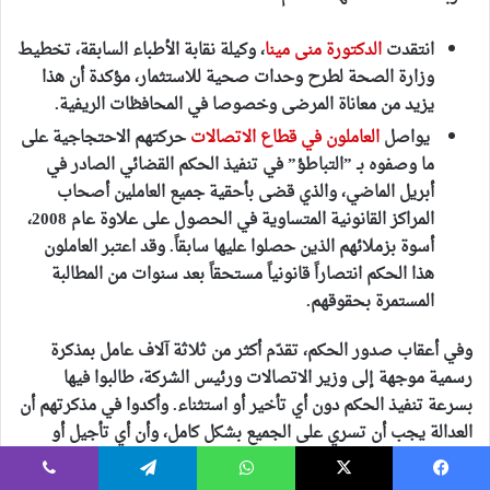
انتقدت
الدكتورة منى مينا
، وكيلة نقابة الأطباء السابقة، تخطيط
وزارة الصحة لطرح وحدات صحية للاستثمار، مؤكدة أن هذا
يزيد من معاناة المرضى وخصوصا في المحافظات الريفية.
يواصل
العاملون في قطاع الاتصالات
حركتهم الاحتجاجية على
ما وصفوه بـ ”التباطؤ” في تنفيذ الحكم القضائي الصادر في
أبريل الماضي، والذي قضى بأحقية جميع العاملين أصحاب
المراكز القانونية المتساوية في الحصول على علاوة عام 2008،
أسوة بزملائهم الذين حصلوا عليها سابقاً. وقد اعتبر العاملون
هذا الحكم انتصاراً قانونياً مستحقاً بعد سنوات من المطالبة
المستمرة بحقوقهم.
وفي أعقاب صدور الحكم، تقدّم أكثر من ثلاثة آلاف عامل بمذكرة
رسمية موجهة إلى وزير الاتصالات ورئيس الشركة، طالبوا فيها
بسرعة تنفيذ الحكم دون أي تأخير أو استثناء. وأكدوا في مذكرتهم أن
العدالة يجب أن تسري على الجميع بشكل كامل، وأن أي تأجيل أو
تجزئة للعلاوة يعد انتقاصاً من حقهم المشروع، كما قام العاملون
بتقديم تظلمات رسمية إلى لجان فض المنازعات، تحسباً لحدوث أي
يسبوك
‫X
واتساب
تيلقرام
ڤايبر