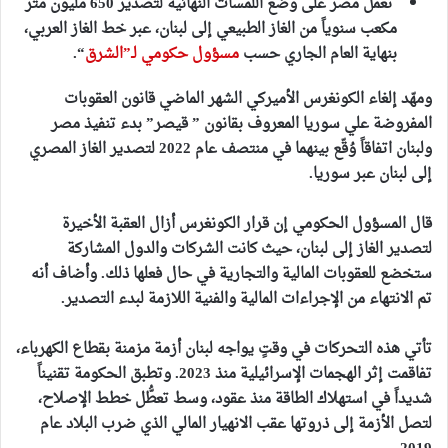
تعمل مصر على وضع اللمسات النهائية
لتصدير 650 مليون متر
مكعب سنوياً من الغاز الطبيعي إلى لبنان
، عبر خط الغاز العربي،
بنهاية العام الجاري حسب
مسؤول حكومي لـ”الشرق
“.
ومهّد إلغاء الكونغرس الأميركي الشهر الماضي قانون العقوبات
المفروضة علي سوريا المعروف بقانون ” قيصر” بدء تنفيذ مصر
ولبنان اتفاقاً وُقّع بينهما في منتصف عام 2022 لتصدير الغاز المصري
إلى لبنان عبر سوريا.
قال المسؤول الحكومي إن قرار الكونغرس أزال العقبة الأخيرة
لتصدير الغاز إلى لبنان، حيث كانت الشركات والدول المشاركة
ستخضع للعقوبات المالية والتجارية في حال فعلها ذلك. وأضاف أنه
تم الانتهاء من الإجراءات المالية والفنية اللازمة لبدء التصدير.
تأتي هذه التحركات في وقتٍ يواجه لبنان أزمة مزمنة بقطاع الكهرباء،
تفاقمت إثر الهجمات الإسرائيلية منذ 2023. وتطبق الحكومة تقنيناً
شديداً في استهلاك الطاقة منذ عقود، وسط تعطُّل خطط الإصلاح،
لتصل الأزمة إلى ذروتها عقب الانهيار المالي الذي ضرب البلاد عام