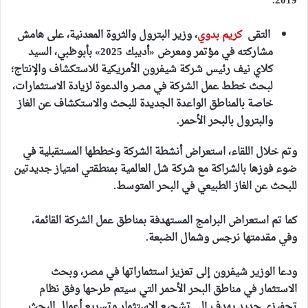
2019.
التقى
كريم بدوي
، وزير البترول والثروة المعدنية، على هامش
مشاركته في مؤتمر ومعرض «أديبك 2025» بأبوظبي، السيد
كلاي نيف رئيس شركة شيفرون الأمريكية للاستكشاف والإنتاج؛
لبحث خطط عمل الشركة في مصر والدعوة لزيادة الاستثمارات،
خاصة بالمناطق الواعدة الجديدة للبحث والاستكشاف عن الغاز
والبترول بالبحر الأحمر.
وتم خلال اللقاء، استعراض أنشطة الشركة وخططها المستقبلية في
ضوء فوزها بالشراكة مع شركة شل العالمية بمنطقتي امتياز جديدتين
للبحث عن الغاز الطبيعي في البحر المتوسط.
كما تم استعراض البرامج المستهدفة بمناطق عمل الشركة القائمة،
وفي مقدمتها نرجس وشمال الضبعة.
ودعا الوزير شيفرون إلى تعزيز استثماراتها في مصر، وبحث
الاستثمار في مناطق البحر الأحمر التي سيتم طرحها وفق نظام
تحفيزي جديد يهدف إلى تشجيع الاستثمار وتسريع أعمال البحث