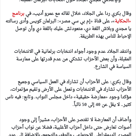
والإعلامي مجدي الجلاد حول انتخابات البرلمان المقبلة
.
وقال بكري ردا على الجلاد، خلال لقائه مع عمرو أديب، في
برنامج
«الحكاية
»، على قناة «إم بي سي مصر»: البرلمان كويس وأدى رسالته
يا مجدي وبلاش اللغة دي، متعودتش عليك باللغة دي وأن توصل
الإحباط للناس بهذه الطريقة.
وانتقد الجلاد عدم وجود أجواء انتخابات برلمانية في الانتخابات
المقبلة، وأن بعض الأحزاب تشتكي من عدم قدرتها على ممارسة
السياسة في الشارع.
وقال بكري: على الأحزاب أن تشارك في العمل السياسي وجميع
الأحزاب تشارك في الانتخابات وتعمل على الأرض وتقيم مؤتمرات،
مؤكدا وجود «معارضة حقيقية» داخل مجلس النواب. وتابع: فيه ناس
كثير.. لا يقل عن 40 إلى 50 نائباً.
وأضاف أن المعارضة لا تقتصر على الأحزاب، مشيراً إلى وجود
أصوات تعارض حتى داخل أحزاب الأغلبية، فضلا عن نواب أحزاب
المصري الديمقراطي الاجتماعي، والوفد، والتجمع، بالإضافة إلى عدد