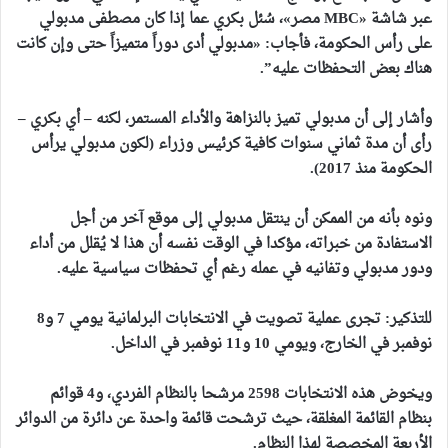
عبر شاشة «MBC مصر»، سُئل بكري عما إذا كان مصطفى مدبولي
على رأس الحكومة، فأجاب: «مدبولي أدى دوراً متميزاً حتى وإن كانت
هناك بعض التحفظات عليه”.
وأشار إلى أن مدبولي تميز بالنزاهة والأداء المستمر، لكنه – أي بكري –
رأى أن مدة ثماني سنوات كافية كرئيس وزراء (لكون مدبولي يرأس
الحكومة منذ 2017).
ونوه بأنه من الممكن أن ينتقل مدبولي إلى موقع آخر من أجل
الاستفادة من خبراته، مؤكدا في الوقت نفسه أن هذا لا يُقلل من أداء
ودور مدبولي وتفانيه في عمله رغم أي تحفظات سياسية عليه.
للتذكير: تجرى عملية تصويت في الانتخابات البرلمانية يومي 7 و8
نوفمبر في الخارج، ويومي 10 و11 نوفمبر في الداخل.
ويخوض هذه الانتخابات 2598 مرشحا بالنظام الفردي، و4 قوائم
بنظام القائمة المغلقة، حيث ترشحت قائمة واحدة عن دائرة من الدوائر
الأربعة المخصصة لهذا النظام.