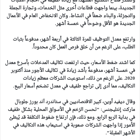
وتصدر قطاع التصنيع المشهد، مع زيادة طفيفة في أحجام الطلبات
الجديدة، بينما واجهت قطاعات أخرى مثل الخدمات، وتجارة الجملة
والتجزئة، والبناء ضعفاً في النشاط. وكان الانخفاض العام في الأعمال
الجديدة هو الأقل وضوحاً في خمسة أشهر.
وارتفع معدل التوظيف للمرة الثالثة في أربعة أشهر، مدفوعاً بثبات
الطلب، على الرغم من أن خلق فرص العمل كان محدوداً.
كما اشتد ضغط الأسعار، حيث ارتفعت تكاليف المدخلات بأسرع معدل
في خمسة أشهر، مدفوعةً بأشد زيادة في تكاليف الأجور منذ أكتوبر
2020
. على الرغم من ذلك، استوعبت الشركات معظم زيادات
التكاليف، مما أدى إلى تراجع طفيف في معدل تضخم أسعار البيع.
وقال ديفيد أوين، كبير الاقتصاديين في ستاندرد آند بورز جلوبال
ماركت إنتليجنس: “تحسن الزخم في الأسواق المحلية بشكل طفيف
في بداية الربع الرابع. ومع ذلك، فإن ارتفاع ضغوط التكلفة قد يُبطئ
الأمور إذا واجهت الشركات صعوبة في استيعاب هذه التكاليف في
الأشهر المقبلة”.