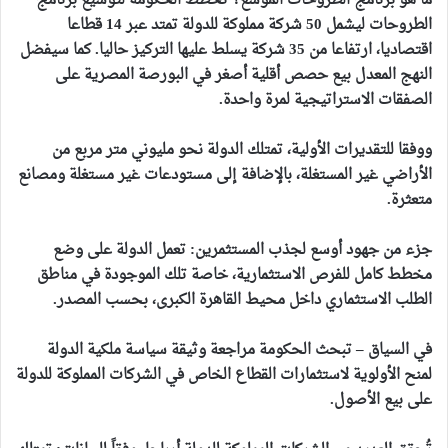
ما هو برنامج الطروحات الموسع؟ تخطط الحكومة لتوسيع برنامج
الطروحات ليشمل 50 شركة مملوكة للدولة تمتد عبر 14 قطاعا
اقتصاديا، ارتفاعا من 35 شركة يسلط عليها التركيز حاليا. كما سيفضل
النهج المعدل بيع حصص أقلية أصغر في البورصة المصرية على
الصفقات الاستراتيجية لمرة واحدة.
ووفقا للتقديرات الأولية، تمتلك الدولة نحو مليوني متر مربع من
الأراضي غير المستغلة، بالإضافة إلى مستودعات غير مستغلة ومصانع
متعثرة.
جزء من جهود أوسع لجذب المستثمرين: تعمل الدولة على وضع
مخطط كامل للفرص الاستثمارية، خاصة تلك الموجودة في مناطق
الطلب الاستثماري داخل محيط القاهرة الكبرى، بحسب المصدر.
في السياق – تبحث الحكومة مراجعة وثيقة سياسة ملكية الدولة
لمنح الأولوية لاستثمارات القطاع الخاص في الشركات المملوكة للدولة
على بيع الأصول.