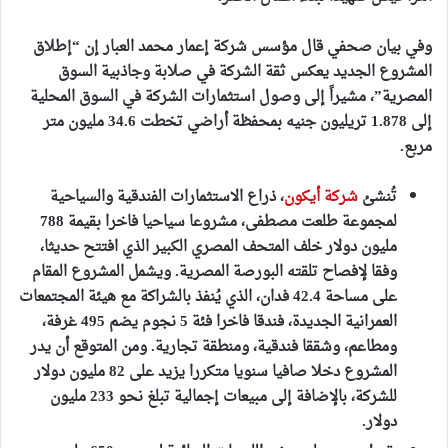
وفي بيان صحفي قال مؤسس شركة إعمار محمد العبار إن “إطلاق
المشروع الجديد يعكس ثقة الشركة في صلابة وجاذبية السوق
المصرية”، مشيراً إلى وصول استثمارات الشركة في السوق المحلية
إلى 1.878 تريليون جنيه بمحفظة أراضي تخطت 34.6 مليون متر
مربع.
تُنشئ
شركة أيكون
، ذراع الاستثمارات الفندقية والسياحية
لمجموعة طلعت مصطفى، مشروعا سياحيا فاخرا بقيمة 788
مليون دولار خلف المتحف المصري الكبير
الذي افتتح حديثا،
وفقا لإفصاح تلقته البورصة المصرية. ويشمل المشروع المقام
على مساحة 42.4 فدان، الذي يُنفذ بالشراكة مع هيئة المجتمعات
العمرانية الجديدة، فندقا فاخرا فئة 5 نجوم يضم 495 غرفة،
ومطاعم، وشققا فندقية، ومنطقة تجارية. ومن المتوقع أن يدر
المشروع دخلا صافيا سنويا متكررا يزيد على 82 مليون دولار
للشركة، بالإضافة إلى مبيعات إجمالية تبلغ نحو 233 مليون
دولار.