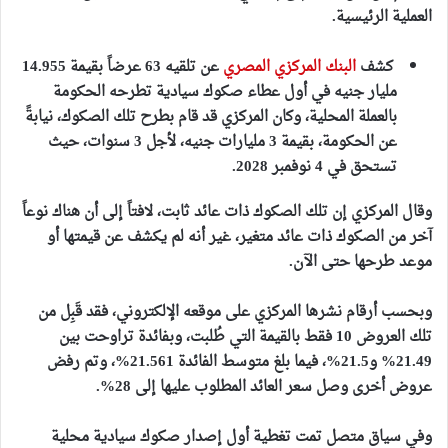
العملية الرئيسية.
كشف
البنك المركزي المصري
عن تلقيه 63 عرضاً بقيمة 14.955
مليار جنيه في أول عطاء صكوك سيادية تطرحه الحكومة
بالعملة المحلية، وكان المركزي قد قام بطرح تلك الصكوك، نيابةً
عن الحكومة، بقيمة 3 مليارات جنيه، لأجل 3 سنوات، حيث
تستحق في 4 نوفمبر 2028.
وقال المركزي إن تلك الصكوك ذات عائد ثابت، لافتاً إلى أن هناك نوعاً
آخر من الصكوك ذات عائد متغير، غير أنه لم يكشف عن قيمتها أو
موعد طرحها حتى الآن.
وبحسب أرقام نشرها المركزي على موقعه الإلكتروني، فقد قَبِل من
تلك العروض 10 فقط بالقيمة التي طُلبت، وبفائدة تراوحت بين
21.49% و21.5%، فيما بلغ متوسط الفائدة 21.561%، وتم رفض
عروض أخرى وصل سعر العائد المطلوب عليها إلى 28%.
وفي سياق متصل تمت تغطية أول إصدار صكوك سيادية محلية