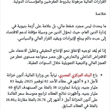
القرارات المالية مرهونة بشروط المقرضين والمؤسسات الدولية.
خلاصة
ما يحدث ليس مجرد ضغط مالي، بل علامة على أزمة بنيوية في
إدارة الدين العام، حيث تحوّل الدين من وسيلة مؤقتة لدعم الاقتصاد
إلى عبء دائم يبتلع الإيرادات ويقيد القرار المالي والسياسي.
إذا لم يُعَد توجيه الإنفاق نحو الإنتاج الحقيقي وتقليل الاعتماد على
الاقتراض الداخلي والخارجي، فإن مصر ستواجه مستوى خطر من
العجز المالي والتبعية التمويلية خلال السنوات المقبلة.
باع
البنك المركزي المصري
، نيابةً عن وزارة المالية، أذون خزانة
لأجل 3 و 9 أشهر في عطاء الأحد 02 نوفمبر 2025، بقيمة 83
مليار جنيه، بزيادة تجاوزت 38 بالمئة عن المستهدف البالغ 60
مليار جنيه. وأظهرت نتائج العطاء تراجع متوسط سعر الفائدة
على أذون الخزانة أجل 3 أشهر إلى 26.76 بالمئة مقارنة بـ26.86
بالمئة في العطاء السابق.