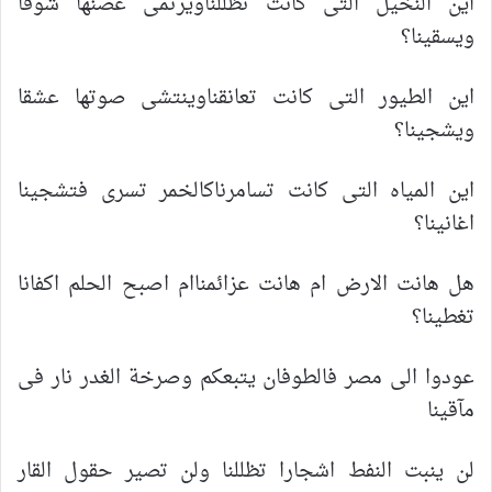
اين النخيل التى كانت تظللناويرتمى غصنها شوقا
ويسقينا؟
اين الطيور التى كانت تعانقناوينتشى صوتها عشقا
ويشجينا؟
اين المياه التى كانت تسامرناكالخمر تسرى فتشجينا
اغانينا؟
هل هانت الارض ام هانت عزائمناام اصبح الحلم اكفانا
تغطينا؟
عودوا الى مصر فالطوفان يتبعكم وصرخة الغدر نار فى
مآقينا
لن ينبت النفط اشجارا تظللنا ولن تصير حقول القار