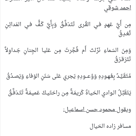
احمد شوقي
مِن أَيِّ عَهدٍ فـي القُـرى تَتَدَفَّـقُ وَبِأَيِّ كَـفٍّ فـي المَدائِـنِ
تُغـدِقُ
وَمِنَ السَماءِ نَزَلتَ أَم فُجِّرتَ مِـن عَليـا الجِنـانِ جَـداوِلاً
تَتَرَقـرَقُ
مُتَقَـيِّـدٌ بِعُـهـودِهِ وَوُعـــودِهِ يَجري عَلى سَنَنِ الوَفاءِ وَيَصـدُقُ
يَتَقَبَّـلُ الـوادي الحَيـاةَ كَريمَـةً مِـن راحَتَيـكَ عَميمَـةً تَتَـدَفَّـقُ
ويقول محمود حسن اسماعيل:
مسافر زاده الخيال