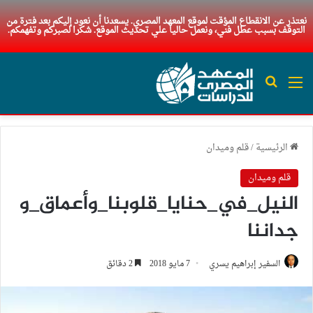
نعتذر عن الانقطاع المؤقت لموقع المعهد المصري. يسعدنا أن نعود إليكم بعد فترة من
التوقف بسبب عطل فني، ونعمل حاليا علي تحديث الموقع. شكرا لصبركم وتفهمكم.
القائمة
بحث عن
الرئيسية
/
قلم وميدان
قلم وميدان
النيل_في_حنايا_قلوبنا_وأعماق_و
جداننا
السفير إبراهيم يسري
7 مايو 2018
2 دقائق