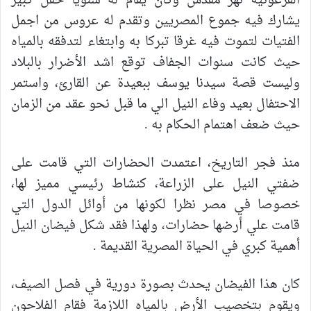
الفرعونية نهر مقدس وكان يقام له سنويا حفل كبير
يشارك فيه جموع المصريين وتقدم له عروس من اجمل
الفتيات لتموت فيه غرقا تبركا به وابتغاء لتدفقه بالمياه
حيث كانت سنوات الجفاف توقع اشد الأضرار بالبلاد
وليست قصة سيدنا يوسف ببعيدة عن القارئ، واستمر
الاحتفال بعيد وفاء النيل الي ما قبل نحو عقد من الزمان
حيث ضعف اهتمام الحكام به .
منذ فجر التاريخ، اعتمدت الحضارات التي قامت على
ضفتي النيل على الزراعة، كنشاط رئيسي مميز لها،
خصوصا في مصر نظرا لكونها من أوائل الدول التي
قامت علي أرضها حضارات، ولهذا فقد شكل فيضان النيل
أهمية كبري في الحياة المصرية القديمة .
كان هذا الفيضان يحدث بصورة دورية في فصل الصيف،
ويقوم بتخصيب الأرض بالمياه اللازمة فقام الفلاحون