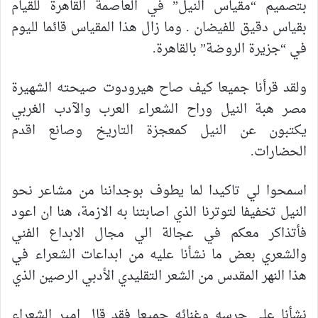
بتصميم “مقياس النيل” في العاصمة القاهرة للقيام
بقياس دقيق للفيضان . وما زال هذا المقياس قائما لليوم
في “جزيرة الروضة” بالقاهرة.
ولقد قرأنا جميعا كيف صاح هيرودوت صيحته الشهيرة
مصر هبة النيل وراح الشعراء العرب والآدب الغربي
يكتبون عن النيل كمعجزة التاريخ وصانع اقدم
الحضارات.
اسمحوا لي تاكيدا لما يطوف بوجداننا من مشاعر نحو
النيل تخفيفا لتوترنا الذي اصابتنا به الازمة، هنا ان اعود
فأتذاكر معكم في عجالة الي مجال الابداع الفني
والشعري بعض ما نشأنا عليه من ابداعات الشعراء في
هذا النهر المقدس من الشعر التقليدي الأدبي الرصين الذي
نشأنا علي جرسه وغنائه جميعا فقد قال امير الشعراء