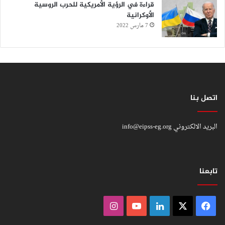
قراءة في الرؤية الأمريكية للحرب الروسية
الأوكرانية
7 مارس 2022
اتصل بنا
البريد الالكتروني
info@eipss-eg.org
تابعنا
فيسبوك
‫X
لينكدإن
‫YouTube
انستقرام