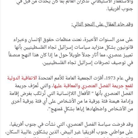
والاستعمار الاستيطاني تذكّران العالم بما كان يحدث من قبل في
جنوب أفريقيا.
وقد جاء المقال على النحو التالي:
على مدى السنوات الأخيرة، نعتت منظمات حقوق الإنسان وخبراء
قانونيون بشكل متزايد سياسات إسرائيل تجاه الفلسطينيين بأنها
تمييز عنصري، مما أثار جدلاً طويلاً حول ما إذا كان هذا النهج منصفاً
في توصيف تصرفات إسرائيل تجاه الفلسطينيين.
وفي عام 1973، أقرّت الجمعية العامة للأمم المتحدة
الاتفاقية الدولية
لقمع جريمة الفصل العنصري والمعاقبة عليها
، والتي تُعرّف جريمة
الفصل العنصري بأنها ” الأفعال اللاإنسانية التي تُرتكَب بغرض إقامة
وإدامة هيمنة فئة عِرقية ما من الأشخاص على أي فئة عِرقية أخرى
من الأشخاص واضطهادها إياها بشكلٍ مُمنهج”.
وقد فرضت سياسة الفصل العنصري، التي نشأت في جنوب أفريقيا،
على مواطني جنوب أفريقيا غير البيض، الذين يشكلون غالبية السكان،