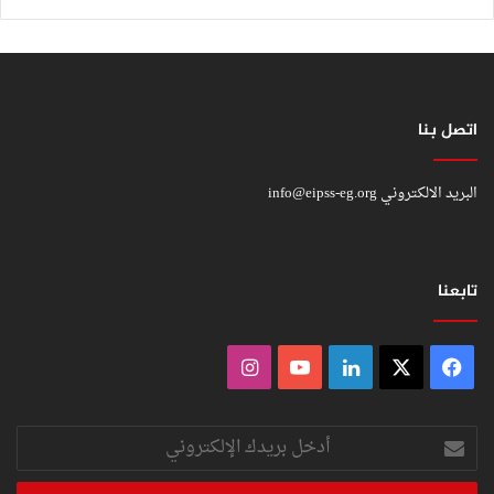
اتصل بنا
البريد الالكتروني
info@eipss-eg.org
تابعنا
فيسبوك
‫X
لينكدإن
‫YouTube
انستقرام
أدخل
بريدك
الإلكتروني