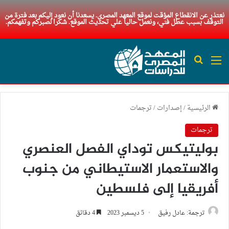
نعتذر عن الانقطاع المؤقت لموقع المعهد المصري. يسعدنا أن نعود إليكم بعد فترة من
التوقف بسبب عطل فني، ونعمل حاليا علي تحديث الموقع. شكرا لصبركم وتفهمكم.
القائمة
بحث عن
الرئيسية
/
إصدارات
/
ترجمات
ترجمات
بوليتيكس توداي الفصل العنصري
والاستعمار الاستيطاني من جنوب
أفريقيا إلى فلسطين
ترجمة: عادل رفيق
5 ديسمبر 2023
4 دقائق