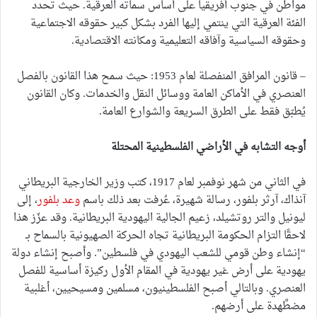
مواطن في جنوب أفريقيا على أساس سماته العرقية. حيث تحدد
الفئة العرقية التي ينتمي إليها الفرد بشكل كبير حقوقه الاجتماعية
وحقوقه السياسية وآفاقه التعليمية ومكانته الاقتصادية.
– قانون المرافق المنفصلة لعام 1953: حيث سمح هذا القانون بالفصل
العنصري في الأماكن العامة ووسائل النقل والخدمات. وكان القانون
يُطبّق فقط على الطرق السريعة والشوارع العامة.
أوجه التشابه في الأراضي الفلسطينية المحتلة
في الثاني من شهر نوفمبر لعام 1917، كتب وزير الخارجية البريطاني
آنذاك، آرثر بلفور، رسالة شهيرة، عُرفت بعد ذلك باسم
وعد بلفور
، إلى
ليونيل والتر روتشيلد، زعيم الجالية اليهودية البريطانية. وقد عزّز هذا
لاحقًا التزام الحكومة البريطانية تجاه الحركة الصهيونية بالسماح بـ
“إنشاء وطن قومي للشعب اليهودي في فلسطين”. وأصبح إنشاء دولة
يهودية على أرض غير يهودية في المقام الأول ركيزة أساسية للفصل
العنصري. وبالتالي أصبح الفلسطينيون، مسلمين ومسيحيين، أغلبية
مضطَّهدة على أرضهم.