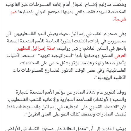
وهدّمت منازلهم لإفساح المجال أمام إقامة المستوطنات غير القانونية
المخصصة لليهود فقط، والتي يدينها المجتمع الدولي باعتبارها
غير
شرعية
.
وفي صحراء النقب في إسرائيل، حيث يعيش البدو الفلسطينيون الآن
محصورين في بلدات، انتقدت المقررة الخاصة للأمم المتحدة المعنية
بالحق في السكن الملائم، راكيل رولنيك،
خطة إسرائيل للتطهير
العرقي
المنسَّق ووصفتها بأنها “استراتيجية تهويد” “تستبعد الأقليات
وتُميّز ضدها وتهجّرها، مما يؤثر بشكل خاص على المجتمعات
الفلسطينية، وفي نفس الوقت التطور المتسارع للمستوطنات ذات
الأغلبية اليهودية”.
ووفقا لتقرير عام 2019 الصادر عن مؤتمر الأمم المتحدة للتجارة
والتنمية (الأونكتاد) للمساعدة التجارية والإنمائية للشعب الفلسطيني،
فإن “الاعتماد القسري على التوظيف في إسرائيل والمستوطنات فقط
يُضعف الصادرات ويضعف كذلك النمو على المدى الطويل”.
ويشير التقرير إلى أن “معدل البطالة على مستوى الكساد في الأراضي