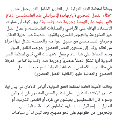
ووفقاً لمنظمة العفو الدولية، فإن التقرير الشامل الذي يحمل عنوان
“
نظام الفصل العنصري (أبارتهايد) الإسرائيلي ضد الفلسطينيين: نظامٌ
قاسٍ يقوم على الهيمنة وجريمة ضد الإنسانية
“، يبيّن كيف أن عمليات
الاستيلاء الهائلة على الأراضي والممتلكات الفلسطينية، وأعمال القتل
غير المشروعة، والتهجير القسري، والقيود الشديدة على حرية التنقل،
وحرمان الفلسطينيين من حقوق المواطنة والجنسية تشكل كلها أجزاءً
من نظام يرقى إلى مستوى الفصل العنصري بموجب القانون الدولي.
ويتم الحفاظ على هذا النظام بفعل الانتهاكات التي تَبَيّن لمنظمة العفو
الدولية أنها تشكل فصلاً عنصرياً وجريمة ضد الإنسانية كما هي مُعرّفة
في نظام روما الأساسي والاتفاقية الدولية لقمع جريمة الفصل
العنصري والمعاقبة عليها (اتفاقية الفصل العنصري).
وقالت الأمينة العامة لمنظمة العفو الدولية، أنياس كالامار، في بيان لها:
“تقريرنا يكشف النطاق الفعلي لنظام الفصل العنصري في إسرائيل.
وسواء كان الفلسطينيون يعيشون في غزة، أو القدس الشرقية، أو
الخليل، أو إسرائيل نفسها، فهم يُعامَلون كجماعة عرقية أدنى
ويُحرمون من حقوقهم على نحو ممنهج. وقد تبين لنا أن سياسات