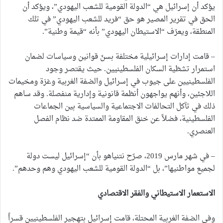
يؤكد أن إسرائيل هي “الدولة القومية للشعب اليهودي”، ويؤكد أن
الحق في تقرير المصير هو حق “فريد للشعب اليهودي” في تلك
المنطقة، ويعرّف “الاستيطان اليهودي” بأنه “قيمة وطنية”.
– قامت إدارات إسرائيلية مختلفة بسنّ قوانين وسياسات لضمان
استمرار تشظية السكان الفلسطينيين. حيث يقتصر وجود
الفلسطينيين على جيوب في إسرائيل والضفة الغربية وغزة ومخيمات
اللاجئين، وأنهم يواجهون أنظمة قانونية وإدارية منفصلة. وقد ساهم
ذلك في تآكل التحالفات الاجتماعية والسياسية بين الجماعات
الفلسطينية، فضلاً عن خنق المقاومة الممتدة ضد نظام الفصل
العنصري.
– في شهر مارس 2019، صرّح نتنياهو بأن “إسرائيل ليست دولة
لجميع مواطنيها”، بل “الدولة القومية للشعب اليهودي وهم وحدهم”.
الاستعمار الاستيطاني والفقر الاقتصادي
وفي الضفة الغربية المحتلة، قامت إسرائيل بتهجير الفلسطينيين قسراً