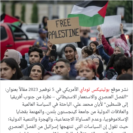
نشر موقع
بوليتيكس توداي
الأمريكي في 5 نوفمبر 2023 مقالاً بعنوان:
“الفصل العنصري والاستعمار الاستيطاني – نظرة من جنوب أفريقيا
إلى فلسطين” لأيان محمد علي، الباحثة في السياسة العالمية
والعلاقات الدولية من جامعة كينجستون بلندن، والمهتمة بقضايا
الإسلاموفوبيا، وعدم المساواة الاجتماعية، والهجرة والتنمية الدولية؛
حيث تقول إن السياسات التي تنتهجها إسرائيل من الفصل العنصري