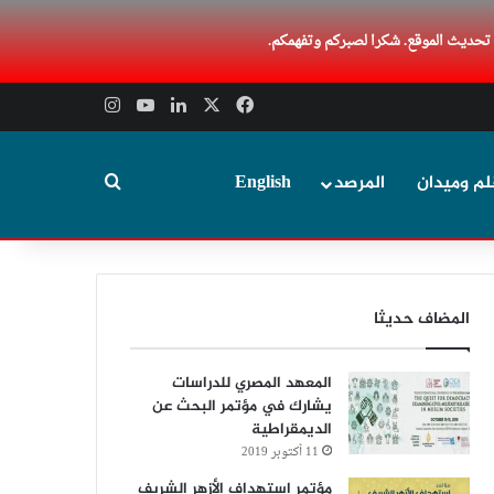
 تحديث الموقع. شكرا لصبركم وتفهمكم.
‫X
فيسبوك
لينكدإن
‫YouTube
انستقرام
بحث عن
لم وميدان
المرصد
English
المضاف حديثا
المعهد المصري للدراسات
يشارك في مؤتمر البحث عن
الديمقراطية
11 أكتوبر 2019
مؤتمر استهداف الأزهر الشريف