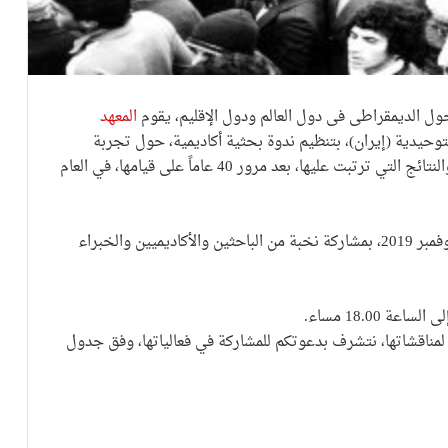
ول الديمقراطى فى دول العالم ودول الإقليم، يقوم
المعهد
لتوحيدية (إيران)، بتنظيم ندوة بحثية أكاديمية، حول تجربة
الثورة الإيرانية وتطوراتها وأهم المراحل التي شهدتها، والنتائج التي ترتبت عليها، بعد مرور 40 عاماً على قيامها، في العام
وسيتم تنظيم الندوة خلال الفترة من الأربعاء 6 إلى 8 نوفمبر 2019، بمشاركة نخبة من الباحثين والأكاديميين والخبراء
 لمناقشاتها، نتشرف بدعوتكم للمشاركة في فعالياتها، وفق جدول