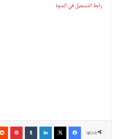
رابط التسجيل في الندوة
فى إطار اهتمامه بدراسة الثورات الشعبية وتجارب التحو
المصري للدراسات (تركيا)، بالتعاون مع معهد الحضارة ال
1979.
الباحثين والأكاديميين والخبراء من مصر وتركيا وإيران 
وستجري فعاليات الندوة يوميا من الساعة 02.00 ظهراً إلى الساعة 18.00 مساء.
فيسبوك
‫X
لينكدإن
بينتير
شاركها