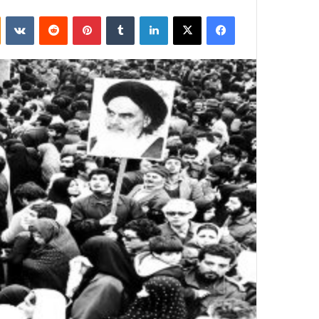
فيسبوك
‫X
لينكدإن
بينتيريست