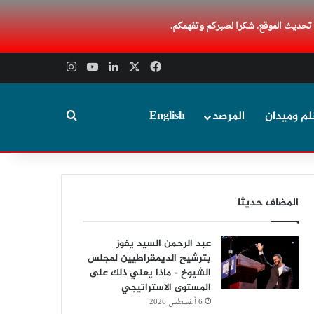
 تحديث الموقع. شكرا لصبركم وتفهمكم.
‫X
فيسبوك
لينكدإن
‫YouTube
انستقرام
بحث عن
لم وميدان
المرصد
English
المضاف حديثا
عبد الرحمن السيد يفوز
بترشيح الديمقراطيين لمجلس
الشيوخ – ماذا يعني ذلك على
المستوى الاستراتيجي
6 أغسطس 2026