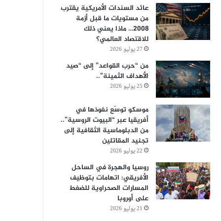
عائد السندات الأمريكية يقترب
من مستويات ما قبل أزمة
2008… ماذا يعني ذلك
للاقتصاد العالمي؟
27 يوليو 2026
من “حرب القواعد” إلى “صيد
الأهداف الثمينة”..
25 يوليو 2026
موسكو توسّع نفوذها في
أفريقيا عبر “البيوت الروسية”..
من الدبلوماسية الثقافية إلى
تجنيد المقاتلين
22 يوليو 2026
روسيا والهجرة في الساحل
الأفريقي: اتهامات بتوظيف
المسارات الصحراوية للضغط
على أوروبا
21 يوليو 2026