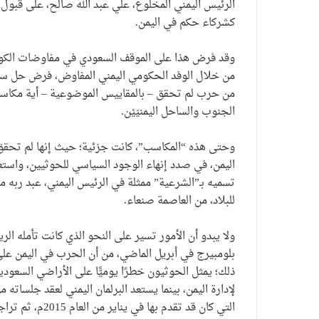
الرئيس اليمني المخلوع، علي عبد الله صالح، على قبول
كشركاء حكم في اليمن.
وقد فرض هذا على الموقف السعودي في مفاوضات الكويت، 
من خلال الوفد الحكومي اليمني المفاوض، فرض حل سي
من حرب لم تحقق – بالمقاييس الموضوعية – أية مكاسب
الجنوب والساحل اليمنيَيْن.
وحتى هذه “المكاسب”، كانت جزئية؛ حيث إنها لم تحقق
اليمن، في صدد إنهاء الوجود السياسي للحوثيين، واستع
تسميه بـ”الشرعية” ممثلة في الرئيس اليمني، عبد ربه 
للبلاد، من العاصمة صنعاء.
ولا يبدو أن الأمور تسير على النحو الذي كانت تأمله ال
بلومبيرج في أبريل الماضي، من أن الحرب في اليمن على
ذلك؛ يمثل الحوثيون خطرًا يوميًّا على الأراضي السعود
لإدارة اليمن، بينما يستعد البرلمان اليمني لعقد جلساته
التي كان قد تقدم بها في يناير من العام 2015م، ثم تراجع عنها قبيل بدء عملية عاصفة الحزم، في مارس التالي.