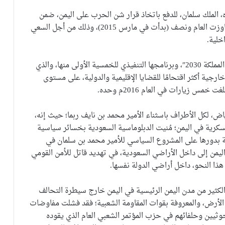
، الملك سلمان، للدفع باتخاذ قرار شن الحرب على اليمن، ضمن
تحالف عربي لم يثبت كثيرًا في أرض الأزمة، بعد أن تجاوزت العام ونصف (بدأت في مارس 2015)، وذلك من أجل السعي
خلية.
ويدخل ضمن ذلك، طَرْح الأمير محمد بن سلمان لـ”رؤية المملكة 2030″، وبرنامجها التنفيذي للخمسية الأولى منها، والذي
طني 2020″، وتبنيه لسياسة خارجية أكثر اقتحامًا للقضايا الإقليمية والدولية، على مستوى
خمس زيارات في العام 2016م وحده.
رياض، لكل الأطراف باسثناء الأمير محمد بن نايف ربما؛ حيث إنه،
سكرية في اليمن؛ مُنيت الدبلوماسية السعودية بخسائر سياسية
 بدورها على المشروع السياسي للأمير محمد بن سلمان في
يمن إلى داخل الأراضي السعودية، في تهديد قاتل للأمن القومي
ا النحو، داخل أراضي الدولة نفسها.
لكثير من مدن اليمن الرئيسية في اليمن خارج سيطرة التحالف
 الأرض، والمعروفة بقوات المقاومة الشعبية؛ فقد فشلت مفاوضات
وثيين وحلفائهم في حزب المؤتمر الشعبي العام الذي يقوده