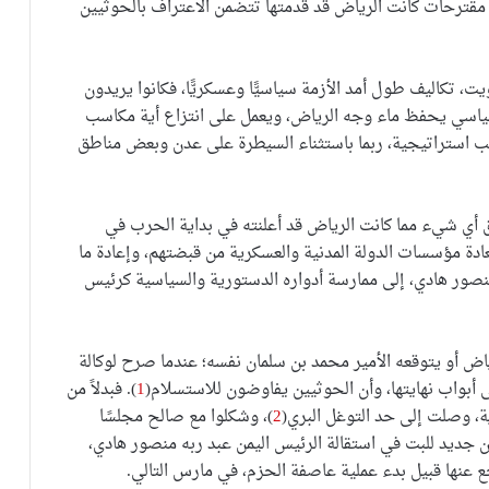
 مقترحات كانت الرياض قد قدمتها تتضمن الاعتراف بالحوثيين
تكاليف طول أمد الأزمة سياسيًّا وعسكريًّا، فكانوا يريدون
اسي يحفظ ماء وجه الرياض، ويعمل على انتزاع أية مكاسب
 استراتيجية، ربما باستثناء السيطرة على عدن وبعض مناطق
 أي شيء مما كانت الرياض قد أعلنته في بداية الحرب في
ادة مؤسسات الدولة المدنية والعسكرية من قبضتهم، وإعادة ما
منصور هادي، إلى ممارسة أدواره الدستورية والسياسية كرئيس
رياض أو يتوقعه الأمير محمد بن سلمان نفسه؛ عندما صرح لوكالة
 أبواب نهايتها، وأن الحوثيين يفاوضون للاستسلام(
1
). فبدلاً من
ية، وصلت إلى حد التوغل البري(
2
)، وشكلوا مع صالح مجلسًا
 من جديد للبت في استقالة الرئيس اليمن عبد ربه منصور هادي،