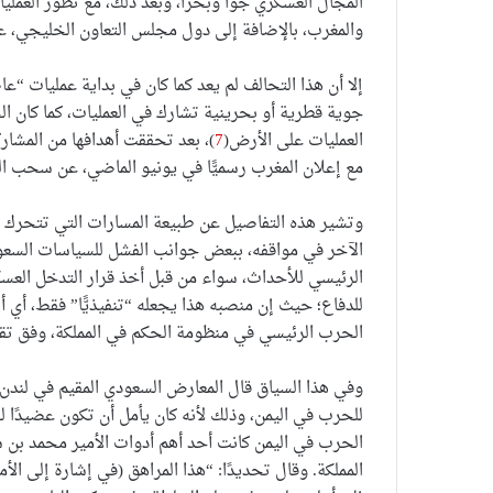
المجال العسكري جوًّا وبحرًا، وبعد ذلك، مع تطور العمل
والمغرب، بالإضافة إلى دول مجلس التعاون الخليجي، ع
إلا أن هذا التحالف لم يعد كما كان في بداية عمليات “
العمليات على الأرض(
7
)، بعد تحققت أهدافها من المشار
مع إعلان المغرب رسميًّا في يونيو الماضي، عن سحب الق
وتشير هذه التفاصيل عن طبيعة المسارات التي تتحرك م
الآخر في مواقفه، ببعض جوانب الفشل للسياسات السعودي
الرئيسي للأحداث، سواء من قبل أخذ قرار التدخل العس
للدفاع؛ حيث إن منصبه هذا يجعله “تنفيذيًّا” فقط، أي أ
الحرب الرئيسي في منظومة الحكم في المملكة، وفق تقا
وفي هذا السياق قال المعارض السعودي المقيم في لندن، 
للحرب في اليمن، وذلك لأنه كان يأمل أن تكون عضيدًا ل
الحرب في اليمن كانت أحد أهم أدوات الأمير محمد بن
المملكة. وقال تحديدًا: “هذا المراهق (في إشارة إلى ا