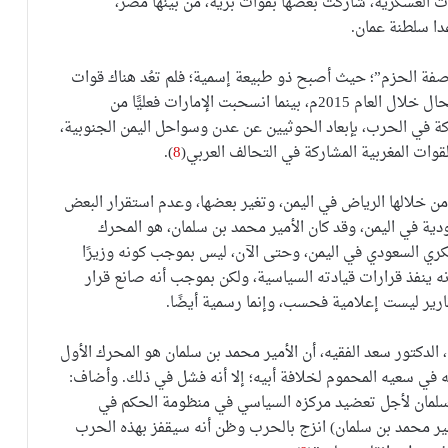
يات العسكرية، شاركت بعضها بقوات برية، من بينها مصر،
دا سلطنة عمان.
عاصفة الحزم”؛ حيث أصبح ذو طبيعة إسمية؛ فلم تعُد هناك قوات
جوية قطرية أو بحرينية تشارك في العمليات، كما كان الحال خلال العام 2015م، بينما انسحبت الإمارات فعليًّا من
كة في الحرب، بإبعاد الحوثيين عن عدن وسواحل اليمن الجنوبية،
وات المغربية المشاركة في التحالف العربي(
8
).
ن خلالها الرياض في اليمن، وتغير بعضها، وعدم استقرار البعض
ة في اليمن، وقد كان الأمير محمد بن سلمان، هو المحرك
كري السعودي في اليمن، وحتى الآن، ليس بموجب كونه وزيرًا
نه ينفذ قرارات قيادته السياسية، ولكن بموجب أنه صانع قرار
رير ليست إعلامية فحسب، وإنما رسمية أيضًا.
الدكتور سعد الفقيه، أن الأمير محمد بن سلمان هو المحرك الأول
ه في سعيه المحموم لخلافة أبيه؛ إلا أنه فشل في ذلك. وأضاف:
 سلمان لأجل تعضيد مركزه السياسي في منظومة الحكم في
لأمير محمد بن سلمان) انزج بالحرب وظن أنه سيقفز بهذه الحرب