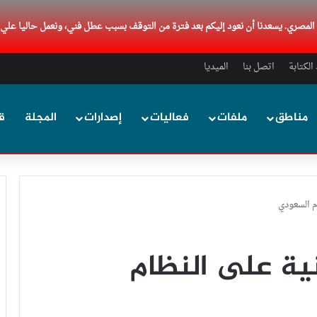
د المصري. يسعدنا أن نعود إليكم بعد فترة من التوقف بسبب عطل فني، ونعمل حاليا علي
لكتابة
اتصل بنا
الميديا
مناطق
ملفات
فعاليات
إصدارات
المجلة
ق
م السعودي
نية على النظام