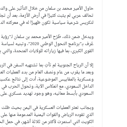
حاول الأمير محمد بن سلمان من خلال التأثير على والده
لتكريس شرعية سياسية تكون ظهيرًا له في معركته الدا
عُرف بـ”برنامج التحول الو
القوى الكبرى، بما فيها زياراته للولايات المتحدة، والتي بلغت 
إلا أن الرياح الجنوبية لم تأتِ بما تشتهيه السفن في ال
وبعد ما يقرب من عام ونصف العام من بدء العمليات الع
وعسكرية بالمقاييس الموضوعية، أدت إلى نتائج عكسية
الداخل السعودي، مع انعكاس الآية، وتحول الحرب في ال
السعودي بأبسط معانيه، وهو وجود تهديد عسكري على هذ
وبجانب تعثر العمليات العسكرية في اليمن بحيث ظلت ا
الذي تقوده الرياض والقوات اليمنية المدعومة منها على
الكويت التي استمرت لأكثر من ثلاثة أشهر، في حمل الح