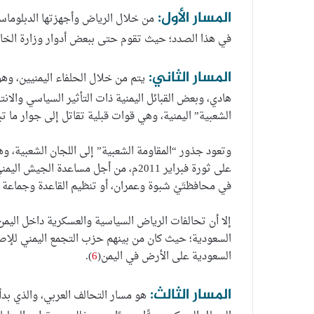
المسار الأول:
من خلال الرياض وأجهزتها الدبلوماسية
في هذا الصدد؛ حيث تقوم حتى ببعض أدوار وزارة الخارج
المسار الثاني:
يتم من خلال الحلفاء اليمنيين، وهؤ
هادي، وبعض القبائل اليمنية ذات التأثير السياسي والا
الشعبية” اليمنية، وهي قوات قبلية تقاتل إلى جوار ما ت
وتعود جذور “المقاومة الشعبية” إلى اللجان الشعبية، 
على ثورة فبراير 2011م، من أجل مساعدة
في محافظتَيْ شبوة وعمران، أو تنظيم القاعدة وجماعة 
إلا أن تحالفات الرياض السياسية والعسكرية داخل اليمن
السعودية؛ حيث كان من بينهم حزب التجمع اليمني للإصل
السعودية على الأرض في اليمن(
6
).
المسار الثالث:
هو مسار التحالف العربي، والذي بدأ 