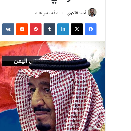
أحمد التَّلاوي
20 أغسطس 2016
فيسبوك
‫X
لينكدإن
بينتيريست