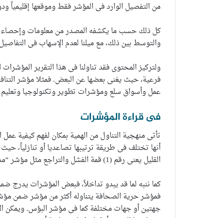
من التفصيل الوارد فى المؤشر فقط وموقعها إقليمياً ودولي
كل ذلك حسب ما يكشفه المصدر من معلومات وإحصاءات
والتوسط بين ذلك، مع ميلنا لعدم الإسهاب فى التفاصيل 
فرعية، حيث يغنى بعضها عن البعض. فمثلا مؤشر التن
عمل وأسواق سلع ومؤشرات تطوير وتكنولوجيا وتعليم ع
فى قراءة المؤشرات
تأتى منهجية التناول من الهمية بمكان لفهم كيفية عمل ا
القليل يعنى رقم (1) قمة الفشل والتراجع مثل مؤشر “مدركات الفساد” للشفافية الدولية.
كما ننبه لما قد يبدو تداخلاً، فبعض المؤشرات يدرج ض
فمؤشر حرية الصحافة يتناوله أكثر من مؤشر ضمن مؤش
جهتين أو جهات مختلفة كما فى مؤشر البؤس. ويمكن الاس