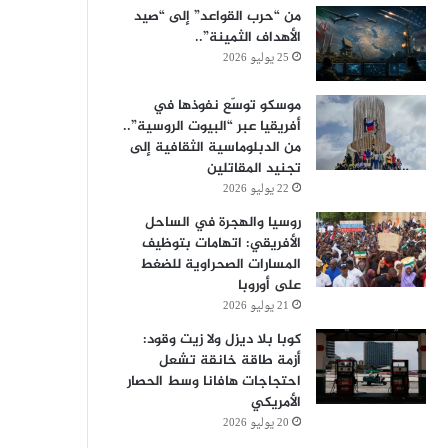
من “حرب القواعد” إلى “صيد
الأهداف الثمينة”..
25 يوليو 2026
موسكو توسّع نفوذها في
أفريقيا عبر “البيوت الروسية”..
من الدبلوماسية الثقافية إلى
تجنيد المقاتلين
22 يوليو 2026
روسيا والهجرة في الساحل
الأفريقي: اتهامات بتوظيف
المسارات الصحراوية للضغط
على أوروبا
21 يوليو 2026
كوبا بلا ديزل ولا زيت وقود:
أزمة طاقة خانقة تشعل
احتجاجات هافانا وسط الحصار
الأمريكي
20 يوليو 2026