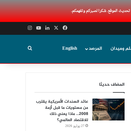
 تحديث الموقع. شكرا لصبركم وتفهمكم.
‫X
فيسبوك
لينكدإن
‫YouTube
انستقرام
بحث عن
لم وميدان
المرصد
English
المضاف حديثا
عائد السندات الأمريكية يقترب
من مستويات ما قبل أزمة
2008… ماذا يعني ذلك
للاقتصاد العالمي؟
27 يوليو 2026