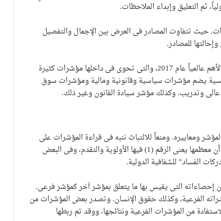
اً، ثم التعليق وإبداء الملاحظات.
. حيث تتفاوت المصادر فى العرض بين الإجمال والتفصيل
وإحالتها للمصادر.
ولتركيز المحتوى فقد تناولنا فى هذا التقرير المؤشرات الأهم عالمياً عام 2017، والتى تحوى فى داخلها مؤشرات كثيرة
افسية يضم مؤشرات سياسية وقانونية ومالية ومؤشرات سوق
الى وتدريب. وكذلك مؤشر سيادة القانون وغير ذلك.
لمؤشر ومعاييره. ومنعاً للالتباث ننبه فى قراءة المؤشرات على
أنها تختلف فى طريقة ترتيبها تصاعديا أو تنازلياً، حيث أن معظمها يعنى الرقم (1) فيها الأولوية والتقدم، وفى البعض
من إحصاءاته التى يقيس بها ما يتعلق بمؤشر آخر كمؤشر فرعى.
راته الفرعية، وكذلك حقوق الإنسان. وتصدر بعض المؤشرات من
تفادة من المؤشرات الفرعية ونتائجها، ووقد تم ربطها