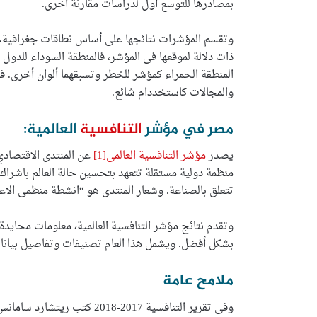
بمصادرها للتوسع أول لدراسات مقارنة أخرى.
وتقسم المؤشرات نتائجها على أساس نطاقات جغرافية،
ذات دلالة لموقعها فى المؤشر، فالمنطقة السوداء للدول
المنطقة الحمراء كمؤشر للخطر وتسبقهما ألوان أخرى. ف
والمجالات كاستخددام شائع.
مصر في مؤشر
التنافسية
العالمية:
يصدر
مؤشر التنافسية العالمى
[1]
عن المنتدى الاقتصادي العالمي  Forum
منظمة دولية مستقلة تتعهد بتحسين حالة العالم باشراك
تتعلق بالصناعة. وشعار المنتدى هو “انشطة منظمى الاعم
وتقدم نتائج مؤشر التنافسية العالمية، معلومات محايدة 
بشكل أفضل. ويشمل هذا العام تصنيفات وتفاصيل بيانات مفصلة لما يقرب من 140 دو
ملامح عامة
وفى تقرير التنافسية 2017-018