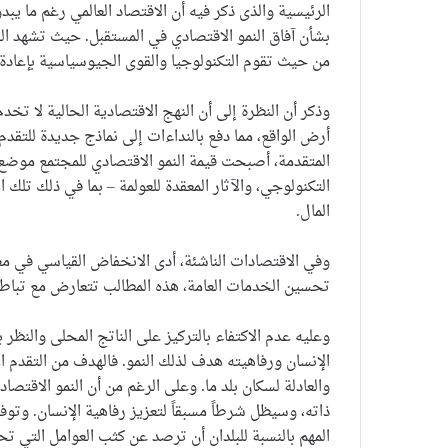
الرئيسية والذى ذكر فيه أن الاقتصاد العالمي رغم ما يبد
بشأن آفاق النمو الاقتصادي في المستقبل. حيث تشهد ال
من حيث تقوم التكنولوجيا والقوى الجيوسياسية بإعادة
وذكر أن النظرة إلى أن النهج الاقتصادية الحالية لا تخ
أرض الواقع، مما دفع بالنداءات إلى نماذج جديدة للتقدم
المتقدمة، أصبحت قيمة النمو الاقتصادي للمجتمع موضع 
التكنولوجي، والآثار المعقدة للعولمة – بما في ذلك تلك 
المال.
وفي الاقتصادات الناشئة، أدى الانخفاض القياسي في معد
تحسين الخدمات العامة، هذه المطالب تتعارض مع تباطؤ ا
وعليه عدم الاكتفاء بالتركيز على الناتج المحلى والنظر بع
الإنسان ورفاهيته هدف لذلك النمو. فالهدف من التقدم ال
والعادلة لسكان بلد ما. وعلى الرغم من أن النمو الاقتصا
ذاته، وسيظل شرطاً مسبقاً لتعزيز رفاهية الإنسان. وتوف
المهم بالنسبة للبلدان أن ترصد عن كثب العوامل التي تحد