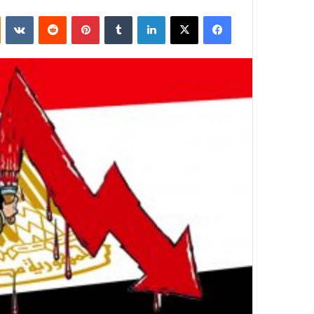
فيسبوك
‫X
لينكدإن
بينتيريست