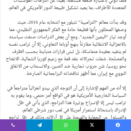
ملف دولي باعتباره صفقة مستقلة، بعيداً عن التزامات المؤسسات
المتعددة الأطراف، بما يعيد تشكيل طبيعة الدور الأمريكي في العالم.
وقد بدأت معالم “الترامبية” تتبلور مع انتخابه عام 2016، حيث
وصفها المحللون بأنها قطيعة حادة مع الفكر الجمهوري التقليدي، مما
أوجد تيار “اليمين الجديد”. ومع أن بعض الدراسات صنفت سياسته
بالانعزالية الانتقائية مقارنةً بنهج أوباما التعاوني، إلا أن ترامب نفسه
لم يتقيد بعقيدة متماسكة، بل تبنى قرارات متباينة بحسب الظرف
والمصلحة. شملت تحركاته عقد قمة مع زعيم كوريا الشمالية، الانفتاح
نحو روسيا، شن حروب تجارية ضد الصين، والانسحاب من الاتفاق
النووي مع إيران، مما أظهر تناقضاته البراجماتية الصارخة.
إلا أنه من المهم الإشارة إلى أن التوجه الذي يبدو انعزالياً متراجعاً في
السياسة الخارجية الأمريكية هو في الواقع أمر حتمي، وما يقوم به
ترامب ليس إلا الإسراع بوتيرة هذا التراجع، الذي يأتي في ظل
الإدراك باستحالة استمرار أمريكا في لعب دور شرطي العالم،
والمسئول عن الحماية والهيمنة على كل أركانه، وذلك في ظل تراجع
التفوق المطلق الاقتصادي والتكنولوجي والعسكري، والارتفاع الكبير
يسبوك
‫X
واتساب
تيلقرام
ڤايبر