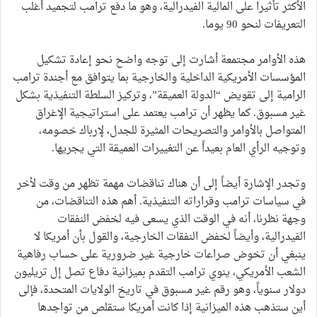
الأكثر تأثيرا على المالية الفيدرالية، وهو ما دفع ترامب لتجميد أغلب
التعريفات لنحو 90 يوما.
هذه الأوامر مجتمعة أشارت إلى توجه واضح نحو إعادة تشكيل
المؤسسات الأمريكية الداخلية والخارجية بما يتوافق مع أجندة ترامب
الرامية إلى تقويض “الدولة العميقة”، وتركيز السلطة التنفيذية بشكل
غير مسبوق. كما يظهر أن ترامب يعتمد على استراتيجية الإغراق
المتواصل بالأوامر والتصريحات المثيرة للجدل، لإرباك خصومه،
وتوجيه الرأي العام بعيداً عن التغييرات العميقة التي يجريها.
وتجدر الإشارة أيضاً إلى أن هناك تناقضات مهمة تظهر من وقت لأخر
في سياسات ترامب وقراراته التنفيذية. أهم هذه التناقضات، من
وجهة نظرنا، أنه في الوقت الذي يسعى فيه لخفض النفقات
الفيدرالية، وأيضاً لخفض النفقات الخارجية، والقول بأن أمريكا لا
ينبغي أن تخوض صراعات خارجية غير ضرورية على حساب رفاهية
الشعب الأمريكي، ينوي ترامب التقدم بميزانية دفاع تصل إل تريليون
دولار سنوياً، وهو رقم غير مسبوق في تاريخ الولايات المتحدة، فإلى
أين ستذهب هذه الميزانية إذا كانت أمريكا ستقلص من تواجدها