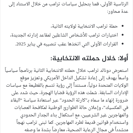
الرئاسية الأولى، قمنا بتحليل سياسات ترامب من خلال الاستناد إلى
عدة محاور:
حملة ترامب الانتخابية لولايته الثانية،
اختيارات ترامب للأشخاص الشاغلين لمقاعد إدارته الجديدة،
القرارات الأولى التي اتخذها عقب تنصيبه في يناير 2025.
أولا: خلال حملته الانتخابية:
استعرض دونالد ترامب خلال حملته الانتخابية الثانية برنامجاً سياسياً
واسعاً يهدف إلى إعادة تشكيل الداخل الأمريكي وتعزيز موقع
الولايات المتحدة دولياً، مستنداً إلى رؤية تتسم بالقطيعة مع سياسات
الإدارات السابقة. شملت هذه الرؤية قضايا الهجرة، حيث شدد على
ضرورة إنهاء ما سماه بـ”كارثة الحدود” عبر استعادة سياسة “البقاء
في المكسيك”، وإعلان حالة الطوارئ الوطنية لمكافحة العصابات
والمهاجرين غير الشرعيين، مع استكمال بناء الجدار الحدودي
واستخدام قوانين قديمة لطرد المهاجرين. كما تبنى ترامب نهجاً
متشدداً في مجال الرعاية الصحية، معارضاً بشدة ما وصفه