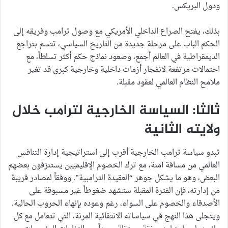
ودول البريكس.
بذلك، يفتح الصراع الداخلي الأمريكي مع وصول ترامب وفريقه إلى
الحكم الباب على مرحلة جديدة من التاريخ السياسي، تتسم بتراجع
الديمقراطية في العالم أجمع، وصعود نماذج حكم أكثر تسلطاً، مع
احتمالات مرتفعة لانفجار أزمات داخلية وخارجية كبرى قد تغير
ملامح النظام العالمي لعقود مقبلة.
ثالثا: السياسة الخارجية لترامب خلال
ولايته الثانية
تبدو سياسة ترامب الخارجية أقرب إلى استراتيجية إدارة التنافس
العالمي من مسافة آمنة، مع ترك الخصوم الإقليميين يستنزفون بعضهم
البعض، وهو ما يشكل جوهر “العقيدة الترامبية”. ووفقاً لمصادر قريبة
من إدارته، فإن الفترة المقبلة ستشهد ضغوطاً غير مسبوقة على
الأصدقاء والخصوم على السواء، رغم وعوده بإنهاء الحروب الحالية.
ويتجلى هذا النهج في سياساته الانتقائية المرنة، التي تتعامل مع كل