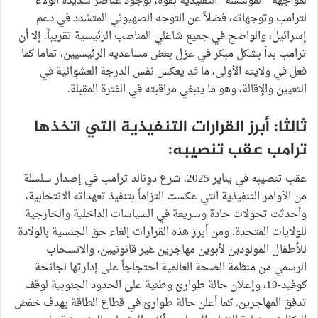
لمواجهة “المؤسسة” التقليدية بقوة، بوجود عناصر شديدة الولاء
لترامب وتوجهاته، فضلاً عن التوجه الصهيوني المتشدد في دعم
إسرائيل، والواضح في جميع شاغلي المناصب الرئيسية تقريباً. إلا أن
ترامب بدأ بشكل مبكر في عزل بعض مساعديه الرئيسيين، تماما كما
فعل في ولايته الأولى، ما قد يعكس نفس الدرجة العشوائية في
التعيين والإقالة، وهو ما ينبغي مراقبته في الفترة المقبلة.
ثالثا: أبرز القرارات التنفيذية التي اتخذها
ترامب عقب تنصيبه:
عقب تنصيبه في يناير 2025، شرع دونالد ترامب في إصدار سلسلة
من الأوامر التنفيذية التي عكست التزاماً بتنفيذ تعهداته الانتخابية،
وأحدثت تحولات حادة وسريعة في السياسات الداخلية والخارجية
للولايات المتحدة. ومن أبرز هذه القرارات إلغاء حق الجنسية بالولادة
للأطفال المولودين لأبوين مهاجرين غير قانونيين، والانسحاب
الرسمي من منظمة الصحة العالمية احتجاجاً على إدارتها لجائحة
كوفيد-19، وإعلان حالة طوارئ وطنية على الحدود الجنوبية لوقف
تدفق المهاجرين. كما أعلن حالة طوارئ في قطاع الطاقة بهدف خفض