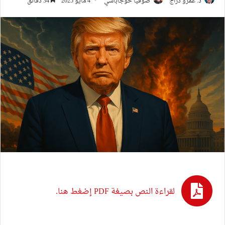
د. عمرو درّاج
صوفيا خوجاباشي
4 مايو 2025
34 دقائق
لقراءة النص بصيغة PDF إضغط هنا.