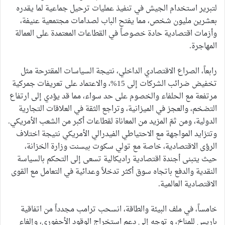
لتبرير استخدام الجيش في تنفيذ عمليات ترحيل جماعية لما يقدره
بعشرين مليون شخص، مما يفتح الباب لصدامات مجتمعية عنيفة،
وأزمات اقتصادية حادة خصوصاً في القطاعات المعتمدة على العمالة
المهاجرة.
رابعاً، الصراع الاقتصادي الداخلي، نتيجة السياسات المقترحة مثل
تخفيض ضرائب الشركات إلى 15%، والاعتماد على تعريفات جمركية
مرتفعة مع الحلفاء والخصوم على حد سواء، مما قد يؤدي إلى ارتفاع
التضخم، والعجز في الميزانية، وتراجع الثقة في العلاقات التجارية
الدولية، ومن ثمّ المزيد من المعاناة لقطاعات أكبر من الشعب الأمريكي.
وتتزايد المواجهة مع الاحتياطي الفيدرالي الأمريكي نتيجة اختلاف
الرؤى الاقتصادية، خاصة مع تولي سكوت بيسنت وزارة الخزانة،
حيث يتبنى أجندة اقتصادية راديكالية تسعى إلى التحكم بالسياسة
النقدية والدفع باتجاه سوق أكثر تدخلاً وعدائية في التعامل مع القوى
الاقتصادية العالمية.
خامساً، في ملف البيئة والطاقة، انسحب ترامب مجدداً من اتفاقية
باريس للمناخ، و توجه إلى دعم استخراج الوقود الأحفوري، وإلغاء