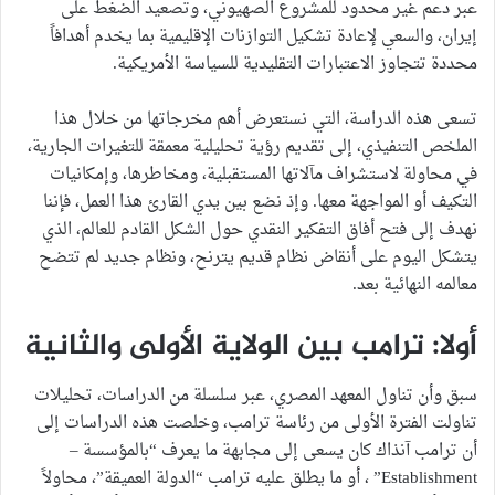
عبر دعم غير محدود للمشروع الصهيوني، وتصعيد الضغط على
إيران، والسعي لإعادة تشكيل التوازنات الإقليمية بما يخدم أهدافاً
محددة تتجاوز الاعتبارات التقليدية للسياسة الأمريكية.
تسعى هذه الدراسة، التي نستعرض أهم مخرجاتها من خلال هذا
الملخص التنفيذي، إلى تقديم رؤية تحليلية معمقة للتغيرات الجارية،
في محاولة لاستشراف مآلاتها المستقبلية، ومخاطرها، وإمكانيات
التكيف أو المواجهة معها. وإذ نضع بين يدي القارئ هذا العمل، فإننا
نهدف إلى فتح أفاق التفكير النقدي حول الشكل القادم للعالم، الذي
يتشكل اليوم على أنقاض نظام قديم يترنح، ونظام جديد لم تتضح
معالمه النهائية بعد.
أولا: ترامب بين الولاية الأولى والثانية
سبق وأن تناول المعهد المصري، عبر سلسلة من الدراسات، تحليلات
تناولت الفترة الأولى من رئاسة ترامب، وخلصت هذه الدراسات إلى
أن ترامب آنذاك كان يسعى إلى مجابهة ما يعرف “بالمؤسسة –
Establishment” ، أو ما يطلق عليه ترامب “الدولة العميقة”، محاولاً