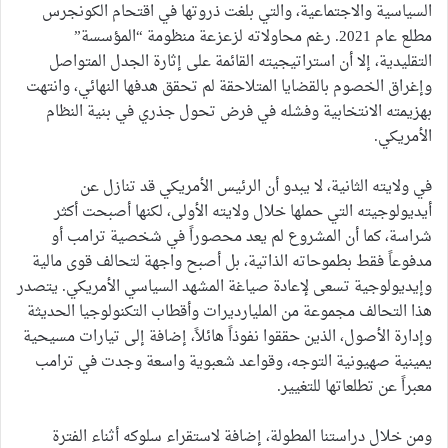
السياسية والاجتماعية، والتي بلغت ذروتها في اقتحام الكونجرس
مطلع عام 2021. رغم محاولاته لزعزعة منظومة “المؤسسة”
التقليدية، إلا أن استراتيجيته القائمة على إثارة الجدل المتواصل
وإغراق الخصوم بالقضايا المتلاحقة لم تحقق هدفها النهائي، وانتهت
بهزيمته الانتخابية وفشله في فرض تحول جذري في بنية النظام
الأمريكي.
في ولايته الثانية، لا يبدو أن الرئيس الأمريكي قد تنازل عن
أيديولوجيته التي حملها خلال ولايته الأولى، لكنها أصبحت أكثر
شراسة، كما أن المشروع لم يعد محصوراً في شخصية ترامب أو
مدفوعاً فقط بطموحاته الذاتية، بل أصبح واجهة لتحالف قوى مالية
وإيديولوجية تسعى لإعادة صياغة المشهد السياسي الأمريكي. يتصدر
هذا التحالف مجموعة من المليارديرات وأقطاب التكنولوجيا الحديثة
وإدارة الأصول، الذين حققوا نفوذاً هائلاً، إضافة إلى تيارات مسيحية
يمينية صهيونية التوجه، وقواعد شعبوية واسعة وجدت في ترامب
معبراً عن تطلعاتها للتغيير.
ومن خلال دراستنا المطولة، إضافة لاستقراء سلوكه أثناء الفترة