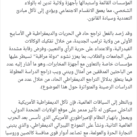
المؤسسات القائمة واستبدالها بأجهزة ولائية تدين له بالولاء
الشخصي، مما يعمق الانقسام الاجتماعي ويؤدي إلى تآكل مبادئ
التعددية وسيادة القانون.
وقد رُصد بالفعل تراجع حاد في الحريات والديمقراطية في الأسابيع
الأولى من ولاية ترامب الجديدة، من خلال تفكيك الوكالات
الفيدرالية، والاعتداء على حرية الرأي والتعبير، وفرض رقابة مشددة
على الجامعات والطلاب، بما يعزز نشوء “دولة مراقبة” تسيطر عليها
مؤسسات خاصة بالتعاون مع أجهزة المخابرات، وهو ما أشار إليه عدد
من الباحثين المدققين من أمثال ويتني ويب (راجع الدراسة المطولة
فيما يتعلق بدلائل التراجع الديمقراطي الحاد، من خلال عدد من
الدراسات الرصينة والمتواترة حول هذا الموضوع).
وبالنظر إلى السياقات العالمية، فإن تآكل الديمقراطية الأمريكية
الداخلي سيكون له تأثير مدمر على موقع الولايات المتحدة الدولي،
ويعجل بانهيار النظام الإمبراطوري الأمريكي الذي تأسس بعد الحرب
العالمية الثانية، ونشأ على النموذج الليبرالي الديمقراطي، والذي يتبنى
التجارة الحرة والعولمة، مع تصاعد أدوار قوى منافسة كالصين وروسيا