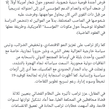
فرض أجندة قومية دينية شعبوية، تتمحور حول شعار أمريكا أولاً. إلا
أن ضعف أدواته وانعدام الدعم المؤسسي أدى إلى احتوائه تدريجياً
من قِبل ذات القوى التي كان يحاول مواجهتها، وفرضت عليه
شخوصها في المناصب المختلفة، بدلاً من الموالين له (تتضمن الدراسة
المطولة توضيحاً حول مكونات “المؤسسة” الأمريكية، وطريقة عملها
في العقود الماضية).
كما ركز ترامب على تعزيز النمو الاقتصادي، وتخفيض الضرائب، وتبنى
سياسة خارجية انعزالية بعض الشيء، وشن حروباً تجارية، خاصة مع
الصين، وأحدث بلبلة في أوساط المجتمع الدولي بانسحابه من
اتفاقيات دولية محورية. اتسمت سياساته تجاه الهجرة بالتشدد،
وتمثلت في بناء الجدار الحدودي مع المكسيك، مما أدى إلى أزمات
سياسية وإنسانية. كما أظهرت استجابة إدارته لجائحة كوفيد-19
تخبطاً وسوء إدارة، رغم تسريع تطوير اللقاحات.
في المقابل، عزز ترامب تأثيره على النظام القضائي بتعيين ثلاثة
قضاة محافظين في المحكمة العليا، مما أعاد تشكيل توازنها لسنوات
قادمة. وقد أسهمت خطابات ترامب الحادة في تعميق الانقسامات