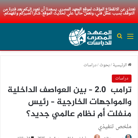
نعتذر عن الانقطاع المؤقت لموقع المعهد المصري. يسعدنا أن نعود إليكم بعد فترة من
التوقف بسبب عطل فني، ونعمل حاليا علي تحديث الموقع. شكرا لصبركم وتفهمكم.
القائمة
بحث عن
الرئيسية
/
بحوث
/
دراسات
دراسات
ترامب 2.0 – بين العواصف الداخلية
والمواجهات الخارجية – رئيس
منفلت أم نظام عالمي جديد؟
ملخص تنفيذي