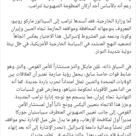
رغم أنه بالأساس أحد أركان المنظومة الصهيونية لترامب.
أما وزارة الخارجية، فقد أسندها ترامب إلى السيناتور ماركو روبيو،
المعروف بتوجهاته المحافظة ومواقفه الحازمة تجاه الصين وإيران
وكوبا، ودعمه غير المشروط لإسرائيل. هذا الاختيار يعكس اتجاهاً
لتصعيد النهج المتشدد في السياسة الخارجية الأمريكية، في ظل بيئة
دولية شديدة التوتر.
في السياق ذاته، عُيِّن مايكل والتز مستشاراً للأمن القومي. والتز، وهو
ضابط قوات خاصة سابق، يحمل رؤية صارمة تعتبر أن العلاقات بين
الولايات المتحدة والصين تمثل امتداداً لحرب باردة جديدة. كما أنه
من الداعمين الأقوياء لحكومة نتنياهو، ومعارض قوي للسياسات
التهادنية تجاه إيران، مما ينسجم مع توجه إدارة ترامب الجديدة.
وعزز هذا الاتجاه بتعيين أليكس وونج نائباً أول لمستشار الأمن
القومي، إلى جانب تعيين الصهيوني المتطرف سيباستيان جوركا
مديراً أول لمكافحة الإرهاب، وهو ما يدل على ميل الإدارة نحو مواقف
أكثر تصلباً وعدائية داعمة لإسرائيل. (تجدر الإشارة إلى أنه بعد إنهاء
الدراسة قام بترامب بعزل والتز ونائبه، في تطور مثير!).