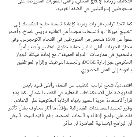
التكاليف وزيادة الإنتاج المحلي، وألغى العقوبات المفروضة على
مستوطنين إسرائيليين في الضفة الغربية.
كما اتخذ ترامب قرارات رمزية كإعادة تسمية خليج المكسيك إلى
“خليج أميركا”، والانسحاب مجدداً من اتفاقية باريس للمناخ، وأصدر
عفواً عن 1500 شخص من المتورطين في اقتحام الكونجرس. وفي
مجال الحريات، ألغى تدابير حماية حقوق المثليين وأصدر أمراً
بالتحقيق في ممارسات “الدولة العميقة”، مع إعادة هيكلة الجهاز
الحكومي عبر إدارة DOGE، وتجميد التوظيف وإلزام الموظفين
بالعودة إلى العمل الحضوري.
اقتصادياً، شجع ترامب التنقيب عن النفط، وألغى قيود بايدن
المفروضة على الاستكشافات النفطية في القطب الشمالي. كما وقع
قراراً لاستعادة حرية التعبير بإنهاء الرقابة الحكومية على الإعلام.
وقرر تجميد المساعدات الفيدرالية مؤقتاً، ما أثار مخاوف بشأن تأثير
ذلك على برامج الإغاثة والأبحاث الصحية، رغم تأكيد البيت الأبيض
أن البرامج الإنسانية المباشرة لن تتأثر.