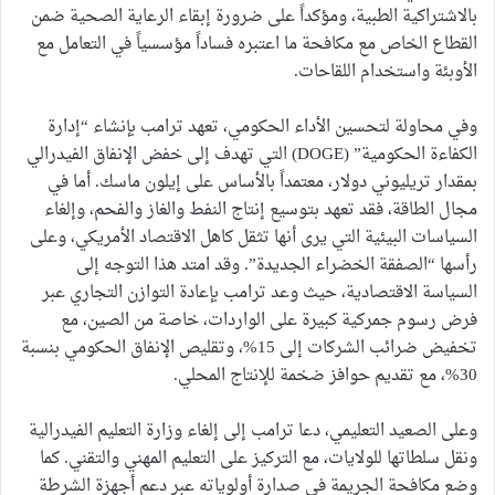
بالاشتراكية الطبية، ومؤكداً على ضرورة إبقاء الرعاية الصحية ضمن
القطاع الخاص مع مكافحة ما اعتبره فساداً مؤسسياً في التعامل مع
الأوبئة واستخدام اللقاحات.
وفي محاولة لتحسين الأداء الحكومي، تعهد ترامب بإنشاء “إدارة
الكفاءة الحكومية” (DOGE) التي تهدف إلى خفض الإنفاق الفيدرالي
بمقدار تريليوني دولار، معتمداً بالأساس على إيلون ماسك. أما في
مجال الطاقة، فقد تعهد بتوسيع إنتاج النفط والغاز والفحم، وإلغاء
السياسات البيئية التي يرى أنها تثقل كاهل الاقتصاد الأمريكي، وعلى
رأسها “الصفقة الخضراء الجديدة”. وقد امتد هذا التوجه إلى
السياسة الاقتصادية، حيث وعد ترامب بإعادة التوازن التجاري عبر
فرض رسوم جمركية كبيرة على الواردات، خاصة من الصين، مع
تخفيض ضرائب الشركات إلى 15%، وتقليص الإنفاق الحكومي بنسبة
30%، مع تقديم حوافز ضخمة للإنتاج المحلي.
وعلى الصعيد التعليمي، دعا ترامب إلى إلغاء وزارة التعليم الفيدرالية
ونقل سلطاتها للولايات، مع التركيز على التعليم المهني والتقني. كما
وضع مكافحة الجريمة في صدارة أولوياته عبر دعم أجهزة الشرطة