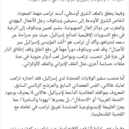
وفيما يتعلق بالملف الشرق أوسطي، أسند ترامب مهمة المبعوث
الخاص للشرق الأوسط إلى ستيفين ويتكوف، رجل الأعمال اليهودي
والمقرب من دوائر المال الصهيونية. يشير تعيين ويتكوف إلى الرغبة
في دفع التسويات الإقليمية لصالح إسرائيل، حيث عبّر صراحة عن
دعمه لنتنياهو، وأكد أن ترامب هو “أشد المؤيدين لإسرائيل عبر
الأجيال”. وقد لعب ويتكوف دوراً مهماً في دفع اتفاق وقف إطلاق النار
في غزة قبل تنصيب ترامب، ويواصل لعب أدوار حيوية في عدة
ملفات حساسة أخرى، مثل الملف الإيراني والملف الأوكراني.
أما منصب سفير الولايات المتحدة لدى إسرائيل، فقد اختاره ترامب
لمايك هاكابي، القس المعمداني السابق والمرشح الرئاسي السابق،
المعروف بمواقفه العقائدية الداعمة لإسرائيل. هاكابي لا يعترف بوجود
“الضفة الغربية” أو “الاحتلال”، بل يعتبرها “يهودا والسامرة”، مما
يعزز الطبيعة الإيديولوجية المتشددة لفريق ترامب في تعامله مع
القضية الفلسطينية.
وفيما يخص إدارة الشؤون الاقتصادية، عين ترامب سكوت بيسنت،