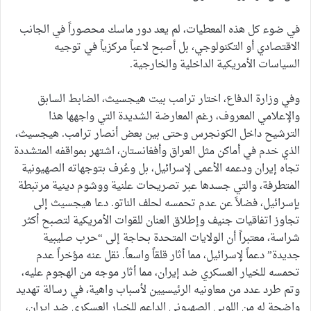
في ضوء كل هذه المعطيات، لم يعد دور ماسك محصوراً في الجانب
الاقتصادي أو التكنولوجي، بل أصبح لاعباً مركزياً في توجيه
السياسات الأمريكية الداخلية والخارجية.
وفي وزارة الدفاع، اختار ترامب بيت هيجسيث، الضابط السابق
والإعلامي المعروف، رغم المعارضة الشديدة التي واجهها هذا
الترشيح داخل الكونجرس وحتى بين بعض أنصار ترامب. هيجسيث،
الذي خدم في أماكن مثل العراق وأفغانستان، اشتهر بمواقفه المتشددة
تجاه إيران ودعمه الأعمى لإسرائيل، بل وعُرف بتوجهاته الصهيونية
المتطرفة، والتي جسدها عبر تصريحات علنية ووشوم دينية مرتبطة
بإسرائيل، فضلاً عن عدم تحمسه لحلف الناتو. دعا هيجسيث إلى
تجاوز اتفاقيات جنيف وإطلاق العنان للقوات الأمريكية لتصبح أكثر
شراسة، معتبراً أن الولايات المتحدة بحاجة إلى “حرب صليبية
جديدة” دعماً لإسرائيل، مما أثار قلقاً واسعاً. نقل عنه مؤخراً عدم
تحمسه للخيار العسكري ضد إيران، مما أثار موجه من الهجوم عليه،
وتم طرد عدد من معاونيه الرئيسيين لأسباب واهية، في رسالة تهديد
واضحة له من اللوبي الصهيوني الداعم للخيار العسكري ضد إيران،