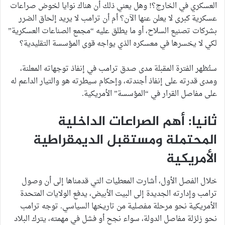
العسكري في الخارج؟! وهل يعني ذلك أن هناك نوايا لخوض صراعات
عسكرية كبرى لا يعلن عنها الآن؟ أم أن ترامب لا يريد إلحاق الضرر
بشركات تصنيع السلاح، أو ما يطلق عليه “مجمع الصناعات العسكرية”
لكي لا يخسرها في معسكره الذي يواجه قوى المؤسسة التقليدية؟
ستُظهر الفترة المقبلة مدى صدق ترامب في إنفاذ توجهاته المعلنة،
ومدى قدرته على إنفاذ أجندته، وإحكام سيطرته هو والتيار الداعم له
على مفاصل القرار في “المؤسسة” الأمريكية.
ثانيا: أهم الصراعات الداخلية
المحتملة ومستقبل الديمقراطية
الأمريكية
خلال الفصل الأول، أشارت المعطيات التي قدمناها إلى أن وصول
ترامب وإدارته الجديدة إلى البيت الأبيض، يدفع الولايات المتحدة
الأمريكية نحو مرحلة مفصلية من تاريخها السياسي. توجه ترامب
نحو زلزلة مفاصل الدولة، سواء نجح أو فشل في مهمته، يترك البلاد