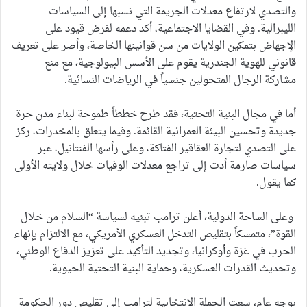
والتصدي لارتفاع معدلات الجريمة التي نسبها إلى السياسات
الليبرالية. وفي القضايا الاجتماعية، أكد دعمه لفرض قيود على
الإجهاض بتمكين الولايات من سن قوانينها الخاصة، وأصر على تعريف
قانوني للهوية الجندرية يقوم على الأسس البيولوجية، مع منع
مشاركة الرجال المتحولين جنسياً في الرياضات النسائية.
أما في مجال البنية التحتية، فقد طرح خططاً طموحة لبناء مدن حرة
جديدة وتحسين البيئة العمرانية القائمة. وفيما يتعلق بالمخدرات، ركز
على التصدي لتجارة العقاقير الفتاكة، وعلى رأسها الفنتانيل، عبر
سياسات صارمة أدت إلى تراجع معدلات الوفيات خلال ولايته الأولى
كما يقول.
وعلى الساحة الدولية، أعلن ترامب تبنيه لسياسة “السلام من خلال
القوة”، متمسكاً بتقليص التدخل العسكري الأمريكي، مع الالتزام بإنهاء
الحرب في غزة وأوكرانيا، وتجديد التأكيد على تعزيز الدفاع الوطني،
وتحديث القدرات العسكرية، وحماية البنية التحتية الحيوية.
بوجه عام، سعت الحملة الانتخابية لترامب إلى تقليص دور الحكومة