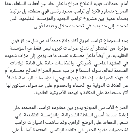
أمام احتمالات قوية لاندلاع صراع داخلي حاد بين أقطاب السلطة. هذا
الصراع يتجاوز فكرة أن ترامب مجرد رئيس قوي منفلت، بل يرتبط
بصدام عميق بين مشروع ترامب الجديد والمؤسسة التقليدية، التي
نجحت إلى حد بعيد في تحجيمه خلال ولايته الأولى.
ومع استجماع ترامب لفريق أكثر ولاءً ودعماً له من قبل مراكز قوى
مؤثرة، من المنتظر أن تندلع صراعات كبرى، ليس فقط مع المؤسسة
التقليدية، بل أيضاً داخل معسكره نفسه، ما قد يؤدي إلى هزات شديدة
في المشهد الداخلي الأمريكي، وانعكاسات حادة على قيادة الولايات
المتحدة للعالم، سواء استطاع ترامب حسم الصراع لصالح معسكره أم
لا، فهذه الصراعات، إضافة للهدم المنهجي للمؤسسات الرسمية، فضلاً
عن العلاقات الدولية مع الحلفاء والخصوم على حد سواء، سيكون لها
أثار مستدامة على المكانة والهيمنة الأمريكية العالمية.
الصراع الأساسي المتوقع يدور بين منظومة ترامب، المصممة على
إعادة صياغة أسس السلطة الفيدرالية، والمؤسسة التقليدية التي
تسعى للحفاظ على الوضع الراهن. وقد ساهمت اختيارات ترامب
لشخصيات مثيرة للجدل في طاقمه الرئاسي، المعتمدة أساساً على