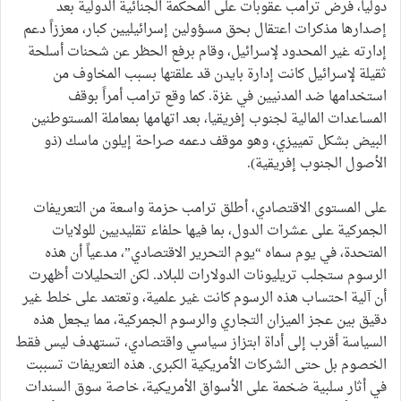
دولياً، فرض ترامب عقوبات على المحكمة الجنائية الدولية بعد
إصدارها مذكرات اعتقال بحق مسؤولين إسرائيليين كبار، معززاً دعم
إدارته غير المحدود لإسرائيل، وقام برفع الحظر عن شحنات أسلحة
ثقيلة لإسرائيل كانت إدارة بايدن قد علقتها بسبب المخاوف من
استخدامها ضد المدنيين في غزة. كما وقع ترامب أمراً بوقف
المساعدات المالية لجنوب إفريقيا، بعد اتهامها بمعاملة المستوطنين
البيض بشكل تمييزي، وهو موقف دعمه صراحة إيلون ماسك (ذو
الأصول الجنوب إفريقية).
على المستوى الاقتصادي، أطلق ترامب حزمة واسعة من التعريفات
الجمركية على عشرات الدول، بما فيها حلفاء تقليديين للولايات
المتحدة، في يوم سماه “يوم التحرير الاقتصادي”، مدعياً أن هذه
الرسوم ستجلب تريليونات الدولارات للبلاد. لكن التحليلات أظهرت
أن آلية احتساب هذه الرسوم كانت غير علمية، وتعتمد على خلط غير
دقيق بين عجز الميزان التجاري والرسوم الجمركية، مما يجعل هذه
السياسة أقرب إلى أداة ابتزاز سياسي واقتصادي، تستهدف ليس فقط
الخصوم بل حتى الشركات الأمريكية الكبرى. هذه التعريفات تسببت
في أثار سلبية ضخمة على الأسواق الأمريكية، خاصة سوق السندات