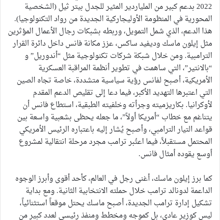
2022 بدعم كبير من الملياردير المثير للجدل بيتر ثيل (الشخصية
المحورية في المنظومة الأوليجاركية الجديدة من رواد التكنولوجيا).
هذا الدعم، الذي شمل التمويل، وربطه بشبكات رجال الأعمال المؤثرين
مثل إيلون ماسك وديفيد ساكس، عزز مكانة فانس داخل دائرة القرار
الترامبية. ومن خلال شبكة شركات تكنولوجية مثل “أندوريل” و
“بالانتير”، التي ساهمت في تطوير أنظمة المراقبة العسكرية
الأمريكية، أصبح لفانس رؤية سياسية متشددة، خاصة تجاه الصين
التي اعتبرها التهديد الأكبر، فيما دعا إلى تقليص الدعم المقدم
لأوكرانيا. بكاريزميته وجرأته وخلفيته الطبقية، استطاع فانس أن
يتناغم مع خطاب “أمريكا أولاً”، ما جعله يحظى بشعبية واسعة بين
قواعد التيار الترامبي، وأصبح يُشار إليه باعتباره الرئيس الأمريكي
المحتمل مستقبلاً، فيما اعتُبر ترامب مجرد مرحلة انتقالية لمشروع
أوسع يقوده أمثال فانس.
كما برز إيلون ماسك، أغنى رجل في العالم، كأحد أقوى وأبرز الوجوه
الداعمة لدونالد ترامب خلال حملته الانتخابية الثانية. ومع بداية
تشكيل إدارة ترامب الجديدة، أصبح ماسك يحتل موقعاً استثنائياً،
ليس كوزير عادي، بل كموجه ومخطط ومنفذ رئيسي لعدد كبير من