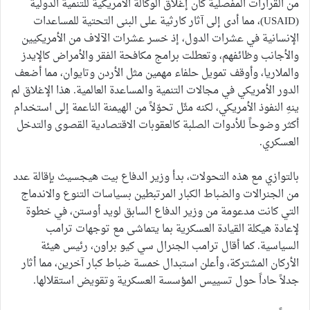
من القرارات المفصلية كان إغلاق الوكالة الأمريكية للتنمية الدولية
(USAID)، مما أدى إلى آثار كارثية على البنى التحتية للمساعدات
الإنسانية في عشرات الدول، إذ خسر عشرات الآلاف من الأمريكيين
والأجانب وظائفهم، وتعطلت برامج مكافحة الفقر والأمراض كالإيدز
والملاريا، وأوقف تمويل حلفاء مهمين مثل الأردن وتايوان، مما أضعف
الدور الأمريكي في مجالات التنمية والمساعدة العالمية. هذا الإغلاق لم
ينهِ النفوذ الأمريكي، لكنه مثّل تحوّلاً من الهيمنة الناعمة إلى استخدام
أكثر وضوحاً للأدوات الصلبة كالعقوبات الاقتصادية القصوى والتدخل
العسكري.
بالتوازي مع هذه التحولات، بدأ وزير الدفاع بيت هيجسيث بإقالة عدد
من الجنرالات والضباط الكبار المرتبطين بسياسات التنوع والاندماج
التي كانت مدعومة من وزير الدفاع السابق لويد أوستن، في خطوة
لإعادة هيكلة القيادة العسكرية بما يتماشى مع توجهات ترامب
السياسية. كما أقال ترامب الجنرال سي كيو براون، رئيس هيئة
الأركان المشتركة، وأعلن استبدال خمسة ضباط كبار آخرين، مما أثار
جدلاً حاداً حول تسييس المؤسسة العسكرية وتقويض استقلالها.