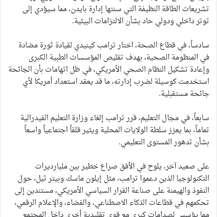
تشريعات الطاقة النظيفة التي سنتها إدارة بايدن، مما سيؤدي إلى
توتر داخلي ودولي حاد بشأن الالتزامات البيئية.
سادساً، في قطاع الصحة، اختار ترامب كينيدي لقيادة ثورة مضادة
في المنظومة الصحية، بهدف تقليص المؤسسات الطبية الكبرى
وإعادة تشكيل النظام الصحي الأمريكي، في ظل اتهامات بأن الجائحة
استخدمت كوسيلة لضرب إدارته، ما قد يعقد استعداد أمريكا لأي
جائحة مستقبلية.
سابعاً، في مجال التعليم، قرر ترامب إلغاء وزارة التعليم الفيدرالية
تماماً، بما يعزز سلطة الولايات المحلية ويثير قلقاً اجتماعياً واسعاً
بشأن تدهور المستوى التعليمي.
على صعيد آخر، يلوح في الأفق صراع خطير بين مليارديرات
التكنولوجيا الذين دعموا ترامب، مثل إيلون ماسك وبيتر ثيل، حول
النفوذ والهيمنة على صناعة القرار السياسي الأمريكي، مستندين إلى
تحكمهم في قطاعات الذكاء الاصطناعي، والفضاء، والإعلام الرقمي،
مما يؤسس لصدامات كبرى مع قوى تقليدية أخرى داخل المجتمع