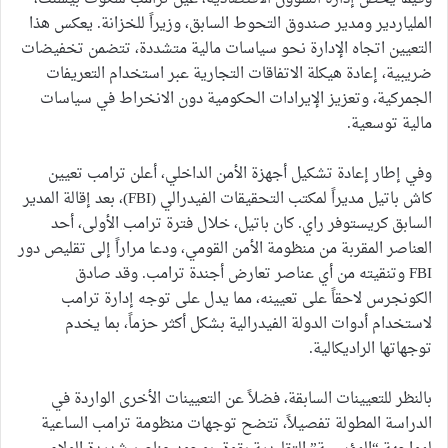
الملياردير ومدير صندوق التحوط السابق، وزيراً للخزانة. يعكس هذا
التعيين اتجاه الإدارة نحو سياسات مالية متشددة، تتضمن تخفيضات
ضريبية، إعادة هيكلة الاتفاقات التجارية عبر استخدام التعريفات
الجمركية، وتعزيز الإيرادات الحكومية دون الانخراط في سياسات
مالية توسعية.
وفي إطار إعادة تشكيل أجهزة الأمن الداخلي، أعلن ترامب تعيين
كاش باتيل مديراً لمكتب التحقيقات الفيدرالي (FBI)، بعد إقالة المدير
السابق كريستوفر راي. كان باتيل، خلال فترة ترامب الأولى، أحد
العناصر المقربة من منظومة الأمن القومي، ودعا مراراً إلى تقليص دور
FBI وتنقيته من أي عناصر تعارض أجندة ترامب. وقد صادق
الكونجرس لاحقاً على تعيينه، مما يدل على توجه إدارة ترامب
لاستخدام أدوات الدولة الفيدرالية بشكل أكثر حزماً، بما يخدم
توجهاتها الراديكالية.
بالنظر للتعيينات السابقة، فضلاً عن التعيينات الأخرى الواردة في
الدراسة المطولة تفصيلاً، تتضح توجهات منظومة ترامب الساعية