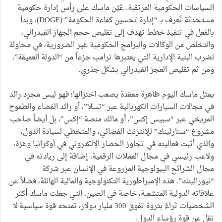
السياسات الحكومية المرتقبة. عُيِّن ماسك على رأس إدارة حكومية
مستحدثة تُعرف بـ “إدارة تحسين كفاءة الحكومة” (DOGE)، وبدأ
بالفعل في تنفيذ خطط تهدف إلى تقليص حجم الجهاز الفيدرالي،
والتخلص من الوكالات والبرامج الحكومية غير الضرورية، في محاولة
لضرب البنية الإدارية التي يعتبرها ترامب جزءاً من “الدولة العميقة”،
ومن ثم تقليص العجز الفيدرالي بشكل جذري.
يمثل ماسك اليوم ظاهرة معقدة يصعب اختزالها؛ فهو ليس مجرد رائد
في مجالات السيارات الكهربائية عبر “تسلا”، أو رائد الفضاء والطموح
المريخي عبر “سبيس إكس”، أو مالك منصة “إكس”، بل أيضاً صاحب
مشروع “ستارلينك” للإنترنت الفضائي، والمتخطي لسيادة الدول،
والذي أثبت فعاليته في تجاوز الحصار الإلكتروني في أوكرانيا وغزة،
ولاعب رئيسي في مجال العملات الرقمية، إضافة إلى ريادته في
مجال الشرائح البيولوجية المزروعة في الإنسان عبر شركة
“نيورالينك”. هذه الإمبراطورية التكنولوجية والمالية الهائلة، فضلاً عن
علاقاته الدولية المتشعبة، خاصة في الصين، التي جعلت ماسك أكثر
الشخصيات ثراءً بثروة تفوق 300 مليار دولار، تمنحه قوة سياسية لا
تقل عن قوة رؤساء الدول.