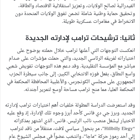
الفيدرالية لصالح الولايات، وتعزيز استقلالية الاقتصاد والطاقة،
وتحقيق حماية وطنية شاملة تضمن تفوق الولايات المتحدة دون
الانخراط في مغامرات عسكرية طويلة.
ثانيا: ترشيحات ترامب لإدارته الجديدة
انعكست التوجهات التي أعلنها ترامب خلال حملته بوضوح على
اختياراته لفريقه الرئاسي الجديد، والتي حملت مؤشرات على صدام
مباشر مع المؤسسة التقليدية. وقد دعم هذه التوجهات تفويض شعبي
واسع النطاق، بفعل فوزه الانتخابي الكبير، إلى جانب سيطرة الحزب
الجمهوري على مجلسي الكونجرس، والأغلبية المحافظة المحكمة في
المحكمة العليا، مما منح ترامب مساحة أوسع لتمرير أجندته.
وقد استعرضت الدراسة المطولة خلفيات أهم اختيارات ترامب لإدارته
الجديد. وبرز جي دي فانس كأحد أبرز وجوه تلك الإدارة، إذ وقع عليه
الاختيار ليشغل منصب نائب الرئيس. فانس، الذي اشتهر بمذكراته
“Hillbilly Elegy”، مر بتحول سياسي لافت، منتقلاً من ناقد لترامب
إلى أحد رموز حركة “ماجا”، وانتخب عضواً في مجلس الشيوخ عام