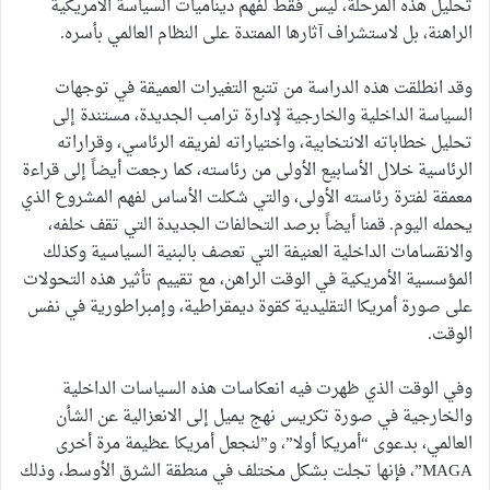
تحليل هذه المرحلة، ليس فقط لفهم ديناميات السياسة الأمريكية
الراهنة، بل لاستشراف آثارها الممتدة على النظام العالمي بأسره.
وقد انطلقت هذه الدراسة من تتبع التغيرات العميقة في توجهات
السياسة الداخلية والخارجية لإدارة ترامب الجديدة، مستندة إلى
تحليل خطاباته الانتخابية، واختياراته لفريقه الرئاسي، وقراراته
الرئاسية خلال الأسابيع الأولى من رئاسته، كما رجعت أيضاً إلى قراءة
معمقة لفترة رئاسته الأولى، والتي شكلت الأساس لفهم المشروع الذي
يحمله اليوم. قمنا أيضاً برصد التحالفات الجديدة التي تقف خلفه،
والانقسامات الداخلية العنيفة التي تعصف بالبنية السياسية وكذلك
المؤسسية الأمريكية في الوقت الراهن، مع تقييم تأثير هذه التحولات
على صورة أمريكا التقليدية كقوة ديمقراطية، وإمبراطورية في نفس
الوقت.
وفي الوقت الذي ظهرت فيه انعكاسات هذه السياسات الداخلية
والخارجية في صورة تكريس نهج يميل إلى الانعزالية عن الشأن
العالمي، بدعوى “أمريكا أولا”، و”لنجعل أمريكا عظيمة مرة أخرى
MAGA”، فإنها تجلت بشكل مختلف في منطقة الشرق الأوسط، وذلك