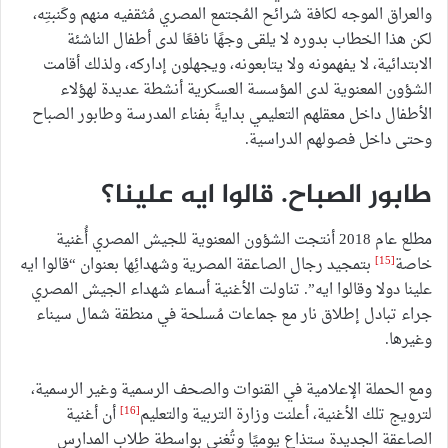
والعراق الموجه لكافة شرائح المُجتمع المصري مُثقفيه منهم وكَنبتِه،
لكن هذا الخطاب بدوره لا يلقى وجهًا نافعًا لدى أطفال الناشئة
الابتدائية، لا يفهمونه ولا يتابعونه، ويجهلون إداركه، ولذلك أقامت
الشؤون المعنوية لدى المؤسسة العسكرية أنشطة عديدة لهؤلاء
الأطفال داخل معقلهم التعليمي بدايةً بفناء المدرسة وطابور الصباح
وحتى داخل فصولهم الدراسية.
طابور الصباح. قالوا ايه علينا؟
مطلع عام 2018 أنتجت الشؤون المعنوية للجيش المصري أُغنية
[15]
خاصة
بتمجيد رجال الصاعقة المصرية وشهدائِها بعنوان “قالوا ايه
علينا دولا وقالوا ايه”. تناولت الأغنية أسماء شهداء الجيش المصري
جراء تبادل إطلاق نار مع جماعات مُسلحة في منطقة شمال سيناء
وغيرها.
ومع الحملة الإعلامية في القنوات والصحف الرسمية وغير الرسمية،
[16]
لترويج تلك الأغنية، أعلنت وزارة التربية والتعليم
أن أغنية
الصاعقة الجديدة ستذاع يوميًا وتُغنى بواسطة طلاب المدارس