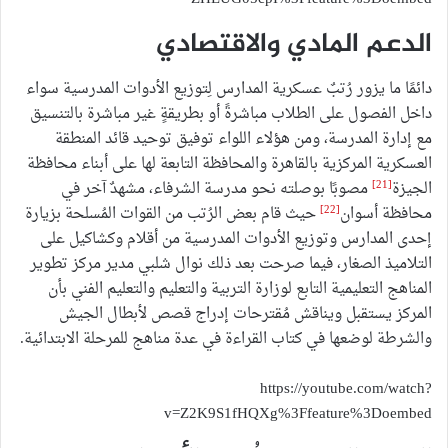
الدعم المادي والاقتصادي
دائمًا ما يزور رُتبٌ عسكرية المدارس لِتوزيع الأدوات المدرسية سواء
داخل الفصول على الطلاب مباشرةً أو بطريقةٍ غير مباشرة بالتنسيق
مع إدارة المدرسة، ومن هؤلاء اللواء توفيق توحيد قائد المنطقة
العسكرية المركزية بالقاهرة والمحافظة التابعة لها على أبناء محافظة
[21]
الجيزة
مصوبًا بوصلته نحو مدرسة الشرفاء، مشهدٌ آخر في
[22]
محافظة أسوان
حيث قام بعض الرُتب من القوات المُسلحة بزيارة
إحدى المدارس وتوزيع الأدوات المدرسية من أقلام وكشاكيل على
التلاميذ الصغار، فيما صرحت بعد ذلك نوال شلبي مدير مركز تطوير
المناهج ‎التعليمية التابع لوزارة التربية والتعليم والتعليم الفني بأن
المركز يستقبل ويناقش مُقترحات إدراج قصص لأبطال الجيش
والشرطة لوضعها في كتاب القراءة في عدة مناهج للمرحلة الابتدائية.
https://youtube.com/watch?
v=Z2K9S1fHQXg%3Ffeature%3Doembed