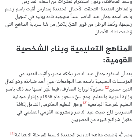
وسط المحافظة، ودون استطرادٍ لعشرات من أسماء المدارس
والمناطق العديدة؛ التحقت الأجيال الجديدة بمدارس لُقبت باسم زعيم
واحد اسمه جمال عبد الناصر لتبدأ منهجية قادة يوليو في تبجيل
زعيمها، ونُنقذ الوطن من قوى الشرِّ. لِنُكمل من هُنا سردية المناهج التي
وُضعت لتلك الأجيال.
المناهج التعليمية وبناء الشخصية
القومية:
بعد أن استفرد جمال عبد الناصر بحُكم مصر، ولُقبت العديد من
المؤسسات التعليمية باسمه عدا الجامعات؛ عيّن أحد ضباطه وهو كمال
[2]
الدين حسين
مسؤولًا لوزارة المعارف، فيما غُيّر اسمها بعد ذلك باسم
وزارة التربية والتعليم. ومع سَنِّ دستور عام 1956م وإقرار مجانية
[3]
التعليم للمرحلة الجامعية
وحق التعليم الحكومي الشامل لِكافة
المصريين ذاع صيت عبد الناصر ومشروعه القومي التعليمي في
عقول شرائح كبيرة من المصريين
[4]
ومن ثَّم وُضعت مناهج التاريخ الجديدة لاسيما للمرحلة الابتدائية