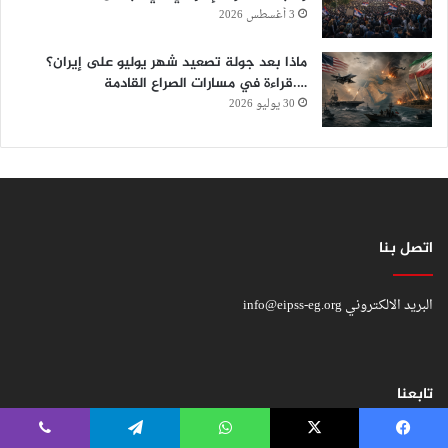
3 أغسطس 2026
ماذا بعد جولة تصعيد شهر يوليو على إيران؟
….قراءة في مسارات الصراع القادمة
30 يوليو 2026
اتصل بنا
البريد الالكتروني
info@eipss-eg.org
تابعنا
يسبوك
‫X
واتساب
تيلقرام
ڤايبر