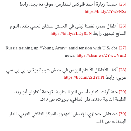
[25]
حقيقة زيارة أحمد فلوكس للمدارس، موقع ده بجد، رابط
https://bit.ly/2Yw9NSa
[26]
أطفال مصر، نفسنا نبقى في الجيش علشان نحمي بلدنا، اليوم
السابع فيديو، رابط
https://bit.ly/2LDy03N
Russia training up “Young Army” amid tension with U.S، cbs
[27]
news،.
https://cbsn.ws/2YwUVmB
[28]
آلاف الأطفال الأيتام الروس في جيش شبيبة بوتين، بي بي سي
عربي، رابط
https://bbc.in/2sdYhPf
[29]
حنة آرنت، كتاب أسس التوتاليتارية، ترجمة أنطوان أبو زيد،
الطبعة الثانية 2016، دار الساقي، بيروت، ص 243.
[30]
مصطفى حجازي، الإنسان المهدور، المركز الثقافي العربي، الدار
البيضاء، ص 111.