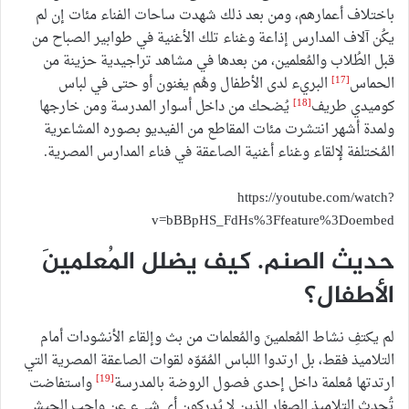
باختلاف أعمارهم، ومن بعد ذلك شهدت ساحات الفناء مئات إن لم
يكُن آلاف المدارس إذاعة وغناء تلك الأغنية في طوابير الصباح من
قبل الطُلاب والمُعلمين، من بعدها في مشاهد تراجيدية حزينة من
[17]
الحماس
البريء لدى الأطفال وهُم يغنون أو حتى في لباس
[18]
كوميدي طريف
يُضحك من داخل أسوار المدرسة ومن خارجها
ولمدة أشهر انتشرت مئات المقاطع من الفيديو بصوره المشاعرية
المُختلفة لإلقاء وغناء أغنية الصاعقة في فناء المدارس المصرية.
https://youtube.com/watch?
v=bBBpHS_FdHs%3Ffeature%3Doembed
حديث الصنم. كيف يضلل المُعلمينَ
الأطفال؟
لم يكتفِ نشاط المُعلمينَ والمُعلمات من بث وإلقاء الأنشودات أمام
التلاميذ فقط، بل ارتدوا اللباس المُمّوّه لقوات الصاعقة المصرية التي
[19]
ارتدتها مُعلمة داخل إحدى فصول الروضة بالمدرسة
واستفاضت
تُحدث التلاميذ الصغار الذين لا يُدركون أي شيء عن واجب الجيش