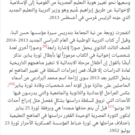
وسعيها نحو تغيير هوية التعليم المصرية من القومية إلى الإسلامية
الإخوانية عن طريق إبراهيم غُنيم وهو وزير التربية والتعليم الجديد
الذي عيّنه الرئيس مُرسي في أغسطس 2013.
انفجرت زوبعة عن نية الجماعة بتدريس سيرة مؤسسها حسن البنا،
وقيل أن كتاب التربية الوطنية في العام الدراسي الجديد 2013 -2014
[9]
للصف الثالث الثانوي يحمل صورًا لإشارة رابعة
وصورًا أخرى لعدة
شخصيات إخوانية في الكتاب مرموزاً لها بأبطال ثورة يناير. نذكر
أيضًا بالقول إن أطفال مرحلة الابتدائية لا تتغير مناهجهم التاريخية
لمادة الدراسات إلا قليلًا، فمن إجراءات السلطة في تغيير المناهج لم
يشمل الكثير بعد 2013 سوى إزاحة اسم محمد البرادعي من أسماء
[10]
الحاصلين على جائزة نوبل كوّنه أحد شخصيات وقادة ثورة يناير
،
عكس المراحل الإعدادية والثانوية والجامعية والتي يدرسون فيها
الأحداث التي تروق للسلطة دراستها بشكلٍ مُفصل مثل إدراج أحداث
[11]
30 يونيو
قبل أن يتم حذفها مجددا هي وبرفقة ثورة 25 يناير
لتكون الثورة المصرية الوحيدة المُقرر دراستها في المناهج التعليمية
باختلاف مراحلها هي ثورة ضباط المؤسسة العسكرية الأحرار ثورة 23
يوليو 1952.