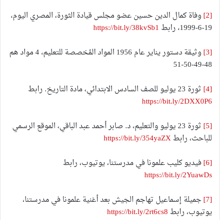
[2]
وفاة كمال الدين حسين عضو مجلس قيادة الثورة، المصري اليوم،
19-6-1999، رابط
https://bit.ly/38kvSb1
[3]
وثيقة دستور يناير عام 1956 المواد المُخصصة للتعليم، 4 مواد هم
48-49-50-51
[4]
ثورة 23 يوليو للصف السادس الابتدائي، مادة التاريخ. رابط
https://bit.ly/2DXX0P6
[5]
ثورة 23 يوليو والتعليم، د. صابر أحمد عبد الباقي، الموقع الرسمي
للباحث، رابط
https://bit.ly/354yaZX
[6]
فيديو كليب علمونا في مدرستنا، يوتيوب، رابط
https://bit.ly/2YuawDs
[7]
جميلة إسماعيل تهاجم الجيش بعد أغنية علمونا في مدرستنا،
يوتيوب، رابط
https://bit.ly/2rt6cs8