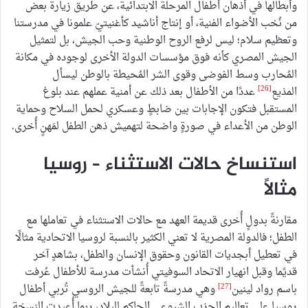
وأبطالها في أذهان أطفال المرحلة الابتدائية، عن طريق زيارة بعض
من نُخب الأضواء الفنية، أو إنتاج أناشيد كأغنيتيّ علمونا في مدرستنا
وتعظيم سلام؛ ليس لرفع الروح الوطنية وحب الجيش، بل لتمثيل
الجيش المصري كأنه فوق مؤسسات الدولة الأخرى لوجوده في مكانة
المُحارب وسط الفوضى وقوى الشر المُحيطة بالوطن ليسأل
[26]
المذيع
عددًا من الأطفال بعد ذلك عن أمنية عملهم عند بلوغ
المستقبل فتكون الإجابات بين ضابطٍ وعسكري لحمل السلاح وحماية
الوطن من الأعداء في صورةٍ واضحة لتهميش ذهن الطفل لمَهنٍ أُخرى.
استنساخ حالات الاستثناء – روسيا
مثالًا
مقارنةً بدولٍ أُخرى قديمة العهد مع حالات الاستثناء في تعاملها مع
الطفل؛ فالدولة المصرية لا تعني الكثير بالنسبة لروسيا الاتحادية مثالًا
في تعطيل أبجديات القانون وحقوق الإنسان والطفل، بشاهدٍ آخر
قديًما وقبل انهيار الاتحاد السوفيتي أُنشأت مدرسة للأطفال عُرفت
[27]
باسم رواد لينين
وهي مدرسةً تابعةً للجيش الروسي تُربي أطفال
روسيا على تعاليم الحزب الشيوعي الحاكم للبلاد، ربما أُعيدت النسخة