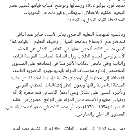
تُمجد ثورة يوليو 1952 وزعمائِها وتوضح أسباب قيامها لتغيير عصر
التبعية الملكية للاحتلال البريطاني وغير ذلك من البديهيات
المحفوظة لقيام الدول وسقوطها.
وبالنسبة لمنهجية التعليم الناصري يذكر الأستاذ صابر عبد الباقي
[5]
مُحاضر علم الاجتماع بجامعة المنيا أن وظيفة التعليم
بقيادة كمال
الدين حسين كانت تُلخص عملها في نقطتين؛ الأولى هي الحشد
الأيديولوجي لجميع الطلاب وراء القيادة السياسية القومية للبلاد،
والثانية وهي تخُص الطلاب الأكبر سنًا في إعدادهم على المستوى
التخصصي لإدارة مؤسسات الدولة بأيديولجيتها الناصرية الثابتة،
بالإضافة إلى محاربة أي توجهاتٍ فكرية وإدارية مُختلفة عن عقلية
السلطة الناصرية وقتها وبدون النظر لإشكاليات الخطاب القومي
وتأثيره السلبي على تشكل وعي الطفل الإنساني مُنذ صغره إلا أنّه
وبقياس مفهوم الاستثناء في الدولة على الواقع المصري في حقبة
الناصرية (1954 – 1970) نجد أن مصر كانت في صعوبات حقيقة على
المستوى الداخلي والخارجي.
ومن يوليو 1952 إلى العدوان الثلاثي 1956م إلى نكسة مصر أمام