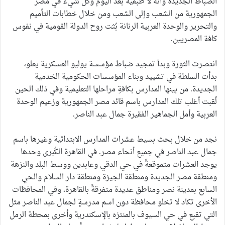
الضباط الجديدة وأنه لا طبقية بعد اليوم وكُل شيء في مصر
الجمهورية من الشعب وإلى الشعب ومن خلال خطابات التأميم
والتحرير والوحدة العربية الرنانة بُثت روح الدولة القومية في نفوس
كافة المصريين.
انتصرت الثورة وبدأ تمجيد ضباط مؤسسة يوليو العسكرية يعلو،
بدأت السلطة في تشييد وبناء المؤسسات الحكومية الخدمية
الجديدة. من بينها المدارس بكافةِ مراحلها التعليمية وفي ذلك الحين
لُقبت أغلب تلك المدارس باسم قائد مصر الجمهورية وزعيم الوحدة
العربية وأمل الجماهير الفقيرة جمال عبد الناصر.
نجد من خلال بحث بسيط عشرات المدارس الابتدائية وغيرها باسم
جمال عبد الناصر في جميع أنحاء مصر. في القاهرة الكُبرى وحدها
يوجد العشرات متموقعةً في حي الدقي وعابدين ووسط البلد والنزهة
ومنطقة مصر الجديدة ومنطقة الجيزة ومنطقة دار السلام والحي
السابع بمدينة نصر ومناطق عديدة متفرقةً بالقاهرة، وفي المحافظات
الأخرى تكاد لا تخلو محافظة دون اسم مدرسةٍ لجمال عبد الناصر مثل
التي تقبع في حي السيوف بالمنتزه بالإسكندرية وأخرى بمحطة الرمل