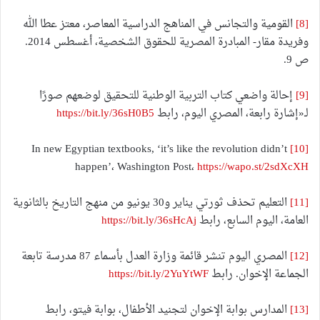
[8]
القومية والتجانس في المناهج الدراسية المعاصر، معتز عطا الله
وفريدة مقار- المبادرة المصرية للحقوق الشخصية، أغسطس 2014.
ص 9.
[9]
إحالة واضعي كتاب التربية الوطنية للتحقيق لوضعهم صورًا
لـ«إشارة رابعة، المصري اليوم، رابط
https://bit.ly/36sH0B5
In new Egyptian textbooks, ‘it’s like the revolution didn’t
[10]
happen’، Washington Post،
https://wapo.st/2sdXcXH
[11]
التعليم تحذف ثورتي يناير و30 يونيو من منهج التاريخ بالثانوية
العامة، اليوم السابع، رابط
https://bit.ly/36sHcAj
[12]
المصري اليوم تنشر قائمة وزارة العدل بأسماء 87 مدرسة تابعة
الجماعة الإخوان. رابط
https://bit.ly/2YuYtWF
[13]
المدارس بوابة الإخوان لتجنيد الأطفال، بوابة فيتو، رابط