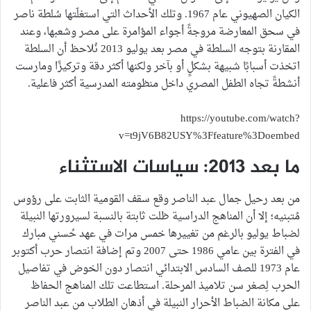
الكيان الصهيوني عام 1967. وتلك الأحداث التي استغلّتها سُلطة ناصر
في سحق المعارضة مروجةً أجواء المؤامرة على مصر وشعبها، وعند
المقارنة بتوجه السلطة في مصر بعد يوليو 2013 نُلاحظ أن السلطة
اتخذت أسبابًا شبيهة بشكلٍ أو بآخر ولكنها أكثر دقة وتركيزًا ومارست
أنشطةً تجاه الطفل المصري داخل منظومته المدرسية أكثر فاعلية.
https://youtube.com/watch?
v=t9jV6B82USY%3Ffeature%3Doembed
ما بعد 2013: سياسات الاستثناء
من بعد رحيل جمال عبد الناصر وقع سقف القومية الثابت على رؤوس
مُتبنيه؛ إلا أن المناهج الدراسية ظلت ثابتة بالنسبة لسيرورتها النبيلة
لضباط يوليو بالرغم من تغييرها خمس مرات في عهد حُسني مبارك
في الفترة بين عامي 1986 حتى 2007 وتم إضافة انتصار حرب أكتوبر
عام 1973 للصف السادس الابتدائي انتصار دون الخوض في تفاصيل
الحرب لِصغر سن تلاميذ المرحلة. استطاعت تلك المناهج الحفاظ
على مكانة الضباط الأحرار النبيلة في أذهان الطلاب من عبد الناصر