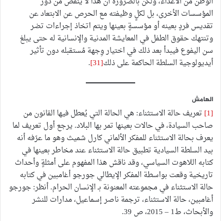
الوطن من الأعداء، ولكن بالضرورة أن هذا لا ينقص من دور
المؤسسات الأخرى، بل لكلٍ وظيفته مع الحرص عن الابتعاد عن
تقديس فردٍ بعينه أو مؤسسةٍ بعينها ويتم اتخاذ إجراءات تضر
وتنتهك حقوق الطفل في المعايشة المدنية والإنسانية له حتى يبلغ
سن اليفوع فيبدأ بعد ذلك في اختيار وِجهة مُستقبله دون تأثير
أيديولوجية السلطة الحاكمة على ذلك
[31]
.
الهامش
[1]
تعريف حالة الاستثناء: هي الحالة التي يُعطل فيها القانون من
صاحب السيادة، في حالات بعينها تمر بها البلاد. يرجع أول تعريف لما
يعرف بحالة الاستثناء للمفكر الألماني كارل شميث وهو ما عرّفه أنه
بيد السلطة السيادية تطبيق حالة الاستثناء عند مخاطر بعينها في
كتابه اللاهوت السياسي، وقد ناقش هذا المفهوم على أمثلةٍ وأحداث
تاريخية وقعت بواسطة المفكر الإيطالي جورجو أغامبين في كتابه
حالة الاستثناء في مجموعته المعنونة بـ الإنسان الحرام. أنظر: جورجو
أغامبين، حالة الاستثناء، ترجمة ناصر إسماعيل، مدارات للنشر
والأبحاث، ط1 – 2015، ص 39.