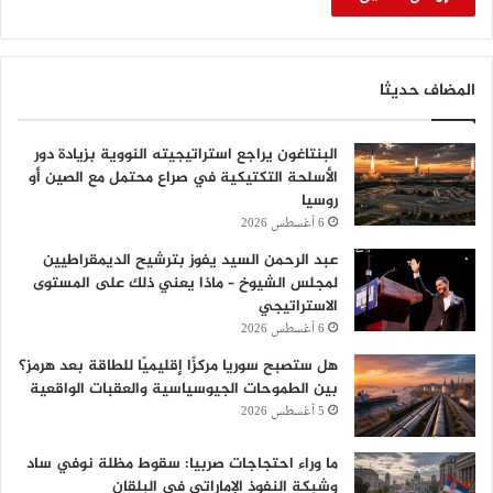
المضاف حديثا
البنتاغون يراجع استراتيجيته النووية بزيادة دور
الأسلحة التكتيكية في صراع محتمل مع الصين أو
روسيا
6 أغسطس 2026
عبد الرحمن السيد يفوز بترشيح الديمقراطيين
لمجلس الشيوخ – ماذا يعني ذلك على المستوى
الاستراتيجي
6 أغسطس 2026
هل ستصبح سوريا مركزًا إقليميًا للطاقة بعد هرمز؟
بين الطموحات الجيوسياسية والعقبات الواقعية
5 أغسطس 2026
ما وراء احتجاجات صربيا: سقوط مظلة نوفي ساد
وشبكة النفوذ الإماراتي في البلقان