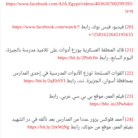
https://www.facebook.com/AJA.Egypt/videos/403626700299395/
?t=9
[20]
فيديو، فيس بوك، رابط
https://www.facebook.com/watch/?
v=2581622645195633
[21]
قائد المنطقة العسكرية يوزع أدوات على تلاميذ مدرسة بالجيزة،
اليوم السابع، رابط
https://bit.ly/2Psdc0n
[22]
القوات المسلحة توزع الأدوات المدرسية في إحدى المدارس
بمحافظة أسوان، الجزيرة. نت، رابط
https://bit.ly/2qEhSYI
[23]
فيلم الممر، موقع بي بي سي عربي. رابط
https://bbc.in/2Pwb4or
[24]
أحمد فلوكس يزور عددا من المدارس بعد تألقه في در الشهيد
بفيلم الممر، موقع من حولك، رابط
https://bit.ly/2rkWjNg