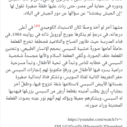
ودوره في حماية أمن مصر، حتى ردّت عليها طفلةً صغيرة تقول لها
“إن الجيش بيفتشنا” عن سؤالها عن دور الجيش في البلاد.
[20]
مشهدٌ آخر لو أخذ وصفًا لكان الاستبداد الكوميدي
في أعلى
درجاته، في درجةٍ لم يذكرها جورج أورويل ذاته في روايته 1984، في
فناء المدرسة حيث طابور الصباح والتلاميذ مُصطفة تخرج المُعلمة
حاملةً أمامها صورةً خشبية للسيسي بحجم الإنسان الطبيعي، وتختبئ
المُعلمة خلف الصورة، وتُلقي المعلمة السلام وكأنها مجسدةً شخصية
السيسي في خطابه للناس وتبدأ في تحية الأطفال، وتبدأ مسرحية
درامية يسرد فيها الأطفال من ورقةٍ مكتوبةٍ لهم إنجازات السيسي من
حفر التفريعة الثانية لقناة السويس، وتشكر فتاة ابتدائية صغيرة
بفستانها الأبيض السيسي لاستلامها شقة تتزوج فيها، وطفلٌ آخر
بجلبابٍ أزرق يطلب أمنيته بقطعة أرضٍ من السيسي يزرعُها فيهديها
له السيسي، ويشكرهم جميعًا ويؤكد لهم أنهم نور عيّنه بصوت المُعلمة
المختبئة وراء صورته.
https://youtube.com/watch?v=-
ZHLUG05cpI%3Ffeature%3Doembed