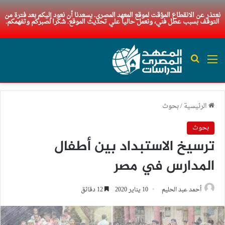
نعتذر عن الانقطاع المؤقت لموقع المعهد المصري. يسعدنا أن نعود إليكم بعد فترة من
التوقف بسبب عطل فني، ونعمل حاليا علي تحديث الموقع. شكرا لصبركم وتفهمكم.
القائمة
بحث عن
الرئيسية
/
بحوث
بحوث
ترسيخ الاستبداد بين أطفال
المدارس في مصر
أحمد عبد الحليم
10 يناير 2020
12 دقائق