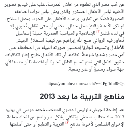
عن حُب مصر الذي تعلموه من خلال المدرسة. غلب على فيديو تصوير
الأغنية لباس الأطفال العسكري والذي يمثل لباس قوات الصاعقة
المصرية فضلًا عن تمارين وإعداد الأطفال على الحرب وحمل السلاح،
لم تكن الأغنية وقتئذٍ محل جدالٍ إعلامي أو حتى ثقافي نُخبوي إلا
[7]
في لقاء مُتلفز
للإعلامية والسياسية المصرية جميلة إسماعيل
تُحاور فيه الروائي صنع الله إبراهيم عن كيفية استغلال الجيش
للأطفال وتسليعه تُجاريًا لِتحسين صورته النبيلة في المحافظة على
أمن مصر وشعبها مُبرهنةً انتقادها أن تلك الأفعال خارج إطار اتفاقيات
حقوق الطفل التي تمنع تسليع الطفل تجاريًا أو اقتصاديًا أو جنسيًا لأي
جهة سواء رسميةٍ أو غير رسمية.
https://youtube.com/watch?v=4PgfhIu88Qs
مناهج التربية ما بعد 2013
بعد إطاحة الجيش بالرئيس المصري المنتخب مُحمد مرسي في يوليو
2013. ساد خطاب صحفي وثقافي بشكل غير واسع عن اتجاه جماعة
[8]
الإخوان المُسلمين لأخونة مناهج
التربية والتعليم أو حتى أسلمتها