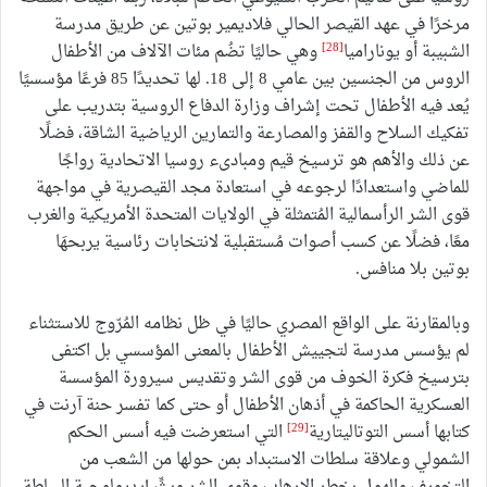
مرخرًا في عهد القيصر الحالي فلاديمير بوتين عن طريق مدرسة
[28]
الشبيبة أو يوناراميا
وهي حاليًا تضُم مئات الآلاف من الأطفال
الروس من الجنسين بين عامي 8 إلى 18. لها تحديدًا 85 فرعًا مؤسسيًا
يُعد فيه الأطفال تحت إشراف وزارة الدفاع الروسية بتدريب على
تفكيك السلاح والقفز والمصارعة والتمارين الرياضية الشاقة، فضلًا
عن ذلك والأهم هو ترسيخ قيم ومبادىء روسيا الاتحادية رواجًا
للماضي واستعدادًا لرجوعه في استعادة مجد القيصرية في مواجهة
قوى الشر الرأسمالية المُتمثلة في الولايات المتحدة الأمريكية والغرب
معًا، فضلًا عن كسب أصوات مُستقبلية لانتخابات رئاسية يربحهَا
بوتين بلا منافس.
وبالمقارنة على الواقع المصري حاليًا في ظل نظامه المُرّوج للاستثناء
لم يؤسس مدرسة لتجييش الأطفال بالمعنى المؤسسي بل اكتفى
بترسيخ فكرة الخوف من قوى الشر وتقديس سيرورة المؤسسة
العسكرية الحاكمة في أذهان الأطفال أو حتى كما تفسر حنة آرنت في
[29]
كتابها أسس التوتاليتارية
التي استعرضت فيه أسس الحكم
الشمولي وعلاقة سلطات الاستبداد بمن حولها من الشعب من