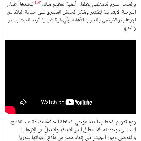
[14]
والمُلحن عمرو مُصطفى يطلقان أغنية تعظيم سلام
يُنشدها أطفال
المرحلة الابتدائية لِتقدير وشكر الجيش المصري على حماية البلاد من
الإرهاب والفوضى والحرب الأهلية وأي قوة شريرة تُريد العبث بمصر
وشعبها.
ومع تعويم الخطاب الديماغوجي للسلطة الحاكمة بقيادة عبد الفتاح
السيسي، وحديثه المُستطال الذي لا ينفذ ولا يملُّ عن الإرهاب
والفوضى ودور الجيش في إنقاذ مصر من مأزق أخواتها سوريا