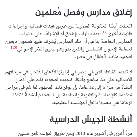
إغلاق مدارس وفصل مُعلمين
اتخذت أيضًا الحكومة المصرية عن طريق هيئات قضائية وإجراءات
[12]
قانونية أُخرى
عدة قرارات بإغلاق أو الإشراف على عشرات
المدارس الخاصة بداعي أن تلك المدارس يُشرف عليها مُعلمون تابعون
[13]
لجماعة الإخوان المُسلمين والذين بدورهم يبثون الفكر الإخواني
لتجنيد مئات الأطفال في مصر.
لا تعتمد السُلطة الآن في مصر في إدارتها لأذهان الطُلاب في مرحلتهم
الابتدائية على بثّ مناهج وأفكار مُحددة لصعوبة ذلك على أذهان
النشأة من سنِّ 6 إلى 12 عاما. بل توفر ذلك المجهود لما هُم في مراحل
مُتقدمة كالإعدادية والثانوية والجامعة، بل تستخدم أنشطةً مُكثفة
ترعاها هي بنفسها داخل المؤسسة التعليمية.
أنشطة الجيش الدراسية
مرةً أُخرى في أكتوبر عام 2013 وعن طريق المؤلف تامر حسين