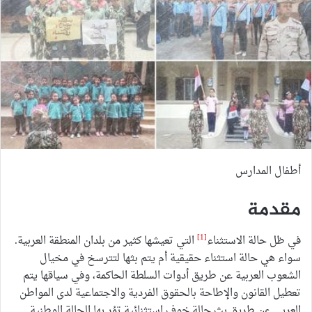
أطفال المدارس
مقدمة
[1]
في ظل حالة الاستثناء
التي تعيشها كثير من بلدان المنطقة العربية.
سواء هي حالة استثناء حقيقية أم يتم بثها لتترسخ في مخيال
الشعوب العربية عن طريق أدوات السلطة الحاكمة، وفي سياقها يتم
تعطيل القانون والإطاحة بالحقوق الفردية والاجتماعية لدى المواطن
العربي عن طريق بثِ حالة خوف استثنائية تمُر بها الحالة الوطنية