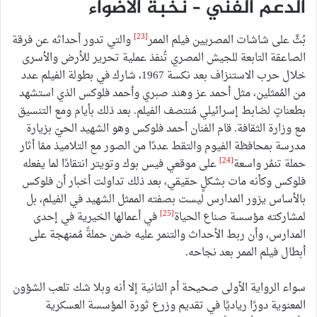
الدعم الفني – نُخبة الأضواء
[23]
بُثَّ على شاشات المصريين فيلم الممر
والتي تدور أحداثه عن فرقة
الصاعقة التابعة للجيش المصري تُنفذ عملية تحرير للأرض والأسرى
خلال حرب الاستنزاف بعد نكسة 1967، شارك في بطولة الفيلم عدد
من المُمثلين، مثل أحمد عز وهند صبري وأحمد فلوكس الذي استشهد
بطعناتٍ لضابط إسرائيلي مُنتصف الفيلم. بعد ذلك بأيام ومع التنسيق
مع وزارة الثقافة. قام الفنان أحمد فلوكس وهو الشهيد الحيّ بزيارة
مدرسة بمحافظة الفيوم والتقط عددًا من الصور مع التلاميذ ممّا أثار
[24]
حملة تنمُر واسعة
على موقعي فيس بوك وتويتر انتقادًا لما يفعله
فلوكس وكأنه مات بشكلٍ حقيقي، بعد ذلك تداولت أخبار أن فلوكس
بالأساس يزور المدارس ليست بصفته الممثل الشهيد في الفيلم، بل
[25]
لمشاركته مؤسسة صناع الحياة
في أعمالها الخيرية في إحدى
المدارس، وأن ربط الأحداث والتنمر عليه ضمن حملةً مُمنهجة على
أبطال فيلم الممر بعد نجاحه.
سواء الرواية الأولى صحيحة أم الثانية إلا أنه وبلا شك تلعب الشؤون
المعنوية دورًا رياديًا في تقديم وزرع ثورة المؤسسة العسكرية