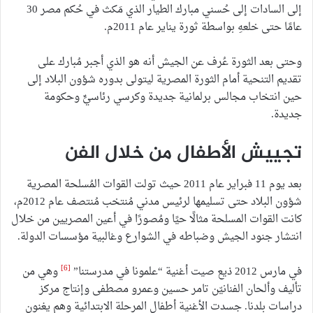
إلى السادات إلى حُسني مبارك الطيار الذي مَكث في حُكم مصر 30
عامًا حتى خلعهِ بواسطة ثورة يناير عام 2011م.
وحتى بعد الثورة عُرف عن الجيش أنه هو الذي أجبر مُبارك على
تقديم التنحية أمام الثورة المصرية ليتولى بدوره شؤون البلاد إلى
حين انتخاب مجالس برلمانية جديدة وكرسي رئاسيٍّ وحكومة
جديدة.
تجييش الأطفال من خلال الفن
بعد يوم 11 فبراير عام 2011 حيث تولت القوات المُسلحة المصرية
شؤون البلاد حتى تسليمها لرئيس مدني مُنتخب مُنتصف عام 2012م،
كانت القوات المسلحة مثالًا حيًا ومُصورًا في أعين المصريين من خلال
انتشار جنود الجيش وضباطه في الشوارع وغالبية مؤسسات الدولة.
[6]
في مارس 2012 ذيع صيت أغنية “علمونا في مدرستنا”
وهي من
تأليف وألحان الفنانيّن تامر حسين وعمرو مصطفى وإنتاج مركز
دراسات بلدنا. جسدت الأغنية أطفال المرحلة الابتدائية وهم يغنون