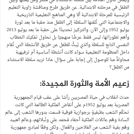
ويمكن تناول العلاقة بين سلطة الاستثناء في مصر ومن يُمثلها وبين
الطفل في مرحلته الابتدائية. عن طريق طرح ومناقشة زاوية التعليم
الرئيسية للمرحلة الابتدائية ألا وهي المناهج التعليمية التاريخية
والاجتماعية التي تُلقنها السلطة إلى الطفل منذ حقبة ما بعد ثورة
يوليو 1952 وإلى الآن. والتركيز تحديدًا على حقبة ما بعد يوليو 2013
وأهم تطوراتها، ليس فقط عرضًا منهجيًا بل نحاول تفكيك الخطاب
النفسي التابع للسلطة والذي يُبثُّ للطفل عن طريق الأنشطة التي تُقام
داخل المنظومة التعليمية سواء كانت أنشطة أساسية أم ترفيهية
محاولةً منا للوصول إلى إجابة على سؤال. ماذا تريد سلطة الاستثناء
من الطفل؟
زعيم الأمة والثورة المجيدة:
حدث انقلاب في حياة المصريين رأسًا على عقب قيام الجمهورية
المصرية بعد يوليو 1952م على أنقاض الملكية الظالمة التي كانت
تحكُم الشعب بطبقيةٍ برجوازية فوقية قسمت بدورها الشعب إلى عالم
السادة وهُم عائلات الملكية أحفاد مُحمد علي ونُبلائهم، وعالم العبيد
وهُم بقية الشعب من الفلاحين والعُمال. ولكن وفقًا لمبادئ جمهورية