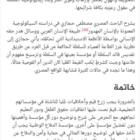
التخويف والهول بخطر الإرهاب وقوى الشر وبثِّ إيديولوجية السلطة
في عقول رعيّتِه بكافة شرائِحها.
يشرح الباحث المصري مصطفى حجازي في دراسته السيكولوجية
[30]
المعنونة بالإنسانِ المهدور
طبيعة الإنسان العربي ووسائل هدر حقه
الإنساني بواسطة الأنظمة الاستبدادية التي تحكمُه، يأتي حجازي إلى
نظرية غرز الطاعة العمياء للسلطة الحاكمة من قبل الفرد عن طريق
تقديس قائد السلطة أو مؤسسة بعينها في السلطة وترسيخ مفهوم أن
طاعتها وجبت كشرطٍ لِحُب القيمة العُليا كان الدين أم القومية مثالًا،
وهذا ما نجده في حالات كثيرة مُشابهة للواقع المصري.
خاتمة
بالضرورة يجب زرع قيم وأخلاقيات عُليا للناشئة في مؤسساتهم
التعليمية، قيمٌ نصت عليها اتفاقيات حقوق الطفل ودور التعليم
تجاههم. مع الحرص على شرح وتوضيح دور كُل مؤسسة وأهميتها
دون تفضيل مؤسسةٍ على أُخرى. مؤسسة الدفاع الوطنية يجب أن
تأخذ حقها في توضيح دورها المثالي في حماية وأمن والدفاع عن