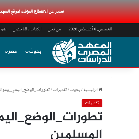
نعتذر عن الانقطاع المؤقت لموقع المعه
الخميس, 6 أغسطس 2026
من نحن
الكتاب والباحثون
ضواب
بحوث
مصر
الرئيسية
/
بحوث
/
تقديرات
/
تطورات_الوضع_اليمني_ومواق
تقديرات
تطورات_الوضع_اليم
المسلمين