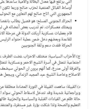
التي يرتفع فيها معدل البطالة والأمية ساعدها ع
أوساط القبائل المنتمية لحزب صالح وربما تكون 
الجمهوري التي اتاح صالح لهم التعاون مع الحوثيي
الحراك الجنوبي المسلح: هو فصيل يطالب بانفصال
ويمتلك معسكرات، تم تدريب بعض أعضائه في لبنا
قام بعمليات عسكرية أربكت الدولة في مرحلة الانت
للقاعدة وبعضهم دخل ضمن عملية احتواء الرئيس 
الحركة فقدت دعم وثقة الجنوبيين
ج) الأحزاب السياسية: مختلف الاحزاب غضت الطرف عن 
اجتماعية تتمثل في أسرة الشيخ الاحمر وعسكرية تتمثل 
والفرقة أولى مدرع، كما أنهم يرون ان الحوثي سيضعف 
الاصلاح وخاصة الشيخ عبد المجيد الزنداني، ويجعل هنا
د) القبيلة: ساهمت القبيلة في الثورة المضادة منطلقة 
وبراجماتية شديدة وقد تتدخل لاسقاط الحوثي سواء اعتما
حالة ظلم من القيادات القبلية والسياسية والحزبية طا
التعليم والصحة ولذا شكلت بؤرة غير مستقرة، والمتنف