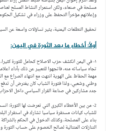
ولقد التزم إخوان اليمن بسياسة ضبط النفس إزاء التط
مسلحة في صنعاء، ولكن استمرار النشاط المسلح لعناص
وإعلانهم مؤخراً التحفظ على وزراء في تشكيل الحكومة
تحقيق التطلعات اليمنية، يثير تساؤلات واسعة عن السين
أولاً: أخطاء ما بعد الثورة في اليمن:
١- في اليمن انكشف حزب الاصلاح كحامل للثورة كثيرا،
تجاه سياساته منه، فاتجهوا للتعبير عن ذلك بأداء اعلام
مهمة الحفاظ على الهوية انتهت مع انتهاء الصراع مع ال
وطني وشعبي، ولذا فثورة الشباب كان يفترض أن تدفع ب
جدد مشاركين في صناعة القرار السياسي داخل الاحزاب 
2- من بين الأخطاء الكبرى التي تعرضت لها الثورة: ان
للشباب كيانات مستقرة سياسيا تشارك في استقرار البلد،
بناء على المصلحة، وكذلك الدخول في الحكم بالشراكة و
التنازلات المتتالية لصالح الخصوم على حساب الثورة وش