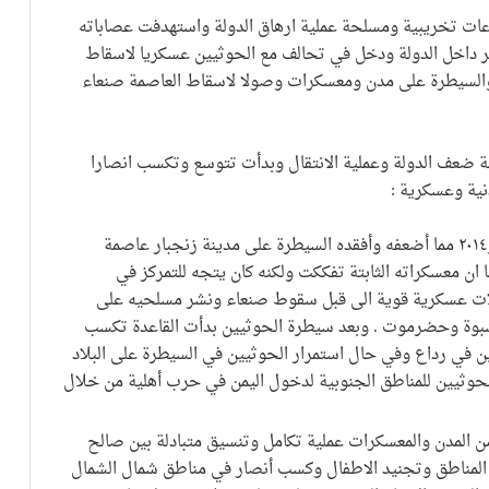
اعات تخريبية ومسلحة عملية ارهاق الدولة واستهدفت عصاباته
كبير داخل الدولة ودخل في تحالف مع الحوثيين عسكريا لاسقاط
السيطرة على مدن ومعسكرات وصولا لاسقاط العاصمة صنعاء
ة ضعف الدولة وعملية الانتقال وبدأت تتوسع وتكسب انصارا
ية وعسكرية :
تنظيم القاعدة: تلقى ضربات من الدولة بين ٢٠١١ و٢٠١٤ مما أضعفه وأفقده السيطرة على مدينة زنجبار عاصمة
 ان معسكراته الثابتة تفككت ولكنه كان يتجه للتمركز في
لات عسكرية قوية الى قبل سقوط صنعاء ونشر مسلحيه على
ة وحضرموت . وبعد سيطرة الحوثيين بدأت القاعدة تكسب
ن في رداع وفي حال استمرار الحوثيين في السيطرة على البلاد
لحوثيين للمناطق الجنوبية لدخول اليمن في حرب أهلية من خلال
ن المدن والمعسكرات عملية تكامل وتنسيق متبادلة بين صالح
 المناطق وتجنيد الاطفال وكسب أنصار في مناطق شمال الشمال