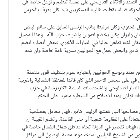
لى التمدد والاتكاء التدريجي على عملية تنظيم وتوغل خاصة في
الحركة قد استقطبت غالبية العسكريين فيما كان يعرف بالحرس
ن.
 الجنوب وكان مرتبطا بنائب الرئيس السابق علي سالم البيض
ن وايران وكان يخضع لتمويل واشراف حزب الله ، وهذا الفصيل
قال لكنه تماهى حاليا في التيارات الأخرى، فبعض أنصاره انضم
هادي والبعض يعمل مع الحوثيين بسرية تامة خاصة وان هذه
تمدد وتوسع الحوثيين باعتباره يقوم بتنظيف قوى متنفذة
في على محسن الاحمر الذي كان قائدا للمنطقة الشمالية والغربية
التيار الايدلوجي والشخصيات الدينية الكاريزمية في حزب
ك توازن يمنع الاصلاح من السيطرة منفردا على الحكم.
من مصالحها التي همشها الرئيس هادي، فهي تتعامل بمصلحية
داً على المقاومة شعبية أو حتى القاعدة. وتشعر القبيلة ان
لها، فهناك تقصير في الدولة تجاه مناطق شمال الشمال خاصة في
ذون من الشيوخ القبليين استخدموها مطية للوصول الى مراكز