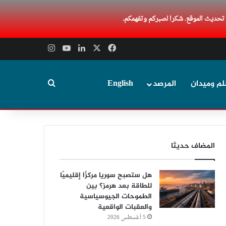
 تحديث الموقع. شكرا لصبركم وتفهمكم.
‫X
فيسبوك
لينكدإن
‫YouTube
انستقرام
بحث عن
لم وميدان
المرصد
English
المضاف حديثا
هل ستصبح سوريا مركزًا إقليميًا
للطاقة بعد هرمز؟ بين
الطموحات الجيوسياسية
والعقبات الواقعية
5 أغسطس 2026