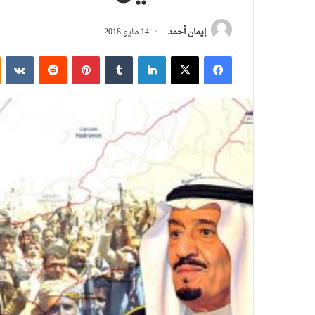
إيمان أحمد
14 مايو 2018
فيسبوك
‫X
لينكدإن
بينتيريست