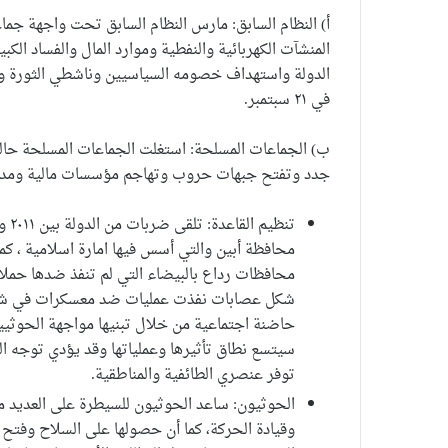
أ) النظام السابق: مارس النظام السابق تحت واجهة جم
المنشآت الكهربائية والنفطية وموارد المال والفساد ال
الدولة واستهداف خصومه السياسيين وناشطي الثورة و
في ٢١ سبتمبر.
ب) الجماعات المسلحة: استغلت الجماعات المسلحة حال
جدد وتفتح جبهات حروب وتهاجم مؤسسات مالية ومدن
محافظة أبين والتي أسس فيها امارة اسلامية ، كما
محافظات رداع بالبيضاء التي لم تنفذ ضدها حم
شكل عصابات نفذت عمليات ضد معسكرات في شبو
حاضنة اجتماعية من خلال تبنيها مواجهة الحوثيي
سيتسع نطاق تأثيرها وعملياتها وقد يؤدي توجه ا
توفر عنصري الطائفية والمناطقية.
الحوثيون: ساعد الحوثيون للسيطرة على العديد م
وقيادة الحركة، كما أن حصولها على السلاح وفتح