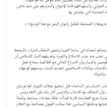
ورات الجارية في البلاد، مقررين عدم خوض أية مواجهات
ر الحوثي، واستهدافهم قادة الإخوان وأنصارهم على نحو خاص،
 الجديدة التي يفترض بها
اريوهات المحتملة لتعامل إخوان اليمن مع هذا الوضع(
1
).
 بتحكم اعضائه في ساحة الثورة وشعور الحلفاء الشباب بالتحفظ
ي تضرر منه حزب الاصلاح والثورة، ولم يفهم التيار الاسلامي أن
قوميين واليسار وأن الصراع الحالي مع الطائفية يحتاج لعمل
الاحزاب وبالذات الاسلاميين لتقديم الشباب ودعمهم كوجهاء
والدولة.
سحاب الشباب من الساحات قبل تحقيق مطالب الثورة، كما لم يكن
 وأن التحالف مع الاحزاب والرئيس كان بناء على الثقة وليس
ترك مربع المعارضة فارغا فبدأت تملأه جماعات مسلحة، وأيضاً
بابها وحاملها السياسي، هذا بجانب القبول بمصالحة مع النظام