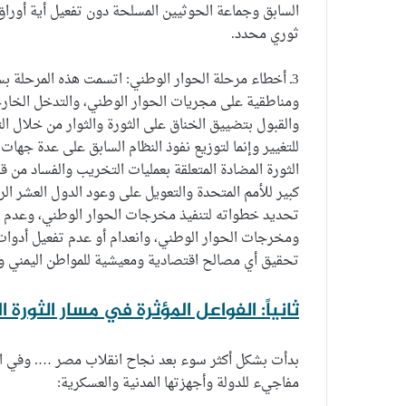
السابق وجماعة الحوثيين المسلحة دون تفعيل أية أوراق
ثوري محدد.
3ـ أخطاء مرحلة الحوار الوطني: اتسمت هذه المرحل
ومناطقية على مجريات الحوار الوطني، والتدخل الخار
والقبول بتضييق الخناق على الثورة والثوار من خلال ال
للتغيير وإنما لتوزيع نفوذ النظام السابق على عدة جها
الثورة المضادة المتعلقة بعمليات التخريب والفساد من
كبير للأمم المتحدة والتعويل على وعود الدول العشر ال
تحديد خطواته لتنفيذ مخرجات الحوار الوطني، وعدم ا
ومخرجات الحوار الوطني، وانعدام أو عدم تفعيل أدوات 
تحقيق أي مصالح اقتصادية ومعيشية للمواطن اليمني و
ثانياً: الفواعل المؤثرة في مسار الثورة 
بدأت بشكل أكثر سوء بعد نجاح انقلاب مصر …. وفي ا
مفاجيء للدولة وأجهزتها المدنية والعسكرية: