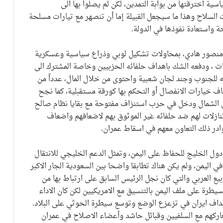
سية اخترقتها من بوابة التمدين، لكن لم يصلوا بها الى
السلاح وهذا ما سيجعل القبيلة إما أن تنصهر مع تيارات مسلحة
حة واستعادة نفوذها في الدولة.
 منصور هادي، بمحاولات تشكيل لوبي وذراع سياسية وعسكرية
بات ، ودفعه الشك باهداف حلفائه الحزبيين وخاصة المشترك الى
 للجنوب وجند لجان شعبية واحتوى من خلال المال، عدداً من
 خيارات الانفصال أو التحكم بها كورقة مستقبلية، كما نجح
 الشمال ودخل في حرب استنزاف مفتوحة مع بقايا نظام صالح
ازلات لهم ضد حلفائه غير الموثوق بهم لاضعافهم واضعاف
ادر ذلك التعاون معهم في اسقاط عمران.
دول الخليج للحفاظ على اليمن، وتمثل الدعم الخليجي للانتقال
في اليمن، ولم يكن هناك تطابقا واضحا بين السعودية الجار الاكبر
بيع العربي والتي كان نجل الرئيس السابق على ارتباط بها من
يطرة على ملف اليمن بالتنسيق مع الامريكيين لكن كان الاداء
داف ايران في تزعزع الوضع وتوسع سيطرة الحوثي على البلاد.
ركهم مع السلفيين وقبائل حاشد وأعضاء الاصلاح في عمران