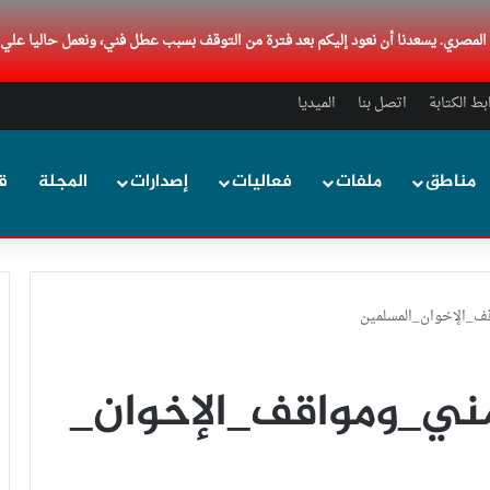
د المصري. يسعدنا أن نعود إليكم بعد فترة من التوقف بسبب عطل فني، ونعمل حاليا علي
ط الكتابة
اتصل بنا
الميديا
مناطق
ملفات
فعاليات
إصدارات
المجلة
ق
ف_الإخوان_المسلمين
ني_ومواقف_الإخوان_