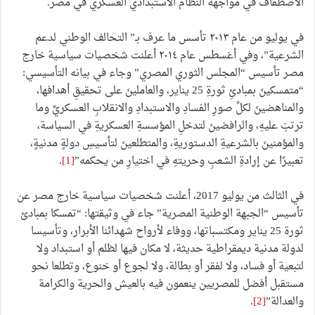
الاصطفاف في مواجهة النظام الاستبدادي العسكري في مصر.
في يوليو من عام ٢٠١٣ تأسس ما عرف بـ” التحالف الوطني لدعم
الشرعية”، وفي أغسطس عام ٢٠١٤ أعلنت شخصيات سياسية خارج
مصر تأسيس “المجلس الثوري المصري” وجاء في بيانه التأسيسي:
“متمسكينَ بمبادئِ ثورةِ 25 يناير، والعاملينَ على تحقيقِ أهدافها،
والمناهضينَ لكلِّ صورِ الفسادِ والاستبدادِ والانقلابِ العسكريِّ وما
ترتبَ عليهِ، والرافضينَ لتدخلِ المؤسسةِ العسكريةِ في السياسة،
والمؤمنينَ بالشرعيةِ الدستوريةِ، والمتطلعينَ لتأسيسِ دولةٍ مدنيةٍ،
تعبيرًا عن إرادةِ الشعبِ وحريتهِ في اختيارِ من يحكمه”
[1]
.
في الثالث من يوليو 2017، أعلنت شخصيات سياسية خارج مصر عن
تأسيس “الجبهة الوطنية المصرية” جاء في وثيقتها: “تمسكا بمبادئ
ثورة 25 يناير ومكتسباتها، ووفاء لأرواح شهدائنا الأبرار، وتأسيسا
لدولة مدنية ديمقراطية حديثة، لا مكان فيها لظلم أو استبداد ولا
لتبعية أو فساد، ولا لفقر أو بطالة، ولا لجوع أو خنوع، وتطلعا نحو
مستقبل أفضل للمصريين ينعمون فيه بالعيش والحرية والكرامة
والعدالة”
[2]
.