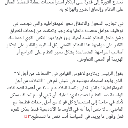
تحتاج الثورة إلى قدرة على ابتكار استراتيجيات عملية للضغط الفعال
على النظام وإلحاق الضرر والهزائم به.
في تجارب التحول والانتقال نحو الديمقراطية والتي نجحت في
توظيف عوامل متعددة داخليا وخارجيا وتمكنت من إحداث اختراق
وشق داخل النظام نفسه أحيانا يبرز فيها دور التكتل القوي المتماسك
القادر على مواجهة هذا النظام القمعي بكل أساليبه والقادر على ابتكار
أساليب المواجهة المتصاعدة بشكل يجبر النظام على التراجع أو
الهزيمة أو السعي للتفاوض.
يقول الرئيس ريكاردو لاغوس القيادي في “التحالف من أجل لا ”
-الذي واجه استبداد بنوشيه في شيلي-ثم في “الائتلاف من أجل
الديمقراطية” والذي تولى رئاسة البلاد عام ٢٠٠٠ عن أهمية التحالفات
الواسعة ضد النظام الاستبدادي: “عليك أن تبني أوسع تحالف ممكن
لأنك في حاجة إلى استجماع كل قواك من أجل إحداث قطيعة مع
الماضي، .. لا تنس أبدا أنه في الأوساط الأكاديمية فقط يمكن للمرء
فعل وقول ما يريد، في السياسة أنت تفعل ما تستطيع.”
[3]