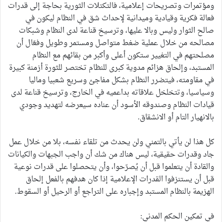
ومؤتمرات وتصريحات إعلامية، فالتكتلات الثورية بحاجة إلى قدرات
فعالة فكرية وقيادية وميدانية لإحداث شق في النظام ليكون في
صالح الثوار وليس وبالا عليها، وترسيخ قناعة لدى النظام وشبكات
مصالحه من خلال عملية ضغط متواصل ومستمر وطويل وفعّال أن
مصلحتهم في التغيير ستكون أعلى وأكبر من بقائهم مع النظام
المستبد، وإلحاق هزائم مدوية كبرى للنظام تختصر للثورة أزمنة كبيرة
في مقاومته، فيتضرر النظام بشكل مفاجئ وسريع شعبيا وماليا
وسياسيا، وتتخلخل علاقاته بداعميه في الخارج، وترسيخ قناعة لدى
قيادات النظام وصندوقه الأسود أن عناده سيعرضه لتهديد وجودي
بالانهيار التام أو الانشقاق.
كل هذا لن يأتي بالتمني ولن يحدث من تلقاء نفسه، بلا من خلال عمل
جاد وقدرات حقيقية، ليس هناك من شك أن واجب الجبهات والكيانات
والقادة أن يتعلموا قبل أن يُصرّحوا، وأن يتحصلوا على قدرات نوعية
قبل أن يستنزفوا القدرات الإعلامية إذا كان هدفهم بالفعل إلحاق
الهزيمة بالنظام المستبد وإجباره على التراجع أو الرحيل أو السقوط.
في تمكين الحكم المدني: