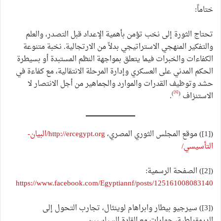
ختاماً:
تحتاج الثورة إلى نخب تؤمن بأهمية الإعداد قبل التصدر، والعلم
والتفكير المنهجي الاستراتيجي بدلاً من الارتجالية. نخبة متنوعة
الكفاءات والخبرات فيما يتعلق بمواجهة النظم المستبدة أو بسيطرة
الحكم المدني على العسكري وإدارة المرحلة الانتقالية، مع كفاءة في
حشد وتوظيف القدرات والموارد والجماهير من أجل الانتصار لا
[6]
)
(
الاستنزاف
.
([1]) موقع المجلس الثوري المصري،
http://ercegypt.org/البيان-
التأسيسي/
([2]) الصفحة الرسمية:
https://www.facebook.com/Egyptiannf/posts/125161008083140
([3]) سيرجيو بيطار وابراهام لوينثال، تجارب التحول إلى
الديمقراطية، حوارات مع القادة السياسيين.