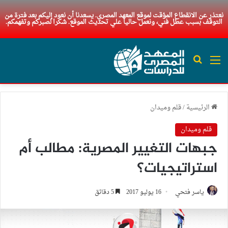
نعتذر عن الانقطاع المؤقت لموقع المعهد المصري. يسعدنا أن نعود إليكم بعد فترة من
التوقف بسبب عطل فني، ونعمل حاليا علي تحديث الموقع. شكرا لصبركم وتفهمكم.
القائمة
بحث عن
الرئيسية
/
قلم وميدان
قلم وميدان
جبهات التغيير المصرية: مطالب أم
استراتيجيات؟
ياسر فتحي
16 يوليو 2017
5 دقائق