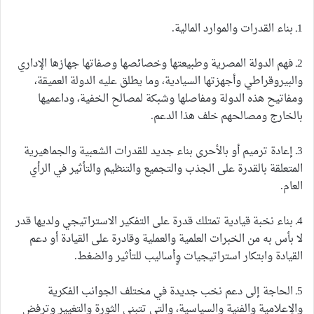
1ـ بناء القدرات والموارد المالية.
2ـ فهم الدولة المصرية وطبيعتها وخصائصها وصفاتها جهازها الإداري
والبيروقراطي وأجهزتها السيادية، وما يطلق عليه الدولة العميقة،
ومفاتيح هذه الدولة ومفاصلها وشبكة لمصالح الخفية، وداعميها
بالخارج ومصالحهم خلف هذا الدعم.
3ـ إعادة ترميم أو بالأحرى بناء جديد للقدرات الشعبية والجماهيرية
المتعلقة بالقدرة على الجذب والتجميع والتنظيم والتأثير في الرأي
العام.
4ـ بناء نخبة قيادية تمتلك قدرة على التفكير الاستراتيجي ولديها قدر
لا بأس به من الخبرات العلمية والعملية وقادرة على القيادة أو دعم
القيادة وابتكار استراتيجيات وٍأساليب للتأثير والضغط.
5ـ الحاجة إلى دعم نخب جديدة في مختلف الجوانب الفكرية
والإعلامية والفنية والسياسية، والتي تتبنى الثورة والتغيير وترفض