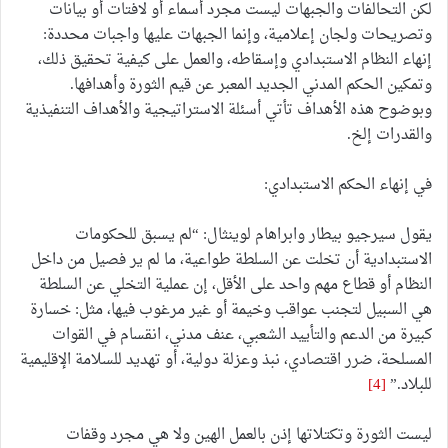
لكن التحالفات والجبهات ليست مجرد أسماء أو لافتات أو بيانات
وتصريحات ولجان إعلامية، وإنما الجبهات عليها واجبات محددة:
إنهاء النظام الاستبدادي وإسقاطه، والعمل على كيفية تحقيق ذلك،
وتمكين الحكم المدني الجديد المعبر عن قيم الثورة وأهدافها.
وبوضوح هذه الأهداف تأتي أسئلة الاستراتيجية والأهداف التنفيذية
والقدرات إلخ.
في إنهاء الحكم الاستبدادي:
يقول سيرجيو بيطار وابراهام لوينثال: “لم يسبق للحكومات
الاستبدادية أن تخلت عن السلطة طواعية، ما لم ير فصيل من داخل
النظام أو قطاع مهم واحد على الأقل، إن عملية التخلي عن السلطة
هي السبيل لتجنب عواقب وخيمة أو غير مرغوب فيها، مثل: خسارة
كبيرة من الدعم والتأييد الشعبي، عنف مدني، انقسام في القوات
المسلحة، ضرر اقتصادي، نبذ وعزلة دولية، أو تهديد للسلامة الإقليمية
للبلاد.”
[4]
ليست الثورة وتكتلاتها إذن بالعمل الهين ولا هي مجرد وقفات