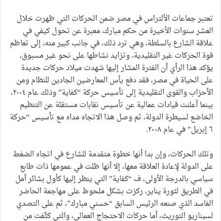
تعتبر جماعات الألتراس في مصر ضمن الحركات التي ظهرت خلال
العشر سنوات الأخيرة من حكم مبارك، معبرة عن تحول كيفي في
علاقة الشارع بالسلطة، وهي ترد ذلك، في جانب كبير منه، إلى تعاظم
قوة الحركات غير التقليدية، وتزايد نشاطها على نحو غير مسبوق،
يؤكد هذا الرأي أن الفترة المشار إليها شهدت ميلاد حركات جديدة
على الحياة في مصر، فقد دفع يأس المعارضين الجادين للنظام ومن
الأحزاب والقوى التقليدية إلى تأسيس حركة “كفاية” وذلك عام ٢٠٠٤،
بينما أعلنت قيادات عمالية عن تأسيس نقابات مستقلة عن التنظيم
الخاضع لسيطرة الدولة، ثم وصل هذا الاتجاه مداه مع تأسيس “حركة
٦ إبريل” في عام ٢٠٠٨.
وتلك الحركات، وإن بدا أنها خطوة متقدمة للشارع في اتجاه الضغط
على الدولة لإعادة العلاقة معها، إلا أنها ظلت في عمومها ذات طابع
سياسي بالدرجة الأولى، ف “كفاية” التي ينظر إليها كأول بشائر أمل
في الطريق لثورة يناير، ركزت بشكل ملحوظ على مهاجمة الحاضر
الفاسد الذي صنعه الرئيس السابق “حسني مبارك”، ثم على التصدي
لسيناريو التوريث، أما حركات الاحتجاج العمالي، والتي كثَّفت من