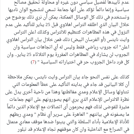
عدم تأييدها لفصيل سياسي دون غيره أو محاولة تحقيق مصالح
سياسية وإنما دائماً تؤكد على أنها جماعة تسعي لتشجيع الوان ناديها
وتستخدم في ذلك كل الوسائل الممكنة، يمكن أن نري ذلك بوضوح من
خلال البيان الذي اطلقه التراس اهلاوي قبل 25 يناير للتأكيد على عدم
النزول في هذه المظاهرات كتنظيم للالتراس وكذلك اعلن التراس
وايت نايتس (أو الفرسان البيض) ذلك فمن خلال بيان التراس اهلاوي
اعلن” انه جروب رياضي فقط وليس له أي اتجاهات سياسية وان
الجروب لن يشارك في المظاهرات المقررة يوم الثلاثاء 25 يناير.. وان
كل فرد داخل الجروب حر في اختياراته السياسية ” (
7
)
كذلك على نفس النحو جاء بيان التراس وايت نايتس، يمكن ملاحظة
أن كلا البيانين قد جاء في بدايته التأكيد على خطأ المعلومات التي
تتناولها وسائل الإعلام ومدي مغالطتها وهذا من ناحية أخرى يدل على
نظرة الالتراس للإعلام الذي يري انهم يصورونهم على انهم جماعات
مثيرة للفوضى لذلك فهم يحرمون أى اتصالات مع الإعلام الذين دائماً
ما يصفونه في بيانتهم ” العاهرة على سرير أي نظام ” ومدي ربطهم
للأداة الإعلامية بأداء السلطة والتي يتبنوا ضدها موقف معادي متمثل
في الصراع مع الداخلية وان كان موقفهم تجاه الإعلام قد تبلور