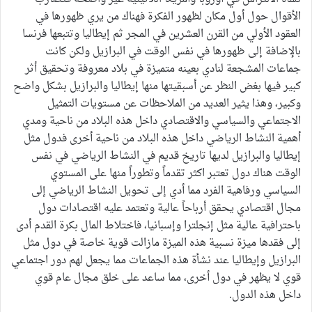
الأقوال حول أول مكان لظهور الفكرة فهناك من يري ظهورها في
العقود الأولي من القرن العشرين في المجر ثم إيطاليا وتتبعها فرنسا
بالإضافة إلى ظهورها في نفس الوقت في البرازيل ولكن كانت
جماعات المشجعة لنادي بعينه متميزة في بلاد معروفة وتحقيق أثر
كبير فيها بغض النظر عن أسبقيتها منها إيطاليا والبرازيل بشكل واضح
وكبير، وهذا يثير العديد من الملاحظات عن مستويات التمثيل
الاجتماعي والسياسي والاقتصادي داخل هذه البلاد من ناحية ومدي
أهمية النشاط الرياضي داخل هذه البلاد من ناحية أخرى فدول مثل
إيطاليا والبرازيل لديها تاريخ قديم في النشاط الرياضي في نفس
الوقت هناك دول تعتبر اكثر تقدماً وتطوراً منها على المستوي
السياسي ورفاهية الفرد مما أدي إلى تحويل النشاط الرياضي إلى
مجال اقتصادي يحقق أرباحاً عالية وتعتمد عليه اقتصادات دول
باحترافية عالية مثل إنجلترا وإسبانيا، فاختلاط المال بكرة القدم أدى
إلى فقدها ميزة نسبية هذه الميزة مازالت قوية خاصة في دول مثل
البرازيل وإيطاليا عند نشأة هذه الجماعات مما يجعل لهم دور اجتماعي
قوي لا يظهر في دول أخرى، مما ساعد على خلق مجال عام قوي
داخل هذه الدول.