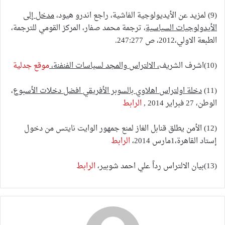
(9) لمزيد عن الأيديولوجية الفاشية، راجع اندرو هيود،
مدخل إلى
الأيدولوجيات السياسية
، ترجمة محمد صفار، المركز القومي للترجمة،
الطبعة الاولي،2012، ص 247:277.
(10)اشرف الشريف
، الالتراس والمجد لسياسات الفنفنة،
موقع جدلية
(11)
دخلة اولتراس اهلاوي بالسوبر الأفريقي افضل دخلات الأسبوع
،
الوطن، 27 فبراير 2014 ,
الرابط
(12) الأمن يطلق قنابل الغاز لمنع جمهور الوايت نايتس من دخول
إستاد القاهرة،1مارس 2014،
الرابط
(13)بيان الالتراس رداً علي احمد شوبير،
الرابط