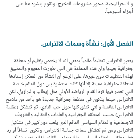
والاستراتيجية، محور مشروعات التخرج، ونقوم بنشره هنا على
أجزاء أسبوعياً.
الفصل الأول: نشأة وسمات الالتراس.
يعتبر الالتراس تنظيماً عالمياً بمعني انه لا يختص بإقليم أو منطقة
جغرافية بعينها وان هذه المنطقة هي التي طورت المفهوم والتطبيق
لهذه التنظيمات دون غيرها، على الرغم أن النشأة من الممكن إسنادها
لمنطقة جغرافية معينة إلا أنها كانت منتشرة بين دول العالم خاصة
التي تعتبر فيها كرة القدم الرياضة الأولي مثل إيطاليا والبرازيل، لكن
الالتراس حينما يتكون في منطقة جغرافية جديدة هو يأخذ من ملامح
الالتراس العالمية والتي تتفق كلها حول حب النادي، ثم تتشكل (عقلية
الالتراس) حسب المنطقة الجغرافية والعادات والتقاليد والظروف
الاجتماعية والنظام السياسي القائم الذي يلعب دور كبير في تشكيل
الالتراس ومن ثم تتشكل سمات جماعة الالتراس، وتكون اتساقاً أو رد