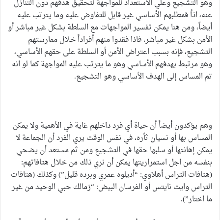
وهو التشجيع وعلي الاستعداد للمواجهة لتحقيق هدفهم دون التنازل
عنه، اذاً فمطلبهم الأساسي غير قابل للتفاوض عليه وما يترتب عليه
أيضاً، ومن هنا يمكن تفسير المواجهات مع السلطة بشكل غير مباشر أو
الأمن بشكل غير مباشر، فاذا فقدوا منهم أفراداً خلال ممارستهم
التشجيع، فإنه بسبب اعتراض الأمن أو السلطة على حقهم الأساسي،
وهو مرتبط بهدفهم الأساسي وهو ما يترتب عليه المواجهة كما لو انه
تم المساس إلى الهدف الأساسي وهو التشجيع.
وهم يؤكدون أيضاً أن حياة أي فرد داخلهم غاية في الأهمية ولا يمكن
المساس بها أو نسيان ثأره، في نفس الوقت يري الفرد أن الجماعة لا
يمكن إهانتها أو سلبها حقها في التشجيع ومن ثم مستعد أن يضحي
بنفسه من اجل استمراريتها يمكن أن نري ذلك من خلال هتافاتهم:
(هتافات التراس أهلاوي: “أديلوه عمري وبرده قليل”) وكذلك (هتافات
التراس وايت نايتس أو الفرسان البيض: “زمالك حبي الوحيد من غير
ما اختار”).