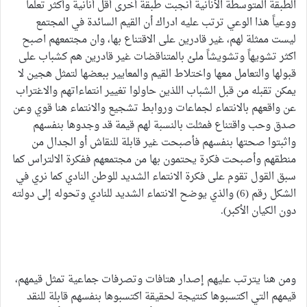
الطبقة المتوسطة الأنانية أنجبت طبقة أخرى أقل أنانية وأكثر تعلماً
ووعياً هذا الوعي ترتب عليه ادراك أن القيم السائدة في المجتمع
ليست ممثلة لهم، غير قادرين على الاقتناع بها، وان مجتمعهم اصبح
اكثر تشويهاً وتشويشاً ملئ بالمتناقضات غير قادرين هم كشباب على
قبولها والتعامل معها واختلاط القيم والمعايير ببعضها لتمثل هجين لا
يمكن تقبله من قبل الشباب اللذين حاولوا تغيير انتماءاتهم والاغتراب
عن واقعهم بالانتماء لجماعات وروابط تشجيع والانتماء هنا قوي وعن
صدق وحب واقتناع فمثلت بالنسبة لهم قيمة قد وجدوها بنفسهم
واثبتوا صحتها بنفسهم فأصبحت غير قابلة للنقاش أو الجدال من
منطقهم وأصبحت فكرة يحتمون بها من مجتمعهم ففكرة الالتراس كما
سبق القول تقوم على فكرة الانتماء الشديد للوطن النادي كما نري في
الشكل رقم (6) والذي يوضح الانتماء الشديد للنادي وتحوله إلى دولته
دون الكيان الأكبر).
ومن هنا يترتب عليهم إصدار هتافات وتصرفات جماعية تمثل قيمهم،
قيمهم التي اكتسبوها كنتيجة لحقيقة اكتسبوها بنفسهم قابلة للنقد