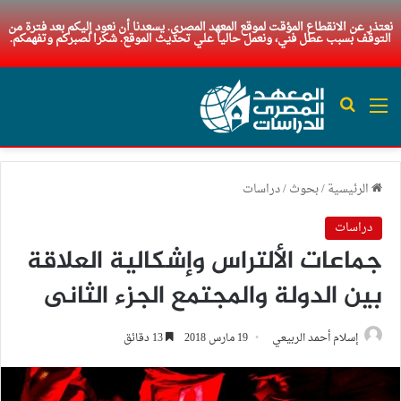
نعتذر عن الانقطاع المؤقت لموقع المعهد المصري. يسعدنا أن نعود إليكم بعد فترة من
التوقف بسبب عطل فني، ونعمل حاليا علي تحديث الموقع. شكرا لصبركم وتفهمكم.
القائمة
بحث عن
الرئيسية
/
بحوث
/
دراسات
دراسات
جماعات الألتراس وإشكالية العلاقة
بين الدولة والمجتمع الجزء الثانى
إسلام أحمد الربيعي
19 مارس 2018
13 دقائق