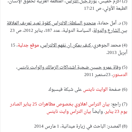
(2) أكرم خميس،
ثورة جيل التراس
، المنظمة العربية لحقوق الإنسان،
الطبعة الأولي، ص 17:21
(3) د. أمل حمادة،
متحدو السلطة: الالتراس كقوة تعيد تعريف العلاقة
بين الشارع والدولة
، السياسة الدولية، عدد 187، يناير 2012، ص 23
(4) محمد الجوهري،
كيف يمكن ان نفهم الالتراس،
موقع جدلية
، 15
أبريل 2013.
(5)
وفاة عمرو حسين ضحية اشتباكات الزمالك والوايت نايتس
،
الدستور
، 23ستمبر 2011
(6) صفحة
الوايت نايتس
على شبكة فيسبوك
(7) راجع:
بيان التراس اهلاوي بخصوص مظاهرات 25 يناير الصادر
يوم 23 يناير
. وايضاً
بيان التراس وايت نايتس
(8) المصدر: الباحث في زيارة ميدانية، 1 مارس 2014