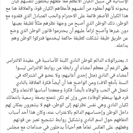
الإنسانية في سبيل الكيان الأعظم مما جعلهم يخلقون لنفسهم كيان
يحبونه لأنهم أعطوه من أنفسهم فأعطاهم الكيان قوة، والعلاقة هنا مع
هذا الكيان الأصغر قائمة على الاحترام والحب المتبادل الذي فقدوه مع
الوطن، ذلك الوطن الذي أصبح من وجهة نظرهم ملكاً لطبقة بعينها
دون غيرها وأصبح لزاماً عليهم أن يحترموا قانون الوطن الذي وضع
عن طريق طبقة تشكلت كطبقة حاكمة ليخدمها فتركوا الوطن وهم
بداخله.
1ـ يعتبرالولاء الدائم للوطن النادي اللبنة الأساسية في عقيدة الالتراس
على
الرغم أن معظم أعضاء أي رابطة من روابط الالتراس ليسوا
أعضاء في النادي (مثل إحدى أغانيهم: ولا عضو في اشتراكه في
السنة بأدفع آلاف) ومن الواضح هنا أن أيضاً فكرة العلاقة بالنادي
تتمثل في الحب والوفاء (أيضاً: فكرة وجمعتنا أساسها الانتماء وكل
فرد فيها بيتعلم الوفاء) حتي وإن لم تكن تتمتع بصفة رسمية بانتمائك
لكيان النادي وهي نفس نظرتهم إلى الوطن، فهم لا يشعرون بمكان لهم
داخل الوطن وإحساسهم الدائم بالاغتراب عنه، وكان هذا أحد أسباب
التفافهم حول اسم النادي وتشكيل روابط تشجيع تعبر عن قوتهم
وفعلهم، على العكس تماماً هم أحياناً يدخلون في صدامات مع مجلس