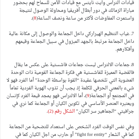
قيادات التراس وايت نايتس مع قيادات الأمن للسماح لهم بحضور
مباراة الزمالك في دور أبطال أفريقيا ومحاولة الوصول لنتيجة
واستمرت المفاوضات لأكثر من ساعة ونصف الساعة(
8
).
7ـ غياب التنظيم الهيراركي داخل الجماعة والوصول إلى مكانة عالية
داخل الجماعة مرتبط بالجهد المبزول في سبيل الجماعة وقيمهم
وأفكارهم.
8ـ جماعات الالتراس ليست جماعات فاشستية على عكس ما يقال
فالقضية المميزة للفاشستية هي فكرة الجماعة القومية ذات الوحدة
العضوية التي تلخصها عقيدة “القوة بواسطة الوحدة” أما الفرد فهو لا
شيء بالمعني الحرفي للكلمة إذ يجب أن تذوب الهوية الفردية تماماً
في المجتمع أو الجماعة(
9
)، أما الالتراس فهو يمجد قيمة الفرد كإنسان
ويعتبره العنصر الأساسي في تكوين الكيان أو الجماعة كما نري في
جرافيتي “الجماهير سر الكيان”
الشكل رقم (2)
.
وفي نفس الوقت الفرد الشخص على استعداد للتضحية من الجماعة
كما في الشعار “fight for entity” أو حارب من اجل الكيان كما في