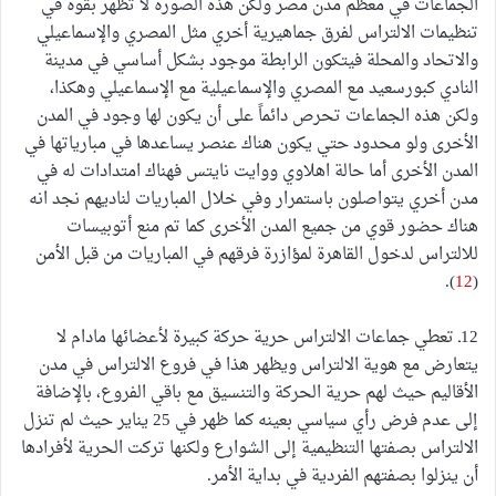
الجماعات في معظم مدن مصر ولكن هذه الصورة لا تظهر بقوة في
تنظيمات الالتراس لفرق جماهيرية أخري مثل المصري والإسماعيلي
والاتحاد والمحلة فيتكون الرابطة موجود بشكل أساسي في مدينة
النادي كبورسعيد مع المصري والإسماعيلية مع الإسماعيلي وهكذا،
ولكن هذه الجماعات تحرص دائماً على أن يكون لها وجود في المدن
الأخرى ولو محدود حتي يكون هناك عنصر يساعدها في مبارياتها في
المدن الأخرى أما حالة اهلاوي ووايت نايتس فهناك امتدادات له في
مدن أخري يتواصلون باستمرار وفي خلال المباريات لناديهم نجد انه
هناك حضور قوي من جميع المدن الأخرى كما تم منع أتوبيسات
للالتراس لدخول القاهرة لمؤازرة فرقهم في المباريات من قبل الأمن
).
12
(
12ـ تعطي جماعات الالتراس حرية حركة كبيرة لأعضائها مادام لا
يتعارض مع هوية الالتراس ويظهر هذا في فروع الالتراس في مدن
الأقاليم حيث لهم حرية الحركة والتنسيق مع باقي الفروع، بالإضافة
إلى عدم فرض رأي سياسي بعينه كما ظهر في 25 يناير حيث لم تنزل
الالتراس بصفتها التنظيمية إلى الشوارع ولكنها تركت الحرية لأفرادها
أن ينزلوا بصفتهم الفردية في بداية الأمر.