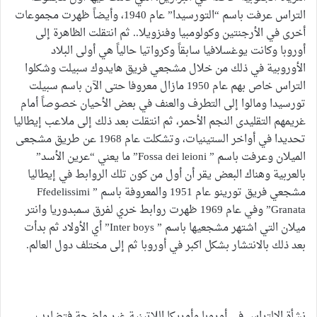
التراس عرفت باسم “التورسيدا” عام 1940، وأيضاً ظهرت مجموعات
أخرى في الأرجنتين وكولومبيا وفنزويلا.. ثم انتقلت الظاهرة إلى
أوروبا وكانت يوغسلافيا سابقاً وكرواتيا حالياً هي أولى البلاد
الأوروبية في ذلك من خلال مشجعي فريق هايدوك سبيلت وشكلوا
التراس خاص بهم عام 1950 مازال معروفا حتى الآن باسم سبيلت
تورسيدا ومالوا إلى التطرف والعنف في بعض الأحيان خصوصاً أمام
غريمهم التقليدى النجم الأحمر، ثم انتقلت بعد ذلك إلى ملاعب إيطاليا
تحديدا في أواخر الستينيات، وتشكلت عام 1968 عن طريق مشجعى
الميلان وعرفت باسم ” Fossa dei leioni” ما يعني “عرين الأسد”
بالعربية وهناك البعض يقر أن أول من كون تلك الروابط في إيطاليا
مشجعي فريق تورينو عام 1951 والمعروفة باسم ” Ffedelissimi
Granata” وفي عام 1969 ظهرت روابط خري لفرق سمبدوريا وانتر
ميلان التي اشتهر مشجعيها باسم ” Inter boys” أي الأولاد ثم بدأت
بعد ذلك بالانتشار بشكل اكبر في أوروبا ثم إلى مختلف دول العالم.
نشأة الالتراس في أوروبا وأمريكا اللاتينية غير واضحة فتضارب