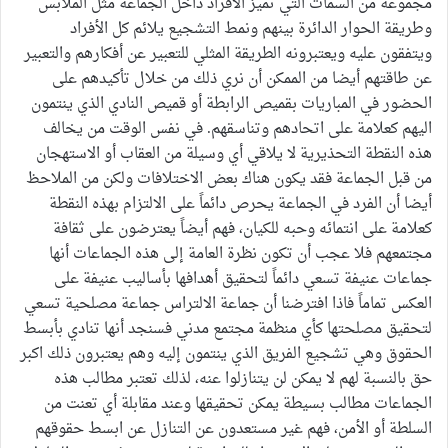
مجموعة من السمات التي تميز الأفراد داخل الجماعة مثل الملابس
وطريقة الحوار الدائرة بينهم ونمط التشجيع يلائم كل الأفراد
ويتفقون عليه ويعتبرونه الطريقة المثلي للتعبير عن أفكارهم والتعبير
عن طاقتهم أيضا من الممكن أن نري ذلك من خلال تأكيدهم على
الحضور في المباريات بقميص الرابطة أو قميص النادي الذي ينتمون
اليهم كعلامة على اتحادهم وتناسقهم. في نفس الوقت من يخالف
هذه النقطة التحذيرية لا يلاقي أي وسيلة من العقاب أو الاستهجان
من قبل الجماعة فقد يكون هناك بعض الاختلافات ولكن من الملاحظ
أيضا أن الفرد في الجماعة يحرص دائماً على الالتزام بهذه النقطة
كعلامة على انتمائه وحبه للكيان، فهم أيضاً يعترضون على ثقافة
مجتمعهم فلا عجب أن تكون نظرة العامة إلى هذه الجماعات أنها
جماعات عنيفة تسعي دائماً لتحقيق أهدافها بأساليب عنيفة على
العكس تماماً فاذا افترضنا أن جماعة الالتراس جماعة مصلحية تسعي
لتحقيق مصلحتها كأي منظمة مجتمع مدني فسنجد أنها تنادي بأبسط
الحقوق وهي تشجيع الفريق الذي ينتمون إليه وهم يعتبرون ذلك اكبر
حق بالنسبة لهم لا يمكن لن يتنازلوا عنه، لذلك تعتبر مطالب هذه
الجماعات مطالب بسيطة يمكن تحقيقها وعند مقابلة أي تعنت من
السلطة أو الأمن، فهم غير مستعدون عن التنازل عن ابسط حقوقهم