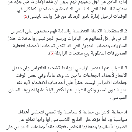
إدارة النادي من أجل رحيلهم فهم يرون أن هذه الإدارات هي جزء من
منظومة السلطة التي لا تسعي الا لتحقيق مصلحتها كما كان في
الوقفات لرحيل إدارة نادي الزمالك من قبل وايت نايتس (
5
).
2ـ الاستقلالية الكاملة التنظيمية والمالية فهم يعتمدون على التمويل
الذاتي في كل أعمالهم من البانرات ورسم الجرافيتي والدخلات خلال
المباريات ومصادر التمويل التي قد تكون تبرعات الأعضاء لتغطية
المصروفات المطلوبة بيع منتجات الرابطة(
6
).
3ـ الشباب هم العنصر الرئيسي لروابط تشجيع الالتراس وان معدل
الأعمار لأعضاء الجماعات ما بين 15 و26 عاماً، وفي نفس الوقت
جماعات الالتراس ليست حكراً على أحد فباب الانضمام لأية فئة
عمرية دون تمييز ولكن الشباب هم الأكثر إقبالاً عليها لظروف السياق
السياسي.
4ـ جماعة الالتراس جماعة لا سياسية ولا تسعي لتحقيق أهداف
سياسية ودائماً تؤكد على الطابع اللاسياسي لها وانها تدافع عن
قضيتها بأساليبها ومنطقها الخاص، فتؤكد دائماً جماعات الالتراس على