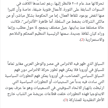
تحركاتها منذ عام ٢٠٠٥ فالنظر إليها، رغم تصاعدها اللافت في
السنوات السابقة على الثورة، كأعمال فئوية ضيقة، خاصة وأن كثيرا
منها انفض بوعود تلقاها العمال، إما من الحكومة بشكل مباشر، أو من
مالكي الشركات بضغط من السلطة. أما ظاهرة “الألتراس”، فكانت
حالة مختلفة منذ بدايتها. جيل مختلف يتجمع، لا حول مطلب، وإنما
وراء كيان.ثقافة جديدة، سمتها الرئيسية التنظيم المحكم والتلاحم
والاستمرارية (
2
).
السياق الذي ظهر فيه الالتراس في مصر والوطن العربي مغاير تماماً
للسياق في أوروبا فلا يمكن فهم تطور حركة الالتراس دون فهم
السياق السياسي المصاحب، في أوروبا يمكن فهم التطورات السياسية
التي سادت فيه بدءاً من الستينيات، أو التطورات السياسية التي
ارتبطت بانهيار الاتحاد السوفيتي في التسعينيات وهو ما عرف بموت
الايدلوجيا فهذه التطورات خلفت قطاعات عريضة من الشباب خارج
الأطر التقليدية للمشاركة (
3
).