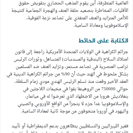
العالمية المتطرفة، أين يقوم المذهب الحضاري بتقويض حقوق
الأقليات، المخاطرة بتصعيد حلقة العنف والهجرة الجماعية كنتيجة
للاأمن المتزايد والعنف المتغذي على تصاعد نزعة الفوقية،
الإسلاموفوبيا ومعاداة السامية.
الكتابة على الحائط
جرائم الكراهية في الولايات المتحدة الأمريكية راجعة إلى قانون
امتلاك السلاح (البندقية والمسدسات) المتساهل، وثورات الرئيس
ترامب العنصرية في تصاعد مستمر، وتزايد العنف ضد المسلمين
بشكل ملحوظ في الهند حيث أنّ 90% من جرائم الكراهية الدينية في
العقد الأخير وقعت منذ تسلم الرئيس الهندي مودي زمام السلطة،
حوالي 750000 من الروهينغا بقوا في مخيمات اللاجئين في
بنغلاديش هروبا من الاضطهاد الذي تعرضوا له في ميانمار،
والإسلاموفوبيا غدا جزء لا يتجزأ من الواقع الأوروبي والصيني
واليهود في أوروبا متخوفون من موجة ثانية لمعاداة السامية.
فغير الليبراليين والتسلطيين يتظاهرون بدعم الديمقراطية أو تأييد