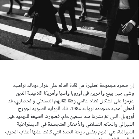
جيمس دورسي: إعادة النظر في رواية جورج أورويل 1984
إنّ صعود مجموعة خطيرة من قادة العالم على غرار دونالد ترامب،
وشي جين بينغ وآخرين في أوروبا وآسيا وأمريكا اللاتينية الذين
عزموا على تشكيل نظام عالمي وفقا لقالبهم التسلطي والحضاري، قد
أعطى أهمية متجددة لرواية 1984، تلك الرواية التنبؤية لجورج
أورويل، التي تمّ نشرها منذ سبعين عام، فصورها العنيفة للتهديد غير
الليبرالي والحكم التسلطي والأخطار المتجسدة في الديمقراطية
الليبرالية، هي اليوم بنفس درجة الحدة التي كانت عليها أعقاب الحرب