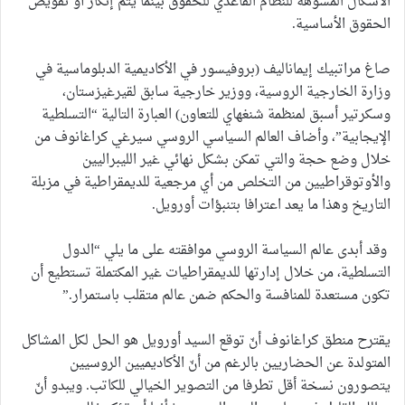
الأشكال المشوهة للنظام القاعدي للحقوق بينما يتم إنكار أو تقويض
الحقوق الأساسية.
صاغ مراتبيك إيماناليف (بروفيسور في الأكاديمية الدبلوماسية في
وزارة الخارجية الروسية، ووزير خارجية سابق لقيرغيزستان،
وسكرتير أسبق لمنظمة شنغهاي للتعاون) العبارة التالية “التسلطية
الإيجابية”، وأضاف العالم السياسي الروسي سيرغي كراغانوف من
خلال وضع حجة والتي تمكن بشكل نهائي غير الليبراليين
والأوتوقراطيين من التخلص من أي مرجعية للديمقراطية في مزبلة
التاريخ وهذا ما يعد اعترافا بتنبؤات أورويل.
وقد أبدى عالم السياسة الروسي موافقته على ما يلي “الدول
التسلطية، من خلال إدارتها للديمقراطيات غير المكتملة تستطيع أن
تكون مستعدة للمنافسة والحكم ضمن عالم متقلب باستمرار.”
يقترح منطق كراغانوف أنّ توقع السيد أورويل هو الحل لكل المشاكل
المتولدة عن الحضاريين بالرغم من أنّ الأكاديميين الروسيين
يتصورون نسخة أقل تطرفا من التصوير الخيالي للكاتب. ويبدو أنّ