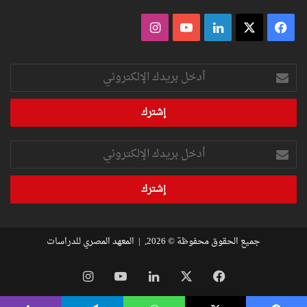
فيسبوك
‫X
لينكدإن
‫YouTube
انستقرام
أدخل
بريدك
الإلكتروني
أدخل
بريدك
الإلكتروني
جميع الحقوق محفوظة © 2026, |
المعهد المصري للدراسات
فيسبوك
‫X
لينكدإن
‫YouTube
انستقرام