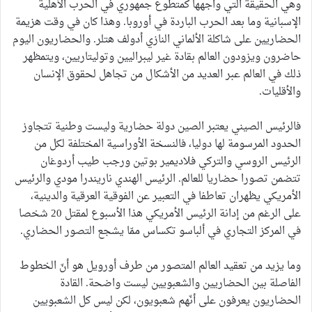
وهي الحقيقة التي واجهها كمتطوع جمهوري في الحرب الأهلية
الإسبانية وما بعد الحرب الباردة في أوروبا. وهذا كان في وقت هزيمة
الحضاريين على شاكلة الألماني النازي أدولف هتلر. والحضاريون اليوم
حاضرون ويزودون العالم بقادة غير ليبراليين وتوليتاريين، ويتمظهر
ذلك في العالم عبر العديد من الأشكال من تجاهل لحقوق الإنسان
والأقليات.
فالرئيس الصيني يعتبر الصين دولة حضارية وليست وطنية تتجاوز
الحدود المرسومة لها دوليا، فالنسخة الأوراسية المختلفة لكل من
الرئيس الروسي والتركي فلاديمير بوتين ورجب طيب أردوغان
تتضمن تصورا حضاريا للعالم. الرئيس الهندي ناريندرا مودي والرئيس
الأمريكي يظهران تعاطفا في التعبير عن الفوقية العرقية والدينية،
على الرغم من إدانة الرئيس الأمريكي هذا الأسبوع لمقتل 20 شخصا
في المركز التجاري في ألباسو تكساس ممّا يشجع التصور الحضاري.
وما يزيد من تعقيد العالم المتصور من طرف أورويل هو أنّ الخطوط
الفاصلة بين الحضاريين والشعبويين ليست واضحة. القادة
الحضاريون يعرفون على أنّهم شعبويون، لكن ليس كل الشعبويين