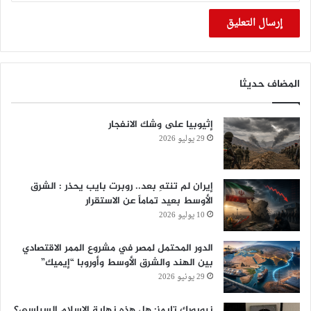
المضاف حديثا
إثيوبيا على وشك الانفجار
29 يوليو 2026
إيران لم تنتهِ بعد.. روبرت بايب يحذر : الشرق
الأوسط بعيد تماماً عن الاستقرار
10 يوليو 2026
الدور المحتمل لمصر في مشروع الممر الاقتصادي
بين الهند والشرق الأوسط وأوروبا “إيميك”
29 يونيو 2026
نيويورك تايمز: هل هذه نهاية الإسلام السياسي؟