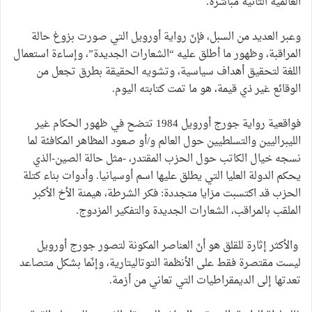
العالمية الثانية مباشرة.
وعبر العديد من السبل، فإنّ رواية أورويل التي صورت بزوغ حالة
المراقبة، وظهور ما أطلق عليه “الشعارات الجديدة”، وإساءة استعمال
اللغة لتحقيق أهداف سياسية، وتشويه الحقيقة بطرق تجعل من
الوقائع غير ذي قيمة، هو ما تمت كتابته اليوم.
فواقعية رواية جورج أورويل 1984 تتضح في ظهور الحكام غير
الليبراليين والتسلطيين حول العالم و/أو صعود المظاهر المكافئة لما
نسجه خيال الكاتب حول الحزب المقتدر، -مثل حالة الصين-الذي
يحكم الدولة العليا التي يطلق عليها اسم أوسيانيا. وأدوات بناء كتلة
الحزب قد اكتسبت مزايا متجددة: فكر الشرطة، هيمنة الأخ الأكبر
الملقب بالمراقب، الشعارات الجديدة والتفكير المزدوج.
والأكثر إثارة للقلق هو أنّ العناصر المكونة لتصور جورج أورويل
ليست مقتصرة فقط على الأنظمة التوتاليتارية، وإنّما بشكل متصاعد
تعدتها إلى الديمقراطيات التي تعاني من أزمة.