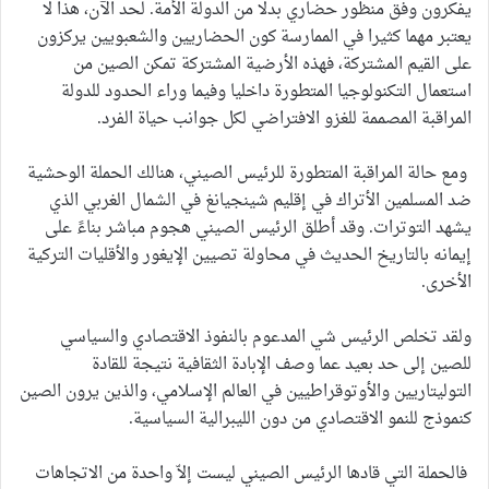
يفكرون وفق منظور حضاري بدلا من الدولة الأمة. لحد الآن، هذا لا
يعتبر مهما كثيرا في الممارسة كون الحضاريين والشعبويين يركزون
على القيم المشتركة، فهذه الأرضية المشتركة تمكن الصين من
استعمال التكنولوجيا المتطورة داخليا وفيما وراء الحدود للدولة
المراقبة المصممة للغزو الافتراضي لكل جوانب حياة الفرد.
ومع حالة المراقبة المتطورة للرئيس الصيني، هنالك الحملة الوحشية
ضد المسلمين الأتراك في إقليم شينجيانغ في الشمال الغربي الذي
يشهد التوترات. وقد أطلق الرئيس الصيني هجوم مباشر بناءً على
إيمانه بالتاريخ الحديث في محاولة تصيين الإيغور والأقليات التركية
الأخرى.
ولقد تخلص الرئيس شي المدعوم بالنفوذ الاقتصادي والسياسي
للصين إلى حد بعيد عما وصف الإبادة الثقافية نتيجة للقادة
التوليتاريين والأوتوقراطيين في العالم الإسلامي، والذين يرون الصين
كنموذج للنمو الاقتصادي من دون الليبرالية السياسية.
فالحملة التي قادها الرئيس الصيني ليست إلاّ واحدة من الاتجاهات