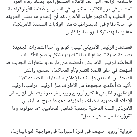
فالسلطة الرابعة، التي تعد الإعلام المستقل الذي يمتلك زمام القوة
تختصر في دور الكاتب الحكومي في الصين، والأنظمة الأوتوقراطية
في الخليج والأوتوقراطيات الأخرى. كما أنّ الإعلام هو بنفس الطريقة
في حالة دفاع في الديمقراطيات مثل الولايات المتحدة الأمريكية،
هنغاريا، الهند، تركيا، روسيا، والفلبين.
فمستشار الرئيس الأمريكي كيليان كونواي أحيا الشعارات الجديدة
بصياغة عبارة “الوقائع البديلة” لتبرير بشكل واضح التأكيدات
الخاطئة للرئيس الأمريكي وأعضاء من إدارته، والشعارات الجديدة قد
أسهمت في خلق قاعدة للتنمر و/أو المحاكمة، السجن، والقتل
للصحفيين الناقدين وإسكات الإعلام. فالشعارات الجديدة تعزز
تأكيدات أطلقتها مجموعة من الأطراف مثل الرئيس ترامب، الرئيس
الهنغاري والفلبيني فيكتور أوربان ورودريغو ديوتارت على أنّ وسائل
الإعلام المحورية تبث أخبارا مزيفة، وهو ما صرح به الرئيس
الأمريكي السنة الماضية لجمعية قدامى المحامين: “ما تقولونه وما
تقرؤونه ليس ما هو حاصل”.
فرواية أورويل صيغت في فترة الليبرالية في مواجهة التوتاليتارية،