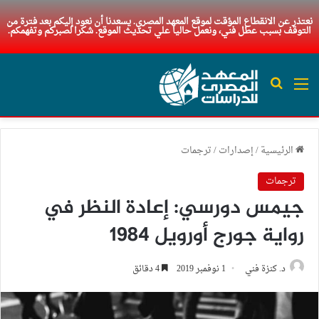
نعتذر عن الانقطاع المؤقت لموقع المعهد المصري. يسعدنا أن نعود إليكم بعد فترة من
التوقف بسبب عطل فني، ونعمل حاليا علي تحديث الموقع. شكرا لصبركم وتفهمكم.
القائمة
بحث عن
الرئيسية
/
إصدارات
/
ترجمات
ترجمات
جيمس دورسي: إعادة النظر في
رواية جورج أورويل 1984
د. كنزة فني
1 نوفمبر 2019
4 دقائق