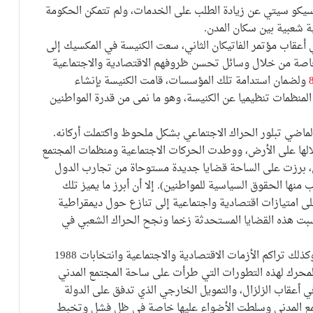
كسيكو سيتي عن زيادة الطلب على الخدمات، ولم تتمكن الحكومة
ة شعبية بين سكان المدن.
ي أعقاب مؤتمر الفاتيكان الثاني، سعت الكنيسة في المكسيك إلى
خاصة من خلال وسائل تحسن ظروفهم الاقتصادية والاجتماعية
ولضمان استدامة تلك المؤسسات، قامت الكنيسة بإنشاء
نظمات تنظيميا عن الكنيسة، وهو ما نمى من قدرة المواطنين
الماضي تبلور الحراك الاجتماعي بشكل ملحوظ واكتملت أركانه.
لالها على الأرض، ووطدت الحركات الاجتماعية ومنظمات المجتمع
خرى، برزت على الساحة قضايا جديدة مستوحاة من تجارب الدول
منها الحقوق السياسية للمواطنين). إلا أن أبرز ما يميز تلك
لى امتيازات اقتصادية واجتماعية إلى تنازع حول ديمقراطية
بت هذه القضايا المستحدثة زخما ونجح الحراك الشعبي في
وقد كان الزلزال الذي ضرب مدينة مكسيكو عام 1985، وكذلك تراكم الأزمات الاقتصادية والاجتماعية وانتخابات 1988
المحرك لهذه التطورات التي طرأت على ساحة المجتمع المدني
 أعقاب الزلزال، والتمويل الخارجي الذي تدفق على الدولة
جتمع المدني وسلطت الأضواء عليها خاصة في ظل فشل وتخبط