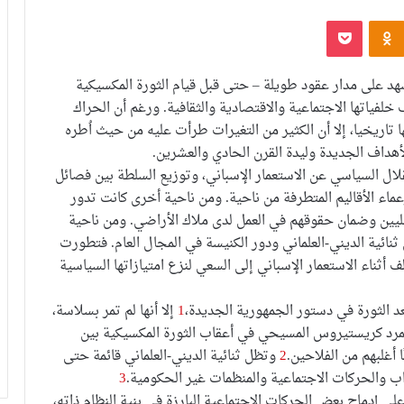
‫Pocket
Odnoklassniki
د على مدار عقود طويلة – حتى قبل قيام الثورة المكسيكية
تلاف خلفياتها الاجتماعية والاقتصادية والثقافية. ورغم أن الحراك
ا تاريخيا، إلا أن الكثير من التغيرات طرأت عليه من حيث اُطره
أهداف الجديدة وليدة القرن الحادي والعشرين.
لال السياسي عن الاستعمار الإسباني، وتوزيع السلطة بين فصائل
عماء الأقاليم المتطرفة من ناحية. ومن ناحية أخرى كانت تدور
ليين وضمان حقوقهم في العمل لدى ملاك الأراضي. ومن ناحية
نائية الديني-العلماني ودور الكنيسة في المجال العام. فتطورت
ف أثناء الاستعمار الإسباني إلى السعي لنزع امتيازاتها السياسية
د الثورة في دستور الجمهورية الجديدة،
1
إلا أنها لم تمر بسلاسة،
تمرد كريستيروس المسيحي في أعقاب الثورة المكسيكية بين
2
وتظل ثنائية الديني-العلماني قائمة حتى
زاب والحركات الاجتماعية والمنظمات غير الحكومية.
3
على إدماج بعض الحركات الاجتماعية البارزة في بنية النظام ذاته،