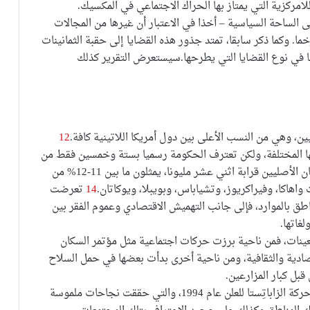
امركزية التي يمتاز بها الحراك الاجتماعي في المكسيك.
ى الساحة السياسية – أخذا في الاعتبار أن غيرها من المجالات
ما. وكما ذكر سابقا، تمتد جذور هذه القضايا إلى حقبة الثمانينات
في نوع القضايا التي يطرحها.سيستعرض التقرير كذلك
، وهي من النسب الأعلى بين دول أمريكا اللاتينية كافة.
12
بلهجاتها المختلفة، ولكن تعترف الحكومة رسميا بستة وخمسين فقط من
تلك اللغات. بحسب إحصائيات عام 2005، بلغ عدد السكان الأصليين قرابة اثني عشر مليونا، يمثلون ما بين 11-12% من
اهاكا، وفيراكريوز، وتشياباس، وبويبلا، ويوكاتان.
14
تعرضت
طق بالموارد، فإلى جانب التهميش الاقتصادي وعموم الفقر بين
غاتها.
سبعينات، فمن ناحية برزت حركات اجتماعية مثل مؤتمر السكان
صادية والثقافية، ومن ناحية أخرى بدأت بعضها في حمل السلاح
بل كبار المزارعين.
كان أبرز محطات حراك هذه الجماعات وواجهته خروج حركة الزاباتِستا للعلن عام 1994، والتي حققت نجاحات ملموسة