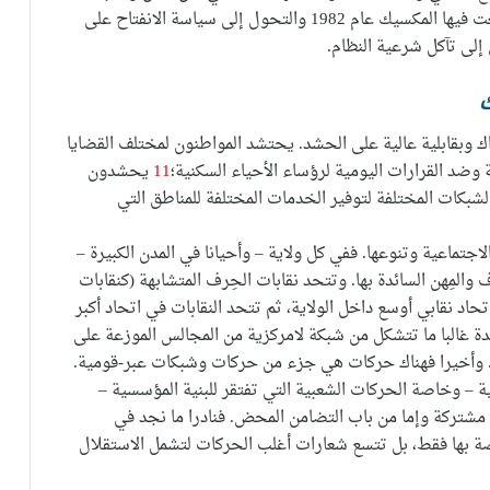
الدولة في معالجة الأزمة. كما أدت أزمة الديون التي وقعت فيها المكسيك عام 1982 والتحول إلى سياسة الانفتاح على
 إلى تآكل شرعية النظام.
اك وبقابلية عالية على الحشد. يحتشد المواطنون لمختلف القضايا
د القرارات اليومية لرؤساء الأحياء السكنية؛
11
يحشدون
لشبكات المختلفة لتوفير الخدمات المختلفة للمناطق التي
جتماعية وتنوعها. ففي كل ولاية – وأحيانا في المدن الكبيرة –
ف والمِهن السائدة بها. وتتحد نقابات الحِرف المتشابهة (كنقابات
تحاد نقابي أوسع داخل الولاية، ثم تتحد النقابات في اتحاد أكبر
دة غالبا ما تتشكل من شبكة لامركزية من المجالس الموزعة على
ة. وأخيرا فهناك حركات هي جزء من حركات وشبكات عبر-قومية.
ية – وخاصة الحركات الشعبية التي تفتقر للبنية المؤسسية –
 مشتركة وإما من باب التضامن المحض. فنادرا ما نجد في
 بها فقط، بل تتسع شعارات أغلب الحركات لتشمل الاستقلال