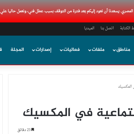
د المصري. يسعدنا أن نعود إليكم بعد فترة من التوقف بسبب عطل فني، ونعمل حاليا علي
الكتابة
اتصل بنا
الميديا
مناطق
ملفات
فعاليات
إصدارات
المجلة
ق
 المكسيك
جتماعية في المكسيك
23 دقائق