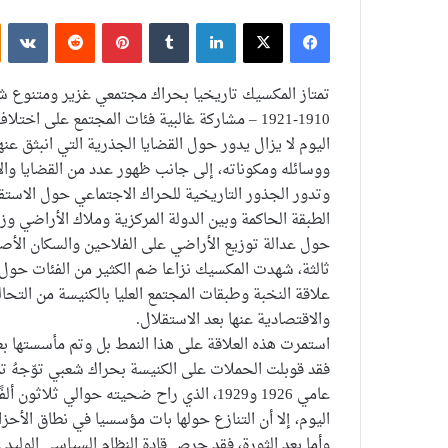
فيسبوك
‫X
لينكدإن
بينتيريست
تمتاز المكسيك تاريخيا بحراك مجتمعي غزير ومتنوع شه
1910-1921 – مشاركة غالبية فئات المجتمع على اخ
اليوم لا يزال يدور حول القضايا الجذرية التي انبثق عنه
ووسائله ومكوناته، إلى جانب ظهور عدد من القضايا وال
وتدور الجذور التاريخية للحراك الاجتماعي حول الاستق
الطبقة الحاكمة وبين الدولة المركزية وملاك الأراضي وز
حول عدالة توزيع الأراضي على الفلاحين والسكان الأص
ثالثة، شهدت المكسيك نزاعا ضم الكثير من الفئات حول ث
علاقة النخبة وطبقات المجتمع العليا بالكنيسة من التحال
والاقتصادية عنها بعد الاستقلال.
استمرت هذه العلاقة على هذا النمط بل وتم مأسستها بع
فقد قوبلت الحملات على الكنيسة بحراك شعبي توّجهُ 
عامي 1926 و1929، الذي راح ضحيته حوالي ثلاثون ألفًا أغلبهم من الفلاحين.
اليوم، إلا أن التنازع حولها بات مؤسسيا في نطاق الأح
وأما بعد الثورة، فقد حرص قادة النظام السياسي الوليد 