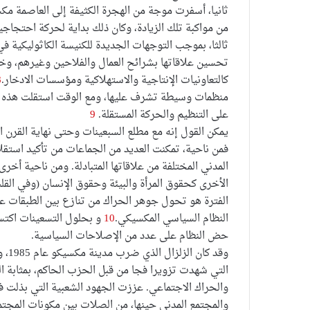
ثانيا، أسفرت موجة من الهجرة الكثيفة إلى العاصمة م
من مواكبة تلك الزيادة، وكان ذلك بداية لحركة احتجاجي
ثالثا، بموجب التوجهات الجديدة للكنيسة الكاثوليكية ف
تحسين علاقاتها بشرائح العمال والفلاحين وغيرهم، و
كالتعاونيات الإنتاجية والاستهلاكية ومؤسسات الادخار.
8
منظمات وسيطة تشرف عليها، ومع الوقت استقلت هذه الم
على التنظيم والحركة المستقلة.
9
يمكن القول إنه مع مطلع السبعينات وحتى نهاية القرن 
فمن ناحية، تمكنت العديد من الجماعات من تأكيد استق
المدني المختلفة من علاقاتها المتبادلة. ومن ناحية أ
الأخرى كحقوق المرأة والبيئة وحقوق الإنسان (وفي القلب 
الفترة هو تحول جوهر الحراك من تنازع بين الطبقات ع
النظام السياسي المكسيكي.
10
و بحلول التسعينات اكتس
حض النظام على عدد من الإصلاحات السياسية.
التي شهدت تزويرا فجا من قبل الحزب الحاكم، بمثابة 
والحراك الاجتماعي. عززت الجهود الشعبية التي بذلت في
والمجتمع المدني حينها، من الصلات بين مكونات الم