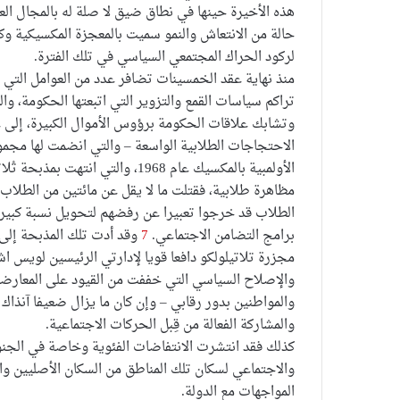
هذه الأخيرة حينها في نطاق ضيق لا صلة له بالمجال العا
لركود الحراك المجتمعي السياسي في تلك الفترة.
منذ نهاية عقد الخمسينات تضافر عدد من العوامل التي أ
تراكم سياسات القمع والتزوير التي اتبعتها الحكومة، و
وتشابك علاقات الحكومة برؤوس الأموال الكبيرة، إلى
الاحتجاجات الطلابية الواسعة – والتي انضمت لها مجمو
الأولمبية بالمكسيك عام 1968، وال
مظاهرة طلابية، فقتلت ما لا يقل عن مائتين من الطلا
الطلاب قد خرجوا تعبيرا عن رفضهم لتحويل نسبة كبيرة 
برامج التضامن الاجتماعي.
7
وقد أدت تلك المذبحة إلى
مجزرة تلاتيلولكو دافعا قويا لإدارتي الرئيسين لويس اشي
والإصلاح السياسي التي خففت من القيود على المعارض
والمواطنين بدور رقابي – وإن كان ما يزال ضعيفا آنذاك 
والمشاركة الفعالة من قِبل الحركات الاجتماعية.
كذلك فقد انتشرت الانتفاضات الفئوية وخاصة في الجن
والاجتماعي لسكان تلك المناطق من السكان الأصليين و
المواجهات مع الدولة.