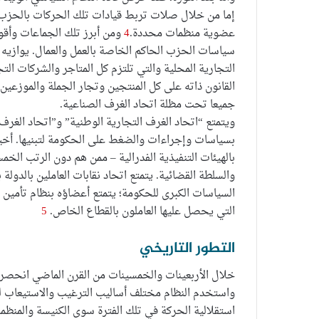
إما من خلال صلات تربط قيادات تلك الحركات بالحزب ا
عضوية منظمات محددة.
4
ومن أبرز تلك الجماعات وأقوا
سياسات الحزب الحاكم الخاصة بالعمل والعمال. يوازيه 
القانون ذاته على كل المنتجين وتجار الجملة والموزعي
جميعا تحت مظلة اتحاد الغرف الصناعية.
ويتمتع “اتحاد الغرف التجارية الوطنية” و”اتحاد الغر
بسياسات وإجراءات والضغط على الحكومة لتبنيها. أخيرا 
بالهيئات التنفيذية الفدرالية – ممن هم دون الرتب الخم
والسلطة القضائية. يتمتع اتحاد نقابات العاملين بالدو
السياسات الكبرى للحكومة؛ يتمتع أعضاؤه بنظام تأم
التي يحصل عليها العاملون بالقطاع الخاص.
5
التطور التاريخي
خلال الأربعينات والخمسينات من القرن الماضي انحصر ا
واستخدم النظام مختلف أساليب الترغيب والاستيعاب ل
استقلالية الحركة في تلك الفترة سوى الكنيسة والمنظم