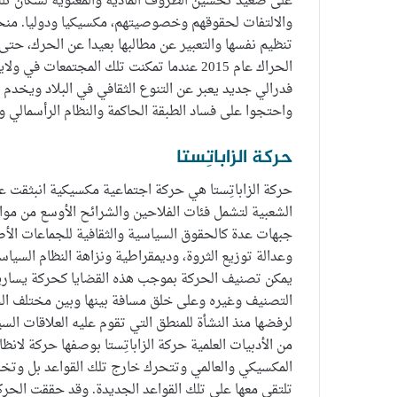
على صعيد تحسين الظروف المادية والمعنوية لسكان تل
والالتفات لحقوقهم وخصوصيتهم، مكسيكيا ودوليا. منحت 
تنظيم نفسها والتعبير عن مطالبها بعيدا عن الحرك، حتى
الحراك عام 2015 عندما تمكنت تلك المجتمع
فدرالي جديد يعبر عن التنوع الثقافي في البلاد ويخدم 
واحتجوا على فساد الطبقة الحاكمة والنظام الرأسمالي وط
حركة الزاباتِستا
حركة الزاباتِستا هي حركة اجتماعية مكسيكية انبثقت ع
الشعبية لتشمل فئات الفلاحين والشرائح الأوسع من م
جبهات عدة كالحقوق السياسية والثقافية للجماعات الأصل
وعدالة توزيع الثروة، وديمقراطية ونزاهة النظام السياسي 
يمكن تصنيف الحركة بموجب هذه القضايا كحركة يسارية،
التصنيف وغيره وعلى خلق مسافة بينها وبين مختلف الح
لرفضها منذ النشأة للمنطق التي تقوم عليه العلاقات الس
من الأدبيات العلمية حركة الزاباتِستا بوصفها حركة لان
المكسيكي والعالمي وتتحرك خارج تلك القواعد بل وتخ
تلتقي معها على تلك القواعد الجديدة. وقد حققت الحرك