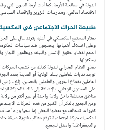
الاقتصاد العالمي، وممارسات التزوير والإقصاء السياسي
طبيعة الحراك الاجتماعي في المكسيك
يمتاز المجتمع المكسيكي في أغلبه بتردد عالِ على الحر
وعلى اختلاف أهمياتها: يحتجون ضد سياسات الحكومة وض
الدعم لقضايا حقوق الإنسان والبيئة؛ وينظمون اللجان وا
يسكنونها.
يغذي النظام الفدرالي للدولة كذلك من تشعب الحركات الا
توجد نقابات للعاملين بتلك الولاية أو المدينة بعدد الحِر
العاملين بقطاع البترول والعاملين بالتعدين، إلخ…) في ا
على المستوى الوطني. بالإضافة إلى ذلك فالحركة الواح
مناطق مختلفة داخل ولاية واحدة أو عبر أكثر من ولاي
ومن الجدير بالذكر أن الكثير من هذه الحركات الاجتماع
كثيرا ما تتحالف مع بعضها البعض إما سعيا وراء أهداف
المكسيك حركة اجتماعية ترفع مطالب فئوية ضيقة خاصة
والديمقراطية والعدل للجميع.