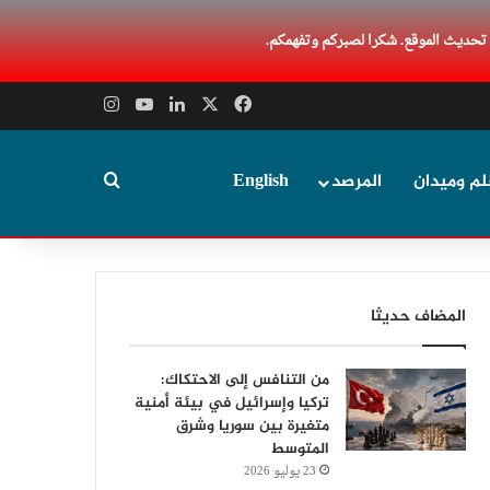
 تحديث الموقع. شكرا لصبركم وتفهمكم.
‫X
فيسبوك
لينكدإن
‫YouTube
انستقرام
بحث عن
لم وميدان
المرصد
English
المضاف حديثا
من التنافس إلى الاحتكاك:
تركيا وإسرائيل في بيئة أمنية
متغيرة بين سوريا وشرق
المتوسط
23 يوليو 2026