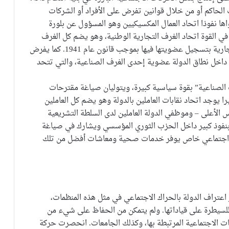
لحاكم أو من خلال قوانين تفرض على الأفراد أو الشركات
ها نفوذا اتحاد العمال المكسيكيين وهو المسؤول عن بلورة
في القوة اتحاد الغرف التجارية الوطنية، وهو يضم كل الغرف
التجارية المحلية والتي تلتزم كل المتاجر والشركات التجارية بتسجيل عضويتها فيها بموجب قانون عام 1941. كما يفرض
ن داخل نطاق الدولة عضوية إحدى الغرف الصناعية، والتي تتحد
ف الصناعية” بقوة سياسية كبيرة، ويتوليان صياغة مقترحات
يوجد اتحاد نقابات العاملين بالدولة وهو يضم كل العاملين
س الأعلى – وموظفي الدولة العاملين لدى السلطة التشريعية
لة بنفوذ كبير داخل الحزب الثوري المؤسسي ويشارك في صياغة
ين اجتماعي خاص يوفر خدمات صحية ومعاشات أفضل من تلك
عتراف الدولة بالحراك الاجتماعي في مثل هذه المنظمات،
لسيطرة على قياداتها. ولم يتمكن من الحفاظ على شيء من
ات الاجتماعية المرتبطة بها، وكذلك الجامعات. انحصرت حركة