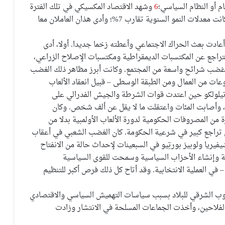
م أو النظام السياسي؛
6
وشهد الاقتصاد المكسيكي في تلك الفترة
حالة من الانتعاش والنمو سميت بالمعجزة المكسيكية وكانت معدلات النمو السنوية تقارب 7%؛ وأدى هذان العاملان معا
عادت بعث الحراك الاجتماعي وأعطته زخما جديدا. أولا، أدى
التراجع عن المكتسبات الديمقراطية ومكتسبات الإصلاح الزراعي،
 غضب شرائح واسعة من المجتمع. وكانت أبرز مظاهر ذلك الغضب
عات من العمال ومن الطبقة الوسطى – قبيل انعقاد الألعاب
تي انتهت بمذبحة تْلاتيلولكو حين اعتدت قوات الشرطة والجيش الفدرالي على
ب، وأصابت المئات واعتقلت ما لا يقل عن ألف شخص. وكان
من المصروفات الحكومية لدورة الألعاب الأولمبية بدلا من
 تراجع كبير في شرعية الحكومة. كان الغضب الشعبي في أعقاب
فيريا ولوبيز بورتِيو في السبعينات لإحداث حالة من الانفتاح
ة وإنشاء الأحزاب السياسية وسمحت للقوى السياسية
– في العملية الانتخابية. وقد أتاح كل ذلك فرص أكبر للتنظيم
وب الشرقي للبلاد بسبب سياسات التهميش السياسي والاقتصادي
الفلاحين، وأخذت الجماعات المسلحة في الانتشار وزادت