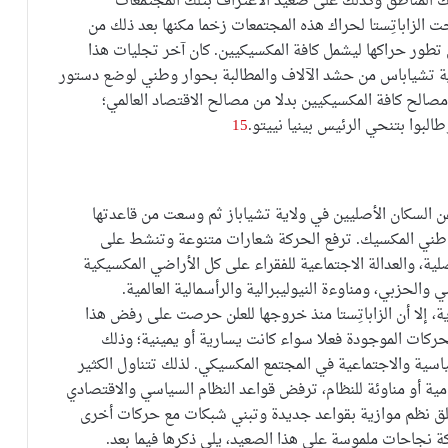
ك المناطق وكذلك على صعيد الاعتراف بتلك المجتمعات
الزاباتِستا لحراك هذه المجتمعات زخما مكنها بعد ذلك من
 تطور حراكها ليشمل كافة المكسيكيين. كان آخر تجليات هذا
ات في ولاية تشياباس من حشد الآلاف والمطالبة بحوار وطني لوضع دستور
مصالح كافة المكسيكيين بدلا من مصالح الاقتصاد العالمي؛
البوا بتنحي الرئيس بينيا نييتو.
15
ن السكان الأصليين في ولاية تشياباز ثم وسعت من قاعدتها
واطني المكسيك. ترفع الحركة شعارات متنوعة وتنشط على
ية، والعدالة الاجتماعية للفقراء على كل الأراضي المكسيكية
والحزبي، ومناوءة النيوليبرالية والرأسمالية العالمية.
 إلا أن الزاباتِستا منذ خروجها للعلن حرصت على رفض هذا
ركات الموجودة فعلا سواء كانت يسارية أو يمينية؛ وذلك
ياسية والاجتماعية في المجتمع المكسيكي. لذلك تتناول الكثير
ظامية أو مناوئة للنظام، ترفض قواعد النظام السياسي والاقتصادي
لق نظم موازية بقواعد جديدة وتبني شبكات مع حركات أخرى
ة نجاحات ملموسة على هذا الصعيد، يلي ذكرها فيما بعد.