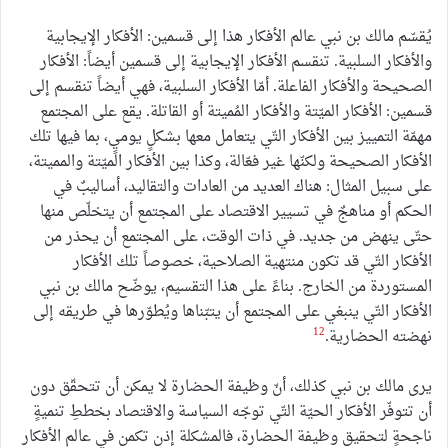
يُقسّم مالك بن نبي عالم الأفكار هذا إلى قسمين: الأفكار الإيجابية
والأفكار السلبية. تنقسم الأفكار الإيجابية إلى قسمين أيضاً: الأفكار
الصحيحة والأفكار الفاعلة. أمّا الأفكار السلبية، فهي أيضاً تنقسم إلى
قسمين: الأفكار الميّتة والأفكار المُميتة أو القاتلة. يقع على المجتمع
مهمّة التمييز بين الأفكار التّي يتعامل معها بشكلٍ يوميٍ، بما فيها تلك
الأفكار الصحيحة ولكنّها غير فعّالة، وكذا بين الأفكار الميّتة والمميتة،
على سبيل المثال: هناك العديد من العادات والتقاليد، أساليبٌ في
الحكم أو مناهجٌ في تسيير الاقتصاد على المجتمع أن يتخلّص منها
حتّى ينهض من جديد. في ذات الوقت، على المجتمع أن يحذر من
الأفكار التّي قد تكون منتهية الصلاحية، خصوصاً تلك الأفكار
المستوردة من الخارج. بناءً على هذا التقسيم، يوضّح مالك بن نبي
الأفكار التّي ينبغي على المجتمع أن يتبّناها ويُطوّرها في طريقه إلى
12
نهضته الحضارية.
يرى مالك بن نبي كذلك، أنّ وظيفة الحضارة لا يمكن أن تتحقّق دون
أن تتوفّر الأفكار الحيّة التّي توجّه السياسة والاقتصاد بخططِ تنميةٍ
ناجحةٍ لتحقيق وظيفة الحضارة، فالمشكلة إذن تكمن في عالم الأفكار