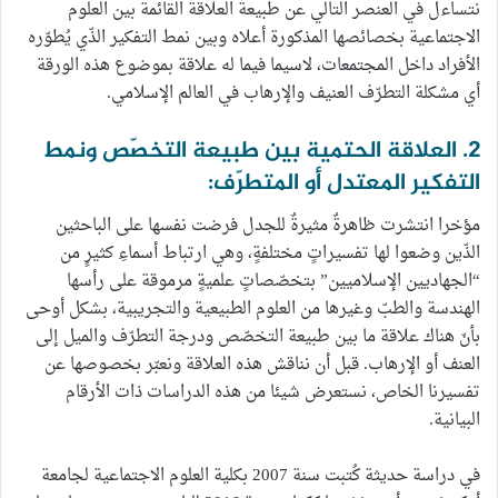
نتساءل في العنصر التالي عن طبيعة العلاقة القائمة بين العلوم
الاجتماعية بخصائصها المذكورة أعلاه وبين نمط التفكير الذّي يُطوّره
الأفراد داخل المجتمعات، لاسيما فيما له علاقة بموضوع هذه الورقة
أي مشكلة التطرّف العنيف والإرهاب في العالم الإسلامي.
2. العلاقة الحتمية بين طبيعة التخصّص ونمط
التفكير المعتدل أو المتطرّف:
مؤخرا انتشرت ظاهرةٌ مثيرةٌ للجدل فرضت نفسها على الباحثين
الذّين وضعوا لها تفسيراتٍ مختلفةٍ، وهي ارتباط أسماءِ كثيرٍ من
“الجهاديين الإسلاميين” بتخصّصاتٍ علميةٍ مرموقة على رأسها
الهندسة والطبّ وغيرها من العلوم الطبيعية والتجريبية، بشكل أوحى
بأنّ هناك علاقة ما بين طبيعة التخصّص ودرجة التطرّف والميل إلى
العنف أو الإرهاب. قبل أن نناقش هذه العلاقة ونعبّر بخصوصها عن
تفسيرنا الخاص، نستعرض شيئا من هذه الدراسات ذات الأرقام
البيانية.
في دراسة حديثة كُتبت سنة 2007 بكلية العلوم الاجتماعية لجامعة