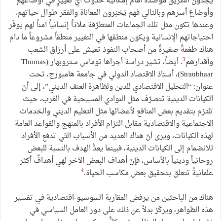
يجدون الطريق موصدة أمام إمكانية حدوث أيِّ تغييرٍ في أوضاعهم
وأوضاع أسرهم وبالتالي فهم يَخبَرون المعاناة والفقر طوال حياتهم،
وعندها تكون مثل تلك الجماعات المتطرّفة ملاذاً إنسانياً آمناً لهم يوفّر
احتياجاتهم الإنسانية ويكون منطقها في التغيير منطقاً مشروعاً ما دام
هناك طغمةٌ صغيرةٌ من أصحاب النفوذ تعيش على أرزاق الشعب
3
وأقدارهم
. أيضاً، تشير دراسة أجراها توماس ستروبهار (Thomas
Straubhaar)، أستاذ الاقتصاد الدولي في جامعة هامبورج، تحت
عنوان: “التحليل الاقتصادي للدين ولظاهرة العنف الديني”، إلى أنّ
الكيانات الدينية تتصرّف مثل النوادي المسيحية في الغرب، حيث
تلتزم بتقديم بعض المنافع لأعضائها مثل التعليم الديني والخدمات
الاجتماعية والاقتصادية مقابل التزام الأفراد بالمنهج والقواعد العامة
لهذه الكيانات، ويرى أنّ هناك العديد من الأسباب التّي تدفع الأفراد
للانضمام إلى الكيانات الدينية، فبينما يعدُّ الهدف بالنسبة للبعض
روحانياً ودينياً بالأساس، فإنّ أهداف البعض الآخر لهي أهدافٌ أكثر
4
علمانيةً تتعلق بتحقيق بعض مكاسب الحياة.
هناك من الباحثين من يرفض المقاربة السوسيو-اقتصادية في تفسير
هذه الظواهر، ويركّز بدلاً عن ذلك على دور العامل السياسي في