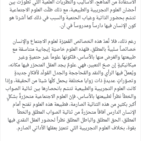
الاستفادة من المناهج، الأساليب والنظريات العلمية التّي تطورّت بين
أحضان العلوم التجريبية والطبيعية، مع ذلك ظلّت العلوم الاجتماعية
تتسّم بحضور الذاتية وغياب الحتمية والسبب في ذلك كما أشرنا هو
كون الإنسان فيها دارساً ومدروساً في آن.
رغم ذلك، فلا تُعدّ هذه الخصائص المُميّزة لعلوم الاجتماع والإنسان
خصائصاً سلبيةً بالمطلق، فلهذه العلوم خاصيّة إيجابية متناسقة مع
طبيعتها والغرض منها بالأساس، فلكونها علوماً غير حتميةٍ وغير
ميكانيكيةٍ إن صحّ التعبير، فهي علومٌ يجد العقل المتحرّر فيها مكانه،
ويُعملُ فيها الرأي والنقد والمُحاججة والجدل المُولّد لأفكارٍ جديدةٍ
وتصوّراتٍ عديدةٍ ذات زوايا مختلفة يحمل كلّها شيئا من الحقيقة، وإذا
كانت العلوم التجريبية والطبيعية تتسّم بانحصارها بين ثنائية الصواب
والخطأ نظراً لطبيعتها بالأساس، فإنّ العلوم الاجتماعية متحرّرةٌ بشكلٍ
أكبر بكثيرٍ من هذه الثنائية الصارمة، فطبيعة هذه العلوم تفتح أمام
الإنسان الدارس آفاقاً متحرّرةً من ثنائية الصواب المطلق والخطأ
المطلق، الحق المطلق والباطل المطلق نظراً لحضور العقل النقدي فيها
بقوة، بخلاف العلوم التجريبية التّي تتميّز بعقلها الأداتي الصارم.