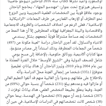
أوكسفورد وأعيد نشرها ككتاب سنة 2016 للباحثين دييوجو جامبيتا
وتسيفن هيرتوج تحت عنوان: “مهندسو الجهاد”، يحاجج الباحثان
بوجود علاقةٍ قويةٍّ بين التخصّصات العلمية-التجريبية وبين النزوع
نحو التطرّف أو الإرهاب المُمارس من طرف الجماعات “الراديكالية
الإسلامية”، فعلى الرغم من اختلاف الشخصيات والظروف الاجتماعية
والاقتصادية والبيئة الجغرافية لهؤلاء المتطرفين إلاّ أنّ هذا النمط من
التخصّصات يُعد مساحةً مشتركةً قويّةً تجمعهم، بشكل يستدعي
الانتباه والتساؤل. لقد أجرى الباحثان دراسة “لعينة مكونة من (497)
شخصاً من الجماعات المتطرفة، وذلك استناداً إلى مصادرٍ متنوّعةٍ،
منها كتاباتٍ أكاديمية، ووثائق حكومية، بالإضافة إلى مسحٍ يوميٍ
شامل للصحف الدولية وفي “الشرق الأوسط” خلال الفترة الممتدّة ما
بين عام 2004 وعام 2010، ويُبرز الباحثان أنّ هناك بياناتٍ تعليميةٍ
متوفرّةٍ لـ (335) شخصا من إجمالي العيّنة محلّ الدراسة، وأنّه
بالاطلاع على ملفاتهم، وجدوا بأنّ الغالبية منهم قد أتمّوا التعليم العالي
أو مازالوا فيه وعددهم يبلغ (231) شخصاً أي بنسبة حوالي (%69) من
العيّنة. وفيما يتعلّق بطبيعة التخصّص العلمي، هناك بياناتٌ توفرّت لـ
(207) شخصا، وُجد أنّ منهم (93) تخصّصوا في الهندسة، بينما حوالي
(38) شخص كانت تخصّصاتهم في الدراسات الإسلامية، في حين أنّ