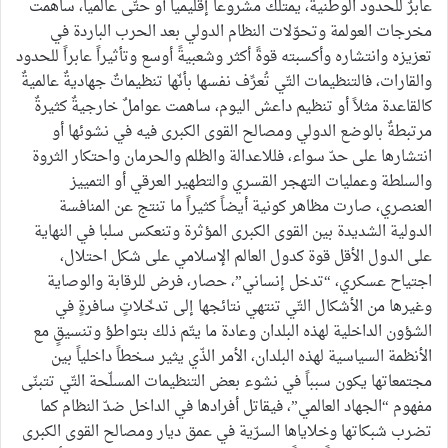
عابرٌ للحدود الوطنية، يمتلك مشروعاً إقليمياً أو حتّى عالمياً، ساهمت
مخرجات العولمة وتحوّلات النظام الدولي بعد الحرب الباردة في
تعزيزه وانتشاره وأكسبته قوةً أكثر وشعبيةً أوسع وتأثيراً عابراً للحدود
والقارات، فالتنظيمات التّي تُعرِّف نفسها بأنّها تنظيماتٌ جهاديةٌ عالميةٌ
كالقاعدة مثلاً أو تنظيم داعش اليوم، ساهمت عواملٌ خارجيةٌ كثيرةٌ
مرتبطةٌ بالوضع الدولي ومصالح القوى الكبرى فيه في نشوئها أو
انتشارها على حدّ سواء، فللاعدالة والظلم والحرمان واحتكار الثروة
والسلطة وعمليات التهجر القسري والتطهير العرقي أو التمييز
العنصري، صارت مظاهر كونية أيضاً كثيراً ما تنتج عن المنافسة
الدولية الشديدة بين القوى الكبرى المؤثرة وتنعكس سلبا في النهاية
على الدول الأقل قوة كدول العالم الإسلامي على شكل احتلال،
اجتياح عسكري، “تدخل إنساني”، حصار، فرض للرقابة والوصاية
وغيرها من الأشكال التّي تنتهي نتائجها إلى تدخّلاتٍ سافرةٍ في
الشؤون الداخلية لهذه البلدان وعادة ما يتّم ذلك بتواطؤ وتنسيقٍ مع
الأنظمة السياسية لهذه البلدان، الأمر الذّي يثير سخطاً داخلياً بين
مجتمعاتها يكون سبباً في نشوء بعض التنظيمات المسلّحة التّي تتبنّى
مفهوم “الجهاد العالمي”، فيقاتل أفرادها في الداخل ضدّ النظام كما
تضرب شبكاتها وخلاياها السرّية في عمق ديار ومصالح القوى الكبرى