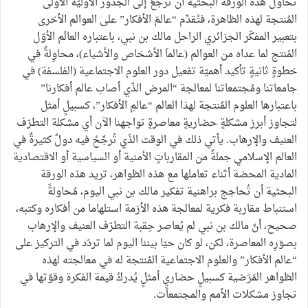
تُحاولُ هذه الورقة البحثية أن ترجعَ إلى الجذور الأوليّة الأُولى
المُنتجة لهذه الظاهرة، فتُقدِّم “عالمَ الأفكار” على العوالم الأخرى
بتعبير المفكّر الجزائري الراحل مالك بن نبي، باعتباره العالَم الأوّل
المُنتج لما عداه من العوالم (عالماَ الأشخاص والأشياء)، محاوِلةً في
خطوةٍ ثانيةٍ تأكيد أهميّة تفعيل دور العلوم الاجتماعية (الفلسفة) في
جامعاتنا ومُجتمعاتنا لمعالجة “المرض الذّي أصاب عالم أفكارنا”
باعتبارها العلوم المُنتجة لهذا العالم “عالمِ الأفكار”، كسبيلٍ أمثل
لتجاوز أبرز مشكلةٍ حضاريةٍ معاصرةٍ تواجهنا الآن أي مشكلة التطرّف
العنيف والإرهاب. يأتي ذلك في الوقت الذّي تُرجِّحُ فيه دولٌ كثيرةٌ في
العالم الإسلامي جملةً من المقارباتٍ الأمنية أو السياسية أو الاقتصادية
المادية المحضة أثناء تعاملها مع هذه الظواهر، تريد هذه الورقة
البحثية أن تُحاجج براهنية تفكير مالك بن نبي اليوم، مُحاولةً
استنباط مقاربة فكرية لمعالجة هذه الأزمة استلهاما من أفكاره وكتبه،
صحيح، أنّ مالك بن نبي لم يُعاصر حِقبة التطرّف العنيف والإرهاب
بصوَرِه المعاصرة، لكن، لو كان حيّا بيننا اليوم لما تردّد في التركيز على
“عالم الأفكار” والعلوم الاجتماعية المُنتجة له في معالجته لهذه
الظواهر المَرَضية كسبيلٍ حضاريٍ أمثلٍ يُدركُ قيمة الفكرة وقوّتها في
تجاوز مشكلات الأمم والمجتمعات.