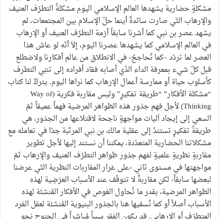
مشكلةٍ حضارية يشهدها العالم الإسلامي اليوم مشكلةُ التطرّف العنيف
والإرهاب التّي صارت سائدةً أينما حلّ الإسلام بين المجتمعات، لم
يشهد عصر بن نبي كما أشرنا سابقاً أزمة التطرّف العنيف أو الإرهاب
في العالم الإسلامي كما يشهدها عصرنا اليوم، إلاّ أنّه لو عاش هذا
العصر لما تردّد –كما نُحاججُ- في الانطلاق من عالم أفكارنا ولاضطلع
قبل كلّ شيء بمعرفة الداء الذّي أصابه فقاد أفراده إلى تنبّي التطرف
كأسلوب حياة أو ممارسة أعمال الإرهاب كما نراها اليوم. يتركُ لنا كتاب
“مشكلة الأفكار” “طريقة تفكيرٍ” وليس مقاربة فكرية (Way of
Thinking) لأجل فهم جذور هذه الظواهر المرضية فهماً عميقاً ثمّ
السعي إلى إيجاد آليات مواجهةٍ ناجحة لاقتلاعها من الجذور، هي
طريقةُ تفكيرٍ تستندُ إلى عقلية مالك بن نبي المرتّبة جدّا في تعامله مع
مشكلاتنا الحضارية المتعدّدة، يمكننا أن نستند إليها لأجل تطوير
مقاربةٍ نظريةٍ علميةٍ لفهم جذور ظواهر التطرّف العنيف والإرهاب ثمّ
مواجهتها في مستوى ثاني -على غرار المقاربات النظرية التّي عرضنا
لبعضها سابقاً- لكن مقاربةٌ لا تتوقّف عند الأسباب العرَضِية لهذه
الظواهر المرضية، بقدر ما تُحاول الغوص في الأفكار المُنشئة لهذه
الأسباب أصلاً أو كما نُسمّيها هنا بالجذور البنيوية المُنشئة لعقل الفرد
المتطرّف أو الإرهابي. قد يكون الفقر سبباً مُباشراً في الجنوح نحو