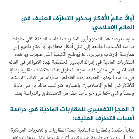
أولاً: عالمُ الأفكار وجذور التطرّف العنيف في
العالم الإسلامي:
سوف يرصد هذا المحور أبرز المقاربات العلمية الماديّة التّي حاولت
دراسة الأسباب الدافعة إلى تبنّي أفكارٍ متطرّفةٍ أو أفكارٍ داعيةٍ إلى
ممارسة الإرهاب وتبريره، ثمّ يُوضّح الكيفية التّي عجزت بها هذه
المقاربات الماديّة في إدراك الجذور الحقيقية لهذه الظواهر في العالم
الإسلامي. في مقابل ذلك، سوف نحاول هنا استكشاف مقاربةٍ بديلةٍ
في دراسة الجذور العميقة لهذه الظواهر استلهاما من كتاب “مُشكلة
الأفكار في العالم الإسلامي”، باعتباره أكثر كتب مالك بن نبي ذكاءً
وعمقاً والذّي -كما نرى-لم يأخذ حقّه من الاستنطاق والدراسة بعد.
1. العجز التفسيري للمقاربات الماديّة في دراسة
أسباب التطرّف العنيف:
بدايةً، نقصدُ بالمقاربات المادية جملة المقاربات والنظريات المرتكزة
على أسبابٍ ذاتِ طبيعةٍ غير فكريةٍ أثناء شرحها وتفسيرها للدوافع