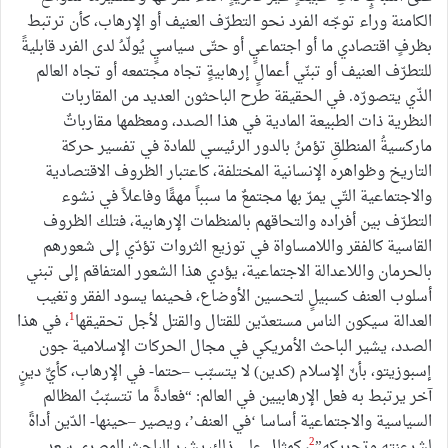
الكامنة وراء توجّه الفرد نحو التطرّف العنيف أو الإرهاب، كأن ترتبط
بظرفٍ اقتصادي ما أو اجتماعيٍ أو حتّى سياسيٍ يُولّدُ لدى الفرد قابليةً
للتطرّف العنيف أو تبنّي أعمالٍ إرهابيةٍ تجاه مجتمعه أو تجاه العالم
الذّي يتصورّه. في الحقيقة طرح الباحثون العديد من المقاربات
النظرية ذات الطبيعة المادية في هذا الصدد، ومعظمها مقارباتٌ
ماركسيةُ المنطلقِ تؤمنُ بالدور الرئيسي للمادة في تفسير حركة
التاريخ وظواهره الإنسانية المختلفة، كاعتبار الظروف الاقتصادية
والاجتماعية التّي يمرّ بها مجتمعٌ ما سبباً مهمًّا وفاعلاً في نشوء
التطرّف بين أفراده والتحاقهم بالمنظمات الإرهابية، فتلك الظروف
القاسية كالفقر واللامساواة في توزيع الثروات تؤدّي إلى شعورهم
بالحرمان واللاعدالة الاجتماعية، يؤدي هذا الشعور المتفاقم إلى تبني
أسلوب العنف كسبيلٍ لتحسين الأوضاع، فحينما يسود الفقر وتغيب
1
العدالة سيكون الناس مستعدّين للقتال والقتل لأجل تحقيقها
، في هذا
الصدد، يشير الباحث الأمريكي في مجال الحركات الإسلامية جون
إسبوزيتو، بأنّ الإسلام (كدين) لا يتسبّب –حتما- في الإرهاب، كأيِّ دينٍ
آخر يرتبط به فعل الإرهابيين في العالم: “فعادةً ما تتسبّبُ المظالم
السياسية والاجتماعية أساسا ‘في العنف’، ويصير –حينها- الدّين أداةً
2
لشرعنته وتحريكه”
، كمثال على ذلك يشير الباحث المصري سعد