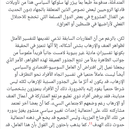
المتدخّلة، مدفوعةً طبعاً بما يبرّر لها سلوكها السياسي هذا من تأويلات
قادتها الروحيين لبعض نصوص الدّين المتعلقة بالجهاد (دون الحديث
عن القتال المشروع في بعض الدول المسلمة التّي تخضع للاحتلال
الفعلي لأراضيها في فلسطين أو العراق).
لكن، بالرغم من أنّ المقاربات السابقة تدّعي تقديمها للتفسير الأمثل
لظواهر العنف والإرهاب بشتى أشكاله، إلاّ أنّها تتميّز في الحقيقة
بكونها تفسيراتٍ ماديّة غير بنيوية لامست جانباً فريداً ملموساً من
جوانب الظاهرة بدلاً من تتبّع الجذور العميقة لهذه الظواهر، الأمر الذّي
يجعلنا نميل إلى افتراض أنّ العامل السوسيو-اقتصادي والسياسي
أيضاً ليست عاملاً حتميا في تفسير اتجاه الأفراد نحو التطرّف أو
الإرهاب، قد يكون له أثرٌ ما على الجذور المسبّبة للإرهاب لكنّه ليس
شرطا حتمياً يقود إليه بالضرورة، ذلك أنّ الأفراد يتميّزون بشخصيات
متباينة، فقد يرفض أفراد ذوي تعليمٍ مرتفعٍ المشاركة في أعمال العنف
أو الإرهاب رغم وضعهم الاجتماعي السيء، كما أنّ بعضا آخر تعتمد
مشاركته تلك على احتمالية إحداث تغييرٍ سياسيٍ منشودٍ يغيّرُ بدوره
من تلك الأوضاع المزرية، وليس الجميع قد يضع في ذهنه احتمالية
11
حدوث ذلك الهدف
، كما يذهب باحثون إلى القول بأنّ هذا العامل، قد