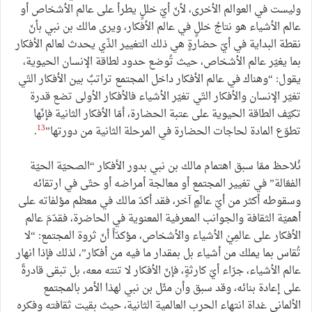
وليست في العوالم الأخرى، لأنّ أيّ خللٍ يطرأ على عالم الأشخاص أو
عالم الأشياء هو نتاجُ خللٍ في عالم الأفكار، ويرى مالك بن نبي بأنّ
نقطة البداية في أيّ حضارةٍ هي ذلك التغيير الذّي يحدث لعالم الأفكار
بما يغيّر عالم الأشخاص، حيث تُوضع حدود لطاقة الإنسان الحيوية،
يقول: “وهناك في عالم الأفكار داخل المجتمع تراتبٌ بين الأفكار التّي
تغيّر الإنسان والأفكار التّي تغيّر الأشياء فالأفكار الأولى تضع قدرة
تكيّف الطاقة الحيوية على عتبة الحضارة، أمّا الأفكار الثانية فإنّها
13
تطوّع المادة لحاجات الحضارة في المرحلة الثانية من دورتها”
.
نُلاحظ ممّا سبق اهتمام مالك بن نبي بدور الأفكار “الصحيّة الحيّة
الفعّالة” في تغيير المجتمع أو معالجة أمراضه أو حتّى في ارتقائه
وسقوطه أكثر من أيّ عالَمٍ آخر، فقد أكدّ مالك في معظم مؤلفاته على
أهميّة الثقافة والجوانب المعرفية المعنوية في الحاضرة، فقدّمَ عالم
الأفكار على عالمِيْ الأشياء والأشخاص، مؤكدّاً أنّ ثروة المجتمع: “لا
تُقاس بما يملك من أشياء بل بمقدار ما فيه من أفكار”، لذلك فإذا انهار
عالم الأشياء، جرّاء أيّ كارثةٍ، فإنّ الأفكار لا تنته معه، بل تبقى قادرةً
على إعادة بنائه، وقد سبق وأن مثّل بن نبي لهذا الأمر بالمجتمع
الألماني غداة انتهاء الحرب العالمية الثانية، حيث بقيت ثقافته وفكره