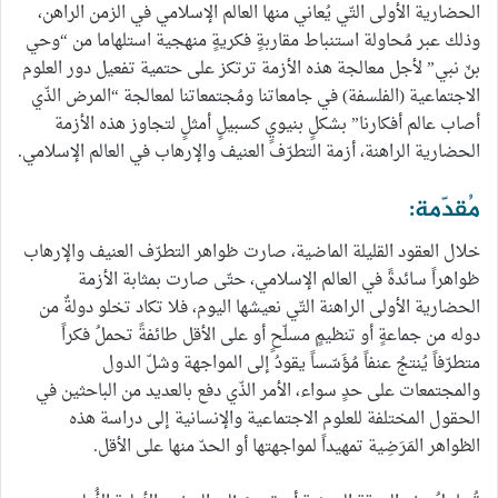
الحضارية الأولى التّي يُعاني منها العالم الإسلامي في الزمن الراهن،
وذلك عبر مُحاولة استنباط مقاربةٍ فكريةٍ منهجية استلهاما من “وحي
بنّ نبي” لأجل معالجة هذه الأزمة ترتكز على حتمية تفعيل دور العلوم
الاجتماعية (الفلسفة) في جامعاتنا ومُجتمعاتنا لمعالجة “المرض الذّي
أصاب عالم أفكارنا” بشكلٍ بنيويٍ كسبيلٍ أمثلٍ لتجاوز هذه الأزمة
الحضارية الراهنة، أزمة التطرّف العنيف والإرهاب في العالم الإسلامي.
مُقدّمة:
خلال العقود القليلة الماضية، صارت ظواهر التطرّف العنيف والإرهاب
ظواهراً سائدةً في العالم الإسلامي، حتّى صارت بمثابة الأزمة
الحضارية الأولى الراهنة التّي نعيشها اليوم، فلا تكاد تخلو دولةٌ من
دوله من جماعةٍ أو تنظيمٍ مسلّحٍ أو على الأقل طائفةً تحملُ فكراً
متطرّفاً يُنتجُ عنفاً مُؤَسّساً يقودُ إلى المواجهة وشلّ الدول
والمجتمعات على حدٍ سواء، الأمر الذّي دفع بالعديد من الباحثين في
الحقول المختلفة للعلوم الاجتماعية والإنسانية إلى دراسة هذه
الظواهر المَرَضِية تمهيداً لمواجهتها أو الحدّ منها على الأقل.