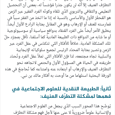
التطرّف العنيف إلاّ أنّه لن يكون جذرا مُؤسّساً له، بمعنى أنّ التحصيل
التعليمي والثقافي والتربوي الذّي تلقاه وكونّه الفرد الفقير عبر الزمن
هو المُحفّز الأول والأساسي بالنسبة له إذا ما اتخذ من الفقر سبباً في
مُمارسته للعنف أو الإرهاب وهو في المقابل بمثابة الرادع الأول أيضاً.
ينطبق الأمر أيضاً على الفرد المُنقاد بدوافعٍ سياسية أو سوسيولوجية
أو ما شابه من الدوافع ذات الطبيعة المادية كما أسلفنا، تأفل بمجرّد حلّ
تلك المشكلة المادية، خلافاً للأفكار التّي تتكدّس في عقل الفرد عبر
الزمن وتصير بمثابة المحدّد الرئيس لجميع سلوكياته الإيجابية
والسلبية تجاه مجتمعه، لذا فإنّ الأفكار التّي تملأ عقل الفرد وتُحدّد
طريقته في الحياة هي المسؤول الأول والحتمي لاتجاهه نحو
التطرّف العنيف والإرهاب أو ابتعاده عنه وامتناعه كما نُحاججُ في هذه
الورقة البحثية استلهاما من ما أوحت به أفكار مالك بن نبي.
ثانياً: الطبيعة النقدية للعلوم الاجتماعية في
فهمها لمشكلة التطرّف العنيف:
يُوضّح هذا المحور السبب الذّي يجعل من العلوم الاجتماعية
والإنسانية علوماً ضروريةً لا عنى عنها لأجل فهم مشكلة التطرّف