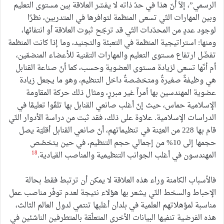
الرسمي”، إلاّ أنّ هذا في حدّ ذاته لا يفسّر العلاقة بين مستوى التعليم
وبين المهارات التّي تسعى المنظمة لتوافرها في المتدربين، نظرًا
لوجود عددٍ من المحدّدات التّي قد ترجّح ثبوت العلاقة أو انتفائها،
ومنها: استراتيجية المنظمة في التعبئة والتجنيد، وما إذا كانت المنظمة
تفضّل ارتفاع مستوى التعليم والمهارات التقنية للأعضاء المنضمّين،
أم أنّها تسعى لزيادة مستوى العضوية وحسب، كما أنّ صناعة القنابل
هي وظيفةٌ صغيرةٌ ومتخصّصةٌ داخل التنظيم، وهو ما يجعل زيادة
عضوية المهندسين بها أمراً غير مبررٍ، ومثال ذلك حركة المقاومة
الإسلامية حماس، حيث إنّ أغلب صانعي القنابل بها تلقّوا تعليمًا في
الدراسات الإسلامية. علاوة على ذلك، فقد ثبت من دراسة الأدوار التّي
قام بها 228 من العيّنة في تنظيماتهم، أنّ صانعي القنابل أقليّة يصل
حجمها إلى 10% من إجمالي حجم التنظيم، في حين يتخصّص
18
المهندسون في أغلب الجوانب التنظيمية والمناصب القيادية.
فالأسباب الكامنة وراء هذه العلاقة لا يمكن أن ترتبط فقط بحالة
الإحباط والسخط التّي يشعر بها هؤلاء نتيجة لعدم توفّر مناصب عمل
مناسبة لمؤهلاتهم العلمية في بلدان أغلبها تنتمي لدول العالم الثالث،
هذه الفرضية تنفيها البيانات الأخرى المتعلّقة بالمتطرفين الناشئين في