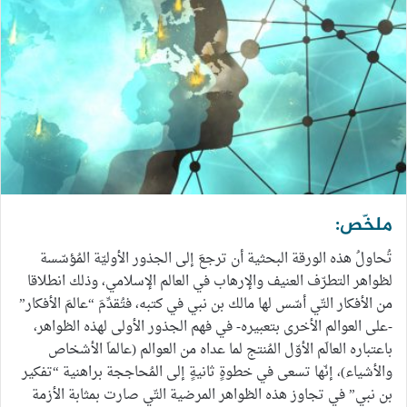
ملخّص:
تُحاولُ هذه الورقة البحثية أن ترجعَ إلى الجذور الأوليّة المُؤسّسة
لظواهر التطرّف العنيف والإرهاب في العالم الإسلامي، وذلك انطلاقا
من الأفكار التّي أسّس لها مالك بن نبي في كتبه، فتُقدِّمَ “عالمَ الأفكار”
-على العوالم الأخرى بتعبيره- في فهم الجذور الأولى لهذه الظواهر،
باعتباره العالَم الأوّل المُنتج لما عداه من العوالم (عالماَ الأشخاص
والأشياء)، إنّها تسعى في خطوةٍ ثانيةٍ إلى المُحاججة براهنية “تفكير
بن نبي” في تجاوز هذه الظواهر المرضية التّي صارت بمثابة الأزمة