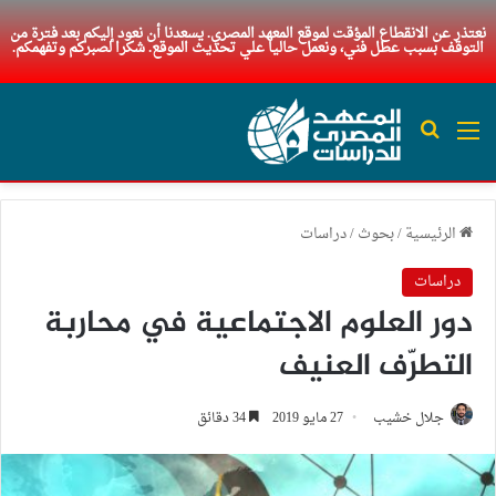
نعتذر عن الانقطاع المؤقت لموقع المعهد المصري. يسعدنا أن نعود إليكم بعد فترة من
التوقف بسبب عطل فني، ونعمل حاليا علي تحديث الموقع. شكرا لصبركم وتفهمكم.
القائمة
بحث عن
الرئيسية
/
بحوث
/
دراسات
دراسات
دور العلوم الاجتماعية في محاربة
التطرّف العنيف
جلال خشيب
27 مايو 2019
34 دقائق