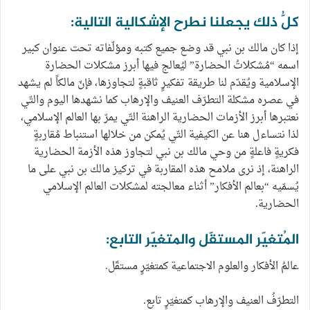
كلُّ ذلك يجعلنا نطرح الإشكالية التالية:
إذا كان مالك بن نبي قد وضع جميع كتبه ومؤلّفاته تحت عنوان كبير
اسمه “مُشكلاتُ الحضارة” ليُعالج فيها أبرز مشكلات الحضارة
الإسلامية ويُقدّم لنا طريقة تفكيرٍ ثاقبةٍ لتجاوزها، فإنّ مالكاً لم يشهد
في عصره مشكلة التطرّف العنيف والإرهاب كما نشهدها اليوم والتّي
نعتبرها أبرز الأزمات الحضارية الراهنة التّي يمرّ بها العالم الإسلامي،
لذا نتساءل هنا عن الكيفية التّي يُمكن من خلالها استنباط مُقاربةٍ
فكريةٍ فاعلةٍ من وحي مالك بن نبي لتجاوز هذه الأزمة الحضارية
الراهنة، إذ نرى ملامح هذه المقاربة في تركيز مالك بن نبي على ما
يُسمّيه “بعالم الأفكار” أثناء معالجته لمشكلات العالم الإسلامي
الحضارية.
المُتغيّر المستقّل والمتغيّر التابع:
عالمُ الأفكار والعلوم الاجتماعية كمتغيّرٍ مستقّل.
التطرّفُ العنيف والإرهاب كمتغيّرٍ تابع.