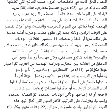
الأعداد الأقلّ كانت في تخصّصات أخرى. حسب النتائج التّي تضمّنها
الكتاب، فإنّه من بين (93) خرّيج هندسةٍ متطرفٍ، هناك (38) منهم
قيادات في الجماعات المتطرفة، أي بنسبة حوالي (%41)، ويضيف
الكتاب أنّ ثمّة مؤشّرات قويّة على وجود علاقةٍ بين التطرّف ودراسة
الهندسة (وما يُماثلها من العلوم التجريبية والتقنية)، وهو أمرٌ لا يقتصر
على الوقت الراهن، ولكنّه يمتد إلى عقودٍ مضت، وضرب أمثلة عديدة
على ذلك، منها أن مُنفذّي هجمات 11 سبتمبر 2001 في الولايات
المتحدة كان من بينهم ثمانية مهندسين. كذلك، ظهرت في مصر، خلال
سبعينيات القرن الماضي، مجموعة متطرّفة تُسمّى “جماعة التكفير
والهجرة” بقيادة شكري مصطفى، وكان مهندساً زراعياً. ومن أجل
التحقّق من العلاقة بين التطرّف ودراسة الهندسة في الغرب، تمّ اختبار
عيّنةٍ مكوّنةٍ من (344) من “المتطرّفين الإسلاميين” الذّين وُلدوا
ونشأوا في الغرب، بينهم (338) من الذكور، وتشملُ العيّنة أفراداً
تورّطوا بالفعل في أعمالٍ متطرّفةٍ سواءً بحكم من محكمة أو قُتلوا
أثناء العمليات الإرهابية أو خطّطوا لعملياتٍ إرهابية، سواءً كانت
ناجحة أو تمّ إحباطها، وتأتي الولايات المتحدة، ثمّ المملكة المتحدة،
وإسبانيا، وفرنسا، على الترتيب كأكثر الدول التّي تُمثَّل فيها هذه
العينة. تم توفير بياناتٍ علميةٍ عن حوالي (122) فقط منهم، وكان (9)