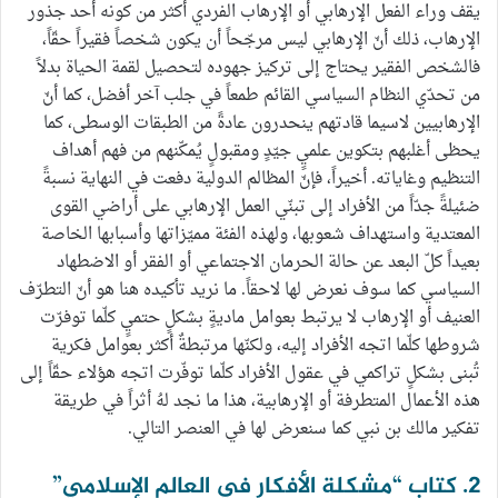
يقف وراء الفعل الإرهابي أو الإرهاب الفردي أكثر من كونه أحد جذور
الإرهاب، ذلك أنّ الإرهابي ليس مرجّحاً أن يكون شخصاً فقيراً حقّاً،
فالشخص الفقير يحتاج إلى تركيز جهوده لتحصيل لقمة الحياة بدلاً
من تحدّي النظام السياسي القائم طمعاً في جلب آخر أفضل، كما أنّ
الإرهابيين لاسيما قادتهم ينحدرون عادةً من الطبقات الوسطى، كما
يحظى أغلبهم بتكوين علميٍ جيّدٍ ومقبولٍ يُمكّنهم من فهم أهداف
التنظيم وغاياته. أخيراً، فإنّ المظالم الدولية دفعت في النهاية نسبةً
ضئيلةً جدّاً من الأفراد إلى تبنّي العمل الإرهابي على أراضي القوى
المعتدية واستهداف شعوبها، ولهذه الفئة مميّزاتها وأسبابها الخاصة
بعيداً كلّ البعد عن حالة الحرمان الاجتماعي أو الفقر أو الاضطهاد
السياسي كما سوف نعرض لها لاحقاً. ما نريد تأكيده هنا هو أنّ التطرّف
العنيف أو الإرهاب لا يرتبط بعوامل ماديةٍ بشكلٍ حتميٍ كلّما توفرّت
شروطها كلّما اتجه الأفراد إليه، ولكنّها مرتبطةٌ أكثر بعوامل فكرية
تُبنى بشكلٍ تراكمي في عقول الأفراد كلّما توفّرت اتجه هؤلاء حقّاً إلى
هذه الأعمال المتطرفة أو الإرهابية، هذا ما نجد لهُ أثراً في طريقة
تفكير مالك بن نبي كما سنعرض لها في العنصر التالي.
2. كتاب “مشكلة الأفكار في العالم الإسلامي”