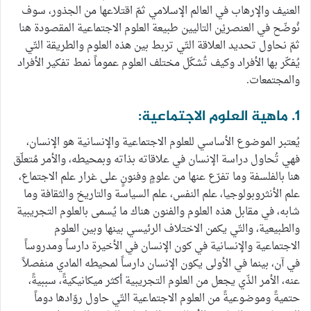
العنيف والإرهاب في العالم الإسلامي ثمّ اقتلاعها من الجذور، سوف
نُوضّح في العنصريْن التاليين طبيعة العلوم الاجتماعية المقصودة هنا
ثمّ نحاول تحديد العلاقة التّي تربط بين هذه العلوم والطريقة التّي
يُفكّر بها الأفراد وكيف تُشكّل مختلف العلوم عموماً نمط تفكير الأفراد
والمجتمعات.
1. ماهية العلوم الاجتماعية:
يُعتبر الموضوع الأساسي للعلوم الاجتماعية والإنسانية هو الإنسان،
فهي تُحاول دراسة الإنسان في علاقاته بذاته وبمحيطه، والأمر مُتعلّق
هنا بالفلسفة وما تفرّع عنها من علومٍ وفنونٍ على غرار علم الاجتماع،
علم الأنثروبولوجيا، علم النفس، علم السياسة والتاريخ والثقافة وما
شابه، في مقابل هذه العلوم والفنون هناك ما يُسمى بالعلوم التجريبية
والطبيعية، والتّي يكمن الاختلاف الرئيسي بينها وبين العلوم
الاجتماعية والإنسانية في كون الإنسان في الأخيرة دارساً ومدروساً
في آن، بينما في الأولى يكون الإنسان دارساً لمحيطه المادي منفصلاً
عنه، الأمر الذّي يجعل من العلوم التجريبية أكثر ميكانيكيةً، سببيةً،
حتميةً وموضوعيةً من العلوم الاجتماعية التّي حاول روّادها دوماً