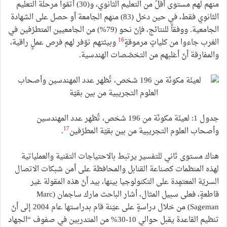
منهم لهم مستوى أقلّ من التعليم الثانوي، و(30) أتمّوا مرحلة التعليم
الثانوي فقط، في حين دخل (83) منهم الجامعة أو حصل على الشهادة
الجامعية. ووفقاً للنتائج، فإنّ نحو (79%) من الجامعيين المتطرّفين في
16
الغرب جاءوا من كلياتٍ مرموقةٍ
وبيئتهم توّفر لهم فرص عملٍ راقية،
والمفارقة أنّ أغلبهم من التخصّصات الهندسية.
جدول 1: لعينّة مكونّة من 196 شخص، تُظهر عدد المهندسين
17
وأصحاب العلوم التجريبية من بين بقيّة المطرّفين
.
هناك مستوى ثاني للتفسير يرتبط بالاحتياجات التقنية والعملياتية
لهذه المنظمات كصناعة القنابل والمحافظة على أمن شبكات الاتصال
السريّة المعتمٍدة على التكنولوجيا بينها، بيد أنّ هذه المقولة غير
قاطعةٍ، فعلى سبيل المثال، أشار الباحث مارك ساجمان (Marc
Sageman) من خلال دراسةٍ على عيّنة قام بدراستها عام 2004 إلى أنّ
تنظيم القاعدة يقبل حوالي 10-30% من المتدربين في صفوف “الجهاد