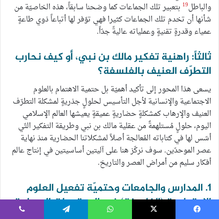
19
والباطل
بتعبير تلك الجماعات كما وضحنا سابقاً، هذه الخاصيّة من
شأنها أن تخدم تلك الجماعات كثيرا فهي توّفر لها أتباعاً ذوي طاعةٍ
عمياء وقدرةٍ تقنيةٍ وعملياته عاليةً جدّاً.
ثالثاً: راهنية تفكير مالك بن نبي، أو كيف نحارب
التطرّف العنيف بالفلسفة؟
يسعى هذا المحور إلى تأكيد أهميّة بل حتمية الاهتمام بالعلوم
الاجتماعية والإنسانية لأجل التأسيس لحلولٍ جذريةٍ لمشكلة التطرّف
العنيف والإرهاب كمشكلةٍ حضاريةٍ عميقةٍ يعيشها العالم الإسلامي
اليوم، حلولٍ مُستلهمةٌ من عقلية مالك بن نبي وطريقة التفكير التّي
أسّس لها في كتاباته المُعالجة أصلاً لمشكلاتنا الحضارية منذ نهاية
عصر الموحدّين. سوف نركّز هنا على آليتين أساسيتين في إنتاج عالم
أفكار سليم من أمراض العصر والتاريخ.
1. المدارس والجامعات وحتميّة تفعيل العلوم
الاجتماعية (الفلسفة) في المجتمعات المسلمة:
يسبوك
‫X
واتساب
تيلقرام
ڤايبر