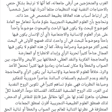
الغرب والمتخرّجين من أرقى جامعاته، كما أنّها لا ترتبط بشكلٍ حتميٍ
بالاحتياجات التقنية لهذه التنظيمات مثلما أشرنا، لهذا نميل شخصيا
إلى ارتباط أسباب هذه العلاقة بطبيعة التخصص في حدّ ذاته،
ونحاجج بأنّ العلوم الطبيعية-التجريبية علومٌ ماديةٌ تتعامل مع المادة
كموضوعٍ للبحث ولا يكون فيها الباحث والمبحوث موضوعاً واحداً
على غرار العلوم الإنسانية والاجتماعية (أي أنّ الإنسان يكون فيها
باحثاً وموضوعاً للبحث في آن واحد)، لذلك فمنهج الأولى في البحث
يُعتبر أكثر موضوعيةً وصرامةً ودقةً، كما أنّ هذه العلوم لا يكون فيها
المجال متاحاً كثيراً لحرية الرأي وإبداء الانطباع أو المعارضة
والمحاججة الفكرية والنقد العقلي، فحقائقها بين الأبيض والأسود، بين
الصواب والخطأ ولا مكان لمساحاتٍ رماديةٍ فيها كثيراً تحتملُ الأخذ
والردّ، خلافاً للعلوم الاجتماعية والإنسانية أين يكون الرأي والمحاججة
والنقد وعدم التسليم بالمسلمات السائدة عناصراً ضروريةً للتفكير
وصياغة النظريات فهي علومٌ تساهم كثيراً في تكوين الروح النقدية
لدى الفرد، تلك الروح الفلسفية المُشكّكة، المُتسائلة دوماً، الرافضة لكلِّ
معطياتٍ جاهزةٍ تُقدَم لها على أنّها حقائقٌ غيرُ قابلةٍ للنقاش أو الدحض،
لذلك فمنطق العلوم الطبيعية-التجريبية أقربُ لمنطق الجماعات
المتطرّفة في نظرتها الثنائية للعالم بين الصواب والخطأ أو ثنائية الحق