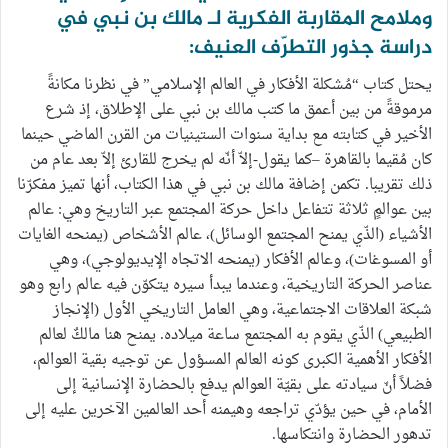
وملامح المقاربة الفكرية لـ مالك بن نبي في
دراسة جذور التطرّف العنيف:
يحتل كتاب “مُشكلة الأفكار في العالم الإسلامي” في نظرنا مكانةً
مرموقةً من بين أعمق ما كتب مالك بن نبي على الإطلاق، إذ شرع
الأخير في كتابته مع بداية سنوات الستينيات من القرن الماضي حينما
كان مُقيما بالقاهرة –كما يقول-إلاّ أنّه لم يخرج للقارئ إلاّ بعد عام من
ذلك تقريبا. تكمن إضافة مالك بن نبي في هذا الكتاب، أنها تميز مفكرّنا
بين عوالمٍ ثلاثة تتفاعل داخل حركة المجتمع عبر التاريخ وهي: عالم
الأشياء (الذّي يمنح المجتمع الوسائل)، عالم الأشخاص (يمنحه الغايات
أو المسوغات)، وعالم الأفكار (يمنحه الاتجاه الإيديولوجي)، وهي
عناصر الحركة التاريخية، وعندما يبدأ سيره يتكوّن فيه عالم رابع وهو
شبكة العلاقات الاجتماعية، وهي العامل التاريخي الأول (الإنجاز
الطبيعي) الذّي يقوم به المجتمع ساعة ميلاده. يمنح هنا مالكٌ لعالم
الأفكار الأهمية الكبرى كونه العالم المسؤول عن توجيه بقية العوالم،
فضلاً أنّ سيادته على بقيّة العوالم يدفع بالحضارة الإنسانية إلى
الأمام، في حين يؤدّي تراجعه وهيمنه أحد العالمين الآخرين عليه إلى
تدهور الحضارة وانتكاسها.