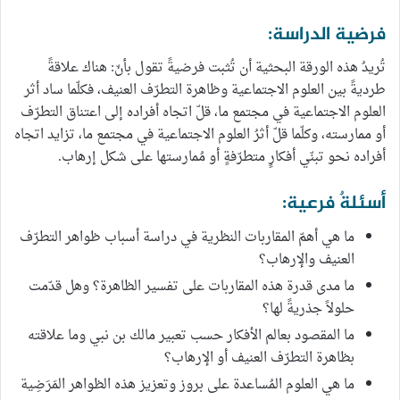
فرضية الدراسة:
تُريدُ هذه الورقة البحثية أن تُثبت فرضيةً تقول بأنّ: هناك علاقةً
طرديةً بين العلوم الاجتماعية وظاهرة التطرّف العنيف، فكلّما ساد أثر
العلوم الاجتماعية في مجتمع ما، قلّ اتجاه أفراده إلى اعتناق التطرّف
أو ممارسته، وكلّما قلّ أثرُ العلوم الاجتماعية في مجتمع ما، تزايد اتجاه
أفراده نحو تبنّي أفكارٍ متطرّفةٍ أو مُمارستها على شكل إرهاب.
أسئلةٌ فرعية:
ما هي أهمّ المقاربات النظرية في دراسة أسباب ظواهر التطرّف
العنيف والإرهاب؟
ما مدى قدرة هذه المقاربات على تفسير الظاهرة؟ وهل قدّمت
حلولاً جذريةً لها؟
ما المقصود بعالم الأفكار حسب تعبير مالك بن نبي وما علاقته
بظاهرة التطرّف العنيف أو الإرهاب؟
ما هي العلوم المُساعدة على بروز وتعزيز هذه الظواهر المَرَضِية