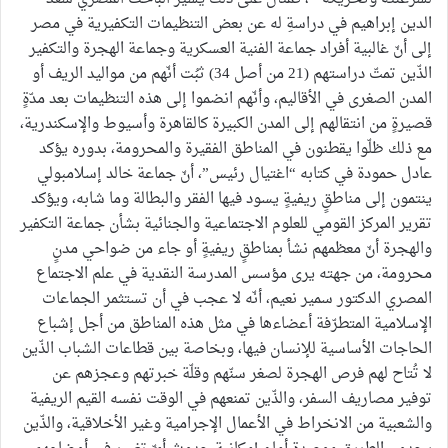
الدين إبراهيم في دراسةِ له عن بعض التنظيمات التكفيرية في مصر
إلى أنّ غالبية أفراد جماعة الفنية العسكرية وجماعة الهجرة والتكفير
الذّين تمتّ دراستهم (21 من أصل 34) ثبُت أنّهم من مواليد الريف أو
المدن الصغرى في الأقاليم، وأنّهم انضموا إلى هذه التنظيمات بعد مدّةٍ
قصيرةٍ من انتقالهم إلى المدن الكبيرة كالقاهرة وأسيوط والإسكندرية،
مع ذلك ظلّوا يقطنون في المناطق الفقيرة والمحرومة، بدوره يؤكد
عادل حمودة في كتابه “اغتيال رئيس”، أنّ جماعة خالد إسلامبولي
ينتمون إلى مناطقٍ ريفيةٍ يسود فيها الفقر والبطالة وما شابه، ويؤكد
تقرير المركز القومي للعلوم الاجتماعية والجنائية بشأن جماعة التكفير
والهجرة أنّ معظمهم نشأ بمناطقٍ ريفيةٍ أو جاء من ضواحي مدنٍ
محرومة، من جهته يرى مؤسس المدرسة النقدية في علم الاجتماع
المصري الدكتور سمير نعيم، أنّه لا عجب في أن تستثمر الجماعات
الإسلامية المتطرّفة أعضاءها في مثل هذه المناطق من أجل إشباع
الحاجات الأساسية للإنسان فيها، وبخاصة بين قطاعات الشباب الذّين
لا تُتاح لهم فرص الهجرة لصغر سنّهم وقلّة خبرتهم وعجزهم عن
توفير مصاريف السفر، والذّين تمنعهم في الوقت نفسه القيم الريفية
والشعبية من الانخراط في الأعمال الإجرامية وغير الأخلاقية، والذّين