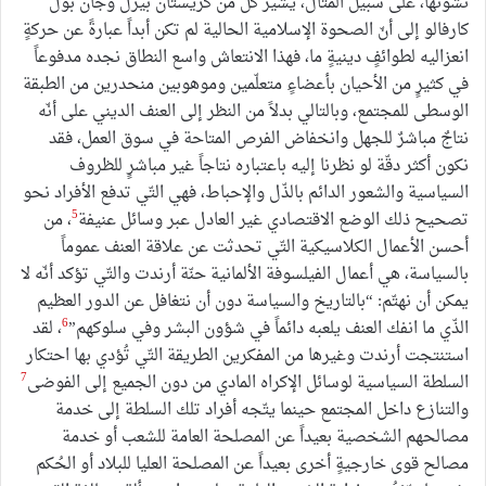
نشوئها، على سبيل المثال، يشير كلٌّ من كريستان بيزل وجان بول
كارفالو إلى أنّ الصحوة الإسلامية الحالية لم تكن أبداً عبارةً عن حركةٍ
انعزاليه لطوائفٍ دينيةٍ ما، فهذا الانتعاش واسع النطاق نجده مدفوعاً
في كثيرٍ من الأحيان بأعضاءٍ متعلّمين وموهوبين منحدرين من الطبقة
الوسطى للمجتمع، وبالتالي بدلاً من النظر إلى العنف الديني على أنّه
نتاجٌ مباشرٌ للجهل وانخفاض الفرص المتاحة في سوق العمل، فقد
نكون أكثر دقّة لو نظرنا إليه باعتباره نتاجاً غير مباشرٍ للظروف
السياسية والشعور الدائم بالذّل والإحباط، فهي التّي تدفع الأفراد نحو
5
تصحيح ذلك الوضع الاقتصادي غير العادل عبر وسائل عنيفة
، من
أحسن الأعمال الكلاسيكية التّي تحدثت عن علاقة العنف عموماً
بالسياسة، هي أعمال الفيلسوفة الألمانية حنّة أرندت والتّي تؤكد أنّه لا
يمكن أن نهتّم: “بالتاريخ والسياسة دون أن نتغافل عن الدور العظيم
6
الذّي ما انفك العنف يلعبه دائماً في شؤون البشر وفي سلوكهم”
، لقد
استنتجت أرندت وغيرها من المفكرين الطريقة التّي تُؤدي بها احتكار
7
السلطة السياسية لوسائل الإكراه المادي من دون الجميع إلى الفوضى
والتنازع داخل المجتمع حينما يتّجه أفراد تلك السلطة إلى خدمة
مصالحهم الشخصية بعيداً عن المصلحة العامة للشعب أو خدمة
مصالح قوى خارجيةٍ أخرى بعيداً عن المصلحة العليا للبلاد أو الحُكم