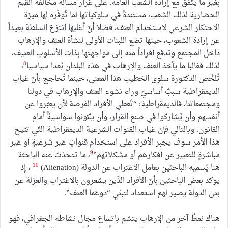
بغير ما يتّفقُ مع إرادة الشعب العامة، على غرار مسألة مخالفة القيم
الحضارية لذلك الشعب، مستندةً في سلوكياتها لما تُوفّره لها ميزة
الاحتكار الشرعي لاستخدام العنف، فضلا أنّ أغلبها انتزع السلطة بعيداً
عن إرادة الشعوب، حينها تضع اللبنات الأولى لنشأة العنف والإرهاب
داخل المجتمع وتدفع أفراداً منه إلى مواجهتها بذات الأسلوب العنيف،
8
لذلك فغالبا ما يأخذ العنف والإرهاب في هذه البلدان بُعدا سياسيا
،
تُلخِّص الدكتورة سلوى الخطيب هذا المعنى، حينما تُحاجج بأنّ غياب
الديمقراطية سببٌ أساسيٌ وراء نشوء العنف والإرهاب في دولنا
ومجتمعاتنا، فالديمقراطية: “تُعطي الأفراد الفرصة لأن يعبّروا عن
أنفسهم وأن يُشاركوا في صنع القرار، وأن يكونوا سواسيةً أمام
القانون، وبالتالي فإنّ غياب القنوات الشرعية الديمقراطية التّي تتيح
هذا الأمر سوف يجبر الأفراد على استخدام قنواتٍ غير شرعيةٍ أو غير
9
مباشرةٍ للتعبير عن أفكارهم أو مشكلاتهم”
، ما تتحدّث عنه الباحثة
·
10
هنا يُسميه الباحثين بعامل الاغتراب عن الدولة (Alienation)
، إذ
يؤكد بعض الباحثين بأنّ الأفراد الذّين يشعرون بالاغتراب والعزلة عن
بنى الدولة يصير لهم استعداد لتبنّي “دوغما العنف”.
هناك نمطٌ آخر من الإرهاب يتسّم باتساع مجال نشاطه الجغرافي، فهو