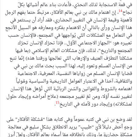
في قمة الاستجابة لذلك التحدّي، فأعادت بناء عالم أشيائها بكلّ
14
نجاح
، إنّ اهتمام مالك بن نبي بعالم الأفكار، مرتبطٌ حتما بفهم الرجل
لأهميّة وقيمة الإنسان في التغيير الحضاري، فقد أراد أن يستثمر في
هذا الإنسان ورأى بالتالي أنّ الاهتمام بفكره ومعارفه هو السبيل الأنجع
في التعامل مع المشكلات التّي يُواجهها في المجتمع، فالإنسان حسب
تعبيره هو: “الجهاز الاجتماعي الأوّل.. فإذا تحرّك الإنسان تحرّك
المجتمع والتاريخ”، لذلك، فإنّ مشكلات العالم الإسلامي (بما فيها
مشكلتا التطرّف العنيف والإرهاب التّي تعالجها ورقتنا هذه) إنّما تنبع
من الإنسان المسلم وتعود إليه، لهذا السبب بحث مالك بن نبي في
قضايا الإنسان المسلم من زواياها النفسية، المعرفية، الاجتماعية
والثقافية، آخذا في الاعتبار العوامل التاريخية والسياسية ومُولياً
اهتمامه بالشروط والقوانين والسُنن الربانّية التّي تُؤهل هذا الإنسان
لتغيير نفسه أوّلا، ومن ثمّ تغيير مجتمعه (علاج أمراضه وإيجاد حلول
15
لمشكلاته) وإيجاد دور لأمتّه في التاريخ
.
لقد وضع بن نبي في كتبه عموماً وفي كتابه هذا “مُشكلة الأفكار” على
وجهٍ أخصّ دليلاً لأيّ “طبيبٍ” يريد الانطلاق بشكلٍ سليمٍ في معالجة
مشكلةٍ حضاريةٍ ما، وذلك بانطلاقه ممّا أسماه بعالم الأفكار، ولعلّ أبرز