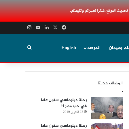
 تحديث الموقع. شكرا لصبركم وتفهمكم.
‫X
فيسبوك
لينكدإن
‫YouTube
انستقرام
بحث عن
لم وميدان
المرصد
English
المضاف حديثا
رحلة دبلوماسي ستون عاما
في حب مصر 11
22 أكتوبر 2019
رحلة دبلوماسي ستون عاما