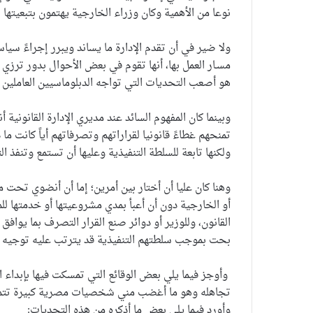
نوعا من الأهمية وكان وزراء الخارجية يهتمون بتبعيتها ل
ولا ضير في أن تقدم الإدارة ما يساند ويبرر إجراءً سي
مسـار العمل بها، أنها تقوم في بعض الأحوال بدور ترزي 
هو أصعب التحديات التي تواجه الدبلوماسيين العاملين با
وبينما كان المفهوم السائد عند مديري الإدارة القانونية 
تمنحهم غطاءً قانونيا لقراراتهم وتصرفاتهم أياً كانت م
ولكنها تابعة للسلطة التنفيذية وعليها أن تستمع وتنفذ ال
وهنا كان عليا أن أختار بين أمرين؛ إما أن أنضوي تحت
أو الخارجية دون أن أعبأ بمدي مشروعيتها أو خدمتها لل
القانون، وللوزير أو دوائر صنع القرار التصرف بما يوافق
بحت بموجب سلطتهم التنفيذية قد يترتب عليه توجيه الل
وأوجز فيما يلي بعض الوقائع التي تمسكت فيها بإبداء ا
تجاهله وهو ما أغضب مني شخصيات مصرية كبيرة تتمتع
وأورد فيما يلي بعض ما أذكره من هذه التحديات: