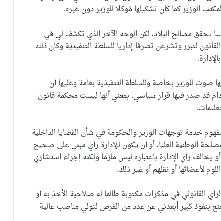
مكتب الوزير كما كان تشكيلها مُوكلا للوزير دون غيره.
اسيا يحقق مصالح البلاد، لكن الوجه الآخر الذي تكشف لي في
القانون لتبرر وتشرعن تصرفا إداريا للسلطة التنفيذية وكان ذلك
لإدارة.
أنها صوت للوزير بخاصة وللسلطة التنفيذية بعامة وعليها أن
ا دام قد صدر فيها قرار سياسي، بمعني أنها ليست محكمة قانون
تعليمات.
 مفهوم خدمة توجهات الوزير والحكومة في شأن القضايا الداخلية
مصلحة الوطنية العليا، أو أن يكون للإدارة رأي مبني على صحيح
 أو يخالف رأي الإدارة باعتباره ليس ملزما ولكنه إجراء استشاري
وم لأعضائها أو نقلهم أو غير ذلك.
لرأي القانوني في مذكرات مكتوبة طالما له صلاحية الأخذ به أو
 بنفوذ كبير أبعدني عن عدد من الفرص لتولي مناصب عالية