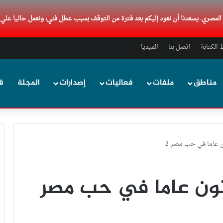
د المصري. يسعدنا أن نعود إليكم بعد فترة من التوقف بسبب عطل فني، ونعمل حاليا علي
الكتابة
اتصل بنا
الميديا
مناطق
ملفات
فعاليات
إصدارات
المجلة
ق
 عاما في حب مصر 2
ون عاما في حب مصر