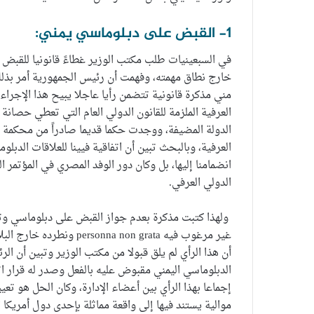
1- القبض على دبلوماسي يمني:
في السبعينيات طلب مكتب الوزير غطاءً قانونيا للقبض ع
خارج نطاق مهمته، وفهمت أن رئيس الجمهورية أمر بذلك 
مني مذكرة قانونية تتضمن رأيا عاجلا يبيح هذا الإجر
العرفية الملزمة للقانون الدولي العام التي تعطي حصانة 
الدولة المضيفة، ووجدت حكما قديما صادراً من محكمة م
العرفية، وبالبحث تبين أن اتفاقية فيينا للعلاقات الدبل
انضمامنا إليها، بل وكان دور الوفد المصري في المؤتمر ا
الدولي العرفي.
ولهذا كتبت مذكرة بعدم جواز القبض على دبلوماسي وتق
غير مرغوب فيه  non grata
أن هذا الرأي لم يلق قبولا من مكتب الوزير وتبين أن ال
الدبلوماسي اليمني مقبوض عليه بالفعل وصدر له قرار اته
إجماعا بهذا الرأي بين أعضاء الإدارة، وكان الحل هو ت
موالية يستند فيها إلى واقعة مماثلة بإحدى دول أمريكا ا