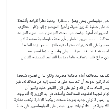
لى دبلوماسي يمني يعمل بالسفارة اليمنية نظراً لقيامه بأنشطة
على خلفية تقارير أمنية، وأحيل الموضوع إليا وكان المطلوب
اء لضرورات أمنية. وقمت على بحث الموضوع على ضوء القواعد
مطلقة للدبلوماسيين العاملين بأي بعثة دبلوماسية معتمدة لدي
صرية في الثلاثينيات تعترف فيه بالتزام مصر بهذه القاعدة
وماسية قد قننت هذا العرف الدولي وأصبح ملزما لمصر بعد
لذي صاغ تلك الاتفاقية هاما ومؤيدا للقواعد المستقرة للقانون
ديمه للمحاكمة أمام محكمة مصرية، ولكن لنا أن نعتبره شخصا
personna ونطرده خارج البلاد تاركين لدولته أن تحاسبه على ما نسب إليه من مخالفاته، غير
رئيس السادات كان قد وافق على قرار القبض عليه وتبين أن
ام تمهيدا لتقديمه للمحاكمة. وأسقط في يد الوزير إلا أنه وجد
عيين زميل قانوني جديد بدرجة مستشار وكيلا للإدارة ليكتب مذكرة
للاتينية في الثلاثينيات تبرر القبض على الدبلوماسيين في حالة