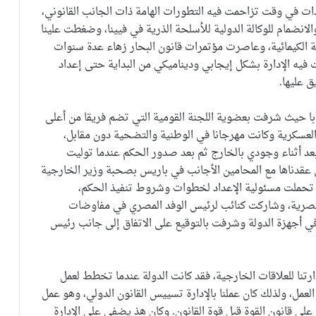
دات في وقت تزاحمت فيه التطورات الهامة ذات الجانب القانوني،
لانضمام للوكالة الدولية للأسلحة الذرية في فيينا، وضغطت علينا
حة الكيمائية، وعاصرت مؤتمرات قانون البحار زهاء عدة سنوات
ت فيه الإدارة بشكل إيجابي وديناميكي من البداية حتى إعداد
 عليها.
با حيث شرفت بعضوية اللجنة القومية التي تضم فريقا من أعلى
والعسكرية وكانت مهرجانا في الوطنية والتضحية دون مقابل،
 بعد أثناء وجودي بالخارج ثم بعد صدور الحكم عندما توليت
تي عقدناها مع المحامين الأجانب في باريس بصحبة وزير الخارجية
 تحملت مسئولية الإعداد لخطوات وشروط تنفيذ الحكم،
المصرية، وشاركت كنائب لرئيس الوفد المصري في مفاوضات
 في أجهزة الدولة وشرفت بالتوقيع على الاتفاق إلى جانب رئيس
رتنا للعلاقات الخارجية، فقد كانت الدولة عندما تخطط لعمل
ل، ولذلك كان عملنا بالإدارة تسييس القانون الدولي، وهو عمل
 على قانون القوة قبل قوة القانون. وكان هذ يضفي على الإدارة