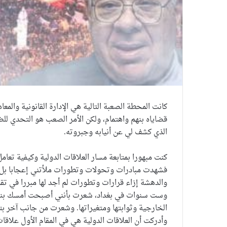
كانت المحطة الصعبة التالية هي الإدارة القانونية والم
قضاياه بنهم واهتمام، ولكن الأمر الصعب هو التحدي لل
الذي كشف لي عن أنيابه وجبروته.
كنت مبهورا بمتابعة مسار العلاقات الدولية وكيفية تعا
فشهدت مبادرات وتحولات وتطورات ملأتني إعجابا بل 
والدهشة إزاء قرارات وتطورات لم أجد لها مبررا في تقد
وست سنوات في بغداد، شعرت بأنني أصبحت أمسك بنواصي
الخارجية وثوابتها ومتغيراتها. وشعرت من جانب آخر بت
وأدركت أن العلاقات الدولية هي في المقام الأول علاقات