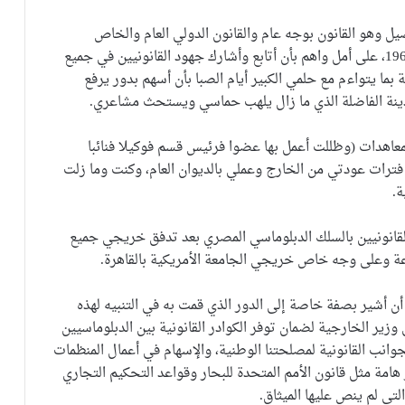
 وهو القانون بوجه عام والقانون الدولي العام والخاص
والمنظمات الدولية، وعند عودتي من بغداد في خريف 1967، على أمل واهم بأن أتابع وأشارك جهود القانونيين في جميع
ة بما يتواءم مع حلمي الكبير أيام الصبا بأن أسهم بدور يرفع
دينة الفاضلة الذي ما زال يلهب حماسي ويستحث مشاعري.
لمعاهدات (وظللت أعمل بها عضوا فرئيس قسم فوكيلا فنائبا
ن 1967 إلى 1990 فمديرا عاما 1986-1990) في فترات عودتي من الخارج وعملي بالديوان العام، وكنت وما زلت
ة.
قانونيين بالسلك الدبلوماسي المصري بعد تدفق خريجي جميع
اعة وعلى وجه خاص خريجي الجامعة الأمريكية بالقاهرة.
أن أشير بصفة خاصة إلى الدور الذي قمت به في التنبيه لهذه
 وزير الخارجية لضمان توفر الكوادر القانونية بين الدبلوماسيين
انب القانونية لمصلحتنا الوطنية، والإسهام في أعمال المنظمات
امة مثل قانون الأمم المتحدة للبحار وقواعد التحكيم التجاري
تي لم ينص عليها الميثاق.