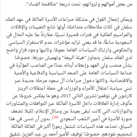
من بعض أموالهم وثرواتهم، تحت ذريعة “مكافحة الفساد”.
ويمكن إجمال القول في مشكلة صراعات الأسرة المالكة في عهد الملك
سلمان في ثلاث ملاحظات متداخلة؛ أولها تتابع التعيينات والإقالات
والمراسيم الملكية في فترات قصيرة نسبيًّا، مقارنةً بما عليه الحال في
السعودية سابقًا، ما قد يعني تزايد مؤشرات عدم الاستقرار السياسي
والحكومي وارتباك السياسات العامة عمومًا. وثانيها وجود قرارٍ واضح
لدى الملك سلمان بتجاوز “هيئة البيعة” وتهميش دورها، خصوصًا
بشأن منصب ولي العهد وإعطاء أبنائه عددًا من المناصب المؤثّرة في
صناعة السياسات العامة على الصعد السياسية والدفاعية والأمنية
والاقتصادية. وثالثها دخول صراعات آل سعود مرحلة جديدة عبر
تبني سياسة اعتقال الأمراء والوزراء، في حملة اعتقالات الريتز
كارلتون في نوفمبر/تشرين الثاني 2017، وهو ما يعكس خروجًا عن
مألوف إدارة العلاقات داخل الأسرة المالكة عبر التوافقات والمشاورات
والتوازنات، التي كانت تبقى بعيدة عن وسائل الإعلام، لكيلا تضعف
[26]
صورة الأسرة في أعين الشعب السعودي
. بدون أن ننسى في هذا
السياق، تصاعد هذه السياسات لتشمل رموزًا أكبر في العائلة المالكة
لتحجيم نفوذهم، خصوصًا توقيف الأمير أحمد بن عبد العزيز، شقيق