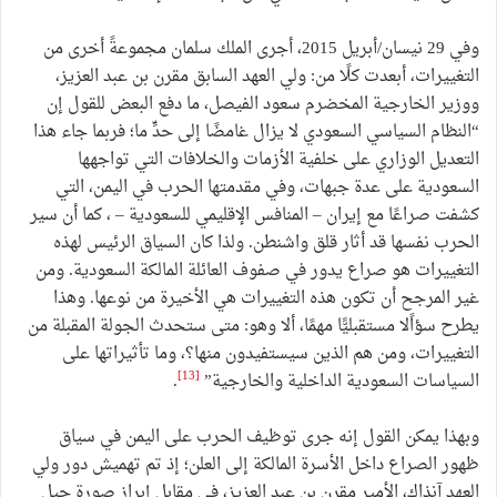
وفي 29 نيسان/أبريل 2015، أجرى الملك سلمان مجموعةً أخرى من
التغييرات، أبعدت كلًا من: ولي العهد السابق مقرن بن عبد العزيز،
ووزير الخارجية المخضرم سعود الفيصل، ما دفع البعض للقول إن
“النظام السياسي السعودي لا يزال غامضًا إلى حدٍّ ما؛ فربما جاء هذا
التعديل الوزاري على خلفية الأزمات والخلافات التي تواجهها
السعودية على عدة جبهات، وفي مقدمتها الحرب في اليمن، التي
كشفت صراعًا مع إيران – المنافس الإقليمي للسعودية – ، كما أن سير
الحرب نفسها قد أثار قلق واشنطن. ولذا كان السياق الرئيس لهذه
التغييرات هو صراع يدور في صفوف العائلة المالكة السعودية. ومن
غير المرجح أن تكون هذه التغييرات هي الأخيرة من نوعها. وهذا
يطرح سؤاًلا مستقبليًّا مهمًا، ألا وهو: متى ستحدث الجولة المقبلة من
التغييرات، ومن هم الذين سيستفيدون منها؟، وما تأثيراتها على
[13]
السياسات السعودية الداخلية والخارجية”
.
وبهذا يمكن القول إنه جرى توظيف الحرب على اليمن في سياق
ظهور الصراع داخل الأسرة المالكة إلى العلن؛ إذ تم تهميش دور ولي
العهد آنذاك، الأمير مقرن بن عبد العزيز، في مقابل إبراز صورة جيل