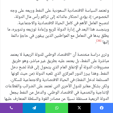
وتعتمد السياسة الاقتصادية السعودية على النفط وريعه على وجه
الخصوص؛ إذ يؤدي احتكار عائداته إلى تراكم رأس مال الدولة،
لتصبح العامل الأهم في كامل الحياة الاقتصادية والاجتماعية.
ويتجسد هذا البعد في إدارة الدولة للريع وإعادة توزيعه وتدويره، ما
يطلق يدها في التعامل مع المواطنين الذين يبقون في حاجةٍ دائمة
[36]
إليها
.
وترى دراسة مختصة أن “الاقتصاد الوطني للدولة الريعية لا يعتمد
مباشرة على النفط، بل يعتمد عليه بطريق غير مباشر، وهو طريق
مصروفات الدولة أو الإنفاق العام الذي يتحول إلى قناة لضخ دخل
النفط. وهذا يبرز الدور المركزي الذي تلعبه الدولة (من حيث كونها
المستلمة لدخل النفط) في الحياة الاقتصادية والاجتماعية للسكان،
ولكن بشكل مغاير للدول الأخرى التي تعتمد على الضرائب والقطاعات
الإنتاجية والخدمية في الاقتصاد الوطني. والدخل من النفط يجعل
الدولة الريعية مستقلة نسبيًّا عن مصادر القوة والسلطة المتعارف عليها
في الدول الأخرى، ولذلك فإنها تتمتع بمرونة في العمل وحرية في
المناورة تفوق إلى حد كبير الأحوال الاعتيادية التي تحصل فيها
يسبوك
‫X
واتساب
تيلقرام
ڤايبر