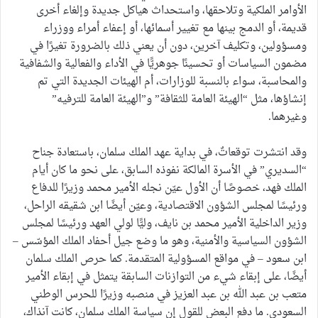
الأوامر الملكية وتلاحقها، واستحداث هياكل جديدة وإلغاء أخرى
قديمة، أو الدمج بينها مع تغيير أسمائها، أو إعفاء أمراء ووزراء
ومسؤولين، وتكليف آخرين، دون أن يعني ذلك بالضرورة تغيرًا في
مضمون السياسات أو تحسينًا جوهريًّا في الأداء والفعالية والشفافية
والمحاسبة، سواء بالنسبة للوزارات، أم الهيئات الجديدة التي تم
إنشاؤها، مثل “الهيئة العامة للثقافة” و”الهيئة العامة للترفيه”
وغيرهما.
وقد انتشرت توقعاتٌ، في بداية عهد الملك سلمان، باستعادة جناح
“السديري” في الأسرة المالكة نفوذه السابق، على نحو ما كان أيام
الملك فهد، خصوصًا أن الأول عيّن نجله الأمير محمد وزيرًا للدفاع
ورئيسًا لمجلس الشؤون الاقتصادية، وعيّن أيضًا ابن شقيقه الراحل،
وزير الداخلية الأمير محمد بن نايف، وليًّا لولي العهد ورئيسًا لمجلس
الشؤون السياسية والأمنية، وهو ما وضع جيل أحفاد الملك المؤسّس –
ابن سعود – في مواقع المسؤولية المتقدمة. كما حرص الملك سلمان
أيضًا، على إبقاء شيء من التوازنات السابقة يتمثل في إبقاء الأمير
متعب بن عبد الله بن عبد العزيز في منصبه وزيرًا للحرس الوطني
السعودي. ما دفع البعض للقول إن سياسة الملك سلمان، كانت آنذاك،