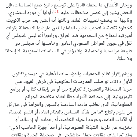
ورجال الأعمال، ما يجعله قادرًا على توسيع دائرة صنع السياسات، فإن
[31]
البعض يشير إلى خمس ملاحظات عليه
؛ أولها أن دوره استشاري.
وثانيها أنه يخضع لتعيينات الملك. وثالثها أنه أنشئ بعد حرب الكويت،
كخطوةٍ تكتيكية لتجنب غضب العلماء الذين عارضوا الاستعانة بقوات
أميركية للدفاع عن السعودية ضد العراق. ورابعها أنه ليس للمجلس أي
ثقل في عيون المواطن السعودي العادي. وخامسها أنه مجلس ذو
طبيعة مراسمية وتجميلية، ولا يؤثر في السياسات السعودية، لا إيجابًا
ولا سلبًا.
ورغم إقرار نظام الجمعيات والمؤسسات الأهلية في ديسمبر/كانون
الأول 2015، تواصلت الممارسات الحكومية في فرض القيود على
حرية الصحافة والتعبير؛ إذ تتراوح بين أوامر بإيقاف كتّاب أو برامج
تليفزيونية، إلى محاكمة الأفراد وفقًا لنظام مكافحة الجرائم
المعلوماتية، الذي تعاقب مادته السادسة بالسجن والغرامة في حق كل
من يقوم بإنتاج “ما من شأنه المساس بالنظام العام، أو القيم الدينية،
أو الآداب العامة، وحرمة الحياة الخاصة، أو إعداده، أو إرساله، أو
تخزينه عن طريق الشبكة المعلوماتية، أو أحد أجهزة الحاسب الآلي”.
وقد تم إيقاف مقالات جمال خاشقجي في صحيفة الحياة ومقالات