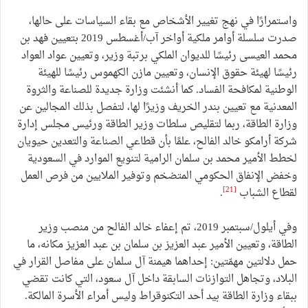
واستمرارًا في نهج تغيير الأشخاص مع بقاء السياسات على حالها،
صدرت سلسلة أوامر ملكية أواخر آب/أغسطس 2019 بتعيين فهد بن
محمد العيسى رئيسًا للديوان الملكي برتبة وزير، وتعيين عواد العواد
رئيسًا لهيئة حقوق الإنسان، وتعيين مازن الكهموس رئيسًا للهيئة
الوطنية لمكافحة الفساد. كما أنشئت وزارة جديدة للصناعة والثروة
المعدنية مع تعيين بندر الخريف وزيرًا لها، لتفصل بذلك المجالين عن
وزارة الطاقة، ربما لتقليص سلطات وزير الطاقة ورئيس مجلس إدارة
شركة أرامكو خالد الفالح، علمًا بأن قطاعي الصناعة والتعدين حيويان
لخطط الأمير محمد بن سلمان الرامية لتنويع الموارد في السعودية
وخفض الإنفاق الحكومي المتضخم وتوفير الملايين من فرص العمل
[21]
لقطاع الشباب
.
وفي أيلول/سبتمبر 2019، تم إعفاء خالد الفالح من منصب وزير
الطاقة، وتعيين الأمير عبد العزيز بن سلمان بن عبد العزيز مكانه، ما
حمل دلالتين مهمّتين: إحداهما هيمنة آل سلمان على مفاصل القرار في
البلاد، وتجاهل التوازنات السابقة داخل آل سعود، التي كانت تقضي
ببقاء وزارة الطاقة بيد أحد التكنوقراط وليس أمراء الأسرة المالكة.