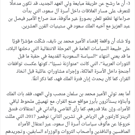
3- أن ما رشح عن طريقة مبايعة ولي العهد الجديد، قد تكون مدخلًا
للتعرف على مسار العلاقات داخل أسرة آل سعود، التي بدأت
صراعاتها تطفو للعلن بصورةٍ غير مألوفة، منذ صراع الأمير فيصل بن
عبد العزيز مع أخيه الملك سعود في ستينيات القرن العشرين.
ولا شك أن واقعة إقصاء الأمير محمد بن نايف، شكّلت مؤشرًا قويًا
على طبيعة السياسات العامة في المرحلة الانتقالية التي دخلتها البلاد،
ما قد يعني انتهاء “السياسة السعودية القديمة في حقبة ما قبل
الثورات العربية”، التي كانت “متوازنة نسبيًا”، كونها عكست توافقات
أجنحةٍ داخل الأسرة المالكة، وإجراء مشاوراتٍ عائلية قبل اتخاذ
القرار، كما كان يحدث إبان فترة الملك فهد، كما ذكر آنفًا.
أما بعد تولي الأمير محمد بن سلمان منصب ولي العهد، فقد بات الملك
وأبناؤه يستأثرون بأبرز مواقع صنع القرار، مع تهميشٍ ملحوظ لباقي
الأمراء، وإن علا قدرهم، كما رأى القاصي والداني في اعتقالات فندق
الريتز كارلتون في الرياض في تشرين الثاني/ نوفمبر 2017، التي مثّلت
خروجًا عن مألوف سياسات أسرة آل سعود، عبر اعتقال الأمراء
المنافسين والنافذين وأصحاب الثروات والوزراء السابقين، وتجريدهم