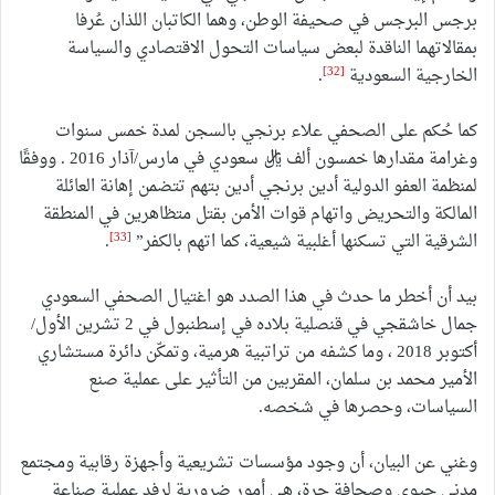
برجس البرجس في صحيفة الوطن، وهما الكاتبان اللذان عُرفا
بمقالاتهما الناقدة لبعض سياسات التحول الاقتصادي والسياسة
[32]
الخارجية السعودية
.
كما حُكم على الصحفي علاء برنجي بالسجن لمدة خمس سنوات
وغرامة مقدارها خمسون ألف ريال سعودي في مارس/آذار 2016 . ووفقًا
لمنظمة العفو الدولية أدين برنجي أدين بتهم تتضمن إهانة العائلة
المالكة والتحريض واتهام قوات الأمن بقتل متظاهرين في المنطقة
[33]
الشرقية التي تسكنها أغلبية شيعية، كما اتهم بالكفر”
.
بيد أن أخطر ما حدث في هذا الصدد هو اغتيال الصحفي السعودي
جمال خاشقجي في قنصلية بلاده في إسطنبول في 2 تشرين الأول/
أكتوبر 2018 ، وما كشفه من تراتبية هرمية، وتمكّن دائرة مستشاري
الأمير محمد بن سلمان، المقربين من التأثير على عملية صنع
السياسات، وحصرها في شخصه.
وغني عن البيان، أن وجود مؤسسات تشريعية وأجهزة رقابية ومجتمع
مدني حيوي وصحافة حرة، هي أمور ضرورية لرفد عملية صناعة