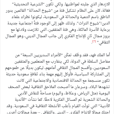
الازدهار الذي جلبته لمواطنيها. ولكي تكون “الشرعية التحديثية”
فعّالة، كان على النظام تشكيل فئة من “شيوخ الحداثة” القائمين بدور
الناطق باسم التنمية والحداثة في السعودية، ليكونوا نظراء علماء
الدين/”شيوخ التراث”. ولذلك ظهر إلى الوجود فئةٌ اجتماعية جديدة
برعاية الأسرة المالكة، وهي فئة المثقفين، التي تلازمت ولادتها مع
بروز مجال ثانٍ للإنتاج الفكري إلى جانب المجال الديني، وهو المجال
[7]
الثقافي”
.
أما الملك فهد، فقد وظّف تمكّن “الأمراء السديريين السبعة” من
مفاصل السلطة في الدولة، لكي يتقارب مع المتعلمين والمثقفين
السعوديين، وأفسح المجال الثقافي أمامهم، ليكون بديلًا عن طموحهم
إلى المشاركة السياسية، فأوكل إليهم مهمة بناء ثقافةٍ سعودية حديثة
تكون منسجمة مع الحداثة الاقتصادية والاجتماعية التي كانت
تشهدها البلاد. وسرعان ما أصبحت الملاحق الثقافية لبعض الصحف
اليومية (مثل الرياض، وعكاظ، واليوم) مساحةً للنقاش الأدبي
والحداثة الشعرية ثم المسائل الفكرية لاحقًا. كما نشأت “الأندية
الأدبية” التي تولّت القيام بأغلب الأنشطة الثقافية في السعودية. وقد
احتكّ مجالا الإنتاج الفكري – الديني والثقافي – بعدة مجالاتٍ أخرى،