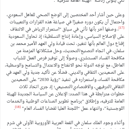
لكي يتولى رئاسة “الهيئة العامة للترفيه”.
وعلى حين أشار أحد المختصين إلى الوضع الصحي للعاهل السعودي،
واحتمال أن يكون دوره صغيرًا في صياغة هذه القرارات والتعيينات
[17]
، وصفها آخر بأنها تأتي في سياق “استمرار الرياض في الالتفاف
على الإصلاح السياسي، وإعادة إنتاج التسلطية؛ إذ تحاول السعودية
إقناع دول العالم بأنها تتغير، تحت قيادة ولي العهد الأمير محمد بن
سلمان، في اتجاه التصنيع/التحديث، وحل مشكلاتها المزمنة من
مكافحة الفساد المستشري، وصولًا إلى توفير فرص العمل للشباب
العاطل، مع توجّه الدولة نحو الانفتاح والاعتدال والتسامح والوسطية،
على الصعيدين، الثقافي والديني. فضلًا عن تأكيد جدية ولي العهد في
مكافحة الفساد، واستمراره في تنفيذ “رؤية 2030” على الصعيدين
الثقافي/الترفيهي، والاقتصادي/التصنيعي؛ إذ جرى اتخاذ ثلاث
خطوات مترابطة في هذا الصدد: الإعلان عن السياسة الجديدة للهيئة
العامة للترفيه، وإطلاق “برنامج تطوير الصناعات الوطنية والخدمات
[18]
اللوجستية”، وانتهاء عمل “اللجنة العليا لقضايا الفساد العام”
.
وأثناء وجود الملك سلمان في القمة العربية الأوروبية الأولى في شرم