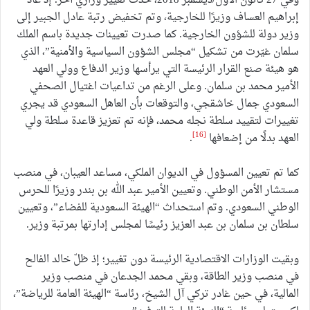
وفي 27 كانون الأول/ديسمبر 2018، حدث تغيير وزاري آخر؛ إذ عاد
إبراهيم العساف وزيرًا للخارجية، وتم تخفيض رتبة عادل الجبير إلى
وزير دولة للشؤون الخارجية. كما صدرت تعيينات جديدة باسم الملك
سلمان غيّرت من تشكيل “مجلس الشؤون السياسية والأمنية”، الذي
هو هيئة صنع القرار الرئيسة التي يرأسها وزير الدفاع وولي العهد
الأمير محمد بن سلمان. وعلى الرغم من تداعيات اغتيال الصحفي
السعودي جمال خاشقجي، والتوقعات بأن العاهل السعودي قد يجري
تغييرات لتقييد سلطة نجله محمد، فإنه تم تعزيز قاعدة سلطة ولي
[16]
العهد بدلًا من إضعافها
.
كما تم تعيين المسؤول في الديوان الملكي، مساعد العيبان، في منصب
مستشار الأمن الوطني. وتعيين الأمير عبد الله بن بندر وزيرًا للحرس
الوطني السعودي. وتم استحداث “الهيئة السعودية للفضاء”، وتعيين
سلطان بن سلمان بن عبد العزيز رئيسًا لمجلس إدارتها بمرتبة وزير.
وبقيت الوزارات الاقتصادية الرئيسة دون تغيير؛ إذ ظلّ خالد الفالح
في منصب وزير الطاقة، وبقي محمد الجدعان في منصب وزير
المالية، في حين غادر تركي آل الشيخ، رئاسة “الهيئة العامة للرياضة”،