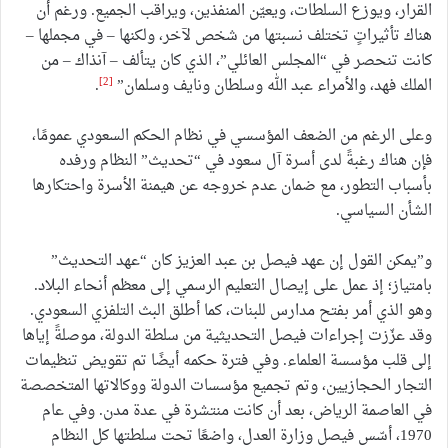
القرار، ويوزع السلطات، ويعيّن المنفذين، ويراقب الجميع. ورغم أن
هناك تأثيراتٍ تختلف نسبتها من شخص لآخر، ولكنها – في مجملها –
كانت تنحصر في “المجلس العائلي”، الذي كان يتألف – آنذاك – من
[2]
الملك فهد، والأمراء عبد الله وسلطان ونايف وسلمان”
.
وعلى الرغم من الضعف المؤسسي في نظام الحكم السعودي عمومًا،
فإن هناك رغبةً لدى أسرة آل سعود في “تحديث” النظام ورفده
بأسباب التطور، مع ضمان عدم خروجه عن هيمنة الأسرة واحتكارها
الشأن السياسي.
و”يمكن القول إن عهد فيصل بن عبد العزيز كان “عهد التحديث”
بامتياز؛ إذ عمل على إيصال التعليم الرسمي إلى معظم أنحاء البلاد.
وهو الذي أمر بفتح مدارس للبنات، كما أطلق البث التلفزي السعودي.
وقد عزّزت إجراءات فيصل التحديثية من سلطة الدولة، موصلةً إياها
إلى قلب مؤسسة العلماء. وفي فترة حكمه أيضًا تم تقويض تنظيمات
التجار الحجازيين، وتم تجميع مؤسسات الدولة ووكالاتها المتخصصة
في العاصمة الرياض، بعد أن كانت منتشرة في عدة مدن. وفي عام
1970، أسّس فيصل وزارة العدل، واضعًا تحت سلطتها كل النظام