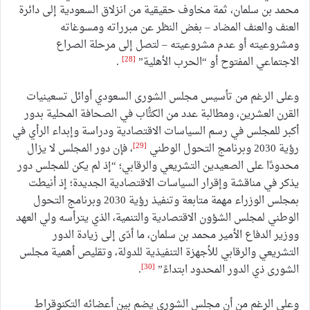
محمد بن سلمان، ثمة مخاوف حقيقية من انزلاق السعودية إلى دائرة
العنف والعنف المضاد – بغض النظر عن مبرراته ومسوغاته
ومشروعيته أو عدم مشروعيته – لتصل إلى مرحلة الصراع
[28]
الاجتماعي المفتوح أو “الحرب الأهلية”
.
وعلى الرغم من تأسيس مجلس الشورى السعودي أوائل تسعينيات
القرن العشرين، ومطالبة عدد من الكتُّاب في الصحافة المحلية بدور
أكبر للمجلس في رسم السياسات الاقتصادية ودراسة وإبداء الرأي في
[29]
رؤية 2030 وبرنامج التحول الوطني
، فإن دور المجلس لا يزال
محدودًا على الصعيدين التشريعي والرقابي؛ “إذ لم يكن للمجلس دور
يذكر في مناقشة وإقرار السياسات الاقتصادية الجديدة؛ إذ أنيطت
بمجلس الوزراء مهمة متابعة وتنفيذ رؤية 2030 وبرنامج التحول
الوطني لمجلس الشؤون الاقتصادية والتنمية، الذي يترأسه ولي العهد
ووزير الدفاع الأمير محمد بن سلمان، ما أدّى إلى زيادة الدور
التشريعي والرقابي للأجهزة التنفيذية للدولة، وتقليص أهمية مجلس
[30]
الشورى ذي الدور المحدود ابتداءً”
.
وعلى الرغم من أن مجلس الشورى يضم بين أعضائه التكنوقراط