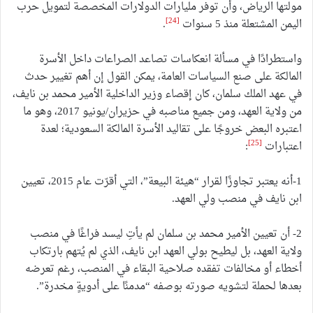
مولتها الرياض، وأن توفر مليارات الدولارات المخصصة لتمويل حرب
[24]
اليمن المشتعلة منذ 5 سنوات
.
واستطرادًا في مسألة انعكاسات تصاعد الصراعات داخل الأسرة
المالكة على صنع السياسات العامة، يمكن القول إن أهم تغيير حدث
في عهد الملك سلمان، كان إقصاء وزير الداخلية الأمير محمد بن نايف،
من ولاية العهد، ومن جميع مناصبه في حزيران/يونيو 2017، وهو ما
اعتبره البعض خروجًا على تقاليد الأسرة المالكة السعودية؛ لعدة
[25]
اعتبارات
:
1-أنه يعتبر تجاوزًا لقرار “هيئة البيعة”، التي أقرّت عام 2015، تعيين
ابن نايف في منصب ولي العهد.
2- أن تعيين الأمير محمد بن سلمان لم يأتِ ليسد فراغًا في منصب
ولاية العهد، بل ليطيح بولي العهد ابن نايف، الذي لم يُتهم بارتكاب
أخطاء أو مخالفات تفقده صلاحية البقاء في المنصب، رغم تعرضه
بعدها لحملة لتشويه صورته بوصفه “مدمنًا على أدويةٍ مخدرة”.