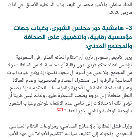
الملك سلمان، والأمير محمد بن نايف، وزير الداخلية الأسبق، في آذار/
مارس 2020.
3- هامشية دور مجلس الشورى، وغياب جهات
مؤسسية رقابية، والتضييق على الصحافة
والمجتمع المدني:
يرى أكاديمي سعودي بارز، أن “نظام الحكم الملكي في السعودية
يؤسّس لنظام حكم فردي، دون رقابة أو محاسبة، لا من السلطات، ولا
من المجتمع، ولا حتى من أسرة آل سعود نفسها؛ إذ يؤدي غياب آليات
المحاسبة والرقابة إلى استشراء الفساد والمحسوبية وعدم المبالاة
وهدر المصلحة العامة في الأجهزة والمؤسسات الحكومية؛ إذ يصبح
الخلل متغلغلًا إلى درجة يصعب السيطرة عليها. ولذلك ليس غريبًا أن
تؤدي تلك الاختلالات إلى تنامي عدم الانتماء للوطن وغياب الشعور
[27]
بالوحدة الوطنية وتنامي بذور العنف”
.
وإزاء فشل المطالبة بالإصلاح السياسي، ومراوغات النظام السياسي
السعودي، ولجوئه إلى تكثيف سياسة “تكميم الأفواه” في عهد الأمير