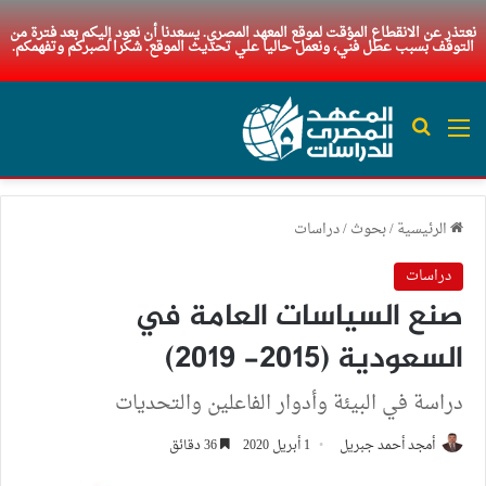
نعتذر عن الانقطاع المؤقت لموقع المعهد المصري. يسعدنا أن نعود إليكم بعد فترة من
التوقف بسبب عطل فني، ونعمل حاليا علي تحديث الموقع. شكرا لصبركم وتفهمكم.
القائمة
بحث عن
الرئيسية
/
بحوث
/
دراسات
دراسات
صنع السياسات العامة في
السعودية (2015- 2019)
دراسة في البيئة وأدوار الفاعلين والتحديات
أمجد أحمد جبريل
1 أبريل 2020
36 دقائق