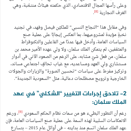
وعلى رأسها المجال الاقتصادي، الذي حكمته هيئاتٌ منتخَبة، وهي
[8]
الغرف التجارية
.
وفي مقابل هذا “النجاح النسبي” للملكيْن فيصل وفهد، في تجنيد
نخبةٍ مؤيدة لمشروعيهما، بما انعكس إيجابًا على عملية صنع
السياسات العامة، وأدخل فيها عددًا من الفاعلين والتكنوقراط
والمثقفين، لم يتمكن الملك سلمان، ولا ولي عهده الأمير محمد بن
سلمان، من فعل شئٍ مشابه، على الرغم من الصعود الآني في أدوار
مستشاري ولي العهد ومساعديه، مع غياب تحالفٍ اجتماعي مساند،
وتركيز مفرط على سياسات “تحسين الصورة” والزيارات والجولات
الخارجية وترويج مصطلحات دعائية، مثل “السعودية الجديدة”.
2- تلاحق إجراءات التغيير “الشكلي” في عهد
الملك سلمان:
[9]
رغم أن التطور البطيء هو من سمات نظام الحكم السعودي
، ورغم
الانعكاسات السلبية لهذه السمة على عملية صنع السياسات العامة، فإن
عهد الملك سلمان اتسم منذ بدايته – في أوائل عام 2015 – بتسارع