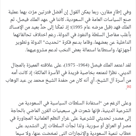
وفي إطارٍ مقارن، ربما يمكن القول إن أفضل فترتين مرّت بهما عملية
صنع السياسات العامة في السعودية، كانتا في عهد الملك فيصل، ثم
الملك فهد (قبل مرضه عام 1995)؛ إذ تمكّنا إلى حدٍّ بعيد من الإمساك
بأغلب مفاصل السلطة والنفوذ في الدولة، رغم اختلاف تحالفاتهما
الداخلية عن بعضهما، وقاما بدعم فكرة “تحديث” الدولة وتطوير
أجهزتها، واستطاعا استمالة بعض النخب لدعم مشروعيهما.
لقد اعتمد الملك فيصل (1964- 1975)، على علاقته المميزة بالمجال
الديني، نظرًا لتمتعه بخاصية فريدة في الأسرة المالكة؛ إذ كانت أمه
من أسرة آل الشيخ، أي أنه كان من حفدة الشيخ محمد بن عبد الوهاب
[6]
.
وعلى الرغم من “استفادة السلطات السياسية في السعودية من
الشرعية الدينية، فإنها شعرت في سبعينيات القرن الماضي بالحاجة
إلى مصدر تحديثي للشرعية على غرار النظم العلمانية المجاورة في
مصر أو العراق أو سورية. ولذا لجأت السلطات إلى التشديد على
خطاب تنمية السعودية والإنجازات التي تمخضت عنها، ولا سيما