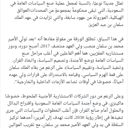
تمثّل جديدًا نوعيًا، بالنسبة لمجمل عملية صنع السياسات العامة في
السعودية، التي تبقى محكومةً بمجموعةٍ من المحددات/العوائق
الهيكلية، الموروثة من عهود سابقة، والتي تزايدت في عهد الملك
سلمان بن عبد العزيز.
في هذا السياق، تنطلق الورقة من مقولةٍ مفادها أنه “بعد تولّي الأمير
محمد بن سلمان منصب ولي العهد منتصف 2017، أصبح دوره، ودور
مستشاريه المقرّبين، هما أهم الفاعلين في أغلب مراحل صنع
السياسات العامة (وضع الأجندة، وتصميم السياسة، واتخاذ القرار،
وتنفيذ السياسة، وتقييم السياسة)، على الرغم من بقاء الملك سلمان
على قمة الهرم السياسي، وقيامه بالاستدراك على قرارات ولي عهده
أحيانًا، خصوصًا في أوقات تصاعد الأزمات الداخلية والخارجية”.
وعلى الرغم من دور الشركات الاستشارية الأجنبية الملحوظ، خصوصًا
ماكينزي، في وضع أجندة السياسات العامة السعودية واقتراح البدائل
والحلول أمام صانع القرار، فإن أغلب الخطوات والسياسات التي جرى
تنفيذها في إطار رؤية 2030، كانت تهدف إلى أمرين؛ أحدهما تركيز
السلطة في يد ولي العهد الأمير محمد بن سلمان، مع تقريب الموالين