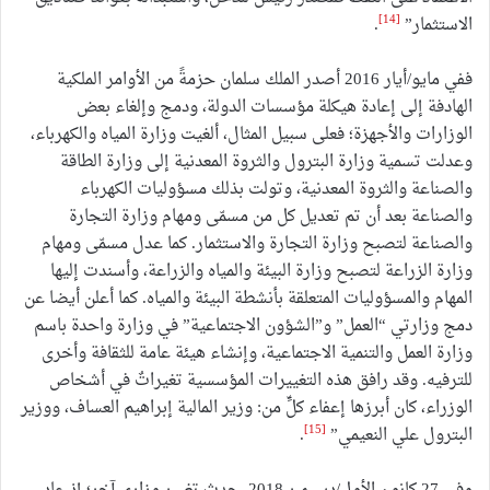
[14]
الاستثمار”
.
ففي مايو/أيار 2016 أصدر الملك سلمان حزمةً من الأوامر الملكية
الهادفة إلى إعادة هيكلة مؤسسات الدولة، ودمج وإلغاء بعض
الوزارات والأجهزة؛ فعلى سبيل المثال، ألغيت وزارة المياه والكهرباء،
وعدلت تسمية وزارة البترول والثروة المعدنية إلى وزارة الطاقة
والصناعة والثروة المعدنية، وتولت بذلك مسؤوليات الكهرباء
والصناعة بعد أن تم تعديل كل من مسمّى ومهام وزارة التجارة
والصناعة لتصبح وزارة التجارة والاستثمار. كما عدل مسمّى ومهام
وزارة الزراعة لتصبح وزارة البيئة والمياه والزراعة، وأسندت إليها
المهام والمسؤوليات المتعلقة بأنشطة البيئة والمياه. كما أعلن أيضا عن
دمج وزارتي “العمل” و”الشؤون الاجتماعية” في وزارة واحدة باسم
وزارة العمل والتنمية الاجتماعية، وإنشاء هيئة عامة للثقافة وأخرى
للترفيه. وقد رافق هذه التغييرات المؤسسية تغيراتٌ في أشخاص
الوزراء، كان أبرزها إعفاء كلٍّ من: وزير المالية إبراهيم العساف، ووزير
[15]
البترول علي النعيمي”
.