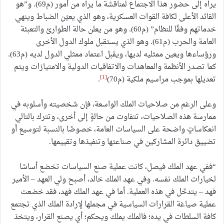
يراه إلى حضور هذا الاجتماع لمناقشة ما يراه من أمور (م69). و”هو
القائد الأعلى لكافة القوات العسكرية، وهو الذي يعيّن الضباط وينهي
خدماتهم وفقًا للنظام” (م60). وهو من يعلن حالة الطوارئ والتعبئة
العامة والحرب (م61). وهو الذي يستقبل ملوك الدول الأخرى
ورؤساءها ويعين ممثليه لديها، ويقبل اعتماد ممثلي الدول لديه (م63).
كما تصدر الأنظمة والمعاهدات والاتفاقيات الدولية والامتيازات ويتم
[1]
تعديلها بموجب مراسيم ملكية (م70)
.
وعلى الرغم من صلاحيات الملك الواسعة، فإن شخصيته وأسلوبه في
ممارسة هذه الصلاحيات، تتفاوت من حالةٍ إلى أخرى، وتترك بالتالي
انعكاساتٍ واضحة على السياسات العامة، خصوصًا بالنسبة لتوسيع أو
تضييق دائرة المشاركين في صناعتها وتنفيذها وتقييمها.
“ففي عهد الملك فيصل، كانت عملية صنع السياسات تخضع أساسًا
لخيارات الملك نفسه. وفي عهد الملك خالد، أصبح ولي العهد – الأمير
فهد – يتدخّل في هذه العملية. أما في عهد الملك فهد، فقد خضعت
عملية صياغة القرارات السياسية في مجملها لإرادة الملك الذي تجتمع
كافة السلطات في يده؛ فالملك يملك ويحكم؛ أي يصنع القرار، ويتخذ