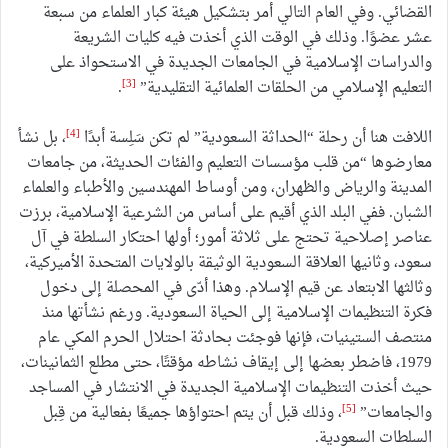
القضائي. وفي العام التالي أمر بتشكيل هيئة كبار العلماء من سبعة
عشر عضوًا. وذلك في الوقت الذي أخذت فيه كليات الشريعة
والدراسات الإسلامية في الجامعات الجديدة في الاستحواذ على
[3]
التعليم الإسلامي من الحلقات العلمائية التقليدية”
.
[4]
اللافت هنا أن رحلة “الحداثة السعودية” لم تكن سَلِسة أبدًا
، بل نشأ
معارضوها “من قلب مؤسسات التعليم والفئات الحديثة، من جامعات
المدينة والرياض والظهران، ومن أوساط المهندسين والأطباء والعلماء
الشبان. ففي البلد الذي أقيم على أساس من الشرعية الإسلامية، برزت
عناصر إصلاحية تحتج على ثلاثة أمور؛ أولها احتكار السلطة في آل
سعود، وثانيها العلاقة السعودية الوثيقة بالولايات المتحدة الأميركية،
وثالثها الابتعاد عن قيم الإسلام. وهذا أدّى في المحصلة إلى دخول
فكرة التنظيمات الإسلامية إلى الحياة السعودية. ورغم نشأتها منذ
منتصف الستينيات، فإنها فوجئت بحادثة احتلال الحرم المكي عام
1979، فاضطر بعضها إلى إيقاف نشاطه مؤقتًا، حتى مطلع الثمانينات،
حيث أخذت التنظيمات الإسلامية الجديدة في الانتشار في المساجد
[5]
والجامعات”
، وذلك قبل أن يتم احتواؤها جميعًا بفعالية من قِبل
السلطات السعودية.