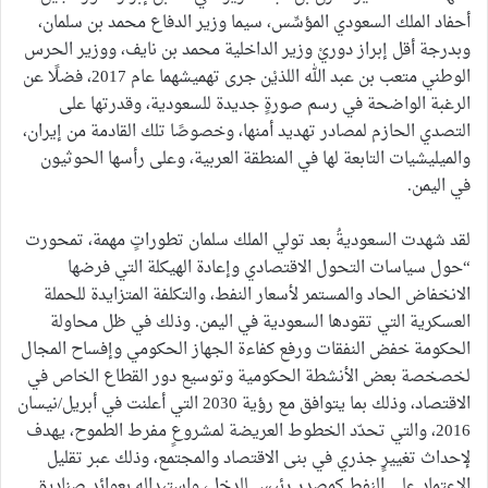
أحفاد الملك السعودي المؤسِّس، سيما وزير الدفاع محمد بن سلمان،
وبدرجة أقل إبراز دوريْ وزير الداخلية محمد بن نايف، ووزير الحرس
الوطني متعب بن عبد الله اللذيْن جرى تهميشهما عام 2017، فضلًا عن
الرغبة الواضحة في رسم صورةٍ جديدة للسعودية، وقدرتها على
التصدي الحازم لمصادر تهديد أمنها، وخصوصًا تلك القادمة من إيران،
والميليشيات التابعة لها في المنطقة العربية، وعلى رأسها الحوثيون
في اليمن.
لقد شهدت السعوديةُ بعد تولي الملك سلمان تطوراتٍ مهمة، تمحورت
“حول سياسات التحول الاقتصادي وإعادة الهيكلة التي فرضها
الانخفاض الحاد والمستمر لأسعار النفط، والتكلفة المتزايدة للحملة
العسكرية التي تقودها السعودية في اليمن. وذلك في ظل محاولة
الحكومة خفض النفقات ورفع كفاءة الجهاز الحكومي وإفساح المجال
لخصخصة بعض الأنشطة الحكومية وتوسيع دور القطاع الخاص في
الاقتصاد، وذلك بما يتوافق مع رؤية 2030 التي أعلنت في أبريل/نيسان
2016، والتي تحدّد الخطوط العريضة لمشروعٍ مفرط الطموح، يهدف
لإحداث تغييرٍ جذري في بنى الاقتصاد والمجتمع، وذلك عبر تقليل
الاعتماد على النفط كمصدر رئيس للدخل، واستبداله بعوائد صناديق