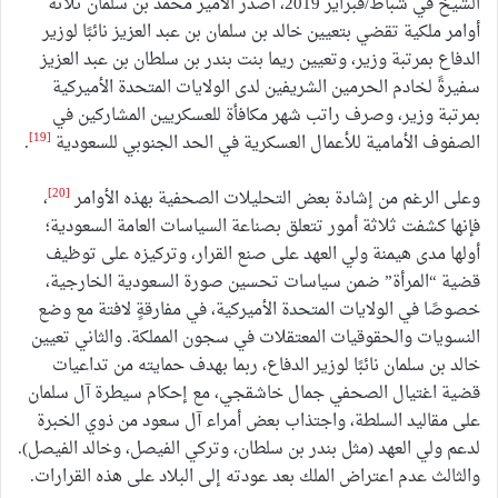
الشيخ في شباط/فبراير 2019، أصدر الأمير محمد بن سلمان ثلاثة
أوامر ملكية تقضي بتعيين خالد بن سلمان بن عبد العزيز نائبًا لوزير
الدفاع بمرتبة وزير، وتعيين ريما بنت بندر بن سلطان بن عبد العزيز
سفيرةً لخادم الحرمين الشريفين لدى الولايات المتحدة الأميركية
بمرتبة وزير، وصرف راتب شهر مكافأة للعسكريين المشاركين في
[19]
الصفوف الأمامية للأعمال العسكرية في الحد الجنوبي للسعودية
.
[20]
وعلى الرغم من إشادة بعض التحليلات الصحفية بهذه الأوامر
،
فإنها كشفت ثلاثة أمور تتعلق بصناعة السياسات العامة السعودية؛
أولها مدى هيمنة ولي العهد على صنع القرار، وتركيزه على توظيف
قضية “المرأة” ضمن سياسات تحسين صورة السعودية الخارجية،
خصوصًا في الولايات المتحدة الأميركية، في مفارقةٍ لافتة مع وضع
النسويات والحقوقيات المعتقلات في سجون المملكة. والثاني تعيين
خالد بن سلمان نائبًا لوزير الدفاع، ربما بهدف حمايته من تداعيات
قضية اغتيال الصحفي جمال خاشقجي، مع إحكام سيطرة آل سلمان
على مقاليد السلطة، واجتذاب بعض أمراء آل سعود من ذوي الخبرة
لدعم ولي العهد (مثل بندر بن سلطان، وتركي الفيصل، وخالد الفيصل).
والثالث عدم اعتراض الملك بعد عودته إلى البلاد على هذه القرارات.