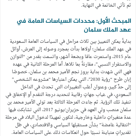
ثم تأتي الخاتمة في النهاية.
المبحث الأول: محددات السياسات العامة في
عهد الملك سلمان
بدايةً يمكن التمييز بين ثلاث مراحل في السياسات العامة السعودية
في عهد الملك سلمان؛ أولاها بدأت بمجرد وصوله إلى العرش، أوائل
عام 2015، واستمرت عامًا وبضعة أشهر، واتسمت بقدر من “التوازن
والاستقرار النسبي”، مقارنةً بما تلاها. أما المرحلة الثانية في عهده
فهي التي شهدت بداية بروز نجم الأمير محمد بن سلمان، خصوصًا
إبان طرح “رؤية 2030″، التي يمكن اعتبارها “مشروعه الشخصي”
إلى حدٍّ كبير، وعنوان أغلب التغييرات التي تحدث في الداخل
السعودي، في غياب جهاتٍ رقابية لتحديد درجة التقدم أو الإخفاق في
تنفيذ تلك الرؤية. ثم جاءت المرحلة الثالثة بعد تولي الأمير محمد بن
سلمان منصب ولي العهد في حزيران/يونيو 2017، التي تشابكت فيها
عدة متغيراتٍ داخلية وخارجية، لتكون تمهيدًا لدخول البلاد في مرحلة
“انتقالية غامضة” بشأن مستقبلها السياسي والاقتصادي، في ظل
تقديراتٍ متباينة نسبيًا حول انعكاسات ذلك على السياسات العامة.