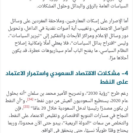
السياسات العامة بالرؤى والبدائل وحلول المشكلات.
أما الإصرار على إسكات المعارضين، وملاحقة المغردين على وسائل
التواصل الاجتماعي، وتغييب أية أصوات نقدية في الداخل، وتحويل
دور وسائل الإعلام ومراكز الأبحاث والتفكير إلى “تبرير السياسات”،
وليس “اقتراح بدائل السياسات”، فلا يعطي أملًا بإمكانية إصلاح
النظام السياسي، ما يفتح الباب أمام سيناريوهات خطرة، قد يكون
أحلاها مرًا.
4- مشكلات الاقتصاد السعودي واستمرار الاعتماد
على النفط
رغم طرح “رؤية 2030″، وتصريح الأمير محمد بن سلمان “أنه بحلول
[34]
عام 2020، يستطيع السعوديون العيش من دون نفط”
، و”أن النفط
[35]
لن يكون مصدرًا رئيسيًا لدخل السعودية خلال 20 عامًا”
، فإن
النجاح في مسارات التنويع الاقتصادي وتقليص الاعتماد على النفط،
والتخلص من سمات “الدولة الريعية”، يبدو حتى الآن محدودًا، وربما
يحتاج وقتًا طويلًا نسبيًا، حتى يتحقق في الواقع.