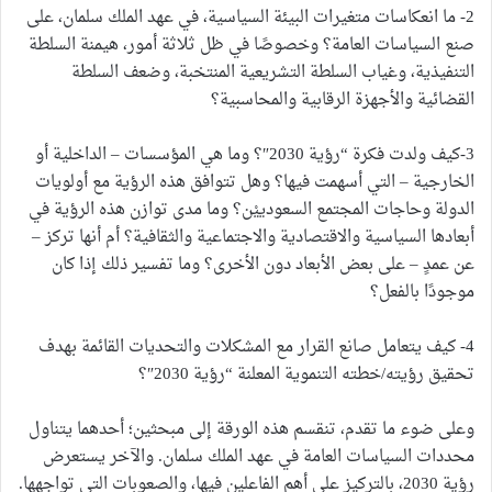
2- ما انعكاسات متغيرات البيئة السياسية، في عهد الملك سلمان، على
صنع السياسات العامة؟ وخصوصًا في ظل ثلاثة أمور، هيمنة السلطة
التنفيذية، وغياب السلطة التشريعية المنتخبة، وضعف السلطة
القضائية والأجهزة الرقابية والمحاسبية؟
3-كيف ولدت فكرة “رؤية 2030″؟ وما هي المؤسسات – الداخلية أو
الخارجية – التي أسهمت فيها؟ وهل تتوافق هذه الرؤية مع أولويات
الدولة وحاجات المجتمع السعودييْن؟ وما مدى توازن هذه الرؤية في
أبعادها السياسية والاقتصادية والاجتماعية والثقافية؟ أم أنها تركز –
عن عمدٍ – على بعض الأبعاد دون الأخرى؟ وما تفسير ذلك إذا كان
موجودًا بالفعل؟
4- كيف يتعامل صانع القرار مع المشكلات والتحديات القائمة بهدف
تحقيق رؤيته/خطته التنموية المعلنة “رؤية 2030″؟
وعلى ضوء ما تقدم، تنقسم هذه الورقة إلى مبحثين؛ أحدهما يتناول
محددات السياسات العامة في عهد الملك سلمان. والآخر يستعرض
رؤية 2030، بالتركيز على أهم الفاعلين فيها، والصعوبات التي تواجهها.