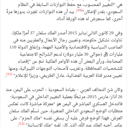
هي “التغيير المحسوب، مع حفظ التوازنات السابقة في النظام
[10]
السعودي، بقدر الإمكان”
. بيد أن هذه التوازنات تغيّرت بدورها مرةً
أخرى، كما ستعرض له هذه الورقة أدناه.
وفي 29 كانون الثاني/يناير 2015 أصدر الملك سلمان 37 أمرًا ملكيًا،
تناولت تشكيل حكومته، وتعيين رجال الأعمال والمقربين منه في
المناصب السياسية والاقتصادية والأمنية المهمة، وإنفاق الدولة 110
مليارات ريال (حوالي 30 مليار دولار) لدعم الشرائح الاجتماعية
المحتاجة، ورأى البعض أن هذه الأوامر الملكية تنمّ عن “إقصاء
للشخصيات المحافظة، وتقريب لأصحاب التوجهات الليبرالية، ومنها
[11]
تعيين مدير قناة العربية الفضائية، عادل الطريفي، وزيرًا للإعلام”
.
وكان شنّ التحالف العربي – بقيادة السعودية – الحرب على اليمن، منذ
26 آذار/ مارس 2015، مرتبطًا بعملية التغيير الداخلي في السعودية؛
فالتدخل العسكري المباشر في اليمن هو “معركة مباشرة كانت تعكس
متطلبات الوضع السعودي الداخلي المتغيرة، حين تسلّم الملك سلمان
العرش. فهذا الوضع فرض عليه أن يسمّي نفسه “ملك الحزم”، على
[12]
عكس أخيه الملك عبد الله، الذي كان لقبه “ملك الإنسانية”
.