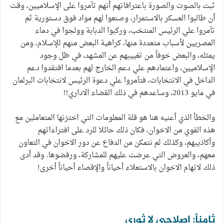
ثبت بالصوت والصورة باعترافاتهم أنهم تآمروا على الإسلاميين، وقت
أن طالبوا العسكر بالاستمرار، وصنعوا لهم مواد فوق دستورية ثم
تآمروا علي الرئيس المنتخب، وركبوا الدبابة وولجوا في دماء
المصريين لأسباب متعددة منها، كراهية البعض منهم للإسلام، ومن
يمثله، والبعض خوفاً من تغييبهم عن المشهد، في ظل وجود
الإسلاميين، واعتمادهم علي دعم الخارج لهم بعدما افتقدوا دعم
الداخل في الانتخابات، فتآمروا علي دعوة الرئيس لانتخابات البرلمان
في مايو 2013، وساعدهم في ذلك القضاء الاداري!!
والخطأ الذي أعنيه هنا هو قلة المعلومات التي اختزنها المتعاملين مع
هذه القوي من الاخوان، فكان ذلك حائلا للرد على افتراءاتهم
وأكاذيبهم، وكذلك لم نتمكن من الدفاع عن دور الاخوان في التعاون
معهم، والعروض التي عرضت عليهم للمشاركة، ورفضوها. وقد أدى
ذلك لاتهام الاخوان بالاستعلاء أحياناً والإقصاء أحياناً أخرى!
ثامناً: إصلاحي لا ثوري