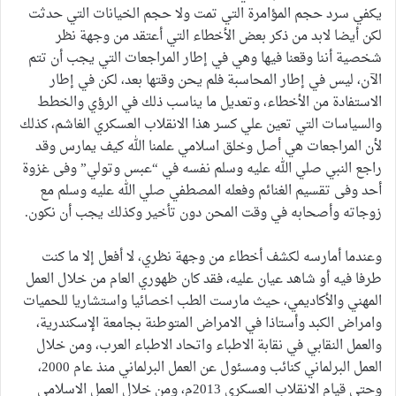
يكفي سرد حجم المؤامرة التي تمت ولا حجم الخيانات التي حدثت
لكن أيضا لابد من ذكر بعض الأخطاء التي أعتقد من وجهة نظر
شخصية أننا وقعنا فيها وهي في إطار المراجعات التي يجب أن تتم
الآن، ليس في إطار المحاسبة فلم يحن وقتها بعد، لكن في إطار
الاستفادة من الأخطاء، وتعديل ما يناسب ذلك في الرؤي والخطط
والسياسات التي تعين علي كسر هذا الانقلاب العسكري الغاشم، كذلك
لأن المراجعات هي أصل وخلق اسلامي علمنا الله كيف يمارس وقد
راجع النبي صلي الله عليه وسلم نفسه في “عبس وتولي” وفى غزوة
أحد وفى تقسيم الغنائم وفعله المصطفي صلي الله عليه وسلم مع
زوجاته وأصحابه في وقت المحن دون تأخير وكذلك يجب أن نكون.
وعندما أمارسه لكشف أخطاء من وجهة نظري، لا أفعل إلا ما كنت
طرفا فيه أو شاهد عيان عليه، فقد كان ظهوري العام من خلال العمل
المهني والأكاديمي، حيث مارست الطب اخصائيا واستشاريا للحميات
وامراض الكبد وأستاذا في الامراض المتوطنة بجامعة الإسكندرية،
والعمل النقابي في نقابة الاطباء واتحاد الاطباء العرب، ومن خلال
العمل البرلماني كنائب ومسئول عن العمل البرلماني منذ عام 2000،
وحتى قيام الانقلاب العسكري 2013م، ومن خلال العمل الاسلامي