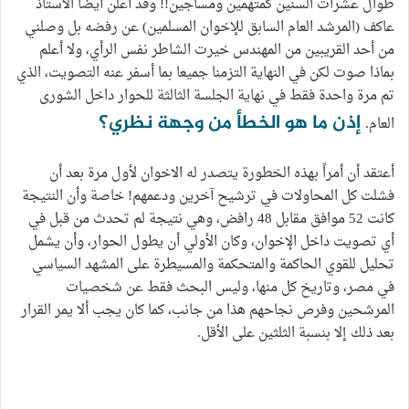
طوال عشرات السنين كمتهمين ومساجين!! وقد أعلن أيضا الاستاذ
عاكف (المرشد العام السابق للإخوان المسلمين) عن رفضه بل وصلني
من أحد القريبين من المهندس خيرت الشاطر نفس الرأي، ولا أعلم
بماذا صوت لكن في النهاية التزمنا جميعا بما أسفر عنه التصويت، الذي
تم مرة واحدة فقط في نهاية الجلسة الثالثة للحوار داخل الشورى
إذن ما هو الخطأ من وجهة نظري؟
العام.
أعتقد أن أمراً بهذه الخطورة يتصدر له الاخوان لأول مرة بعد أن
فشلت كل المحاولات في ترشيح آخرين ودعمهم! خاصة وأن النتيجة
كانت 52 موافق مقابل 48 رافض، وهي نتيجة لم تحدث من قبل في
أي تصويت داخل الإخوان، وكان الأولي أن يطول الحوار، وأن يشمل
تحليل للقوي الحاكمة والمتحكمة والمسيطرة على المشهد السياسي
في مصر، وتاريخ كل منها، وليس البحث فقط عن شخصيات
المرشحين وفرص نجاحهم هذا من جانب، كما كان يجب ألا يمر القرار
بعد ذلك إلا بنسبة الثلثين على الأقل.