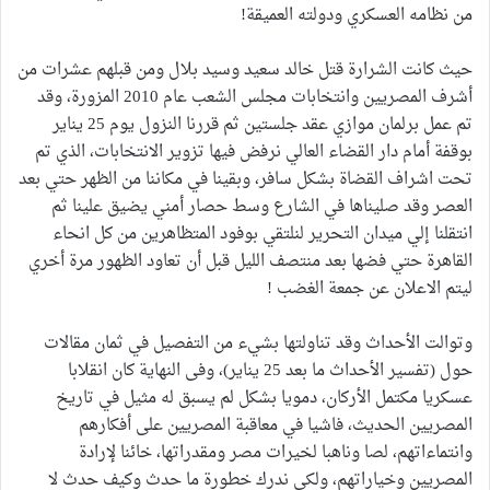
من نظامه العسكري ودولته العميقة!
حيث كانت الشرارة قتل خالد سعيد وسيد بلال ومن قبلهم عشرات من
أشرف المصريين وانتخابات مجلس الشعب عام 2010 المزورة، وقد
تم عمل برلمان موازي عقد جلستين ثم قررنا النزول يوم 25 يناير
بوقفة أمام دار القضاء العالي نرفض فيها تزوير الانتخابات، الذي تم
تحت اشراف القضاة بشكل سافر، وبقينا في مكاننا من الظهر حتي بعد
العصر وقد صليناها في الشارع وسط حصار أمني يضيق علينا ثم
انتقلنا إلي ميدان التحرير لنلتقي بوفود المتظاهرين من كل انحاء
القاهرة حتي فضها بعد منتصف الليل قبل أن تعاود الظهور مرة أخري
ليتم الاعلان عن جمعة الغضب !
وتوالت الأحداث وقد تناولتها بشيء من التفصيل في ثمان مقالات
حول (تفسير الأحداث ما بعد 25 يناير)، وفى النهاية كان انقلابا
عسكريا مكتمل الأركان، دمويا بشكل لم يسبق له مثيل في تاريخ
المصريين الحديث، فاشيا في معاقبة المصريين على أفكارهم
وانتماءاتهم، لصا وناهبا لخيرات مصر ومقدراتها، خائنا لإرادة
المصريين وخياراتهم، ولكي ندرك خطورة ما حدث وكيف حدث لا