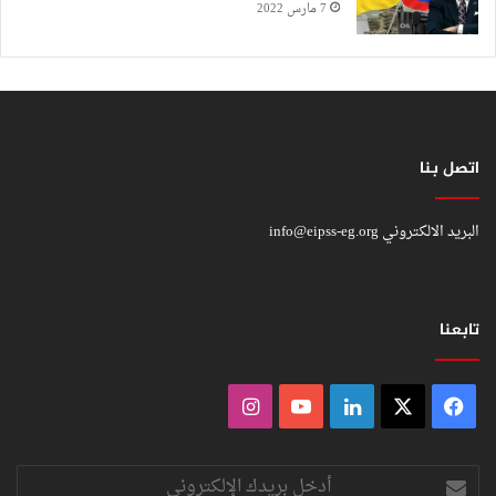
7 مارس 2022
اتصل بنا
البريد الالكتروني
info@eipss-eg.org
تابعنا
فيسبوك
‫X
لينكدإن
‫YouTube
انستقرام
أدخل