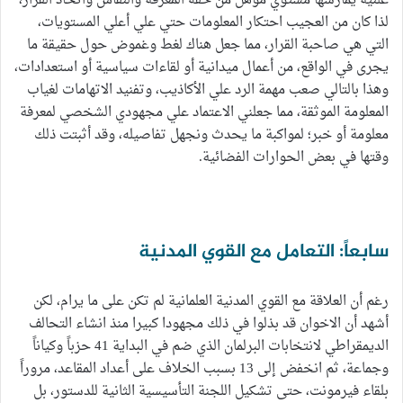
علنية يمارسها مستوي مؤهل من حقه المعرفة والنقاش واتخاذ القرار،
لذا كان من العجيب احتكار المعلومات حتي علي أعلي المستويات،
التي هي صاحبة القرار، مما جعل هناك لغط وغموض حول حقيقة ما
يجرى في الواقع، من أعمال ميدانية أو لقاءات سياسية أو استعدادات،
وهذا بالتالي صعب مهمة الرد علي الأكاذيب، وتفنيد الاتهامات لغياب
المعلومة الموثقة، مما جعلني الاعتماد علي مجهودي الشخصي لمعرفة
معلومة أو خبر؛ لمواكبة ما يحدث ونجهل تفاصيله، وقد أثبتت ذلك
وقتها في بعض الحوارات الفضائية.
سابعاً: التعامل مع القوي المدنية
رغم أن العلاقة مع القوي المدنية العلمانية لم تكن على ما يرام، لكن
أشهد أن الاخوان قد بذلوا في ذلك مجهودا كبيرا منذ انشاء التحالف
الديمقراطي لانتخابات البرلمان الذي ضم في البداية 41 حزباً وكياناً
وجماعة، ثم انخفض إلى 13 بسبب الخلاف على أعداد المقاعد، مروراً
بلقاء فيرمونت، حتى تشكيل اللجنة التأسيسية الثانية للدستور، بل