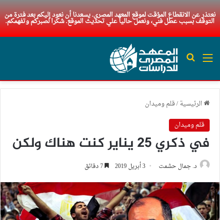
نعتذر عن الانقطاع المؤقت لموقع المعهد المصري. يسعدنا أن نعود إليكم بعد فترة من
التوقف بسبب عطل فني، ونعمل حاليا علي تحديث الموقع. شكرا لصبركم وتفهمكم.
القائمة
بحث عن
الرئيسية
/
قلم وميدان
قلم وميدان
في ذكري 25 يناير كنت هناك ولكن
د. جمال حشمت
3 أبريل 2019
7 دقائق