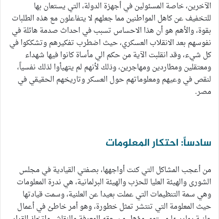
الآخرين، خاصة المسئولين في أجهزة الدولة، التي يستعان بها
للتخفيف عن كاهل المواطنين مما جعلهم لا يتفاعلون مع هذه الطلبات
بقوة، والأهم هو أن هذا الاحساس تسبب في احداث صدمة هائلة في
نفوسهم بعد الانقلاب العسكري، حيث اضطرب تفكيرهم وتشككوا في
كل شيء، وقد انقلبت الآية من حكم الي مأساة كانوا فيها شهداء
ومعتقلين ومطاردين ومهاجرين، وذلك لأنهم لم يتهيأوا لذلك نفسياً،
لنقص في وعيهم ومعلوماتهم حول العسكر وتاريخهم الحقيقي في
مصر.
سادساً: احتكار المعلومات
من أعجب المشاكل التي كنت أواجهها، بصفتي القيادية في مجلس
الشورى والهيئة العليا للحزب والهيئة البرلمانية، هي ندرة المعلومات
وهي سمة التنظيمات التي عملت بعيدا عن العلنية، وسمت قيادتها
حيث المعلومة التي تنتشر تمثل خطورة، وهو أمر خاطئ في أعمال