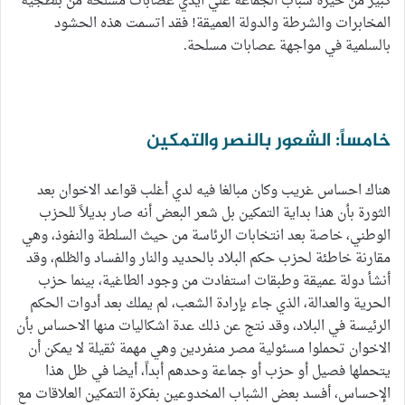
كبير من خيرة شباب الجماعة علي أيدي عصابات مسلحة من بلطجية
المخابرات والشرطة والدولة العميقة! فقد اتسمت هذه الحشود
بالسلمية في مواجهة عصابات مسلحة.
خامساً: الشعور بالنصر والتمكين
هناك احساس غريب وكان مبالغا فيه لدي أغلب قواعد الاخوان بعد
الثورة بأن هذا بداية التمكين بل شعر البعض أنه صار بديلاً للحزب
الوطني، خاصة بعد انتخابات الرئاسة من حيث السلطة والنفوذ، وهي
مقارنة خاطئة لحزب حكم البلاد بالحديد والنار والفساد والظلم، وقد
أنشأ دولة عميقة وطبقات استفادت من وجود الطاغية، بينما حزب
الحرية والعدالة، الذي جاء بإرادة الشعب، لم يملك بعد أدوات الحكم
الرئيسة في البلاد، وقد نتج عن ذلك عدة اشكاليات منها الاحساس بأن
الاخوان تحملوا مسئولية مصر منفردين وهي مهمة ثقيلة لا يمكن أن
يتحملها فصيل أو حزب أو جماعة وحدهم أبداً، أيضا في ظل هذا
الإحساس، أفسد بعض الشباب المخدوعين بفكرة التمكين العلاقات مع