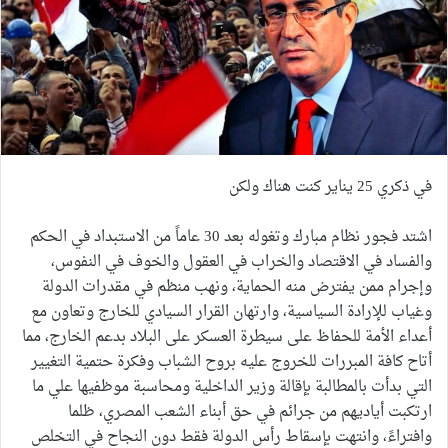
في ذكري 25 يناير كنت هناك ولكن
اشتد فجور نظام مبارك وتغوله بعد 30 عاماً من الاستبداد في الحكم
والفساد في الاقتصاد والخراب في العقول والخوف في النفوس،
وإجرام ممن يفترض منه الحماية، ونهب منظم في مقدرات الدولة
وغياب للإرادة السياسية، وارتهان القرار السيادي للخارج وتعاون مع
أعداء الأمة للحفاظ على سيطرة العسكر على البلاد بدعم الخارج، مما
أتاح كافة المبررات للخروج عليه بروح الشباب وفكرة حتمية التغيير
التي بدأت بالمطالبة بإقالة وزير الداخلية ومحاسبة موظفيها علي ما
ارتكبت أياديهم من جرائم في حق أبناء الشعب المصري، ظلما
وافتراءً، وانتهت بإسقاط رأس الدولة فقط دون النجاح في التخلص