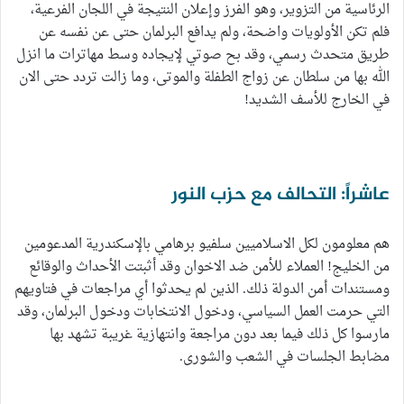
الرئاسية من التزوير، وهو الفرز وإعلان النتيجة في اللجان الفرعية،
فلم تكن الأولويات واضحة، ولم يدافع البرلمان حتى عن نفسه عن
طريق متحدث رسمي، وقد بح صوتي لإيجاده وسط مهاترات ما انزل
الله بها من سلطان عن زواج الطفلة والموتى، وما زالت تردد حتى الان
في الخارج للأسف الشديد!
عاشراً: التحالف مع حزب النور
هم معلومون لكل الاسلاميين سلفيو برهامي بالإسكندرية المدعومين
من الخليج! العملاء للأمن ضد الاخوان وقد أثبتت الأحداث والوقائع
ومستندات أمن الدولة ذلك. الذين لم يحدثوا أي مراجعات في فتاويهم
التي حرمت العمل السياسي، ودخول الانتخابات ودخول البرلمان، وقد
مارسوا كل ذلك فيما بعد دون مراجعة وانتهازية غريبة تشهد بها
مضابط الجلسات في الشعب والشورى.