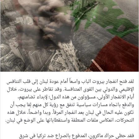
لقد فتح انفجار بيروت الباب واسعاً أمام عودة لبنان إلى قلب التنافس
الإقليمي والدولي بين القوى المتنافسة. وقد تقاطر على بيروت، خلال
أيام الانفجار الأولى، مسؤولون من هذه الدول؛ لإبداء تضامنهم،
والدفع باتجاه مسارات سياسية تتفق مع رؤية كل منهم لِمَا يجب أن
تكون عليه الحال في لبنان بعد انفجار المرفأ. وبدا واضحاً، خلال هذه
التحركات، انعكاس ملفات المنطقة واستقطاباتها على الوضع في لبنان.
فقد حظي حراك ماكرون، المدفوع بالصراع ضد تركيا في شرق