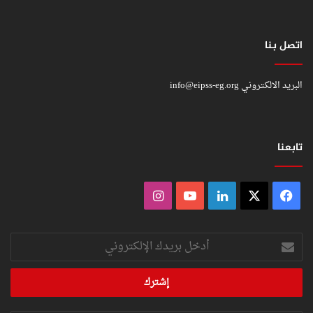
اتصل بنا
البريد الالكتروني
info@eipss-eg.org
تابعنا
فيسبوك
‫X
لينكدإن
‫YouTube
انستقرام
أدخل
بريدك
الإلكتروني