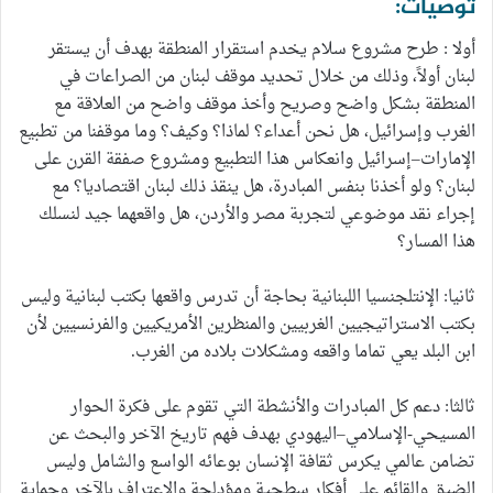
توصيات:
أولا : طرح مشروع سلام يخدم استقرار المنطقة بهدف أن يستقر
لبنان أولاً، وذلك من خلال تحديد موقف لبنان من الصراعات في
المنطقة بشكل واضح وصريح وأخذ موقف واضح من العلاقة مع
الغرب وإسرائيل، هل نحن أعداء؟ لماذا؟ وكيف؟ وما موقفنا من تطبيع
الإمارات–إسرائيل وانعكاس هذا التطبيع ومشروع صفقة القرن على
لبنان؟ ولو أخذنا بنفس المبادرة، هل ينقذ ذلك لبنان اقتصاديا؟ مع
إجراء نقد موضوعي لتجربة مصر والأردن، هل واقعهما جيد لنسلك
هذا المسار؟
ثانيا: الإنتلجنسيا اللبنانية بحاجة أن تدرس واقعها بكتب لبنانية وليس
بكتب الاستراتيجيين الغربيين والمنظرين الأمريكيين والفرنسيين لأن
ابن البلد يعي تماما واقعه ومشكلات بلاده من الغرب.
ثالثا: دعم كل المبادرات والأنشطة التي تقوم على فكرة الحوار
المسيحي-الإسلامي–اليهودي بهدف فهم تاريخ الآخر والبحث عن
تضامن عالمي يكرس ثقافة الإنسان بوعائه الواسع والشامل وليس
الضيق والقائم على أفكار سطحية ومؤدلجة والاعتراف بالآخر وحماية