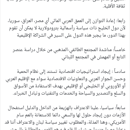
ثقافة الأقلية.
رابعا: إعادة التوازن إلى العمق العربي المائي أي مصر، العراق، سوريا،
لأن دول الخليج ذات سياسة رأسمالية بترودولارية لا يمكن أن تقوم
بهذا الدور، ما يجبر هذه الدول على السير في الشراكة الإقليمية
خامساً: مناشدة المجتمع الطائفي-المذهبي من خلال دراسة عنصر
التابع أو المهمش في المجتمع اللبناني
سادساً : إيجاد استراتيجيات اقتصادية تستند إلى نظام الحمية
وحسن الجوار العربي والتعاونيات الاقتصادية سواء مع الإقليم العربي
أو الأوروبي أو الخليجي أو الإقليمي بهدف الاستفادة من الأسواق
والسلع والتصدير والسياحة والخدمات والتقنيات وتبادل الخبراء.
سابعاً: سياسيا، علينا الاعتراف بالهزيمة من الداخل والدليل استفحال
الأزمات دون إيجاد حلول لها والسعي دائما للاستعانة بالعم سام
الأمريكي، وهنا المذلة، والمطلوب تغيير سياسة لبنان والاعتراف أننا قد
دخلنا عصرا جديدا حيث إن البقاء فيه هو للقوي، والمطالبة بالبحث