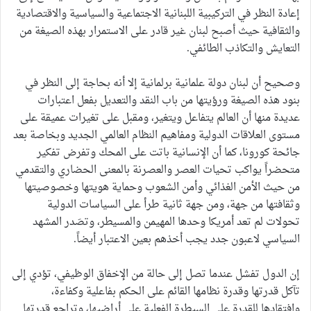
إعادة النظر في التركيبية اللبنانية الاجتماعية والسياسية والاقتصادية
والثقافية حيث أصبح لبنان غير قادر على الاستمرار بهذه الصيغة من
التعايش والتكاذب الطائفي.
وصحيح أن لبنان دولة علمانية برلمانية إلا أنه بحاجة إلى النظر في
بنود هذه الصيغة ورؤيتها من باب النقد والتعديل بفعل اعتبارات
عديدة منها أن العالم يتفاعل ويتغير، ومقبل على تغيرات عميقة على
مستوى العلاقات الدولية ومفاهيم النظام العالمي الجديد وبخاصة بعد
جائحة كورونا، كما أن الإنسانية باتت على المحك وتفرض تفكير
متحضراً يواكب تحيات العصر والعصرنة بالمعنى الحضاري والتقدمي
من حيث الأمن الغذائي وأمن الشعوب وحماية هويتها وخصوصيتها
وثقافتها من جهة، ومن جهة ثانية طرأ على السياسات الدولية
تحولات لم تعد أمريكا وحدها المهيمن والمسيطر، وتصَدر المشهد
السياسي لاعبون جدد يجب أخذهم بعين الاعتبار أيضاً.
إن الدول تفشل عندما تصل إلى حالة من الإخفاق الوظيفي، تؤدي إلى
تآكل قدرتها وقدرة نظامها القائم على الحكم بفاعلية وكفاءة،
وافتقادها للقدرة على السيطرة الفعلية على أراضيها، وتراجع قدرتها