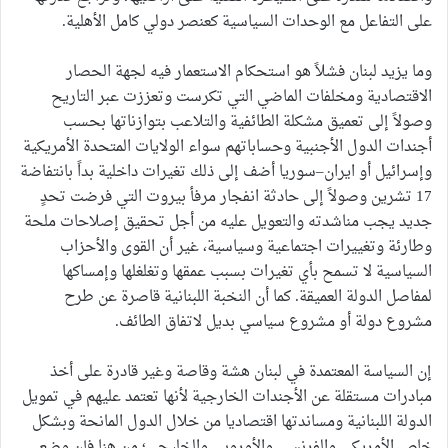
على التفاعل مع الوحدات السياسية كعنصر دولي كامل الأهلية.
وما يزيد لبنان فشلاً هو استحكام الاستعمار فيه لجهة الحصار
الاقتصادية ومخلفات الماضي التي تكرست وتعززت عبر التاريح
وصولاً إلى تعميق مشكلة الطائفية والتلاعب بتوازناتها بحسب
أجندات الدول الأجنبية وحساباتهم سواء الولايات المتحدة الأمريكية
وإسرائيل أو ايران–سوريا أضف إلى ذلك تغيرات داخلية بداً بانتفاضة
17 تشرين وصولاً إلى حادثة انفجار مرفأ بيروت التي فرضت تحدٍ
جديد يجب مناشدته والتعويل عليه من أجل تحقيق إصلاحات ملحة
وطارئة وتغييرات اجتماعية وسياسية، غير أن القوى والأحزاب
السياسية لا تسمح بأي تغيرات بسبب عمقها وتغلغلها وإمساكها
لمفاصل الدولة العميقة. كما أن النخبة اللبنانية قاصرة عن طرح
مشروع دولة أو مشروع سياسي بديل لاتفاق الطائف.
إن السياسة المعتمدة في لبنان هشة وقاصة وغير قادرة على أخذ
مبادرات مستقلة عن الأجندات الخارجية لأنها تعتمد عليهم في تمويل
الدولة اللبنانية ومساندتها اقتصاديا من خلال الدول المانحة وبشكل
خاص الأمريكي والفرنسي والأوروبي والخليجي؛ من هنا فإن وضع