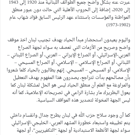
عبرت عنه بشكل واضح جميع الطوائف اللبنانية منذ 1920 إلى 1943
إلى 2020، إضافة إلى الحروب الأهلية التي حالت دون عبور منطق
المواطنة والمؤسسات باستثناء عهد الرئيس السابق فؤاد شهاب عام
(1902-1973)
واليوم يعيدون استحضار مبدأ الحياد بهدف تجنيب لبنان اخذ موقف
واضح وصريح من الأزمات التي تعصف به سواء لجهة الصراع
العربي-الإسرائيلي، أو الصراع الإيراني – العربي، أو الصراع اللبناني –
اللبناني، أو الصراع الإسلامي – الإسلامي، أو الصراع المسيحي –
الإسلامي، أو المسيحي – المسيحي. إنهم يطالبون بالحياد كلما شعروا
بأن مصالحهم بدأت تتراجع، يصدرون هذا المفهوم بهدف التعطيل
والمراوغة مع العلم أن منطق الحياد ليس هو الحل لمشكلة لبنان كما
يعول البطريرك مار بشارة الراعي في تصريحاته الإعلامية، كما أنه
ليس الجهة المخولة لتصدير هذه المواقف السياسية.
كما أن وجود سلاح حزب الله في لبنان يطرح جدال وانقسام داخلي
يتم تطييفه واستبعاد خطورة المشهد العربي- الخليجي-الإسرائيلي
سواء لجهة الأنظمة الاستبدادية أو لجهة “التكفيريين”، أو لجهة