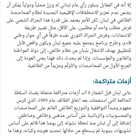
إلا أنه في المقابل يتبلور رأي عام لبناني له وزنٌ محلياً ودولياً يمكن أن
يضمن عدم تعزيز الاصطفافات الإقليمية الجديدة لنظام المحاصصة
الطائفي في لبنان. لكن الأمر يعتمد على قدرة هذا الحراك الشعبي على
فرض مطلب واحد أو مطلبين، على الأقل، مثل تغيير طريقة
الانتخابات، وفرض الحراك الثوري نفسه طرفاً في أي حوار وطني
قادم، وطرح برنامج يجتمع عليه جميع لبنان ويكون واقعي قابل
للتطبيق بهدف الانتقال بلبنان من نظام طائفي، إلى دولة المواطنة
والقانون والمؤسسات. وإذا لم يحدث ذلك فهذا يعني العودة إلى
المربع الأول من المحاصصات والتَّزلُم ومزيداً من الطائفية.
أزمات متراكمة:
عانى لبنان قبل انفجار 4 آب أزمات متراكمة متمثلة بفساد السلطة
الحاكمة التي استفحلت بعد اتفاق الطائف عام 1989، الذي كرس
مفهوم ومبدأ التوافقية والتوزيع الطائفي القائم على المحاصصات
والمحسوبيات والزبائنية على أساس مذهبي وطائفي ومناطقي.
إضافة إلى أن لبنان منذ لحظة نشوئه إلى يومنا هذا قائم على أساس
تشويهات بنيوية لم يستطع من خلالها تحديد هويته وكيانه، وهذا ما