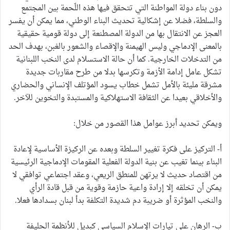
دون بناء دولة المواطنة التي تتحقق فيها هذه اللّحمة بين المجتمع
والسلطة، فضلا عن إشكالية تحديث البناء الوطني، مما يمكن أن يفسر
العجز عن الانتقال بها من الدولة المصطنعة إلى دولة قومية حقيقية
بالمعنى الإدماجي وليس الهيمنة والإقصاء والشعور بالغبن، بهدف الحد
من التدخلات الخارجية. كما أن حالة الاستسلام لدى النخب اللبنانية
تشكل عامل إدامة الأزمة وتكرسها بدلا من طرح مقاربات جديدة
مشرقة مليئة بالأمل تشمل خطاب يسود المؤتلف الإنساني والحضاري
والأخلاقي بعيدا عن الثقافة الاستهلاكية والمستبدة والتخوين للآخر.
ويمكن تحديد أبرز عوامل هذا القصور من خلال:
أ‌- التركيز على فكرة تغيير السلطة وبعده عن الركيزة الأساسية لإعادة
البناء بينما تغيب عن بنية الدولة الفعلية المقومات الإدماجية الرئيسية
من اقتصاد حديث لا يرتهن للمنطق الريعي، وعقد اجتماعي توافقي لا
يمكن أن تخلقه إلا إرادة واعية حازمة وقوية من قبل قادة الرأي
والنخب المؤثرة أو ضريبة دم شديدة التكلفة بدأ لبنان بسدادها فعلا.
ب‌- الرهان على تيارات الإسلام السياسي كبديل للأنظمة الحليفة