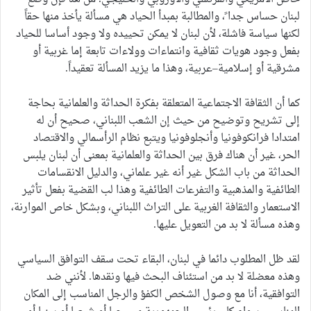
لبنان حساس جدا ً، والمطالبة بمبدأ الحياد هي مسألة يأخذ منها حقاً
لكنها سياسة فاشلة، لأن لبنان لا يمكن تحييده ولا وجود أساسا للحياد
بفعل وجود هويات ثقافية وانتماءات وولاءات تابعة إما غربية أو
مشرقية أو إسلامية–عربية، وهذا ما يزيد المسألة تعقيداً.
كما أن الثقافة الاجتماعية المتعلقة بفكرة الحداثة والعلمانية بحاجة
إلى تشريح وتوضيح من حيث إن الشعب اللبناني، صحيح أن له
امتدادا فرانكوفونيا وأنجلوفونيا ويتبع نظام الرأسمالي والاقتصاد
الحر، غير أن هناك فرق بين الحداثة والعلمانية بمعنى أن لبنان يلبس
الحداثة من باب الشكل غير أنه غير علماني، والدليل الانقسامات
الطائفية والمذهبية والتفرعات الطائفية وهذا لب القضية بفعل تأثير
الاستعمار والثقافة الغربية على التراث اللبناني، وبشكل خاص الموارنة،
وهذه مسألة لا بد من التعويل عليها.
لقد ظل المطلوب دائما في لبنان، البقاء تحت سقف التوافق السياسي
وهذه معضلة لا بد من استئناف البحث فيها ونقدها. لأنني ضد
التوافقية، أنا مع وصول الشخص الكفؤ والرجل المناسب إلى المكان