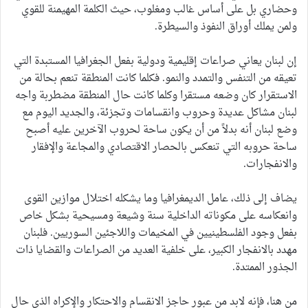
وحضاري بل على أساس غالب ومغلوب، حيث الكلمة المهيمنة للقوي
ولمن يملك أوراق النفوذ والسيطرة.
إن لبنان يعاني صراعات إقليمية ودولية بفعل الجغرافيا المستبدة التي
تعيقه من التنفس والتمدد والنمو. فكلما كانت المنطقة تنعم بحالة من
الاستقرار كان وضعه مستقرا وكلما كانت حال المنطقة مضطربة واجه
لبنان مشاكل عديدة وحروب وانقسامات وتجزئة، والجديد اليوم مع
وضع لبنان أنه بدلاً من أن يكون ساحة لحروب الآخرين عليه أصبح
ساحة حروبه التي تنعكس بالحصار الاقتصادي والمجاعة والإفقار
والانفجارات.
يضاف إلى ذلك، عامل الديمغرافيا وما يشكله اختلال موازين القوى
وانعكاسه على مكوناته الداخلية سنة وشيعة ومسيحية بشكل خاص
بفعل وجود الفلسطينيين في المخيمات واللاجئين السوريين. فلبنان
مهدد بالانفجار الكبير، على خلفية العديد من الصراعات والقضايا ذات
الجذور الممتدة.
من هنا، فإنه لابد من عبور حاجز الانقسام والاحتكار والإكراه الذي حال