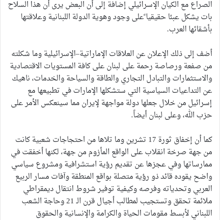
الصراع مع الكيان الإسرائيلي إضافة إلى أن البعض يرى أن هذا السلاح
بات يشكل عبئا حقيقيا ًعلى وجود وهوية الدولة اللبنانية وعلاقتها
بأشقائها العرب.
أضف إلى ذلك الإعلان عن العلاقات الإماراتية–الإسرائيلية وما شكلته
من صفعة ورصاصة رحمة على لبنان على كافة المستويات الاقتصادية
والاستثمارات والتبادل التجاري والطاقة والسياحة والخدمات، ناهيك
عن التداعيات السياسية التي ستشكلها الإمارات في تطبيعها مع
إسرائيل من خلال جعلها دولة مواجهة لإيران مما سينعكس الأمر على
حزب الله، وعلى لبنان أيضاً.
كما أن إخفاق ثورة 17 تشرين وما تلاها من احتجاجات شعبية كانت
من جهة صرخة انقلاب على الواقع المأزوم من جهة، لكنها أخفقت في
ممارساتها وفي عجزها عن تقديم رؤية استشرافية ومشروع سياسي
واضح يقوده قائد ذو رؤية متصلة بواقع المنطقة وآفات مسار الربيع
العربي وتحدياته وفرصه وكيفية توفير شروط انتقال ديمقراطي
ملائمة تحقق وتستجيب لمطالب أجيال قرن الـ 21 وحاجة الشعب
اللبناني لأبسط مقومات الحياة والكرامة والإنسانية والحقوق