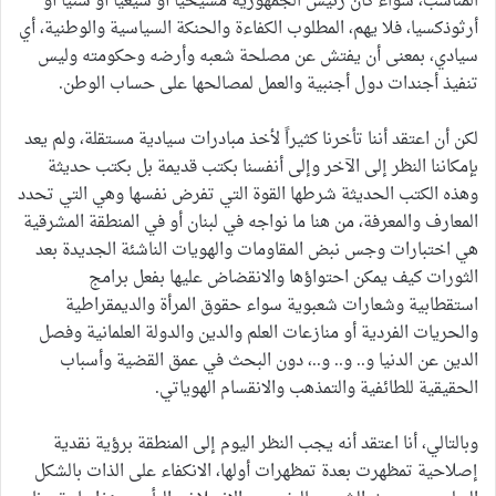
المناسب، سواء كان رئيس الجمهورية مسيحيا أو شيعيا أو سنيا أو
أرثوذكسيا، فلا يهم، المطلوب الكفاءة والحنكة السياسية والوطنية، أي
سيادي، بمعنى أن يفتش عن مصلحة شعبه وأرضه وحكومته وليس
تنفيذ أجندات دول أجنبية والعمل لمصالحها على حساب الوطن.
لكن أن اعتقد أننا تأخرنا كثيراً لأخذ مبادرات سيادية مستقلة، ولم يعد
بإمكاننا النظر إلى الآخر وإلى أنفسنا بكتب قديمة بل بكتب حديثة
وهذه الكتب الحديثة شرطها القوة التي تفرض نفسها وهي التي تحدد
المعارف والمعرفة، من هنا ما نواجه في لبنان أو في المنطقة المشرقية
هي اختبارات وجس نبض المقاومات والهويات الناشئة الجديدة بعد
الثورات كيف يمكن احتواؤها والانقضاض عليها بفعل برامج
استقطابية وشعارات شعبوية سواء حقوق المرأة والديمقراطية
والحريات الفردية أو منازعات العلم والدين والدولة العلمانية وفصل
الدين عن الدنيا و.. و.. و..، دون البحث في عمق القضية وأسباب
الحقيقية للطائفية والتمذهب والانقسام الهوياتي.
وبالتالي، أنا اعتقد أنه يجب النظر اليوم إلى المنطقة برؤية نقدية
إصلاحية تمظهرت بعدة تمظهرات أولها، الانكفاء على الذات بالشكل