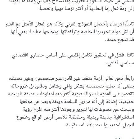
السلبي من حيث الشعور بالتغريب والانسلاخ واليأس وهذا ما يقودنا
إلى ردة فعل إما إلحادية أو أكثر تزمتا دينيا وتعصباً.
ثانياً، الارتماء بأحضان النموذج الغربي وكأنه هو المثال الأمثل مع العلم
أن لكل دولة تجربتها الخاصة وتراكماتها، ونجاحها هناك لا يعني أنها
قد تنجح عندنا.
ثالثا، فشل في تحقيق تكامل إقليمي على أساس حضاري اقتصادي
سياسي ثقافي.
رابعاً، نحن نعاني أزمة مثقف غير قادر، غير متخصص، وغير مصنف،
بمعنى أنه ضليع بتخصصه بشكل وافي وشامل ودقيق بل طروحاته
تقتصر على العموميات والشعبوية أكثر منه لمعلومات عميقة تاريخية
حقيقية، إضافة إلى أنه مرتهن للسلطة وينفذ ويعبر عن موقفها
ويبحث عن مصوغات لها لتبرير وجودها أكثر منه طرح رؤية
استشرافية جديدة وبديلة وحقيقية تلامس أرض الواقع وطموح
الجيل الجديد والتحديات المستقبلية.