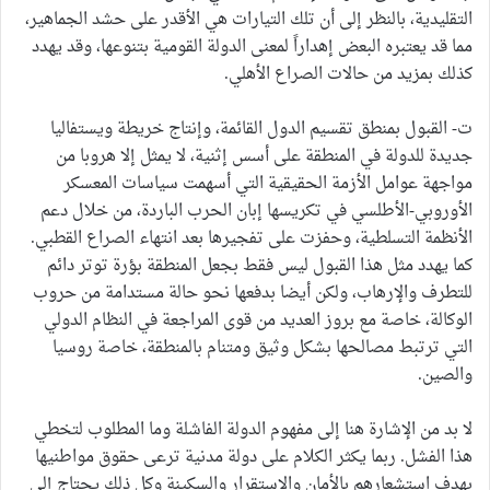
التقليدية، بالنظر إلى أن تلك التيارات هي الأقدر على حشد الجماهير،
مما قد يعتبره البعض إهداراً لمعنى الدولة القومية بتنوعها، وقد يهدد
كذلك بمزيد من حالات الصراع الأهلي.
ت‌- القبول بمنطق تقسيم الدول القائمة، وإنتاج خريطة ويستفاليا
جديدة للدولة في المنطقة على أسس إثنية، لا يمثل إلا هروبا من
مواجهة عوامل الأزمة الحقيقية التي أسهمت سياسات المعسكر
الأوروبي-الأطلسي في تكريسها إبان الحرب الباردة، من خلال دعم
الأنظمة التسلطية، وحفزت على تفجيرها بعد انتهاء الصراع القطبي.
كما يهدد مثل هذا القبول ليس فقط بجعل المنطقة بؤرة توتر دائم
للتطرف والإرهاب، ولكن أيضا بدفعها نحو حالة مستدامة من حروب
الوكالة، خاصة مع بروز العديد من قوى المراجعة في النظام الدولي
التي ترتبط مصالحها بشكل وثيق ومتنام بالمنطقة، خاصة روسيا
والصين.
لا بد من الإشارة هنا إلى مفهوم الدولة الفاشلة وما المطلوب لتخطي
هذا الفشل. ربما يكثر الكلام على دولة مدنية ترعى حقوق مواطنيها
بهدف استشعارهم بالأمان والاستقرار والسكينة وكل ذلك يحتاج إلى