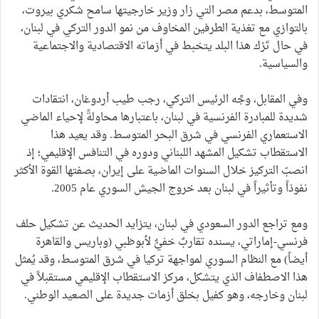
المتوسط، بدعم مصر التي زار وزير خارجيتها سامح شكري بيروت،
بالتوازي مع تغذية الطرفين المخاوف من نمو الدور التركي في لبنان،
في حال تَرْك هذا البلد يتخبط في أزماته الاقتصادية والاجتماعية
والسياسية.
وفي المقابل، وجَّه الرئيس التركي، رجب طيب أردوغان، انتقادات
شديدة للمبادرة الفرنسية في لبنان، باعتبارها محاولةً لإحياء الماضي
الاستعماري الفرنسي في شرق البحر المتوسط. وقد يعيد هذا
الاستقطاب تشكيل المشهد اللبناني ودوره في التنافس الإقليمي؛ إذ
انصبّ التركيز خلال السنوات الماضية على إيران، بصفتها القوة الأكثر
نفوذاً وتأثيراً في لبنان بعد خروج الجيش السوري عام 2005.
ومع تراجع الدور السعودي في لبنان، يتزايد الحديث عن تشكيل حلف
فرنسي-إماراتي، يسنده تقاربٌ خفيٌّ لأبوظبي (وباريس والقاهرة
أيضاً) مع النظام السوري لمواجهة تركيا في شرق المتوسط، وقد يُمثل
هذا الاصطفاف الذي يتشكل، مركز الاستقطاب الإقليمي مستقبلاً في
لبنان وخارجه، وهو كفيل بخلق أزمات جديدة على الصعيد الوطني.