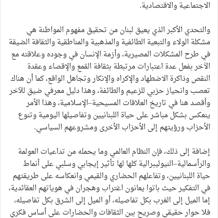
الاجتماعية والاقتصادية.
والتحدي الأكبر الذي يعيق لبنان من تحقيق مفهوم المواطنة هي
مشكلة الولاء والتبعية الطائفية والمذهبية والمناطقية والثقافة الضيقة
في طرح المشكلات المصيرية، وأزمة الإنسان في وجوده وعلاقته مع
الآخر بفعل عدة اعتبارات مرتبطة بثقافة القمع والإقصاء وعقدة
النقص وذاكرة الاضطهاد والإكراه والإنكار وتجاهل الواقع، كما أن هناك
تعصب وانحياز حزبي للزعيم والطائفة، وهذا دليل معرفي ضيق للآخر
وأقصد هنا في تاريخ العلاقات المسيحية–الإسلامية، وهذا الأمر
ينعكس بشكل مباشر على حياة اللبنانيين وتفاصيلها اليومية وتنوع
الأحزاب ورؤيتهم إلى الأحزاب الأخرى ومشروعهم السياسي.
إضافة إلى ذلك، فإن النظام العالمي وما يحمله من تداعيات العولمة
والرأسمالية–النيوليبرالية كلها لها تأثير إيجابي وسلبي على أنماط
حياة اللبنانيين، وتفاعلهم الحضاري والقيمي وانعكاسه على طريقتهم
في التفكير حيث باتوا يعانون اغتراب وهجران في هوياتهم العقائدية،
إما الميل إلى الغرب بكل تفاصيله، أو الميل إلى الشرق بكل تفاصيله،
فلا حوار حقيقي وصريح بين الثقافات والحضارات على أساس فكري