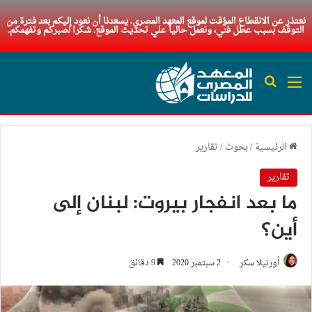
نعتذر عن الانقطاع المؤقت لموقع المعهد المصري. يسعدنا أن نعود إليكم بعد فترة من
التوقف بسبب عطل فني، ونعمل حاليا علي تحديث الموقع. شكرا لصبركم وتفهمكم.
القائمة
بحث عن
الرئيسية
/
بحوث
/
تقارير
تقارير
ما بعد انفجار بيروت: لبنان إلى
أين؟
أورنيلا سكر
2 سبتمبر 2020
9 دقائق