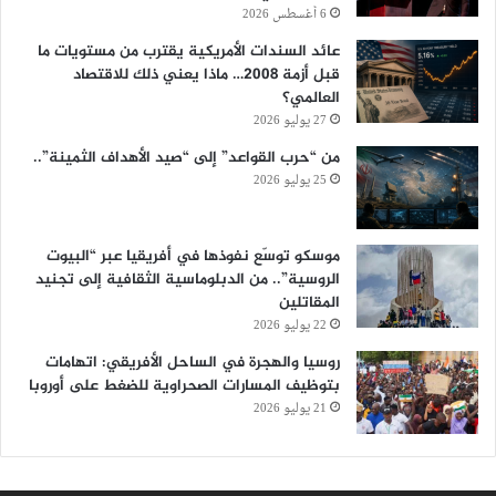
6 أغسطس 2026
عائد السندات الأمريكية يقترب من مستويات ما
قبل أزمة 2008… ماذا يعني ذلك للاقتصاد
العالمي؟
27 يوليو 2026
من “حرب القواعد” إلى “صيد الأهداف الثمينة”..
25 يوليو 2026
موسكو توسّع نفوذها في أفريقيا عبر “البيوت
الروسية”.. من الدبلوماسية الثقافية إلى تجنيد
المقاتلين
22 يوليو 2026
روسيا والهجرة في الساحل الأفريقي: اتهامات
بتوظيف المسارات الصحراوية للضغط على أوروبا
21 يوليو 2026