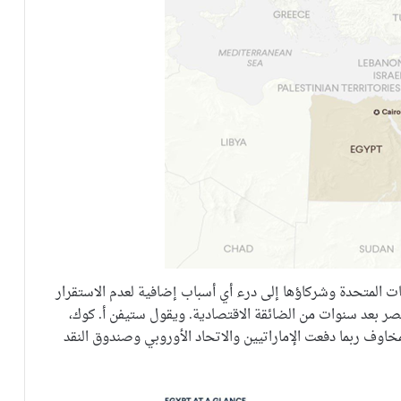
ات المتحدة وشركاؤها إلى درء أي أسباب إضافية لعدم الاستقرار
ر بعد سنوات من الضائقة الاقتصادية. ويقول ستيفن أ. كوك،
خاوف ربما دفعت الإماراتيين والاتحاد الأوروبي وصندوق النقد