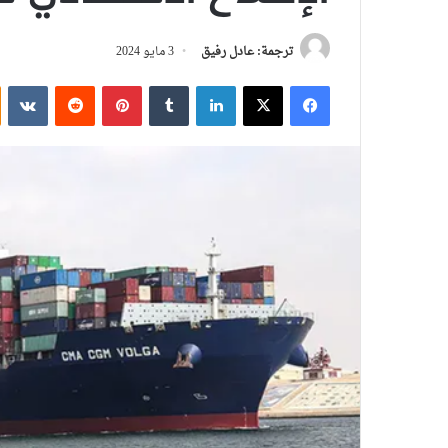
ترجمة: عادل رفيق
3 مايو 2024
فيسبوك
‫X
لينكدإن
بينتيريست