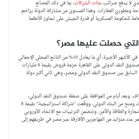
ذي لا يدفع ضرائب،
مئات الشركات
، بما في ذلك المصانع
حة ومطوري العقارات. وهذا المستوى من مشاركة الدولة يزاحم
لعامة للحكومة العسكرية أو قدرة الجيش على تجاوز الأنظمة
 التي حصلت عليها مصر؟
لقد حصلت مصر على التزامات تزيد على 50 مليار دولار في الأشهر الأخيرة، أي ما يعادل 10% من الناتج المحلي الإجمالي
للبلاد. وبفضل رفع أسعار الفائدة وتعويم الجنيه، عرض صندوق النقد الدولي على القاهرة حزمة قروض بقيمة 8 مليارات
السابق بين صندوق النقد الدولي ومصر، وهي ثاني أكبر دولة
ف. وبعد أيام من الموافقة على صفقة صندوق النقد الدولي،
تلقت مصر 6 مليارات دولار في شكل قروض واستثمارات ومنح من البنك الدولي، ووقّعت “شراكة استراتيجية” بقيمة 8
جارة والطاقة والأمن. وتتضمن الترتيبات مع الاتحاد الأوروبي
مر عدد متزايد من المهاجرين الأفارقة عبر مصر في طريقهم إلى