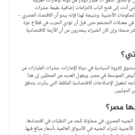
في فبراير 2024، فازت مصر بأكبر استثمار أجنبي لها على الإطلاق: تدفق 35 مليار دولار من دولة الإمارات العربية
تي أدت إلى فتح الباب لالتزامات إضافية بقيمة عشرات
لحكومات الأجنبية. ونتيجة لهذا فإنه يبدو أن الاقتصاد المصري –
فاعاً في معدلات التضخم حتى قبل أن تؤدي الحرب في قطاع غزة
ر صحة؛ وإن كان الخبراء يحذرون من أن الأزمة الاقتصادية
اتي؟
ادي الإماراتي (ADQ)، ثالث أكبر صندوق للثروة السيادية في دولة الإمارات، عشرات المليارات من
أبيض المتوسط في مصر. ويقول العديد من المحللين إن هذا
جه لتفعيل الإصلاحات الاقتصادية المكلفة التي بشّرت بتدفق
 الدوليين.
ها مصر؟
لجنيه المصري، في محاولة للحد من التقلبات في اقتصادها.
لأجنبية لشراء الجنيه في الأسواق العالمية بأسعار مبالغ فيها.