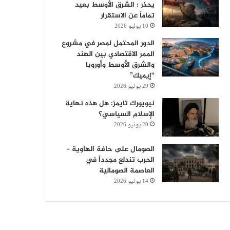
يحذر : الشرق الأوسط بعيد
تماماً عن الاستقرار
10 يوليو 2026
الدور المحتمل لمصر في مشروع
الممر الاقتصادي بين الهند
والشرق الأوسط وأوروبا
“إيميك”
29 يونيو 2026
نيويورك تايمز: هل هذه نهاية
الإسلام السياسي؟
20 يونيو 2026
الصومال على حافة الهاوية –
الحرب تندلع مجدداً في
العاصمة الصومالية
14 يونيو 2026