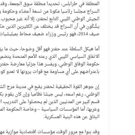
المنطقة في طرابلس، تحديدا منطقة سوق الجمعة، وقد
السراج مجلسا رئاسيا مكونا من تسعة أعضاء وحكومة و
الجيش الوطني الليبي التابع لحفتر، إلا أنه غير محبوب ل
يشُكّون في أن السراج قد يختلف عن الكثيرين الذين حك
صيف 2014، فهو رئيس وزراء ضعيف محاط بميليشيات يتخذونه رهينة بينما يهدرون موارد الخزينة العامة.
أما هيكل السلطة عند حفتر فهو أقل وضوحا، حيث ما يزال
الاتفاق السياسي الليبي الذي رعته الأمم المتحدة يتضم
حكومة الوفاق الوطني، ويفسر هذا جزئيا معارضة حفتر 
باعتراضهم على أي مساومة مع قوات يرونها لا تعدو كون
إن جوهر القوة الحقيقية لحفتر يقبع في مدينة مرج ال
الوطني، رغم اسمه، ليس جيشا نظاميا وإن كان يقوم بك
قسم كبير من المدنيين الذين لم يحصلوا على التدريب ا
وغربها، أما المؤسسات السياسية – وخاصة الحكومة ال
انبثاق عن هذه البنية العسكرية.
وقد بنوا مع مرور الوقت مؤسسات اقتصادية موازية مهمته