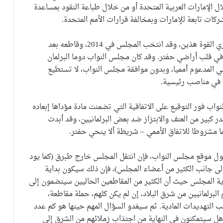
ل الإمارات العربية المتحدة أو من خلال طباعة النقود بمساعدة
كات تابعة للإمارات وبمخالفة قرارات الأمم المتحدة.
ويعتبر مجلس النواب أرض المعركة المؤسسية بين مركزي القوة هذين، وقد انتخب المجلس في 2014، وقاطعه بعد
ي قلب أراضي حفتر. وقد كان مجلس النواب دوما البرلمان
ليبي المدعوم أمميا، وبدون موافقة مجلس النواب، لا تستطيع
ت في مناصب رئيسية.
 فور التوقيع على الاتفاقية التي تضمنت مادة مؤداها إبعاده
 كبير من العنف والابتزاز ضد بعض البرلمانيين، وقد أبدت
 مشروطا للاتفاق الأممي – شريطة ألا ينحي حفتر.
حول موقع مجلس النواب، فإن انتقل المجلس خارج طبرق (كما يود
 إلى جانب الكثير من أعضاء المجلس)، فإن ذلك سيكون بداية
ية المجلس حيث أن الكثير من المقاطعين الحاليين سينضمون إلى
لبرلمانيين من شرق البلاد، إن لم يكن كلهم، حملة مقاطعة،
التهديدات المادية. ثم سيغدو السؤال المهم حينها هو كم عدد
وهل سيتمكنون في النهاية من اجتذاب زملائهم من الشرق إلى