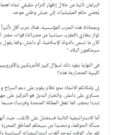
البرلمان ثانية من خلال إظهار التزام حقيقي تجاه اهتما
يُفضي حكم الميليشيات إلى جيش وطني موحد.
وبمحاذاة هذه الحرب المؤسسية، هناك حرب أقل تأثيرا
ثوار بنغازي (المقرب سياسيا من مصراتة) قوات حفتر. 
الآن ما تسمى بالدولة الإسلامية، أو داعش، وكما يقول
سيحكمون البلاد.”
في النهاية يقود ذلك لسؤال كبير للأمريكيين والأوروبيي
الليبية المتصارعة هذه؟
إن بإمكانكم الاتجاه نحو نظام يقوم على دعم السراج و
عسكري على داعش. والخيار البديل هو التركيز على جهود
(بدءا بحفتر، كما تفعل المملكة المتحدة وفرنسا) حسبما
أما الاستراتيجية الثانية فستفشل على الأغلب، حيث أنه
مسألة الحوكمة، وتحديدا من سيحكم المناطق المحررة
لقد حان الوقت ليوحد الغرب استراتيجياته السياسية واس