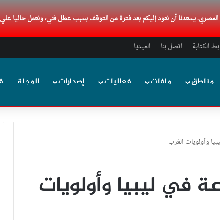
د المصري. يسعدنا أن نعود إليكم بعد فترة من التوقف بسبب عطل فني، ونعمل حاليا علي
ط الكتابة
اتصل بنا
الميديا
مناطق
ملفات
فعاليات
إصدارات
المجلة
ق
بيا وأولويات الغرب
عة في ليبيا وأولويات