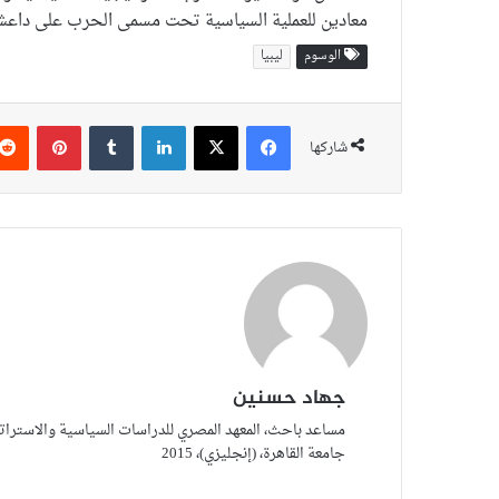
معادين للعملية السياسية تحت مسمى الحرب على داعش
الوسوم
ليبيا
فيسبوك
‫X
لينكدإن
بينتير
شاركها
جهاد حسنين
مساعد باحث، المعهد المصري للدراسات السياسية والاستراتيج
جامعة القاهرة، (إنجليزي)، 2015