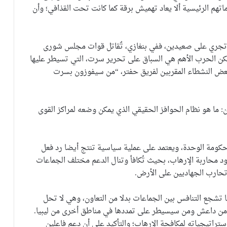
ماتهم الرئيسية ألا يعاد تهميش برقة كما كانت تحت القذافي؛ وأن
ً تجري على صعيدين، ففي بنغازي، تٌقاتل قوات مجلس شورى
لكن الحرب الأهم هي السباق على تحرير سرت، التي تسيطر عليها
 بعض النشطاء المقربين لفريق حفتر، “من سيفوزون بسرت
ن: ما هو نظام الحوافز الحقيقي الذي يمكن وضعه لمراكز القوى
حكومة الوحدة، ويعتمد على عملية سياسية تنتج أيضا رد فعل
 محاربة الإرهاب، بحيث تُكافأ وتنال الدعم مختلف الجماعات
 تحارب الجهاديين على الأرض.
ا تشجع التنافس بين الجماعات بدلا من التعاون، وهي لا تحل
 من داعش ومن سيسيطر على تمددها في مناطق أخرى من ليبيا.
تراتيجياته لمكافحة الإرهاب؛ والتأكيد على أن دعم فاعلين