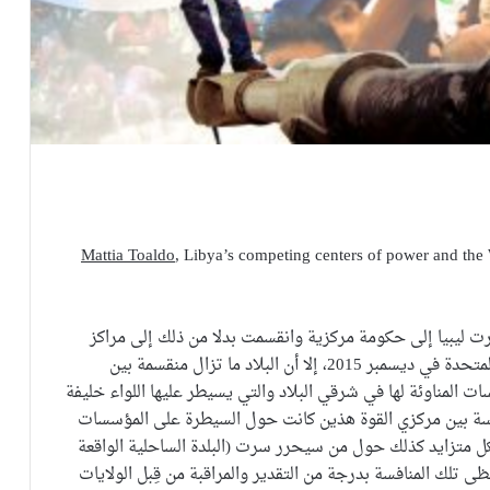
Mattia Toaldo
, Libya’s competing centers of power and the W
معمر القذافي وخاصة منذ صيف 2014، افتقرت ليبيا إلى حكومة مركزية وانقسمت بدلا من ذلك إلى مراكز
قوى عدة، ورغم التوقيع على اتفاق سلام برعاية الأمم المتحدة في ديسمبر 2015، إلا أن البلاد ما تزال منقسمة بين
المناوئة لها في شرقي البلاد والتي يسيطر عليها اللواء خليفة
فسة بين مركزي القوة هذين كانت حول السيطرة على المؤسسات
ل متزايد كذلك حول من سيحرر سرت (البلدة الساحلية الواقعة
لك المنافسة بدرجة من التقدير والمراقبة من قِبل الولايات