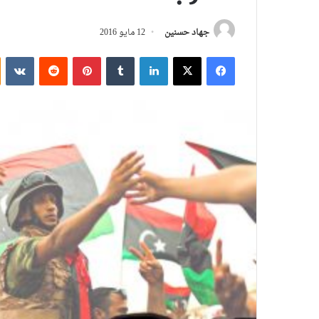
جهاد حسنين
12 مايو 2016
فيسبوك
‫X
لينكدإن
بينتيريست