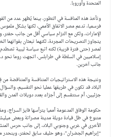
المتحدة وأوروبا.
وتأخذ هذه المنافسة في التطور، بينما يُظهر عدد من الق
فرسميا، تدعم مصر الاتفاق الأممي، لكنها بشكل ملموس 
الإمارات، ولكن مع التزام سياسي أقل من جانب حفتر، 
يتجاوز التصريحات المجردة، لكنهما تبعثان بقواتهما الخ
لمصر (حتى فترة قريبة) لكنه اتبع سياسة ليبية تصطدم 
إسلاميين في السلطة في طرابلس، اتجهت روما نحو دعم 
جانب آخرين.
ونتيجة هذه الاستراتيجيات المتنافسة والمتناقضة من قِب
البلاد قد تكون في طريقها عمليا نحو التقسيم، والسؤال
جزئيين، أم ستتقسم إلى أجزاء بعدد دويلات المدن والقبائ
حكومة الوفاق المدعومة أمميا يترأسها فايز السراج، و
متنوع في ظل قيادة دويلة مدينة مصراتة وبعض ميليش
الأخرى في غربي وجنوبي البلاد، إلى جانب حرس المنشآت
“إبراهيم الجضران”، وهو حليف سابق لحفتر، وينحدر م