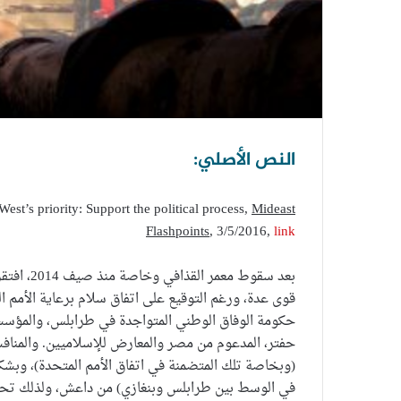
النص الأصلي:
est’s priority: Support the political process,
Mideast
Flashpoints
, 3/5/2016,
link
بعد سقوط 
حكومة الوفاق الوطني المتواجدة في طرابلس، والمؤسسات 
حفتر، المدعوم من مصر والمعارض للإسلاميين. والمنا
(وبخاصة تلك المتضمنة في اتفاق الأمم المتحدة)، وبشك
في الوسط بين طرابلس وبنغازي) من داعش، ولذلك تحظى ت