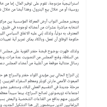
استراتيجية مزدوجة، تقوم على توفير المال، إما من خلا
روسية؛ أو من خلال بيع البترول، وهذا أيضا من خلال شر
انتخابه مباشرة عشرات من أعضائه لوجوده في طبرق، ف
المعترف به دولياً، ولذلك بُني عليه الاتفاق السياسي ال
حكومة الوفاق أن تعمل، وبالكاد يمكن تمرير أية تعيينا
ولذلك ظهرت بوضوح قبضة حفتر القوية على مجلس النواب
عن السلطة، ومُنع المجلس من التصويت عدة مرات، وبقدر
رسائل متتالية موقعة من أغلبية من أعضاء المجلس دعما
إن النزاع الحالي بين مؤيدي اللواء حفتر والسراج هو 
المبعوث الأممي مارتن كوبلر ومعظم السفراء الغربيين،
مرحلة جديدة في التقسيم العملي للبلاد، وستتغير عضو
اجتماعاته (ويصوتون لصالح السراج)، بينما سيبدأ معظم ا
كثيرون منهم بدافع من القناعات الشخصية والبعض بسبب 
البرلمانيين الذين سينضمون إلى هذا التشكيل الجديد، 