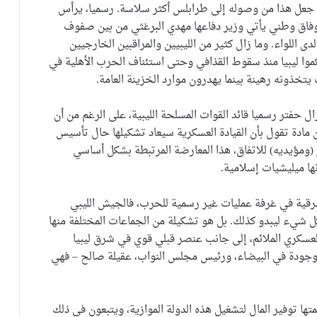
 جعل هذا من وصوله إلى طرابلس أكثر سلاسة. رسميا، يرأس
فاق وطني يأتي وزير دفاعها مهدي البرغثي من بين صفوف
دى اللواء. وما زال كثير من الليبيين والمراقبين الخارجيين
موا ليبيا منذ سقوط القذافي وحتى استئناف الحرب الأهلية في
 حفتر رسميا قائد القوات المسلحة الليبية، على الرغم من أن
ن مادة تقول بأن القيادة العسكرية سيعاد تشكيلها حال تأسيس
(ومؤيديه) للاتفاق، هذا المعارضة المرتبطة بشكل أساسي
ها ميليشيات إسلامية.
شرقية في غرفة عمليات غير رسمية للحرب، فالجيش الليبي
ل شيء ليبدو كذلك. بل هو تشكيلة من الجماعات المختلفة منها
لعسكري الملائم، إلى جانب عنصر قبلي قوي في شرق ليبيا
موجودة في البيضاء، ورئيس مجلس النواب، عقيلة صالح – فهي
ا توفير المال لتشغيل هذه الدولة الموازية، ويتبعون في ذلك