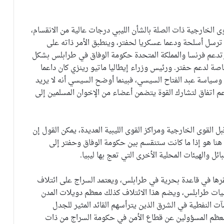
وى الخارجية ذات الصلة بالشأن الليبي درجات عالية من الانقسام،
ترسل أسلحة ودعما عسكريا لحفتر، وينطبق الأمر ذاته على
وتدعم فرنسا والمملكة المتحدة حكومة الوفاق في طرابلس بشكل
اصة لدعم حفتر. ورئيس وزراء إيطاليا ماتيو رينزي كان داعما
وسياسة عبد الفتاح السيسي، فبينما أوضح السيسي أنه لا يريد
اتفاق لتشارك القوة يتضمن أعضاء من الإخوان المسلمين إلى
ل القوى الخارجية ومراكز القوى الليبية العديدة، يمكن القول إن
 هنا هو إذا ما كانت ستنقسم بين حكومة الوفاق وحفتر إلى
ل والهيئات المحلية الأخرى التي تعج بها ليبيا.
مقرها في قاعدة بحرية في طرابلس، ويعتمد السراج على ائتلاف
يات طرابلس، ويضم هذا الائتلاف كذلك معظم دويلات المدن
 النفطية في الشرق الذين يترأسهم القائد المثير للجدل
عظم المسؤولين عن قطاع الأمن في حكومة السراج من ذات