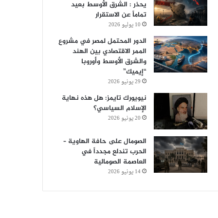
يحذر : الشرق الأوسط بعيد
تماماً عن الاستقرار
10 يوليو 2026
الدور المحتمل لمصر في مشروع
الممر الاقتصادي بين الهند
والشرق الأوسط وأوروبا
“إيميك”
29 يونيو 2026
نيويورك تايمز: هل هذه نهاية
الإسلام السياسي؟
20 يونيو 2026
الصومال على حافة الهاوية –
الحرب تندلع مجدداً في
العاصمة الصومالية
14 يونيو 2026