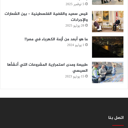
5 نوفمبر 2025
قيس سعيد والقضية الفلسطينية – بين الشعارات
والإجراءات
28 يوليو 2025
‏ما هو أبعد من أزمة الكهرباء في مصر!!
1 يوليو 2024
طبيعة ومدى استمرارية المشروعات التي أنشأها
السيسي
15 يونيو 2023
اتصل بنا