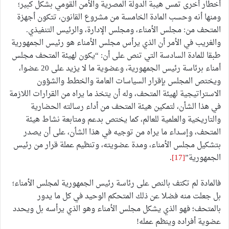
أخطار أخرى تمس هيبة الدولة المصرية والأمن القومي بشكل كبير؛
ومنها أنه وحسب المادة الخامسة من مشروع القانون، تتكون أجهزة
المتحف من: مجلس الأمناء، ومجلس الإدارة، والرئيس التنفيذي.
والغريب في الأمر أن الذي يرأس مجلس الأمناء هو رئيس الجمهورية
طبقا للمادة السادسة التي تنص على أن: “يكون لهيئة المتحف مجلس
أمناء برئاسة رئيس الجمهورية، وعضوية ما لا يزيد على 20 عضوا،
ويختص المجلس بإقرار السياسات العامة والخطط والشؤون
الاستراتيجية لهيئة المتحف، وله أن يتخذ ما يراه من القرارات اللازمة
في هذا الشأن، لتمكين هيئة المتحف من أداء رسالته الحضارية
والتاريخية والعلمية للعالم، كما يختص بدعم ومتابعة نشاط هيئة
المتحف، وإسداء ما يراه من توجيه في هذا الشأن، على أن يصدر
بتشكيل مجلس الأمناء، ومدة عضويته، وتنظيم عملة قرار من رئيس
الجمهورية”
[17]
.
فالمادة لم تكتف بالنص على رئاسة رئيس الجمهورية لمجلس الأمناء؛
بل جعلت منه فضلا عن ذلك المتحكم الوحيد في كل ما يدور
بالمتحف؛ فهو الذي يشكل مجلس الأمناء وهو الذي يرأسه بل ويحدد
عضوية أفراده وينظم عمله!