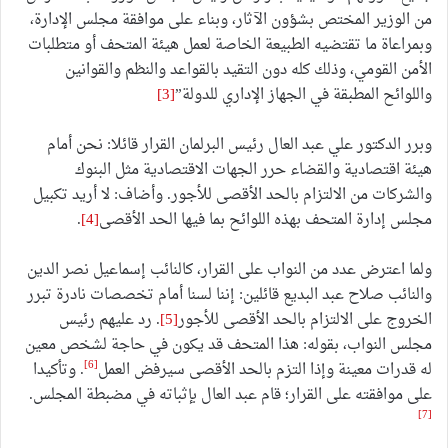
من الوزير المختص بشؤون الآثار، وبناء على موافقة مجلس الإدارة،
وبمراعاة ما تقتضيه الطبيعة الخاصة لعمل هيئة المتحف أو متطلبات
الأمن القومي، وذلك كله دون التقيد بالقواعد والنظم والقوانين
واللوائح المطبقة في الجهاز الإداري للدولة”
[3]
وبرر الدكتور علي عبد العال رئيس البرلمان القرار قائلا: نحن أمام
هيئة اقتصادية والقضاء حرر الجهات الاقتصادية مثل البنوك
والشركات من الالتزام بالحد الأقصى للأجور. وأضاف: لا أريد تكبيل
مجلس إدارة المتحف بهذه اللوائح بما فيها الحد الأقصى
[4]
.
ولما اعترض عدد من النواب على القرار، كالنائب إسماعيل نصر الدين
والنائب صلاح عبد البديع قائلين: إننا لسنا أمام تخصصات نادرة تبرر
الخروج على الالتزام بالحد الأقصى للأجور
[5]
. رد عليهم رئيس
مجلس النواب، بقوله: هذا المتحف قد يكون في حاجة لشخص معين
[6]
له قدرات معينة وإذا التزم بالحد الأقصى سيرفض العمل
. وتأكيدا
على موافقته على القرار؛ قام عبد العال بإثباته في مضبطة المجلس.
[7]