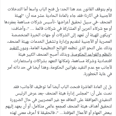
ولم يتوقف القانون عند هذا الحد؛ بل فتح الباب واسعا أما التدخلات
الأجنبية في آثارنا؛ فقد جاء بالمادة الـحادية عشر منه أن: “لهيئة
المتحف -في سبيل تحقيق أغراضها -تأسيس شركات مساهمة بمفردها
أو مع شركاء آخرين أو المشاركة في شركات قائمة … “، وأضافت:
“ويكون للهيئة أن تعهد إلى الشركات أو جهات الخبرة المتخصصة
المصرية أو الأجنبية لتقديم وإدارة وتشغيل الخدمات بهيئة المتحف،
وذلك على النحو الذي تنظمه اللوائح التنظيمية العامة،
ودون التقيد
بالنظم والقواعد الحكومية.
وبذلك أصبح المتحف الكبير هيئة
اقتصادية وشركة مساهمة، بإمكانها التعهد بشراكات واستثمارات
لأجانب مع عدم التقيد بقوانين الحكومة، وهذا أيضا في حد ذاته أمر
في غاية الخطورة.
بل إن المادة العاشرة فتحت الباب أيضا أما توظيف الأجانب؛ فقد
نصت على أن: “لمجلس إدارة هيئة المتحف -بعد عرض الرئيس
التنفيذي-الموافقة على التعاقد مع غير المصريين في حال الضرورة
لتحقيق أهداف هيئة المتحف كمجمع عالمي متكامل، أو أن يعهد إليهم
ببعض المهام أو الأعمال المؤقتة… “، فالحقيقة لا أعرف معنى لهذه