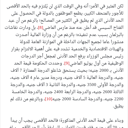
لكن المثير في الأمر؛ أنه وفي الوقت الذي لن يُلتزم فيه بالحد الأقصى
للأجور بالمتحف الكبير، يطمع الموظفون بالدولة في الحصول على
الحد الأدنى الذي لم يطبق في الكثير من المصالح؛ بالرغم من أن عبد
الفتاح السيسي قد أعلن عنه منذ مارس الماضي
[8]
، بل ودارت نقاشات
بالبرلمان بسبب عدم تنفيذه؛ بالرغم من أن وزارة المالية أصدرت
منشورا عاما لجميع الجهات الداخلة في الموازنة العامة للدولة
والهيئات الاقتصادية والخدمية تشدد فيه على أهمية الالتزام بقرار
رئيس مجلس الوزراء برفع الحد الأدنى لمجمل أجر الدرجات
الوظيفية من أول يوليو الماضي
[9]
. وحددت الحكومة قيمة الحد
الأدنى بـ 2000 جنيه؛ بحيث يستحق شاغلو الدرجة الممتازة 7 آلاف
جنيه، والدرجة العالية 5 آلاف جنيه، ودرجة مدير عام 4 آلاف جنيه،
والدرجة الأولى 3500 جنيه، والدرجة الثانية 3 آلاف جنيه، والدرجة
الثالثة 2600 جنيه، والدرجة الرابعة 2400 جنيه، والدرجة الخامسة
2200 جنيه، والدرجة السادسة 2000 جنيه
[10]
، وبالرغم من ذلك لم
يطبق.
وبناء على قيمة الحد الأدنى المذكورة؛ فالحد الأقصى يجب أن يبدأ
من 70 ألف جنيه، فقد قررت القوانين السابقة بأن الحد الأقصى يبلغ