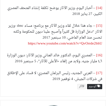
[14]
– أخبار اليوم، وزير الآثار يوضح تكلفة إنشاء المتحف المصري
الكبير، 27 يناير 2018
[15]
– جاء هذا خلال لقاء وزير الآثار مع برنامج: مساء dmc -وزير
الاثار “دخل الوزارة قل كثيراً وأصبح علينا ديون للحكومة ولكنه
تحسن منذ العام الماضي، 10 سبتمبر 2017
https://www.youtube.com/watch?v=QvOrrde2bhU
[16]
– المصري اليوم، الدكتور خالد العناني وزير الآثار: ديون الوزارة
٤٫٦ مليار جنيه. ولابد من إلغاء «الأعلى للآثار”، 5 سبتمبر 2016
[17]
– العربي الجديد، رئيس البرلمان المصري: لا فساد على الإطلاق
في شركات الجيش، 4 نوفمبر 2019
الوسوم
الآثار