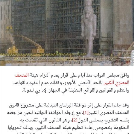
وافق مجلس النواب منذ أيام على قرار بعدم التزام هيئة
المتحف
المصري الكبير
بالحد الأقصى للأجور، وكذلك عدم التقيد بالقواعد
والنظم والقوانين واللوائح المطبقة في الجهاز الإداري للدولة.
وقد جاء القرار على إثر موافقة البرلمان المبدئية على مشروع قانون
المتحف المصري الكبير
[1]
، مع إرجاء الموافقة النهائية لحين مراجعته
بقسم التشريع بمجلس الدول
[2]
، وهو القانون الذي تقدمت به
الحكومة بخصوص إعادة تنظيم هيئة المتحف الكبير، بهدف تحويلها