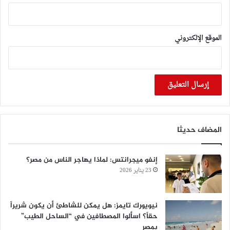
الموقع الإلكتروني
المضاف حديثا
إنفو ميجرانتس: لماذا يهاجر الناس من مصر؟
23 يناير 2026
نيويورك تايمز: هل يمكن للشاطئ أن يكون شريراً
حقاً؟ اسألوا المصطافين في “الساحل الطيب”
بمصر