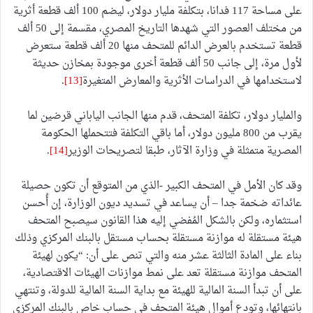
على مساحة 117 فدانا، بتكلفة مليار دولار، ليضم 100 ألف قطعة أثرية
من مختلف العصور التي شهدها التاريخ المصري، مقسمة إلى 50 ألف
قطعة تستخدم بالعرض الدائم للمتحف منها 20 ألف قطعة ستعرض
لأول مرة، إلى جانب 50 ألف قطعة أخرى موجودة بمخازن حديثة
لاستخدامها في الدراسات الأثرية والمعارض المتغيرة
[13]
.
والمليار دولار، تكلفة المتحف، قدم منها الجانب الياباني قرضين لما
يقرب من 800 مليون دولار، أما باقي التكلفة فتتحملها الحكومة
المصرية متمثلة في وزارة الآثار، طبقا لتصريحات الوزير
[14]
.
وقد كان الأمل في المتحف الكبير -الذي من المتوقع أن تكون حصيلة
عائداته ضخمة جدا – أن يساعد في تسديد ديون الوزارة، إن أُحسن
استثماره، ولكن بالشكل المُفضي إليه هذا القانون سيصبح المتحف
هيئة مستقلة له موازنة مستقلة بحساب مستقل بالبنك المركزي وذلك
بناء على المادة الثالثة عشر منه والتي تنص على أن: “يكون لهيئة
المتحف موازنة مستقلة تعد على نمط موازنات الهيئات الاقتصادية،
على أن تبدأ السنة المالية للهيئة مع بداية السنة المالية للدولة، وتنتهي
بانتهائها، وتودع أموال هيئة المتحف في حساب خاص بالبنك المركزي