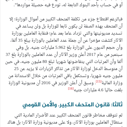
أو في حساب بأحد البنوك التابعة له، تودع فيه حصيلة مواردها”.
فبالرغم اقتطاع جزء من تكلفة المتحف الكبير من أموال الوزارة؛ إلا
أن المتحف بهذه الصفة لن يكون تابعا للوزارة بل ولن يساعد في
تسديد مديونيتها والتي تزداد عاما بعد عام؛ فنقابة العاملين بوزارة
الآثار كشفت مؤخرا عن أن جملة عدد العاملين بالوزارة يبلغ 35 ألفا،
وأن حجم الديون على الوزارة بلغ 5.962 مليارات جنيه. بل وفي
سبتمبر من عام 2017 أعلن وزير الآثار أن عدد العاملين بالوزارة بلغ 37
ألفا وأن المرتبات التي يتقاضونها شهريا تبلغ 80 مليون جنيه، في حين
أن متوسط الدخل لوزارة الآثار من تذاكر الزيارات لا يزيد عن 25
مليون جنيه شهريا، وتستكمل باقي المرتبات من خلال الاستدانة من
[15]
وزارة المالية
. وسبق أن أعلن الوزير في 2016 أن مديونية الوزارة
[16]
بلغت حاليا 4.6 مليارات جنيه
ثالثا: قانون المتحف الكبير. والأمن القومي
لم تتوقف مخاطر قانون المتحف الكبير عند الأضرار المادية التي
ستطال العاملين بوزارة الآثار، ولا على مديونية وزارة الآثار؛ بل هناك