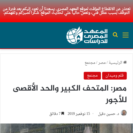
نعتذر عن الانقطاع المؤقت لموقع المعهد المصري. يسعدنا أن نعود إليكم بعد فترة من
التوقف بسبب عطل فني، ونعمل حاليا علي تحديث الموقع. شكرا لصبركم وتفهمكم.
القائمة
بحث عن
الرئيسية
/
مصر
/
مجتمع
قلم وميدان
مجتمع
مصر: المتحف الكبير والحد الأقصى
للأجور
د. حسين دقيل
15 نوفمبر 2019
7 دقائق