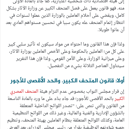
إلى هيئة اقتصادية ذات شخصية اعتبارية، كما جاء بالمادة الأولى
منه. فهو قانون يعمل على فصل المتحف الكبير عن وزارة الآثار بشكل
كامل، ويقضي على أحلام العاملين بالوزارة الذين عملوا لسنوات في
انتظار إتمام المتحف عله يكون سببا في تحسين مستواهم المادي بعد
أن عانوا طويلا.
ولذا فإن هذا القانون وما احتواه من مواد سيكون له تأثير سلبي كبير
على كل من؛ العاملين بالحكومة وعلى الأخص العاملين بوزارة الآثار،
وعلى ميزانية الوزارة، وعلى الأمن القومي. ولذا فإن هذا التقرير
سيتناول العناصر الثلاثة بشيء من التفصيل.
أولا: قانون المتحف الكبير. والحد الأقصى للأجور
إن قرار مجلس النواب بخصوص عدم التزام هيئة
المتحف المصري
الكبير
بالحد الأقصى للأجور؛ قد جاء بناء على ما ورد بالمادة التاسعة
من القانون والتي تنص على: “تصدر اللوائح الداخلية المتعلقة
بالشؤون الإدارية والفنية والمالية، وغير ذلك من اللوائح التنظيمية
العامة، وكذلك اللوائح المتعلقة بنظام العاملين بهيئة المتحف، وتنظيم
جميع شؤونهم الوظيفية بقرار من رئيس مجلس الوزراء، بعد العرض