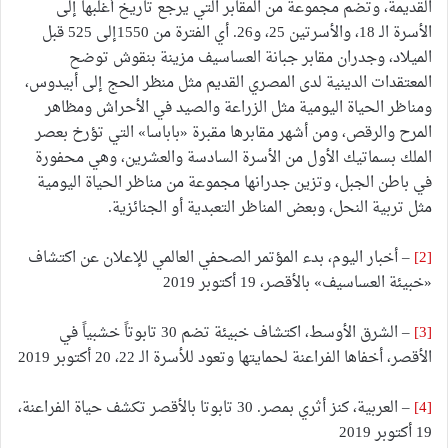
القديمة، وتضم مجموعة من المقابر التي يرجع تاريخ أغلبها إلى
الأسرة الـ 18، والأسرتين 25، و26. أي الفترة من 1550إلى 525 قبل
الميلاد، وجدران مقابر جبانة العساسيف مزينة بنقوش توضح
المعتقدات الدينية لدى المصري القديم مثل منظر الحج إلى أبيدوس،
ومناظر الحياة اليومية مثل الزراعة والصيد في الأحراش ومظاهر
المرح والرقص، ومن أشهر مقابرها مقبرة «باباسا» التي تؤرخ بعصر
الملك بسماتيك الأول من الأسرة السادسة والعشرين، وهي محفورة
في باطن الجبل، وتزين جدرانها مجموعة من مناظر الحياة اليومية
مثل تربية النحل، وبعض المناظر التعبدية أو الجنائزية.
[2]
– أخبار اليوم، بدء المؤتمر الصحفي العالمي للإعلان عن اكتشاف
«خبيئة العساسيف» بالأقصر، 19 أكتوبر 2019
[3]
– الشرق الأوسط، اكتشاف خبيئة تضم 30 تابوتاً خشبياً في
الأقصر، أخفاها الفراعنة لحمايتها وتعود للأسرة الـ 22، 20 أكتوبر 2019
[4]
– العربية، كنز أثري بمصر. 30 تابوتا بالأقصر تكشف حياة الفراعنة،
19 أكتوبر 2019