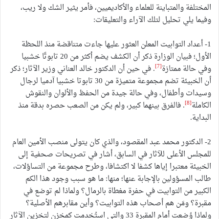
المختلفة والمتباينة للعلماء والأكاديميين، فأمر يثير الشك ولا ريب،
وفيما يلي تحليل لتلك الآراء والتعليقات:
1- أعداد التوابيت المعلن العثور عليها جاءت متناقضة منذ اللحظة
الأول؛ فبيان الوزارة ذكر أن الكشف يضم أكثر من 20 تابوتًا خشبيا
[7]
وفي حالة ممتازة
. في حين أن الدكتور خالد العناني وزير الآثار؛ ذكر
أن الخبيئة تضم مجموعة متميزة من 30 تابوتا خشبيا آدميا لرجال
وسيدات وأطفال، وفي حالة جيدة من الحفظ والألوان والنقوش
[8]
الكاملة
. فالفرق بينهما كبير، ولم يكن من الصعب حصره بدقة منذ
البداية.
2- الدكتور محمد عبد المقصود، والذي كان يتولى منصب الأمين العام
للمجلس الأعلى للآثار في السابق، أشار في تصريحات صحفية إلى
الخبيئة معتبرا إياها كشفا لا اكتشافا، وطرح مجموعة من التساؤلات،
طالب المسؤولين بالإجابة عنها؛ منها: ما هو سبب وجود هذا الكم
الكبير من التوابيت في حفرة مغطاة بالرمال؟ ولماذا لم توضع في
مقبرة؟ ومَن هم أصحاب هذه التوابيت؟ وأين مقابرهم الأصلية؟
ولماذا وُضعت أمام المقبرة 33 والتي استُخدمت كمخزن لتخزين الآثار