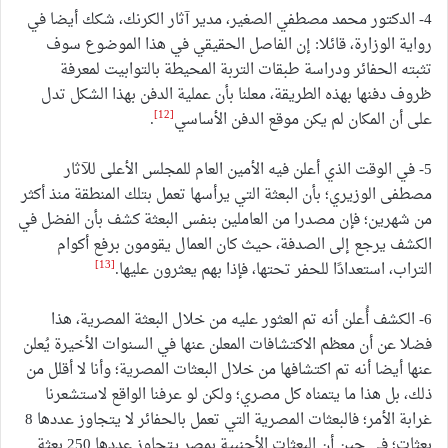
4- الدكتور محمد مصطفي الصغير، مدير آثار الكرنك، شكك أيضا في
رواية الوزارة، قائلا: إن الفاصل الحقيقي في هذا الموضوع سوف
تثبته الحفائر ودراسة طبقات التربة المحيطة بالتوابيت لمعرفة
ظروف دفنها بهذه الطريقة، معلنا بأن عملية الدفن بهذا الشكل تدل
[12]
على أن المكان لم يكن موقع الدفن الأساسي
.
5- في الوقت الذي أعلن فيه الأمين العام للمجلس الأعلى للآثار
مصطفى الوزيري؛ بأن البعثة التي يرأسها تعمل بتلك المنطقة منذ أكثر
من شهرين؛ فإن مصدرا من العاملين بنفس البعثة كشف بأن الفضل في
الكشف يرجع إلى الصدفة، حيث كان العمال يقومون برفع أكوام
[13]
التراب، استعدادًا للحفر تحتها، فإذا بهم يعثرون عليها.
6- الكشف أُعلن أنه تم العثور عليه من خلال البعثة المصرية، هذا
فضلا عن أن معظم الاكتشافات المعلن عنها في السنوات الأخيرة يُعلن
عنها أيضا أنه تم اكتشافها من خلال البعثات المصرية؛ وأنا لا أقلل من
ذلك، بل هذا ما يتمناه كل مصري؛ ولكن لو عرفنا الواقع لاستشعرنا
غرابة الأمر؛ فالبعثات المصرية التي تعمل بالحفائر لا يتجاوز عددها 8
بعثات؛ في حين أن البعثات الأجنبية بمصر يتجاوز عددها 250 بعثة