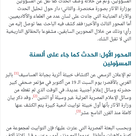
المسؤولين، وتم من خلاله وصف الحدث كما نُقل عن المسؤولين
بوزارة الآثار بصورة مختصرة. والثاني؛ دار حول تحليل الحدث
والآراء المتباينة التي جاءت على لسان عدد من العلماء والأكاديميين.
أما المحور الثالث والأخير؛ فقد كشف فيه الباحث عما توصل إليه من
رأي؛ وذلك من خلال المحورين السابقين، مشفوعا بالحقائق التاريخية
التي لا تقبل الشك.
المحور الأول: الحدث كما جاء على ألسنة
المسؤولين
[1]
تم الإعلان الرسمي عن اكتشاف خبيئة أثرية بجبانة العساسيف
بالبر
الغربي بالأقصر؛ يوم السبت الـ 19 من أكتوبر في مؤتمر صحفي كبير
حضرته وسائل إعلام أجنبية عديدة، في الوقت الذي لم تغطه من
[2]
وسائل الإعلام المصرية المرئية غير وسيلة أو اثنتين
، وقد ذكر بيان
وزارة الآثار بأنها أول خبيئة توابيت آدمية كبيرة يتم الكشف عنها
[3]
كاملة منذ القرن التاسع عشر
.
وبحسب البعثة المصرية التي عثرت عليها؛ فإن التوابيت لمجموعة من
كهنة وكاهنات وأطفال خدموا المعبودَيْن آمون وخنسو قبل ثلاثة آلاف