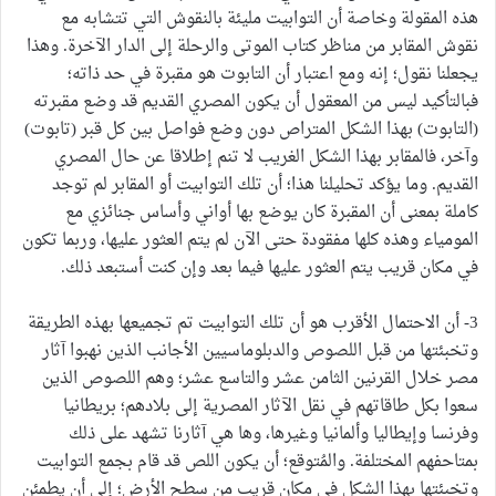
هذه المقولة وخاصة أن التوابيت مليئة بالنقوش التي تتشابه مع
نقوش المقابر من مناظر كتاب الموتى والرحلة إلى الدار الآخرة. وهذا
يجعلنا نقول؛ إنه ومع اعتبار أن التابوت هو مقبرة في حد ذاته؛
فبالتأكيد ليس من المعقول أن يكون المصري القديم قد وضع مقبرته
(التابوت) بهذا الشكل المتراص دون وضع فواصل بين كل قبر (تابوت)
وآخر، فالمقابر بهذا الشكل الغريب لا تنم إطلاقا عن حال المصري
القديم. وما يؤكد تحليلنا هذا؛ أن تلك التوابيت أو المقابر لم توجد
كاملة بمعنى أن المقبرة كان يوضع بها أواني وأساس جنائزي مع
المومياء وهذه كلها مفقودة حتى الآن لم يتم العثور عليها، وربما تكون
في مكان قريب يتم العثور عليها فيما بعد وإن كنت أستبعد ذلك.
3- أن الاحتمال الأقرب هو أن تلك التوابيت تم تجميعها بهذه الطريقة
وتخبئتها من قبل اللصوص والدبلوماسيين الأجانب الذين نهبوا آثار
مصر خلال القرنين الثامن عشر والتاسع عشر؛ وهم اللصوص الذين
سعوا بكل طاقاتهم في نقل الآثار المصرية إلى بلادهم؛ بريطانيا
وفرنسا وإيطاليا وألمانيا وغيرها، وها هي آثارنا تشهد على ذلك
بمتاحفهم المختلفة. والمُتوقع؛ أن يكون اللص قد قام بجمع التوابيت
وتخبئتها بهذا الشكل في مكان قريب من سطح الأرض؛ إلى أن يطمئن