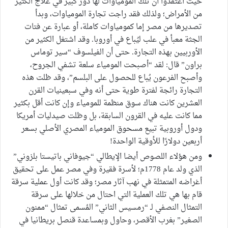
حيث اعتقدوا أن تلك المومياوات لها دور كبير في علاج الكثير
من الأمراض؛ ولذلك فقد راجت تجارة المومياوات، وبدأ
تصديرها من مصر إما كمومياوات كاملة، أو عبارة عن فتات
الجثة معبأ في علب ليُباع في أوروبا. وقد اشتغل الكثير من
الأوربيين بهذه التجارة. حتى أن الفيلسوف “سير توماس
براون” قال: لقد “أصبحت المومياء سلعة تشفي الجروح،
وأصبح الفرعون يُباع للحصول على البلسم”، وقد ظلت هذه
التجارة رائجة لفترة طوية حتى أنه وفي سبعينيات القرن
العشرين كانت هناك سوق منظمة للمومياء وإن كانت أقل بكثير
مما كانت عليه في القرون السابقة، بل وظلت صيدليات أمريكا
ودول أوروبية تبيع مسحوق المومياء المصري الأصلي بسعر
أربعين دولارًا للأوقية الواحدة!
ومن هؤلاء اللصوص أيضا الإيطالي “جيوفاني باتيستا بلزوني”
الذي ولد عام 1778م؛ لأسرة فقيرة وفي مصر عمل على تحقيق
أغراضه المتمثلة في نهب آثار مصر؛ وقد كانت أول عملية سرقة
قام بها هي تلك العملية التي احتال من خلالها على سرقة
التمثال النصفي لـ “رمسيس الثاني” المُسمى تمثال “ممنون
الصغير” بغرب الأقصر، وحاول وبمساعدة قنصل بريطانيا في