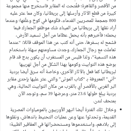
من الأقصر والقاهرة؛ ففُتحت له المقابر فاستخرج منها مجموعة
كبيرة من قطع الآثار وأرسلها إلى بريطانيا، وكان مما عثر عليه
800 جمجمة للمصريين القدماء، فكّومها في كوخ وغلّفها؛ وعندما
أراد نقلها إلى بريطانيا من الميناء شك موظفو الجمارك فيما
يحمله؛ فأخبرهم بأنه يحمل عظاما من أجل تسميد الأرض،
فسُمح له بسفرها، حتى أنه كتب عن هذا الموقف قائلا: “عندما
تعاملت مع رجال الجمارك، وجدت مساومتهم سهلة باستخدام
هذه التسمية”، ولذا فليس من المستغرب أن يكون بدج قد قام
بوضع هذه التوابيت وكومها بهذا الشكل من أجل تهريبها
لبريطانيا كما فعل بالآثار الأخرى، وخاصة أنه سرق أيضا بردية
“آني” المعروفة بـ “كتاب الموتى” والتي عثر عليها بإحدى مقابر
البر الغربي بالأقصر أي بالقرب من مكان التوابيت الحالية، وهي
بردية يبلغ طولها 23.6 متر، وعرضها 39 سم، وتوجد الآن
بمتحف لندن.
وخلال تلك الفترة أيضا انبهر الأوربيون بالمومياوات المصرية
القديمة، وتحدثوا عنها وعن عمليات التحنيط باندهاش، ونقلوها
إلى بلادهم، واستخدموها ومستحضراتها في العقاقير الطبية؛