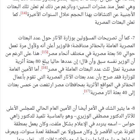
وهي تعمل منذ عشرات السنين؛ وبالرغم من ذلك لم تعلن تلك البعثات
[14]
الأجنبية عن اكتشافات بهذا الحجم خلال السنوات الأخيرة
، كما
تعلن البعثات المصرية
7- كما أن تصريحات المسؤولين بوزارة الآثار حول عدد البعثات
المصرية العاملة بالحفائر متناقضة؛ فالوزير أعلن أنه ولأول مرة تعمل
[15]
حوالي 50 بعثة مصرية في مختلف أنحاء مصر
. هذا على الرغم من
أن الوزير نفسه سبق وأن قال؛ إن عددها حاليا يبلغ 80 بعثة أثرية
[16]
مصرية تمثل ثلث عدد البعثات العاملة في مصر
. أما الأمين العامة
للوزارة فقد صرح بأن عدد بعثات الآثار المصرية التي تقوم بأعمال
الحفائر في المواقع الأثرية بمحافظات مصر ارتفعت من خمس بعثات
[17]
إلى 40 بعثة آثار مصرية
.
8- ما يثير الشك في الأمر أيضا أن الأمين العام الحالي للمجلس الأعلى
للآثار الدكتور مصطفى الوزيري– وهو بالمناسبة تلميذ للدكتور زاهي
حواس – اسمه يتردد في الإعلام بشكل ملفت، وكان يعمل بمنطقة
القرنة غرب الأقصر بل وكان مسؤولا عن المنطقة لعدة سنوات، ويعرف
خباياها جيدا، ودائما ما يرتبط اسمه بالاكتشافات التي تعلن عنها