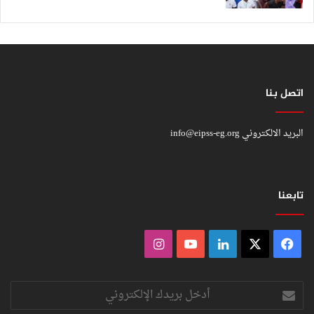
اتصل بنا
البريد الالكتروني
info@eipss-eg.org
تابعنا
فيسبوك
‫X
لينكدإن
‫YouTube
انستقرام
أدخل
بريدك