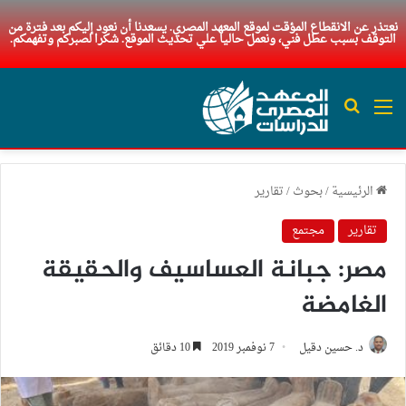
نعتذر عن الانقطاع المؤقت لموقع المعهد المصري. يسعدنا أن نعود إليكم بعد فترة من
التوقف بسبب عطل فني، ونعمل حاليا علي تحديث الموقع. شكرا لصبركم وتفهمكم.
القائمة
بحث عن
الرئيسية
/
بحوث
/
تقارير
تقارير
مجتمع
مصر: جبانة العساسيف والحقيقة
الغامضة
د. حسين دقيل
7 نوفمبر 2019
10 دقائق