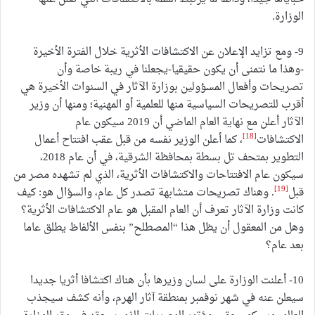
الوزارة.
9- ومع تزايد الإعلان عن الاكتشافات الأثرية خلال الفترة الأخيرة
-وهذا ما نتمنى أن يكون حقيقيا-يجعلنا في ريبة خاصة وأن
تصريحات وأفعال المسؤولين بوزارة الآثار في السنوات الأخيرة هي
أقرب للتصريحات السياسية منها للعلمية أو المهنية؛ ومنها أن وزير
الآثار أعلن مع نهاية العام الماضي أن 2019 سيكون عام
[18]
الاكتشافات
، كما أعلن الوزير نفسه من قبل عقب افتتاح أعمال
التطوير بمتحف تل بسطة بمحافظة الشرقية، في أن عام 2018،
سيكون عام الافتتاحات والاكتشافات الأثرية، الذي لم تشهده مصر من
[19]
قبل
. وهناك تصريحات متشابهة تصدر كل عام، والسؤال هو: كيف
كانت وزارة الآثار تعرف أن العام المقبل هو عام الاكتشافات الأثرية؟
وهل من المعقول أن يظل هذا “المصطلح” بنفس الألفاظ يطلق عاما
بعد عام؟
10- أعلنت الوزارة على لسان وزيرها بأن هناك اكتشافا أثريا جديدا
سيعلن عنه في شهر نوفمبر بمنطقة آثار الهرم، وأنه كشف سيجذب