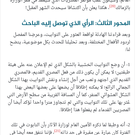
العالم، وسيكون عقب مؤتمر المصريات الذي سيعقد في مقر الوزارة
[20]
بالزمالك
، هكذا يعلن بأن اكتشافا سيحدث الشهر المقبل!
المحور الثالث: الرأي الذي توصل إليه الباحث
وبعد قراءتنا الهادئة لواقعة العثور على التوابيت، وعرضِنا المفصل
لردود الأفعال المختلفة، وبعد تحليلنا للحدث بكل موضوعية، يتضح
لنا:
1- أن وضع التوابيت الخشبية بالشكل الذي تم الإعلان عنه على هيئة
طبقتين؛ لا يمكن أن يكون ذلك من فعل المصري القديم، فالمصري
القديم الذي اجتهد وتعب من أجل إنشاء ونقش التوابيت بهذا الشكل
الجمالي الرائع؛ لا يمكنه إطلاقا أن يضعها على بعضها البعض بهذا
الشكل العشوائي المنفر، كما أن المسافة القريبة من سطح الأرض التي
عُثر بها على تلك التوابيت والتي لم تتجاوز مترا واحدا تؤكد أيضا أن
المصريين القدماء لم يفعلوا هذا إطلاقا.
2- أنه وطبقا لما ذكره الأمين العام لوزارة الآثار بأن التابوت في تلك
[21]
الفترة كان عبارة عن مقبرة في حد ذاته
، فإننا نتفق معه أيضا في