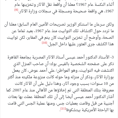
أثناء النكسة عام 1967؟ معلنا أن واقعة نقل الآثار وتخزينها عام
[9]
1967، هي واقعة صحيحة ومسجلة في سجلات وزارة الآثار.
ولكن سرعان ما استنكر الوزير تصريحات الأمين العام السابق؛ معلنا أن
ما تردد حول اكتشاف تلك التوابيت منذ عام 1967، بعيد تماما عن
الصحة، وأوضح أن تخزين التوابيت كان يتم في المقابر، لكن توابيت
[10]
هذا الكشف جرى العثور عليها داخل الجبل.
3- الأستاذ الدكتور أحمد عيسى أستاذ الآثار المصرية بجامعة القاهرة
ذكر على صفحته الشخصية بالفيس بوك؛ أن صاحب المنزل الذي
اكتشفت فيه التوابيت، وهو المواطن/ علي أحمد عوض، كان يعمل
بوزارة الآثار، وذكر أن منزله وما حوله كانت منزوعة ملكيته منذ أكثر
من 10 سنوات؛ بسبب وجود آثار، وهذا دليل على أن الآثار كانت
معروفة بتلك المنطقة التي تم إخلاؤها من الأهالي منذ عام 2007. كما
أشار الدكتور أحمد عيسى أيضا إلى أن تلك المنطقة عملت بها بعثات
أجنبية من قبل وقامت بعمليات جس، ومنها عملية الجس التي قامت
[11]
بها الباحثة الأمريكية بيتشكوفا
.