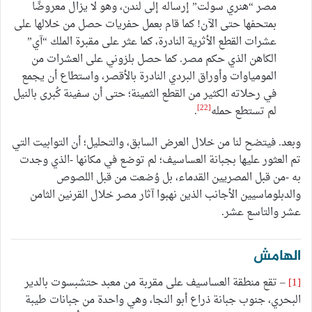
مصر “هنري سولت” إرساله إلى لندن، وهو لا يزال معروضًا
بمتحفها حتى الآن! كما قام بعمل حفريات حصل من خلالها على
عشرات القطع الأثرية النادرة، كما عثر على مقبرة الملك “آي”
الكاهن الذي حكم مصر. كما حصل بلزوني على العشرات من
المومياوات وأوراق البردي النادرة بالأقصر، واستطاع أن يجمع
في رحلاته الكثير من القطع الثمينة؛ حتى أن سفينة كُبرى بالنيل
[22]
لم تستطع حمله
.
وبعد. فيتضح لنا من خلال العرض السابق، والتحليل؛ أن التوابيت التي
تم العثور عليها بجبانة العساسيف؛ لم توضع في مكانها -الذي وجدت
به -من قبل المصريين القدماء، بل وُضعت من قبل اللصوص
والدبلوماسيين الأجانب الذين نهبوا آثار مصر خلال القرنين الثامن
عشر والتاسع عشر.
الهامش
[1]
– تقع منطقة العساسيف على مقربة من معبد حتشبسوت بالدير
البحري، جنوب جبانة ذراع أبو النجا، وهي واحدة من جبانات طيبة