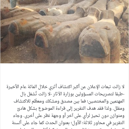
مصر: جبانة العساسيف والحقيقة الغامضة الآثار
لا زالت تبعات الإعلان عن أكبر اكتشاف أثري خلال المائة عام الأخيرة
-طبقا لتصريحات المسؤولين بوزارة الآثار -لا زالت تُشغل بال
المهتمين والمختصين؛ فما بين مصدق ومشكك ومعظّم للاكتشاف
ومقلل. ولذا فقد هدف التقرير إلى قراءة الموضوع بشكل هادئ
ومتوازن دون تحيز لرأي على آخر أو وجهة نظر على أخرى. وجاء
التقرير في محاور ثلاثة؛ الأول؛ بعنوان الحدث كما جاء على ألسنة