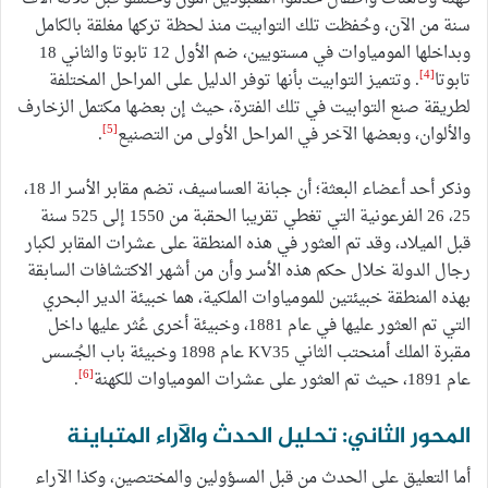
سنة من الآن، وحُفظت تلك التوابيت منذ لحظة تركها مغلقة بالكامل
وبداخلها المومياوات في مستويين، ضم الأول 12 تابوتا والثاني 18
[4]
تابوتا
. وتتميز التوابيت بأنها توفر الدليل على المراحل المختلفة
لطريقة صنع التوابيت في تلك الفترة، حيث إن بعضها مكتمل الزخارف
[5]
والألوان، وبعضها الآخر في المراحل الأولى من التصنيع
.
وذكر أحد أعضاء البعثة؛ أن جبانة العساسيف، تضم مقابر الأسر الـ 18،
25، 26 الفرعونية التي تغطي تقريبا الحقبة من 1550 إلى 525 سنة
قبل الميلاد، وقد تم العثور في هذه المنطقة على عشرات المقابر لكبار
رجال الدولة خلال حكم هذه الأسر وأن من أشهر الاكتشافات السابقة
بهذه المنطقة خبيئتين للمومياوات الملكية، هما خبيئة الدير البحري
التي تم العثور عليها في عام 1881، وخبيئة أخرى عُثر عليها داخل
مقبرة الملك أمنحتب الثاني KV35 عام 1898 وخبيئة باب الجُسس
[6]
عام 1891، حيث تم العثور على عشرات المومياوات للكهنة
.
المحور الثاني: تحليل الحدث والآراء المتباينة
أما التعليق على الحدث من قبل المسؤولين والمختصين، وكذا الآراء