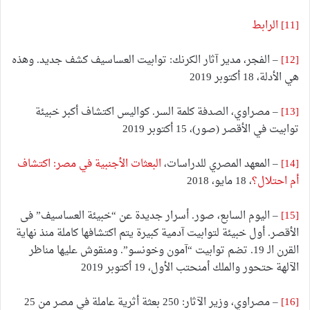
[11]
الرابط
[12]
– الفجر، مدير آثار الكرنك: توابيت العساسيف كشف جديد. وهذه
هي الأدلة، 18 أكتوبر 2019
[13]
– مصراوي، الصدفة كلمة السر. كواليس اكتشاف أكبر خبيئة
توابيت في الأقصر (صور)، 15 أكتوبر 2019
[14]
– المعهد المصري للدراسات،
البعثات الأجنبية في مصر: اكتشاف
أم احتلال؟
، 18 مايو، 2018
[15]
– اليوم السابع، صور. أسرار جديدة عن “خبيئة العساسيف” فى
الأقصر. أول خبيئة لتوابيت آدمية كبيرة يتم اكتشافها كاملة منذ نهاية
القرن الـ 19. تضم توابيت “آمون وخونسو”. ومنقوش عليها مناظر
الآلهة حتحور والملك أمنحتب الأول، 19 أكتوبر 2019
[16]
– مصراوي، وزير الآثار: 250 بعثة أثرية عاملة في مصر من 25