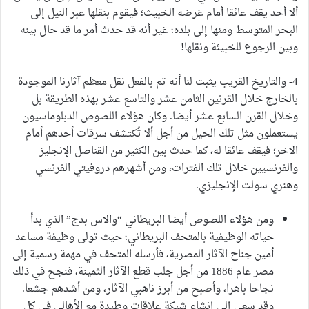
ألا أحد يقف عائقا أمام غرضه الخبيث؛ فيقوم بنقلها عبر النيل إلى
البحر المتوسط ومنها إلى بلده؛ غير أنه قد حدث أمر ما قد حال بينه
وبين الرجوع للخبيئة ونقلها!
4- والتاريخ القريب يثبت لنا أنه تم بالفعل نقل معظم آثارنا الموجودة
بالخارج خلال القرنين الثامن عشر والتاسع عشر بهذه الطريقة بل
وخلال القرن السابع عشر أيضا. وكان هؤلاء اللصوص الدبلوماسيون
يستعملون مثل تلك الحيل من أجل ألا تُكتشف سرقات أحدهم أمام
الآخر؛ فيقف عائقا له، كما حدث بين الكثير من القناصل الإنجليز
والفرنسيين خلال تلك الفترات، ومن أشهرهم دروفيتي الفرنسي
وهنري سولت الإنجليزي.
ومن هؤلاء اللصوص أيضا البريطاني “والاس بدج” الذي بدأ
حياته الوظيفية بالمتحف البريطاني؛ حيث تولى وظيفة مساعد
أمين جناح الآثار المصرية، فأرسله المتحف في مهمة رسمية إلى
مصر عام 1886 من أجل جلب قطع الآثار الثمينة، فنجح في ذلك
نجاحا باهرا، وأصبح من أبرز ناهبي الآثار، ومن أشدهم جشعا.
وقد سعى إلى إنشاء شبكة علاقات وطيدة مع الأهالي في كل