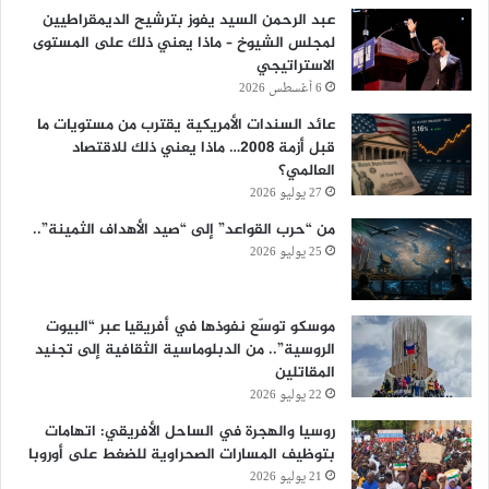
عبد الرحمن السيد يفوز بترشيح الديمقراطيين
لمجلس الشيوخ – ماذا يعني ذلك على المستوى
الاستراتيجي
6 أغسطس 2026
عائد السندات الأمريكية يقترب من مستويات ما
قبل أزمة 2008… ماذا يعني ذلك للاقتصاد
العالمي؟
27 يوليو 2026
من “حرب القواعد” إلى “صيد الأهداف الثمينة”..
25 يوليو 2026
موسكو توسّع نفوذها في أفريقيا عبر “البيوت
الروسية”.. من الدبلوماسية الثقافية إلى تجنيد
المقاتلين
22 يوليو 2026
روسيا والهجرة في الساحل الأفريقي: اتهامات
بتوظيف المسارات الصحراوية للضغط على أوروبا
21 يوليو 2026