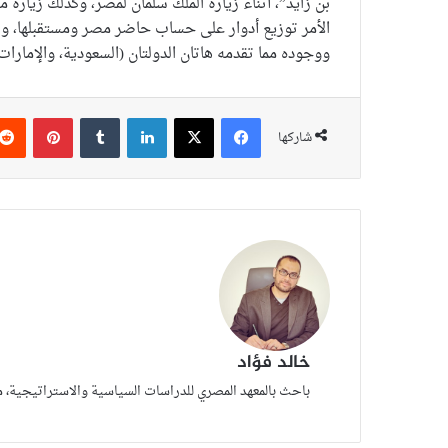
بن زايد”، أثناء زيارة الملك سلمان لمصر، وكذلك زيارة 
الأمر توزيع أدوار على حساب حاضر مصر ومستقبلها، ولم
ووجوده مما تقدمه هاتان الدولتان (السعودية، والإمار
فيسبوك
‫X
لينكدإن
بينتير
شاركها
خالد فؤاد
باحث بالمعهد المصري للدراسات السياسية والاستراتيجية، 