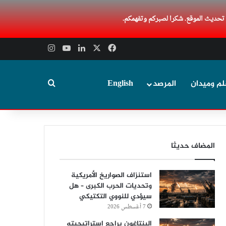
 تحديث الموقع. شكرا لصبركم وتفهمكم.
‫X
فيسبوك
لينكدإن
‫YouTube
انستقرام
بحث عن
لم وميدان
المرصد
English
المضاف حديثا
استنزاف الصواريخ الأمريكية
وتحديات الحرب الكبرى – هل
سيؤدي للنووي التكتيكي
7 أغسطس 2026
البنتاغون يراجع استراتيجيته