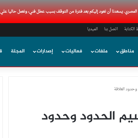
د المصري. يسعدنا أن نعود إليكم بعد فترة من التوقف بسبب عطل فني، ونعمل حاليا علي
الكتابة
اتصل بنا
الميديا
مناطق
ملفات
فعاليات
إصدارات
المجلة
ق
وحدود العلاقة
يم الحدود وحدود