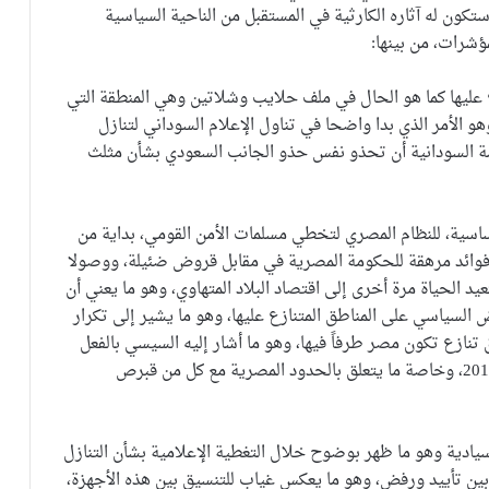
ستكون له آثاره الكارثية في المستقبل من الناحية السياسية
ؤشرات، من بينها:
 عليها كما هو الحال في ملف حلايب وشلاتين وهي المنطقة التي
و الأمر الذي بدا واضحا في تناول الإعلام السوداني لتنازل
ة السودانية أن تحذو نفس حذو الجانب السعودي بشأن مثلث
لأساسية، للنظام المصري لتخطي مسلمات الأمن القومي، بداية من
وائد مرهقة للحكومة المصرية في مقابل قروض ضئيلة، ووصولا
 الحياة مرة أخرى إلى اقتصاد البلاد المتهاوي، وهو ما يعني أن
 السياسي على المناطق المتنازع عليها، وهو ما يشير إلى تكرار
ازع تكون مصر طرفاً فيها، وهو ما أشار إليه السيسي بالفعل
في خطابه أمام عدد من القوى السياسية في 13 أبريل 2016، وخاصة ما يتعلق بالحدود المصرية مع كل من قبرص
السيادية وهو ما ظهر بوضوح خلال التغطية الإعلامية بشأن التنازل
بين تأييد ورفض، وهو ما يعكس غياب للتنسيق بين هذه الأجهزة،