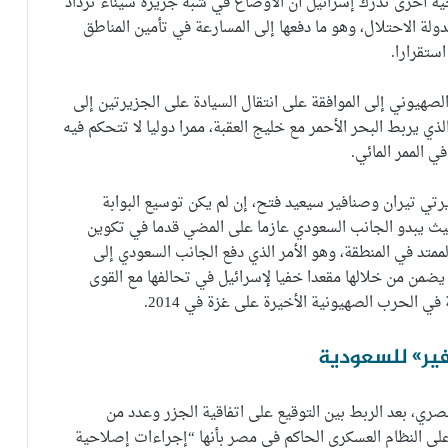
ة أخرى تدرك إسرائيل أن الأوضاع في شبه جزيرة سيناء تزداد
لدولة الاحتلال، وهو ما دفعها إلى المسارعة في تأمين المناطق
ستقرارا.
لصهيوني إلى الموافقة على انتقال السيادة على الجزيرتين إلى
ي يربط البحر الأحمر مع خليج العقبة، ممرا دوليا لا تتحكم فيه
 الممر المائي.
رتي تيران وصنافير سيعيد فتح، إن لم يكن توسيع البوابة
 حيث يبدو الجانب السعودي عازما على المضي قدما في تكوين
ممتد في المنطقة، وهو الأمر الذي دفع الجانب السعودي إلى
يضمن من خلالها مقعدا خفيا لإسرائيل في تحالفها مع القوى
ي الحرب الصهيونية الأخيرة على غزة في 2014.
افير» للسعودية
مصري، بعد الربط بين التوقيع على اتفاقية الجزر وعدد من
على النظام العسكري الحاكم في مصر بأنها “إجراءات إصلاحية