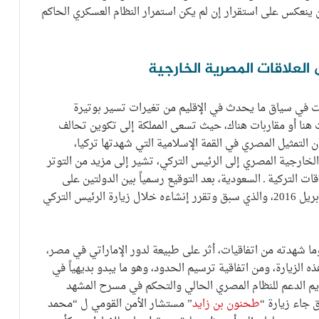
أن ينعكس على استقرار إن لم يكن استمرار النظام العسكري الحاكم
ى العلاقات المصرية الخارجية
ت في سياق ما يحدث في الإقليم من تغيرات تسير بوتيرة
هنا أو مقاربات هناك، حيث تسعى المملكة إلى تكوين تحالف
ن التمثيل المصري في القمة الإسلامية التي شهدتها تركيا،
الخارجية المصري إلى الرئيس التركي، تشير إلى مزيد من التوتر
ت التركية ـ السعودية، بعد التوقيع رسمياً بين الدولتين على
في 14 أبريل 2016، والذي سبق وتقرر إنشاءه خلال زيارة الرئيس التركي
ما شهدته من اتفاقيات، أثر على طبيعة لدور الإماراتي في مصر،
 الزيارة، ومن اتفاقية ترسيم الحدود، وهو ما يبدو بديهياً في
يم الدعم للنظام المصري الحالي والتحكم في مسرح المشهد
 جاء زيارة “
طحنون بن زايد
” مستشار الأمن القومي ل “محمد