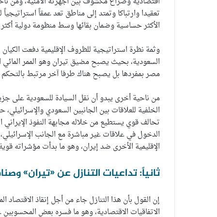
اقتصادية وصراع مكشوف بين أجهزته الأمنية، ومن ناحي
تعقيدا وارتباكا وتمتد إلى مناطق تعد عمقاً استراتيجياً 
الأكثر حساسية وضمان بقائها وسط منظومة دولية أكثر ا
وثمة نظرة استراتيجية للظروف الإقليمية دفعت الكيان ا
السعودية، بحيث يصبح مضيق تيران وهو الممر المائي الذ
مصر بمفردها بل يصبح هناك طرفا آخر مرتبط بالتحكم في
من ناحية أخرى يبدو أن نقل السيادة للسعودية على جزي
الخلفية للعلاقات بين الجانبين السعودي والإسرائيلي،
تحالف قوي يستطيع من خلاله مجابهة النفوذ الإيراني ال
الدخول في علاقات غير مباشرة مع الجانب الإسرائيلي، 
الإقليمية الأخرى ضد إيران، وهو ما بدأت مؤشراته قوية ف
ثانياً: تداعيات التنازل عن «تيران» وصن
إن القول بأن هذا التنازل جاء من أجل إنقاذ الاقتصاد ال
الاتفاقيات الاقتصادية، وهو ما فسره بعض المحسوبين 