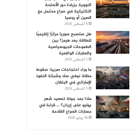
النووية بزيادة دور الأسلحة
التكتيكية في صراع محتمل مع
الصين أو روسيا
6 أغسطس 2026
هل ستصبح سوريا مركزًا إقليميًا
للطاقة بعد هرمز؟ بين
الطموحات الجيوسياسية
والعقبات الواقعية
5 أغسطس 2026
ما وراء احتجاجات صربيا: سقوط
مظلة نوفي ساد وشبكة النفوذ
الإماراتي في البلقان
3 أغسطس 2026
ماذا بعد جولة تصعيد شهر
يوليو على إيران؟ ….قراءة في
مسارات الصراع القادمة
30 يوليو 2026