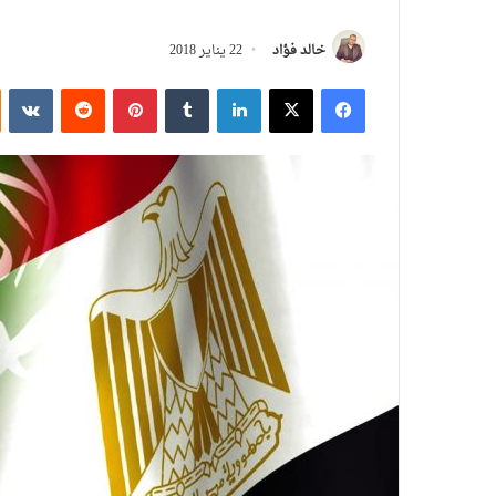
خالد فؤاد
22 يناير 2018
فيسبوك
‫X
لينكدإن
بينتيريست