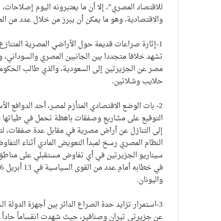
للاقتصاد المصري”، إلا أن ما يعتبرونه اليوم إصلاحات، 
والاقتصادية، وهو ما يمكن أن يبرز من خلال عدد من الم
1-إثارة صراعات قديمة حول الأراضي المصرية المتنازع
تشهد خلافا متجددا بين الجانبين المصري والسوداني، وه
مصر عن الجزيرتين إلى السعودية، والذي طالب الحكوم
حلايب وشلاتين.
2- بات الوضع الاقتصادي المتأزم لمصر، أحد الدوافع ا
التوقيع على مشاريع وصفقات باهظة تحمل في طياتها ف
إلى التنازل عن أراض مصرية في مقابل عدة صفقات، لتعيد
النظام المصري رسخ لمبدأ التعويض المادي أثناء التفاوض
سيناريو الجزيرتين في أي تفاوض مستقبلي على مناطق تن
واليونان.
3-استمرار تزايد حدة الصراع الدائر بين أجهزة الدولة 
عن جزيرتي تيران وصنافير، حيث شهدت انقساماً حاداً 