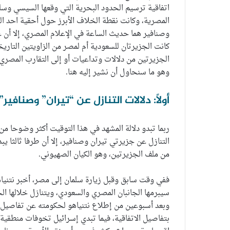
اتفاقية ترسيم الحدود البحرية التي وقعها السيسي وسل
المصرية، وكانت نقطة الخلاف الأبرز حول أحقية احد ال
وصنافير هما حديث الساعة في الإعلام المصري، إلا أن 
كانت الجزيرتان للسعودية أم لمصر من الزاويتين التاريخي
الجزيرتين من دلالات وتداعيات أو إلى التقارب المصري
وهو ما سنحاول أن نشير إليه هنا.
أولاً: دلالات التنازل عن “تيران” وصنافير”:
ربما تبدو دلالة المشهد في هذا التوقيت أكثر وضوحا
التنازل عن جزيرتي تيران وصنافير، إلا أن طرفا ثالثا ي
من ملف الجزيرتين، وهو الكيان الصهيوني.
ففي وقت سابق وقبل زيارة سلمان إلى مصر، أخبر نتنياهو
سيبرمها الجانبان المصري والسعودي، ويتنازل خلالها ا
وبعد أسبوعين من إطلاع نتنياهو لحكومته عن تفاصيل ا
بتفاصيل الاتفاقية، فيما تبدي إسرائيل تخوفات منطقية 