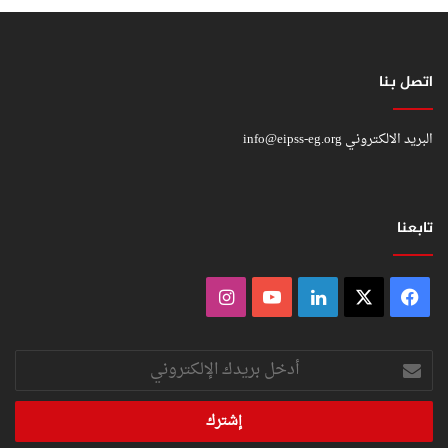
اتصل بنا
البريد الالكتروني
info@eipss-eg.org
تابعنا
فيسبوك
‫X
لينكدإن
‫YouTube
انستقرام
أدخل
بريدك
الإلكتروني