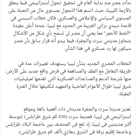
بدأت مصر منذ بداية العام في تحقيق تحول استراتيجي فيما يتعلق
بالأزمة الليبية، حيث اتسم هذا التحول بمستوى عال من التعبئة على
المستوى السياسي والإعلامي والعسكري، فكان خطاب السيسي في
قاعدة سيدي براني القريبة من الحدود مع ليبيا، عندما أعلن عقيدة
“الخط الأحمر” مما يعني أن مصر لن تسمح بأي شكل من الأشكال
بتجاوز مدينتي سرت والجفرة، فيما يبدو أنه قرار سابق بأن مصر
سيكون لها رد عسكري في هذا الشأن.
الخطاب المصري الجديد بشأن ليبيا يستهدف تغييرات عدة في
طريقة التعامل مع الملف والمساهمة في فرض واقع جديد على الأرض،
منها شرعنة الدعم والمساعدات العسكرية التي تقدمها لميليشيات
شرق ليبيا طوال الأعوام الماضية والتمهيد لتكثيفها خلال الفترة
المقبلة.
تعتبر مدينتا سرت والجفرة مدينتان ذات أهمية بالغة وموقع
استراتيجي فى ليبيا، فمدينة سرت (450 كم شرق طرابلس) تتوسط
أكبر مدينتين فى ليبيا، إذ تقع فى المنتصف بين عاصمة البلاد طرابلس
وعاصمة إقليم برقة فى الشرق بنغازي (ألف كم شرق طرابلس).