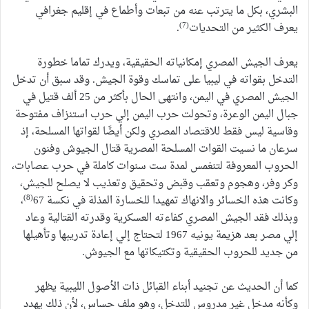
البشري، بكل ما يترتب عنه من تبعات وأطماع في إقليم جغرافي
(7)
يعرف الكثير من التحديات
.
يعرف الجيش المصري إمكانياته الحقيقية، ويدرك تماما خطورة
التدخل بقواته في ليبيا على تماسك وقوة الجيش. وقد سبق أن تدخل
الجيش المصري في اليمن، وانتهى الحال بأكثر من 25 ألف قتيل في
جبال اليمن الوعرة، وتحولت حرب اليمن إلي حرب استنزاف مفتوحة
وقاسية ليس فقط للاقتصاد المصري ولكن أيضًا لقواتها المسلحة، إذ
سرعان ما نسيت القوات المسلحة المصرية قتال الجيوش وفنون
الحروب المعروفة لتنغمس لمدة ست سنوات كاملة في حرب عصابات،
وكر وفر، وهجوم وتعقب وقبض وتحقيق وتعذيب لا يصلح للجيش،
(8)
وكانت هذه الخسائر والانهاك تمهيدا للخسارة المذلة في نكسة 67
،
وبذلك فقد الجيش المصري كفاءته العسكرية وقدرته القتالية وعاد
إلي مصر بعد هزيمة يونيه 1967 لتحتاج إلي إعادة تدريبها وتأهيلها
من جديد للحروب الحقيقية وتكتيكاتها مع الجيوش.
كما أن الحديث عن تجنيد أبناء القبائل ذات الأصول الليبية يظهر
وكأنه مدخل غير مدروس للتدخل، وهو ملف حساس، لأن ذلك يهدد