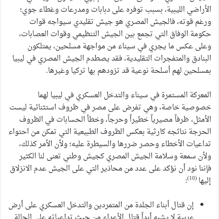
الأراضي الليبية، بسبب توفره على دبابات ومدرعات وغطاء جوي؛
ورغم قوته، فالجيش المصري هو جيش تقليدي سيواجه قوات
حكومة الوفاق التي تجمع بين الجيش التنظيمي وقوات العصابات،
وعلى عكس ما يجري في سيناء من مواجهة مسلحين، يمتلكون
البنادق والمتفجرات التقليدية، فقد يصطدم الجيش المصري في ليبيا
بمسلحين لهم أسلحة نوعية قد تزودهم بها تركيا وغيرها.
المعركة المستمرة في سيناء والتدخل العسكري في ليبيا لهما
خصوصية خاصة، وهي تفرض على مصر في ظروف استثنائية ليست
الأمثل، ظرفاً مصيرياً خطيراً وحرجاً، وخطأ الحسابات في الظروف
الحرجة نتائجه كارثية بعكس الظروف الطبيعية التي تمكن من احتواء
تداعيات الأخطاء وحصر ضررها والسيطرة عليه؛ ولأن الأمر كذلك،
ولأن سمعة وسلامة الجيش المصري كجيش وطني تعنى لنا الكثير
فإننا نود أن نؤكد على عدد من محاذير التي على الجيش عدم الانزلاق
(10)
إليها
:
إن قتال أبناء الجلدة من المتمردين والتدخل العسكري على أرض
عربية لا يشبه أبداً قتال الأعداء من حيث تداعياته على الحالة