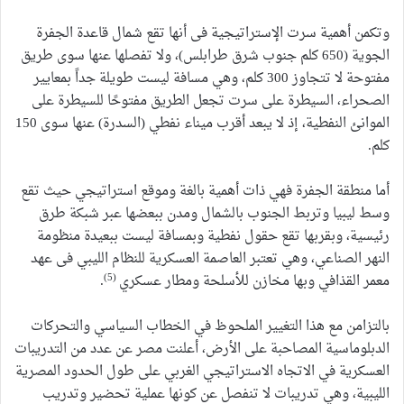
وتكمن أهمية سرت الإستراتيجية فى أنها تقع شمال قاعدة الجفرة
الجوية (650 كلم جنوب شرق طرابلس)، ولا تفصلها عنها سوى طريق
مفتوحة لا تتجاوز 300 كلم، وهي مسافة ليست طويلة جداً بمعايير
الصحراء، السيطرة على سرت تجعل الطريق مفتوحًا للسيطرة على
الموانئ النفطية، إذ لا يبعد أقرب ميناء نفطي (السدرة) عنها سوى 150
كلم.
أما منطقة الجفرة فهي ذات أهمية بالغة وموقع استراتيجي حيث تقع
وسط ليبيا وتربط الجنوب بالشمال ومدن ببعضها عبر شبكة طرق
رئيسية، وبقربها تقع حقول نفطية وبمسافة ليست ببعيدة منظومة
النهر الصناعي، وهي تعتبر العاصمة العسكرية للنظام الليبي فى عهد
(5)
معمر القذافي وبها مخازن للأسلحة ومطار عسكري
.
بالتزامن مع هذا التغيير الملحوظ في الخطاب السياسي والتحركات
الدبلوماسية المصاحبة على الأرض، أعلنت مصر عن عدد من التدريبات
العسكرية في الاتجاه الاستراتيجي الغربي على طول الحدود المصرية
الليبية، وهي تدريبات لا تنفصل عن كونها عملية تحضير وتدريب