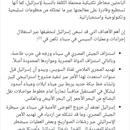
الباحثين مخاطر تكتيكية محتملة الكلفة بالنسبة لإسرائيل، كما أنها
تستطيع وقادرة على معالجتها عبر ما تمتلكه من منظومات تسليحية
وتكنولوجية واستخباراتية.
إن أهم الأهداف التي قد تسعى إسرائيل لتحقيقها عبر استغلال
(2)
إجراءات وعمليات السيسي في سيناء تكمن في
:
استنزاف الجيش المصري في سيناء وزجّه في حرب طاحنة،
وبالتالي استنزاف الدولة المصرية ومواردها المحدودة أصلاً.
تهديد المجرى الملاحي لقناة السويس، ويبدو أن إسرائيل قبل
سنوات استعدت لهذا الأمر عبر تنفيذ مشروع استراتيجي كبير
بإنشاء خط سكة حديد يربط بين ميناء ايلات وميناء أسدود
ليشكل في المستقبل منافساً تجارياً امام خطوط مواصلات نقل
البضائع من البحر الأحمر إلى البحر الأبيض وبالعكس.
إسرائيل تعتقد أن خروج الفوضى الأمنية في سيناء عن سيطرة
الجيش المصري، وما قد تشكله من ازدياد في تهديد الأمن
الإسرائيلي عبر رشقات الصواريخ وبعض العمليات سيضطر
الدولة المصرية إلى القبول بإدخال إسرائيل وأمريكا ضمن