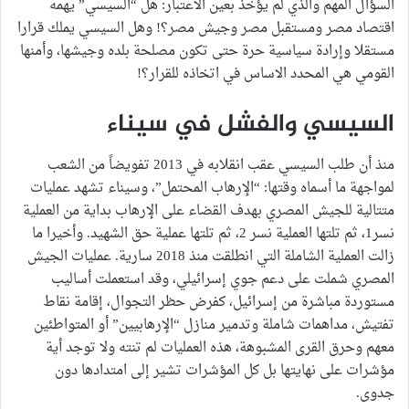
السؤال المهم والذي لم يؤخذ بعين الاعتبار: هل “السيسي” يهمه
اقتصاد مصر ومستقبل مصر وجيش مصر؟! وهل السيسي يملك قرارا
مستقلا وإرادة سياسية حرة حتى تكون مصلحة بلده وجيشها، وأمنها
القومي هي المحدد الاساس في اتخاذه للقرار؟!
السيسي والفشل في سيناء
منذ أن طلب السيسي عقب انقلابه في 2013 تفويضاً من الشعب
لمواجهة ما أسماه وقتها: “الإرهاب المحتمل”، وسيناء تشهد عمليات
متتالية للجيش المصري بهدف القضاء على الإرهاب بداية من العملية
نسر1، ثم تلتها العملية نسر 2، ثم تلتها عملية حق الشهيد. وأخيرا ما
زالت العملية الشاملة التي انطلقت منذ 2018 سارية. عمليات الجيش
المصري شملت على دعم جوي إسرائيلي، وقد استعملت أساليب
مستوردة مباشرة من إسرائيل، كفرض حظر التجوال، إقامة نقاط
تفتيش، مداهمات شاملة وتدمير منازل “الإرهابيين” أو المتواطئين
معهم وحرق القرى المشبوهة، هذه العمليات لم تنته ولا توجد أية
مؤشرات على نهايتها بل كل المؤشرات تشير إلى امتدادها دون
جدوى.