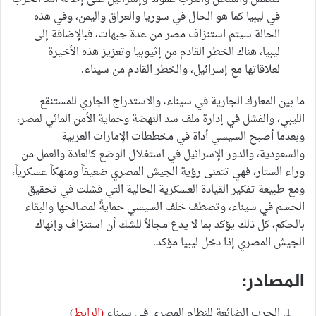
في ليبيا كما هو الحال في سوريا والعراق واليمن، وفي هذه
الحالة سيتم استنزاف مصر من عدة جبهات، فبالإضافة إلى
ليبيا، هناك الخطر القادم من إثيوبيا وتعزيز هذه الأخيرة
لعلاقاتها مع إسرائيل، والخطر القادم من سيناء.
ما بين المعارك الجارية في سيناء، والاستدراج الجاري للمستنقع
الليبي، والفشل في إدارة ملف سد النهضة وحماية الأمن المائي لمصر،
وبعدما أصبح السيسي أداة في مخططات الإمارات العربية
والسعودية، والدور الإسرائيل في استغلال الوضع كالعادة والعمل من
وراء الستار، فهي تتمنى رؤية الجيش المصري ضعيفاً ومنهكاً عسكرياً،
ومع طبيعة تفكير القيادة العسكرية الحالية التي فشلت في تحقيق
الحسم في سيناء، وتصطف خلف السيسي حمايةً لمصالحها والبقاء
بالحكم، كل ذلك يؤكد بما لا يدع مجالاً للشك أن استنزاف وإنهاك
الجيش المصري إذا دخل ليبيا مؤكد.
المصادر:
الحرب الضائعة للنظام المصري في سيناء
(الرابط
)