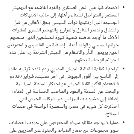
الاعتماد كليا على الحل العسكري والقوة الغاشمة مع التهميش
المستمر والمتواصل لسيناء وأهلها، إلى جانب الانتهاكات
الجسيمة التي ارتكبتها قوات السيسي بحق الأهالي من قتل
واعتقال وتدمير المنازل والمزارع والتهجير القسري لعشرات
الآلاف ما أوجد حاضنة شعبية كبيرة للمسلحين الذين منحتهم
جرائم السيسي وقواته أعدادا إضافية من الغاضبين والمتمردين
الذين يريدون الثأر والانتقام من الجيش الشرطة ردا على هذه
الجرائم الوحشية بحقهم.
تراجع الكفاءة القتالية للجيش المصري رغم تقدم ترتيبه عالميا
إلى التاسع بين أقوى الجيوش في آخر تصنيف، فبراير 2020م.
فالاهتمام الأكبر لقادة الجيش هو احتكار السلطة السياسية
والبحث عن السلطة والنفوذ والمناصب الحساسة في النظام؛
إضافة إلى مشروعات البيزنس عبر شركات الجيش التي
احتكرت كل شيء في مصر، والسمسرة الواسعة في صفقات
السلاح.
عمليا لا يواجه مقاتلو سيناء المحترفون على حروب العصابات
سوى مجموعات من صغار الضباط والجنود غير المدربين على