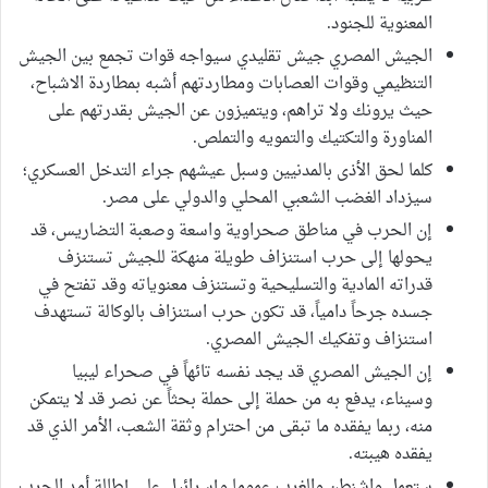
المعنوية للجنود.
الجيش المصري جيش تقليدي سيواجه قوات تجمع بين الجيش
التنظيمي وقوات العصابات ومطاردتهم أشبه بمطاردة الاشباح،
حيث يرونك ولا تراهم، ويتميزون عن الجيش بقدرتهم على
المناورة والتكتيك والتمويه والتملص.
كلما لحق الأذى بالمدنيين وسبل عيشهم جراء التدخل العسكري؛
سيزداد الغضب الشعبي المحلي والدولي على مصر.
إن الحرب في مناطق صحراوية واسعة وصعبة التضاريس، قد
يحولها إلى حرب استنزاف طويلة منهكة للجيش تستنزف
قدراته المادية والتسليحية وتستنزف معنوياته وقد تفتح في
جسده جرحاً دامياً، قد تكون حرب استنزاف بالوكالة تستهدف
استنزاف وتفكيك الجيش المصري.
إن الجيش المصري قد يجد نفسه تائهاً في صحراء ليبيا
وسيناء، يدفع به من حملة إلى حملة بحثاً عن نصر قد لا يتمكن
منه، ربما يفقده ما تبقى من احترام وثقة الشعب، الأمر الذي قد
يفقده هيبته.
ستعمل واشنطن والغرب عموما وإسرائيل على إطالة أمد الحرب