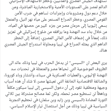
تستهدف الجيش المصري والمدنيين، وخطر الاستهداف الإسرائيلي
الدائم لمصر على المستويات الأمنية والاستخبارية المباشرة، ومن
خلال دعم دول ومشروعات وإجراءات تساهم في ضرب الأمن
القومي المصري، وخطر الصراع المستمر على مياه نهر النيل، والمتمثل
بسعي إثيوبيا إلى حرمان مصر من جزء كبير من حصتها في المياه،
من خلال بناء سد النهضة وما يرافقه من ضلوع إسرائيلي في تعزيز
ذلك، إمعاناً في إضعاف الأمن المائي المصري، إضافةً إلى الخطر
الداهم الذي يمثله الصراع في ليبيا ومحاولة استدراج الجيش المصري
هناك.
يرى البعض ان “السيسي” لن يدخل الحرب في ليبيا وذلك عائد الى
الظروف الموضوعية التي تحياها مصر والمتمثلة في تحديات سد
النهضة الإثيوبي، والعمليات العسكرية في سيناء، وانتشار وباء كورونا،
والضائقة الاقتصادية الخانقة التي تعيشها مصر، لا شك أن هذه أسباب
وجيهة ومنطقية تقود إلى أن دخول السيسي إلى ليبيا سيكون مكلفاً
وباهظاً لن تستطيع مصر تحمله. ولكن ثمة مصالح مشتركة بين ثلاثي
الثورة المضادة (السيسي وبن زايد وبن سلمان) في تحطيم التجربة
السياسية في ليبيا وذلك من أجل استئصال تيار الإسلام السياسي،