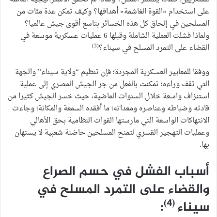
على استخدام «القوة الغاشمة» أهدافها؟ وكيف تمكن عدة مئات من
المسلحين في إلحاق كل هذه الخسائر بتاسع أقوى جيش عالميا؟
ولماذا فشلت العملية الشاملة وقبلها 6 عمليات عسكرية موسعة في
(3)
القضاء على التمرد المسلح في سيناء؟
ووفقا للمعايير العسكرية المجردة؛ فإن تنظيم “ولاية سيناء” والجهة
التي تقف وراءه؛ تمكنت بالفعل من جر الجيش المصري إلى عملية
استنزاف واسعة خلال السنوات الماضية، حيث خسر الجيش كثيرا من
قادته وضباطه وعناصره ومعداته؛ ما أفقده السمعة والمكانة؛ وجاءت
الانتهاكات الواسعة التي مارستها القوات النظامية بحق الأهالي
وعمليات التهجير القسري لتمنح المسلحين حاضنة شعبية لا يستهان
بها.
أسباب الفشل في حسم الصراع
والقضاء على التمرد المسلح في
(4)
سيناء
: