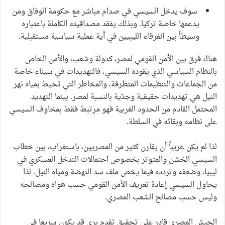
سوف يدخل السيسي في صدام مباشر مع حكومة الوفاق ومن
يدعمها خاصة تركيا. وبذلك يفقد مصداقيته الكاملة باعتباره
وسيطاً بين الفرقاء الليبيين في أية عملية سياسية مستقبلية.
هناك فرق بين الأمن القومي لمصر، كدولة وشعب، والأمن الخاص
بالنظام السياسي الذي يقوده السيسي، فالتهديدات في سيناء خاصة
من الجماعات والتنظيمات المتطرفة، والمخاطر التي تحيط بمياه نهر
النيل هي تهديدات حقيقية وجدّية بالنسبة لمصر. بينما التهديد
المحتمل القادم من الحدود الغربية فهو مرتبط فقط بمخاوف السيسي
على نظامه وبقائه في السلطة.
لذا لم يكن غريباً أن يقارن كثير من المصريين، باستغراب، بين خطاب
السيسي الخشن والمتوتر بخصوص احتمالات التدخل العسكري في
ليبيا، وضعفه وتردده فيما يخص ملف سد النهضة ومياه النيل. لذا
يحاول السيسي إعادة تعريف الأمن القومي حسب هواه ومصالحه
وليس حسب مصالح الشعب المصري.
الجيش المصري قادر على تحقيق تقدم بري قد يكون سريعا في