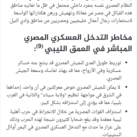
النظام المصري نفسه بتمرد داخلي محتمل في ظل ما تعانيه مناطق
هذه القبائل في مصر من معاناة وتهميش ورهن هكتاراتها الواسعة
لاستثمارات رجال أعمال خليجيين ومصريين من مناطق وادي النيل.
مخاطر التدخل العسكري المصري
(9)
المباشر في العمق الليبي
:
توريط طويل المدى للجيش المصري قد ينتج عنه خسائر
عسكرية وفي الأرواح، مما قد يهدّد تماسك وسمعة الجيش
المصري.
لا يمكن للجيش المصري خوض معركتين في آن واحد، إحداهما
في الشرق في مواجهة تنظيم “ولاية سيناء” والثانية في الغرب
بليبيا، مما قد يؤدي إلى استنزافه بشكل كبير.
استنزاف القوات المصرية من خلال الانخراط في حرب أهلية
ليبية معقدة وقد يقع ضحايا كثيرون نتيجة لهذه الحرب وذلك
على غرار ما حدث مع التدخل العسكري المصري في اليمن أوائل
الستينيات.