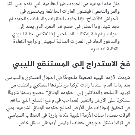
مثل هذه النوعية من الحروب غير النظامية التي تقوم على الكر
والفر والتخفي؛ فيشنون الغارات الخاطفة ويختفون في
الأحراش كالأشباح؛ فإذا جاءت الطائرات والدبابات والجنود لم
تجد شيئا. وما الفشل في حسم هذا التمرد الذي يمتد إلى
سنوات رغم قلة إمكانات المسلحين إلا انعكاس لحالة التردي
والتدهور الحاد في القدرات القتالية للجيش وتراجع الكفاءة
القتالية لعناصره.
فخ الاستدراج إلى المستنقع الليبي
شهدت الأزمة الليبية تصعيدًا ملحوظًا في المجال العسكري والسياسي
منذ بداية العام، عندما زادت تركيا من نفوذها العسكري وانتقلت من
توريد الأسلحة والمقاتلين إلى “حكومة الوفاق” لتصبح رسميًا شريكًا
عسكريًا على الأرض والتغير المصاحب في وضع التسلح الذي ساهم
في تحقيق إنجازات على الأرض لصالح حكومة الوفاق الشرعية، وفي
الوقت نفسه، احتلت الأزمة الليبية مكانة بارزة في الخطاب السياسي
في تركيا بشكل عام وفي خطاب الرئيس أردوغان بشكل خاص.