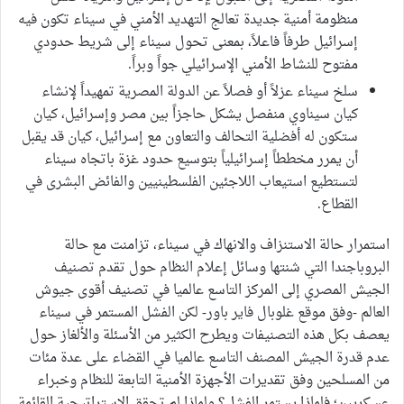
منظومة أمنية جديدة تعالج التهديد الأمني في سيناء تكون فيه
إسرائيل طرفاً فاعلاً، بمعنى تحول سيناء إلى شريط حدودي
مفتوح للنشاط الأمني الإسرائيلي جواً وبراً.
سلخ سيناء عزلاً أو فصلاً عن الدولة المصرية تمهيداً لإنشاء
كيان سيناوي منفصل يشكل حاجزاً بين مصر وإسرائيل، كيان
ستكون له أفضلية التحالف والتعاون مع إسرائيل، كيان قد يقبل
أن يمرر مخططاً إسرائيلياً بتوسيع حدود غزة باتجاه سيناء
لتستطيع استيعاب اللاجئين الفلسطينيين والفائض البشرى في
القطاع.
استمرار حالة الاستنزاف والانهاك في سيناء، تزامنت مع حالة
البروباجندا التي شنتها وسائل إعلام النظام حول تقدم تصنيف
الجيش المصري إلى المركز التاسع عالميا في تصنيف أقوى جيوش
العالم -وفق موقع غلوبال فاير باور- لكن الفشل المستمر في سيناء
يعصف بكل هذه التصنيفات ويطرح الكثير من الأسئلة والألغاز حول
عدم قدرة الجيش المصنف التاسع عالميا في القضاء على عدة مئات
من المسلحين وفق تقديرات الأجهزة الأمنية التابعة للنظام وخبراء
عسكريين؛ فلماذا يستمر الفشل؟ ولماذا لم تحقق الاستراتيجية القائمة