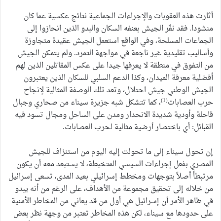
أثارت هذه العقوبات والإجراءات الجماعية نتائج عكسية عما كان
منشودا. فقد نفّر الجيش بعنفه السكان والبدو الذين انحازوا إلى
الجماعات المسلحة، وفي الواقع استعمل الجيش عقيدة متجاوزة
وأساليب تقليدية غير ناجعة في مواجهة التمرد. ولم يتمكن الجيش
من التفوق في منطقة لا يعرفها جيدا على عكس المقاتلين الذين لهم
أفضلية معرفة الميدان، وكذا الدعم السلبي للسكان الذين يعتبرون
الجيش الوطني جيش احتلال، وتعد تلك الوصفة المثالية لإنجاح
(1)
حرب العصابات
، كما تتشكل شبه جزيرة سيناء من صحاري وجبال
قاحلة وأودية شديدة الانحدار ومدن على الساحل ومجال تسود فيه
القبائل: أي باختصار أرضية مثالية لحرب العصابات.
إن تحول سيناء إلى ما تحولت إليه اليوم من استنزاف للجيش
المصري بفعل إجراءات السيسي المتخبطة، لا يستبعد معه أن يكون
مرتبطاً أصلاً بتوجهات ومخطط إسرائيلي بعيد المدى، تسعى إسرائيل
من خلاله إلى تحقيق مجموعة من الأهداف، على الرغم من أنه يبدو
في ظاهر الأمر أن إسرائيل هي أول من قد يعاني من المخاطر الأمنية
على حدودها مع سيناء، لكن هذه المخاطر تعتبر من وجهة نظر بعض