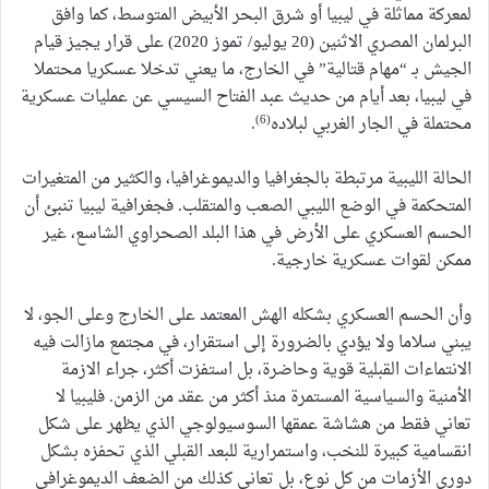
لمعركة مماثلة في ليبيا أو شرق البحر الأبيض المتوسط​​، كما وافق
البرلمان المصري الاثنين (20 يوليو/ تموز 2020) على قرار يجيز قيام
الجيش بـ “مهام قتالية” في الخارج، ما يعني تدخلا عسكريا محتملا
في ليبيا، بعد أيام من حديث عبد الفتاح السيسي عن عمليات عسكرية
(6)
محتملة في الجار الغربي لبلاده
.
الحالة الليبية مرتبطة بالجغرافيا والديموغرافيا، والكثير من المتغيرات
المتحكمة في الوضع الليبي الصعب والمتقلب. فجغرافية ليبيا تنبئ أن
الحسم العسكري على الأرض في هذا البلد الصحراوي الشاسع، غير
ممكن لقوات عسكرية خارجية.
وأن الحسم العسكري بشكله الهش المعتمد على الخارج وعلى الجو، لا
يبني سلاما ولا يؤدي بالضرورة إلى استقرار، في مجتمع مازالت فيه
الانتماءات القبلية قوية وحاضرة، بل استفزت أكثر، جراء الازمة
الأمنية والسياسية المستمرة منذ أكثر من عقد من الزمن. فليبيا لا
تعاني فقط من هشاشة عمقها السوسيولوجي الذي يظهر على شكل
انقسامية كبيرة للنخب، واستمرارية للبعد القبلي الذي تحفزه بشكل
دوري الأزمات من كل نوع، بل تعاني كذلك من الضعف الديموغرافي