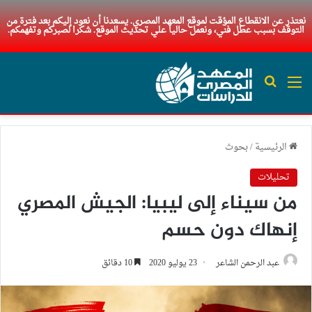
نعتذر عن الانقطاع المؤقت لموقع المعهد المصري. يسعدنا أن نعود إليكم بعد فترة من
التوقف بسبب عطل فني، ونعمل حاليا علي تحديث الموقع. شكرا لصبركم وتفهمكم.
القائمة
بحث عن
الرئيسية
/
بحوث
تحليلات
من سيناء إلى ليبيا: الجيش المصري
إنهاك دون حسم
عبد الرحمن الشاعر
23 يوليو 2020
10 دقائق