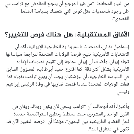
من التيار المحافظ: “من غير المرجح أن ينجح التفاوض مع ترامب في
ظل وجود شخصيات مثل كوتن التي تتمسك بسياسة الضغط
القصوى”.
الآفاق المستقبلية: هل هناك فرص للتغيير؟
إسماعيل بقائي، المتحدث باسم وزارة الخارجية الإيرانية، أكد أن
الانتخابات الأمريكية تتيح فرصة للولايات المتحدة لمراجعة سياساتها
تجاه إيران. وأضاف أن إيران بحاجة إلى تقييم تصرفات الإدارة
الأمريكية بشكل أكثر دقة. كما اقترح حميد أبوطالب، المسؤول السابق
في السياسة الخارجية، أن بيزشكيان يجب أن يهنئ ترامب بفوزه كما
فعلت الولايات المتحدة عندما قدمت تعازيها في وفاة الرئيس إبراهيم
رئيسي.
وأخيرًا، أكد أبوطالب أن “ترامب يسعى لأن يكون رونالد ريغان في
القرن الواحد والعشرين، حيث يخطط ويطبق استراتيجية جديدة
لحل القضايا التاريخية بين البلدين”، مؤكدًا أن “فرصة التغيير الآن قد
تكون في متناول اليد”.