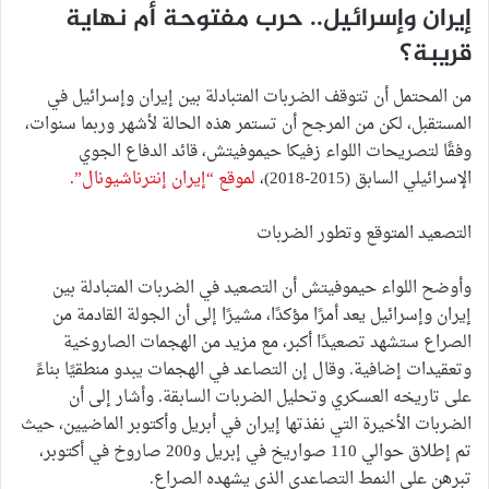
إيران وإسرائيل.. حرب مفتوحة أم نهاية
قريبة؟
من المحتمل أن تتوقف الضربات المتبادلة بين إيران وإسرائيل في
المستقبل، لكن من المرجح أن تستمر هذه الحالة لأشهر وربما سنوات،
وفقًا لتصريحات اللواء زفيكا حيموفيتش، قائد الدفاع الجوي
الإسرائيلي السابق (2015-2018)،
لموقع “إيران إنترناشيونال”.
التصعيد المتوقع وتطور الضربات
وأوضح اللواء حيموفيتش أن التصعيد في الضربات المتبادلة بين
إيران وإسرائيل يعد أمرًا مؤكدًا، مشيرًا إلى أن الجولة القادمة من
الصراع ستشهد تصعيدًا أكبر، مع مزيد من الهجمات الصاروخية
وتعقيدات إضافية. وقال إن التصاعد في الهجمات يبدو منطقيًا بناءً
على تاريخه العسكري وتحليل الضربات السابقة. وأشار إلى أن
الضربات الأخيرة التي نفذتها إيران في أبريل وأكتوبر الماضيين، حيث
تم إطلاق حوالي 110 صواريخ في إبريل و200 صاروخ في أكتوبر،
تبرهن على النمط التصاعدي الذي يشهده الصراع.