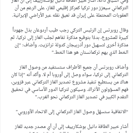
وفي السياق ذاته، أشار خبير الطاقة دانيل بوشكارييف إلى أن الغاز
التركماني سيعزز دور تركيا كمركز إقليمي للغاز، على الرغم من أن
العقوبات المحتملة على إيران قد تعيق نقله عبر الأراضي الإيرانية.
وقال روبرتس إن الرئيس التركي رجب طيب أردوغان بذل جهوداً
كبيرة للمشروع، بدءًا بتوقيع مذكرة تفاهم لجلب الغاز إلى تركيا، ثم
مذكرة أخرى لتسهيل دور أذربيجان كدولة ترانزيت. وأضاف: “إن
الخط الذي يهم تركمانستان هو هذا الخط.”
وأضاف روبرتس أن جميع الأطراف ستستفيد من وصول الغاز
التركماني إلى تركيا، سواء وصل إلى أوروبا أم لا. وأكد أنه “إذا كان
هناك من يستطيع تنفيذ مشروع تصدير الغاز التركماني عبر قزوين،
فهم المسؤولون الأتراك. وسيكون لتركيا الدور الأساسي في تحقيق
التقدم الكبير في تصدير الغاز التركماني نحو الغرب.”
“الاتفاقية ستسهّل وصول الغاز التركماني إلى الاتحاد الأوروبي”
أشار خبير الطاقة دانيل بوشكارييف إلى أن أي مصدر جديد للغاز