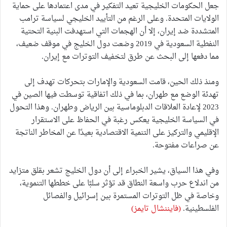
جعل الحكومات الخليجية تعيد التفكير في مدى اعتمادها على حماية
الولايات المتحدة. وعلى الرغم من التأييد الخليجي لسياسة ترامب
المتشددة ضد إيران، إلا أن الهجمات التي استهدفت البنية التحتية
النفطية السعودية في 2019 وضعت دول الخليج في موقف ضعيف،
مما دفعها إلى البحث عن طرق لتخفيف التوترات مع إيران.
ومنذ ذلك الحين، قامت السعودية والإمارات بتحركات تهدف إلى
تهدئة الوضع مع طهران، بما في ذلك اتفاقية توسطت فيها الصين في
2023 لإعادة العلاقات الدبلوماسية بين الرياض وطهران. وهذا التحول
في السياسة الخليجية يعكس رغبة في الحفاظ على الاستقرار
الإقليمي والتركيز على التنمية الاقتصادية بعيدًا عن المخاطر الناتجة
عن صراعات مفتوحة.
وفي هذا السياق، يشير الخبراء إلى أن دول الخليج تشعر بقلق متزايد
من اندلاع حرب واسعة النطاق قد تؤثر سلبًا على خططها التنموية،
وخاصة في ظل التوترات المستمرة بين إسرائيل والفصائل
الفلسطينية.
(فايننشال تايمز)