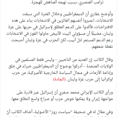
ترامب العنصري، بسبب نهجه المناهض للهجرة.
وأوضح غفاري أنّ الديمقراطيين وخلال الفترة التي سبقت
الانتخابات، اعتبروا أنفسهم الفائزين في الانتخابات بناء على هذه
الافتراضات، فأكدوا على الدعم المطلق لإسرائيل في حربها على غزة
ولبنان، مضيفًا أن مسؤولي البيت الأبيض حاولوا الفوز في الانتخابات
رغم الدعم المستمر لتل أبيب، لكنّ الحرب في غزة ولبنان أصبحت
نقطة ضعفهم.
وقال الكاتب إنّ العديد من الناخبين – وليس فقط المسلمين في
الولايات المتحدة – أدركوا بوضوح أنّ الديمقراطيين خبراء في خلق
وإدامة الأزمات في مجال السياسة الخارجية الأميركية، من حرب
اوكرانيا إلى حرب غزة ولبنان.
(الجادة)
ورأى الكاتب الإيراني محمد صفري أنّ إسرائيل غير قادرة على
مواجهة إيران ولا يمكنها خوض حرب أو صراع واسع النطاق معها.
وفي مقال له في صحيفة “سياست روز” الأصولية، أضاف الكاتب أنَّ