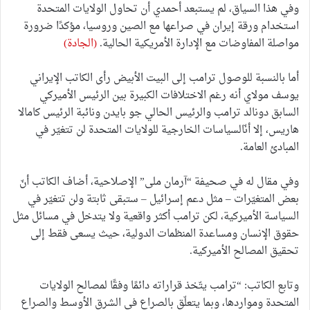
وفي هذا السياق، لم يستبعد أحمدي أن تحاول الولايات المتحدة
استخدام ورقة إيران في صراعها مع الصين وروسيا، مؤكدًا ضرورة
مواصلة المفاوضات مع الإدارة الأمريكية الحالية.
(الجادة)
أما بالنسبة للوصول ترامب إلى البيت الأبيض رأى الكاتب الإيراني
يوسف مولاي أنه رغم الاختلافات الكبيرة بين الرئيس الأميركي
السابق دونالد ترامب والرئيس الحالي جو بايدن ونائبة الرئيس كامالا
هاريس، إلا أنّالسياسات الخارجية للولايات المتحدة لن تتغيّر في
المبادئ العامة.
وفي مقال له في صحيفة “آرمان ملى” الإصلاحية، أضاف الكاتب أنّ
بعض المتغيّرات – مثل دعم إسرائيل – ستبقى ثابتة ولن تتغيّر في
السياسة الأميركية، لكن ترامب أكثر واقعية ولا يتدخل في مسائل مثل
حقوق الإنسان ومساعدة المنظمات الدولية، حيث يسعى فقط إلى
تحقيق المصالح الأميركية.
وتابع الكاتب: “ترامب يتّخذ قراراته دائمًا وفقًا لمصالح الولايات
المتحدة ومواردها، وبما يتعلّق بالصراع في الشرق الأوسط والصراع