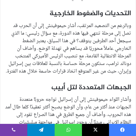
التحديات والضغوط الخارجية
وبالرغم من التصعيد المرتقب، أشار حيموفيتش إلى أن الحرب قد
تصل إلى مرحلة تنتهي فيها هذه الدورة، مع سؤال رئيسي: ما الذي
سيجعل أحد الطرفين يتوقف؟ في هذا السياق، يعتبر الضغط
الخارجي عاملاً محوريًا قد يساهم في تهدئة الوضع. وأضاف أن
المرحلة الانتقالية القادمة، مع تنصيب الرئيس الأميركي المنتخب
دونالد ترامب، ستكون مرحلة حساسة بالنسبة للعلاقات بين إسرائيل
وإيران، حيث من غير المتوقع اتخاذ قرارات حاسمة خلال هذه الفترة.
الجبهات المتعددة لتل أبيب
وأشار اللواء حيموفيتش إلى أن إسرائيل تواجه حروبًا متعددة
الجبهات منذ أكثر من عام، وأن الوضع يصبح أكثر تعقيدًا كلما طال أمد
هذه الحروب. وأضاف أن جميع الطرق في هذا الصراع تقود إلى
النظام الإيراني، مبيّنًا أن وجود إسرائيل في مواجهة ميليشيات
وأطراف إيرانية في العراق واليمن يعود إلى التهديد الإيراني المعلن
يسبوك
‫X
واتساب
تيلقرام
ڤايبر