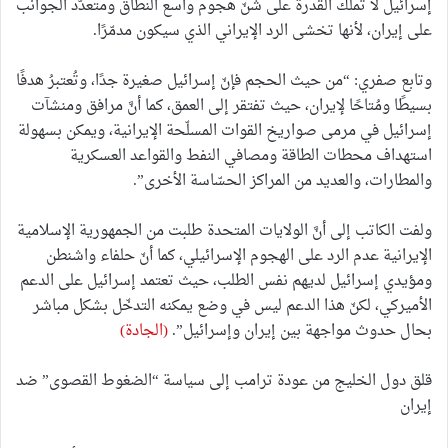
إسرائيل لا تملك القدرة على شنّ هجوم واسع النطاق ومتعدّد الجوانب
على إيران، لأنها تخشى الرد الإيراني الذي سيكون مدمّرًا.
وتابع صفري: “من حيث الحجم فإنّ إسرائيل صغيرة جدًا، وتُعتبرُ هدفًا
بسيطًا ومُتاحًا لإيران، حيث تفتقر إلى العمق، كما أنَّ مرافق ومنشآت
إسرائيل في مرمى صواريخ القوات المسلّحة الإيرانية، ويمكن بسهولة
استهداف محطات الطاقة ومصافي النفط والقواعد العسكرية
والمطارات، والعديد من المراكز الحسّاسة الأخرى”.
ولفت الكاتب إلى أنَّ الولايات المتحدة طلبت من الجمهورية الإسلامية
الإيرانية عدم الرد على الهجوم الإسرائيلي، كما أنّ حلفاء واشنطن
ومؤيدي إسرائيل لديهم نفس الطلب، حيث تعتمد إسرائيل على الدعم
الأميركي، لكنّ هذا الدعم ليس في وضع يمكنه التدخّل بشكل مباشر
بحال حدوث مواجهة بين إيران وإسرائيل”.
(الجادة)
قلق دول الخليج من عودة ترامب إلى سياسة “الضغوط القصوى” ضد
إيران