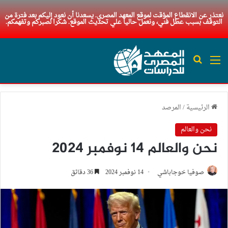
نعتذر عن الانقطاع المؤقت لموقع المعهد المصري. يسعدنا أن نعود إليكم بعد فترة من
التوقف بسبب عطل فني، ونعمل حاليا علي تحديث الموقع. شكرا لصبركم وتفهمكم.
القائمة
بحث عن
الرئيسية
/
المرصد
نحن والعالم
نحن والعالم 14 نوفمبر 2024
صوفيا خوجاباشي
14 نوفمبر 2024
36 دقائق