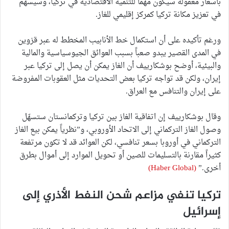
بأسعار معقولة سيكون مهماً للتنمية الاقتصادية في تركيا، وسيسهم
في تعزيز مكانة تركيا كمركز إقليمي للغاز.
ورغم تأكيده على أن استكمال خط الأنابيب المخطط له عبر قزوين
في المدى القصير يبدو صعباً بسبب العوائق الجيوسياسية والمالية
والبيئية، أوضح بوشكارييف أن الغاز يمكن أن يصل إلى تركيا عبر
إيران، ولكن قد تواجه تركيا بعض التحديات مثل العقوبات المفروضة
على إيران والتنافس مع العراق.
وقال بوشكارييف إن اتفاقية الغاز بين تركيا وتركمانستان ستسهّل
وصول الغاز التركماني إلى الاتحاد الأوروبي، و”نظرياً يمكن بيع الغاز
التركماني في أوروبا بسعر تنافسي، لكن العوائد قد لا تكون مرتفعة
كثيراً مقارنة بالتسليمات للصين أو تحويل الموارد إلى أموال بطرق
أخرى.”
(Haber Global)
تركيا تنفي مزاعم شحن النفط الأذري إلى
إسرائيل