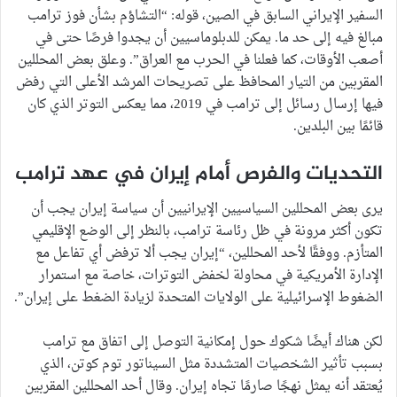
السفير الإيراني السابق في الصين، قوله: “التشاؤم بشأن فوز ترامب
مبالغ فيه إلى حد ما. يمكن للدبلوماسيين أن يجدوا فرصًا حتى في
أصعب الأوقات، كما فعلنا في الحرب مع العراق”. وعلق بعض المحللين
المقربين من التيار المحافظ على تصريحات المرشد الأعلى التي رفض
فيها إرسال رسائل إلى ترامب في 2019، مما يعكس التوتر الذي كان
قائمًا بين البلدين.
التحديات والفرص أمام إيران في عهد ترامب
يرى بعض المحللين السياسيين الإيرانيين أن سياسة إيران يجب أن
تكون أكثر مرونة في ظل رئاسة ترامب، بالنظر إلى الوضع الإقليمي
المتأزم. ووفقًا لأحد المحللين، “إيران يجب ألا ترفض أي تفاعل مع
الإدارة الأمريكية في محاولة لخفض التوترات، خاصة مع استمرار
الضغوط الإسرائيلية على الولايات المتحدة لزيادة الضغط على إيران”.
لكن هناك أيضًا شكوك حول إمكانية التوصل إلى اتفاق مع ترامب
بسبب تأثير الشخصيات المتشددة مثل السيناتور توم كوتن، الذي
يُعتقد أنه يمثل نهجًا صارمًا تجاه إيران. وقال أحد المحللين المقربين