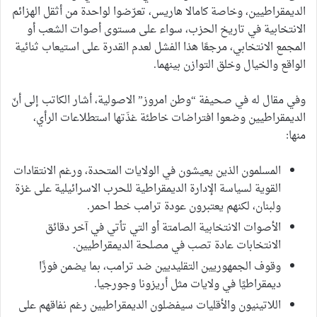
الديمقراطيين، وخاصة كامالا هاريس، تعرّضوا لواحدة من أثقل الهزائم
الانتخابية في تاريخ الحزب، سواء على مستوى أصوات الشعب أو
المجمع الانتخابي، مرجعًا هذا الفشل لعدم القدرة على استيعاب ثنائية
الواقع والخيال وخلق التوازن بينهما.
وفي مقال له في صحيفة “وطن امروز” الاصولية، أشار الكاتب إلى أنّ
الديمقراطيين وضعوا افتراضات خاطئة غذَتها استطلاعات الرأي،
منها:
المسلمون الذين يعيشون في الولايات المتحدة، ورغم الانتقادات
القوية لسياسة الإدارة الديمقراطية للحرب الاسرائيلية على غزة
ولبنان، لكنهم يعتبرون عودة ترامب خط احمر.
الأصوات الانتخابية الصامتة أو التي تأتي في آخر دقائق
الانتخابات عادة تصب في مصلحة الديمقراطيين.
وقوف الجمهوريين التقليديين ضد ترامب، بما يضمن فوزًا
ديمقراطيًا في ولايات مثل أريزونا وجورجيا.
اللاتينيون والأقليات سيفضلون الديمقراطيين رغم نفاقهم على