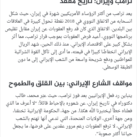
ترامب وإيران: تاريخ معقد
يعد ترامب من أكثر الرؤساء الأمريكيين شهرة في إيران، حيث شكل
انسحابه من الاتفاق النووي في 2018 نقطة تحول كبيرة في العلاقات
بين البلدين. الاتفاق الذي كان قد رفع العقوبات عن إيران مقابل تقليص
برنامجها النووي، أعيد فرض العقوبات بموجب قرار ترامب، مما أثر
بشكل كبير على الاقتصاد الإيراني. منذ ذلك الحين، شهد الريال
الإيراني انخفاضًا كبيرًا في قيمته، ما أدى إلى تآكل القوة الشرائية
للمواطنين ودفع شريحة واسعة من الشعب الإيراني إلى ما دون
الطبقة الوسطى.
مواقف الشارع الإيراني: بين القلق والطموح
يتباين رد فعل الإيرانيين بعد فوز ترامب، حيث عبّر محمد، طالب
دكتوراه في تاريخ إيران، عن شعوره بالإحباط قائلاً: “لا أعرف ما الذي
فعلناه خطأ ليختبرنا الله هكذا. من جهة، الحكومة الإيرانية تخنقنا،
ومن جهة أخرى، الولايات المتحدة، التي تدعي أنها تهتم بالشعب
الإيراني، لا ترفع العقوبات رغم مرور عقدين على فرضها، ما يجعل
حياتنا أكثر صعوبة”.