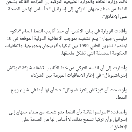
قالت وزارة الطاقة والموارد الطبيعية التركية إن المزاعم القائلة بشحن
النفط من ميناء جيهان التركي إلى إسرائيل “لا أساس لها من الصحة
على الإطلاق”.
وأفادت الوزارة في بيان، الاثنين، أن خط أنابيب النفط الخام “باكو-
تبليسي-جيهان” يتم تشغيله بموجب الاتفاقية الدولية الموقعة في 18
نوفمبر/ تشرين الثاني 1999 بين تركيا وأذربيجان وجورجيا، واتفاقيات
الحكومة المضيفة التي تشكل ملحقها.
وأشارت إلى أن القسم التركي من خط الأنابيب تشغله شركة “بوتاش
إنترناشيونال” في إطار الاتفاقيات المبرمة بين الشركاء.
وأوضحت أن “بوتاش إنترناشيونال” لا شأن لها أبدا في شراء وبيع
النفط.
وأضافت: “المزاعم القائلة بأن النفط يتم شحنه من ميناء جيهان إلى
إسرائيل وأن تركيا تسمح بذلك، لا أساس لها من الصحة على
الإطلاق”.