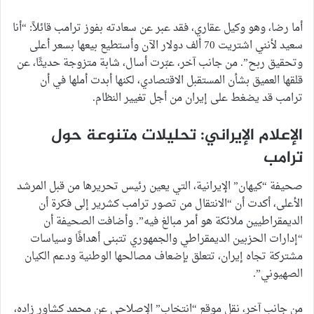
أما رضا، وهو وكيل عقاري، فقد عبر عن سعادته بفوز ترامب قائلاً: “أنا
سعيد لأنني اشتريت 70 ألف دولار الآن وأستطيع بيعها بسعر أعلى
وتحقيق ربح”. من جانب آخر، عبّرت أسال، شابة متزوجة حديثًا، عن
قلقها العميق بشأن المستقبل الاقتصادي، لكنها أبدت أملها في أن
ترامب قد يضغط على إيران من أجل تغيير النظام.
الإعلام الإيراني: تحليلات متنوعة حول
ترامب
صحيفة “كيهان” الإيرانية، التي يعين رئيس تحريرها من قبل المرشد
الأعلى، أكدت أن “الانتقال من تصور ترامب كشرير إلى فكرة أن
الديمقراطيين ملائكة هو أمر مبالغ فيه”. وأضافت الصحيفة أن
“إدارات الحزبين الديمقراطي والجمهوري تتبنى أهدافًا وسياسات
مشتركة تجاه إيران، تتعلق بإضعاف مصالحها الوطنية ودعم الكيان
الصهيوني”.
من جانب آخر، نقل موقع “انتخاب” الإصلاحي عن محمد كشاور زاده،