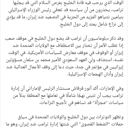
الوقت الذي يرحب فيه قادة الخليج بفرص السلام التي قد يجلبها
ترامب، يحذرون من أن سياسته قد تعطي رئيس الوزراء الإسرائيلي
بنيامين نتنياهو المزيد من الحرية في التصعيد ضد إيران، ما قد يؤدي
إلى نزاع شامل يمتد إلى دول الخليج.
وقد ذكر دبلوماسيون أن ترامب قد يضع دول الخليج في موقف صعب
إذا تطلب الأمر أن تختار بين الاصطفاف مع الولايات المتحدة ضد
إيران أو الوقوف في موقف معارض للسياسات الأمريكية. في الوقت
نفسه، استضاف ولي العهد السعودي الأمير محمد بن سلمان مسؤولين
إيرانيين في مؤتمر في جدة، حيث دعا إلى وقف الأعمال العدائية ضد
إيران وأدان الهجمات الإسرائيلية.
وفي الإمارات، أكد أنور قرقاش مستشار الرئيس الإماراتي أن إدارة
ترامب يجب أن تتبنى نهجًا شاملًا في تعاملها مع المنطقة بدلاً من
سياسات “مجزأة” قد تساهم في تأجيج النزاعات.
وتظهر التوترات بين دول الخليج والولايات المتحدة في سياق
حملات “الضغط القصوى” التي شنتها إدارة ترامب ضد إيران، وهو ما