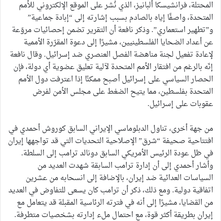
المحتلة، فرانشيسكا ألبانيز، الذي نُشر على الموقع الإلكتروني للأمم
المتحدة، واصفًا إياه بالصادم بسبب إشارته إلى “إبادة جماعية”
و”تطهير استعماري”. وذكر نافعة أن التقرير تضمن إحصائيات مروّعة
عن أعداد الضحايا الفلسطينيين، مشيرًا إلى دعوة المقرّرة الأممية
لإعادة تفعيل لجنة مناهضة الفصل العنصري ضد إسرائيل. وقال نافعة
إنّه بالرغم من افتقار الأمم المتحدة لآلية تعليق عضوية أي دولة، فإن
الحصار السياسي على إسرائيل أصبح ممكنًا إذا اعترفت دول الأمم
المتحدة بفلسطين، مما يتيح الضغط على مجلس الأمن لفرض
عقوبات على إسرائيل.
من جهة أخرى، تناول الدبلوماسي الإيراني السابق كوروش أحمدي في
افتتاحية صحيفة “شرق” الإصلاحية التحديات التي قد تواجهها إيران
في ظل عودة الرئيس الأمريكي السابق دونالد ترامب إلى السلطة.
وأشار أحمدي إلى أن إدارة ترامب السابقة شهدت العديد من
السياسات العدائية ضد إيران، بالإضافة إلى انسحابه من عشرين
اتفاقية دولية. ومع ذلك، ذكر أن ترامب كان يسعى للتفاوض في العديد
من القضايا، مشيرًا إلى أنه في فترته الرئاسية المقبلة قد يتعامل مع
إيران بطريقة أكثر قوة، مع احتمال ملء إدارته بشخصيات متطرفة.