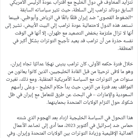
تتزايد المخاوف في دول الخليج مع اقتراب عودة الرئيس الأمريكي
السابق دونالد ترامب إلى السلطة، حيث تثير سياساته السابقة
“الضغوط القصوى” ضد إيران قلقًا بالغًا في الرياض وأبوظبي. فبينما
تستعد هذه الدول لاحتمالية عودة ترامب إلى البيت الأبيض، تشير إلى
أنها لا تزال ملتزمة بخفض التصعيد مع طهران، إلا أنها في الوقت
نفسه حذرة من أن ترامب قد يعيد تأجيج التوترات بشكل أكبر في
المنطقة.
خلال فترة حكمه الأولى، كان ترامب يتبنى نهجًا عدائيًا تجاه إيران،
وهو ما لاقى ترحيبًا من قبل القادة الخليجيين، الذين كانوا يعانون من
سنوات من التوترات مع السياسة الأمريكية المتقلبة. ومع ذلك، تغيرت
المواقف بعد فترة من الزمن، حيث بدأ حكام الخليج – وعلى رأسهم
السعودية والإمارات – في البحث عن طرق للتعامل مع إيران في ظل
شكوك حول التزام الولايات المتحدة بحمايتهما.
هذا التحول في السياسة الخليجية ازداد بعد الهجوم الذي شنته
حماس ضد إسرائيل في أكتوبر 2023، مما أدى إلى تصاعد الأعمال
العدائية الإقليمية وزيادة التوترات بين الولايات المتحدة وإيران. وفي