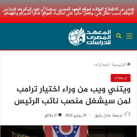
نعتذر عن الانقطاع المؤقت لموقع المعهد المصري. يسعدنا أن نعود إليكم بعد فترة من
التوقف بسبب عطل فني، ونعمل حاليا علي تحديث الموقع. شكرا لصبركم وتفهمكم.
القائمة
بحث عن
الرئيسية
/
إصدارات
ترجمات
ويتني ويب من وراء اختيار ترامب
لمن سيشغل منصب نائب الرئيس
ترجمة: عادل رفيق
29 يوليو 2024
27 دقائق