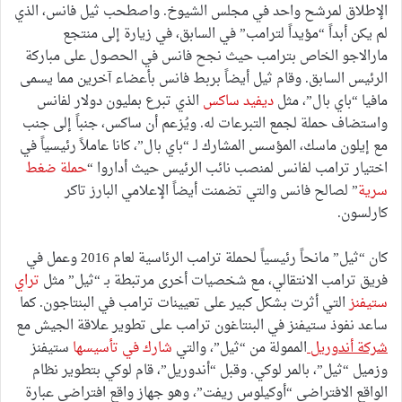
الإطلاق لمرشح واحد في مجلس الشيوخ. واصطحب ثيل فانس، الذي
لم يكن أبداً “مؤيداً لترامب” في السابق، في زيارة إلى منتجع
مارالاجو الخاص بترامب حيث نجح فانس في الحصول على مباركة
الرئيس السابق. وقام ثيل أيضاً بربط فانس بأعضاء آخرين مما يسمى
مافيا “باي بال”، مثل
ديفيد ساكس
الذي تبرع بمليون دولار لفانس
واستضاف حملة لجمع التبرعات له. ويُزعم أن ساكس، جنباً إلى جنب
مع إيلون ماسك، المؤسس المشارك لـ “باي بال”، كانا عاملاً رئيسياً في
اختيار ترامب لفانس لمنصب نائب الرئيس حيث أداروا “
حملة ضغط
سرية
” لصالح فانس والتي تضمنت أيضاً الإعلامي البارز تاكر
كارلسون.
كان “ثيل” مانحاً رئيسياً لحملة ترامب الرئاسية لعام 2016 وعمل في
فريق ترامب الانتقالي، مع شخصيات أخرى مرتبطة بـ “ثيل” مثل
تراي
ستيفنز
التي أثرت بشكل كبير على تعيينات ترامب في البنتاجون. كما
ساعد نفوذ ستيفنز في البنتاغون ترامب على تطوير علاقة الجيش مع
شركة أندوريل
الممولة من “ثيل”، والتي
شارك في تأسيسها
ستيفنز
وزميل “ثيل”، بالمر لوكي. وقبل “أندوريل”، قام لوكي بتطوير نظام
الواقع الافتراضي “أوكيلوس ريفت”، وهو جهاز واقع افتراضي عبارة