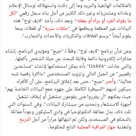
(المكالمات الهاتفية والبريد وما إلى ذلك)، واستهلاكه لوسائل الإعلام
وعاداته ومشترياته وغير ذلك الكثير من أجل بناء سجل رقمي “
لكل
ما يقوله الفرد أو يراه أو يفعله
“. وبعد ذلك، يأخذ “لايف لوج” هذه
البيانات غير المنظمة وينظمها في “
حلقات سرية
” أو لقطات بينما
يقوم أيضاً “برسم العلاقات والذكريات والأحداث والتجارب”.
ومن شأن برنامج “لايف لوج”، وفقاً لـ “جيج” ومؤيدي البرنامج، إنشاء
مذكرات إلكترونية دائمة وقابلة للبحث عن حياة الشخص بأكملها،
والتي جادلت “DARPA” بأنه يمكن استخدامها لإنشاء “مساعدين
رقميين” من الجيل التالي وتزويد المستخدمين “بذاكرة رقمية شبه
مثالية”. و
أصر
“جيج”، حتى بعد إغلاق البرنامج، على أن الأفراد
سيكون لديهم “السيطرة الكاملة على جهود جمع البيانات الخاصة بهم”
حيث يمكنهم “أن يقرروا متى يقومون بتشغيل أو إيقاف تشغيل
أجهزة الاستشعار وتحديد من سيشارك البيانات”. وفي السنوات التي
تلت ذلك، بذل عمالقة التكنولوجيا في وادي السليكون وعوداً مماثلة
بالتحكم في المستخدم، ولكن تم انتهاكها مراراً من أجل
التربح
ولتغذية
جهاز المراقبة المحلية
التابع للحكومة.