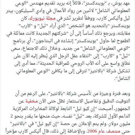
عهد بوش، بـ “بويندكستر”، قائلاً إنه يريد تقديم مهندس “الوعي
المعلوماتي الشامل” لاثنين من رواد الأعمال في وادي السيليكون، بيتر
ثيل وأليكس كارب. ووفقاً لتقرير نُشر في
مجلة نيويورك
، كان
بويندكستر “بالتحديد هو الشخص” الذي أراد “ثيل” و “كارب”
مقابلته، ويرجع ذلك أساساً إلى أن “شركتهم الجديدة كانت مماثلة في
الطموح لما حاول “بويندكستر” إنشاءه في البنتاجون”، أي برنامج
“الوعي المعلوماتي الشامل” من جديد. وخلال ذلك الاجتماع، سعى
“ثيل” و “كارب” إلى “انتقاء عقل الرجل الذي يُنظر إليه الآن على
نطاق واسع على أنه الأب الروحي للمراقبة الحديثة”، مما أدى إلى
تشكيل شركة “بالانتير” لترقى إلى ما يكافئ “الوعي المعلوماتي
الشامل”.
وبعد فترة وجيزة من تأسيس شركة “بالانتير”، على الرغم من أن
التوقيت الدقيق وتفاصيل الاستثمار تظل حتى الآن
مخفية
عن
الجمهور، أصبحت “إن كيو تيل” التابعة لوكالة المخابرات المركزية
الداعم الأول للشركة، بعد “ثيل” نفسه، حيث منحها ما يقدر بنحو 2
مليون دولار. ولم يتم الإعلان عن حصة “إن كيو تيل” في “بالانتير”
حتى
منتصف عام 2006
. وبالإضافة إلى ذلك، قال أليكس كارب مؤخراً