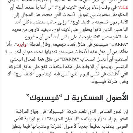
المثال، قال “لي تيان” من مؤسسة الحدود الإلكترونية لمجلة “فايس”
VICE
في وقت إلغاء برنامج “لايف لوج”: “لن أتفاجأ عندما أعلم أن
الحكومة استمرت في تمويل الأبحاث التي دفعت هذا المجال إلى
الأمام دون تسميته بـ ’لايف لوج‘.” وإلى جانب منتقديه، كان أحد
الباحثين الذين كانوا يعملون على لايف لوج، ديفيد كارجر من معهد
ماساتشوستس للتكنولوجيا، على يقين أيضاً من أن مشروع
“DARPA” سيستمر في شكل مُعاد تجميعه. وقال لمجلة “
وايرد
“: «أنا
متأكد من أن مثل هذه الأبحاث سيستمر تمويلها تحت عنوان آخر. . . لا
أستطيع أن أتخيل انسحاب “DARPA” من مثل هذا المجال البحثي
الرئيسي. ويبدو أن الإجابة على هذه التكهنات تقع على عاتق الشركة
التي أُطلقت في نفس اليوم الذي أغلق فيه البنتاجون “لايف لوج”، ألا
وهي: شركة فيسبوك.
الأصول العسكرية لـ “فيسبوك”
إن الدور المتنامي الذي تلعبه شركة “فيسبوك” في جهاز المراقبة
المتوسع باستمرار و برنامج “استباق الجريمة” التابع لوزارة الأمن
القومي يتطلب تدقيقاً جديداً لأصول الشركة ومنتجاتها فيما يتعلق