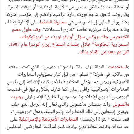
أو لحظة محددة بشكل غامض من “الأزمة الوطنية” أو “وقت الذعر”.
وفي وقت لاحق، هاجم نورث إدارة ترامب، وانضم إلى مؤسس شركة
بلاك ووتر السابق إريك برينس في
محاولة للضغط
على الإدارة لإنشاء
وكالة مخابرات مركزية خاصة “خارج السجلات”.
وقد حاول عضو
الكونجرس جاك بروكس سؤال أوليفر نورث عن “بروتوكولات
استمرارية الحكومة” خلال جلسات استماع إيران-كونترا عام 1987،
لكن تم منعه من القيام بذلك
.
و
استخدمت
“النواة الرئيسية” برنامج “بروميس”، الذي تمت سرقته
من مالكيه في شركة “إنسلو”. من قبل كبار مسؤولي المخابرات
الأمريكية ريجان ومسؤولي المخابرات الأمريكية بالإضافة إلى رئيس
المخابرات الإسرائيلية رافي إيتان. كما شارك بشكل وثيق في فضيحة
“بروميس” بارون الإعلام و”الجاسوس الخارق” الإسرائيلي
روبرت
ماكسويل
، والد جيسلين ماكسويل والذي يُقال إنه الرجل الذي جلب
جيفري إبستاين إلى فلك المخابرات الإسرائيلية. ومثل “بروميس”،
فقد ضمت “النواة الرئيسية”
المخابرات الأمريكية والإسرائيلية
على
حد سواء، وكانت بمثابة نهج بيانات كبير لمراقبة المعارضين المحليين.