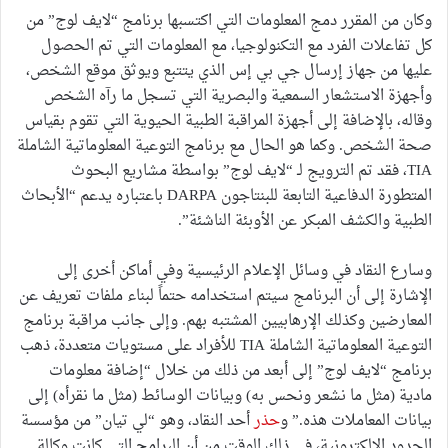
وكان من المقرر دمج المعلومات التي اكتسبها برنامج “لايف لوج” من
كل تفاعلات الفرد مع التكنولوجيا، مع المعلومات التي تم الحصول
عليها من جهاز إرسال جي بي إس الذي يتتبع ويوثق موقع الشخص،
وأجهزة الاستشعار السمعية والبصرية التي تسجل ما رآه الشخص
وقاله، بالإضافة إلى أجهزة المراقبة الطبية الحيوية التي تقوم بقياس
صحة الشخص. وكما هو الحال مع برنامج التوعية المعلوماتية الشاملة
TIA، فقد تم الترويج لـ “لايف لوج” بواسطة مشاريع البحوث
المتطورة الدفاعية التابعة للبنتاجون DARPA باعتباره يدعم “الأبحاث
الطبية والكشف المبكر عن الأوبئة الناشئة”.
وسارع النقاد في وسائل الإعلام الرئيسية وفي أماكن أخرى إلى
الإشارة إلى أن البرنامج سيتم استخدامه حتماً لبناء ملفات تعريف عن
المعارضين وكذلك الإرهابيين المشتبه بهم. وإلى جانب مراقبة برنامج
التوعية المعلوماتية الشاملة TIA للأفراد على مستويات متعددة، ذهب
برنامج “لايف لوج” إلى أبعد من ذلك من خلال “إضافة معلومات
مادية (مثل ما نشعر ونحس به) وبيانات الوسائط (مثل ما نقرأه) إلى
بيانات المعاملات هذه.” و
حذر
أحد النقاد، وهو “لي تيان” من مؤسسة
الحدود الإلكترونية، في ذلك الوقت من أن البرامج التي كانت وكالة