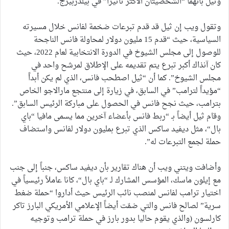
وثيل بأنهما “الشخصيتان الأكثر تأثيراً” في بيلدربيرج.
وتقول ويب إن ثيل قد قدم تبرعات ضخمة لفانس خلال مسيرته
السياسية، حيث “قدم 15 مليون دولار لمحاولة فانس الناجحة
للوصول إلى مجلس الشيوخ في الدورة الانتخابية لعام 2022، حيث
كان آنذاك أكبر تبرع يتم تقديمه على الإطلاق لمرشح واحد في
مجلس الشيوخ”. كما أن “ثيل اصطحب فانس، الذي لم يكن أبداً
“مؤيداً لترامب” في السابق، في زيارة إلى منتجع مارالاجو الخاص
بترامب، حيث نجح فانس في الحصول على مباركة الرئيس السابق”.
وقام ثيل أيضاً بـ “ربط فانس بأعضاء آخرين مما يسمى مافيا “باي
بال“، مثل ديفيد ساكس الذي تبرع بمليون دولار لفانس واستضاف
حملة لجمع التبرعات له”.
وأضافت ويتني ويب أن هناك تقارير بأن ديفيد ساكس، جنباً إلى جنب
مع إيلون ماسك، المؤسس المشارك لـ “باي بال“، كانا عاملاً رئيسياً في
اختيار ترامب لفانس لمنصب نائب الرئيس حيث أداروا “حملة ضغط
سرية” لصالح فانس والتي ضمّت أيضاً الإعلامي الأمريكي البارز تاكر
كارلسون (والذي يقوم حاليا بدور بارز في حملة ترامب وتوجيه