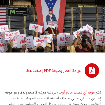
لقراءة النص بصيغة PDF إضغط هنا.
نشر
موقع
أن ليميتد هانج أوت
(دردشة مرئية لا محدودة)، وهو موقع
إخباري مستقل يتبنى صحافة استقصائية مستقلة وغير خاضعة
للرقابة، ويبحث بعمق في مواضيع مثل الحرب البيولوجية، والدولة