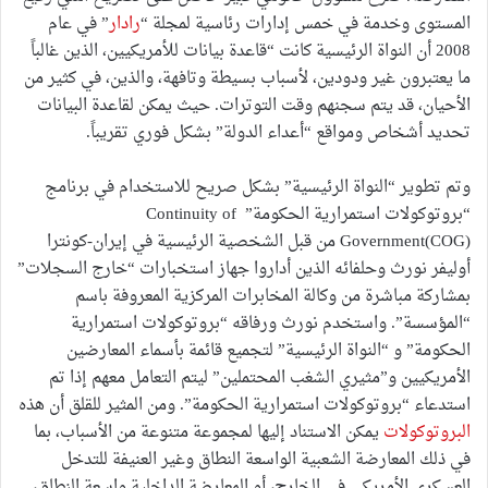
المستوى وخدمة في خمس إدارات رئاسية لمجلة “
رادار
” في عام
2008 أن النواة الرئيسية كانت “قاعدة بيانات للأمريكيين، الذين غالباً
ما يعتبرون غير ودودين، لأسباب بسيطة وتافهة، والذين، في كثير من
الأحيان، قد يتم سجنهم وقت التوترات. حيث يمكن لقاعدة البيانات
تحديد أشخاص ومواقع “أعداء الدولة” بشكل فوري تقريباً.
وتم تطوير “النواة الرئيسية” بشكل صريح للاستخدام في برنامج
“بروتوكولات استمرارية الحكومة” Continuity of
Government(COG) من قبل الشخصية الرئيسية في إيران-كونترا
أوليفر نورث وحلفائه الذين أداروا جهاز استخبارات “خارج السجلات”
بمشاركة مباشرة من وكالة المخابرات المركزية المعروفة باسم
“المؤسسة”. واستخدم نورث ورفاقه “بروتوكولات استمرارية
الحكومة” و “النواة الرئيسية” لتجميع قائمة بأسماء المعارضين
الأمريكيين و”مثيري الشغب المحتملين” ليتم التعامل معهم إذا تم
استدعاء “بروتوكولات استمرارية الحكومة”. ومن المثير للقلق أن هذه
البروتوكولات
يمكن الاستناد إليها لمجموعة متنوعة من الأسباب، بما
في ذلك المعارضة الشعبية الواسعة النطاق وغير العنيفة للتدخل
العسكري الأمريكي في الخارج، أو المعارضة الداخلية واسعة النطاق،