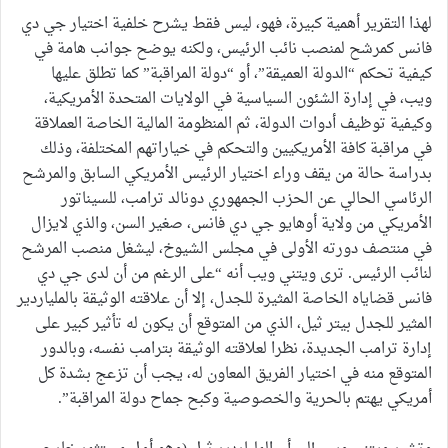
لهذا التقرير أهمية كبيرة، فهو، ليس فقط يشرح خلفية اختيار جي دي
فانس كمرشح لمنصب نائب الرئيس، ولكنه يوضح جوانب هامة في
كيفية تحكم “الدولة العميقة”، أو “دولة المراقبة” كما تطلق عليها
ويب، في إدارة الشئون السياسية في الولايات المتحدة الأمريكية،
وكيفية توظيف أدوات الدولة، ثم المنظومة المالية الخاصة العملاقة
في مراقبة كافة الأمريكيين والتحكم في خياراتهم المختلفة، وذلك
بدراسة حالة من يقف وراء اختيار الرئيس الأمريكي السابق والمرشح
الرئاسي الحالي عن الحزب الجمهوري دونالد ترامب، للسيناتور
الأمريكي من ولاية أوهايو جي دي فانس، صغير السن، والذي لايزال
في منتصف دورته الأولى في مجلس الشيوخ، ليشغل منصب المرشح
لنائب الرئيس. ترى ويتني ويب أنه “على الرغم من أن لدى جي دي
فانس قضاياه الخاصة المثيرة للجدل، إلا أن علاقته الوثيقة بالملياردير
المثير للجدل بيتر ثيل، الذي من المتوقع أن يكون له تأثير كبير على
إدارة ترامب الجديدة، نظرا لعلاقته الوثيقة بترامب نفسه، وبالدور
المتوقع منه في اختيار الفريق المعاون له، يجب أن تزعج بشدة كل
أمريكي يهتم بالحرية والخصوصية وكبح جماح دولة المراقبة”.