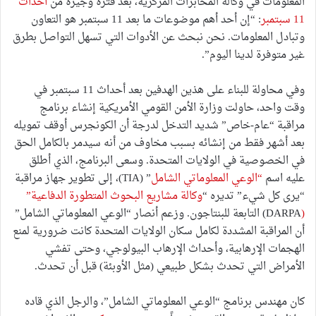
المعلومات في وكالة المخابرات المركزية، بعد فترة وجيزة من
أحداث
11 سبتمبر
: “إن أحد أهم موضوعات ما بعد 11 سبتمبر هو التعاون
وتبادل المعلومات. نحن نبحث عن الأدوات التي تسهل التواصل بطرق
غير متوفرة لدينا اليوم”.
وفي محاولة للبناء على هذين الهدفين بعد أحداث 11 سبتمبر في
وقت واحد، حاولت وزارة الأمن القومي الأمريكية إنشاء برنامج
مراقبة “عام-خاص” شديد التدخل لدرجة أن الكونجرس أوقف تمويله
بعد أشهر فقط من إنشائه بسبب مخاوف من أنه سيدمر بالكامل الحق
في الخصوصية في الولايات المتحدة. وسعى البرنامج، الذي أطلق
عليه اسم
“
الوعي المعلوماتي الشامل
” (TIA)، إلى تطوير جهاز مراقبة
“يرى كل شيء” تديره “
وكالة مشاريع البحوث المتطورة الدفاعية”
(
DARPA) التابعة للبنتاجون. وزعم أنصار “الوعي المعلوماتي الشامل”
أن المراقبة المشددة لكامل سكان الولايات المتحدة كانت ضرورية لمنع
الهجمات الإرهابية، وأحداث الإرهاب البيولوجي، وحتى تفشي
الأمراض التي تحدث بشكل طبيعي (مثل الأوبئة) قبل أن تحدث.
كان مهندس برنامج “الوعي المعلوماتي الشامل”، والرجل الذي قاده