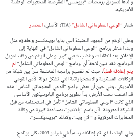
والدها لتسويق برمجيات “بروميس” المقرصنة للمختبرات الوطنية
الأمريكية.
شعار
“الوعي المعلوماتي الشامل”
(TIA) الأصلي،
المصدر
وعلى الرغم من الجهود الحثيثة التي بذلها بويندكستر وحلفاؤه مثل
ويد، اضطر برنامج “الوعي المعلوماتي الشامل” في النهاية إلى
الإغلاق بعد انتقادات وغضب شعبي كبير. وعلى الرغم من وقف تمويل
البرنامج، فقد تبين لاحقاً أن برنامج “الوعي المعلوماتي الشامل”
لم
يتم إغلاقه فعلياً
، حيث تم تقسيم برامجه المختلفة سراً بين شبكة من
الوكالات العسكرية والاستخباراتية التي تشكل دولة الأمن القومي
الأمريكي. وفي حين أن بعض برامج “الوعي المعلوماتي الشامل” هذه
قد اختفت تحت الأرض، بدأ تطوير برنامج البانوبتيكون الأساسي
الذي كانت “الوعي المعلوماتي الشامل” تأمل في استخدامه من قبل
الشركة المعروفة الآن باسم “بالانتير”، بمساعدة كبيرة من وكالة
المخابرات المركزية و “آلان ويد”، وكذلك “بوينديكستر”.
وفي الوقت الذي تم إطلاقه رسمياً في فبراير 2003، كان برنامج