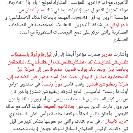
الأخيرة، مع أتباع آخرين للمؤسس المشارك لموقع ” باي بال” PayPal،
موقع تحويل الأموال عبر الإنترنت؛ بما في ذلك
سام ألتمان
من
مؤسسة “أوبن أيه آي” OpenAI، المهتمة بأبحاث الذكاء الاصطناعي؛ و
بالمر لوكي
من شركة “أندوريل” Anduril، المتخصصة في الصناعات
العسكرية والتي تركز على دمج البرمجيات المتطورة مع العتاد
العسكري.
وأشارت
تقارير
صدرت مؤخراً أيضاً إلى أن
ثيل قام أولاً باستقطاب
فانس في نطاق دائرته بينما كان فانس لا يزال طالباً في كلية الحقوق
بجامعة ييل
. وبعد ذلك بوقت قصير، انضم فانس إلى شركة ثيل
الاستثمارية ميثريل كابيتال، حيث عمل لمدة عامين قبل انضمامه إلى
شركة
ريفليوشن فنشرز
. ولعب فانس
دوراً رئيسياً
في صندوق “رايز
أوف ذا رست” التأسيسي التابع لشركة ريفليوشن فنشرز والذي كان
من بين كبار المستثمرين فيه جيف بيزوس من أمازون وعائلة والتون
من وول مارت، الذين يتباهون
بعلاقاتهم العميقة
طويلة الأمد مع عائلة
كلينتون. وأطلق فانس لاحقاً شركته الخاصة برأس المال الاستثماري،
“
ناريا كابيتال
“، في عام 2020، والتي تم تمويلها بشكل كبير من قبل
ثيل وكذلك الرئيس التنفيذي السابق لشركة جوجل إريك شميدت.