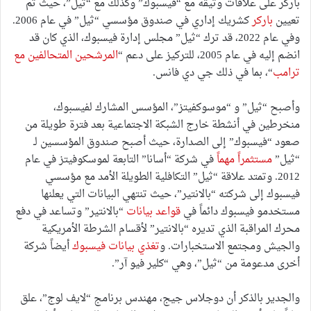
باركر على علاقات وثيقة مع “فيسبوك” وكذلك مع “ثيل”، حيث تم
تعيين
باركر
كشريك إداري في صندوق مؤسسي “ثيل” في عام 2006.
وفي عام 2022، قد ترك “ثيل” مجلس إدارة فيسبوك، الذي كان قد
انضم إليه في عام 2005، للتركيز على دعم “
المرشحين المتحالفين مع
ترامب
“، بما في ذلك جي دي فانس.
وأصبح “ثيل” و “موسوكفيتز”، المؤسس المشارك لفيسبوك،
منخرطين في أنشطة خارج الشبكة الاجتماعية بعد فترة طويلة من
صعود “فيسبوك” إلى الصدارة، حيث أصبح صندوق المؤسسين لـ
“ثيل”
مستثمراً مهماً
في شركة “أسانا” التابعة لموسكوفيتز في عام
2012. وتمتد علاقة “ثيل” التكافلية الطويلة الأمد مع مؤسسي
فيسبوك إلى شركته “بالانتير”، حيث تنتهي البيانات التي يعلنها
مستخدمو فيسبوك دائماً في
قواعد بيانات
“بالانتير” وتساعد في دفع
محرك المراقبة الذي تديره “بالانتير” لأقسام الشرطة الأمريكية
والجيش ومجتمع الاستخبارات. و
تغذي بيانات فيسبوك
أيضاً شركة
أخرى مدعومة من “ثيل”، وهي “كلير فيو آر”.
والجدير بالذكر أن دوجلاس جيج، مهندس برنامج “لايف لوج”، علق