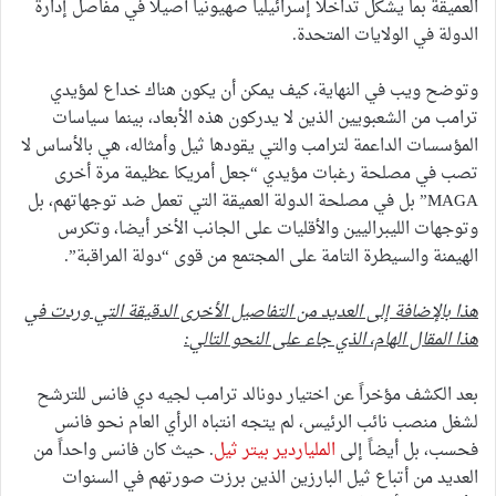
العميقة بما يشكل تداخلا إسرائيليا صهيونيا أصيلا في مفاصل إدارة
الدولة في الولايات المتحدة.
وتوضح ويب في النهاية، كيف يمكن أن يكون هناك خداع لمؤيدي
ترامب من الشعبويين الذين لا يدركون هذه الأبعاد، بينما سياسات
المؤسسات الداعمة لترامب والتي يقودها ثيل وأمثاله، هي بالأساس لا
تصب في مصلحة رغبات مؤيدي “جعل أمريكا عظيمة مرة أخرى
MAGA” بل في مصلحة الدولة العميقة التي تعمل ضد توجهاتهم، بل
وتوجهات الليبراليين والأقليات على الجانب الأخر أيضا، وتكرس
الهيمنة والسيطرة التامة على المجتمع من قوى “دولة المراقبة”.
هذا بالإضافة إلى العديد من التفاصيل الأخرى الدقيقة التي وردت في
هذا المقال الهام، الذي جاء على النحو التالي
:
بعد الكشف مؤخراً عن اختيار دونالد ترامب لجيه دي فانس للترشح
لشغل منصب نائب الرئيس، لم يتجه انتباه الرأي العام نحو فانس
فحسب، بل أيضاً إلى
الملياردير بيتر ثيل
. حيث كان فانس واحداً من
العديد من أتباع ثيل البارزين الذين برزت صورتهم في السنوات