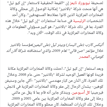
لصحيفة
نيويورك تايمز
إن “القيمة الحقيقية لاستثمار “إن كيو تيل”
هي أنها منحت شركة “بالانتير” إمكانية الوصول إلى محللي وكالة
المخابرات المركزية الذين كانوا عملاءها المستهدفين”. وكان أحد
الشخصيات
الرئيسية
في صناعة استثمارات “إن كيو تيل” خلال هذه
الفترة، بما في ذلك شركة “بالانتير”، هو كبير مسؤولي المعلومات في
وكالة المخابرات المركزية في ذلك الوقت، “آلان ويد”.
أليكس كارب (على اليسار) وبيتر ثيل (على اليمين)مؤسسا بالانتير
خلال مؤتمر “صن فالي” لعام 2009، والذي استضافته شركة ألان أند
كومباني،
المصدر
وبعد استثمار “إن كيو تيل”، احتلت وكالة المخابرات المركزية مكانة
فريدة كونها العميل الوحيد لشركة “بالانتير” حتى عام 2008. وخلال
تلك الفترة، كان اثنان من كبار مهندسي “بالانتير” –آكي جاين وستيفن
كوهين– يشدان الرحال إلى مقر وكالة المخابرات المركزية في لانجلي،
فيرجينيا
كل أسبوعين
. ويتذكر جاين أنه قام بما لا يقل عن مائتي
رحلة إلى مقر وكالة المخابرات المركزية بين عامي 2005 و 2009.
وخلال تلك الزيارات المنتظمة، كان محللو وكالة المخابرات المركزية