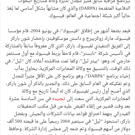
ببرنامج مراقبة سابق مثير للجدل تديره وكالة مشاريع البحوث
الدفاعية المتقدمة (DARPA) والذي كان مشابهاً بشكل أساسي لما يُعَدّ
حالياً أكبر شبكة اجتماعية في العالم: فيسبوك.
فبعد بضعة أشهر من إطلاق “فيسبوك”، في يونيو 2004، قام مؤسسا
فيسبوك، مارك زوكربيرج و داستن موسكوفيتز، بإحضار شون باركر
إلى الفريق التنفيذي لفيسبوك. باركر، الذي كان معروفاً سابقاً بالمشاركة
في تأسيس شركة “نابستر”، قام لاحقاً بربط فيسبوك مع أول مستثمر
خارجي له، وهو: “بيتر ثيل”. وكما تمت مناقشته أعلاه، كان “ثيل”، في
ذلك الوقت، بالتنسيق مع وكالة المخابرات المركزية، يحاول بدأب
إحياء برنامج “DARPA”، وهو برنامج كان على الأقل مثيراً للجدل
وتم تفكيكه في العام السابق على ذلك. والجدير بالذكر أن شون باركر،
الذي أصبح أول رئيس لفيسبوك، كان له أيضاً تاريخ مع وكالة
المخابرات المركزية، التي سعت إلى
تجنيده
في سن السادسة عشرة
بعد وقت قصير من إلقاء القبض عليه من قبل مكتب التحقيقات
الفيدرالي بتهمة اختراق قواعد بيانات الشركات والجيش. وبفضل
باركر، استحوذ “ثيل” في سبتمبر 2004 رسمياً على ما قيمته 500 ألف
دولار من أسهم فيسبوك وتم ضمه إلى مجلس إدارة الشركة. وحافظ