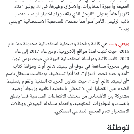
العميقة وأجهزة المخابرات، والابتزاز، وغيرها، في 18 يوليو 2024
تقريراً هاماً بعنوان: “الرجل الذي يقف وراء اختيار ترامب لمنصب
نائب الرئيس: الأمر أسوأ مما تعتقد”، للصحفية الاستقصائية “ويتني
ويب”.
ويتني ويب
هي كاتبة وباحثة وصحفية استقصائية محترفة منذ عام
2016، حيث كتبت لعدة مواقع إلكترونية، ومن عام 2017 إلى عام
2020، كانت كاتبة ومراسلة استقصائية كبيرة في مينت برس نيوز.
وهي محررة مساهمة في موقع أن ليميتد هانج أوت ومؤلفة كتاب
“أمة واحدة تحت الابتزاز”. كما أنها تستضيف بودكاست مستقل باسم
“أن ليميتد هانج أوت”، حيث تتناول الحريات المدنية وتقوم بتسليط
الضوء على القضايا التي لا تحظى بالتغطية الكافية وإيجاد أرضية
مشتركة بين الأشخاص من مختلف الانتماءات السياسية فيما يتعلق
بالفساد، والتجاوزات الحكومية، وانعدام مساءلة الجيوش ووكالات
الاستخبارات، والمجمع الصناعي العسكري.
توطئة