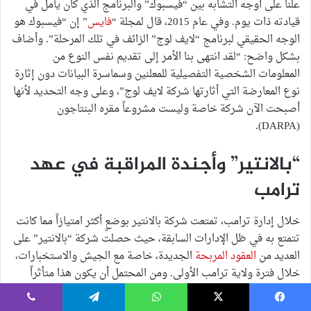
علناً على أوجه التشابه بين “فيسبوك” والبرنامج الذي كان يأمل في
قيادته ذات يوم. وفي عام 2015، قال لمجلة “
فايس
” إن “فيسبوك هو
الوجه الحقيقي لبرنامج “لايف لوج” الزائف في تلك المرحلة”. وأضاف
بشكل واضح: “لقد انتهى بنا الأمر إلى تقديم نفس النوع من
المعلومات الشخصية التفصيلية للمعلنين وسماسرة البيانات دون إثارة
نوع المعارضة التي أثارتها شركة لايف لوج”، وعلى وجه التحديد لأنها
أصبحت الآن شركة خاصة وليست مشروعاً مقره البنتاجون
(DARPA).
“بالانتير” وأجندة المراقبة في عهد
ترامب
خلال إدارة ترامب، تمتعت شركة بالانتير بوضعٍ أكثر امتيازاً مما كانت
تتمتع به في ظل الإدارات السابقة، حيث حصلت شركة “بالانتير” على
العديد من
العقود المربحة
الجديدة، خاصة مع الجيش والاستخبارات،
خلال فترة ولاية ترامب الأولى. ومن المحتمل أن يكون هذا متأثراً
بوجود “ثيل” في فرق ترامب الانتقالية ودور
شركاء “ثيل” المقربين
في اختيار المعينين الرئيسيين في البنتاجون.
يسبوك
‫X
واتساب
تيلقرام
ڤايبر