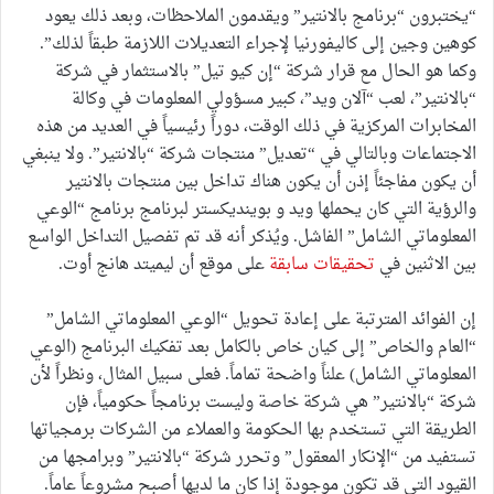
“يختبرون “برنامج بالانتير” ويقدمون الملاحظات، وبعد ذلك يعود
كوهين وجين إلى كاليفورنيا لإجراء التعديلات اللازمة طبقاً لذلك”.
وكما هو الحال مع قرار شركة “إن كيو تيل” بالاستثمار في شركة
“بالانتير”، لعب “آلان ويد”، كبير مسؤولي المعلومات في وكالة
المخابرات المركزية في ذلك الوقت، دوراً رئيسياً في العديد من هذه
الاجتماعات وبالتالي في “تعديل” منتجات شركة “بالانتير”. ولا ينبغي
أن يكون مفاجئاً إذن أن يكون هناك تداخل بين منتجات بالانتير
والرؤية التي كان يحملها ويد و بوينديكستر لبرنامج برنامج “الوعي
المعلوماتي الشامل” الفاشل. ويُذكر أنه قد تم تفصيل التداخل الواسع
بين الاثنين في
تحقيقات سابقة
على موقع أن ليميتد هانج أوت.
إن الفوائد المترتبة على إعادة تحويل “الوعي المعلوماتي الشامل”
“العام والخاص” إلى كيان خاص بالكامل بعد تفكيك البرنامج (الوعي
المعلوماتي الشامل) علناً واضحة تماماً. فعلى سبيل المثال، ونظراً لأن
شركة “بالانتير” هي شركة خاصة وليست برنامجاً حكومياً، فإن
الطريقة التي تستخدم بها الحكومة والعملاء من الشركات برمجياتها
تستفيد من “الإنكار المعقول” وتحرر شركة “بالانتير” وبرامجها من
القيود التي قد تكون موجودة إذا كان ما لديها أصبح مشروعاً عاماً.