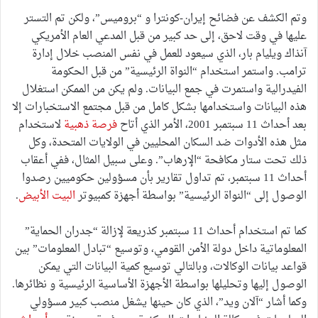
وتم الكشف عن فضائح إيران-كونترا و “بروميس”، ولكن تم التستر
عليها في وقت لاحق، إلى حد كبير من قبل المدعي العام الأمريكي
آنذاك ويليام بار، الذي سيعود للعمل في نفس المنصب خلال إدارة
ترامب. واستمر استخدام “النواة الرئيسية” من قبل الحكومة
الفيدرالية واستمرت في جمع البيانات. ولم يكن من الممكن استغلال
هذه البيانات واستخدامها بشكل كامل من قبل مجتمع الاستخبارات إلا
بعد أحداث 11 سبتمبر 2001، الأمر الذي أتاح
فرصة ذهبية
لاستخدام
مثل هذه الأدوات ضد السكان المحليين في الولايات المتحدة، وكل
ذلك تحت ستار مكافحة “الإرهاب”. وعلى سبيل المثال، ففي أعقاب
أحداث 11 سبتمبر، تم تداول تقارير بأن مسؤولين حكوميين رصدوا
الوصول إلى “النواة الرئيسية” بواسطة أجهزة كمبيوتر
البيت الأبيض
.
كما تم استخدام أحداث 11 سبتمبر كذريعة لإزالة “جدران الحماية”
المعلوماتية داخل دولة الأمن القومي، وتوسيع “تبادل المعلومات” بين
قواعد بيانات الوكالات، وبالتالي توسيع كمية البيانات التي يمكن
الوصول إليها وتحليلها بواسطة الأجهزة الأساسية الرئيسية و نظائرها.
وكما أشار “آلان ويد”، الذي كان حينها يشغل منصب كبير مسؤولي