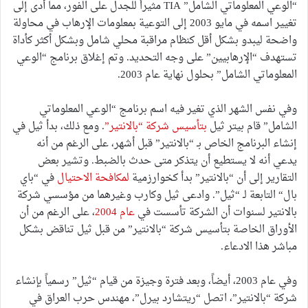
“الوعي المعلوماتي الشامل” TIA مثيراً للجدل على الفور، مما أدى إلى
تغيير اسمه في مايو 2003 إلى التوعية بمعلومات الإرهاب في محاولة
واضحة ليبدو بشكل أقل كنظام مراقبة محلي شامل وبشكل أكثر كأداة
تستهدف “الإرهابيين” على وجه التحديد. وتم إغلاق برنامج “الوعي
المعلوماتي الشامل” بحلول نهاية عام 2003.
وفي نفس الشهر الذي تغير فيه اسم برنامج “الوعي المعلوماتي
الشامل” قام بيتر ثيل
بتأسيس شركة “بالانتير”
. ومع ذلك، بدأ ثيل في
إنشاء البرنامج الخاص بـ “بالانتير” قبل أشهر، على الرغم من أنه
يدعي أنه لا يستطيع أن يتذكر متى حدث بالضبط. وتشير بعض
التقارير إلى أن “بالانتير” بدأ كخوارزمية
لمكافحة الاحتيال
في “باي
بال“ التابعة لـ “ثيل”. وادعى ثيل وكارب وغيرهما من مؤسسي شركة
بالانتير لسنوات أن الشركة تأسست في
عام 2004
، على الرغم من أن
الأوراق الخاصة بتأسيس شركة “بالانتير” من قبل ثيل تناقض بشكل
مباشر هذا الادعاء.
وفي عام 2003، أيضاً، وبعد فترة وجيزة من قيام “ثيل” رسمياً بإنشاء
شركة “بالانتير”، اتصل “ريتشارد بيرل”، مهندس حرب العراق في