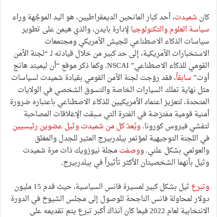
كان
شميدت
، أحد كبار المانحين الديمقراطيين، هو اليد الموجِّهة وراء
سياسة العلوم والتكنولوجيا
لإدارة بايدن، والذي هيمن على تطوير
سياسات الذكاء الاصطناعي للجيش الأمريكي ومجتمعات
الاستخبارات الأمريكية، إلى حد كبير من خلال قيادته لـ “لجنة الأمن
القومي للذكاء الاصطناعي” NSCAI. وكما ذكر موقع “أن ليميتد هانج
أوت”
سابقاً
، فقد روّجت لجنة الأمن القومي بقيادة شميدت لسياسات
مثل نهاية تملك السيارات الخاصة والتسوق الشخصي في الولايات
المتحدة، لتعزيز اعتماد الأمريكيين للذكاء الاصطناعي باعتباره ضرورة
أمنية قومية مفترَضة في الفترة التي سبقت الإغلاقات المصاحبة
لتفشي فيروس كورونا.
ويُعدّ كل من شميدت وثيل
عضوين رئيسيين
في اللجنة التوجيهية لمؤتمر بيلدربيرج المثير للجدل والمغلق
والعولمي بشكل علني. و
وصفت
مجلة نيوزويك ذات مرة شميدت
وثيل بأنهما الشخصيتان الأكثر تأثيراً في بيلدربيرج.
و
تبرع
ثيل بشكل كبير لمسيرة فانس السياسية، حيث قدم 15 مليون
دولار لمحاولة فانس الناجحة للوصول إلى مجلس الشيوخ في الدورة
الانتخابية لعام 2022 فيما كان آنذاك أكبر تبرع يتم تقديمه على