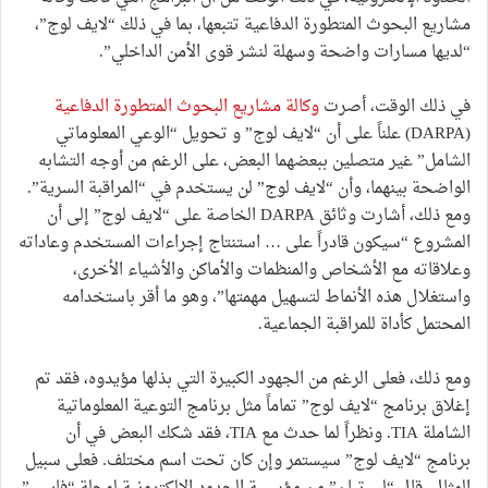
مشاريع البحوث المتطورة الدفاعية تتبعها، بما في ذلك “لايف لوج”،
“لديها مسارات واضحة وسهلة لنشر قوى الأمن الداخلي”.
في ذلك الوقت، أصرت
وكالة مشاريع البحوث المتطورة الدفاعية
(DARPA) علناً على أن “لايف لوج” و تحويل “الوعي المعلوماتي
الشامل” غير متصلين ببعضهما البعض، على الرغم من أوجه التشابه
الواضحة بينهما، وأن “لايف لوج” لن يستخدم في “المراقبة السرية”.
ومع ذلك، أشارت وثائق DARPA الخاصة على “لايف لوج” إلى أن
المشروع “سيكون قادراً على … استنتاج إجراءات المستخدم وعاداته
وعلاقاته مع الأشخاص والمنظمات والأماكن والأشياء الأخرى،
واستغلال هذه الأنماط لتسهيل مهمتها”، وهو ما أقر باستخدامه
المحتمل كأداة للمراقبة الجماعية.
ومع ذلك، فعلى الرغم من الجهود الكبيرة التي بذلها مؤيدوه، فقد تم
إغلاق برنامج “لايف لوج” تماماً مثل برنامج التوعية المعلوماتية
الشاملة TIA. ونظراً لما حدث مع TIA، فقد شكك البعض في أن
برنامج “لايف لوج” سيستمر وإن كان تحت اسم مختلف. فعلى سبيل