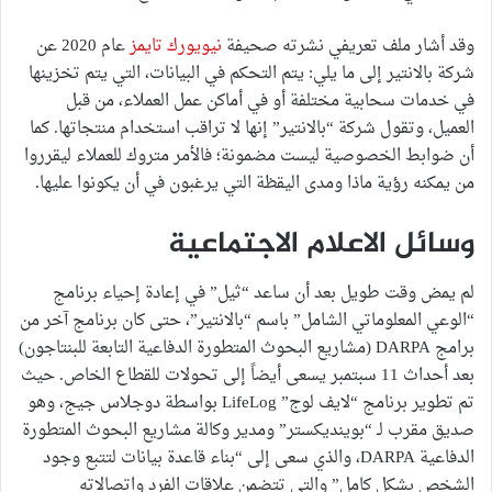
وقد أشار ملف تعريفي نشرته صحيفة
نيويورك تايمز
عام 2020 عن
شركة بالانتير إلى ما يلي: يتم التحكم في البيانات، التي يتم تخزينها
في خدمات سحابية مختلفة أو في أماكن عمل العملاء، من قبل
العميل، وتقول شركة “بالانتير” إنها لا تراقب استخدام منتجاتها. كما
أن ضوابط الخصوصية ليست مضمونة؛ فالأمر متروك للعملاء ليقرروا
من يمكنه رؤية ماذا ومدى اليقظة التي يرغبون في أن يكونوا عليها.
وسائل الاعلام الاجتماعية
لم يمض وقت طويل بعد أن ساعد “ثيل” في إعادة إحياء برنامج
“الوعي المعلوماتي الشامل” باسم “بالانتير”، حتى كان برنامج آخر من
برامج DARPA (مشاريع البحوث المتطورة الدفاعية التابعة للبنتاجون)
بعد أحداث 11 سبتمبر يسعى أيضاً إلى تحولات للقطاع الخاص. حيث
تم تطوير برنامج “لايف لوج” LifeLog بواسطة دوجلاس جيج، وهو
صديق مقرب لـ “بوينديكستر” ومدير وكالة مشاريع البحوث المتطورة
الدفاعية DARPA، والذي سعى إلى “بناء قاعدة بيانات لتتبع وجود
الشخص بشكل كامل” والتي تتضمن علاقات الفرد واتصالاته