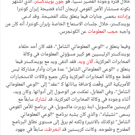
خلال فترة وجوده القصير نسبياً، هو
جون بويندكستر
، الذي اشتهر
بكونه مستشار الأمن القومي لريجان أثناء فضيحة إيران كونترا
و
إدانته
بخمس جنايات فيما يتعلق بتلك الفضيحة. وقد ادعى
بويندكستر، خلال جلسات الاستماع الخاصة بإيران-كونترا، أنه كان من
واجبه
حجب المعلومات
عن الكونجرس.
وفيما يتعلق بـ “الوعي المعلوماتي الشامل”، فقد كان أحد حلفاء
بويندكستر الرئيسيين هو كبير مسؤولي المعلومات في وكالة
المخابرات المركزية،
آلان ويد
. فقد التقى ويد مع بويندكستر فيما
يتعلق بـ “الوعي المعلوماتي الشامل” عدة مرات وأدار مشاركة ليس
فقط مع وكالة المخابرات المركزية ولكن جميع وكالات الاستخبارات
الأمريكية التي وقّعت لإضافة بياناتها كـ “عقد” إلى “الوعي المعلوماتي
الشامل”، وفي المقابل، تمكنت من الوصول إلى أدواتها. وكان ويد،
أثناء وجوده في وكالة المخابرات المركزية، قد ت
شارك
سابقاً مع
كريستين ماكسويل، ابنة روبرت ماكسويل، في برنامج للأمن القومي
يسمى “تشيلياد”، والذي كان يشبه برنامج “الوعي المعلوماتي
الشامل” (وكذلك بالانتير) ولكنه لم يرقَ إلى مستوى نطاق البرنامج
المقترح وطموحه. وكانت كريستين قد
انخرطت
سابقاً في جهود