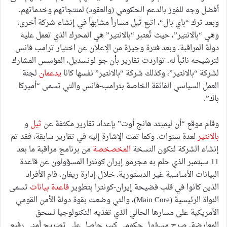
أفضل وجه للفوز بالدعم الحكومي (والعقود) لمنتجاتهم وخدماتهم.
وبعد ترك “باي بال“، اتبع ثيل مساراً مشابهاً في إنشاء شركة أخرى،
وهي “بالانتير”، حيث تُعتبر “بالانتير” هي المحرك الذي تعمل عليه
دولة المراقبة. وبعد فترة وجيزة من الإعلان عن اختيار ترامب فانس
لترشيحه نائباً له، تواردت تقارير بأن جو لونسديل، المؤسس المشارك
لشركة “بالانتير”، وكذلك شركة “بالانتير” نفسها كانا
يدعمان
لجنة
العمل السياسي الفائقة الخاصة بترامب-فانس والتي تسمى “أميركا
باك”.
وقام موقع “أن ليميتد هانج أوت” بإعداد تقارير مكثفة عن
ثيل
و
بالانتير
لعدة سنوات. وكما تمت الإشارة إليه في تقارير سابقة، فقد تم
إنشاء الشركة لتكون النسخة
المخصخصة
من برنامج مراقبة ما بعد
11 سبتمبر الذي حلم به مجرمو إيران كونترا المسؤولون عن قاعدة
البيانات الأساسية غير الدستورية. خلال إدارة ريغان، قام الأفراد
الذين كانوا في قلب فضيحة إيران-كونترا بتطوير
قاعدة بيانات
تسمى
النواة الرئيسية (Main Core)، والتي وضعت بقوة دولة الأمن القومي
الأمريكية على مسارها الحالي الذي تغذيه التكنولوجيا لسحق
المعارضة. صرح مسؤول حكومي كبير حاصل على تصريح أمني رفيع