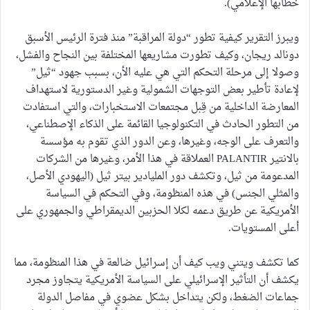
خطابها الإعلامي).
ويبرز التقرير كيفية تطور “دولة المراقبة” منذ فترة الرئيس الأسبق
دونالد ريجان، وكيف تطورت مشاريعها المختلفة بين النجاح والفشل،
وصولا إلى مرحلة التحكم التي هي عليه الأن، بسبب جهود “ثيل”
لإعادة تأطير بعض التوجهات الشمولية وغير الدستورية لاستهداف
المعارضة الداخلية من قِبل مجتمعات الاستخبارات، والتي استفادت
من التطور الحادث في التكنولوجيا القائمة على الذكاء الإصطناعي،
والتعرف على الوجه، وغيرها، وعن الدور الذي تقوم به مؤسسة
بالانتير PALANTIR العملاقة في هذا الأمر، وغيرها من الشركات
المدعومة من ثيل، وتكشف دور المليادير بيتر ثيل (اليهودي الأصل،
والمثلي الجنس) في هذه المنظومة، وفي التحكم في السياسة
الأمريكية عن طريق دعمه لكلا الحزبين الديمقراطي والجمهوري على
أعلى المستويات.
كما تكشف ويتني ويب كيف أن إسرائيل ضالعة في هذا المنظومة، مما
يكشف أن التأثير الإسرائيلي على السياسة الأمريكية يتجاوز مجرد
جماعات الضغط، ولكن يتداخل بشكل عضوي في مفاصل الدولة