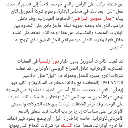
عن شاشة تركّب على الرأس، والذي تم بيعه لاحقاً إلى فيسبوك، حيث
عمل “ثيل” بعد ذلك في مجلس الإدارة. وتقوم شركة أندوريل الآن
ببناء “
جدار حدودي افتراضي
” للحكومة الفيدرالية، وقد تخلى
ترامب، الذي قام بحملة طويلة لبناء حاجز مادي على الحدود بين
الولايات المتحدة والمكسيك، عن هذا الوعد الذي قطعه على نفسه
خلال فترة ولايته الأولى ويدعم الآن الحل الدقيق الذي تروج له
أندوريل.
كما لعبت طائرات أندوريل بدون طيار
دوراً رئيسياً
في العمليات
العسكرية الأوكرانية خلال الصراع الروسي الأوكراني، كما فعلت
شركات أخرى مثيرة للجدل وممولة من “ثيل” مثل “بالانتير
PALANTIR” (المتعاقدة مع وكالة المخابرات المركزية) و “كلير فيو
إيه آي”، التي استخدمت بشكل أساسي الصور المنشورة على فيسبوك
(وهي شركة أخرى مدعومة من “ثيل”) لتطوير قاعدة بيانات للتعرف
على الوجه. وقد تؤثر العلاقات الوثيقة بين هذه الشركات والجيش
الأوكراني على سياسات إدارة ترامب الثانية فيما يتعلق بالدعم
الأمريكي لأوكرانيا، خاصة إذا قُدّر لـ “ثيل” أن يتمتع بنفوذ كبير آنذاك.
أما خارج أوكرانيا، فتعمل هذه
الشبكة
من شركات الدفاع التي يمولها