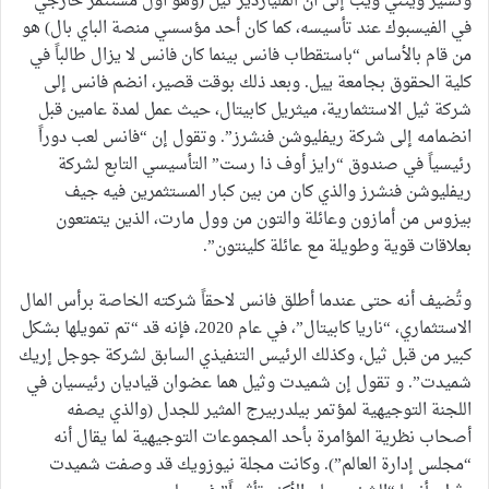
وتشير ويتني ويب إلى أن الملياردير ثيل (وهو أول مستثمر خارجي
في الفيسبوك عند تأسيسه، كما كان أحد مؤسسي منصة الباي بال) هو
من قام بالأساس “باستقطاب فانس بينما كان فانس لا يزال طالباً في
كلية الحقوق بجامعة ييل. وبعد ذلك بوقت قصير، انضم فانس إلى
شركة ثيل الاستثمارية، ميثريل كابيتال، حيث عمل لمدة عامين قبل
انضمامه إلى شركة ريفليوشن فنشرز”. وتقول إن “فانس لعب دوراً
رئيسياً في صندوق “رايز أوف ذا رست” التأسيسي التابع لشركة
ريفليوشن فنشرز والذي كان من بين كبار المستثمرين فيه جيف
بيزوس من أمازون وعائلة والتون من وول مارت، الذين يتمتعون
بعلاقات قوية وطويلة مع عائلة كلينتون”.
وتُضيف أنه حتى عندما أطلق فانس لاحقاً شركته الخاصة برأس المال
الاستثماري، “ناريا كابيتال”، في عام 2020، فإنه قد “تم تمويلها بشكل
كبير من قبل ثيل، وكذلك الرئيس التنفيذي السابق لشركة جوجل إريك
شميدت”. و تقول إن شميدت وثيل هما عضوان قياديان رئيسيان في
اللجنة التوجيهية لمؤتمر بيلدربيرج المثير للجدل (والذي يصفه
أصحاب نظرية المؤامرة بأحد المجموعات التوجيهية لما يقال أنه
“مجلس إدارة العالم”). وكانت مجلة نيوزويك قد وصفت شميدت