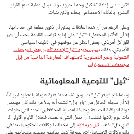
“ثيل” على إعادة تشكيل وجه الحروب وتستبدل عملية صنع القرار
البشري بالذكاء الاصطناعي ببطء ولكن بثبات.
وعلى الرغم من أن هذه العلاقات يمكن أن تكون مقلقة في حد ذاتها،
إلا أن التأثير المحتمل لـ “ثيل” على إدارة ترامب القادمة يجب أن يثير
قلق كل أمريكي، بغض النظر عن موقعهم في الطيف السياسي
الأمريكي، وذلك
بسبب جهود “ثيل” لإعادة تأطير بعض التوجهات
الشمولية وغير الدستورية لاستهداف المعارضة الداخلية من قِبل
مجتمعات الاستخبارات
.
“ثيل” للتوعية المعلوماتية
وبينما قام “بيتر ثيل” بتسويق نفسه منذ فترة طويلة باعتباره ليبرالياً،
إلا أن سجلّه الحافل من “باي بال“ كشف أنه بدلاً من ذلك كان مهندس
دولة المراقبة الحديثة وخليفة لعصابة المحافظين الجدد التي حاولت
ذات يوم (لكنها فشلت) أن تفعل الشيء نفسه. فخلال الأيام الأولى لـ
“باي بال“، ذهب
ثيل وزملاؤه
إلى مختلف الوكالات الحكومية، بما في
ذلك وكالات الاستخبارات، لمعرفة كيف يمكنهم تصميم منتجاتهم على