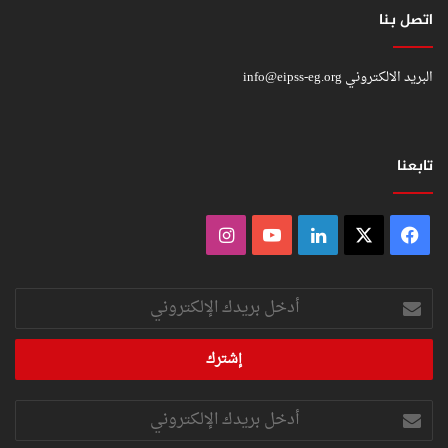
اتصل بنا
البريد الالكتروني
info@eipss-eg.org
تابعنا
فيسبوك
‫X
لينكدإن
‫YouTube
انستقرام
أدخل
بريدك
الإلكتروني
أدخل
بريدك