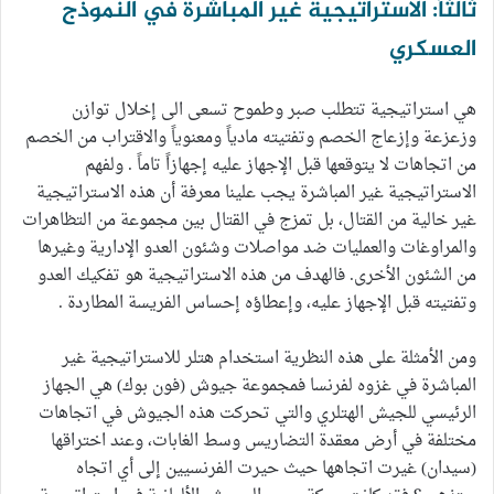
ثالثاً: الاستراتيجية غير المباشرة في النموذج
العسكري
هي استراتيجية تتطلب صبر وطموح تسعى الى إخلال توازن
وزعزعة وإزعاج الخصم وتفتيته مادياً ومعنوياً والاقتراب من الخصم
من اتجاهات لا يتوقعها قبل الإجهاز عليه إجهازاً تاماً . ولفهم
الاستراتيجية غير المباشرة يجب علينا معرفة أن هذه الاستراتيجية
غير خالية من القتال، بل تمزج في القتال بين مجموعة من التظاهرات
والمراوغات والعمليات ضد مواصلات وشئون العدو الإدارية وغيرها
من الشئون الأخرى. فالهدف من هذه الاستراتيجية هو تفكيك العدو
وتفتيته قبل الإجهاز عليه، وإعطاؤه إحساس الفريسة المطاردة .
ومن الأمثلة على هذه النظرية استخدام هتلر للاستراتيجية غير
المباشرة في غزوه لفرنسا فمجموعة جيوش (فون بوك) هي الجهاز
الرئيسي للجيش الهتلري والتي تحركت هذه الجيوش في اتجاهات
مختلفة في أرض معقدة التضاريس وسط الغابات، وعند اختراقها
(سيدان) غيرت اتجاهها حيث حيرت الفرنسيين إلى أي اتجاه