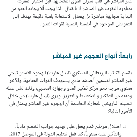
غير المباشر هي قلب ميزان القوى المتجابهة قبل اختبار المعركة
بمناورة التقرب غير المباشر لا بالقتال . لذا يجب ألا يجابه العدو من
البداية مجابهة مباشرة بل يفضل الاستعانة بلعبة دقيقة تهدف إلى
التعويض الموجود في أنفسنا بالنسبة لقوات العدو .
رابعاً: أنواع الهجوم غير المباشر
يقسم الكاتب البريطاني العسكري (ليدل هارت) الهجوم الاستراتيجي
غير المباشر لقسمين أحدهما مادي يستهدف القوات المعادية، والآخر
معنوي موجه نحو مركز تفكير العدو وجهازه العصبي، وذلك لشل عمله
ومنعه من التفكير والتخطيط والتعزيز. ويرى (ليدل هارت) من خلال
تحليله التاريخي للمعارك الحاسمة أن الهجوم غير المباشر يتمثل في
الأمور التالية:
احتلال موطئ قدم يعمل على تهديد جوانب الخصم مادياً،
والتأثير عليه معنوياً، كما فعل تنظيم الدولة في الموصل 2017.