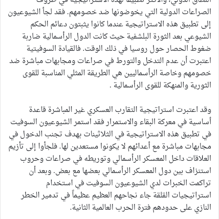
النطاق الدولي، والأكثر تطبيقاً لهذه الاستراتيجية في ظروف
الصراعات الدولية التي يخوضونها ضد خصومهم. فقد لجأ الشيوعيون
إلى تطبيق هذه الاستراتيجية عندما كانوا يثبتون دعائم الحكم
الشيوعي بعد الثورة البلشفية حيث كانت الدول الرأسمالية ضاربة
ضغوط الحصار حول روسيا في ذلك الوقت. فالقيادة السوفيتية
اعتبرت أن عدم التدخل والتورط في صراعات ومجابهات مباشرة ضد
خصومهم وخاصة الرأسماليين هي الطريقة المثلي المناسبة للقوى
الثورية والمنهكة للقوى الرأسمالية .
وقد اعتبرت استراتيجية التقارب العسكري غير المباشرة قاعدة
أساسية في معركة البقاء والاستمرار فقد استمر الشيوعيون السوفيت
في تطبيق هذه الاستراتيجية في الثلاثينات بهدف تجنب الدخول في
مجابهات مباشرة مع أعدائهم لا يكونوا مستعدين لها. فلجأوا إلى تأزيم
العلاقات داخل المعسكر الرأسمالي وتوريطه في صراعات وحروب
استنزاف بين دول المعسكر الرأسمالي بعضها مع بعض. وبعد أن
تراكمت الخبرات لدي الشيوعيون السوفيت في استخدام
استراتيجيات القلقة جاء نجاحهم العظيم عظيماً في تدمير الخطر
النازي على حدودهم فترة الحرب العالمية الثانية.