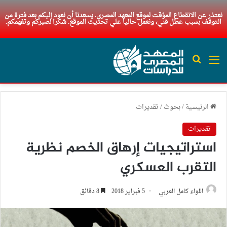
نعتذر عن الانقطاع المؤقت لموقع المعهد المصري. يسعدنا أن نعود إليكم بعد فترة من
التوقف بسبب عطل فني، ونعمل حاليا علي تحديث الموقع. شكرا لصبركم وتفهمكم.
القائمة
بحث عن
الرئيسية
/
بحوث
/
تقديرات
تقديرات
استراتيجيات إرهاق الخصم نظرية
التقرب العسكري
اللواء كامل العربي
5 فبراير 2018
8 دقائق