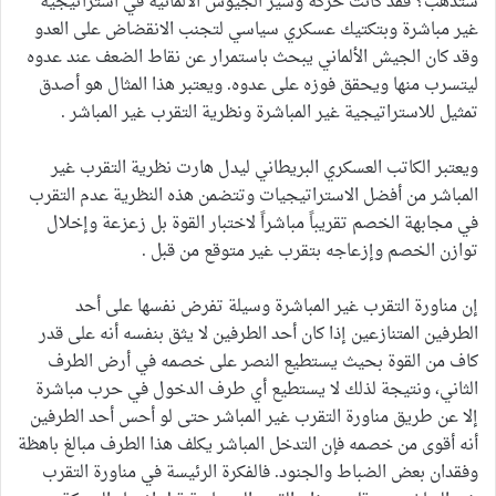
ستذهب؟ فقد كانت حركة وسير الجيوش الألمانية في استراتيجية
غير مباشرة وبتكتيك عسكري سياسي لتجنب الانقضاض على العدو
وقد كان الجيش الألماني يبحث باستمرار عن نقاط الضعف عند عدوه
ليتسرب منها ويحقق فوزه على عدوه. ويعتبر هذا المثال هو أصدق
تمثيل للاستراتيجية غير المباشرة ونظرية التقرب غير المباشر .
ويعتبر الكاتب العسكري البريطاني ليدل هارت نظرية التقرب غير
المباشر من أفضل الاستراتيجيات وتتضمن هذه النظرية عدم التقرب
في مجابهة الخصم تقريباً مباشراً لاختبار القوة بل زعزعة وإخلال
توازن الخصم وإزعاجه بتقرب غير متوقع من قبل .
إن مناورة التقرب غير المباشرة وسيلة تفرض نفسها على أحد
الطرفين المتنازعين إذا كان أحد الطرفين لا يثق بنفسه أنه على قدر
كاف من القوة بحيث يستطيع النصر على خصمه في أرض الطرف
الثاني، ونتيجة لذلك لا يستطيع أي طرف الدخول في حرب مباشرة
إلا عن طريق مناورة التقرب غير المباشر حتى لو أحس أحد الطرفين
أنه أقوى من خصمه فإن التدخل المباشر يكلف هذا الطرف مبالغ باهظة
وفقدان بعض الضباط والجنود. فالفكرة الرئيسة في مناورة التقرب