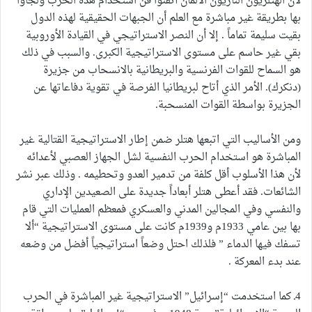
لأن الهتلريون النازيون الألمان أتقنوا فن استخدام هذه الحرب ولجأوا
بها بطريقة غير مباشرة مع العلم أن الجبهات الحقيقية لهذه الدول
بقيت سليمة تماماً . إلا أن النصر الاستراتيجي في القيادة الأوروبية
بقي غير حاسم على مستوى الاستراتيجية الكبرى. والسبب في ذلك
هو السماح للقوات الفرنسية والبريطانية بالانسحاب من جزيرة
(دنكرك). الأمر الذي أتاح لبريطانيا الفرصة في تقوية دفاعاتها عن
الجزيرة بواسطة القوات المنسحبة.
ومن الأساليب التي اتبعها هتلر ضمن إطار الاستراتيجية القتالية غير
المباشرة هو استخدام الحرب النفسية لشل الجهاز العصبي لأعدائه
لأن هذا الأسلوب أقل كلفة من تدمير العدو وتحطيمه . وذلك عبر نشر
الشائعات. فقد أعطى هتلر أبعاداً جديدة على الصعيدين الإداري
والنفسي وفي المجالين المدني والعسكري فمعظم العمليات التي قام
بها بين عامي 1933م و1939م كانت على مستوى الاستراتيجية “ألا
تسفك فيها الدماء ” فلذلك احتل وضعاً استراتيجياً أفضل من وضعه
عند بدء المعركة .
4ـ كما استخدمت “إسرائيل” الاستراتيجية غير المباشرة في الحرب