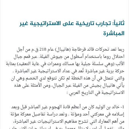
ثانياً: تجارب تاريخية على الاستراتيجية غير
المباشرة
ربما تعد تحركات قائد قرطاجة (هانيبال) عام 218 ق.م من أجل
احتلال روما باستخدام أسطول من جيوش الفيلة. عبر قمم جبال
الألب (وهي سلسلة جبلية بها مسالك وممرات في غاية التعقيد) بمثابة
حركة برية غير مباشرة تُعد في عداد الاستراتيجية غير المباشرة .
والتي تتمثل في أن هذه الخطة لم تكن تتوقع لدي الخصم وهي ان
يأتي هانيبال بجيش من الفيلة عبر الجبال، ومن الأمثلة على هذه
الاستراتيجية في التاريخ العربي :
1- خالد بن الوليد كان من أعظم قادة الهجوم غير المباشر قبل وبعد
إسلامه في معركتي أحد ومؤتة . وتعد دراسة تفاصيل معركة مؤتة
من أهم المعارك التي تشرح مفاهيم الاستراتيجيات غير المباشرة،
والتي تفصل أسلوب لا يزال معمول به في استراتيجيات الانسحاب.