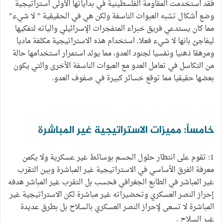
فقد استخدمت المقاومة الفلسطينية في بداياتها الأولى استراتيجية
وضع أشكال تشبه العبوات الناسفة ولكن هي في الحقيقية ” لا شيء”
مما كان يستدعي فريق خبراء المتفجرات الإسرائيلي والياته لتفكيها
ليفاجئ بانها لا شيء فعلا. استخدام هذه الاستراتيجية مكلفة ماديا
ومرهقا ذهنيا ونفسيا لجنود العدو، مما يولد استمرار استخدامها حالة
من التكاسل في تعامل العدو مع العبوات الناسفة الأخرى والتي يكون
بعضها حقيقيا مما توقع خسائر كبيرة في صفوف العدو.
خامساً: مميزات الاستراتيجية غير المباشرة
1: تقوم على انتظار حلول الحسم بوسائط غير عسكرية ولا يكمن
معرفة الفرق الأساسي في الاستراتيجية غير المباشرة وبين التقرب
غير المباشر في الطابع الجغرافي فحسب بل التقرب غير المباشر هدفه
إحراز النصر العسكري وتحضيراته غير مباشرة لكن الاستراتيجية غير
المباشرة لا تسعى لإحراز النصر العسكري بالسلاح بل بطرق عديدة
غير السلاح .