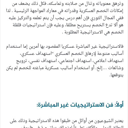
وترهق معنوياته وتنال من صلابته وتماسكه، فكل ذلك يضعف من
إمكانات الخصم العسكرية وقدراته في معارك المواجهة الرئيسية . لذا
ففي المجال الثوري فإن أهم درس يجب أن يتم تعلمه والتركيز عليه
هو ألا تدع الخصم يستريح مطلقا، وعليه فإن استراتيجيات قلقلة
الخصم هي الاستراتيجية المطلوبة .
فالاستراتيجية غير المباشرة عسكريا المقصود بها أمرين إما استخدام
أساليب متنوعة لإرهاق الخصم العسكري “استهداف عسكري،
استهداف اعلامي، استهداف اجتماعي، استهداف نفسي، ترويج
وشائعات …إلخ. أو استخدام أساليب عسكرية مباغته للخصم لم يكن
يتوقعها.
أولاً: فن الاستراتيجيات غير المباشرة:
يعتبر الشيوعيون من أوائل من طبقوا هذه الاستراتيجية وذلك على