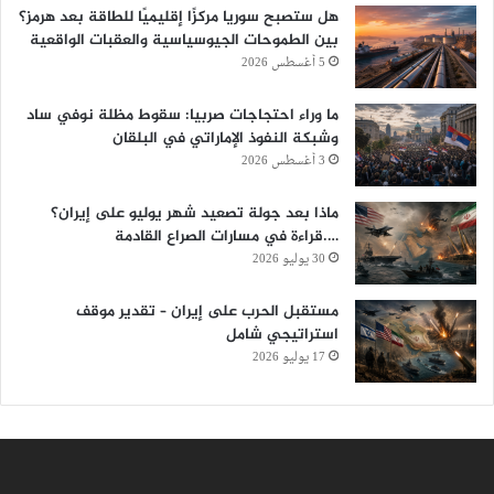
هل ستصبح سوريا مركزًا إقليميًا للطاقة بعد هرمز؟
بين الطموحات الجيوسياسية والعقبات الواقعية
5 أغسطس 2026
ما وراء احتجاجات صربيا: سقوط مظلة نوفي ساد
وشبكة النفوذ الإماراتي في البلقان
3 أغسطس 2026
ماذا بعد جولة تصعيد شهر يوليو على إيران؟
….قراءة في مسارات الصراع القادمة
30 يوليو 2026
مستقبل الحرب على إيران – تقدير موقف
استراتيجي شامل
17 يوليو 2026