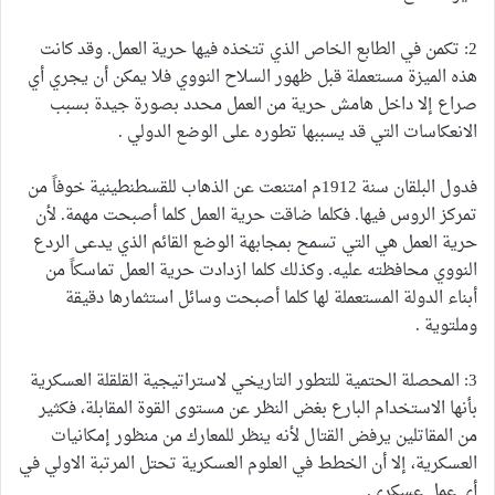
2: تكمن في الطابع الخاص الذي تتخذه فيها حرية العمل. وقد كانت
هذه الميزة مستعملة قبل ظهور السلاح النووي فلا يمكن أن يجري أي
صراع إلا داخل هامش حرية من العمل محدد بصورة جيدة بسبب
الانعكاسات التي قد يسببها تطوره على الوضع الدولي .
فدول البلقان سنة 1912م امتنعت عن الذهاب للقسطنطينية خوفاً من
تمركز الروس فيها. فكلما ضاقت حرية العمل كلما أصبحت مهمة. لأن
حرية العمل هي التي تسمح بمجابهة الوضع القائم الذي يدعى الردع
النووي محافظته عليه. وكذلك كلما ازدادت حرية العمل تماسكاً من
أبناء الدولة المستعملة لها كلما أصبحت وسائل استثمارها دقيقة
وملتوية .
3: المحصلة الحتمية للتطور التاريخي لاستراتيجية القلقلة العسكرية
بأنها الاستخدام البارع بغض النظر عن مستوى القوة المقابلة، فكثير
من المقاتلين يرفض القتال لأنه ينظر للمعارك من منظور إمكانيات
العسكرية، إلا أن الخطط في العلوم العسكرية تحتل المرتبة الاولي في
أي عمل عسكري.